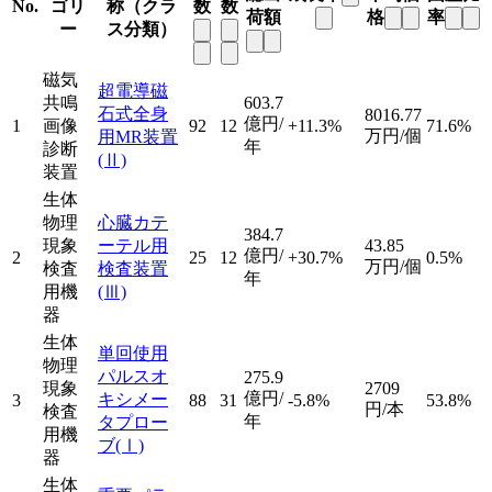
No.
ゴリ
称（クラ
数
数
荷額
格
率
ー
ス分類）
磁気
超電導磁
共鳴
603.7
石式全身
8016.77
億円/
1
画像
92
12
+11.3%
71.6%
万円/個
用MR装置
年
診断
(Ⅱ)
装置
生体
物理
心臓カテ
384.7
現象
ーテル用
43.85
億円/
2
25
12
+30.7%
0.5%
万円/個
検査
検査装置
年
用機
(Ⅲ)
器
生体
単回使用
物理
パルスオ
275.9
現象
2709
億円/
キシメー
3
88
31
-5.8%
53.8%
円/本
検査
年
タプロー
用機
ブ
(Ⅰ)
器
生体