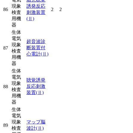
現象
誘発反応
86
2
2
検査
刺激装置
用機
(Ⅱ)
器
生体
電気
超音波診
現象
断装置付
87
検査
心電計
(Ⅱ)
用機
器
生体
電気
聴覚誘発
現象
反応刺激
88
検査
装置
(Ⅱ)
用機
器
生体
電気
現象
マップ脳
89
検査
波計
(Ⅱ)