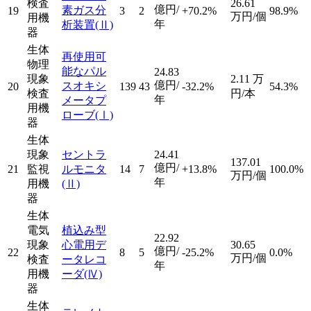
検査
26.61
億円/
素ガス分
19
3
2
+70.2%
98.9%
万円/個
用機
年
析装置
(Ⅱ)
器
生体
再使用可
物理
能なパル
24.83
現象
2.11
万
億円/
スオキシ
20
139
43
-32.2%
54.3%
検査
円/本
年
メータプ
用機
ローブ
(Ⅰ)
器
生体
現象
セントラ
24.41
137.01
億円/
21
監視
ルモニタ
14
7
+13.8%
100.0%
万円/個
年
用機
(Ⅱ)
器
生体
電気
植込み型
22.92
現象
心電用デ
30.65
億円/
22
8
5
-25.2%
0.0%
万円/個
検査
ータレコ
年
用機
ーダ
(Ⅳ)
器
生体