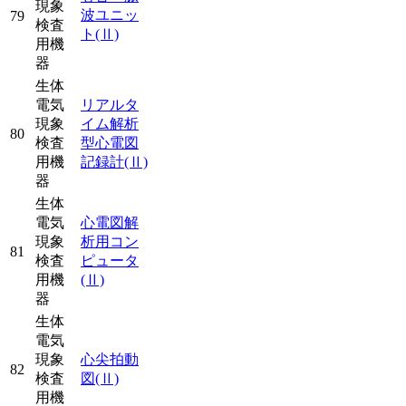
現象
波ユニッ
79
検査
ト
(Ⅱ)
用機
器
生体
電気
リアルタ
現象
イム解析
80
検査
型心電図
用機
記録計
(Ⅱ)
器
生体
電気
心電図解
現象
析用コン
81
検査
ピュータ
用機
(Ⅱ)
器
生体
電気
現象
心尖拍動
82
検査
図
(Ⅱ)
用機