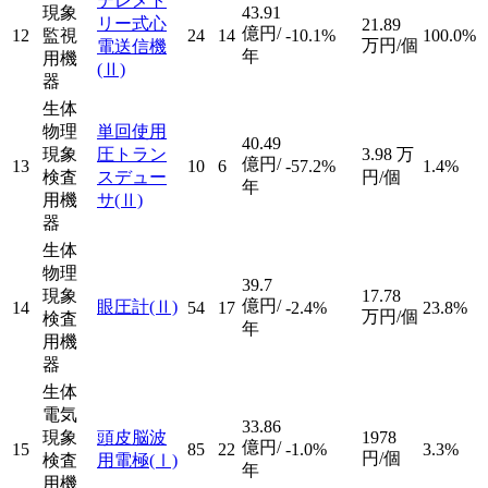
テレメト
現象
43.91
リー式心
21.89
億円/
12
監視
24
14
-10.1%
100.0%
万円/個
電送信機
年
用機
(Ⅱ)
器
生体
物理
単回使用
40.49
現象
圧トラン
3.98
万
億円/
13
10
6
-57.2%
1.4%
検査
スデュー
円/個
年
用機
サ
(Ⅱ)
器
生体
物理
39.7
現象
17.78
億円/
眼圧計
(Ⅱ)
14
54
17
-2.4%
23.8%
万円/個
検査
年
用機
器
生体
電気
33.86
現象
頭皮脳波
1978
億円/
15
85
22
-1.0%
3.3%
円/個
検査
用電極
(Ⅰ)
年
用機