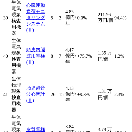
生体
心臓運動
電気
負荷モニ
4.85
現象
211.56
億円/
タリング
39
5
3
0.0%
94.4%
万円/個
検査
年
システム
用機
(Ⅱ)
器
生体
電気
頭皮内脳
4.47
現象
1.35
万
億円/
波用電極
40
8
7
+75.7%
1.2%
検査
円/個
年
(Ⅱ)
用機
器
生体
物理
胎児超音
4.13
現象
1.31
万
億円/
波心音計
41
26
15
+9.8%
2.3%
検査
円/個
年
(Ⅱ)
用機
器
生体
電気
3.84
現象
皮質電極
3.79
万