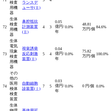
検査
ランスデ
用機
ューサ
(Ⅱ)
器
生体
鼻腔抵抗
0.05
検査
48.81
億円/
計測装置
72
4
3
0.0%
84.6%
万円/個
用機
年
(Ⅱ)
器
生体
電気
視覚誘発
0.04
現象
75.82
億円/
反応刺激
73
5
4
0.0%
100.0%
万円/個
検査
年
装置
(Ⅱ)
用機
器
その
他の
0.03
医用
自動細胞
億円/
0
円/個
74
7
5
0.0%
0.0%
検体
診装置
(Ⅰ)
年
検査
装置
生体
物理
再使用可