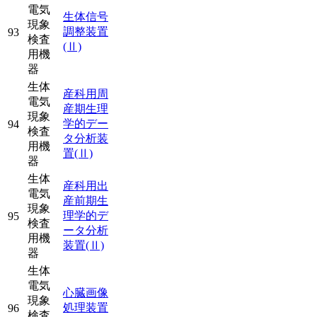
電気
生体信号
現象
調整装置
93
検査
(Ⅱ)
用機
器
生体
産科用周
電気
産期生理
現象
学的デー
94
検査
タ分析装
用機
置
(Ⅱ)
器
生体
産科用出
電気
産前期生
現象
理学的デ
95
検査
ータ分析
用機
装置
(Ⅱ)
器
生体
電気
心臓画像
現象
処理装置
96
検査