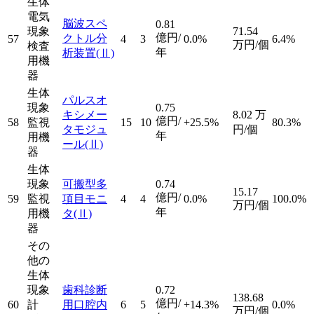
生体
電気
脳波スペ
0.81
現象
71.54
億円/
クトル分
57
4
3
0.0%
6.4%
万円/個
検査
年
析装置
(Ⅱ)
用機
器
生体
パルスオ
現象
0.75
キシメー
8.02
万
億円/
58
監視
15
10
+25.5%
80.3%
タモジュ
円/個
年
用機
ール
(Ⅱ)
器
生体
現象
可搬型多
0.74
15.17
億円/
59
監視
項目モニ
4
4
0.0%
100.0%
万円/個
年
用機
タ
(Ⅱ)
器
その
他の
生体
現象
歯科診断
0.72
138.68
億円/
60
計
用口腔内
6
5
+14.3%
0.0%
万円/個