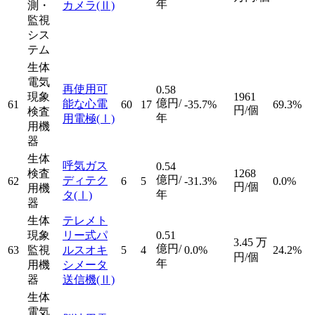
年
測・
カメラ
(Ⅱ)
監視
シス
テム
生体
電気
再使用可
0.58
現象
1961
億円/
能な心電
61
60
17
-35.7%
69.3%
円/個
検査
年
用電極
(Ⅰ)
用機
器
生体
呼気ガス
0.54
検査
1268
億円/
ディテク
62
6
5
-31.3%
0.0%
円/個
用機
年
タ
(Ⅰ)
器
生体
テレメト
現象
リー式パ
0.51
3.45
万
億円/
63
監視
ルスオキ
5
4
0.0%
24.2%
円/個
年
用機
シメータ
器
送信機
(Ⅱ)
生体
電気