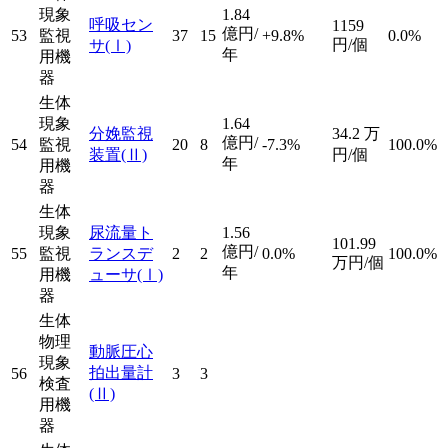
現象
1.84
呼吸セン
1159
億円/
53
監視
37
15
+9.8%
0.0%
円/個
サ
(Ⅰ)
年
用機
器
生体
現象
1.64
分娩監視
34.2
万
億円/
54
監視
20
8
-7.3%
100.0%
装置
(Ⅱ)
円/個
年
用機
器
生体
現象
尿流量ト
1.56
101.99
億円/
55
監視
ランスデ
2
2
0.0%
100.0%
万円/個
年
用機
ューサ
(Ⅰ)
器
生体
物理
動脈圧心
現象
拍出量計
56
3
3
検査
(Ⅱ)
用機
器