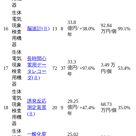
器
生体
電気
33.8
現象
92.84
億円/
脳波計
(Ⅱ)
16
13
8
+38.0%
99.1%
万円/個
検査
年
用機
器
生体
電気
長時間心
33.3
現象
電用デー
3.49
万
億円/
17
72
37
+97.6%
53.4%
検査
タレコー
円/個
年
用機
ダ
(Ⅱ)
器
生体
電気
誘発反応
29.25
現象
68.73
億円/
測定装置
18
20
9
+47.4%
35.0%
万円/個
検査
年
(Ⅱ)
用機
器
生体
一酸化窒
25.02