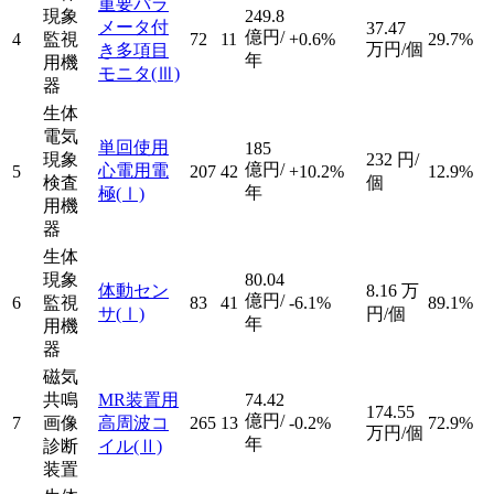
重要パラ
現象
249.8
メータ付
37.47
億円/
4
監視
72
11
+0.6%
29.7%
万円/個
き多項目
年
用機
モニタ
(Ⅲ)
器
生体
電気
単回使用
185
現象
232
円/
億円/
心電用電
5
207
42
+10.2%
12.9%
検査
個
年
極
(Ⅰ)
用機
器
生体
現象
80.04
体動セン
8.16
万
億円/
6
監視
83
41
-6.1%
89.1%
サ
(Ⅰ)
円/個
年
用機
器
磁気
共鳴
MR装置用
74.42
174.55
億円/
7
画像
高周波コ
265
13
-0.2%
72.9%
万円/個
年
診断
イル
(Ⅱ)
装置