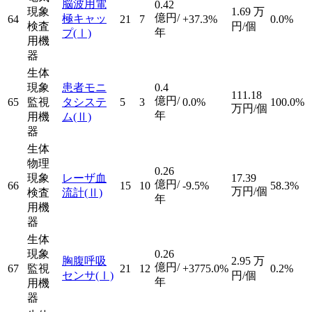
脳波用電
0.42
現象
1.69
万
億円/
極キャッ
64
21
7
+37.3%
0.0%
検査
円/個
年
プ
(Ⅰ)
用機
器
生体
現象
患者モニ
0.4
111.18
億円/
65
監視
タシステ
5
3
0.0%
100.0%
万円/個
年
用機
ム
(Ⅱ)
器
生体
物理
0.26
現象
レーザ血
17.39
億円/
66
15
10
-9.5%
58.3%
万円/個
検査
流計
(Ⅱ)
年
用機
器
生体
現象
0.26
胸腹呼吸
2.95
万
億円/
67
監視
21
12
+3775.0%
0.2%
センサ
(Ⅰ)
円/個
年
用機
器