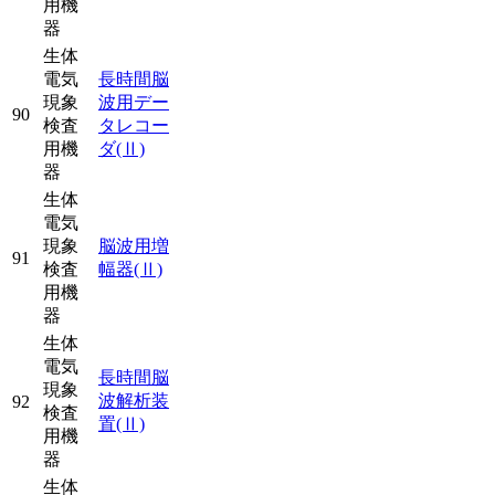
用機
器
生体
電気
長時間脳
現象
波用デー
90
検査
タレコー
用機
ダ
(Ⅱ)
器
生体
電気
現象
脳波用増
91
検査
幅器
(Ⅱ)
用機
器
生体
電気
長時間脳
現象
波解析装
92
検査
置
(Ⅱ)
用機
器
生体