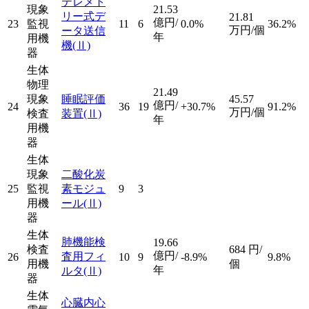
テレメト
現象
21.53
リー式デ
21.81
億円/
23
監視
11
6
0.0%
36.2%
万円/個
ータ送信
年
用機
機
(Ⅱ)
器
生体
物理
21.49
現象
睡眠評価
45.57
億円/
24
36
19
+30.7%
91.2%
万円/個
検査
装置
(Ⅱ)
年
用機
器
生体
現象
二酸化炭
25
監視
素モジュ
9
3
用機
ール
(Ⅱ)
器
生体
肺機能検
19.66
検査
684
円/
億円/
査用フィ
26
10
9
-8.9%
9.8%
用機
個
年
ルタ
(Ⅱ)
器
生体
心臓内心