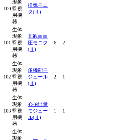
現象
換気モニ
100
監視
タ
(Ⅱ)
用機
器
生体
現象
非観血血
101
監視
圧モニタ
6
2
用機
(Ⅱ)
器
生体
現象
多機能モ
102
監視
ジュール
2
1
用機
(Ⅱ)
器
生体
現象
心拍出量
103
監視
モジュー
1
1
用機
ル
(Ⅱ)
器
生体
現象