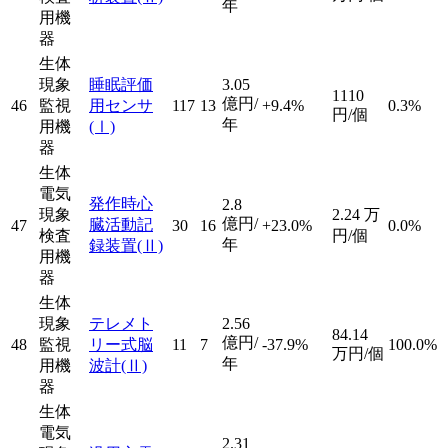
年
用機
器
生体
現象
睡眠評価
3.05
1110
億円/
46
監視
用センサ
117
13
+9.4%
0.3%
円/個
年
用機
(Ⅰ)
器
生体
電気
発作時心
2.8
現象
2.24
万
億円/
臓活動記
47
30
16
+23.0%
0.0%
検査
円/個
年
録装置
(Ⅱ)
用機
器
生体
現象
テレメト
2.56
84.14
億円/
48
監視
リー式脳
11
7
-37.9%
100.0%
万円/個
年
用機
波計
(Ⅱ)
器
生体
電気
2.31