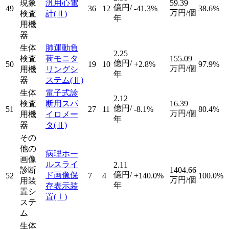
現象
汎用心電
59.39
億円/
49
36
12
-41.3%
38.6%
万円/個
検査
計
(Ⅱ)
年
用機
器
生体
肺運動負
2.25
検査
荷モニタ
155.09
億円/
50
19
10
+2.8%
97.9%
万円/個
用機
リングシ
年
器
ステム
(Ⅱ)
生体
電子式診
2.12
検査
断用スパ
16.39
億円/
51
27
11
-8.1%
80.4%
万円/個
用機
イロメー
年
器
タ
(Ⅱ)
その
他の
病理ホー
画像
ルスライ
2.11
診断
1404.66
億円/
ド画像保
52
7
4
+140.0%
100.0%
万円/個
用装
年
存表示装
置シ
置
(Ⅰ)
ステ
ム
生体