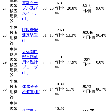
電気
電計ケー
16.31
現象
2.5
万
億円/
ブル及び
27
38
20
+20.8%
9.6%
検査
円/個
年
スイッチ
用機
(Ⅰ)
器
生体
呼吸機能
12.69
検査
202.46
億円/
測定装置
28
31
13
-53.3%
96.4%
万円/個
用機
年
(Ⅱ)
器
生体
人体開口
物理
部単回使
11.9
現象
1287
億円/
用体温計
29
7
7
+77.9%
0.0%
円/本
検査
年
プローブ
用機
(Ⅱ)
器
生体
10.34
検査
体成分分
29.73
億円/
30
33
14
-5.1%
86.7%
万円/個
用機
析装置
(Ⅱ)
年
器
生体
現象
10.23
多項目モ
24.5
万