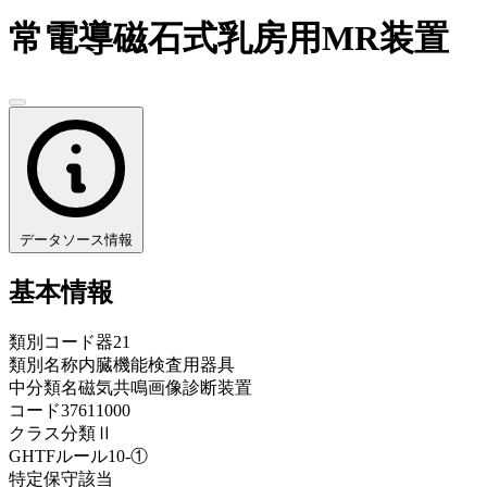
常電導磁石式乳房用MR装置
データソース情報
基本情報
類別コード
器21
類別名称
内臓機能検査用器具
中分類名
磁気共鳴画像診断装置
コード
37611000
クラス分類
Ⅱ
GHTFルール
10-①
特定保守
該当