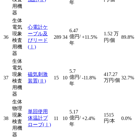
年
用機
器
生体
電気
心電計ケ
6.47
現象
ーブル及
1.52
万
億円/
36
289
34
+11.5%
89.8%
検査
びリード
円/個
年
用機
(Ⅰ)
器
生体
電気
5.7
現象
磁気刺激
417.27
億円/
37
15
10
-11.8%
32.7%
万円/個
検査
装置
(Ⅱ)
年
用機
器
生体
物理
単回使用
5.17
現象
1515
億円/
体温計プ
38
11
10
+2.4%
0.0%
円/本
検査
年
ローブ
(Ⅰ)
用機
器