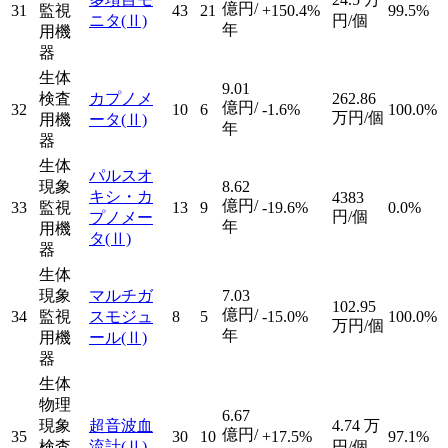
億円/
31
監視
43
21
+150.4%
99.5%
ニタ
(Ⅱ)
円/個
年
用機
器
生体
9.01
検査
カプノメ
262.86
億円/
32
10
6
-1.6%
100.0%
万円/個
用機
ータ
(Ⅱ)
年
器
生体
パルスオ
現象
8.62
キシ・カ
4383
億円/
33
監視
13
9
-19.6%
0.0%
円/個
プノメー
年
用機
タ
(Ⅱ)
器
生体
現象
マルチガ
7.03
102.95
億円/
34
監視
スモジュ
8
5
-15.0%
100.0%
万円/個
年
用機
ール
(Ⅱ)
器
生体
物理
6.67
現象
超音波血
4.74
万
億円/
35
30
10
+17.5%
97.1%
検査
流計
(Ⅱ)
円/個