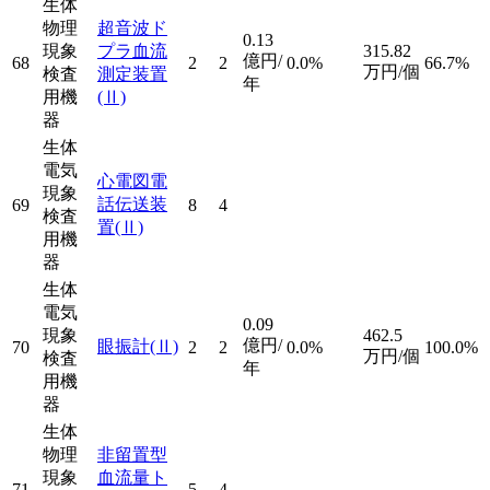
生体
物理
超音波ド
0.13
現象
プラ血流
315.82
億円/
68
2
2
0.0%
66.7%
万円/個
検査
測定装置
年
用機
(Ⅱ)
器
生体
電気
心電図電
現象
話伝送装
69
8
4
検査
置
(Ⅱ)
用機
器
生体
電気
0.09
現象
462.5
億円/
眼振計
(Ⅱ)
70
2
2
0.0%
100.0%
万円/個
検査
年
用機
器
生体
物理
非留置型
現象
血流量ト
71
5
4