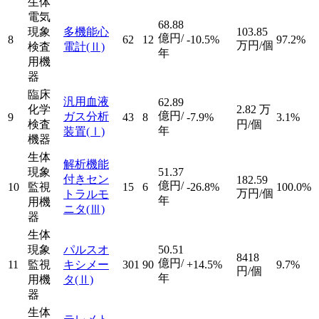
生体
電気
68.88
現象
多機能心
103.85
億円/
8
62
12
-10.5%
97.2%
万円/個
検査
電計
(Ⅱ)
年
用機
器
臨床
汎用血液
62.89
化学
2.82
万
億円/
ガス分析
9
43
8
-7.9%
3.1%
検査
円/個
年
装置
(Ⅰ)
機器
生体
解析機能
現象
51.37
付きセン
182.59
億円/
10
監視
15
6
-26.8%
100.0%
万円/個
トラルモ
年
用機
ニタ
(Ⅲ)
器
生体
現象
パルスオ
50.51
8418
億円/
11
監視
キシメー
301
90
+14.5%
9.7%
円/個
年
用機
タ
(Ⅱ)
器
生体