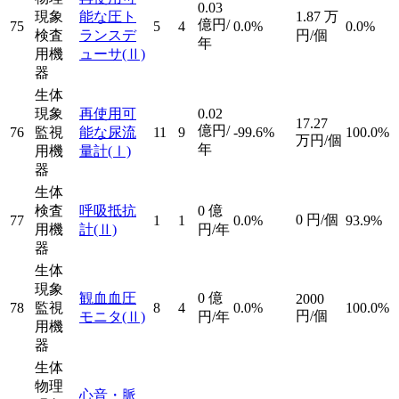
0.03
現象
能な圧ト
1.87
万
億円/
75
5
4
0.0%
0.0%
検査
ランスデ
円/個
年
用機
ューサ
(Ⅱ)
器
生体
現象
再使用可
0.02
17.27
億円/
76
監視
能な尿流
11
9
-99.6%
100.0%
万円/個
年
用機
量計
(Ⅰ)
器
生体
検査
呼吸抵抗
0
億
0
円/個
77
1
1
0.0%
93.9%
用機
計
(Ⅱ)
円/年
器
生体
現象
観血血圧
0
億
2000
78
監視
8
4
0.0%
100.0%
円/個
モニタ
(Ⅱ)
円/年
用機
器
生体
物理
心音・脈