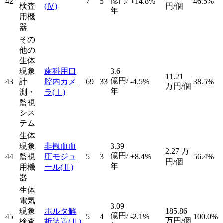
億円/
42
7
5
+14.8%
46.5%
検査
(Ⅳ)
円/個
年
用機
器
その
他の
生体
現象
歯科用口
3.6
11.21
億円/
43
計
腔内カメ
69
33
-4.5%
38.5%
万円/個
年
測・
ラ
(Ⅰ)
監視
シス
テム
生体
現象
非観血血
3.39
2.27
万
億円/
44
監視
圧モジュ
5
3
+8.4%
56.4%
円/個
年
用機
ール
(Ⅱ)
器
生体
電気
3.09
現象
ホルタ解
185.86
億円/
45
5
4
-2.1%
100.0%
万円/個
検査
析装置
(Ⅱ)