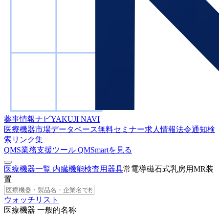
薬事情報ナビ
YAKUJI NAVI
医療機器市場データベース
無料セミナー
求人情報
法令通知検
索
リンク集
QMS業務支援ツール
QMSmartを見る
医療機器一覧
内臓機能検査用器具
常電導磁石式乳房用MR装
置
ウォッチリスト
医療機器 一般的名称