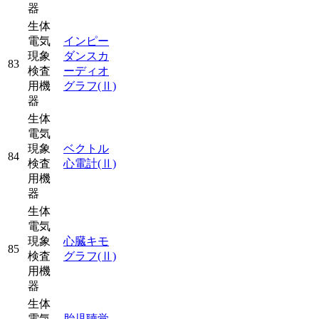
器
生体
電気
インピー
現象
ダンスカ
83
検査
ーディオ
用機
グラフ
(Ⅱ)
器
生体
電気
現象
ベクトル
84
検査
心電計
(Ⅱ)
用機
器
生体
電気
現象
心臓キモ
85
検査
グラフ
(Ⅱ)
用機
器
生体
電気
胎児聴覚