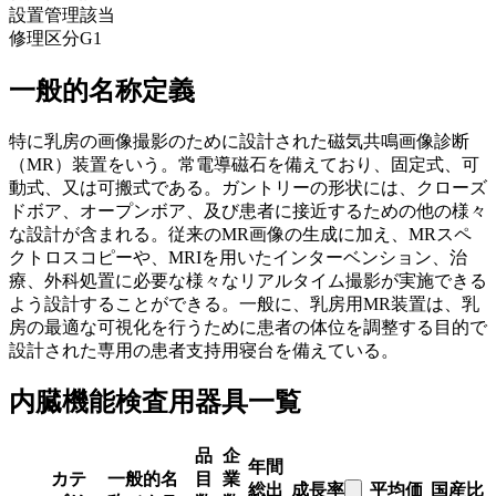
設置管理
該当
修理区分
G1
一般的名称定義
特に乳房の画像撮影のために設計された磁気共鳴画像診断
（MR）装置をいう。常電導磁石を備えており、固定式、可
動式、又は可搬式である。ガントリーの形状には、クローズ
ドボア、オープンボア、及び患者に接近するための他の様々
な設計が含まれる。従来のMR画像の生成に加え、MRスペ
クトロスコピーや、MRIを用いたインターベンション、治
療、外科処置に必要な様々なリアルタイム撮影が実施できる
よう設計することができる。一般に、乳房用MR装置は、乳
房の最適な可視化を行うために患者の体位を調整する目的で
設計された専用の患者支持用寝台を備えている。
内臓機能検査用器具一覧
品
企
年間
カテ
一般的名
目
業
総出
成長率
平均価
国産比