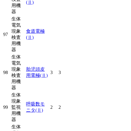
(Ⅱ)
用機
器
生体
電気
現象
食道電極
97
検査
(Ⅱ)
用機
器
生体
電気
現象
胎児頭皮
98
3
3
検査
用電極
(Ⅱ)
用機
器
生体
現象
呼吸数モ
99
監視
2
2
ニタ
(Ⅱ)
用機
器
生体