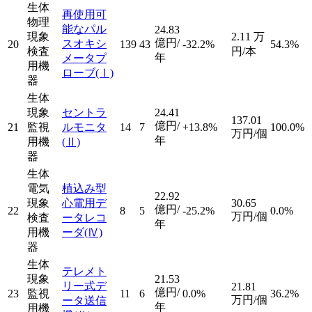
生体
再使用可
物理
能なパル
24.83
現象
2.11
万
億円/
スオキシ
20
139
43
-32.2%
54.3%
検査
円/本
年
メータプ
用機
ローブ
(Ⅰ)
器
生体
現象
セントラ
24.41
137.01
億円/
21
監視
ルモニタ
14
7
+13.8%
100.0%
万円/個
年
用機
(Ⅱ)
器
生体
電気
植込み型
22.92
現象
心電用デ
30.65
億円/
22
8
5
-25.2%
0.0%
万円/個
検査
ータレコ
年
用機
ーダ
(Ⅳ)
器
生体
テレメト
現象
21.53
リー式デ
21.81
億円/
23
監視
11
6
0.0%
36.2%
万円/個
ータ送信
年
用機