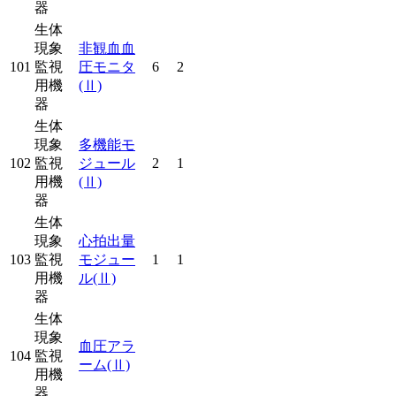
器
生体
現象
非観血血
101
監視
圧モニタ
6
2
用機
(Ⅱ)
器
生体
現象
多機能モ
102
監視
ジュール
2
1
用機
(Ⅱ)
器
生体
現象
心拍出量
103
監視
モジュー
1
1
用機
ル
(Ⅱ)
器
生体
現象
血圧アラ
104
監視
ーム
(Ⅱ)
用機
器