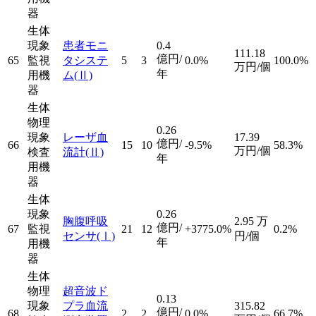
器
生体
現象
患者モニ
0.4
111.18
億円/
65
監視
タシステ
5
3
0.0%
100.0%
万円/個
年
用機
ム
(Ⅱ)
器
生体
物理
0.26
現象
レーザ血
17.39
億円/
66
15
10
-9.5%
58.3%
万円/個
検査
流計
(Ⅱ)
年
用機
器
生体
現象
0.26
胸腹呼吸
2.95
万
億円/
67
監視
21
12
+3775.0%
0.2%
センサ
(Ⅰ)
円/個
年
用機
器
生体
物理
超音波ド
0.13
現象
プラ血流
315.82
億円/
68
2
2
0.0%
66.7%