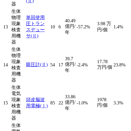
(Ⅱ)
器
生体
物理
単回使用
40.49
現象
圧トラン
3.98
万
億円/
13
10
6
-57.2%
1.4%
検査
スデュー
円/個
年
用機
サ
(Ⅱ)
器
生体
物理
39.7
現象
17.78
億円/
眼圧計
(Ⅱ)
14
54
17
-2.4%
23.8%
万円/個
検査
年
用機
器
生体
電気
33.86
現象
頭皮脳波
1978
億円/
15
85
22
-1.0%
3.3%
円/個
検査
用電極
(Ⅰ)
年
用機
器
生体