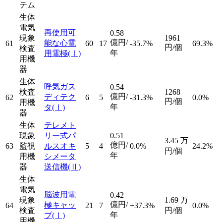
テム
生体
電気
再使用可
0.58
現象
1961
億円/
能な心電
61
60
17
-35.7%
69.3%
円/個
検査
年
用電極
(Ⅰ)
用機
器
生体
呼気ガス
0.54
検査
1268
億円/
ディテク
62
6
5
-31.3%
0.0%
円/個
用機
年
タ
(Ⅰ)
器
生体
テレメト
現象
リー式パ
0.51
3.45
万
億円/
63
監視
ルスオキ
5
4
0.0%
24.2%
円/個
年
用機
シメータ
器
送信機
(Ⅱ)
生体
電気
脳波用電
0.42
現象
1.69
万
億円/
極キャッ
64
21
7
+37.3%
0.0%
検査
円/個
年
プ
(Ⅰ)
用機