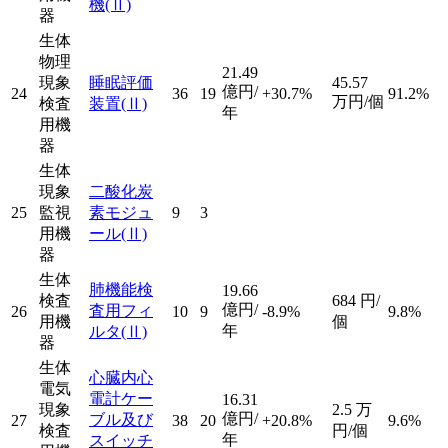
機
(Ⅱ)
器
生体
物理
21.49
現象
睡眠評価
45.57
億円/
24
36
19
+30.7%
91.2%
万円/個
検査
装置
(Ⅱ)
年
用機
器
生体
現象
二酸化炭
25
監視
素モジュ
9
3
用機
ール
(Ⅱ)
器
生体
肺機能検
19.66
検査
684
円/
億円/
査用フィ
26
10
9
-8.9%
9.8%
用機
個
年
ルタ
(Ⅱ)
器
生体
心臓内心
電気
電計ケー
16.31
現象
2.5
万
億円/
ブル及び
27
38
20
+20.8%
9.6%
検査
円/個
年
スイッチ