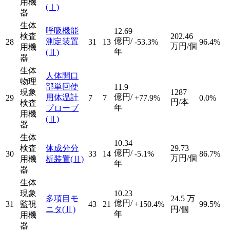
用機
(Ⅰ)
器
生体
呼吸機能
12.69
検査
202.46
億円/
測定装置
28
31
13
-53.3%
96.4%
万円/個
用機
年
(Ⅱ)
器
生体
人体開口
物理
部単回使
11.9
現象
1287
億円/
用体温計
29
7
7
+77.9%
0.0%
円/本
検査
年
プローブ
用機
(Ⅱ)
器
生体
10.34
検査
体成分分
29.73
億円/
30
33
14
-5.1%
86.7%
万円/個
用機
析装置
(Ⅱ)
年
器
生体
現象
10.23
多項目モ
24.5
万
億円/
31
監視
43
21
+150.4%
99.5%
ニタ
(Ⅱ)
円/個
年
用機
器