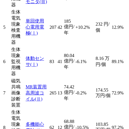
モニタ
(Ⅲ)
器
生体
電気
単回使用
185
現象
232
円/
億円/
心電用電
5
207
42
+10.2%
12.9%
検査
個
年
極
(Ⅰ)
用機
器
生体
現象
80.04
体動セン
8.16
万
億円/
6
監視
83
41
-6.1%
89.1%
サ
(Ⅰ)
円/個
年
用機
器
磁気
共鳴
MR装置用
74.42
174.55
億円/
7
画像
高周波コ
265
13
-0.2%
72.9%
万円/個
年
診断
イル
(Ⅱ)
装置
生体
電気
68.88
現象
多機能心
103.85
億円/
8
62
12
-10.5%
97.2%