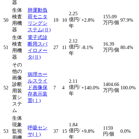
器
生体
肺運動負
2.25
検査
荷モニタ
155.09
億円/
50
19
10
+2.8%
97.9%
万円/個
用機
リングシ
年
器
ステム
(Ⅱ)
生体
電子式診
2.12
検査
断用スパ
16.39
億円/
51
27
11
-8.1%
80.4%
万円/個
用機
イロメー
年
器
タ
(Ⅱ)
その
他の
病理ホー
画像
ルスライ
2.11
診断
1404.66
億円/
ド画像保
52
7
4
+140.0%
100.0%
万円/個
用装
年
存表示装
置シ
置
(Ⅰ)
ステ
ム
生体
現象
1.84
呼吸セン
1159
億円/
53
監視
37
15
+9.8%
0.0%
円/個
サ
(Ⅰ)
年
用機