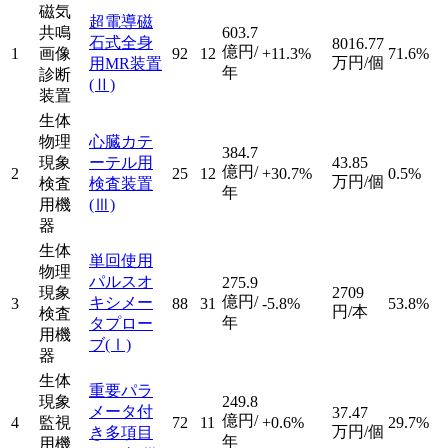
磁気
超電導磁
共鳴
603.7
石式全身
8016.77
億円/
1
画像
92
12
+11.3%
71.6%
万円/個
用MR装置
年
診断
(Ⅱ)
装置
生体
物理
心臓カテ
384.7
現象
ーテル用
43.85
億円/
2
25
12
+30.7%
0.5%
万円/個
検査
検査装置
年
用機
(Ⅲ)
器
生体
単回使用
物理
パルスオ
275.9
現象
2709
億円/
キシメー
3
88
31
-5.8%
53.8%
円/本
検査
年
タプロー
用機
ブ
(Ⅰ)
器
生体
重要パラ
現象
249.8
メータ付
37.47
億円/
4
監視
72
11
+0.6%
29.7%
万円/個
き多項目
年
用機