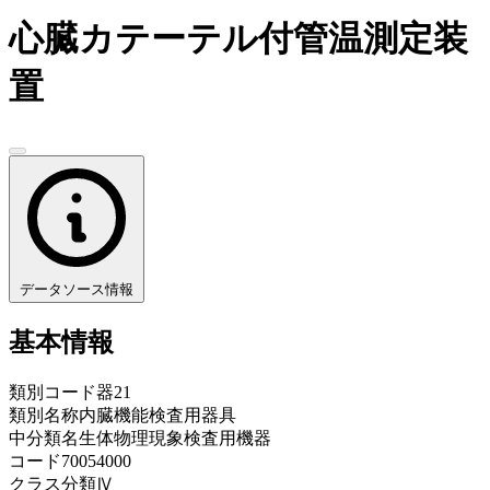
心臓カテーテル付管温測定装
置
データソース情報
基本情報
類別コード
器21
類別名称
内臓機能検査用器具
中分類名
生体物理現象検査用機器
コード
70054000
クラス分類
Ⅳ