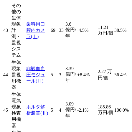
その
他の
生体
現象
歯科用口
3.6
11.21
億円/
43
計
腔内カメ
69
33
-4.5%
38.5%
万円/個
年
測・
ラ
(Ⅰ)
監視
シス
テム
生体
現象
非観血血
3.39
2.27
万
億円/
44
監視
圧モジュ
5
3
+8.4%
56.4%
円/個
年
用機
ール
(Ⅱ)
器
生体
電気
3.09
現象
ホルタ解
185.86
億円/
45
5
4
-2.1%
100.0%
万円/個
検査
析装置
(Ⅱ)
年
用機
器