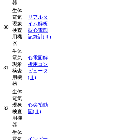
器
生体
電気
リアルタ
現象
イム解析
80
検査
型心電図
用機
記録計
(Ⅱ)
器
生体
電気
心電図解
現象
析用コン
81
検査
ピュータ
用機
(Ⅱ)
器
生体
電気
現象
心尖拍動
82
検査
図
(Ⅱ)
用機
器
生体
電気
インピー