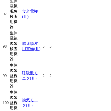
生体
電気
現象
食道電極
97
検査
(Ⅱ)
用機
器
生体
電気
現象
胎児頭皮
98
3
3
検査
用電極
(Ⅱ)
用機
器
生体
現象
呼吸数モ
99
監視
2
2
ニタ
(Ⅱ)
用機
器
生体
現象
換気モニ
100
監視
タ
(Ⅱ)
用機