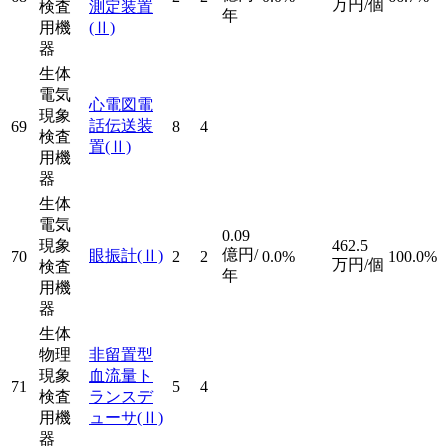
万円/個
検査
測定装置
年
用機
(Ⅱ)
器
生体
電気
心電図電
現象
話伝送装
69
8
4
検査
置
(Ⅱ)
用機
器
生体
電気
0.09
現象
462.5
億円/
眼振計
(Ⅱ)
70
2
2
0.0%
100.0%
万円/個
検査
年
用機
器
生体
物理
非留置型
現象
血流量ト
71
5
4
検査
ランスデ
用機
ューサ
(Ⅱ)
器