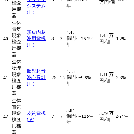
万円/個
検査
年
システム
用機
(Ⅱ)
器
生体
電気
頭皮内脳
4.47
現象
1.35
万
億円/
波用電極
40
8
7
+75.7%
1.2%
検査
円/個
年
(Ⅱ)
用機
器
生体
物理
胎児超音
4.13
現象
1.31
万
億円/
波心音計
41
26
15
+9.8%
2.3%
検査
円/個
年
(Ⅱ)
用機
器
生体
電気
3.84
現象
皮質電極
3.79
万
億円/
42
7
5
+14.8%
46.5%
検査
(Ⅳ)
円/個
年
用機
器