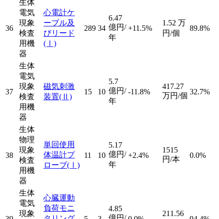
生体
電気
心電計ケ
6.47
現象
ーブル及
1.52
万
億円/
36
289
34
+11.5%
89.8%
検査
びリード
円/個
年
用機
(Ⅰ)
器
生体
電気
5.7
現象
磁気刺激
417.27
億円/
37
15
10
-11.8%
32.7%
万円/個
検査
装置
(Ⅱ)
年
用機
器
生体
物理
単回使用
5.17
現象
1515
億円/
体温計プ
38
11
10
+2.4%
0.0%
円/本
検査
年
ローブ
(Ⅰ)
用機
器
生体
心臓運動
電気
負荷モニ
4.85
現象
211.56
億円/
タリング
39
5
3
0.0%
94.4%