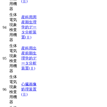
(Ⅱ)
用機
器
生体
産科用周
電気
産期生理
現象
学的デー
94
検査
タ分析装
用機
置
(Ⅱ)
器
生体
産科用出
電気
産前期生
現象
理学的デ
95
検査
ータ分析
用機
装置
(Ⅱ)
器
生体
電気
心臓画像
現象
処理装置
96
検査
(Ⅱ)
用機
器