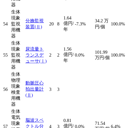
器
生体
現象
1.64
分娩監視
34.2
万
億円/
54
監視
20
8
-7.3%
100.0%
装置
(Ⅱ)
円/個
年
用機
器
生体
現象
尿流量ト
1.56
101.99
億円/
55
監視
ランスデ
2
2
0.0%
100.0%
万円/個
年
用機
ューサ
(Ⅰ)
器
生体
物理
動脈圧心
現象
拍出量計
56
3
3
検査
(Ⅱ)
用機
器
生体
電気
脳波スペ
0.81
現象
71.54
億円/
クトル分
57
4
3
0.0%
6.4%