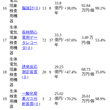
電気
33.8
現象
92.84
億円/
脳波計
(Ⅱ)
16
13
8
+38.0%
99.1%
万円/個
検査
年
用機
器
生体
電気
長時間心
33.3
現象
電用デー
3.49
万
億円/
17
72
37
+97.6%
53.4%
検査
タレコー
円/個
年
用機
ダ
(Ⅱ)
器
生体
電気
誘発反応
29.25
現象
68.73
億円/
測定装置
18
20
9
+47.4%
35.0%
万円/個
検査
年
(Ⅱ)
用機
器
生体
一酸化窒
25.02
検査
26.61
億円/
素ガス分
19
3
2
+70.2%
98.9%
万円/個
用機
年
析装置
(Ⅱ)
器