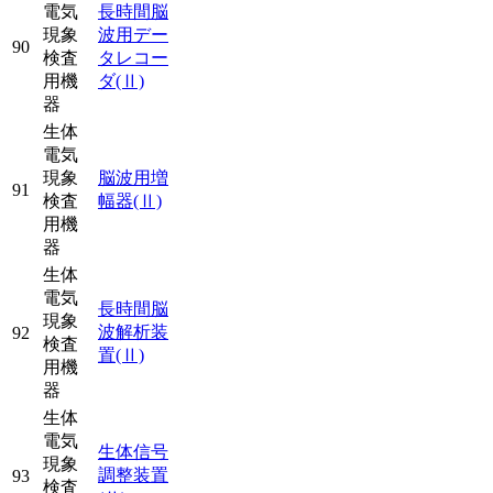
電気
長時間脳
現象
波用デー
90
検査
タレコー
用機
ダ
(Ⅱ)
器
生体
電気
現象
脳波用増
91
検査
幅器
(Ⅱ)
用機
器
生体
電気
長時間脳
現象
波解析装
92
検査
置
(Ⅱ)
用機
器
生体
電気
生体信号
現象
調整装置
93
検査