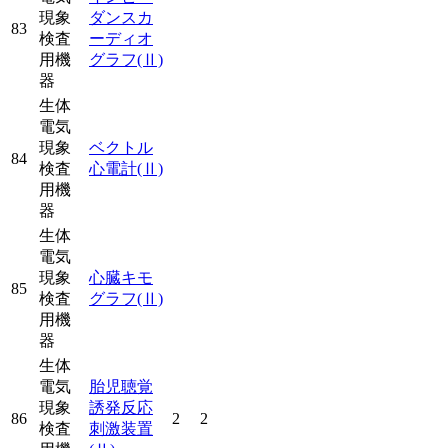
現象
ダンスカ
83
検査
ーディオ
用機
グラフ
(Ⅱ)
器
生体
電気
現象
ベクトル
84
検査
心電計
(Ⅱ)
用機
器
生体
電気
現象
心臓キモ
85
検査
グラフ
(Ⅱ)
用機
器
生体
電気
胎児聴覚
現象
誘発反応
86
2
2
検査
刺激装置