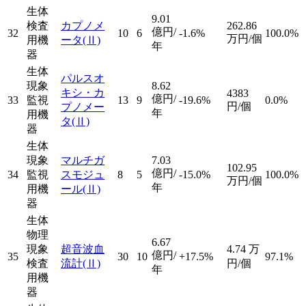
生体
9.01
検査
カプノメ
262.86
億円/
32
10
6
-1.6%
100.0%
万円/個
用機
ータ
(Ⅱ)
年
器
生体
パルスオ
現象
8.62
キシ・カ
4383
億円/
33
監視
13
9
-19.6%
0.0%
円/個
プノメー
年
用機
タ
(Ⅱ)
器
生体
現象
マルチガ
7.03
102.95
億円/
34
監視
スモジュ
8
5
-15.0%
100.0%
万円/個
年
用機
ール
(Ⅱ)
器
生体
物理
6.67
現象
超音波血
4.74
万
億円/
35
30
10
+17.5%
97.1%
検査
流計
(Ⅱ)
円/個
年
用機
器