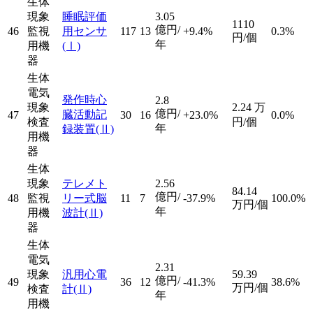
生体
現象
睡眠評価
3.05
1110
億円/
46
監視
用センサ
117
13
+9.4%
0.3%
円/個
年
用機
(Ⅰ)
器
生体
電気
発作時心
2.8
現象
2.24
万
億円/
臓活動記
47
30
16
+23.0%
0.0%
検査
円/個
年
録装置
(Ⅱ)
用機
器
生体
現象
テレメト
2.56
84.14
億円/
48
監視
リー式脳
11
7
-37.9%
100.0%
万円/個
年
用機
波計
(Ⅱ)
器
生体
電気
2.31
現象
汎用心電
59.39
億円/
49
36
12
-41.3%
38.6%
万円/個
検査
計
(Ⅱ)
年
用機