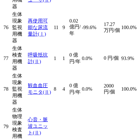
器
生体
現象
再使用可
0.02
17.27
億円/
76
監視
能な尿流
11
9
-99.6%
100.0%
万円/個
年
用機
量計
(Ⅰ)
器
生体
検査
呼吸抵抗
0
億
0
円/個
77
1
1
0.0%
93.9%
用機
計
(Ⅱ)
円/年
器
生体
現象
観血血圧
0
億
2000
78
監視
8
4
0.0%
100.0%
円/個
モニタ
(Ⅱ)
円/年
用機
器
生体
物理
心音・脈
現象
波ユニッ
79
検査
ト
(Ⅱ)
用機