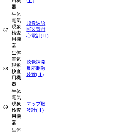
用機
(Ⅱ)
器
生体
電気
超音波診
現象
断装置付
87
検査
心電計
(Ⅱ)
用機
器
生体
電気
聴覚誘発
現象
反応刺激
88
検査
装置
(Ⅱ)
用機
器
生体
電気
現象
マップ脳
89
検査
波計
(Ⅱ)
用機
器
生体