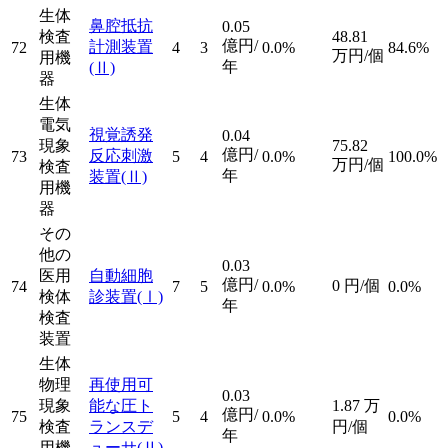
生体
鼻腔抵抗
0.05
検査
48.81
億円/
計測装置
72
4
3
0.0%
84.6%
万円/個
用機
年
(Ⅱ)
器
生体
電気
視覚誘発
0.04
現象
75.82
億円/
反応刺激
73
5
4
0.0%
100.0%
万円/個
検査
年
装置
(Ⅱ)
用機
器
その
他の
0.03
医用
自動細胞
億円/
0
円/個
74
7
5
0.0%
0.0%
検体
診装置
(Ⅰ)
年
検査
装置
生体
物理
再使用可
0.03
現象
能な圧ト
1.87
万
億円/
75
5
4
0.0%
0.0%
検査
ランスデ
円/個
年
用機
ューサ
(Ⅱ)