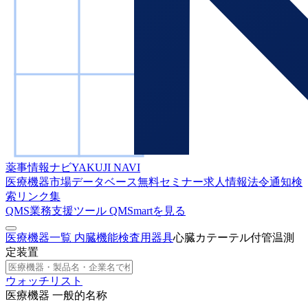
薬事情報ナビ
YAKUJI NAVI
医療機器市場データベース
無料セミナー
求人情報
法令通知検
索
リンク集
QMS業務支援ツール
QMSmartを見る
医療機器一覧
内臓機能検査用器具
心臓カテーテル付管温測
定装置
ウォッチリスト
医療機器 一般的名称