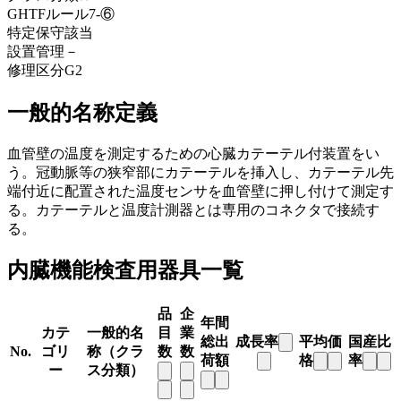
GHTFルール
7-⑥
特定保守
該当
設置管理
－
修理区分
G2
一般的名称定義
血管壁の温度を測定するための心臓カテーテル付装置をい
う。冠動脈等の狭窄部にカテーテルを挿入し、カテーテル先
端付近に配置された温度センサを血管壁に押し付けて測定す
る。カテーテルと温度計測器とは専用のコネクタで接続す
る。
内臓機能検査用器具一覧
品
企
年間
カテ
一般的名
目
業
総出
成長率
平均価
国産比
No.
ゴリ
称（クラ
数
数
荷額
格
率
ー
ス分類）