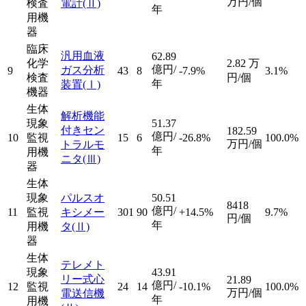
万円/個
検査
電計
(Ⅱ)
年
用機
器
臨床
汎用血液
62.89
化学
2.82
万
億円/
ガス分析
9
43
8
-7.9%
3.1%
検査
円/個
年
装置
(Ⅰ)
機器
生体
解析機能
現象
51.37
付きセン
182.59
億円/
10
監視
15
6
-26.8%
100.0%
万円/個
トラルモ
年
用機
ニタ
(Ⅲ)
器
生体
現象
パルスオ
50.51
8418
億円/
11
監視
キシメー
301
90
+14.5%
9.7%
円/個
年
用機
タ
(Ⅱ)
器
生体
テレメト
現象
43.91
リー式心
21.89
億円/
12
監視
24
14
-10.1%
100.0%
万円/個
電送信機
年
用機