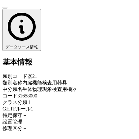
データソース情報
基本情報
類別コード
器21
類別名称
内臓機能検査用器具
中分類名
生体物理現象検査用機器
コード
31658000
クラス分類
Ⅰ
GHTFルール
1
特定保守
－
設置管理
－
修理区分
－