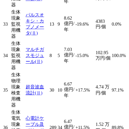
年
器
生体
パルスオ
現象
8.62
キシ・カ
4383
億円/
33
監視
13
9
-19.6%
0.0%
円/個
プノメー
年
用機
タ
(Ⅱ)
器
生体
現象
マルチガ
7.03
102.95
億円/
34
監視
スモジュ
8
5
-15.0%
100.0%
万円/個
年
用機
ール
(Ⅱ)
器
生体
物理
6.67
現象
超音波血
4.74
万
億円/
35
30
10
+17.5%
97.1%
検査
流計
(Ⅱ)
円/個
年
用機
器
生体
電気
心電計ケ
6.47
現象
ーブル及
1.52
万
億円/
36
289
34
+11.5%
89.8%