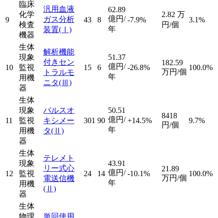
臨床
汎用血液
62.89
化学
2.82
万
億円/
ガス分析
9
43
8
-7.9%
3.1%
検査
円/個
年
装置
(Ⅰ)
機器
生体
解析機能
現象
51.37
付きセン
182.59
億円/
10
監視
15
6
-26.8%
100.0%
万円/個
トラルモ
年
用機
ニタ
(Ⅲ)
器
生体
現象
パルスオ
50.51
8418
億円/
11
監視
キシメー
301
90
+14.5%
9.7%
円/個
年
用機
タ
(Ⅱ)
器
生体
テレメト
現象
43.91
リー式心
21.89
億円/
12
監視
24
14
-10.1%
100.0%
万円/個
電送信機
年
用機
(Ⅱ)
器
生体
物理
単回使用