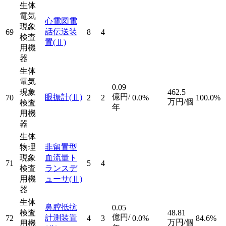
生体
電気
心電図電
現象
話伝送装
69
8
4
検査
置
(Ⅱ)
用機
器
生体
電気
0.09
現象
462.5
億円/
眼振計
(Ⅱ)
70
2
2
0.0%
100.0%
万円/個
検査
年
用機
器
生体
物理
非留置型
現象
血流量ト
71
5
4
検査
ランスデ
用機
ューサ
(Ⅱ)
器
生体
鼻腔抵抗
0.05
検査
48.81
億円/
計測装置
72
4
3
0.0%
84.6%
万円/個
用機