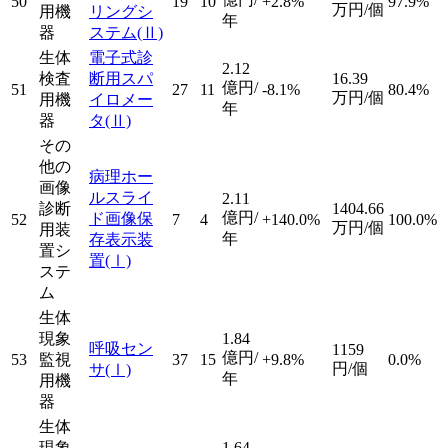
50
19
10
+2.8%
97.9%
万円/個
用機
リングシ
年
器
ステム
(Ⅱ)
生体
電子式診
2.12
検査
断用スパ
16.39
億円/
51
27
11
-8.1%
80.4%
万円/個
用機
イロメー
年
器
タ
(Ⅱ)
その
他の
病理ホー
画像
ルスライ
2.11
診断
1404.66
億円/
ド画像保
52
7
4
+140.0%
100.0%
万円/個
用装
年
存表示装
置シ
置
(Ⅰ)
ステ
ム
生体
現象
1.84
呼吸セン
1159
億円/
53
監視
37
15
+9.8%
0.0%
円/個
サ
(Ⅰ)
年
用機
器
生体
現象
1.64