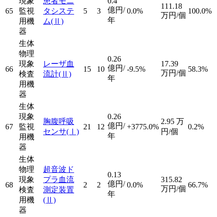
現象
患者モニ
0.4
111.18
億円/
65
監視
タシステ
5
3
0.0%
100.0%
万円/個
年
用機
ム
(Ⅱ)
器
生体
物理
0.26
現象
レーザ血
17.39
億円/
66
15
10
-9.5%
58.3%
万円/個
検査
流計
(Ⅱ)
年
用機
器
生体
現象
0.26
胸腹呼吸
2.95
万
億円/
67
監視
21
12
+3775.0%
0.2%
センサ
(Ⅰ)
円/個
年
用機
器
生体
物理
超音波ド
0.13
現象
プラ血流
315.82
億円/
68
2
2
0.0%
66.7%
万円/個
検査
測定装置
年
用機
(Ⅱ)
器