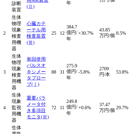
用MR装置
年
診断
(Ⅱ)
装置
生体
物理
心臓カテ
384.7
現象
ーテル用
43.85
億円/
2
25
12
+30.7%
0.5%
万円/個
検査
検査装置
年
用機
(Ⅲ)
器
生体
単回使用
物理
パルスオ
275.9
現象
2709
億円/
キシメー
3
88
31
-5.8%
53.8%
円/本
検査
年
タプロー
用機
ブ
(Ⅰ)
器
生体
重要パラ
現象
249.8
メータ付
37.47
億円/
4
監視
72
11
+0.6%
29.7%
万円/個
き多項目
年
用機
モニタ
(Ⅲ)
器
生体
電気