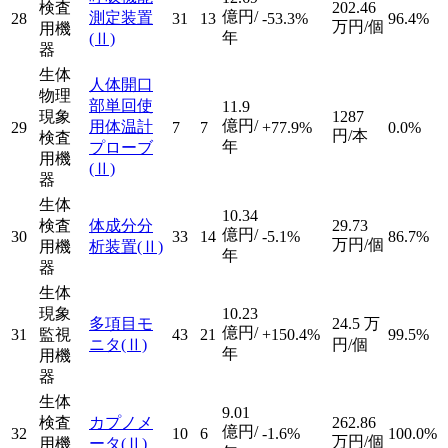
検査
202.46
億円/
測定装置
28
31
13
-53.3%
96.4%
万円/個
用機
年
(Ⅱ)
器
生体
人体開口
物理
部単回使
11.9
現象
1287
億円/
用体温計
29
7
7
+77.9%
0.0%
円/本
検査
年
プローブ
用機
(Ⅱ)
器
生体
10.34
検査
体成分分
29.73
億円/
30
33
14
-5.1%
86.7%
万円/個
用機
析装置
(Ⅱ)
年
器
生体
現象
10.23
多項目モ
24.5
万
億円/
31
監視
43
21
+150.4%
99.5%
ニタ
(Ⅱ)
円/個
年
用機
器
生体
9.01
検査
カプノメ
262.86
億円/
32
10
6
-1.6%
100.0%
万円/個
用機
ータ
(Ⅱ)