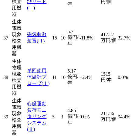
検査
びリード
円/個
年
用機
(Ⅰ)
器
生体
電気
5.7
現象
磁気刺激
417.27
億円/
37
15
10
-11.8%
32.7%
万円/個
検査
装置
(Ⅱ)
年
用機
器
生体
物理
単回使用
5.17
現象
1515
億円/
体温計プ
38
11
10
+2.4%
0.0%
円/本
検査
年
ローブ
(Ⅰ)
用機
器
生体
心臓運動
電気
負荷モニ
4.85
現象
211.56
億円/
タリング
39
5
3
0.0%
94.4%
万円/個
検査
年
システム
用機
(Ⅱ)
器