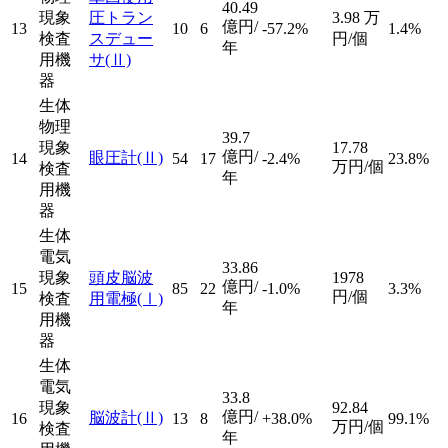
40.49
現象
圧トラン
3.98
万
億円/
13
10
6
-57.2%
1.4%
検査
スデュー
円/個
年
用機
サ
(Ⅱ)
器
生体
物理
39.7
現象
17.78
億円/
眼圧計
(Ⅱ)
14
54
17
-2.4%
23.8%
万円/個
検査
年
用機
器
生体
電気
33.86
現象
頭皮脳波
1978
億円/
15
85
22
-1.0%
3.3%
円/個
検査
用電極
(Ⅰ)
年
用機
器
生体
電気
33.8
現象
92.84
億円/
脳波計
(Ⅱ)
16
13
8
+38.0%
99.1%
万円/個
検査
年