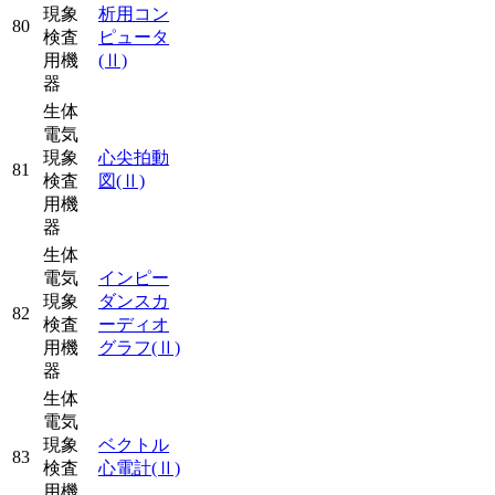
現象
析用コン
80
検査
ピュータ
用機
(Ⅱ)
器
生体
電気
現象
心尖拍動
81
検査
図
(Ⅱ)
用機
器
生体
電気
インピー
現象
ダンスカ
82
検査
ーディオ
用機
グラフ
(Ⅱ)
器
生体
電気
現象
ベクトル
83
検査
心電計
(Ⅱ)
用機