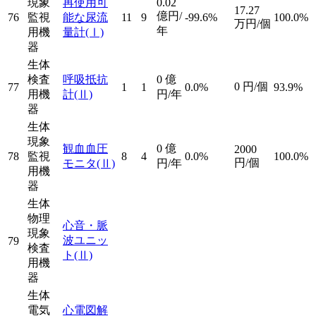
現象
再使用可
0.02
17.27
億円/
76
監視
能な尿流
11
9
-99.6%
100.0%
万円/個
年
用機
量計
(Ⅰ)
器
生体
検査
呼吸抵抗
0
億
0
円/個
77
1
1
0.0%
93.9%
用機
計
(Ⅱ)
円/年
器
生体
現象
観血血圧
0
億
2000
78
監視
8
4
0.0%
100.0%
円/個
モニタ
(Ⅱ)
円/年
用機
器
生体
物理
心音・脈
現象
波ユニッ
79
検査
ト
(Ⅱ)
用機
器
生体
電気
心電図解