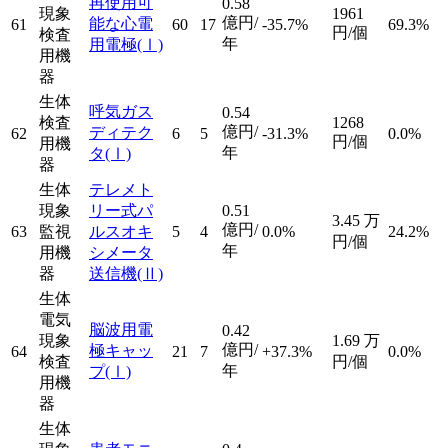
再使用可
0.58
現象
1961
億円/
能な心電
61
60
17
-35.7%
69.3%
円/個
検査
年
用電極
(Ⅰ)
用機
器
生体
呼気ガス
0.54
検査
1268
億円/
ディテク
62
6
5
-31.3%
0.0%
円/個
用機
年
タ
(Ⅰ)
器
生体
テレメト
現象
リー式パ
0.51
3.45
万
億円/
63
監視
ルスオキ
5
4
0.0%
24.2%
円/個
年
用機
シメータ
器
送信機
(Ⅱ)
生体
電気
脳波用電
0.42
現象
1.69
万
億円/
極キャッ
64
21
7
+37.3%
0.0%
検査
円/個
年
プ
(Ⅰ)
用機
器
生体