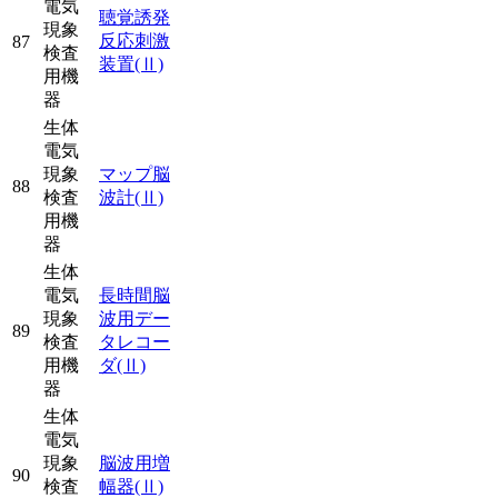
電気
聴覚誘発
現象
反応刺激
87
検査
装置
(Ⅱ)
用機
器
生体
電気
現象
マップ脳
88
検査
波計
(Ⅱ)
用機
器
生体
電気
長時間脳
現象
波用デー
89
検査
タレコー
用機
ダ
(Ⅱ)
器
生体
電気
現象
脳波用増
90
検査
幅器
(Ⅱ)