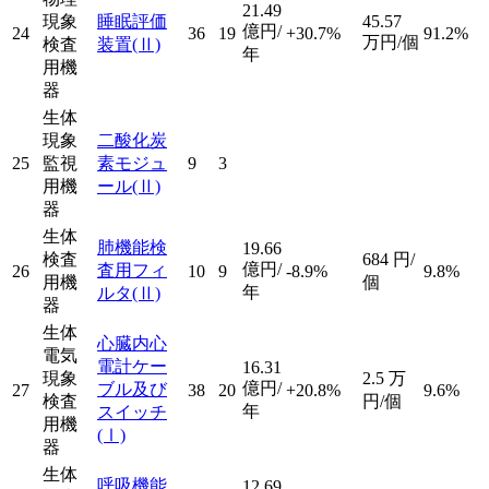
21.49
現象
睡眠評価
45.57
億円/
24
36
19
+30.7%
91.2%
万円/個
検査
装置
(Ⅱ)
年
用機
器
生体
現象
二酸化炭
25
監視
素モジュ
9
3
用機
ール
(Ⅱ)
器
生体
肺機能検
19.66
検査
684
円/
億円/
査用フィ
26
10
9
-8.9%
9.8%
用機
個
年
ルタ
(Ⅱ)
器
生体
心臓内心
電気
電計ケー
16.31
現象
2.5
万
億円/
ブル及び
27
38
20
+20.8%
9.6%
検査
円/個
年
スイッチ
用機
(Ⅰ)
器
生体
呼吸機能
12.69