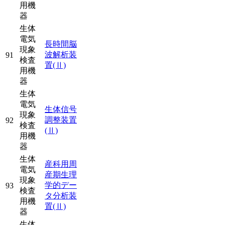
用機
器
生体
電気
長時間脳
現象
波解析装
91
検査
置
(Ⅱ)
用機
器
生体
電気
生体信号
現象
調整装置
92
検査
(Ⅱ)
用機
器
生体
産科用周
電気
産期生理
現象
学的デー
93
検査
タ分析装
用機
置
(Ⅱ)
器
生体