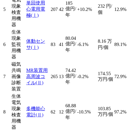
単回使用
185
現象
232
円/
億円/
心電用電
5
207
42
+10.2%
12.9%
検査
個
年
極
(Ⅰ)
用機
器
生体
現象
80.04
体動セン
8.16
万
億円/
6
監視
83
41
-6.1%
89.1%
サ
(Ⅰ)
円/個
年
用機
器
磁気
共鳴
MR装置用
74.42
174.55
億円/
7
画像
高周波コ
265
13
-0.2%
72.9%
万円/個
年
診断
イル
(Ⅱ)
装置
生体
電気
68.88
現象
多機能心
103.85
億円/
8
62
12
-10.5%
97.2%
万円/個
検査
電計
(Ⅱ)
年
用機
器