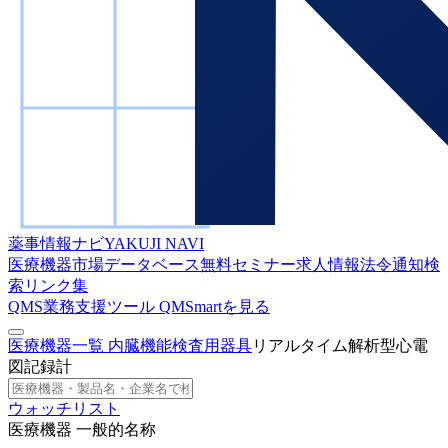
薬事情報ナビ
YAKUJI NAVI
医療機器市場データベース
無料セミナー
求人情報
法令通知検
索
リンク集
QMS業務支援ツール
QMSmartを見る
医療機器一覧
内臓機能検査用器具
リアルタイム解析型心電
図記録計
ウォッチリスト
医療機器 一般的名称