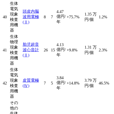
生体
電気
頭皮内脳
4.47
現象
1.35
万
億円/
波用電極
40
8
7
+75.7%
1.2%
検査
円/個
年
(Ⅱ)
用機
器
生体
物理
胎児超音
4.13
現象
1.31
万
億円/
波心音計
41
26
15
+9.8%
2.3%
検査
円/個
年
(Ⅱ)
用機
器
生体
電気
3.84
現象
皮質電極
3.79
万
億円/
42
7
5
+14.8%
46.5%
検査
(Ⅳ)
円/個
年
用機
器
その
他の
生体