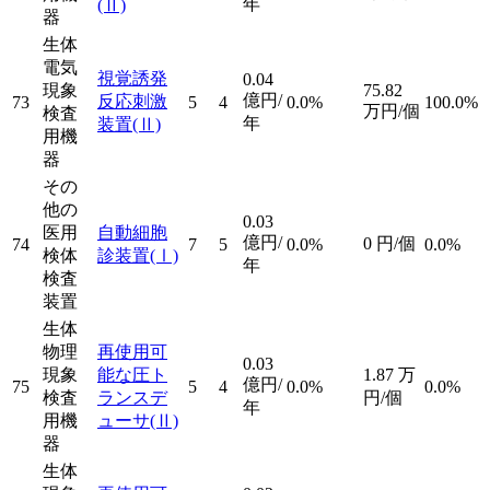
年
(Ⅱ)
器
生体
電気
視覚誘発
0.04
現象
75.82
億円/
反応刺激
73
5
4
0.0%
100.0%
万円/個
検査
年
装置
(Ⅱ)
用機
器
その
他の
0.03
医用
自動細胞
億円/
0
円/個
74
7
5
0.0%
0.0%
検体
診装置
(Ⅰ)
年
検査
装置
生体
物理
再使用可
0.03
現象
能な圧ト
1.87
万
億円/
75
5
4
0.0%
0.0%
検査
ランスデ
円/個
年
用機
ューサ
(Ⅱ)
器
生体