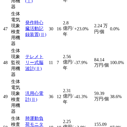
年
用機
(Ⅰ)
器
生体
電気
発作時心
2.8
現象
2.24
万
億円/
臓活動記
47
30
16
+23.0%
0.0%
検査
円/個
年
録装置
(Ⅱ)
用機
器
生体
現象
テレメト
2.56
84.14
億円/
48
監視
リー式脳
11
7
-37.9%
100.0%
万円/個
年
用機
波計
(Ⅱ)
器
生体
電気
2.31
現象
汎用心電
59.39
億円/
49
36
12
-41.3%
38.6%
万円/個
検査
計
(Ⅱ)
年
用機
器
生体
肺運動負
2.25
検査
荷モニタ
155.09
億円/