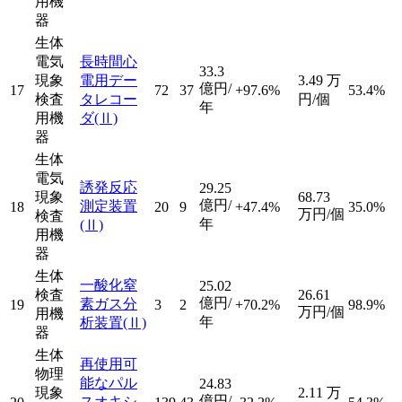
用機
器
生体
電気
長時間心
33.3
現象
電用デー
3.49
万
億円/
17
72
37
+97.6%
53.4%
検査
タレコー
円/個
年
用機
ダ
(Ⅱ)
器
生体
電気
誘発反応
29.25
現象
68.73
億円/
測定装置
18
20
9
+47.4%
35.0%
万円/個
検査
年
(Ⅱ)
用機
器
生体
一酸化窒
25.02
検査
26.61
億円/
素ガス分
19
3
2
+70.2%
98.9%
万円/個
用機
年
析装置
(Ⅱ)
器
生体
再使用可
物理
能なパル
24.83
現象
2.11
万
億円/
スオキシ