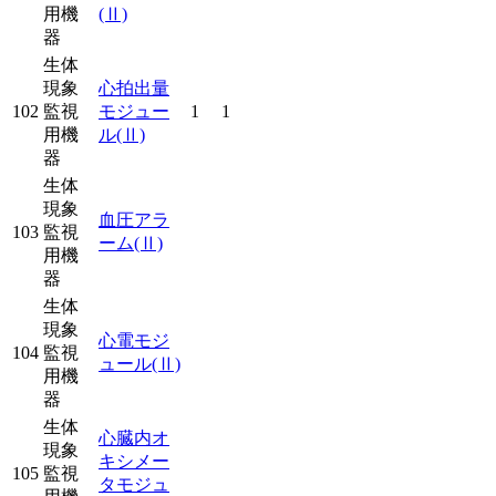
用機
(Ⅱ)
器
生体
現象
心拍出量
102
監視
モジュー
1
1
用機
ル
(Ⅱ)
器
生体
現象
血圧アラ
103
監視
ーム
(Ⅱ)
用機
器
生体
現象
心電モジ
104
監視
ュール
(Ⅱ)
用機
器
生体
心臓内オ
現象
キシメー
105
監視
タモジュ