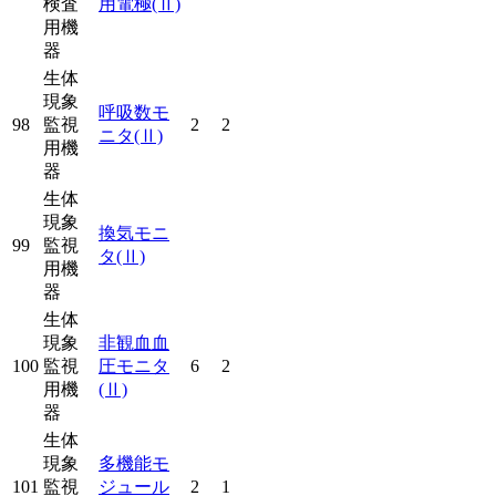
検査
用電極
(Ⅱ)
用機
器
生体
現象
呼吸数モ
98
監視
2
2
ニタ
(Ⅱ)
用機
器
生体
現象
換気モニ
99
監視
タ
(Ⅱ)
用機
器
生体
現象
非観血血
100
監視
圧モニタ
6
2
用機
(Ⅱ)
器
生体
現象
多機能モ
101
監視
ジュール
2
1