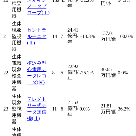
20
139
43
-32.2%
54.3%
検査
円/本
年
メータプ
用機
ローブ
(Ⅰ)
器
生体
現象
セントラ
24.41
137.01
億円/
21
監視
ルモニタ
14
7
+13.8%
100.0%
万円/個
年
用機
(Ⅱ)
器
生体
電気
植込み型
22.92
現象
心電用デ
30.65
億円/
22
8
5
-25.2%
0.0%
万円/個
検査
ータレコ
年
用機
ーダ
(Ⅳ)
器
生体
テレメト
現象
21.53
リー式デ
21.81
億円/
23
監視
11
6
0.0%
36.2%
万円/個
ータ送信
年
用機
機
(Ⅱ)
器
生体
物理