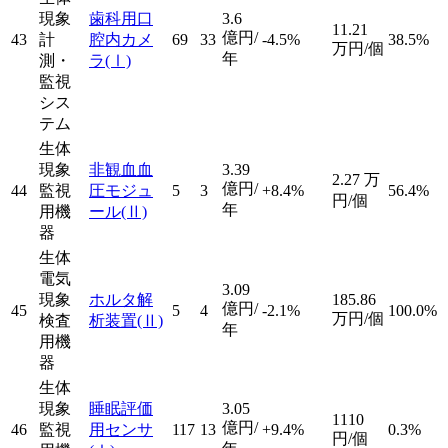
現象
歯科用口
3.6
11.21
億円/
43
計
腔内カメ
69
33
-4.5%
38.5%
万円/個
年
測・
ラ
(Ⅰ)
監視
シス
テム
生体
現象
非観血血
3.39
2.27
万
億円/
44
監視
圧モジュ
5
3
+8.4%
56.4%
円/個
年
用機
ール
(Ⅱ)
器
生体
電気
3.09
現象
ホルタ解
185.86
億円/
45
5
4
-2.1%
100.0%
万円/個
検査
析装置
(Ⅱ)
年
用機
器
生体
現象
睡眠評価
3.05
1110
億円/
46
監視
用センサ
117
13
+9.4%
0.3%
円/個