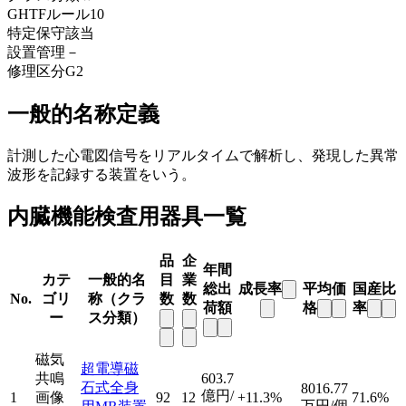
GHTFルール
10
特定保守
該当
設置管理
－
修理区分
G2
一般的名称定義
計測した心電図信号をリアルタイムで解析し、発現した異常
波形を記録する装置をいう。
内臓機能検査用器具一覧
品
企
年間
カテ
一般的名
目
業
総出
成長率
平均価
国産比
No.
ゴリ
称（クラ
数
数
荷額
格
率
ー
ス分類）
磁気
超電導磁
共鳴
603.7
石式全身
8016.77
億円/
1
画像
92
12
+11.3%
71.6%
万円/個