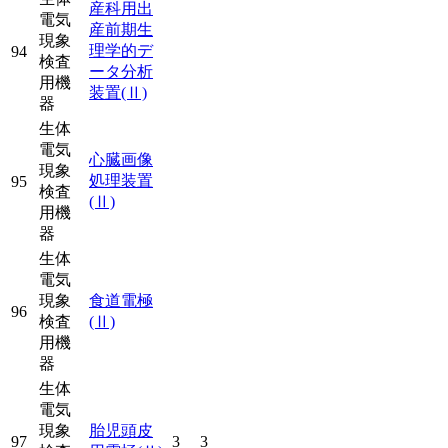
産科用出
電気
産前期生
現象
理学的デ
94
検査
ータ分析
用機
装置
(Ⅱ)
器
生体
電気
心臓画像
現象
処理装置
95
検査
(Ⅱ)
用機
器
生体
電気
現象
食道電極
96
検査
(Ⅱ)
用機
器
生体
電気
現象
胎児頭皮
97
3
3