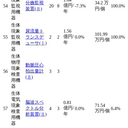
分娩監視
34.2
万
億円/
54
監視
20
8
-7.3%
100.0%
装置
(Ⅱ)
円/個
年
用機
器
生体
現象
尿流量ト
1.56
101.99
億円/
55
監視
ランスデ
2
2
0.0%
100.0%
万円/個
年
用機
ューサ
(Ⅰ)
器
生体
物理
動脈圧心
現象
拍出量計
56
3
3
検査
(Ⅱ)
用機
器
生体
電気
脳波スペ
0.81
現象
71.54
億円/
クトル分
57
4
3
0.0%
6.4%
万円/個
検査
年
析装置
(Ⅱ)
用機
器