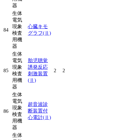
器
生体
電気
現象
心臓キモ
84
検査
グラフ
(Ⅱ)
用機
器
生体
電気
胎児聴覚
現象
誘発反応
85
2
2
検査
刺激装置
用機
(Ⅱ)
器
生体
電気
超音波診
現象
断装置付
86
検査
心電計
(Ⅱ)
用機
器
生体