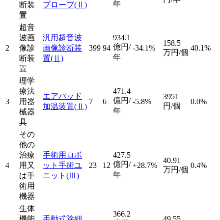
年
断装
プローブ
(Ⅱ)
置
超音
波画
汎用超音波
934.1
158.5
億円/
2
像診
画像診断装
399
94
-34.1%
40.1%
万円/個
年
断装
置
(Ⅱ)
置
理学
療法
471.4
エアパッド
3951
億円/
3
用器
7
6
-5.8%
0.0%
円/個
加温装置
(Ⅱ)
年
械器
具
その
他の
治療
手術用ロボ
427.5
40.91
億円/
4
用又
ット手術ユ
23
12
+28.7%
0.4%
万円/個
年
は手
ニット
(Ⅲ)
術用
機器
生体
366.2
機能
手動式除細
49.55