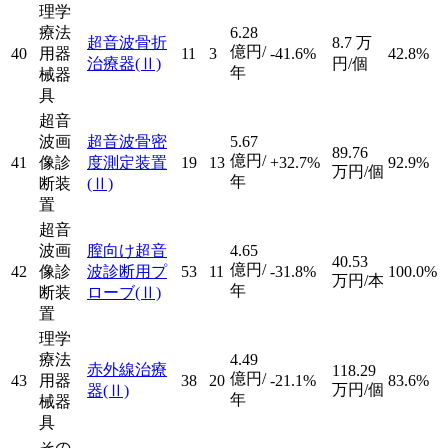
理学
療法
6.28
超音波骨折
8.7
万
億円/
40
用器
11
3
-41.6%
42.8%
治療器
(Ⅱ)
円/個
年
械器
具
超音
波画
超音波骨密
5.67
89.76
億円/
41
像診
度測定装置
19
13
+32.7%
92.9%
万円/個
年
断装
(Ⅱ)
置
超音
波画
膣向け超音
4.65
40.53
億円/
42
像診
波診断用プ
53
11
-31.8%
100.0%
万円/本
年
断装
ローブ
(Ⅱ)
置
理学
療法
4.49
赤外線治療
118.29
億円/
43
用器
38
20
-21.1%
83.6%
万円/個
器
(Ⅱ)
年
械器
具
その