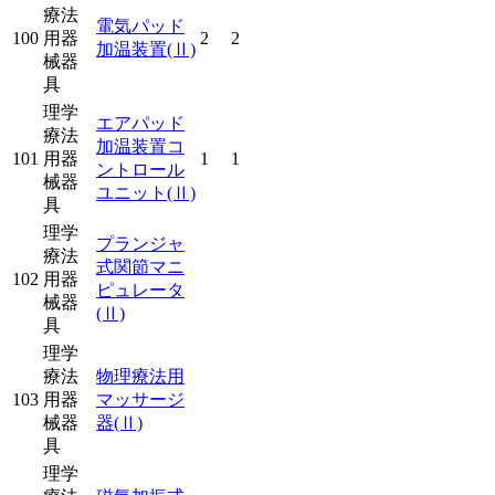
療法
電気パッド
100
用器
2
2
加温装置
(Ⅱ)
械器
具
理学
エアパッド
療法
加温装置コ
101
用器
1
1
ントロール
械器
ユニット
(Ⅱ)
具
理学
プランジャ
療法
式関節マニ
102
用器
ピュレータ
械器
(Ⅱ)
具
理学
療法
物理療法用
103
用器
マッサージ
械器
器
(Ⅱ)
具
理学