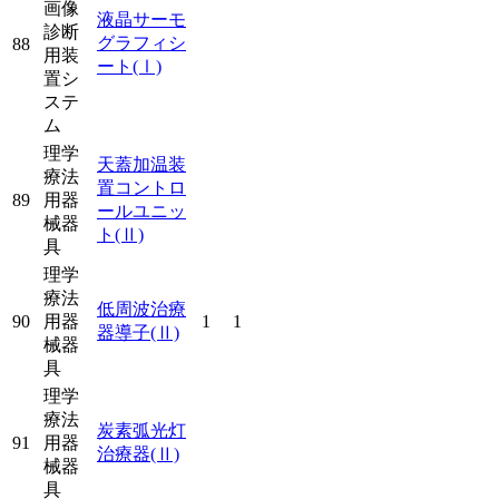
画像
液晶サーモ
診断
グラフィシ
88
用装
ート
(Ⅰ)
置シ
ステ
ム
理学
天蓋加温装
療法
置コントロ
89
用器
ールユニッ
械器
ト
(Ⅱ)
具
理学
療法
低周波治療
90
用器
1
1
器導子
(Ⅱ)
械器
具
理学
療法
炭素弧光灯
91
用器
治療器
(Ⅱ)
械器
具