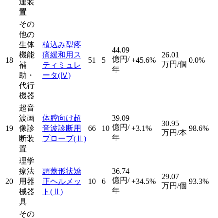
連装
置
その
他の
生体
植込み型疼
44.09
機能
痛緩和用ス
26.01
億円/
18
51
5
+45.6%
0.0%
万円/個
補
ティミュレ
年
助・
ータ
(Ⅳ)
代行
機器
超音
波画
体腔向け超
39.09
30.95
億円/
19
像診
音波診断用
66
10
+3.1%
98.6%
万円/本
年
断装
プローブ
(Ⅱ)
置
理学
療法
頭蓋形状矯
36.74
29.07
億円/
20
用器
正ヘルメッ
10
6
+34.5%
93.3%
万円/個
年
械器
ト
(Ⅱ)
具
その