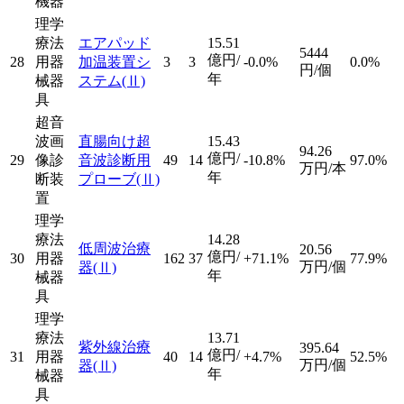
機器
理学
療法
エアパッド
15.51
5444
億円/
28
用器
加温装置シ
3
3
-0.0%
0.0%
円/個
年
械器
ステム
(Ⅱ)
具
超音
波画
直腸向け超
15.43
94.26
億円/
29
像診
音波診断用
49
14
-10.8%
97.0%
万円/本
年
断装
プローブ
(Ⅱ)
置
理学
療法
14.28
低周波治療
20.56
億円/
30
用器
162
37
+71.1%
77.9%
万円/個
器
(Ⅱ)
年
械器
具
理学
療法
13.71
紫外線治療
395.64
億円/
31
用器
40
14
+4.7%
52.5%
万円/個
器
(Ⅱ)
年
械器
具