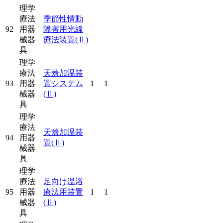
理学
療法
季節性情動
92
用器
障害用光線
械器
療法装置
(Ⅱ)
具
理学
療法
天蓋加温装
93
用器
置システム
1
1
械器
(Ⅱ)
具
理学
療法
天蓋加温装
94
用器
置
(Ⅱ)
械器
具
理学
療法
足向け温浴
95
用器
療法用装置
1
1
械器
(Ⅱ)
具