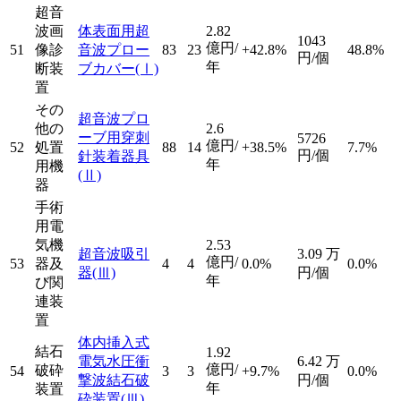
超音
波画
体表面用超
2.82
1043
億円/
51
像診
音波プロー
83
23
+42.8%
48.8%
円/個
年
断装
ブカバー
(Ⅰ)
置
その
超音波プロ
他の
2.6
ーブ用穿刺
5726
億円/
52
処置
88
14
+38.5%
7.7%
円/個
針装着器具
年
用機
(Ⅱ)
器
手術
用電
気機
2.53
超音波吸引
3.09
万
億円/
53
器及
4
4
0.0%
0.0%
器
(Ⅲ)
円/個
年
び関
連装
置
体内挿入式
結石
1.92
電気水圧衝
6.42
万
億円/
破砕
54
3
3
+9.7%
0.0%
撃波結石破
円/個
年
装置
砕装置
(Ⅲ)