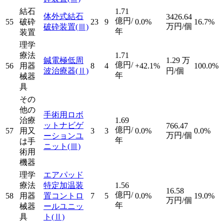
結石
1.71
体外式結石
3426.64
億円/
55
破砕
23
9
0.0%
16.7%
万円/個
破砕装置
(Ⅲ)
年
装置
理学
療法
1.71
鍼電極低周
1.29
万
億円/
56
用器
8
4
+42.1%
100.0%
波治療器
(Ⅱ)
円/個
年
械器
具
その
他の
手術用ロボ
治療
1.69
ットナビゲ
766.47
億円/
57
用又
3
3
0.0%
0.0%
万円/個
ーションユ
年
は手
ニット
(Ⅲ)
術用
機器
理学
エアパッド
療法
特定加温装
1.56
16.58
億円/
58
用器
置コントロ
7
5
0.0%
19.0%
万円/個
年
械器
ールユニッ
具
ト
(Ⅱ)