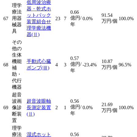
低周波治療
理学
器・乾式ホ
療法
0.66
ットパック
91.54
億円/
用器
67
23
7
0.0%
100.0%
万円/個
装置組合せ
年
械器
理学療法機
具
器
(Ⅱ)
その
他の
生体
0.57
機能
手動式心臓
10.87
億円/
68
4
3
-23.4%
96.5%
万円/個
補
ポンプ
(Ⅲ)
年
助・
代行
機器
超音
波画
超音波眼軸
0.56
21.69
億円/
69
像診
長測定装置
2
1
0.0%
100.0%
万円/個
年
断装
(Ⅱ)
置
理学
療法
湿式ホット
0.56