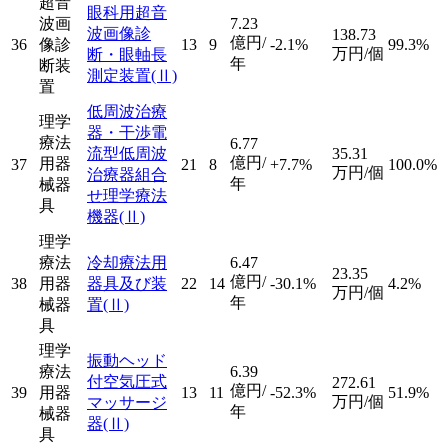
超音
眼科用超音
波画
7.23
波画像診
138.73
億円/
36
像診
13
9
-2.1%
99.3%
万円/個
断・眼軸長
年
断装
測定装置
(Ⅱ)
置
低周波治療
理学
器・干渉電
療法
6.77
流型低周波
35.31
億円/
用器
37
21
8
+7.7%
100.0%
万円/個
治療器組合
年
械器
せ理学療法
具
機器
(Ⅱ)
理学
療法
冷却療法用
6.47
23.35
億円/
38
用器
器具及び装
22
14
-30.1%
4.2%
万円/個
年
械器
置
(Ⅱ)
具
理学
振動ヘッド
療法
6.39
付空気圧式
272.61
億円/
39
用器
13
11
-52.3%
51.9%
万円/個
マッサージ
年
械器
器
(Ⅱ)
具