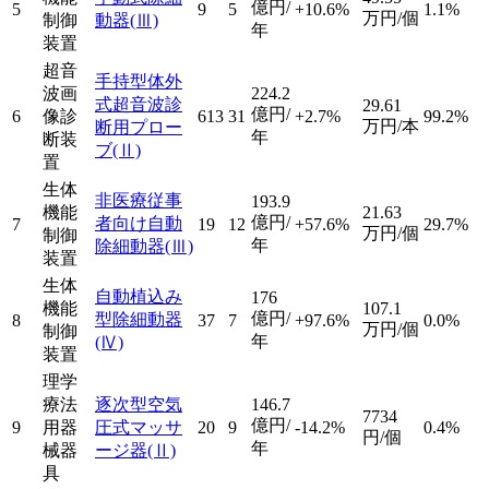
億円/
5
9
5
+10.6%
1.1%
万円/個
制御
動器
(Ⅲ)
年
装置
超音
手持型体外
波画
224.2
式超音波診
29.61
億円/
6
像診
613
31
+2.7%
99.2%
万円/本
断用プロー
年
断装
ブ
(Ⅱ)
置
生体
非医療従事
193.9
機能
21.63
億円/
者向け自動
7
19
12
+57.6%
29.7%
万円/個
制御
年
除細動器
(Ⅲ)
装置
生体
自動植込み
176
機能
107.1
億円/
型除細動器
8
37
7
+97.6%
0.0%
万円/個
制御
年
(Ⅳ)
装置
理学
療法
逐次型空気
146.7
7734
億円/
9
用器
圧式マッサ
20
9
-14.2%
0.4%
円/個
年
械器
ージ器
(Ⅱ)
具