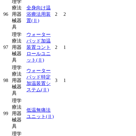
理学
療法
全身向け温
96
用器
浴療法用装
2
2
械器
置
(Ⅱ)
具
理学
ウォーター
療法
パッド加温
97
用器
装置コント
2
1
械器
ロールユニ
具
ット
(Ⅱ)
理学
ウォーター
療法
パッド特定
98
用器
3
1
加温装置シ
械器
ステム
(Ⅱ)
具
理学
療法
低温無痛法
99
用器
ユニット
(Ⅱ)
械器
具
理学