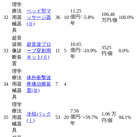
理学
療法
ベッド型マ
11.25
106.46
億円/
32
用器
ッサージ器
36
10
-5.8%
100.0%
万円/個
年
械器
(Ⅱ)
具
超音
波画
超音波プロ
10.65
3525
億円/
33
像診
ーブ穿刺用
11
5
-10.9%
0.0%
円/個
年
断装
キット
(Ⅱ)
置
理学
療法
体外衝撃波
34
用器
疼痛治療装
7
4
械器
置
(Ⅲ)
具
理学
療法
7.56
冷却パック
1.06
万
億円/
35
用器
53
20
+59.7%
94.1%
(Ⅰ)
円/個
年
械器
具