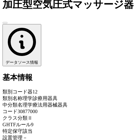
加圧型空気圧式マッサージ器
データソース情報
基本情報
類別コード
器12
類別名称
理学診療用器具
中分類名
理学療法用器械器具
コード
30877000
クラス分類
Ⅱ
GHTFルール
9
特定保守
該当
設置管理
－