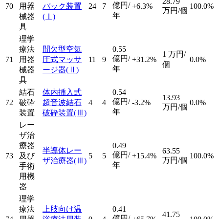
28.79
億円/
70
用器
パック装置
24
7
+6.3%
100.0%
万円/個
年
械器
(Ⅰ)
具
理学
療法
間欠型空気
0.55
1
万円/
億円/
71
用器
圧式マッサ
11
9
+31.2%
0.0%
個
年
械器
ージ器
(Ⅱ)
具
結石
体内挿入式
0.54
13.93
億円/
72
破砕
超音波結石
4
4
-3.2%
0.0%
万円/個
年
装置
破砕装置
(Ⅲ)
レー
ザ治
療器
0.49
半導体レー
63.55
億円/
73
及び
5
5
+15.4%
100.0%
万円/個
ザ治療器
(Ⅲ)
年
手術
用機
器
理学
療法
上肢向け温
0.41
41.75
億円/