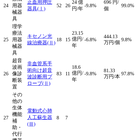
止血用押圧
24
億
696
円/
24
用器
52
26
-9.8%
99.0%
器具
(Ⅰ)
円/年
個
械器
具
理学
療法
23.15
キセノン光
444.13
億円/
25
用器
18
15
-6.8%
9.8%
万円/個
線治療器
(Ⅱ)
年
械器
具
超音
非血管系手
波画
18.6
術向け超音
81.33
億円/
26
像診
83
11
-9.8%
97.8%
万円/本
波診断用プ
年
断装
ローブ
(Ⅱ)
置
その
他の
生体
電動式心肺
機能
人工蘇生器
27
8
7
補
(Ⅲ)
助・
代行