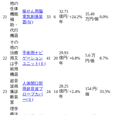
他の
生体
振せん用脳
32.71
機能
35.49
億円/
電気刺激装
21
33
6
+24.2%
0.0%
万円/個
補
年
置
(Ⅳ)
助・
代行
機器
その
他の
治療
手術用ナビ
29.93
5.6
万
億円/
22
用又
ゲーション
41
20
+6.8%
8.7%
円/個
年
は手
ユニット
(Ⅱ)
術用
機器
超音
人体開口部
波画
28.25
用超音波プ
154
円/
億円/
23
像診
24
14
+2.4%
33.5%
ローブカバ
個
年
断装
ー
(Ⅱ)
置
理学
療法