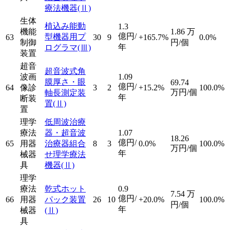
療法機器
(Ⅱ)
生体
植込み能動
1.3
機能
1.86
万
億円/
型機器用プ
63
30
9
+165.7%
0.0%
制御
円/個
年
ログラマ
(Ⅲ)
装置
超音
超音波式角
波画
1.09
膜厚さ・眼
69.74
億円/
64
像診
3
2
+15.2%
100.0%
万円/個
軸長測定装
年
断装
置
(Ⅱ)
置
理学
低周波治療
療法
器・超音波
1.07
18.26
億円/
65
用器
治療器組合
8
3
0.0%
100.0%
万円/個
年
械器
せ理学療法
具
機器
(Ⅱ)
理学
療法
乾式ホット
0.9
7.54
万
億円/
66
用器
パック装置
26
10
+20.0%
100.0%
円/個
年
械器
(Ⅱ)
具