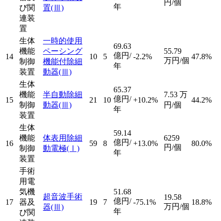
円/個
年
び関
置
(Ⅲ)
連装
置
生体
一時的使用
69.63
機能
ペーシング
55.79
億円/
14
10
5
-2.2%
47.8%
万円/個
制御
機能付除細
年
装置
動器
(Ⅲ)
生体
65.37
機能
半自動除細
7.53
万
億円/
15
21
10
+10.2%
44.2%
制御
動器
(Ⅲ)
円/個
年
装置
生体
59.14
機能
体表用除細
6259
億円/
16
59
8
+13.0%
80.0%
円/個
制御
動電極
(Ⅰ)
年
装置
手術
用電
気機
51.68
超音波手術
19.58
億円/
17
器及
19
7
-75.1%
18.8%
万円/個
器
(Ⅲ)
年
び関