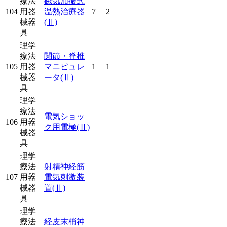
療法
磁気加振式
104
用器
温熱治療器
7
2
械器
(Ⅱ)
具
理学
療法
関節・脊椎
105
用器
マニピュレ
1
1
械器
ータ
(Ⅱ)
具
理学
療法
電気ショッ
106
用器
ク用電極
(Ⅱ)
械器
具
理学
療法
射精神経筋
107
用器
電気刺激装
械器
置
(Ⅱ)
具
理学
療法
経皮末梢神