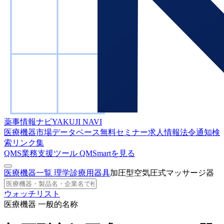
薬事情報ナビ
YAKUJI NAVI
医療機器市場データベース
無料セミナー
求人情報
法令通知検
索
リンク集
QMS業務支援ツール
QMSmartを見る
医療機器一覧
理学診療用器具
加圧型空気圧式マッサージ器
ウォッチリスト
医療機器 一般的名称