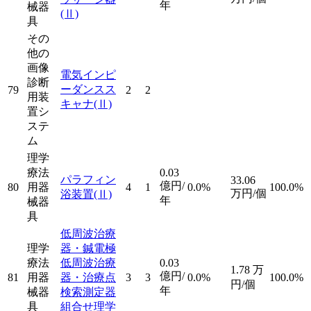
年
械器
(Ⅱ)
具
その
他の
画像
電気インピ
診断
ーダンスス
79
2
2
用装
キャナ
(Ⅱ)
置シ
ステ
ム
理学
療法
0.03
パラフィン
33.06
億円/
80
用器
4
1
0.0%
100.0%
万円/個
浴装置
(Ⅱ)
年
械器
具
低周波治療
理学
器・鍼電極
療法
低周波治療
0.03
1.78
万
億円/
81
用器
器・治療点
3
3
0.0%
100.0%
円/個
年
械器
検索測定器
具
組合せ理学