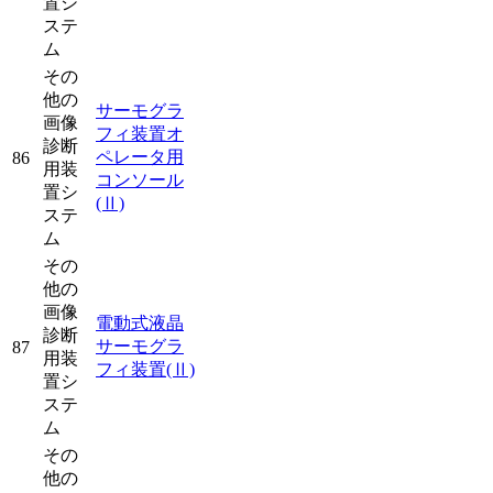
置シ
ステ
ム
その
他の
サーモグラ
画像
フィ装置オ
診断
ペレータ用
86
用装
コンソール
置シ
(Ⅱ)
ステ
ム
その
他の
画像
電動式液晶
診断
サーモグラ
87
用装
フィ装置
(Ⅱ)
置シ
ステ
ム
その
他の