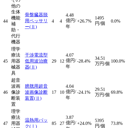
他の
生体
骨盤臓器脱
4.48
機能
1495
億円/
用ペッサリ
44
4
4
+26.7%
0.0%
円/個
補
年
ー
(Ⅱ)
助・
代行
機器
理学
療法
干渉電流型
4.07
34.51
億円/
45
用器
低周波治療
29
12
-28.4%
100.0%
万円/個
年
械器
器
(Ⅱ)
具
超音
波画
膀胱用超音
4.04
29.51
億円/
46
像診
波画像診断
17
10
-24.1%
69.8%
万円/個
年
断装
装置
(Ⅱ)
置
理学
療法
3.87
温熱用パッ
5395
億円/
47
用器
85
27
+24.0%
73.8%
円/個
ク
(Ⅰ)