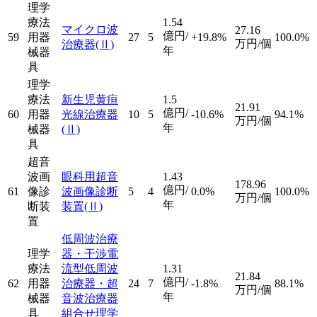
理学
療法
1.54
マイクロ波
27.16
億円/
59
用器
27
5
+19.8%
100.0%
万円/個
治療器
(Ⅱ)
年
械器
具
理学
療法
新生児黄疸
1.5
21.91
億円/
60
用器
光線治療器
10
5
-10.6%
94.1%
万円/個
年
械器
(Ⅱ)
具
超音
波画
眼科用超音
1.43
178.96
億円/
61
像診
波画像診断
5
4
0.0%
100.0%
万円/個
年
断装
装置
(Ⅱ)
置
低周波治療
理学
器・干渉電
療法
流型低周波
1.31
21.84
億円/
62
用器
治療器・超
24
7
-1.8%
88.1%
万円/個
年
械器
音波治療器
具
組合せ理学