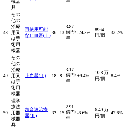
年
械器
具
その
他の
治療
3.87
再使用可能
8964
億円/
48
用又
36
13
-24.3%
32.2%
円/個
な止血帯
(Ⅰ)
年
は手
術用
機器
その
他の
治療
3.17
10.8
万
億円/
49
用又
止血器
(Ⅰ)
18
8
+9.4%
8.4%
円/個
年
は手
術用
機器
理学
療法
2.91
超音波治療
6.49
万
億円/
50
用器
33
15
-8.6%
47.6%
器
(Ⅱ)
円/個
年
械器
具