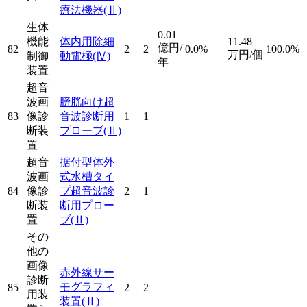
療法機器
(Ⅱ)
生体
0.01
機能
体内用除細
11.48
億円/
82
2
2
0.0%
100.0%
万円/個
制御
動電極
(Ⅳ)
年
装置
超音
波画
膀胱向け超
83
像診
音波診断用
1
1
断装
プローブ
(Ⅱ)
置
超音
据付型体外
波画
式水槽タイ
84
像診
プ超音波診
2
1
断装
断用プロー
置
ブ
(Ⅱ)
その
他の
画像
赤外線サー
診断
モグラフィ
85
2
2
用装
装置
(Ⅱ)