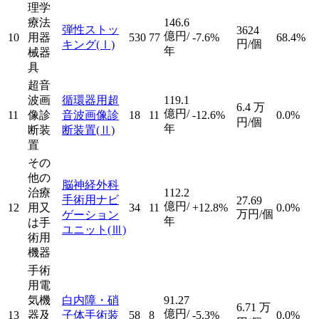
理学
療法
146.6
弾性ストッ
3624
億円/
10
用器
530
77
-7.6%
68.4%
円/個
キング
(Ⅰ)
年
械器
具
超音
波画
循環器用超
119.1
6.4
万
億円/
11
像診
音波画像診
18
11
-12.6%
0.0%
円/個
年
断装
断装置
(Ⅱ)
置
その
他の
脳神経外科
治療
112.2
手術用ナビ
27.69
億円/
12
用又
34
11
+12.8%
0.0%
万円/個
ゲーション
年
は手
ユニット
(Ⅲ)
術用
機器
手術
用電
気機
白内障・硝
91.27
6.71
万
億円/
13
器及
子体手術装
58
8
-5.3%
0.0%