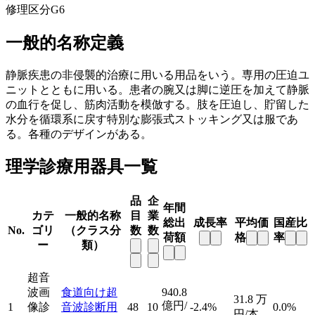
修理区分
G6
一般的名称定義
静脈疾患の非侵襲的治療に用いる用品をいう。専用の圧迫ユ
ニットとともに用いる。患者の腕又は脚に逆圧を加えて静脈
の血行を促し、筋肉活動を模倣する。肢を圧迫し、貯留した
水分を循環系に戻す特別な膨張式ストッキング又は服であ
る。各種のデザインがある。
理学診療用器具一覧
品
企
年間
カテ
一般的名称
目
業
総出
成長率
平均価
国産比
No.
ゴリ
（クラス分
数
数
荷額
格
率
ー
類）
超音
波画
食道向け超
940.8
31.8
万
億円/
1
像診
音波診断用
48
10
-2.4%
0.0%
円/本