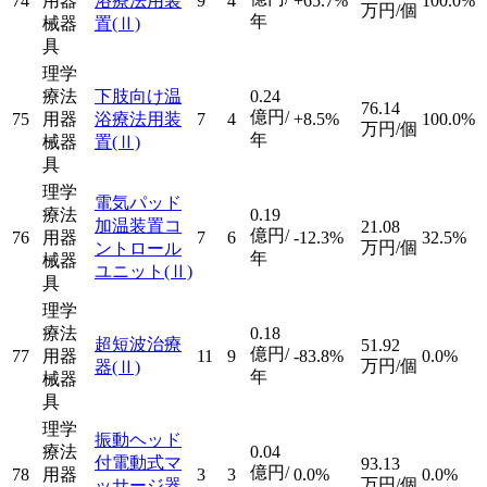
74
用器
浴療法用装
9
4
+65.7%
100.0%
万円/個
年
械器
置
(Ⅱ)
具
理学
療法
下肢向け温
0.24
76.14
億円/
75
用器
浴療法用装
7
4
+8.5%
100.0%
万円/個
年
械器
置
(Ⅱ)
具
理学
電気パッド
療法
0.19
加温装置コ
21.08
億円/
76
用器
7
6
-12.3%
32.5%
万円/個
ントロール
年
械器
ユニット
(Ⅱ)
具
理学
療法
0.18
超短波治療
51.92
億円/
77
用器
11
9
-83.8%
0.0%
万円/個
器
(Ⅱ)
年
械器
具
理学
振動ヘッド
療法
0.04
付電動式マ
93.13
億円/
78
用器
3
3
0.0%
0.0%
万円/個
ッサージ器