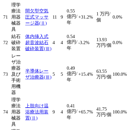
理学
療法
間欠型空気
0.55
1
万円/
億円/
71
用器
圧式マッサ
11
9
+31.2%
0.0%
個
年
械器
ージ器
(Ⅱ)
具
結石
体内挿入式
0.54
13.93
億円/
72
破砕
超音波結石
4
4
-3.2%
0.0%
万円/個
年
装置
破砕装置
(Ⅲ)
レー
ザ治
療器
0.49
半導体レー
63.55
億円/
73
及び
5
5
+15.4%
100.0%
万円/個
ザ治療器
(Ⅲ)
年
手術
用機
器
理学
療法
上肢向け温
0.41
41.75
億円/
74
用器
浴療法用装
9
4
+65.7%
100.0%
万円/個
年
械器
置
(Ⅱ)
具