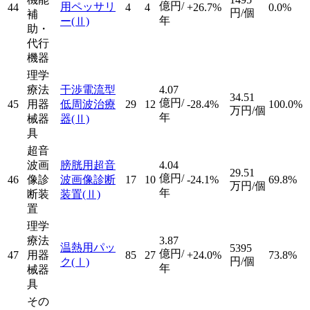
億円/
用ペッサリ
44
4
4
+26.7%
0.0%
円/個
補
年
ー
(Ⅱ)
助・
代行
機器
理学
療法
干渉電流型
4.07
34.51
億円/
45
用器
低周波治療
29
12
-28.4%
100.0%
万円/個
年
械器
器
(Ⅱ)
具
超音
波画
膀胱用超音
4.04
29.51
億円/
46
像診
波画像診断
17
10
-24.1%
69.8%
万円/個
年
断装
装置
(Ⅱ)
置
理学
療法
3.87
温熱用パッ
5395
億円/
47
用器
85
27
+24.0%
73.8%
円/個
ク
(Ⅰ)
年
械器
具
その