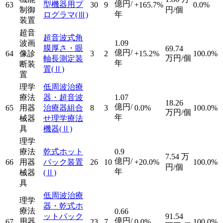
億円/
型機器用プ
63
30
9
+165.7%
0.0%
制御
円/個
年
ログラマ
(Ⅲ)
装置
超音
超音波式角
波画
1.09
膜厚さ・眼
69.74
億円/
64
像診
3
2
+15.2%
100.0%
万円/個
軸長測定装
年
断装
置
(Ⅱ)
置
理学
低周波治療
療法
器・超音波
1.07
18.26
億円/
65
用器
治療器組合
8
3
0.0%
100.0%
万円/個
年
械器
せ理学療法
具
機器
(Ⅱ)
理学
療法
乾式ホット
0.9
7.54
万
億円/
66
用器
パック装置
26
10
+20.0%
100.0%
円/個
年
械器
(Ⅱ)
具
低周波治療
理学
器・乾式ホ
療法
0.66
ットパック
91.54
億円/
用器
67
23
7
0.0%
100.0%