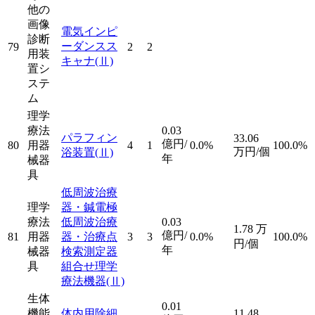
他の
画像
電気インピ
診断
ーダンスス
79
2
2
用装
キャナ
(Ⅱ)
置シ
ステ
ム
理学
療法
0.03
パラフィン
33.06
億円/
80
用器
4
1
0.0%
100.0%
万円/個
浴装置
(Ⅱ)
年
械器
具
低周波治療
理学
器・鍼電極
療法
低周波治療
0.03
1.78
万
億円/
81
用器
器・治療点
3
3
0.0%
100.0%
円/個
年
械器
検索測定器
具
組合せ理学
療法機器
(Ⅱ)
生体
0.01
機能
体内用除細
11.48