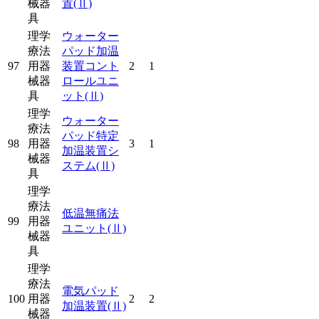
械器
置
(Ⅱ)
具
理学
ウォーター
療法
パッド加温
97
用器
装置コント
2
1
械器
ロールユニ
具
ット
(Ⅱ)
理学
ウォーター
療法
パッド特定
98
用器
3
1
加温装置シ
械器
ステム
(Ⅱ)
具
理学
療法
低温無痛法
99
用器
ユニット
(Ⅱ)
械器
具
理学
療法
電気パッド
100
用器
2
2
加温装置
(Ⅱ)
械器