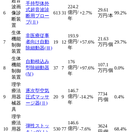
超音
手持型体外
波画
224.2
式超音波診
29.61
億円/
6
像診
613
31
+2.7%
99.2%
万円/本
断用プロー
年
断装
ブ
(Ⅱ)
置
生体
非医療従事
193.9
機能
21.63
億円/
者向け自動
7
19
12
+57.6%
29.7%
万円/個
制御
年
除細動器
(Ⅲ)
装置
生体
自動植込み
176
機能
107.1
億円/
型除細動器
8
37
7
+97.6%
0.0%
万円/個
制御
年
(Ⅳ)
装置
理学
療法
逐次型空気
146.7
7734
億円/
9
用器
圧式マッサ
20
9
-14.2%
0.4%
円/個
年
械器
ージ器
(Ⅱ)
具
理学
療法
146.6
弾性ストッ
3624
億円/
10
用器
530
77
-7.6%
68.4%
円/個
キング
(Ⅰ)