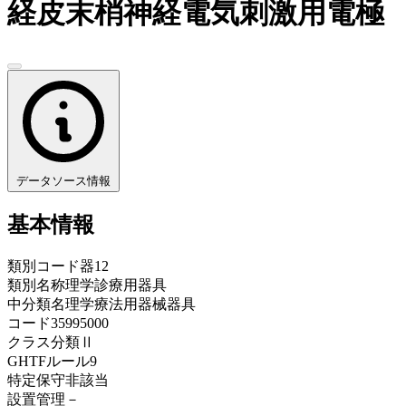
経皮末梢神経電気刺激用電極
データソース情報
基本情報
類別コード
器12
類別名称
理学診療用器具
中分類名
理学療法用器械器具
コード
35995000
クラス分類
Ⅱ
GHTFルール
9
特定保守
非該当
設置管理
－