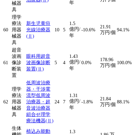
年
械器
具
理学
療法
新生児黄疸
1.5
21.91
億円/
60
用器
光線治療器
10
5
-10.6%
94.1%
万円/個
年
械器
(Ⅱ)
具
超音
波画
眼科用超音
1.43
178.96
億円/
61
像診
波画像診断
5
4
0.0%
100.0%
万円/個
年
断装
装置
(Ⅱ)
置
低周波治療
理学
器・干渉電
療法
流型低周波
1.31
21.84
億円/
62
用器
治療器・超
24
7
-1.8%
88.1%
万円/個
年
械器
音波治療器
具
組合せ理学
療法機器
(Ⅱ)
生体
植込み能動
1.3
機能
1.86
万