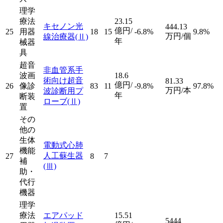
理学
療法
23.15
キセノン光
444.13
億円/
25
用器
18
15
-6.8%
9.8%
万円/個
線治療器
(Ⅱ)
年
械器
具
超音
非血管系手
波画
18.6
術向け超音
81.33
億円/
26
像診
83
11
-9.8%
97.8%
万円/本
波診断用プ
年
断装
ローブ
(Ⅱ)
置
その
他の
生体
電動式心肺
機能
人工蘇生器
27
8
7
補
(Ⅲ)
助・
代行
機器
理学
療法
エアパッド
15.51
5444