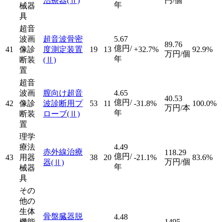
治療器
(Ⅱ)
円/個
年
械器
具
超音
波画
超音波骨密
5.67
89.76
億円/
41
像診
度測定装置
19
13
+32.7%
92.9%
万円/個
年
断装
(Ⅱ)
置
超音
波画
膣向け超音
4.65
40.53
億円/
42
像診
波診断用プ
53
11
-31.8%
100.0%
万円/本
年
断装
ローブ
(Ⅱ)
置
理学
療法
4.49
赤外線治療
118.29
億円/
43
用器
38
20
-21.1%
83.6%
万円/個
器
(Ⅱ)
年
械器
具
その
他の
生体
骨盤臓器脱
4.48
機能
1495