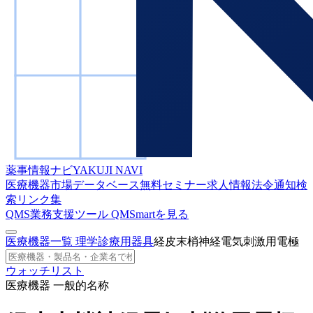
薬事情報ナビ
YAKUJI NAVI
医療機器市場データベース
無料セミナー
求人情報
法令通知検
索
リンク集
QMS業務支援ツール
QMSmartを見る
医療機器一覧
理学診療用器具
経皮末梢神経電気刺激用電極
ウォッチリスト
医療機器 一般的名称