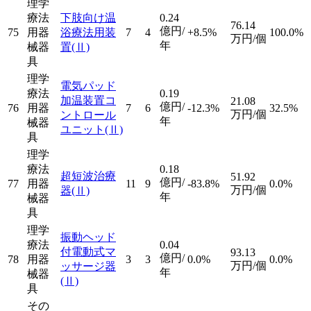
理学
療法
下肢向け温
0.24
76.14
億円/
75
用器
浴療法用装
7
4
+8.5%
100.0%
万円/個
年
械器
置
(Ⅱ)
具
理学
電気パッド
療法
0.19
加温装置コ
21.08
億円/
76
用器
7
6
-12.3%
32.5%
万円/個
ントロール
年
械器
ユニット
(Ⅱ)
具
理学
療法
0.18
超短波治療
51.92
億円/
77
用器
11
9
-83.8%
0.0%
万円/個
器
(Ⅱ)
年
械器
具
理学
振動ヘッド
療法
0.04
付電動式マ
93.13
億円/
78
用器
3
3
0.0%
0.0%
万円/個
ッサージ器
年
械器
(Ⅱ)
具
その