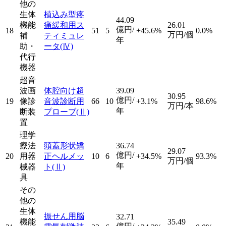
他の
生体
植込み型疼
44.09
機能
痛緩和用ス
26.01
億円/
18
51
5
+45.6%
0.0%
万円/個
補
ティミュレ
年
助・
ータ
(Ⅳ)
代行
機器
超音
波画
体腔向け超
39.09
30.95
億円/
19
像診
音波診断用
66
10
+3.1%
98.6%
万円/本
年
断装
プローブ
(Ⅱ)
置
理学
療法
頭蓋形状矯
36.74
29.07
億円/
20
用器
正ヘルメッ
10
6
+34.5%
93.3%
万円/個
年
械器
ト
(Ⅱ)
具
その
他の
生体
振せん用脳
32.71
機能
35.49