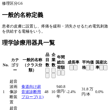
修理区分
G6
一般的名称定義
患者の皮膚に設置し、疼痛を緩和・消失させるため電気刺激
を供給する電極をいう。
理学診療用器具一覧
品
企
年間
カテ
一般的名称
目
業
総出
成長率
平均価
国産比
No.
ゴリ
（クラス分
数
数
荷額
格
率
ー
類）
超音
波画
食道向け超
940.8
31.8
万
億円/
1
像診
音波診断用
48
10
-2.4%
0.0%
円/本
年
断装
プローブ
(Ⅱ)
置
超音