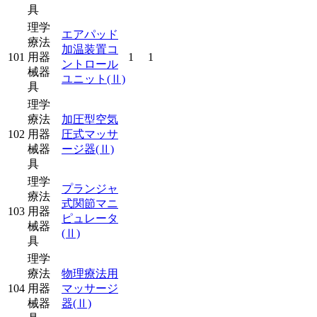
具
理学
エアパッド
療法
加温装置コ
101
用器
1
1
ントロール
械器
ユニット
(Ⅱ)
具
理学
療法
加圧型空気
102
用器
圧式マッサ
械器
ージ器
(Ⅱ)
具
理学
プランジャ
療法
式関節マニ
103
用器
ピュレータ
械器
(Ⅱ)
具
理学
療法
物理療法用
104
用器
マッサージ
械器
器
(Ⅱ)