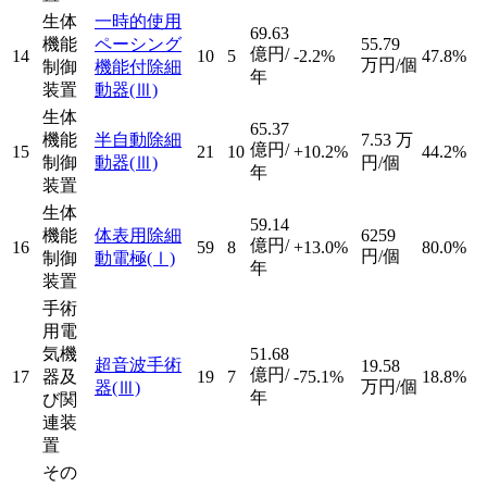
生体
一時的使用
69.63
機能
ペーシング
55.79
億円/
14
10
5
-2.2%
47.8%
万円/個
制御
機能付除細
年
装置
動器
(Ⅲ)
生体
65.37
機能
半自動除細
7.53
万
億円/
15
21
10
+10.2%
44.2%
制御
動器
(Ⅲ)
円/個
年
装置
生体
59.14
機能
体表用除細
6259
億円/
16
59
8
+13.0%
80.0%
円/個
制御
動電極
(Ⅰ)
年
装置
手術
用電
気機
51.68
超音波手術
19.58
億円/
17
器及
19
7
-75.1%
18.8%
万円/個
器
(Ⅲ)
年
び関
連装
置
その