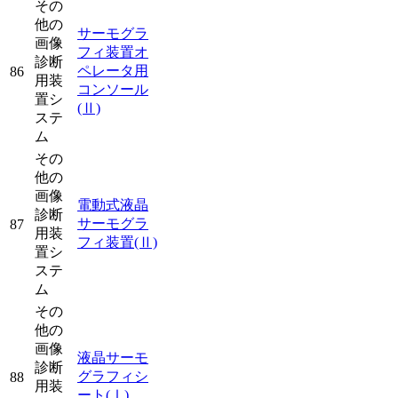
その
他の
サーモグラ
画像
フィ装置オ
診断
ペレータ用
86
用装
コンソール
置シ
(Ⅱ)
ステ
ム
その
他の
画像
電動式液晶
診断
サーモグラ
87
用装
フィ装置
(Ⅱ)
置シ
ステ
ム
その
他の
画像
液晶サーモ
診断
グラフィシ
88
用装
ート
(Ⅰ)