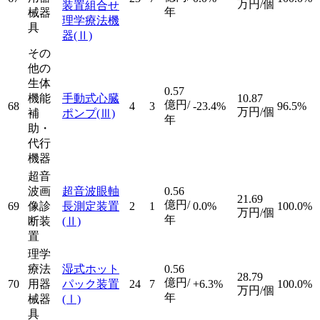
万円/個
装置組合せ
年
械器
理学療法機
具
器
(Ⅱ)
その
他の
生体
0.57
機能
手動式心臓
10.87
億円/
68
4
3
-23.4%
96.5%
万円/個
補
ポンプ
(Ⅲ)
年
助・
代行
機器
超音
波画
超音波眼軸
0.56
21.69
億円/
69
像診
長測定装置
2
1
0.0%
100.0%
万円/個
年
断装
(Ⅱ)
置
理学
療法
湿式ホット
0.56
28.79
億円/
70
用器
パック装置
24
7
+6.3%
100.0%
万円/個
年
械器
(Ⅰ)
具