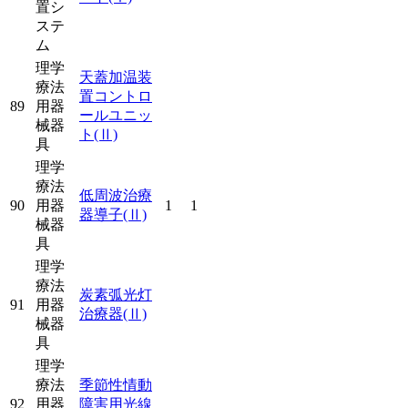
置シ
ステ
ム
理学
天蓋加温装
療法
置コントロ
89
用器
ールユニッ
械器
ト
(Ⅱ)
具
理学
療法
低周波治療
90
用器
1
1
器導子
(Ⅱ)
械器
具
理学
療法
炭素弧光灯
91
用器
治療器
(Ⅱ)
械器
具
理学
療法
季節性情動
92
用器
障害用光線