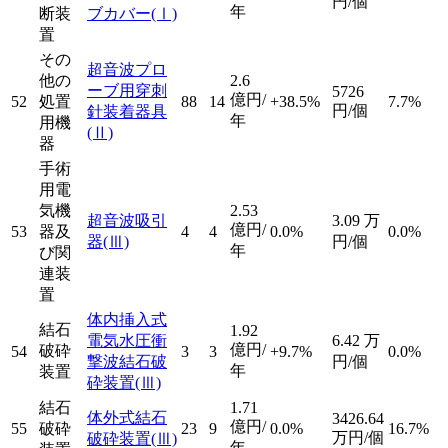
円/個
年
断装
ブカバー
(Ⅰ)
置
その
超音波プロ
他の
2.6
ーブ用穿刺
5726
億円/
52
処置
88
14
+38.5%
7.7%
円/個
針装着器具
年
用機
(Ⅱ)
器
手術
用電
気機
2.53
超音波吸引
3.09
万
億円/
53
器及
4
4
0.0%
0.0%
器
(Ⅲ)
円/個
年
び関
連装
置
体内挿入式
結石
1.92
電気水圧衝
6.42
万
億円/
破砕
54
3
3
+9.7%
0.0%
撃波結石破
円/個
年
装置
砕装置
(Ⅲ)
結石
1.71
体外式結石
3426.64
億円/
55
破砕
23
9
0.0%
16.7%
万円/個
破砕装置
(Ⅲ)
年