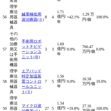
装置
理学
療法
1.71
鍼電極低周
1.29
万
億円/
56
用器
8
4
+42.1%
100.0%
波治療器
(Ⅱ)
円/個
年
械器
具
その
他の
手術用ロボ
治療
1.69
ットナビゲ
766.47
億円/
57
用又
3
3
0.0%
0.0%
万円/個
ーションユ
年
は手
ニット
(Ⅲ)
術用
機器
理学
エアパッド
療法
特定加温装
1.56
16.58
億円/
58
用器
置コントロ
7
5
0.0%
19.0%
万円/個
年
械器
ールユニッ
具
ト
(Ⅱ)
理学
療法
1.54
マイクロ波
27.16
億円/
59
用器
27
5
+19.8%
100.0%
万円/個
治療器
(Ⅱ)