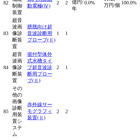
億円/
82
2
2
0.0%
100.0%
万円/個
制御
動電極
(Ⅳ)
年
装置
超音
波画
膀胱向け超
83
像診
音波診断用
1
1
断装
プローブ
(Ⅱ)
置
超音
据付型体外
波画
式水槽タイ
84
像診
プ超音波診
2
1
断装
断用プロー
置
ブ
(Ⅱ)
その
他の
画像
赤外線サー
診断
モグラフィ
85
2
2
用装
装置
(Ⅱ)
置シ
ステ
ム