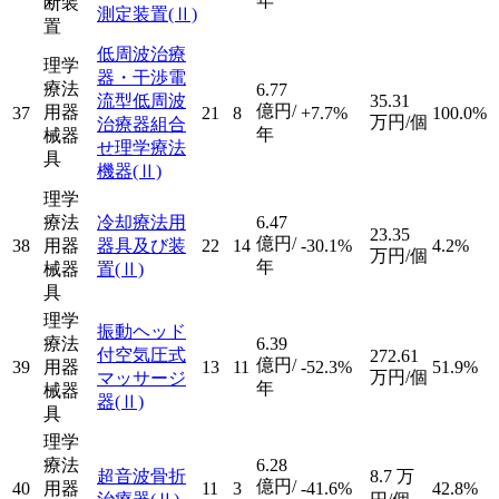
年
断装
測定装置
(Ⅱ)
置
低周波治療
理学
器・干渉電
療法
6.77
流型低周波
35.31
億円/
用器
37
21
8
+7.7%
100.0%
万円/個
治療器組合
年
械器
せ理学療法
具
機器
(Ⅱ)
理学
療法
冷却療法用
6.47
23.35
億円/
38
用器
器具及び装
22
14
-30.1%
4.2%
万円/個
年
械器
置
(Ⅱ)
具
理学
振動ヘッド
療法
6.39
付空気圧式
272.61
億円/
39
用器
13
11
-52.3%
51.9%
万円/個
マッサージ
年
械器
器
(Ⅱ)
具
理学
療法
6.28
超音波骨折
8.7
万
億円/
40
用器
11
3
-41.6%
42.8%