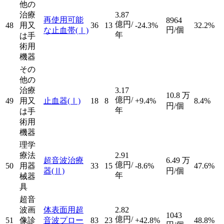
他の
治療
3.87
再使用可能
8964
億円/
48
用又
36
13
-24.3%
32.2%
円/個
な止血帯
(Ⅰ)
年
は手
術用
機器
その
他の
治療
3.17
10.8
万
億円/
49
用又
止血器
(Ⅰ)
18
8
+9.4%
8.4%
円/個
年
は手
術用
機器
理学
療法
2.91
超音波治療
6.49
万
億円/
50
用器
33
15
-8.6%
47.6%
器
(Ⅱ)
円/個
年
械器
具
超音
波画
体表面用超
2.82
1043
億円/
51
像診
音波プロー
83
23
+42.8%
48.8%