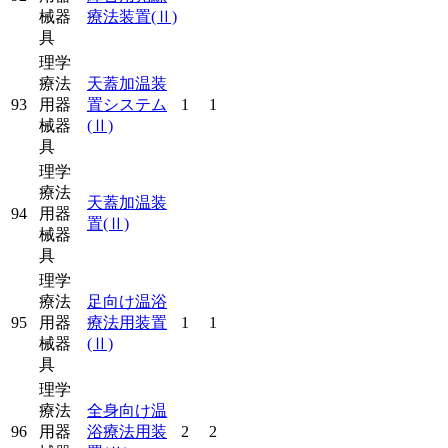
械器
療法装置
(Ⅱ)
具
理学
療法
天蓋加温装
93
用器
置システム
1
1
械器
(Ⅱ)
具
理学
療法
天蓋加温装
94
用器
置
(Ⅱ)
械器
具
理学
療法
足向け温浴
95
用器
療法用装置
1
1
械器
(Ⅱ)
具
理学
療法
全身向け温
96
用器
浴療法用装
2
2