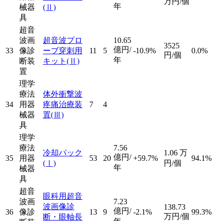
万円/個
年
械器
(Ⅱ)
具
超音
波画
超音波プロ
10.65
3525
億円/
33
像診
ーブ穿刺用
11
5
-10.9%
0.0%
円/個
年
断装
キット
(Ⅱ)
置
理学
療法
体外衝撃波
34
用器
疼痛治療装
7
4
械器
置
(Ⅲ)
具
理学
療法
7.56
冷却パック
1.06
万
億円/
35
用器
53
20
+59.7%
94.1%
(Ⅰ)
円/個
年
械器
具
超音
眼科用超音
波画
7.23
波画像診
138.73
億円/
36
像診
13
9
-2.1%
99.3%
万円/個
断・眼軸長