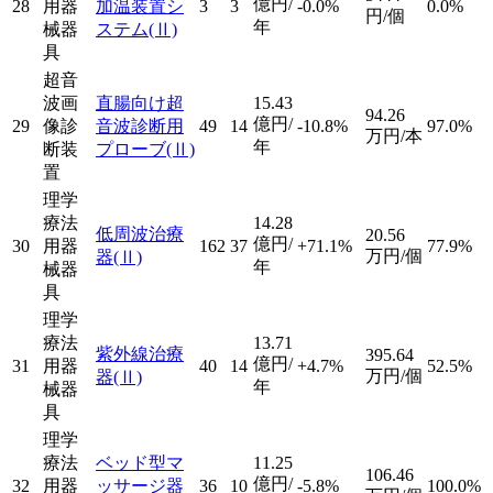
億円/
28
用器
加温装置シ
3
3
-0.0%
0.0%
円/個
年
械器
ステム
(Ⅱ)
具
超音
波画
直腸向け超
15.43
94.26
億円/
29
像診
音波診断用
49
14
-10.8%
97.0%
万円/本
年
断装
プローブ
(Ⅱ)
置
理学
療法
14.28
低周波治療
20.56
億円/
30
用器
162
37
+71.1%
77.9%
万円/個
器
(Ⅱ)
年
械器
具
理学
療法
13.71
紫外線治療
395.64
億円/
31
用器
40
14
+4.7%
52.5%
万円/個
器
(Ⅱ)
年
械器
具
理学
療法
ベッド型マ
11.25
106.46
億円/
32
用器
ッサージ器
36
10
-5.8%
100.0%