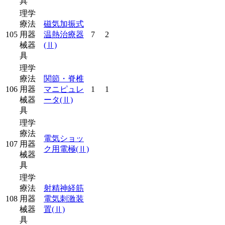
具
理学
療法
磁気加振式
105
用器
温熱治療器
7
2
械器
(Ⅱ)
具
理学
療法
関節・脊椎
106
用器
マニピュレ
1
1
械器
ータ
(Ⅱ)
具
理学
療法
電気ショッ
107
用器
ク用電極
(Ⅱ)
械器
具
理学
療法
射精神経筋
108
用器
電気刺激装
械器
置
(Ⅱ)
具