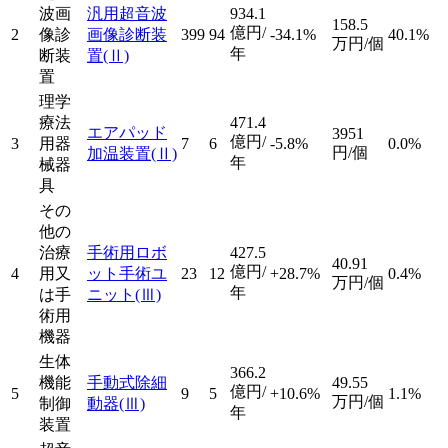
波画
汎用超音波
934.1
158.5
億円/
2
像診
画像診断装
399
94
-34.1%
40.1%
万円/個
年
断装
置
(Ⅱ)
置
理学
療法
471.4
エアパッド
3951
億円/
3
用器
7
6
-5.8%
0.0%
円/個
加温装置
(Ⅱ)
年
械器
具
その
他の
治療
手術用ロボ
427.5
40.91
億円/
4
用又
ット手術ユ
23
12
+28.7%
0.4%
万円/個
年
は手
ニット
(Ⅲ)
術用
機器
生体
366.2
機能
手動式除細
49.55
億円/
5
9
5
+10.6%
1.1%
万円/個
制御
動器
(Ⅲ)
年
装置