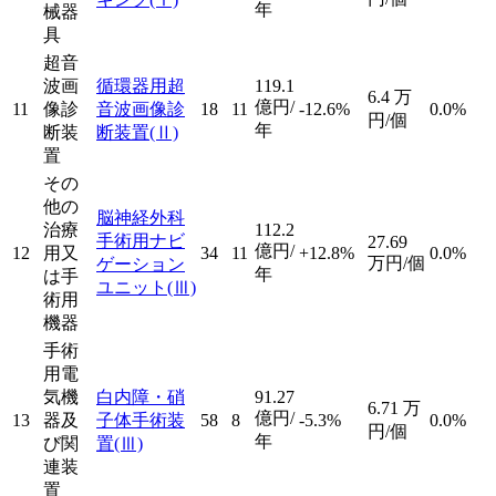
年
械器
具
超音
波画
循環器用超
119.1
6.4
万
億円/
11
像診
音波画像診
18
11
-12.6%
0.0%
円/個
年
断装
断装置
(Ⅱ)
置
その
他の
脳神経外科
治療
112.2
手術用ナビ
27.69
億円/
12
用又
34
11
+12.8%
0.0%
万円/個
ゲーション
年
は手
ユニット
(Ⅲ)
術用
機器
手術
用電
気機
白内障・硝
91.27
6.71
万
億円/
13
器及
子体手術装
58
8
-5.3%
0.0%
円/個
年
び関
置
(Ⅲ)
連装
置