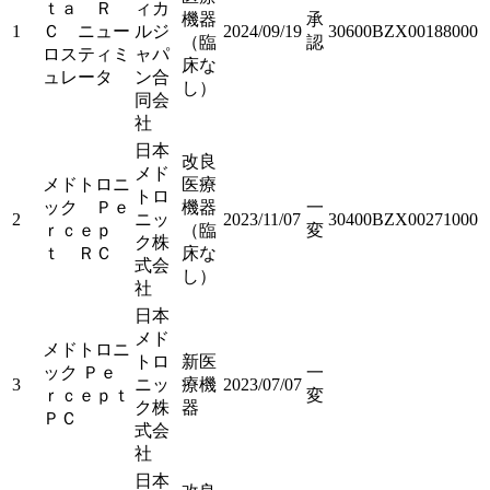
ｔａ Ｒ
ィカ
機器
承
1
Ｃ ニュー
ルジ
2024/09/19
30600BZX00188000
（臨
認
ロスティミ
ャパ
床な
ュレータ
ン合
し）
同会
社
日本
改良
メド
メドトロニ
医療
トロ
ック Ｐｅ
機器
一
2
ニッ
2023/11/07
30400BZX00271000
ｒｃｅｐ
（臨
変
ク株
ｔ ＲＣ
床な
式会
し）
社
日本
メド
メドトロニ
トロ
新医
ック Ｐｅ
一
3
ニッ
療機
2023/07/07
ｒｃｅｐｔ
変
ク株
器
ＰＣ
式会
社
日本