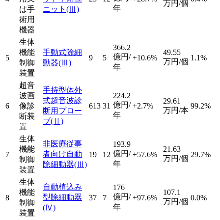
万円/個
年
は手
ニット
(Ⅲ)
術用
機器
生体
366.2
機能
手動式除細
49.55
億円/
5
9
5
+10.6%
1.1%
万円/個
制御
動器
(Ⅲ)
年
装置
超音
手持型体外
波画
224.2
式超音波診
29.61
億円/
6
像診
613
31
+2.7%
99.2%
万円/本
断用プロー
年
断装
ブ
(Ⅱ)
置
生体
非医療従事
193.9
機能
21.63
億円/
者向け自動
7
19
12
+57.6%
29.7%
万円/個
制御
年
除細動器
(Ⅲ)
装置
生体
自動植込み
176
機能
107.1
億円/
型除細動器
8
37
7
+97.6%
0.0%
万円/個
制御
年
(Ⅳ)
装置