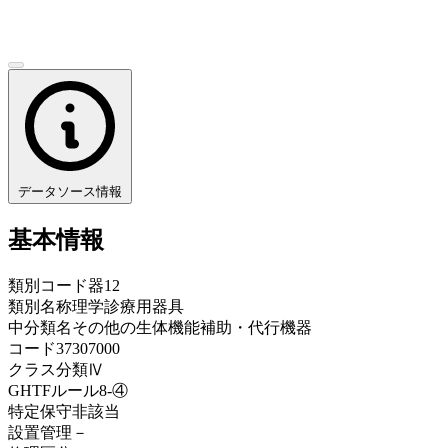
データソース情報
基本情報
類別コード
器12
類別名称
理学診療用器具
中分類名
その他の生体機能補助・代行機器
コード
37307000
クラス分類
Ⅳ
GHTFルール
8-④
特定保守
非該当
設置管理
－