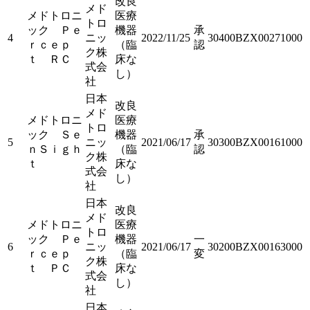
改良
メド
メドトロニ
医療
トロ
ック Ｐｅ
機器
承
4
ニッ
2022/11/25
30400BZX00271000
ｒｃｅｐ
（臨
認
ク株
ｔ ＲＣ
床な
式会
し）
社
日本
改良
メド
メドトロニ
医療
トロ
ック Ｓｅ
機器
承
5
ニッ
2021/06/17
30300BZX00161000
ｎＳｉｇｈ
（臨
認
ク株
ｔ
床な
式会
し）
社
日本
改良
メド
メドトロニ
医療
トロ
ック Ｐｅ
機器
一
6
ニッ
2021/06/17
30200BZX00163000
ｒｃｅｐ
（臨
変
ク株
ｔ ＰＣ
床な
式会
し）
社
日本