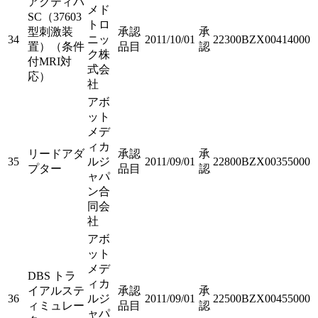
アクティバ
メド
SC（37603
トロ
型刺激装
承認
承
34
ニッ
2011/10/01
22300BZX00414000
置）（条件
品目
認
ク株
付MRI対
式会
応）
社
アボ
ット
メデ
ィカ
リードアダ
承認
承
35
ルジ
2011/09/01
22800BZX00355000
プター
品目
認
ャパ
ン合
同会
社
アボ
ット
メデ
DBS トラ
ィカ
イアルステ
承認
承
36
ルジ
2011/09/01
22500BZX00455000
ィミュレー
品目
認
ャパ