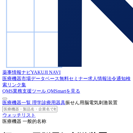
薬事情報ナビ
YAKUJI NAVI
医療機器市場データベース
無料セミナー
求人情報
法令通知検
索
リンク集
QMS業務支援ツール
QMSmartを見る
医療機器一覧
理学診療用器具
振せん用脳電気刺激装置
ウォッチリスト
医療機器 一般的名称