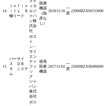
メデ
医療
Ｉｎｆｉｎ
ィカ
機器
一
14
ｉｔｙ ８
ルジ
2018/11/16
22900BZX00153000
（臨
変
極リード
ャパ
床な
ン株
し）
式会
社
ボス
ト
ン・
サイ
エン
バーサイ
ティ
後発
ス ＤＢ
一
15
フィ
医療
2017/11/02
22600BZX00496000
Ｓ システ
変
ッ
機器
ム
ク
ジャ
パン
株式
会社
ボス