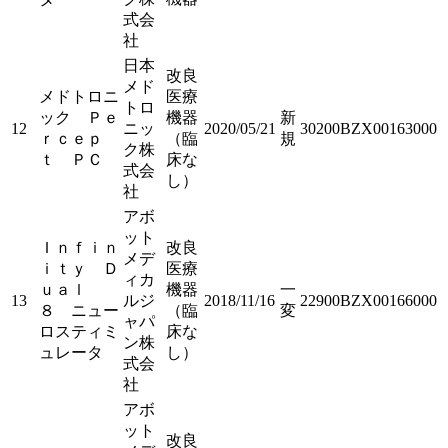
式会
社
日本
改良
メド
メドトロニ
医療
トロ
ック Ｐｅ
機器
新
12
ニッ
2020/05/21
30200BZX00163000
ｒｃｅｐ
（臨
規
ク株
ｔ ＰＣ
床な
式会
し）
社
アボ
ット
Ｉｎｆｉｎ
改良
メデ
ｉｔｙ Ｄ
医療
ィカ
ｕａｌ
機器
一
13
ルジ
2018/11/16
22900BZX00166000
８ ニュー
（臨
変
ャパ
ロスティミ
床な
ン株
ュレータ
し）
式会
社
アボ
ット
改良