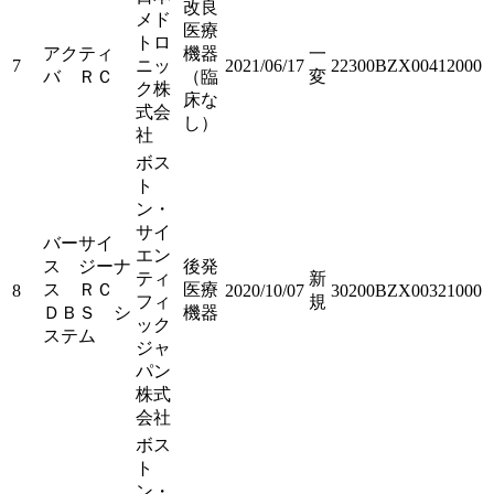
改良
メド
医療
トロ
アクティ
機器
一
7
ニッ
2021/06/17
22300BZX00412000
バ ＲＣ
（臨
変
ク株
床な
式会
し）
社
ボス
ト
ン・
サイ
バーサイ
エン
ス ジーナ
後発
ティ
新
ス ＲＣ
医療
8
2020/10/07
30200BZX00321000
フィ
規
ＤＢＳ シ
機器
ック
ステム
ジャ
パン
株式
会社
ボス
ト
ン・