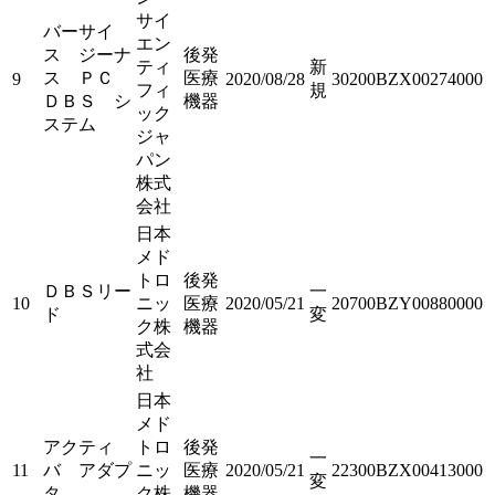
サイ
バーサイ
エン
ス ジーナ
後発
ティ
新
ス ＰＣ
医療
9
2020/08/28
30200BZX00274000
フィ
規
ＤＢＳ シ
機器
ック
ステム
ジャ
パン
株式
会社
日本
メド
トロ
後発
ＤＢＳリー
一
10
ニッ
医療
2020/05/21
20700BZY00880000
ド
変
ク株
機器
式会
社
日本
メド
アクティ
トロ
後発
一
11
バ アダプ
ニッ
医療
2020/05/21
22300BZX00413000
変
タ
ク株
機器