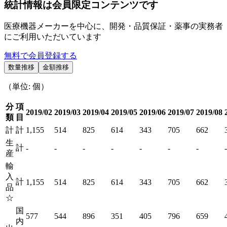
統計情報は会員限定コンテンツです
医療機器メーカーを中心に、開発・品質保証・薬事の実務者
にご利用いただいています
無料で会員登録する
数量推移
金額推移
（単位: 個）
分
項
2019/02
2019/03
2019/04
2019/05
2019/06
2019/07
2019/08
類
目
計
計
1,155
514
825
614
343
705
662
生
計
-
-
-
-
-
-
-
-
産
輸
入
計
1,155
514
825
614
343
705
662
品
☆
国
577
544
896
351
405
796
659
内