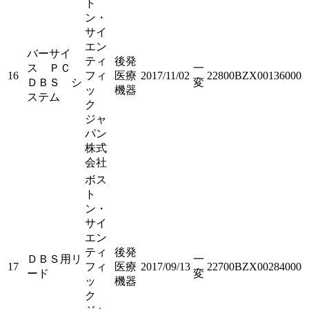
ト
ン・
サイ
エン
バーサイ
ティ
後発
ス ＰＣ
一
16
フィ
医療
2017/11/02
22800BZX00136000
ＤＢＳ シ
変
ッ
機器
ステム
ク
ジャ
パン
株式
会社
ボス
ト
ン・
サイ
エン
ティ
後発
ＤＢＳ用リ
一
17
フィ
医療
2017/09/13
22700BZX00284000
ード
変
ッ
機器
ク