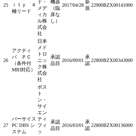
ド・
機器
新
ｉｔｙ ４
25
2017/04/28
22900BZX00141000
メデ
（臨
規
極リード
ィカ
床な
ル株
し）
式会
社
日本
メド
アクティ
トロ
バ ＰＣ
承認
承
26
ニッ
2016/09/01
22800BZX00343000
（条件付
品目
認
ク株
MRI対応）
式会
社
ボス
ト
ン・
サイ
エン
バーサイス
ティ
承認
承
27
PC DBS シ
フィ
2016/03/01
22800BZX00136000
品目
認
ステム
ッ