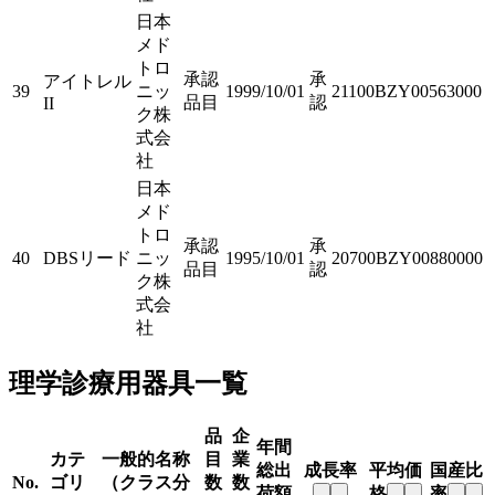
日本
メド
トロ
承認
承
アイトレル
39
ニッ
1999/10/01
21100BZY00563000
品目
認
II
ク株
式会
社
日本
メド
トロ
承認
承
40
DBSリード
ニッ
1995/10/01
20700BZY00880000
品目
認
ク株
式会
社
理学診療用器具一覧
品
企
年間
カテ
一般的名称
目
業
総出
成長率
平均価
国産比
No.
ゴリ
（クラス分
数
数
荷額
格
率