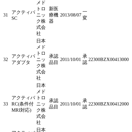
メド
トロ
新医
一
アクティバ
31
ニッ
療機
2013/08/07
変
SC
ク株
器
式会
社
日本
メド
トロ
アクティバ
承認
承
32
ニッ
2011/10/01
22300BZX00413000
アダプタ
品目
認
ク株
式会
社
日本
メド
アクティバ
トロ
承認
承
33
RC(条件付
ニッ
2011/10/01
22300BZX00412000
品目
認
MRI対応)
ク株
式会
社
日本