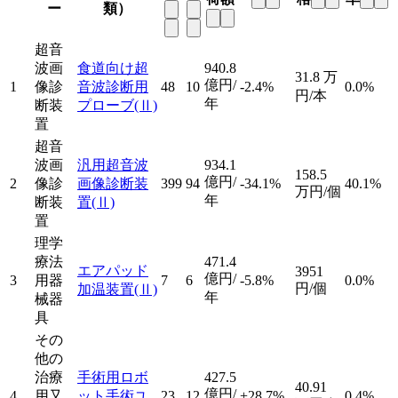
ー
類）
超音
波画
食道向け超
940.8
31.8
万
億円/
1
像診
音波診断用
48
10
-2.4%
0.0%
円/本
年
断装
プローブ
(Ⅱ)
置
超音
波画
汎用超音波
934.1
158.5
億円/
2
像診
画像診断装
399
94
-34.1%
40.1%
万円/個
年
断装
置
(Ⅱ)
置
理学
療法
471.4
エアパッド
3951
億円/
3
用器
7
6
-5.8%
0.0%
円/個
加温装置
(Ⅱ)
年
械器
具
その
他の
治療
手術用ロボ
427.5
40.91
億円/
4
用又
ット手術ユ
23
12
+28.7%
0.4%