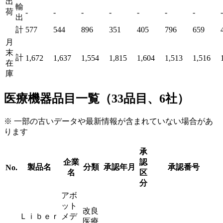
出
輸
荷
-
-
-
-
-
-
-
-
出
計
577
544
896
351
405
796
659
月
末
計
1,672
1,637
1,554
1,815
1,604
1,513
1,516
在
庫
医療機器品目一覧（33品目、6社）
※ 一部の古いデータや最新情報が含まれていない場合があ
ります
承
企業
認
製品名
分類
承認年月
承認番号
No.
名
区
分
アボ
ット
改良
Ｌｉｂｅｒ
メデ
医療