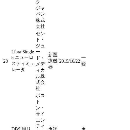
ク
ジャ
パン
株式
会社
セン
ト・
ジュ
Libra Single
ー
新医
8 ニューロ
ド・
一
療機
28
2015/10/22
スティミュ
メデ
変
器
レータ
ィカ
ル株
式会
社
ボス
ト
ン・
サイ
エン
ティ
DBS 用リ
承認
承