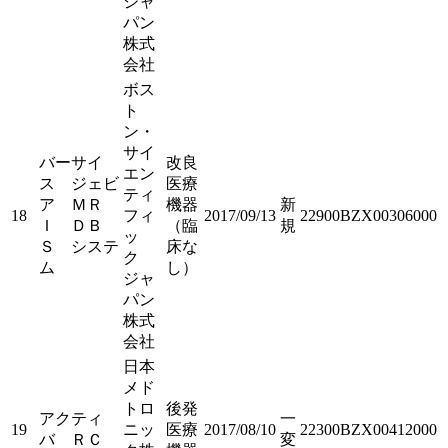
ジャ
パン
株式
会社
ボス
ト
ン・
サイ
バーサイ
改良
エン
ス ジェビ
医療
ティ
ア ＭＲ
機器
新
18
フィ
2017/09/13
22900BZX00306000
Ｉ ＤＢ
（臨
規
ッ
Ｓ システ
床な
ク
ム
し）
ジャ
パン
株式
会社
日本
メド
トロ
後発
アクティ
一
19
ニッ
医療
2017/08/10
22300BZX00412000
バ ＲＣ
変