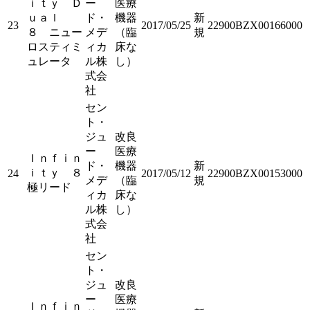
ｉｔｙ Ｄ
ー
医療
ｕａｌ
ド・
機器
新
23
2017/05/25
22900BZX00166000
８ ニュー
メデ
（臨
規
ロスティミ
ィカ
床な
ュレータ
ル株
し）
式会
社
セン
ト・
ジュ
改良
ー
医療
Ｉｎｆｉｎ
ド・
機器
新
ｉｔｙ ８
24
2017/05/12
22900BZX00153000
メデ
（臨
規
極リード
ィカ
床な
ル株
し）
式会
社
セン
ト・
ジュ
改良
ー
医療
Ｉｎｆｉｎ