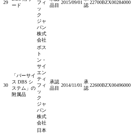
29
フィ
2015/09/01
22700BZX00284000
ード
品目
認
ッ
ク
ジャ
パン
株式
会社
ボス
ト
ン・
サイ
エン
「バーサイ
ティ
ス DBS シ
承認
承
30
フィ
2014/11/01
22600BZX00496000
ステム」の
品目
認
ッ
附属品
ク
ジャ
パン
株式
会社
日本