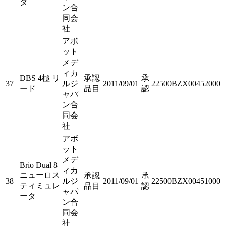
タ
ン合
同会
社
アボ
ット
メデ
ィカ
DBS 4極 リ
承認
承
37
ルジ
2011/09/01
22500BZX00452000
ード
品目
認
ャパ
ン合
同会
社
アボ
ット
メデ
Brio Dual 8
ィカ
ニューロス
承認
承
38
ルジ
2011/09/01
22500BZX00451000
ティミュレ
品目
認
ャパ
ータ
ン合
同会
社