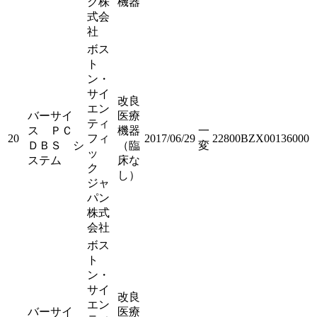
ク株
機器
式会
社
ボス
ト
ン・
サイ
改良
エン
バーサイ
医療
ティ
ス ＰＣ
機器
一
20
フィ
2017/06/29
22800BZX00136000
ＤＢＳ シ
（臨
変
ッ
ステム
床な
ク
し）
ジャ
パン
株式
会社
ボス
ト
ン・
サイ
改良
エン
バーサイ
医療