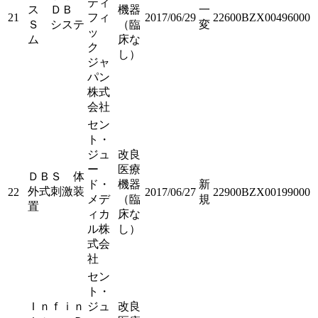
ティ
ス ＤＢ
機器
一
21
フィ
2017/06/29
22600BZX00496000
Ｓ システ
（臨
変
ッ
ム
床な
ク
し）
ジャ
パン
株式
会社
セン
ト・
ジュ
改良
ー
医療
ＤＢＳ 体
ド・
機器
新
外式刺激装
22
2017/06/27
22900BZX00199000
メデ
（臨
規
置
ィカ
床な
ル株
し）
式会
社
セン
ト・
Ｉｎｆｉｎ
ジュ
改良