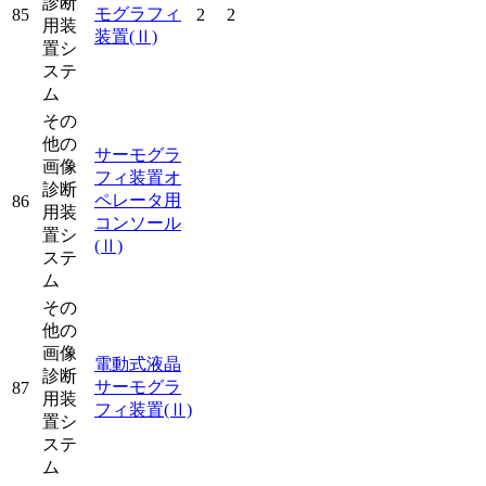
診断
モグラフィ
85
2
2
用装
装置
(Ⅱ)
置シ
ステ
ム
その
他の
サーモグラ
画像
フィ装置オ
診断
ペレータ用
86
用装
コンソール
置シ
(Ⅱ)
ステ
ム
その
他の
画像
電動式液晶
診断
サーモグラ
87
用装
フィ装置
(Ⅱ)
置シ
ステ
ム