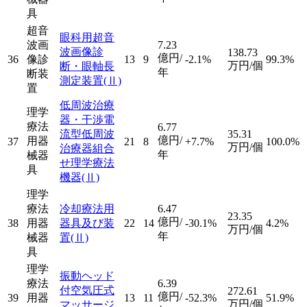
具
超音
眼科用超音
波画
7.23
波画像診
138.73
億円/
36
像診
13
9
-2.1%
99.3%
万円/個
断・眼軸長
年
断装
測定装置
(Ⅱ)
置
低周波治療
理学
器・干渉電
療法
6.77
流型低周波
35.31
億円/
用器
37
21
8
+7.7%
100.0%
万円/個
治療器組合
年
械器
せ理学療法
具
機器
(Ⅱ)
理学
療法
冷却療法用
6.47
23.35
億円/
38
用器
器具及び装
22
14
-30.1%
4.2%
万円/個
年
械器
置
(Ⅱ)
具
理学
振動ヘッド
療法
6.39
付空気圧式
272.61
億円/
39
用器
13
11
-52.3%
51.9%
万円/個
マッサージ