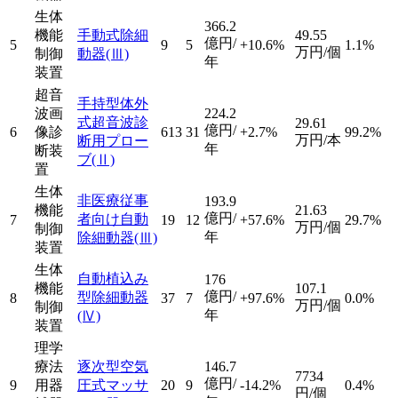
生体
366.2
機能
手動式除細
49.55
億円/
5
9
5
+10.6%
1.1%
万円/個
制御
動器
(Ⅲ)
年
装置
超音
手持型体外
波画
224.2
式超音波診
29.61
億円/
6
像診
613
31
+2.7%
99.2%
万円/本
断用プロー
年
断装
ブ
(Ⅱ)
置
生体
非医療従事
193.9
機能
21.63
億円/
者向け自動
7
19
12
+57.6%
29.7%
万円/個
制御
年
除細動器
(Ⅲ)
装置
生体
自動植込み
176
機能
107.1
億円/
型除細動器
8
37
7
+97.6%
0.0%
万円/個
制御
年
(Ⅳ)
装置
理学
療法
逐次型空気
146.7
7734
億円/
9
用器
圧式マッサ
20
9
-14.2%
0.4%
円/個