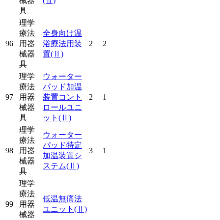
械器
(Ⅱ)
具
理学
療法
全身向け温
96
用器
浴療法用装
2
2
械器
置
(Ⅱ)
具
理学
ウォーター
療法
パッド加温
97
用器
装置コント
2
1
械器
ロールユニ
具
ット
(Ⅱ)
理学
ウォーター
療法
パッド特定
98
用器
3
1
加温装置シ
械器
ステム
(Ⅱ)
具
理学
療法
低温無痛法
99
用器
ユニット
(Ⅱ)
械器