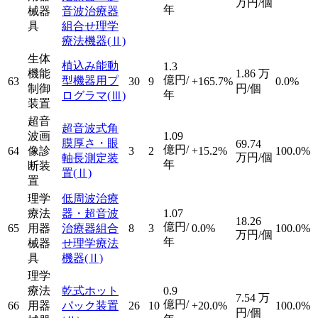
万円/個
年
械器
音波治療器
具
組合せ理学
療法機器
(Ⅱ)
生体
植込み能動
1.3
機能
1.86
万
億円/
型機器用プ
63
30
9
+165.7%
0.0%
制御
円/個
年
ログラマ
(Ⅲ)
装置
超音
超音波式角
波画
1.09
膜厚さ・眼
69.74
億円/
64
像診
3
2
+15.2%
100.0%
万円/個
軸長測定装
年
断装
置
(Ⅱ)
置
理学
低周波治療
療法
器・超音波
1.07
18.26
億円/
65
用器
治療器組合
8
3
0.0%
100.0%
万円/個
年
械器
せ理学療法
具
機器
(Ⅱ)
理学
療法
乾式ホット
0.9
7.54
万
億円/
66
用器
パック装置
26
10
+20.0%
100.0%
円/個