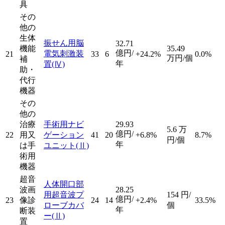
具
その
他の
生体
振せん用脳
32.71
機能
35.49
億円/
電気刺激装
21
33
6
+24.2%
0.0%
万円/個
補
年
置
(Ⅳ)
助・
代行
機器
その
他の
治療
手術用ナビ
29.93
5.6
万
億円/
22
用又
ゲーション
41
20
+6.8%
8.7%
円/個
年
は手
ユニット
(Ⅱ)
術用
機器
超音
人体開口部
波画
28.25
用超音波プ
154
円/
億円/
23
像診
24
14
+2.4%
33.5%
ローブカバ
個
年
断装
ー
(Ⅱ)
置