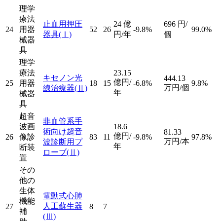
理学
療法
止血用押圧
24
億
696
円/
24
用器
52
26
-9.8%
99.0%
器具
(Ⅰ)
円/年
個
械器
具
理学
療法
23.15
キセノン光
444.13
億円/
25
用器
18
15
-6.8%
9.8%
万円/個
線治療器
(Ⅱ)
年
械器
具
超音
非血管系手
波画
18.6
術向け超音
81.33
億円/
26
像診
83
11
-9.8%
97.8%
万円/本
波診断用プ
年
断装
ローブ
(Ⅱ)
置
その
他の
生体
電動式心肺
機能
人工蘇生器
27
8
7
補
(Ⅲ)