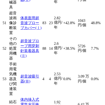
年
械器
具
超音
波画
体表面用超
2.82
1043
億円/
51
像診
音波プロー
83
23
+42.8%
48.8%
円/個
年
断装
ブカバー
(Ⅰ)
置
その
超音波プロ
他の
2.6
ーブ用穿刺
5726
億円/
52
処置
88
14
+38.5%
7.7%
円/個
針装着器具
年
用機
(Ⅱ)
器
手術
用電
気機
2.53
超音波吸引
3.09
万
億円/
53
器及
4
4
0.0%
0.0%
器
(Ⅲ)
円/個
年
び関
連装
置
体内挿入式
結石
1.92
電気水圧衝
6.42
万