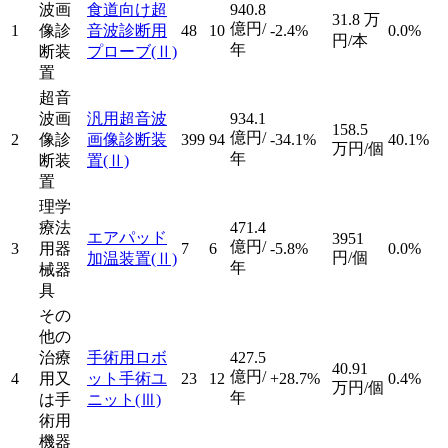
波画
食道向け超
940.8
31.8
万
億円/
1
像診
音波診断用
48
10
-2.4%
0.0%
円/本
年
断装
プローブ
(Ⅱ)
置
超音
波画
汎用超音波
934.1
158.5
億円/
2
像診
画像診断装
399
94
-34.1%
40.1%
万円/個
年
断装
置
(Ⅱ)
置
理学
療法
471.4
エアパッド
3951
億円/
3
用器
7
6
-5.8%
0.0%
円/個
加温装置
(Ⅱ)
年
械器
具
その
他の
治療
手術用ロボ
427.5
40.91
億円/
4
用又
ット手術ユ
23
12
+28.7%
0.4%
万円/個
年
は手
ニット
(Ⅲ)
術用
機器