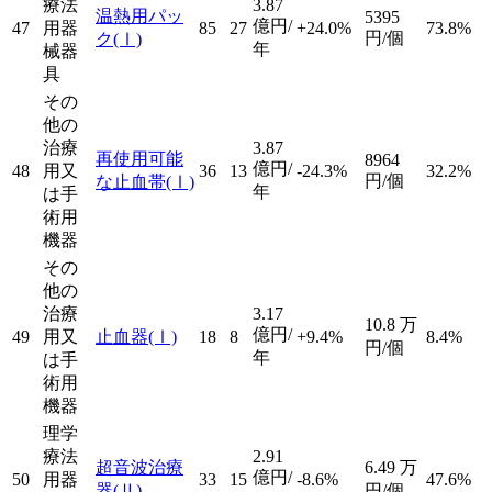
療法
3.87
温熱用パッ
5395
億円/
47
用器
85
27
+24.0%
73.8%
円/個
ク
(Ⅰ)
年
械器
具
その
他の
治療
3.87
再使用可能
8964
億円/
48
用又
36
13
-24.3%
32.2%
円/個
な止血帯
(Ⅰ)
年
は手
術用
機器
その
他の
治療
3.17
10.8
万
億円/
49
用又
止血器
(Ⅰ)
18
8
+9.4%
8.4%
円/個
年
は手
術用
機器
理学
療法
2.91
超音波治療
6.49
万
億円/
50
用器
33
15
-8.6%
47.6%
器
(Ⅱ)
円/個