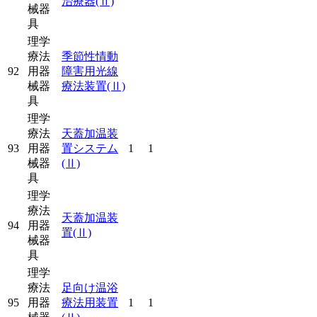
治療器
(Ⅱ)
械器
具
理学
療法
季節性情動
92
用器
障害用光線
械器
療法装置
(Ⅱ)
具
理学
療法
天蓋加温装
93
用器
置システム
1
1
械器
(Ⅱ)
具
理学
療法
天蓋加温装
94
用器
置
(Ⅱ)
械器
具
理学
療法
足向け温浴
95
用器
療法用装置
1
1