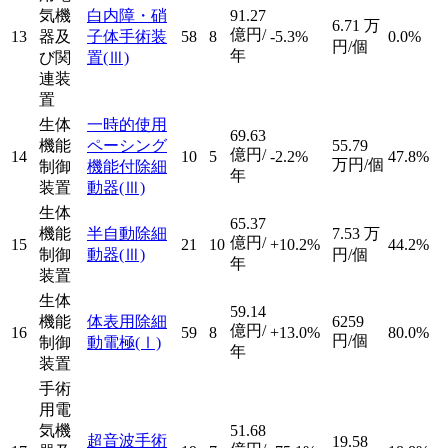
気機
白内障・硝
91.27
6.71
万
億円/
13
器及
子体手術装
58
8
-5.3%
0.0%
円/個
年
び関
置
(Ⅲ)
連装
置
生体
一時的使用
69.63
機能
ペーシング
55.79
億円/
14
10
5
-2.2%
47.8%
万円/個
制御
機能付除細
年
装置
動器
(Ⅲ)
生体
65.37
機能
半自動除細
7.53
万
億円/
15
21
10
+10.2%
44.2%
制御
動器
(Ⅲ)
円/個
年
装置
生体
59.14
機能
体表用除細
6259
億円/
16
59
8
+13.0%
80.0%
円/個
制御
動電極
(Ⅰ)
年
装置
手術
用電
気機
51.68
超音波手術
19.58