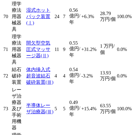
理学
療法
湿式ホット
0.56
28.79
億円/
70
用器
パック装置
24
7
+6.3%
100.0%
万円/個
年
械器
(Ⅰ)
具
理学
療法
間欠型空気
0.55
1
万円/
億円/
71
用器
圧式マッサ
11
9
+31.2%
0.0%
個
年
械器
ージ器
(Ⅱ)
具
結石
体内挿入式
0.54
13.93
億円/
72
破砕
超音波結石
4
4
-3.2%
0.0%
万円/個
年
装置
破砕装置
(Ⅲ)
レー
ザ治
療器
0.49
半導体レー
63.55
億円/
73
及び
5
5
+15.4%
100.0%
万円/個
ザ治療器
(Ⅲ)
年
手術
用機
器