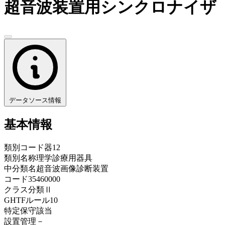
超音波装置用シンクロナイザ
データソース情報
基本情報
類別コード
器12
類別名称
理学診療用器具
中分類名
超音波画像診断装置
コード
35460000
クラス分類
Ⅱ
GHTFルール
10
特定保守
該当
設置管理
－