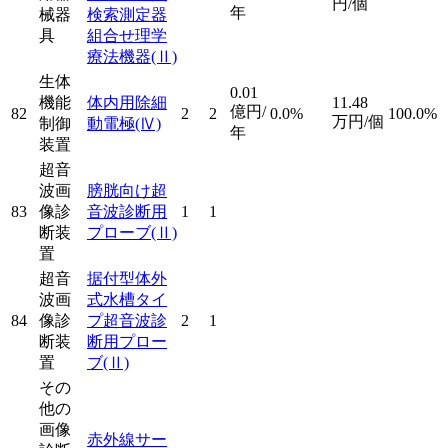
円/個
年
械器
検索測定器
具
組合せ理学
療法機器
(Ⅱ)
生体
0.01
機能
体内用除細
11.48
億円/
82
2
2
0.0%
100.0%
万円/個
制御
動電極
(Ⅳ)
年
装置
超音
波画
膀胱向け超
83
像診
音波診断用
1
1
断装
プローブ
(Ⅱ)
置
超音
据付型体外
波画
式水槽タイ
84
像診
プ超音波診
2
1
断装
断用プロー
置
ブ
(Ⅱ)
その
他の
画像
赤外線サー