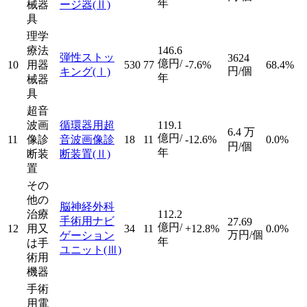
年
械器
ージ器
(Ⅱ)
具
理学
療法
146.6
弾性ストッ
3624
億円/
10
用器
530
77
-7.6%
68.4%
円/個
キング
(Ⅰ)
年
械器
具
超音
波画
循環器用超
119.1
6.4
万
億円/
11
像診
音波画像診
18
11
-12.6%
0.0%
円/個
年
断装
断装置
(Ⅱ)
置
その
他の
脳神経外科
治療
112.2
手術用ナビ
27.69
億円/
12
用又
34
11
+12.8%
0.0%
万円/個
ゲーション
年
は手
ユニット
(Ⅲ)
術用
機器
手術
用電