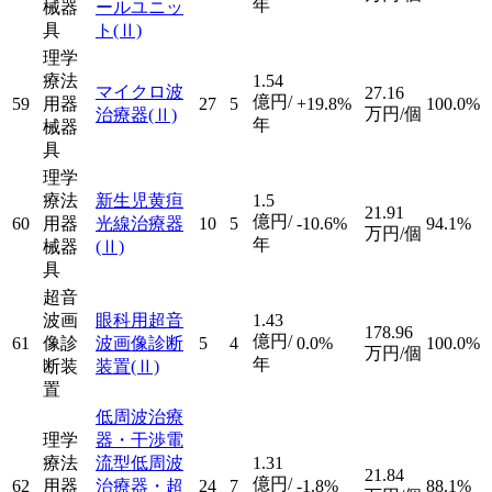
年
械器
ールユニッ
具
ト
(Ⅱ)
理学
療法
1.54
マイクロ波
27.16
億円/
59
用器
27
5
+19.8%
100.0%
万円/個
治療器
(Ⅱ)
年
械器
具
理学
療法
新生児黄疸
1.5
21.91
億円/
60
用器
光線治療器
10
5
-10.6%
94.1%
万円/個
年
械器
(Ⅱ)
具
超音
波画
眼科用超音
1.43
178.96
億円/
61
像診
波画像診断
5
4
0.0%
100.0%
万円/個
年
断装
装置
(Ⅱ)
置
低周波治療
理学
器・干渉電
療法
流型低周波
1.31
21.84
億円/
62
用器
治療器・超
24
7
-1.8%
88.1%