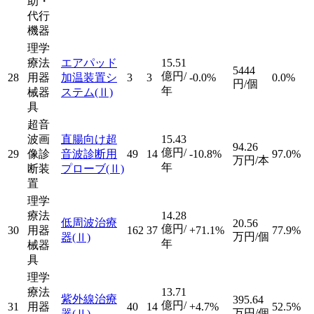
助・
代行
機器
理学
療法
エアパッド
15.51
5444
億円/
28
用器
加温装置シ
3
3
-0.0%
0.0%
円/個
年
械器
ステム
(Ⅱ)
具
超音
波画
直腸向け超
15.43
94.26
億円/
29
像診
音波診断用
49
14
-10.8%
97.0%
万円/本
年
断装
プローブ
(Ⅱ)
置
理学
療法
14.28
低周波治療
20.56
億円/
30
用器
162
37
+71.1%
77.9%
万円/個
器
(Ⅱ)
年
械器
具
理学
療法
13.71
紫外線治療
395.64
億円/
31
用器
40
14
+4.7%
52.5%
万円/個
器
(Ⅱ)