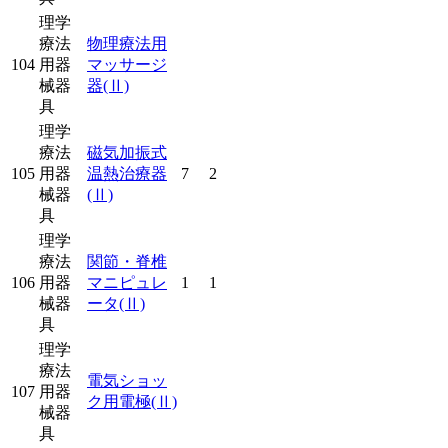
理学
療法
物理療法用
104
用器
マッサージ
械器
器
(Ⅱ)
具
理学
療法
磁気加振式
105
用器
温熱治療器
7
2
械器
(Ⅱ)
具
理学
療法
関節・脊椎
106
用器
マニピュレ
1
1
械器
ータ
(Ⅱ)
具
理学
療法
電気ショッ
107
用器
ク用電極
(Ⅱ)
械器
具