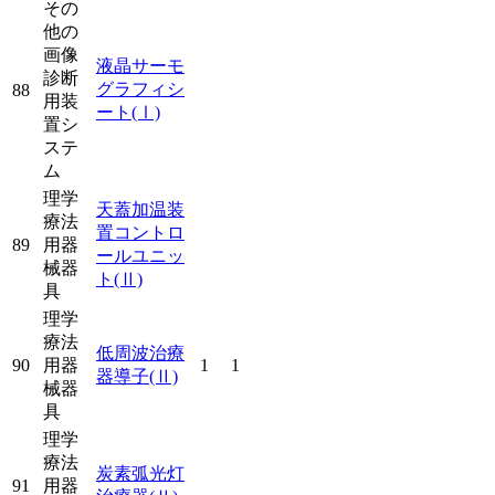
その
他の
画像
液晶サーモ
診断
グラフィシ
88
用装
ート
(Ⅰ)
置シ
ステ
ム
理学
天蓋加温装
療法
置コントロ
89
用器
ールユニッ
械器
ト
(Ⅱ)
具
理学
療法
低周波治療
90
用器
1
1
器導子
(Ⅱ)
械器
具
理学
療法
炭素弧光灯
91
用器