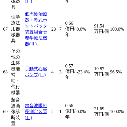
年
械器
(Ⅱ)
具
低周波治療
理学
器・乾式ホ
療法
0.66
ットパック
91.54
億円/
用器
67
23
7
0.0%
100.0%
万円/個
装置組合せ
年
械器
理学療法機
具
器
(Ⅱ)
その
他の
生体
0.57
機能
手動式心臓
10.87
億円/
68
4
3
-23.4%
96.5%
万円/個
補
ポンプ
(Ⅲ)
年
助・
代行
機器
超音
波画
超音波眼軸
0.56
21.69
億円/
69
像診
長測定装置
2
1
0.0%
100.0%
万円/個
年
断装
(Ⅱ)
置