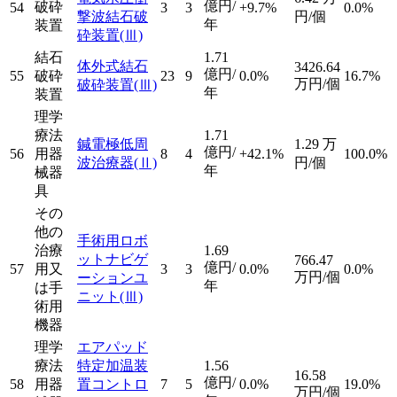
億円/
破砕
54
3
3
+9.7%
0.0%
撃波結石破
円/個
年
装置
砕装置
(Ⅲ)
結石
1.71
体外式結石
3426.64
億円/
55
破砕
23
9
0.0%
16.7%
万円/個
破砕装置
(Ⅲ)
年
装置
理学
療法
1.71
鍼電極低周
1.29
万
億円/
56
用器
8
4
+42.1%
100.0%
波治療器
(Ⅱ)
円/個
年
械器
具
その
他の
手術用ロボ
治療
1.69
ットナビゲ
766.47
億円/
57
用又
3
3
0.0%
0.0%
万円/個
ーションユ
年
は手
ニット
(Ⅲ)
術用
機器
理学
エアパッド
療法
特定加温装
1.56
16.58
億円/
58
用器
置コントロ
7
5
0.0%
19.0%
万円/個