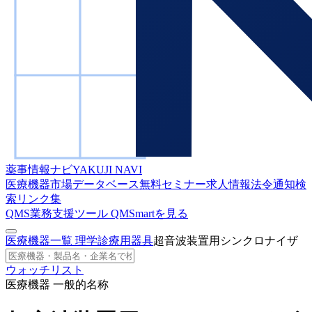
薬事情報ナビ
YAKUJI NAVI
医療機器市場データベース
無料セミナー
求人情報
法令通知検
索
リンク集
QMS業務支援ツール
QMSmartを見る
医療機器一覧
理学診療用器具
超音波装置用シンクロナイザ
ウォッチリスト
医療機器 一般的名称