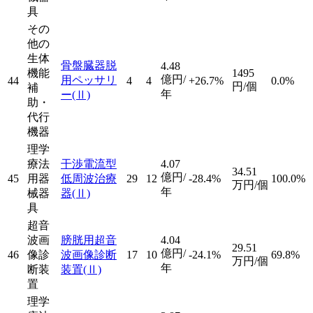
具
その
他の
生体
骨盤臓器脱
4.48
機能
1495
億円/
用ペッサリ
44
4
4
+26.7%
0.0%
円/個
補
年
ー
(Ⅱ)
助・
代行
機器
理学
療法
干渉電流型
4.07
34.51
億円/
45
用器
低周波治療
29
12
-28.4%
100.0%
万円/個
年
械器
器
(Ⅱ)
具
超音
波画
膀胱用超音
4.04
29.51
億円/
46
像診
波画像診断
17
10
-24.1%
69.8%
万円/個
年
断装
装置
(Ⅱ)
置
理学