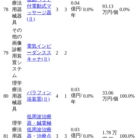
療法
0.04
付電動式マ
93.13
億円/
78
用器
3
3
0.0%
0.0%
万円/個
ッサージ器
年
械器
(Ⅱ)
具
その
他の
画像
電気インピ
診断
ーダンスス
79
2
2
用装
キャナ
(Ⅱ)
置シ
ステ
ム
理学
療法
0.03
パラフィン
33.06
億円/
80
用器
4
1
0.0%
100.0%
万円/個
浴装置
(Ⅱ)
年
械器
具
低周波治療
理学
器・鍼電極
療法
低周波治療
0.03
1.78
万
億円/
81
用器
器・治療点
3
3
0.0%
100.0%