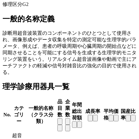
修理区分
G2
一般的名称定義
診断用超音波装置のコンポーネントのひとつとして使用さ
れ、画像形成やデータ収集を特定の測定可能な生理学的パラ
メータ、例えば、患者の呼吸周期や心臓周期の開始点などに
同期させることを可能にする信号を生成する生理学的モニタ
リング装置をいう。リアルタイム超音波画像や動画で主にア
ーチファクトの軽減や信号対雑音比の強化の目的で使用され
る。
理学診療用器具一覧
品
企
年間
カテ
一般的名称
目
業
総出
成長率
平均価
国産比
No.
ゴリ
（クラス分
数
数
荷額
格
率
ー
類）
超音