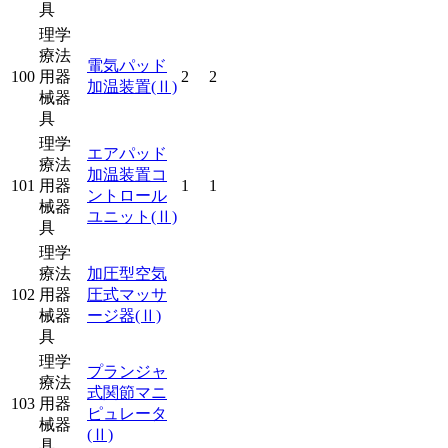
具
理学
療法
電気パッド
100
用器
2
2
加温装置
(Ⅱ)
械器
具
理学
エアパッド
療法
加温装置コ
101
用器
1
1
ントロール
械器
ユニット
(Ⅱ)
具
理学
療法
加圧型空気
102
用器
圧式マッサ
械器
ージ器
(Ⅱ)
具
理学
プランジャ
療法
式関節マニ
103
用器
ピュレータ
械器
(Ⅱ)
具