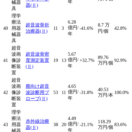
年
械器
器
(Ⅱ)
具
理学
療法
6.28
超音波骨折
8.7
万
億円/
40
用器
11
3
-41.6%
42.8%
治療器
(Ⅱ)
円/個
年
械器
具
超音
波画
超音波骨密
5.67
89.76
億円/
41
像診
度測定装置
19
13
+32.7%
92.9%
万円/個
年
断装
(Ⅱ)
置
超音
波画
膣向け超音
4.65
40.53
億円/
42
像診
波診断用プ
53
11
-31.8%
100.0%
万円/本
年
断装
ローブ
(Ⅱ)
置
理学
療法
4.49
赤外線治療
118.29
億円/
43
用器
38
20
-21.1%
83.6%
万円/個
器
(Ⅱ)
年
械器