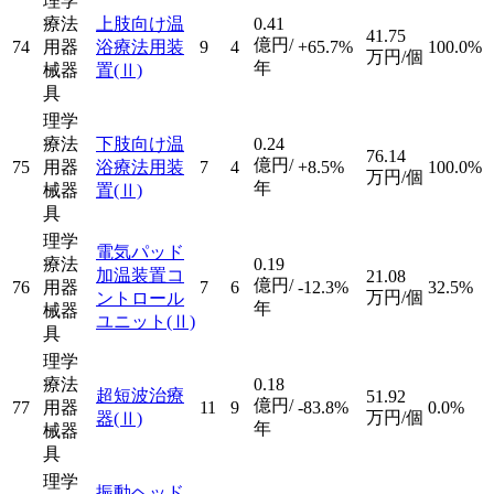
理学
療法
上肢向け温
0.41
41.75
億円/
74
用器
浴療法用装
9
4
+65.7%
100.0%
万円/個
年
械器
置
(Ⅱ)
具
理学
療法
下肢向け温
0.24
76.14
億円/
75
用器
浴療法用装
7
4
+8.5%
100.0%
万円/個
年
械器
置
(Ⅱ)
具
理学
電気パッド
療法
0.19
加温装置コ
21.08
億円/
76
用器
7
6
-12.3%
32.5%
万円/個
ントロール
年
械器
ユニット
(Ⅱ)
具
理学
療法
0.18
超短波治療
51.92
億円/
77
用器
11
9
-83.8%
0.0%
万円/個
器
(Ⅱ)
年
械器
具
理学
振動ヘッド