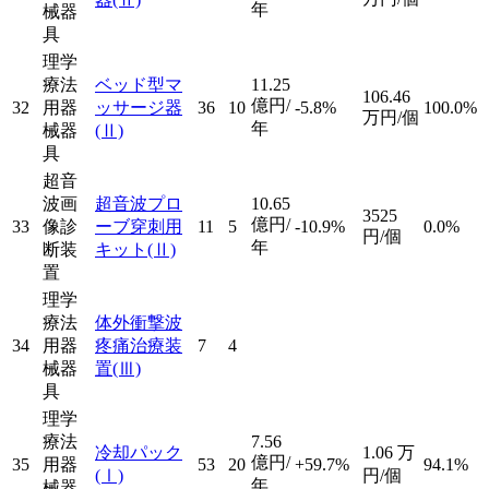
年
械器
具
理学
療法
ベッド型マ
11.25
106.46
億円/
32
用器
ッサージ器
36
10
-5.8%
100.0%
万円/個
年
械器
(Ⅱ)
具
超音
波画
超音波プロ
10.65
3525
億円/
33
像診
ーブ穿刺用
11
5
-10.9%
0.0%
円/個
年
断装
キット
(Ⅱ)
置
理学
療法
体外衝撃波
34
用器
疼痛治療装
7
4
械器
置
(Ⅲ)
具
理学
療法
7.56
冷却パック
1.06
万
億円/
35
用器
53
20
+59.7%
94.1%
(Ⅰ)
円/個
年
械器