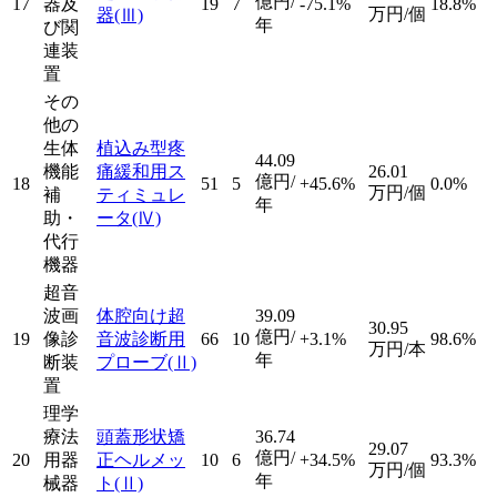
億円/
17
器及
19
7
-75.1%
18.8%
万円/個
器
(Ⅲ)
年
び関
連装
置
その
他の
生体
植込み型疼
44.09
機能
痛緩和用ス
26.01
億円/
18
51
5
+45.6%
0.0%
万円/個
補
ティミュレ
年
助・
ータ
(Ⅳ)
代行
機器
超音
波画
体腔向け超
39.09
30.95
億円/
19
像診
音波診断用
66
10
+3.1%
98.6%
万円/本
年
断装
プローブ
(Ⅱ)
置
理学
療法
頭蓋形状矯
36.74
29.07
億円/
20
用器
正ヘルメッ
10
6
+34.5%
93.3%
万円/個
年
械器
ト
(Ⅱ)