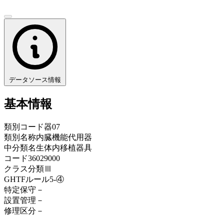
データソース情報
基本情報
類別コード
器07
類別名称
内臓機能代用器
中分類名
生体内移植器具
コード
36029000
クラス分類
Ⅲ
GHTFルール
5-④
特定保守
－
設置管理
－
修理区分
－