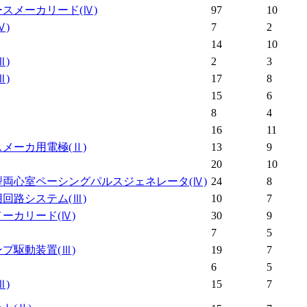
ースメーカリード
(Ⅳ)
97
10
Ⅳ)
7
2
14
10
Ⅲ)
2
3
Ⅲ)
17
8
15
6
8
4
16
11
スメーカ用電極
(Ⅱ)
13
9
20
10
型両心室ペーシングパルスジェネレータ
(Ⅳ)
24
8
用回路システム
(Ⅲ)
10
7
メーカリード
(Ⅳ)
30
9
7
5
ンプ駆動装置
(Ⅲ)
19
7
6
5
Ⅲ)
15
7