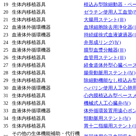
19
生体内移植器具
植込み型除細動器・ペ
20
生体内移植器具
ゼラチン使用人工血管
(
21
生体内移植器具
大腸用ステント
(Ⅲ)
22
血液体外循環機器
血球細胞除去用浄化器
(
23
血液体外循環機器
持続緩徐式血液濾過器
(
24
生体内移植器具
弁形成リング
(Ⅳ)
25
血液体外循環機器
膜型血漿分離器
(Ⅲ)
26
生体内移植器具
血管用ステント
(Ⅲ)
27
生体内移植器具
経食道体外型心臓ペー
28
生体内移植器具
腸骨動脈用ステント
(Ⅳ)
29
生体内移植器具
除細動機能なし植込み
30
血液体外循環機器
ヘパリン使用人工心肺
31
生体内移植器具
心内膜植込み型ペース
32
生体内移植器具
機械式人工心臓弁
(Ⅳ)
33
血液体外循環機器
体外循環装置用遠心ポ
34
生体内移植器具
頸動脈用ステント
(Ⅳ)
35
生体内移植器具
胃十二指腸用ステント
(
その他の生体機能補助・代行機