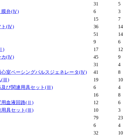
31
5
う膜弁
(Ⅳ)
6
3
15
7
フト
(Ⅳ)
36
14
51
14
9
6
Ⅱ)
17
12
ーカ
(Ⅳ)
45
9
31
4
両心室ペーシングパルスジェネレータ
(Ⅳ)
41
8
ム
(Ⅲ)
19
10
路及び関連用具セット
(Ⅲ)
6
4
16
8
置用血液回路
(Ⅱ)
12
6
連用具セット
(Ⅲ)
10
3
79
23
6
4
32
10