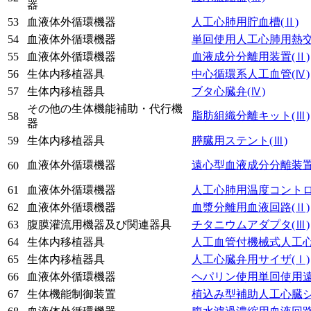
器
53
血液体外循環機器
人工心肺用貯血槽
(Ⅱ)
54
血液体外循環機器
単回使用人工心肺用熱
55
血液体外循環機器
血液成分分離用装置
(Ⅱ)
56
生体内移植器具
中心循環系人工血管
(Ⅳ)
57
生体内移植器具
ブタ心臓弁
(Ⅳ)
その他の生体機能補助・代行機
脂肪組織分離キット
(Ⅲ)
58
器
59
生体内移植器具
膵臓用ステント
(Ⅲ)
血液体外循環機器
遠心型血液成分分離装
60
61
血液体外循環機器
人工心肺用温度コント
62
血液体外循環機器
血漿分離用血液回路
(Ⅱ)
63
腹膜灌流用機器及び関連器具
チタニウムアダプタ
(Ⅲ)
64
生体内移植器具
人工血管付機械式人工
65
生体内移植器具
人工心臓弁用サイザ
(Ⅰ)
66
血液体外循環機器
ヘパリン使用単回使用
67
生体機能制御装置
植込み型補助人工心臓