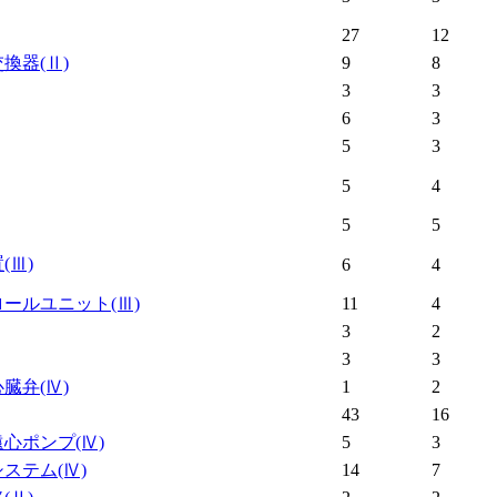
27
12
交換器
(Ⅱ)
9
8
3
3
6
3
5
3
5
4
5
5
置
(Ⅲ)
6
4
ロールユニット
(Ⅲ)
11
4
3
2
3
3
心臓弁
(Ⅳ)
1
2
43
16
遠心ポンプ
(Ⅳ)
5
3
システム
(Ⅳ)
14
7