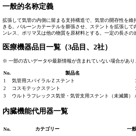
一般的名称定義
拡張して気管の内側に留まる支持構造で、気管の開存性を維
きる。バルーンカテーテルを膨張させ、ステントを拡張して
ンレス、ポリマ又は他の物質を原材料とする。一定の長さの
医療機器品目一覧（3品目、2社）
※ 一部の古いデータや最新情報が含まれていない場合があり
No.
製品名
1
気管用スパイラルＺステント
2
コスモテックステント
3
ウルトラフレックス気管・気管支用ステント（未滅菌）
内臓機能代用器一覧
カテゴリー
一
No.