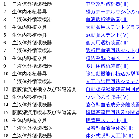
1
血液体外循環機器
中空糸型透析器
(Ⅲ)
2
生体内移植器具
経カテーテルウシ心の
3
血液体外循環機器
血液透析濾過器
(Ⅲ)
4
生体内移植器具
大動脈用ステントグラ
5
生体内移植器具
冠動脈ステント
(Ⅳ)
6
血液体外循環機器
個人用透析装置
(Ⅲ)
7
血液体外循環機器
透析用血液回路セット
(
8
生体内移植器具
植込み型心臓ペースメ
9
血液体外循環機器
多用途透析装置
(Ⅲ)
10
生体内移植器具
除細動機能付植込み型
11
血液体外循環機器
人工心肺用回路システ
12
腹膜灌流用機器及び関連器具
自動腹膜灌流装置用回
13
生体内移植器具
ウシ心のう膜弁
(Ⅳ)
14
血液体外循環機器
遠心型血液成分分離装
15
腹膜灌流用機器及び関連器具
腹膜灌流用回路及び関
16
生体内移植器具
胆管用ステント
(Ⅲ)
17
血液体外循環機器
吸着型血液浄化器
(Ⅲ)
18
血液体外循環機器
体外式膜型人工肺
(Ⅲ)