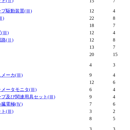
ット
(Ⅱ)
15
7
ンプ駆動装置
(Ⅲ)
12
4
Ⅲ)
22
8
18
7
置
(Ⅲ)
12
4
回路
(Ⅱ)
12
8
13
7
20
15
4
3
スメーカ
(Ⅲ)
9
4
12
6
ラメータモニタ
(Ⅲ)
6
4
ーブ及び関連用具セット
(Ⅲ)
9
4
心臓電極
(Ⅳ)
7
6
ット
(Ⅲ)
3
2
8
5
3
3