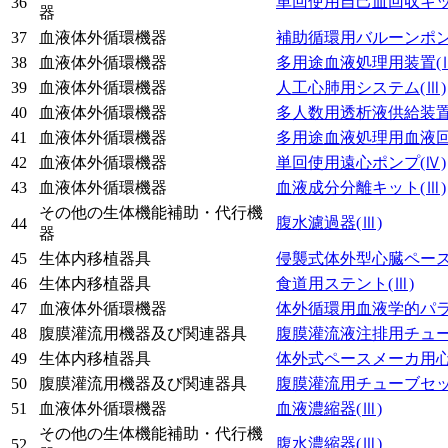
単回使用自己血回収キ
36
器
37
血液体外循環機器
補助循環用バルーンポ
38
血液体外循環機器
多用途血液処理用装置
(
39
血液体外循環機器
人工心肺用システム
(Ⅲ)
40
血液体外循環機器
多人数用透析液供給装
41
血液体外循環機器
多用途血液処理用血液
42
血液体外循環機器
単回使用遠心ポンプ
(Ⅳ)
43
血液体外循環機器
血液成分分離キット
(Ⅲ)
その他の生体機能補助・代行機
腹水濾過器
(Ⅲ)
44
器
45
生体内移植器具
侵襲式体外型心臓ペー
46
生体内移植器具
食道用ステント
(Ⅲ)
47
血液体外循環機器
体外循環用血液学的パ
48
腹膜灌流用機器及び関連器具
腹膜灌流液注排用チュ
49
生体内移植器具
体外式ペースメーカ用
50
腹膜灌流用機器及び関連器具
腹膜灌流用チューブセ
51
血液体外循環機器
血液濃縮器
(Ⅲ)
その他の生体機能補助・代行機
腹水濃縮器
(Ⅲ)
52