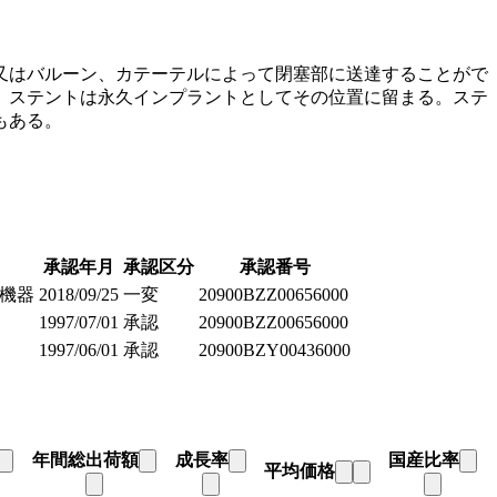
又はバルーン、カテーテルによって閉塞部に送達することがで
、ステントは永久インプラントとしてその位置に留まる。ステ
もある。
承認年月
承認区分
承認番号
機器
2018/09/25
一変
20900BZZ00656000
1997/07/01
承認
20900BZZ00656000
1997/06/01
承認
20900BZY00436000
年間総出荷額
成長率
国産比率
平均価格