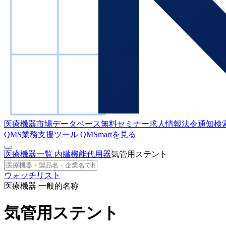
医療機器市場データベース
無料セミナー
求人情報
法令通知検
QMS業務支援ツール
QMSmartを見る
医療機器一覧
内臓機能代用器
気管用ステント
ウォッチリスト
医療機器 一般的名称
気管用ステント