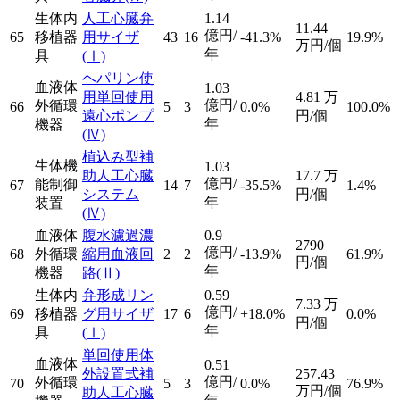
生体内
人工心臓弁
1.14
11.44
億円/
65
移植器
用サイザ
43
16
-41.3%
19.9%
万円/個
年
具
(Ⅰ)
ヘパリン使
血液体
1.03
用単回使用
4.81
万
億円/
外循環
66
5
3
0.0%
100.0%
遠心ポンプ
円/個
年
機器
(Ⅳ)
植込み型補
生体機
1.03
助人工心臓
17.7
万
億円/
能制御
67
14
7
-35.5%
1.4%
システム
円/個
年
装置
(Ⅳ)
血液体
腹水濾過濃
0.9
2790
億円/
68
外循環
縮用血液回
2
2
-13.9%
61.9%
円/個
年
機器
路
(Ⅱ)
生体内
弁形成リン
0.59
7.33
万
億円/
69
移植器
グ用サイザ
17
6
+18.0%
0.0%
円/個
年
具
(Ⅰ)
単回使用体
血液体
0.51
外設置式補
257.43
億円/
外循環
70
5
3
0.0%
76.9%
万円/個
助人工心臓