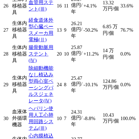
血管用ステ
13.32
億円/
26
移植器
16
11
+4.1%
33.6%
万円/個
ント
(Ⅲ)
年
具
経食道体外
生体内
26.21
型心臓ペー
6.85
万
億円/
移植器
27
13
9
-50.2%
76.7%
スメーカ用
円/個
年
具
電極
(Ⅱ)
生体内
腸骨動脈用
25.87
14
万
億円/
28
移植器
ステント
20
10
+11.2%
0.0%
円/個
年
具
(Ⅳ)
除細動機能
なし植込み
生体内
25.47
型両心室ペ
124.86
億円/
移植器
29
24
8
-10.1%
0.0%
万円/個
ーシングパ
年
具
ルスジェネ
レータ
(Ⅳ)
ヘパリン使
血液体
24.31
用人工心肺
10.43
億円/
外循環
30
10
7
-8.8%
100.0%
万円/個
用回路シス
年
機器
テム
(Ⅲ)
心内膜植込
生体内