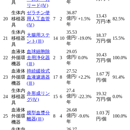
年
具
リード
(Ⅳ)
生体内
ゼラチン使
36.87
13.43
億円/
20
移植器
用人工血管
7
2
+1.5%
82.5%
万円/本
年
具
(Ⅳ)
生体内
35.53
大腸用ステ
18.37
億円/
21
移植器
14
10
-19.0%
15.5%
万円/個
ント
(Ⅲ)
年
具
血液体
血球細胞除
29.05
10.43
億円/
22
外循環
去用浄化器
2
3
0.0%
100.0%
万円/個
年
機器
(Ⅲ)
血液体
持続緩徐式
27.52
1.67
万
億円/
23
外循環
血液濾過器
17
8
+2.2%
91.4%
円/個
年
機器
(Ⅲ)
生体内
27.4
弁形成リン
19.32
億円/
24
移植器
15
6
-22.3%
0.0%
万円/個
グ
(Ⅳ)
年
具
血液体
26.68
膜型血漿分
1.03
万
億円/
25
外循環
8
4
-9.6%
100.0%
離器
(Ⅲ)
円/個
年
機器
生体内
26.27