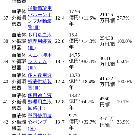
行機器
補助循環用
血液体
17.56
バルーンポ
210.25
億円/
外循環
37
12
4
+11.6%
37.7%
万円/個
ンプ駆動装
年
機器
置
(Ⅲ)
血液体
多用途血液
15.4
254.38
億円/
38
外循環
処理用装置
22
8
+14.3%
100.0%
万円/個
年
機器
(Ⅲ)
血液体
人工心肺用
14.75
30.31
億円/
39
外循環
システム
18
7
+83.3%
65.6%
万円/個
年
機器
(Ⅲ)
血液体
多人数用透
13.73
415.22
億円/
40
外循環
析液供給装
12
4
-18.4%
100.0%
万円/個
年
機器
置
(Ⅲ)
血液体
多用途血液
13.42
4550
億円/
41
外循環
処理用血液
12
8
+4.2%
19.1%
円/個
年
機器
回路
(Ⅱ)
血液体
単回使用遠
9.75
3.61
万
億円/
42
外循環
心ポンプ
13
7
+32.7%
33.9%
円/個
年
機器
(Ⅳ)