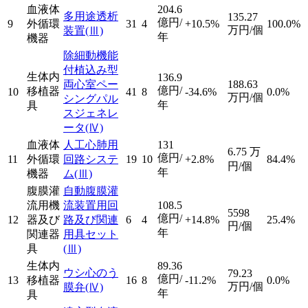
血液体
204.6
多用途透析
135.27
億円/
9
外循環
31
4
+10.5%
100.0%
万円/個
装置
(Ⅲ)
年
機器
除細動機能
付植込み型
生体内
136.9
両心室ペー
188.63
億円/
移植器
10
41
8
-34.6%
0.0%
万円/個
シングパル
年
具
スジェネレ
ータ
(Ⅳ)
血液体
人工心肺用
131
6.75
万
億円/
11
外循環
回路システ
19
10
+2.8%
84.4%
円/個
年
機器
ム
(Ⅲ)
腹膜灌
自動腹膜灌
流用機
流装置用回
108.5
5598
億円/
12
器及び
路及び関連
6
4
+14.8%
25.4%
円/個
年
関連器
用具セット
具
(Ⅲ)
生体内
89.36
ウシ心のう
79.23
億円/
13
移植器
16
8
-11.2%
0.0%
万円/個
膜弁
(Ⅳ)
年
具