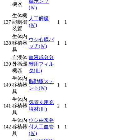
臓ポンプ
機器
(Ⅳ)
生体機
人工膵臓
137
能制御
1
1
(Ⅳ)
装置
生体内
ウシ心膜パ
138
移植器
1
1
ッチ
(Ⅳ)
具
血液体
血液成分分
139
外循環
離用フィル
機器
タ
(Ⅲ)
生体内
脳動脈ステ
140
移植器
1
1
ント
(Ⅳ)
具
生体内
気管支用充
141
移植器
2
1
填材
(Ⅲ)
具
生体内
ウシ由来弁
142
移植器
付人工血管
1
1
具
(Ⅳ)