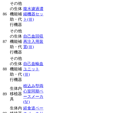
その他
の生体
腹水濾過濃
86
機能補
縮機器セッ
助・代
ト
(Ⅲ)
行機器
その他
の生体
自己血回収
87
機能補
再注入用装
助・代
置
(Ⅲ)
行機器
その他
の生体
自己血輸血
88
機能補
ユニット
助・代
(Ⅲ)
行機器
植込み型両
生体内
心室同期ペ
移植器
89
ースメーカ
具
(Ⅳ)
生体内
経食道ペー