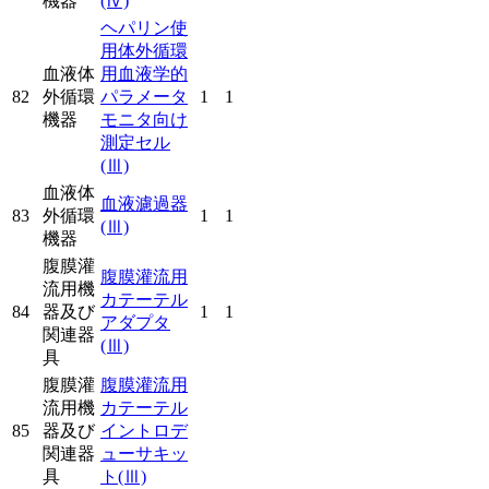
機器
(Ⅳ)
ヘパリン使
用体外循環
血液体
用血液学的
82
外循環
パラメータ
1
1
機器
モニタ向け
測定セル
(Ⅲ)
血液体
血液濾過器
83
外循環
1
1
(Ⅲ)
機器
腹膜灌
腹膜灌流用
流用機
カテーテル
84
器及び
1
1
アダプタ
関連器
(Ⅲ)
具
腹膜灌
腹膜灌流用
流用機
カテーテル
85
器及び
イントロデ
関連器
ューサキッ
具
ト
(Ⅲ)