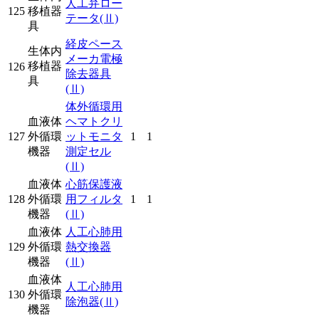
人工弁ロー
125
移植器
テータ
(Ⅱ)
具
経皮ペース
生体内
メーカ電極
移植器
126
除去器具
具
(Ⅱ)
体外循環用
血液体
ヘマトクリ
127
外循環
ットモニタ
1
1
機器
測定セル
(Ⅱ)
血液体
心筋保護液
128
外循環
用フィルタ
1
1
機器
(Ⅱ)
血液体
人工心肺用
129
外循環
熱交換器
機器
(Ⅱ)
血液体
人工心肺用
130
外循環
除泡器
(Ⅱ)
機器