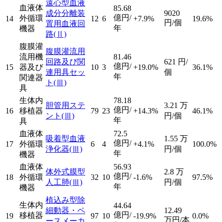
遠心型血液
血液体
85.68
成分分離装
9020
億円/
外循環
14
12
6
+7.9%
19.6%
円/個
置用血液回
年
機器
路
(Ⅱ)
腹膜灌
腹膜灌流用
流用機
81.46
回路及び関
621
円/
億円/
15
器及び
10
3
+19.0%
36.1%
連用具セッ
個
年
関連器
ト
(Ⅲ)
具
生体内
78.18
胆管用ステ
3.21
万
億円/
16
移植器
79
23
+14.3%
46.1%
ント
(Ⅲ)
円/個
年
具
血液体
72.5
吸着型血液
1.55
万
億円/
17
外循環
6
4
+4.1%
100.0%
浄化器
(Ⅲ)
円/個
年
機器
血液体
56.93
体外式膜型
2.8
万
億円/
18
外循環
32
10
-1.6%
97.5%
人工肺
(Ⅲ)
円/個
年
機器
植込み型除
生体内
44.64
細動器・ペ
12.49
億円/
移植器
19
97
10
-19.9%
0.0%
万円/本
ースメーカ