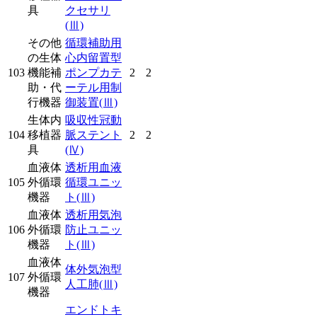
具
クセサリ
(Ⅲ)
その他
循環補助用
の生体
心内留置型
103
機能補
ポンプカテ
2
2
助・代
ーテル用制
行機器
御装置
(Ⅲ)
生体内
吸収性冠動
104
移植器
脈ステント
2
2
具
(Ⅳ)
血液体
透析用血液
105
外循環
循環ユニッ
機器
ト
(Ⅲ)
血液体
透析用気泡
106
外循環
防止ユニッ
機器
ト
(Ⅲ)
血液体
体外気泡型
107
外循環
人工肺
(Ⅲ)
機器
エンドトキ