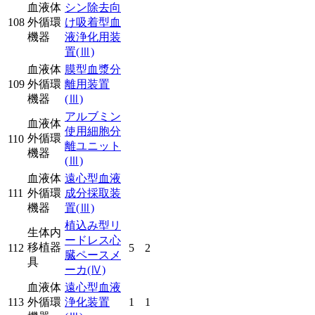
血液体
シン除去向
108
外循環
け吸着型血
機器
液浄化用装
置
(Ⅲ)
血液体
膜型血漿分
109
外循環
離用装置
機器
(Ⅲ)
アルブミン
血液体
使用細胞分
外循環
110
離ユニット
機器
(Ⅲ)
血液体
遠心型血液
111
外循環
成分採取装
機器
置
(Ⅲ)
植込み型リ
生体内
ードレス心
移植器
112
5
2
臓ペースメ
具
ーカ
(Ⅳ)
血液体
遠心型血液
113
外循環
浄化装置
1
1