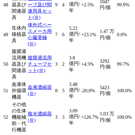
1047
億円/
48
器及び
ーブ及び関
9
4
+2.5%
99.9%
円/個
年
関連器
連用具セッ
具
ト
(Ⅲ)
体外式ペー
生体内
5.22
スメーカ用
1.47
万
億円/
移植器
49
7
6
+23.1%
0.0%
心臓電極
円/個
年
具
(Ⅳ)
腹膜灌
流用機
腹膜灌流用
3.8
3292
億円/
50
器及び
チューブセ
3
2
+4.5%
99.7%
円/個
年
関連器
ット
(Ⅲ)
具
血液体
3.48
血液濃縮器
5423
億円/
51
外循環
8
5
-20.0%
100.0%
円/個
(Ⅲ)
年
機器
その他
の生体
3.09
腹水濃縮器
1.03
万
億円/
52
機能補
3
3
+126.7%
100.0%
(Ⅲ)
円/個
年
助・代
行機器