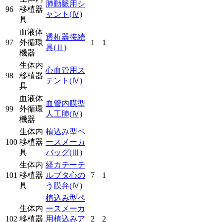
肺動脈用シ
96
移植器
ャント
(Ⅳ)
具
血液体
透析器接続
97
外循環
1
1
具
(Ⅱ)
機器
生体内
心血管用ス
98
移植器
テント
(Ⅳ)
具
血液体
血管内膜型
99
外循環
人工肺
(Ⅳ)
機器
生体内
植込み型ペ
100
移植器
ースメーカ
具
バッグ
(Ⅲ)
生体内
経カテーテ
101
移植器
ルブタ心の
7
1
具
う膜弁
(Ⅳ)
植込み型ペ
生体内
ースメーカ
102
移植器
用植込みア
2
2