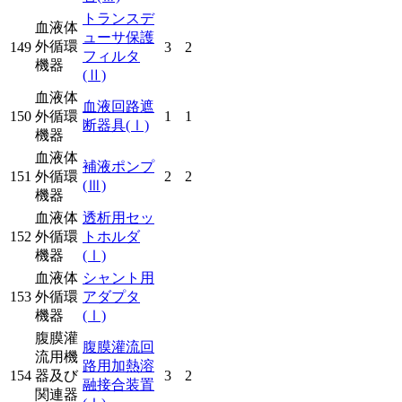
トランスデ
血液体
ューサ保護
外循環
149
3
2
フィルタ
機器
(Ⅱ)
血液体
血液回路遮
150
外循環
1
1
断器具
(Ⅰ)
機器
血液体
補液ポンプ
151
外循環
2
2
(Ⅲ)
機器
血液体
透析用セッ
152
外循環
トホルダ
機器
(Ⅰ)
血液体
シャント用
153
外循環
アダプタ
機器
(Ⅰ)
腹膜灌
腹膜灌流回
流用機
路用加熱溶
154
器及び
3
2
融接合装置
関連器