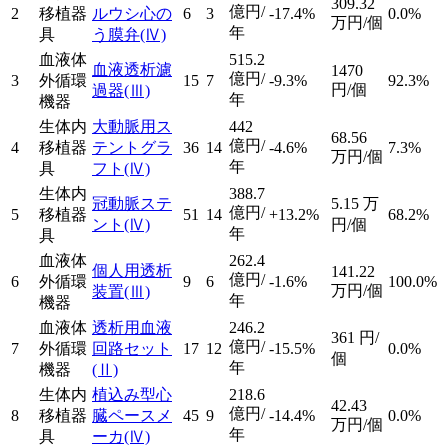
309.32
億円/
2
移植器
ルウシ心の
6
3
-17.4%
0.0%
万円/個
年
具
う膜弁
(Ⅳ)
血液体
515.2
血液透析濾
1470
億円/
3
外循環
15
7
-9.3%
92.3%
円/個
過器
(Ⅲ)
年
機器
生体内
大動脈用ス
442
68.56
億円/
4
移植器
テントグラ
36
14
-4.6%
7.3%
万円/個
年
具
フト
(Ⅳ)
生体内
388.7
冠動脈ステ
5.15
万
億円/
5
移植器
51
14
+13.2%
68.2%
ント
(Ⅳ)
円/個
年
具
血液体
262.4
個人用透析
141.22
億円/
6
外循環
9
6
-1.6%
100.0%
万円/個
装置
(Ⅲ)
年
機器
血液体
透析用血液
246.2
361
円/
億円/
7
外循環
回路セット
17
12
-15.5%
0.0%
個
年
機器
(Ⅱ)
生体内
植込み型心
218.6
42.43
億円/
8
移植器
臓ペースメ
45
9
-14.4%
0.0%
万円/個
年
具
ーカ
(Ⅳ)