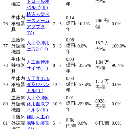
円/個
トロール用
年
機器
バルブ
(Ⅱ)
植込み型ペ
生体内
0.14
ースメーカ
766
円/
億円/
移植器
76
7
5
+0.1%
0.0%
アダプタ
個
年
具
(Ⅳ)
血液体
0.08
人工心肺用
15.2
万
億円/
77
外循環
5
3
0.0%
100.0%
圧力計
(Ⅲ)
円/個
年
機器
生体内
0.03
人工血管用
1.84
万
億円/
78
移植器
8
7
-35.5%
96.4%
サイザ
(Ⅰ)
円/個
年
具
生体内
人工弁ホル
0.03
1.13
万
億円/
79
移植器
ダ及びハン
13
5
-53.4%
0.0%
円/個
年
具
ドル
(Ⅰ)
血液体
人工心肺回
0.01
8028
億円/
80
外循環
路用血液フ
10
9
-99.6%
0.0%
円/個
年
機器
ィルタ
(Ⅱ)
血液体
補助人工心
0
億
81
外循環
臓駆動装置
5
4
0.0%
0
円/個
0.0%
円/年