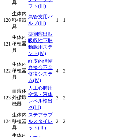
具
フト
(Ⅲ)
生体内
気管支用バ
120
移植器
1
1
ルブ
(Ⅲ)
具
薬剤溶出型
生体内
吸収性下肢
移植器
121
動脈用ステ
具
ント
(Ⅳ)
経皮的僧帽
生体内
弁接合不全
移植器
122
4
2
修復システ
具
ム
(Ⅳ)
人工心肺用
血液体
空気・液体
外循環
123
3
2
レベル検出
機器
器
(Ⅲ)
生体内
ステアラブ
124
移植器
ルスタイレ
2
2
具
ット
(Ⅱ)
生体内