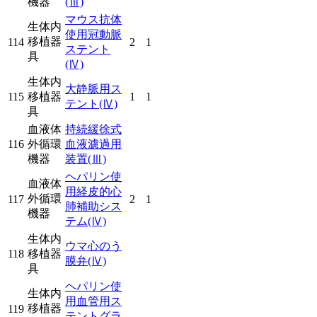
機器
(Ⅲ)
マウス抗体
生体内
使用冠動脈
移植器
114
2
1
ステント
具
(Ⅳ)
生体内
大静脈用ス
115
移植器
1
1
テント
(Ⅳ)
具
血液体
持続緩徐式
116
外循環
血液濾過用
機器
装置
(Ⅲ)
ヘパリン使
血液体
用経皮的心
外循環
117
2
1
肺補助シス
機器
テム
(Ⅳ)
生体内
ウマ心のう
118
移植器
膜弁
(Ⅳ)
具
ヘパリン使
生体内
用血管用ス
移植器
119
テントグラ