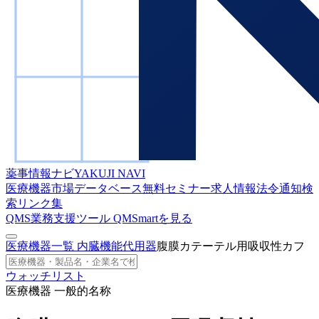
薬事情報ナビ
YAKUJI NAVI
医療機器市場データベース
無料セミナー
求人情報
法令通知検
索
リンク集
QMS業務支援ツール
QMSmartを見る
医療機器一覧
内臓機能代用器
腹膜カテーテル用吸収性カフ
ウォッチリスト
医療機器 一般的名称