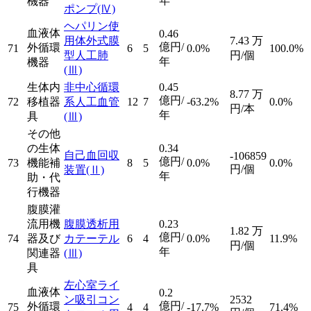
年
機器
ポンプ
(Ⅳ)
ヘパリン使
血液体
0.46
用体外式膜
7.43
万
億円/
外循環
71
6
5
0.0%
100.0%
型人工肺
円/個
年
機器
(Ⅲ)
生体内
非中心循環
0.45
8.77
万
億円/
72
移植器
系人工血管
12
7
-63.2%
0.0%
円/本
年
具
(Ⅲ)
その他
の生体
0.34
自己血回収
-106859
億円/
73
機能補
8
5
0.0%
0.0%
円/個
装置
(Ⅱ)
年
助・代
行機器
腹膜灌
流用機
腹膜透析用
0.23
1.82
万
億円/
74
器及び
カテーテル
6
4
0.0%
11.9%
円/個
年
関連器
(Ⅲ)
具
左心室ライ
血液体
0.2
ン吸引コン
2532
億円/
外循環
75
4
4
-17.7%
71.4%