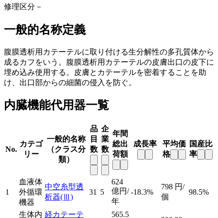
修理区分
－
一般的名称定義
腹膜透析用カテーテルに取り付ける生分解性の多孔質体から
成るカフをいう。腹膜透析用カテーテルの皮膚出口の皮下に
埋め込み使用する。皮膚とカテーテルを密着することを助
け、出口部からの細菌の侵入を防ぐ。
内臓機能代用器一覧
品
企
年間
一般的名称
目
業
カテゴ
総出
成長率
平均価
国産比
No.
（クラス分
数
数
リー
荷額
格
率
類）
血液体
624
中空糸型透
798
円/
億円/
1
外循環
31
5
-18.3%
98.5%
析器
(Ⅲ)
個
年
機器
生体内
経カテーテ
565.5