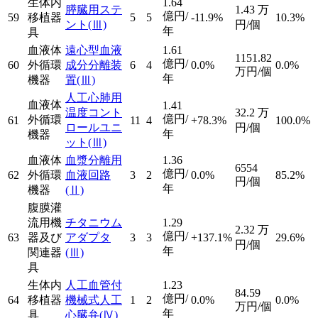
生体内
1.64
膵臓用ステ
1.43
万
億円/
59
移植器
5
5
-11.9%
10.3%
ント
(Ⅲ)
円/個
年
具
血液体
遠心型血液
1.61
1151.82
億円/
60
外循環
成分分離装
6
4
0.0%
0.0%
万円/個
年
機器
置
(Ⅲ)
人工心肺用
血液体
1.41
温度コント
32.2
万
億円/
外循環
61
11
4
+78.3%
100.0%
ロールユニ
円/個
年
機器
ット
(Ⅲ)
血液体
血漿分離用
1.36
6554
億円/
62
外循環
血液回路
3
2
0.0%
85.2%
円/個
年
機器
(Ⅱ)
腹膜灌
流用機
チタニウム
1.29
2.32
万
億円/
63
器及び
アダプタ
3
3
+137.1%
29.6%
円/個
年
関連器
(Ⅲ)
具
生体内
人工血管付
1.23
84.59
億円/
64
移植器
機械式人工
1
2
0.0%
0.0%
万円/個
年
具
心臓弁
(Ⅳ)