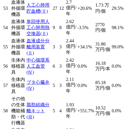
血液体
2.7
人工心肺用
1.73
万
億円/
53
外循環
27
12
+20.6%
29.5%
貯血槽
(Ⅱ)
円/個
年
機器
血液体
単回使用人
2.62
2770
億円/
54
外循環
工心肺用熱
9
8
-3.5%
98.1%
円/個
年
機器
交換器
(Ⅱ)
血液体
血液成分分
2.44
31.86
億円/
55
外循環
離用装置
3
3
+34.1%
99.0%
万円/個
年
機器
(Ⅱ)
生体内
中心循環系
2.42
16.18
億円/
56
移植器
人工血管
6
3
0.0%
0.0%
万円/本
年
具
(Ⅳ)
生体内
2.11
ブタ心臓弁
85.18
億円/
57
移植器
5
3
0.0%
0.0%
万円/個
(Ⅳ)
年
具
その他
の生体
脂肪組織分
1.93
10.52
億円/
58
機能補
離キット
5
4
+551.7%
0.0%
万円/個
年
助・代
(Ⅲ)
行機器