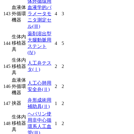
体外循環用
血液体
血液学的パ
143
外循環
ラメータモ
4
3
機器
ニタ測定セ
ル
(Ⅲ)
薬剤溶出型
生体内
大腿動脈用
移植器
144
4
5
ステント
具
(Ⅳ)
生体内
人工弁テス
145
移植器
2
2
タ
(Ⅰ)
具
血液体
人工心肺用
146
外循環
2
2
安全弁
(Ⅱ)
機器
弁形成術用
挟器
147
1
2
補助具
(Ⅱ)
ヘパリン使
生体内
用非中心循
移植器
148
1
2
環系人工血
具
管
(Ⅲ)