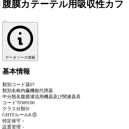
腹膜カテーテル用吸収性カフ
データソース情報
基本情報
類別コード
器07
類別名称
内臓機能代用器
中分類名
腹膜灌流用機器及び関連器具
コード
70589100
クラス分類
Ⅳ
GHTFルール
8-⑤
特定保守
－
設置管理
－