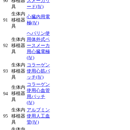
90
移植器
スメーカリ
具
ード
(Ⅳ)
生体内
心臓内用電
91
移植器
極
(Ⅳ)
具
ヘパリン使
生体内
用体外式ペ
92
移植器
ースメーカ
具
用心臓電極
(Ⅳ)
生体内
コラーゲン
93
移植器
使用心筋パ
具
ッチ
(Ⅳ)
コラーゲン
生体内
使用心血管
移植器
94
用パッチ
具
(Ⅳ)
生体内
アルブミン
95
移植器
使用人工血
具
管
(Ⅳ)
生体内