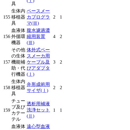
(Ⅰ)
具
生体内
ペースメー
155
移植器
カプログラ
2
1
具
マ
(Ⅲ)
血液体
腹水濾過濃
156
外循環
縮用装置
4
2
機器
(Ⅲ)
その他
体外式ペー
の生体
スメーカ用
157
機能補
ケーブル及
3
2
助・代
びアダプタ
行機器
(Ⅰ)
生体内
弁形成術用
158
移植器
2
2
サイザ
(Ⅰ)
具
チュー
透析用補液
ブ及び
洗浄セット
159
1
1
カテー
(Ⅱ)
テル
血液体
遠心型血液