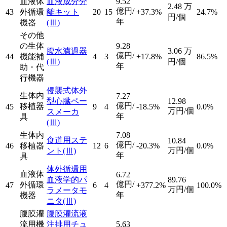
血液体
血液成分分
9.52
2.48
万
億円/
43
外循環
離キット
20
15
+37.3%
24.7%
円/個
年
機器
(Ⅲ)
その他
の生体
9.28
腹水濾過器
3.06
万
億円/
44
機能補
4
3
+17.8%
86.5%
(Ⅲ)
円/個
年
助・代
行機器
侵襲式体外
生体内
7.27
型心臓ペー
12.98
億円/
移植器
45
9
4
-18.5%
0.0%
万円/個
スメーカ
年
具
(Ⅲ)
生体内
7.08
食道用ステ
10.84
億円/
46
移植器
12
6
-20.3%
0.0%
万円/個
ント
(Ⅲ)
年
具
体外循環用
血液体
6.72
血液学的パ
89.76
億円/
外循環
47
6
4
+377.2%
100.0%
万円/個
ラメータモ
年
機器
ニタ
(Ⅲ)
腹膜灌
腹膜灌流液
流用機
注排用チュ
5.63