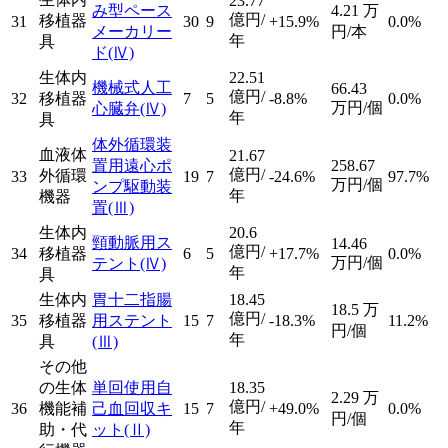
23.77
み型ペース
4.21
万
億円/
移植器
31
30
9
+15.9%
0.0%
メーカリー
円/本
年
具
ド
(Ⅳ)
生体内
22.51
機械式人工
66.43
億円/
32
移植器
7
5
-8.8%
0.0%
万円/個
心臓弁
(Ⅳ)
年
具
体外循環装
血液体
21.67
置用遠心ポ
258.67
億円/
外循環
33
19
7
-24.6%
97.7%
万円/個
ンプ駆動装
年
機器
置
(Ⅲ)
生体内
20.6
頸動脈用ス
14.46
億円/
34
移植器
6
5
+17.7%
0.0%
万円/個
テント
(Ⅳ)
年
具
生体内
胃十二指腸
18.45
18.5
万
億円/
35
移植器
用ステント
15
7
-18.3%
11.2%
円/個
年
具
(Ⅲ)
その他
の生体
単回使用自
18.35
2.29
万
億円/
36
機能補
己血回収キ
15
7
+49.0%
0.0%
円/個
年
助・代
ット
(Ⅱ)