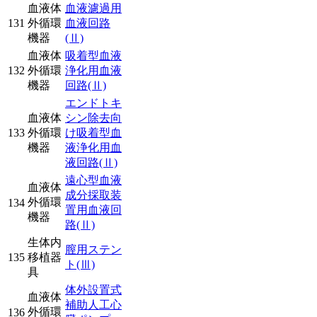
血液体
血液濾過用
131
外循環
血液回路
機器
(Ⅱ)
血液体
吸着型血液
132
外循環
浄化用血液
機器
回路
(Ⅱ)
エンドトキ
血液体
シン除去向
133
外循環
け吸着型血
機器
液浄化用血
液回路
(Ⅱ)
遠心型血液
血液体
成分採取装
外循環
134
置用血液回
機器
路
(Ⅱ)
生体内
膣用ステン
135
移植器
ト
(Ⅲ)
具
体外設置式
血液体
補助人工心
外循環
136