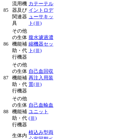
流用機
カテーテル
85
器及び
イントロデ
関連器
ューサキッ
具
ト
(Ⅲ)
その他
の生体
腹水濾過濃
86
機能補
縮機器セッ
助・代
ト
(Ⅲ)
行機器
その他
の生体
自己血回収
87
機能補
再注入用装
助・代
置
(Ⅲ)
行機器
その他
の生体
自己血輸血
88
機能補
ユニット
助・代
(Ⅲ)
行機器
植込み型両
生体内
心室同期ペ