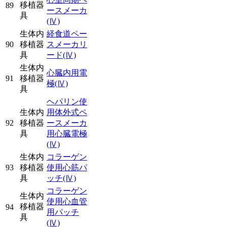
移植器
89
ースメーカ
具
(Ⅳ)
生体内
経食道ペー
90
移植器
スメーカリ
具
ード
(Ⅳ)
生体内
心臓内用電
91
移植器
極
(Ⅳ)
具
ヘパリン使
生体内
用体外式ペ
92
移植器
ースメーカ
具
用心臓電極
(Ⅳ)
生体内
コラーゲン
93
移植器
使用心筋パ
具
ッチ
(Ⅳ)
コラーゲン
生体内
使用心血管
移植器
94
用パッチ
具
(Ⅳ)