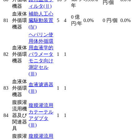
円/個
年
機器
ィルタ
(Ⅱ)
血液体
補助人工心
0
億
81
外循環
臓駆動装置
5
4
0.0%
0
円/個
0.0%
円/年
機器
(Ⅳ)
ヘパリン使
用体外循環
血液体
用血液学的
82
外循環
パラメータ
1
1
機器
モニタ向け
測定セル
(Ⅲ)
血液体
血液濾過器
83
外循環
1
1
(Ⅲ)
機器
腹膜灌
腹膜灌流用
流用機
カテーテル
84
器及び
1
1
アダプタ
関連器
(Ⅲ)
具
腹膜灌
腹膜灌流用