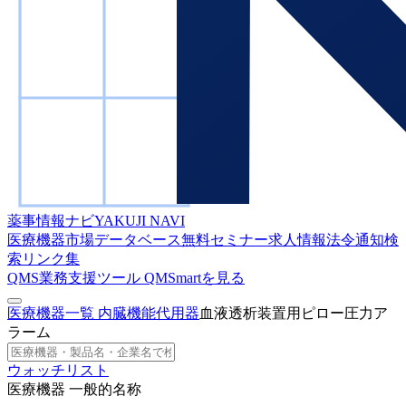
薬事情報ナビ
YAKUJI NAVI
医療機器市場データベース
無料セミナー
求人情報
法令通知検
索
リンク集
QMS業務支援ツール
QMSmartを見る
医療機器一覧
内臓機能代用器
血液透析装置用ピロー圧力ア
ラーム
ウォッチリスト
医療機器 一般的名称