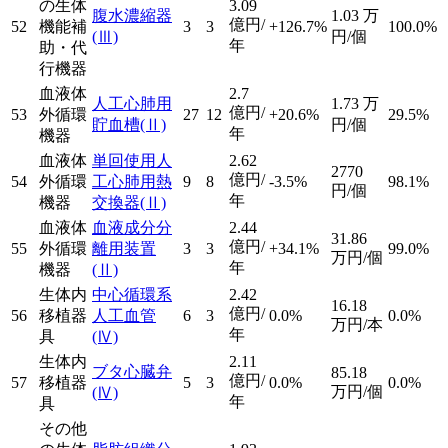
の生体
3.09
腹水濃縮器
1.03
万
億円/
52
機能補
3
3
+126.7%
100.0%
(Ⅲ)
円/個
年
助・代
行機器
血液体
2.7
人工心肺用
1.73
万
億円/
53
外循環
27
12
+20.6%
29.5%
貯血槽
(Ⅱ)
円/個
年
機器
血液体
単回使用人
2.62
2770
億円/
54
外循環
工心肺用熱
9
8
-3.5%
98.1%
円/個
年
機器
交換器
(Ⅱ)
血液体
血液成分分
2.44
31.86
億円/
55
外循環
離用装置
3
3
+34.1%
99.0%
万円/個
年
機器
(Ⅱ)
生体内
中心循環系
2.42
16.18
億円/
56
移植器
人工血管
6
3
0.0%
0.0%
万円/本
年
具
(Ⅳ)
生体内
2.11
ブタ心臓弁
85.18
億円/
57
移植器
5
3
0.0%
0.0%
万円/個
(Ⅳ)
年
具
その他