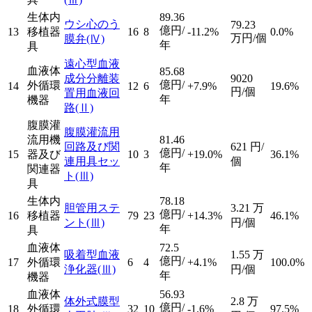
生体内
89.36
ウシ心のう
79.23
億円/
13
移植器
16
8
-11.2%
0.0%
万円/個
膜弁
(Ⅳ)
年
具
遠心型血液
血液体
85.68
成分分離装
9020
億円/
外循環
14
12
6
+7.9%
19.6%
円/個
置用血液回
年
機器
路
(Ⅱ)
腹膜灌
腹膜灌流用
流用機
81.46
回路及び関
621
円/
億円/
15
器及び
10
3
+19.0%
36.1%
連用具セッ
個
年
関連器
ト
(Ⅲ)
具
生体内
78.18
胆管用ステ
3.21
万
億円/
16
移植器
79
23
+14.3%
46.1%
ント
(Ⅲ)
円/個
年
具
血液体
72.5
吸着型血液
1.55
万
億円/
17
外循環
6
4
+4.1%
100.0%
浄化器
(Ⅲ)
円/個
年
機器
血液体
56.93
体外式膜型
2.8
万
億円/
18
外循環
32
10
-1.6%
97.5%