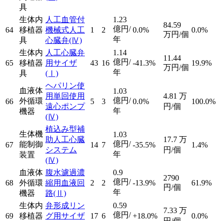
具
生体内
人工血管付
1.23
84.59
億円/
64
移植器
機械式人工
1
2
0.0%
0.0%
万円/個
年
具
心臓弁
(Ⅳ)
生体内
人工心臓弁
1.14
11.44
億円/
65
移植器
用サイザ
43
16
-41.3%
19.9%
万円/個
年
具
(Ⅰ)
ヘパリン使
血液体
1.03
用単回使用
4.81
万
億円/
外循環
66
5
3
0.0%
100.0%
遠心ポンプ
円/個
年
機器
(Ⅳ)
植込み型補
生体機
1.03
助人工心臓
17.7
万
億円/
能制御
67
14
7
-35.5%
1.4%
システム
円/個
年
装置
(Ⅳ)
血液体
腹水濾過濃
0.9
2790
億円/
68
外循環
縮用血液回
2
2
-13.9%
61.9%
円/個
年
機器
路
(Ⅱ)
生体内
弁形成リン
0.59
7.33
万
億円/
69
移植器
グ用サイザ
17
6
+18.0%
0.0%
円/個