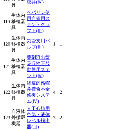
膜弁
(Ⅳ)
具
ヘパリン使
生体内
用血管用ス
移植器
119
テントグラ
具
フト
(Ⅲ)
生体内
気管支用バ
120
移植器
1
1
ルブ
(Ⅲ)
具
薬剤溶出型
生体内
吸収性下肢
移植器
121
動脈用ステ
具
ント
(Ⅳ)
経皮的僧帽
生体内
弁接合不全
移植器
122
4
2
修復システ
具
ム
(Ⅳ)
人工心肺用
血液体
空気・液体
外循環
123
3
2
レベル検出
機器
器
(Ⅲ)