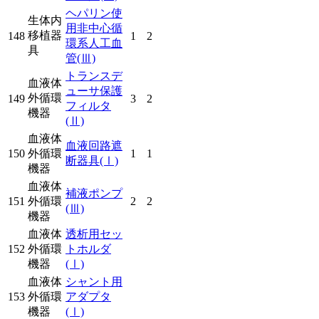
ヘパリン使
生体内
用非中心循
移植器
148
1
2
環系人工血
具
管
(Ⅲ)
トランスデ
血液体
ューサ保護
外循環
149
3
2
フィルタ
機器
(Ⅱ)
血液体
血液回路遮
150
外循環
1
1
断器具
(Ⅰ)
機器
血液体
補液ポンプ
151
外循環
2
2
(Ⅲ)
機器
血液体
透析用セッ
152
外循環
トホルダ
機器
(Ⅰ)
血液体
シャント用
153
外循環
アダプタ
機器
(Ⅰ)