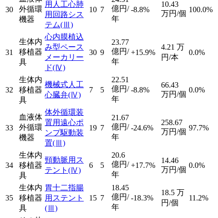
用人工心肺
10.43
億円/
外循環
30
10
7
-8.8%
100.0%
万円/個
用回路シス
年
機器
テム
(Ⅲ)
心内膜植込
生体内
23.77
み型ペース
4.21
万
億円/
移植器
31
30
9
+15.9%
0.0%
メーカリー
円/本
年
具
ド
(Ⅳ)
生体内
22.51
機械式人工
66.43
億円/
32
移植器
7
5
-8.8%
0.0%
万円/個
心臓弁
(Ⅳ)
年
具
体外循環装
血液体
21.67
置用遠心ポ
258.67
億円/
外循環
33
19
7
-24.6%
97.7%
万円/個
ンプ駆動装
年
機器
置
(Ⅲ)
生体内
20.6
頸動脈用ス
14.46
億円/
34
移植器
6
5
+17.7%
0.0%
万円/個
テント
(Ⅳ)
年
具
生体内
胃十二指腸
18.45
18.5
万
億円/
35
移植器
用ステント
15
7
-18.3%
11.2%
円/個
年
具
(Ⅲ)