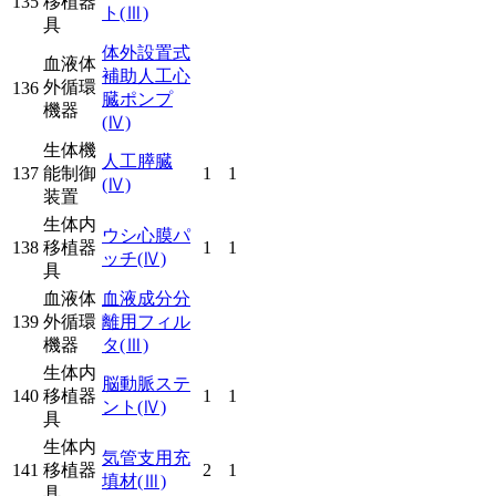
135
移植器
ト
(Ⅲ)
具
体外設置式
血液体
補助人工心
外循環
136
臓ポンプ
機器
(Ⅳ)
生体機
人工膵臓
137
能制御
1
1
(Ⅳ)
装置
生体内
ウシ心膜パ
138
移植器
1
1
ッチ
(Ⅳ)
具
血液体
血液成分分
139
外循環
離用フィル
機器
タ
(Ⅲ)
生体内
脳動脈ステ
140
移植器
1
1
ント
(Ⅳ)
具
生体内
気管支用充
141
移植器
2
1
填材
(Ⅲ)
具