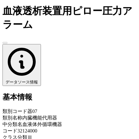
血液透析装置用ピロー圧力ア
ラーム
データソース情報
基本情報
類別コード
器07
類別名称
内臓機能代用器
中分類名
血液体外循環機器
コード
32124000
クラス分類
Ⅲ