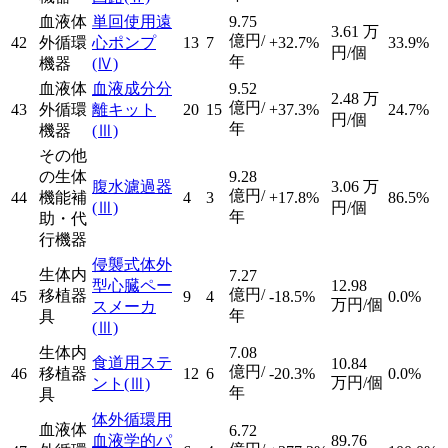
血液体
単回使用遠
9.75
3.61
万
億円/
42
外循環
心ポンプ
13
7
+32.7%
33.9%
円/個
年
機器
(Ⅳ)
血液体
血液成分分
9.52
2.48
万
億円/
43
外循環
離キット
20
15
+37.3%
24.7%
円/個
年
機器
(Ⅲ)
その他
の生体
9.28
腹水濾過器
3.06
万
億円/
44
機能補
4
3
+17.8%
86.5%
(Ⅲ)
円/個
年
助・代
行機器
侵襲式体外
生体内
7.27
型心臓ペー
12.98
億円/
移植器
45
9
4
-18.5%
0.0%
万円/個
スメーカ
年
具
(Ⅲ)
生体内
7.08
食道用ステ
10.84
億円/
46
移植器
12
6
-20.3%
0.0%
万円/個
ント
(Ⅲ)
年
具
体外循環用
血液体
6.72
血液学的パ
89.76