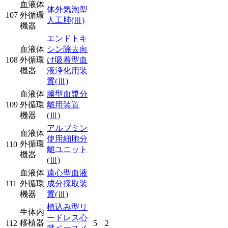
血液体
体外気泡型
107
外循環
人工肺
(Ⅲ)
機器
エンドトキ
血液体
シン除去向
108
外循環
け吸着型血
機器
液浄化用装
置
(Ⅲ)
血液体
膜型血漿分
109
外循環
離用装置
機器
(Ⅲ)
アルブミン
血液体
使用細胞分
外循環
110
離ユニット
機器
(Ⅲ)
血液体
遠心型血液
111
外循環
成分採取装
機器
置
(Ⅲ)
植込み型リ
生体内
ードレス心
移植器
112
5
2