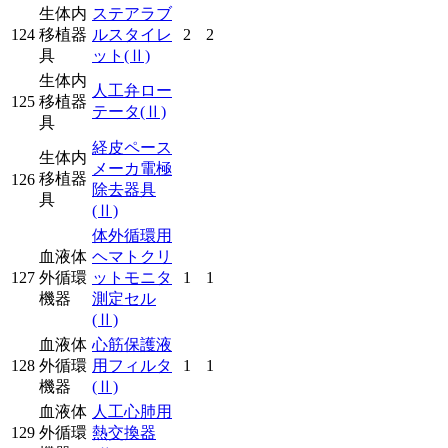
生体内
ステアラブ
124
移植器
ルスタイレ
2
2
具
ット
(Ⅱ)
生体内
人工弁ロー
125
移植器
テータ
(Ⅱ)
具
経皮ペース
生体内
メーカ電極
移植器
126
除去器具
具
(Ⅱ)
体外循環用
血液体
ヘマトクリ
127
外循環
ットモニタ
1
1
機器
測定セル
(Ⅱ)
血液体
心筋保護液
128
外循環
用フィルタ
1
1
機器
(Ⅱ)
血液体
人工心肺用
129
外循環
熱交換器