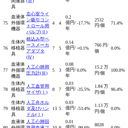
年
関連器
(Ⅲ)
具
左心室ライ
血液体
0.2
ン吸引コン
2532
億円/
外循環
75
4
4
-17.7%
71.4%
円/個
トロール用
年
機器
バルブ
(Ⅱ)
植込み型ペ
生体内
0.14
ースメーカ
766
円/
億円/
移植器
76
7
5
+0.1%
0.0%
アダプタ
個
年
具
(Ⅳ)
血液体
0.08
人工心肺用
15.2
万
億円/
77
外循環
5
3
0.0%
100.0%
圧力計
(Ⅲ)
円/個
年
機器
生体内
0.03
人工血管用
1.84
万
億円/
78
移植器
8
7
-35.5%
96.4%
サイザ
(Ⅰ)
円/個
年
具
生体内
人工弁ホル
0.03
1.13
万
億円/
79
移植器
ダ及びハン
13
5
-53.4%
0.0%
円/個
年
具
ドル
(Ⅰ)
血液体
人工心肺回
0.01
8028
億円/
80
外循環
路用血液フ
10
9
-99.6%
0.0%