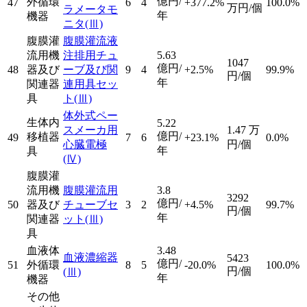
億円/
外循環
47
6
4
+377.2%
100.0%
万円/個
ラメータモ
年
機器
ニタ
(Ⅲ)
腹膜灌
腹膜灌流液
流用機
注排用チュ
5.63
1047
億円/
48
器及び
ーブ及び関
9
4
+2.5%
99.9%
円/個
年
関連器
連用具セッ
具
ト
(Ⅲ)
体外式ペー
生体内
5.22
スメーカ用
1.47
万
億円/
移植器
49
7
6
+23.1%
0.0%
心臓電極
円/個
年
具
(Ⅳ)
腹膜灌
流用機
腹膜灌流用
3.8
3292
億円/
50
器及び
チューブセ
3
2
+4.5%
99.7%
円/個
年
関連器
ット
(Ⅲ)
具
血液体
3.48
血液濃縮器
5423
億円/
51
外循環
8
5
-20.0%
100.0%
円/個
(Ⅲ)
年
機器
その他