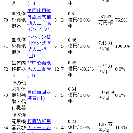
年
具
(Ⅰ)
単回使用体
血液体
0.51
外設置式補
257.43
億円/
外循環
70
5
3
0.0%
76.9%
万円/個
助人工心臓
年
機器
ポンプ
(Ⅳ)
ヘパリン使
血液体
0.46
用体外式膜
7.43
万
億円/
外循環
71
6
5
0.0%
100.0%
型人工肺
円/個
年
機器
(Ⅲ)
生体内
非中心循環
0.45
8.77
万
億円/
72
移植器
系人工血管
12
7
-63.2%
0.0%
円/本
年
具
(Ⅲ)
その他
の生体
0.34
自己血回収
-106859
億円/
73
機能補
8
5
0.0%
0.0%
円/個
装置
(Ⅱ)
年
助・代
行機器
腹膜灌
流用機
腹膜透析用
0.23
1.82
万
億円/
74
器及び
カテーテル
6
4
0.0%
11.9%
円/個