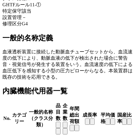
GHTFルール
11-①
特定保守
該当
設置管理
－
修理区分
G4
一般的名称定義
血液透析装置に接続した動脈血チューブセットから、血流速
度の低下により、動脈血液の低下が検出された場合に警告
音・視覚信号が発生する装置をいう。血流速度の低下による
血圧低下を感知する小型の圧力ピローからなる。本装置群は
既存の技術を応用できる。
内臓機能代用器一覧
品
企
年間
一般的名称
目
業
カテゴ
総出
成長率
平均価
国産比
No.
（クラス分
数
数
リー
荷額
格
率
類）