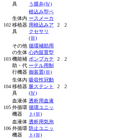
具
う膜弁
(Ⅳ)
植込み型ペ
生体内
ースメーカ
102
移植器
用植込みア
2
2
具
クセサリ
(Ⅲ)
その他
循環補助用
の生体
心内留置型
103
機能補
ポンプカテ
2
2
助・代
ーテル用制
行機器
御装置
(Ⅲ)
生体内
吸収性冠動
104
移植器
脈ステント
2
2
具
(Ⅳ)
血液体
透析用血液
105
外循環
循環ユニッ
機器
ト
(Ⅲ)
血液体
透析用気泡
106
外循環
防止ユニッ
機器
ト
(Ⅲ)