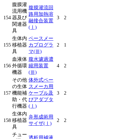
腹膜灌
腹膜灌流回
流用機
路用加熱溶
154
器及び
3
2
融接合装置
関連器
(Ⅰ)
具
生体内
ペースメー
155
移植器
カプログラ
2
1
具
マ
(Ⅲ)
血液体
腹水濾過濃
156
外循環
縮用装置
4
2
機器
(Ⅲ)
その他
体外式ペー
の生体
スメーカ用
157
機能補
ケーブル及
3
2
助・代
びアダプタ
行機器
(Ⅰ)
生体内
弁形成術用
158
移植器
2
2
サイザ
(Ⅰ)
具
チュー
透析用補液