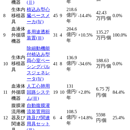
年
機器
(Ⅱ)
生体内
植込み型心
218.6
42.43
億円/
8
移植器
臓ペースメ
45
9
-14.4%
0.0%
万円/個
年
具
ーカ
(Ⅳ)
血液体
204.6
多用途透析
135.27
億円/
9
外循環
31
4
+10.5%
100.0%
万円/個
装置
(Ⅲ)
年
機器
除細動機能
付植込み型
生体内
136.9
両心室ペー
188.63
億円/
移植器
10
41
8
-34.6%
0.0%
万円/個
シングパル
年
具
スジェネレ
ータ
(Ⅳ)
血液体
人工心肺用
131
6.75
万
億円/
11
外循環
回路システ
19
10
+2.8%
84.4%
円/個
年
機器
ム
(Ⅲ)
腹膜灌
自動腹膜灌
流用機
流装置用回
108.5
5598
億円/
12
器及び
路及び関連
6
4
+14.8%
25.4%
円/個
年
関連器
用具セット
具
(Ⅲ)