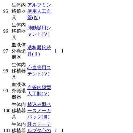
生体内
アルブミン
95
移植器
使用人工血
具
管
(Ⅳ)
生体内
肺動脈用シ
96
移植器
ャント
(Ⅳ)
具
血液体
透析器接続
97
外循環
1
1
具
(Ⅱ)
機器
生体内
心血管用ス
98
移植器
テント
(Ⅳ)
具
血液体
血管内膜型
99
外循環
人工肺
(Ⅳ)
機器
生体内
植込み型ペ
100
移植器
ースメーカ
具
バッグ
(Ⅲ)
生体内
経カテーテ
101
移植器
ルブタ心の
7
1