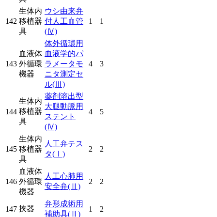
生体内
ウシ由来弁
142
移植器
付人工血管
1
1
具
(Ⅳ)
体外循環用
血液体
血液学的パ
143
外循環
ラメータモ
4
3
機器
ニタ測定セ
ル
(Ⅲ)
薬剤溶出型
生体内
大腿動脈用
移植器
144
4
5
ステント
具
(Ⅳ)
生体内
人工弁テス
145
移植器
2
2
タ
(Ⅰ)
具
血液体
人工心肺用
146
外循環
2
2
安全弁
(Ⅱ)
機器
弁形成術用
挟器
147
1
2
補助具
(Ⅱ)