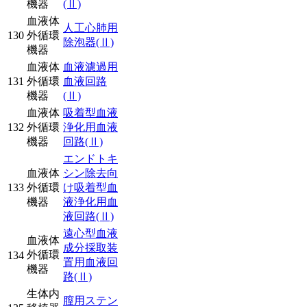
機器
(Ⅱ)
血液体
人工心肺用
130
外循環
除泡器
(Ⅱ)
機器
血液体
血液濾過用
131
外循環
血液回路
機器
(Ⅱ)
血液体
吸着型血液
132
外循環
浄化用血液
機器
回路
(Ⅱ)
エンドトキ
血液体
シン除去向
133
外循環
け吸着型血
機器
液浄化用血
液回路
(Ⅱ)
遠心型血液
血液体
成分採取装
外循環
134
置用血液回
機器
路
(Ⅱ)
生体内
膣用ステン