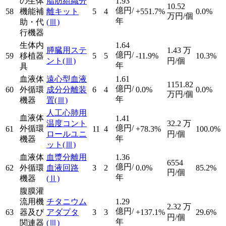
の生体
脂肪組織分
1.93
10.52
億円/
58
機能補
離キット
5
4
+551.7%
0.0%
万円/個
年
助・代
(Ⅲ)
行機器
生体内
1.64
膵臓用ステ
1.43
万
億円/
59
移植器
5
5
-11.9%
10.3%
ント
(Ⅲ)
円/個
年
具
血液体
遠心型血液
1.61
1151.82
億円/
60
外循環
成分分離装
6
4
0.0%
0.0%
万円/個
年
機器
置
(Ⅲ)
人工心肺用
血液体
1.41
温度コント
32.2
万
億円/
外循環
61
11
4
+78.3%
100.0%
ロールユニ
円/個
年
機器
ット
(Ⅲ)
血液体
血漿分離用
1.36
6554
億円/
62
外循環
血液回路
3
2
0.0%
85.2%
円/個
年
機器
(Ⅱ)
腹膜灌
流用機
チタニウム
1.29
2.32
万
億円/
63
器及び
アダプタ
3
3
+137.1%
29.6%
円/個
年
関連器
(Ⅲ)