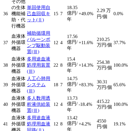
その他
の生体
単回使用自
18.35
2.29
万
億円/
36
機能補
己血回収キ
15
7
+49.0%
0.0%
円/個
年
助・代
ット
(Ⅱ)
行機器
補助循環用
血液体
17.56
バルーンポ
210.25
億円/
外循環
37
12
4
+11.6%
37.7%
万円/個
ンプ駆動装
年
機器
置
(Ⅲ)
血液体
多用途血液
15.4
254.38
億円/
38
外循環
処理用装置
22
8
+14.3%
100.0%
万円/個
年
機器
(Ⅲ)
血液体
人工心肺用
14.75
30.31
億円/
39
外循環
システム
18
7
+83.3%
65.6%
万円/個
年
機器
(Ⅲ)
血液体
多人数用透
13.73
415.22
億円/
40
外循環
析液供給装
12
4
-18.4%
100.0%
万円/個
年
機器
置
(Ⅲ)
血液体
多用途血液
13.42
4550
億円/
41
外循環
処理用血液
12
8
+4.2%
19.1%
円/個
年
機器
回路
(Ⅱ)