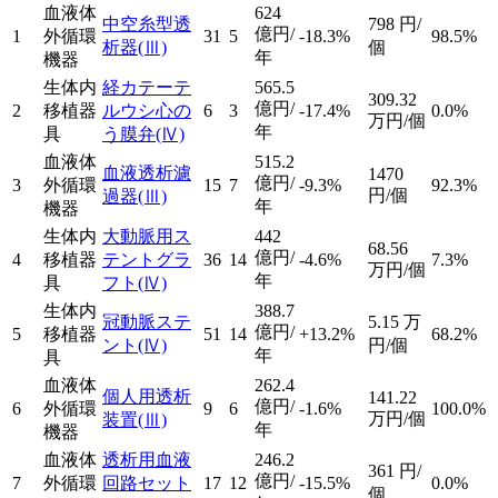
血液体
624
中空糸型透
798
円/
億円/
1
外循環
31
5
-18.3%
98.5%
析器
(Ⅲ)
個
年
機器
生体内
経カテーテ
565.5
309.32
億円/
2
移植器
ルウシ心の
6
3
-17.4%
0.0%
万円/個
年
具
う膜弁
(Ⅳ)
血液体
515.2
血液透析濾
1470
億円/
3
外循環
15
7
-9.3%
92.3%
円/個
過器
(Ⅲ)
年
機器
生体内
大動脈用ス
442
68.56
億円/
4
移植器
テントグラ
36
14
-4.6%
7.3%
万円/個
年
具
フト
(Ⅳ)
生体内
388.7
冠動脈ステ
5.15
万
億円/
5
移植器
51
14
+13.2%
68.2%
ント
(Ⅳ)
円/個
年
具
血液体
262.4
個人用透析
141.22
億円/
6
外循環
9
6
-1.6%
100.0%
万円/個
装置
(Ⅲ)
年
機器
血液体
透析用血液
246.2
361
円/
億円/
7
外循環
回路セット
17
12
-15.5%
0.0%
個