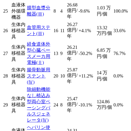
血液体
26.68
膜型血漿分
1.03
万
億円/
25
外循環
8
4
-9.6%
100.0%
離器
(Ⅲ)
円/個
年
機器
生体内
26.27
血管用ステ
13.32
億円/
26
移植器
16
11
+4.1%
33.6%
万円/個
ント
(Ⅲ)
年
具
経食道体外
生体内
26.21
型心臓ペー
6.85
万
億円/
移植器
27
13
9
-50.2%
76.7%
スメーカ用
円/個
年
具
電極
(Ⅱ)
生体内
腸骨動脈用
25.87
14
万
億円/
28
移植器
ステント
20
10
+11.2%
0.0%
円/個
年
具
(Ⅳ)
除細動機能
なし植込み
生体内
25.47
型両心室ペ
124.86
億円/
移植器
29
24
8
-10.1%
0.0%
万円/個
ーシングパ
年
具
ルスジェネ
レータ
(Ⅳ)
ヘパリン使
血液体
24.31