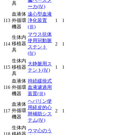
臓ペースメ
具
ーカ
(Ⅳ)
血液体
遠心型血液
113
外循環
浄化装置
1
1
機器
(Ⅲ)
マウス抗体
生体内
使用冠動脈
移植器
114
2
1
ステント
具
(Ⅳ)
生体内
大静脈用ス
115
移植器
1
1
テント
(Ⅳ)
具
血液体
持続緩徐式
116
外循環
血液濾過用
機器
装置
(Ⅲ)
ヘパリン使
血液体
用経皮的心
外循環
117
2
1
肺補助シス
機器
テム
(Ⅳ)
生体内
ウマ心のう
118
移植器