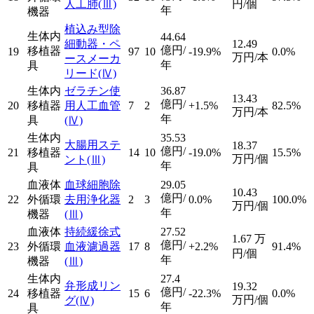
人工肺
(Ⅲ)
円/個
年
機器
植込み型除
生体内
44.64
細動器・ペ
12.49
億円/
移植器
19
97
10
-19.9%
0.0%
万円/本
ースメーカ
年
具
リード
(Ⅳ)
生体内
ゼラチン使
36.87
13.43
億円/
20
移植器
用人工血管
7
2
+1.5%
82.5%
万円/本
年
具
(Ⅳ)
生体内
35.53
大腸用ステ
18.37
億円/
21
移植器
14
10
-19.0%
15.5%
万円/個
ント
(Ⅲ)
年
具
血液体
血球細胞除
29.05
10.43
億円/
22
外循環
去用浄化器
2
3
0.0%
100.0%
万円/個
年
機器
(Ⅲ)
血液体
持続緩徐式
27.52
1.67
万
億円/
23
外循環
血液濾過器
17
8
+2.2%
91.4%
円/個
年
機器
(Ⅲ)
生体内
27.4
弁形成リン
19.32
億円/
24
移植器
15
6
-22.3%
0.0%
万円/個
グ
(Ⅳ)
年
具