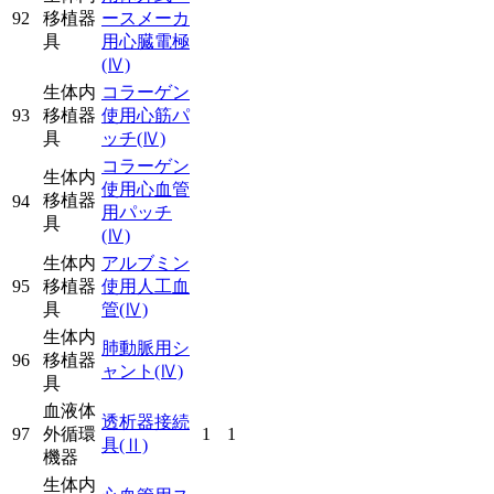
92
移植器
ースメーカ
具
用心臓電極
(Ⅳ)
生体内
コラーゲン
93
移植器
使用心筋パ
具
ッチ
(Ⅳ)
コラーゲン
生体内
使用心血管
移植器
94
用パッチ
具
(Ⅳ)
生体内
アルブミン
95
移植器
使用人工血
具
管
(Ⅳ)
生体内
肺動脈用シ
96
移植器
ャント
(Ⅳ)
具
血液体
透析器接続
97
外循環
1
1
具
(Ⅱ)
機器
生体内