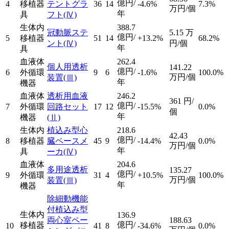
億円/
4
移植器
テントグラ
36
14
-4.6%
7.3%
万円/個
年
具
フト
(Ⅳ)
生体内
388.7
冠動脈ステ
5.15
万
億円/
5
移植器
51
14
+13.2%
68.2%
ント
(Ⅳ)
円/個
年
具
血液体
262.4
個人用透析
141.22
億円/
6
外循環
9
6
-1.6%
100.0%
万円/個
装置
(Ⅲ)
年
機器
血液体
透析用血液
246.2
361
円/
億円/
7
外循環
回路セット
17
12
-15.5%
0.0%
個
年
機器
(Ⅱ)
生体内
植込み型心
218.6
42.43
億円/
8
移植器
臓ペースメ
45
9
-14.4%
0.0%
万円/個
年
具
ーカ
(Ⅳ)
血液体
204.6
多用途透析
135.27
億円/
9
外循環
31
4
+10.5%
100.0%
万円/個
装置
(Ⅲ)
年
機器
除細動機能
付植込み型
生体内
136.9
両心室ペー
188.63
億円/
移植器
10
41
8
-34.6%
0.0%