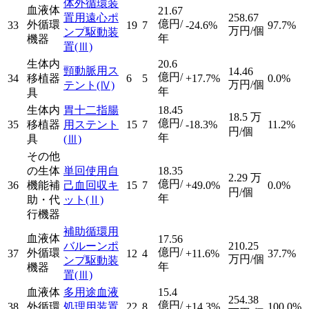
体外循環装
血液体
21.67
置用遠心ポ
258.67
億円/
外循環
33
19
7
-24.6%
97.7%
万円/個
ンプ駆動装
年
機器
置
(Ⅲ)
生体内
20.6
頸動脈用ス
14.46
億円/
34
移植器
6
5
+17.7%
0.0%
万円/個
テント
(Ⅳ)
年
具
生体内
胃十二指腸
18.45
18.5
万
億円/
35
移植器
用ステント
15
7
-18.3%
11.2%
円/個
年
具
(Ⅲ)
その他
の生体
単回使用自
18.35
2.29
万
億円/
36
機能補
己血回収キ
15
7
+49.0%
0.0%
円/個
年
助・代
ット
(Ⅱ)
行機器
補助循環用
血液体
17.56
バルーンポ
210.25
億円/
外循環
37
12
4
+11.6%
37.7%
万円/個
ンプ駆動装
年
機器
置
(Ⅲ)
血液体
多用途血液
15.4
254.38
億円/
38
外循環
処理用装置
22
8
+14.3%
100.0%