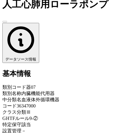
人工心肺用ローラポンプ
データソース情報
基本情報
類別コード
器07
類別名称
内臓機能代用器
中分類名
血液体外循環機器
コード
36347000
クラス分類
Ⅲ
GHTFルール
9-②
特定保守
該当
設置管理
－