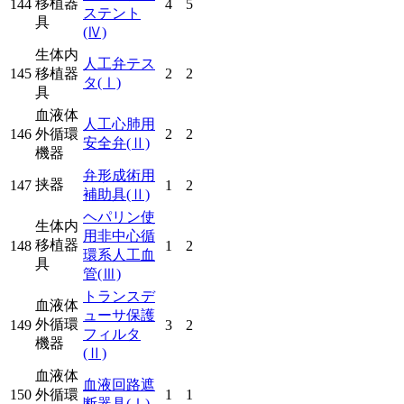
移植器
144
4
5
ステント
具
(Ⅳ)
生体内
人工弁テス
145
移植器
2
2
タ
(Ⅰ)
具
血液体
人工心肺用
146
外循環
2
2
安全弁
(Ⅱ)
機器
弁形成術用
挟器
147
1
2
補助具
(Ⅱ)
ヘパリン使
生体内
用非中心循
移植器
148
1
2
環系人工血
具
管
(Ⅲ)
トランスデ
血液体
ューサ保護
外循環
149
3
2
フィルタ
機器
(Ⅱ)
血液体
血液回路遮
150
外循環
1
1
断器具
(Ⅰ)