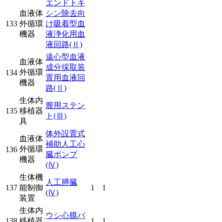
エンドトキ
血液体
シン除去向
133
外循環
け吸着型血
機器
液浄化用血
液回路
(Ⅱ)
遠心型血液
血液体
成分採取装
外循環
134
置用血液回
機器
路
(Ⅱ)
生体内
膣用ステン
135
移植器
ト
(Ⅲ)
具
体外設置式
血液体
補助人工心
外循環
136
臓ポンプ
機器
(Ⅳ)
生体機
人工膵臓
137
能制御
1
1
(Ⅳ)
装置
生体内
ウシ心膜パ
138
移植器
1
1