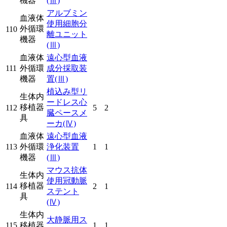
機器
(Ⅲ)
アルブミン
血液体
使用細胞分
外循環
110
離ユニット
機器
(Ⅲ)
血液体
遠心型血液
111
外循環
成分採取装
機器
置
(Ⅲ)
植込み型リ
生体内
ードレス心
移植器
112
5
2
臓ペースメ
具
ーカ
(Ⅳ)
血液体
遠心型血液
113
外循環
浄化装置
1
1
機器
(Ⅲ)
マウス抗体
生体内
使用冠動脈
移植器
114
2
1
ステント
具
(Ⅳ)
生体内
大静脈用ス
115
移植器
1
1