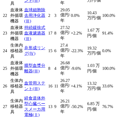
万円/個
ント
(Ⅲ)
年
具
血液体
血球細胞除
29.05
10.43
億円/
22
外循環
去用浄化器
2
3
0.0%
100.0%
万円/個
年
機器
(Ⅲ)
血液体
持続緩徐式
27.52
1.67
万
億円/
23
外循環
血液濾過器
17
8
+2.2%
91.4%
円/個
年
機器
(Ⅲ)
生体内
27.4
弁形成リン
19.32
億円/
24
移植器
15
6
-22.3%
0.0%
万円/個
グ
(Ⅳ)
年
具
血液体
26.68
膜型血漿分
1.03
万
億円/
25
外循環
8
4
-9.6%
100.0%
離器
(Ⅲ)
円/個
年
機器
生体内
26.27
血管用ステ
13.32
億円/
26
移植器
16
11
+4.1%
33.6%
万円/個
ント
(Ⅲ)
年
具
経食道体外
生体内
26.21
型心臓ペー
6.85
万
億円/
移植器
27
13
9
-50.2%
76.7%
スメーカ用
円/個
年
具
電極
(Ⅱ)