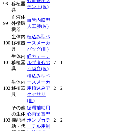
心血管用ス
98
移植器
テント
(Ⅳ)
具
血液体
血管内膜型
99
外循環
人工肺
(Ⅳ)
機器
生体内
植込み型ペ
100
移植器
ースメーカ
具
バッグ
(Ⅲ)
生体内
経カテーテ
101
移植器
ルブタ心の
7
1
具
う膜弁
(Ⅳ)
植込み型ペ
生体内
ースメーカ
102
移植器
用植込みア
2
2
具
クセサリ
(Ⅲ)
その他
循環補助用
の生体
心内留置型
103
機能補
ポンプカテ
2
2
助・代
ーテル用制