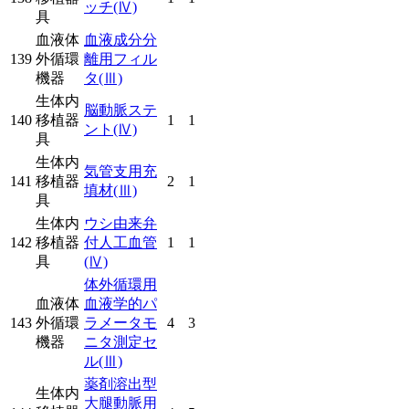
ッチ
(Ⅳ)
具
血液体
血液成分分
139
外循環
離用フィル
機器
タ
(Ⅲ)
生体内
脳動脈ステ
140
移植器
1
1
ント
(Ⅳ)
具
生体内
気管支用充
141
移植器
2
1
填材
(Ⅲ)
具
生体内
ウシ由来弁
142
移植器
付人工血管
1
1
具
(Ⅳ)
体外循環用
血液体
血液学的パ
143
外循環
ラメータモ
4
3
機器
ニタ測定セ
ル
(Ⅲ)
薬剤溶出型
生体内
大腿動脈用