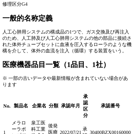
修理区分
G4
一般的名称定義
人工心肺用システムの構成品の1つで、ガス交換及び再注入
のため、人工肺及び人工心肺用システムの他の部品に接続さ
れた体外チューブセットに血液を圧入するローラのような機
構を介して、体外の血流を注入（循環）する装置をいう。
医療機器品目一覧（1品目、1社）
※ 一部の古いデータや最新情報が含まれていない場合があ
ります
承
認
製品名
企業名
分類
承認年月
承認番号
No.
区
分
メラロ
泉工医
後発
ーラポ
科工業
承
医療
1
2022/07/21
30400BZX00160000