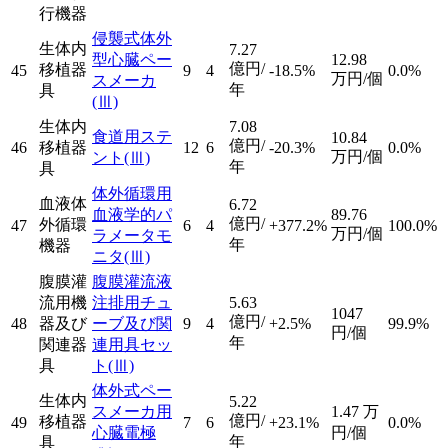
行機器
侵襲式体外
生体内
7.27
型心臓ペー
12.98
億円/
移植器
45
9
4
-18.5%
0.0%
万円/個
スメーカ
年
具
(Ⅲ)
生体内
7.08
食道用ステ
10.84
億円/
46
移植器
12
6
-20.3%
0.0%
万円/個
ント
(Ⅲ)
年
具
体外循環用
血液体
6.72
血液学的パ
89.76
億円/
外循環
47
6
4
+377.2%
100.0%
万円/個
ラメータモ
年
機器
ニタ
(Ⅲ)
腹膜灌
腹膜灌流液
流用機
注排用チュ
5.63
1047
億円/
48
器及び
ーブ及び関
9
4
+2.5%
99.9%
円/個
年
関連器
連用具セッ
具
ト
(Ⅲ)
体外式ペー
生体内
5.22
スメーカ用
1.47
万
億円/
移植器
49
7
6
+23.1%
0.0%
心臓電極
円/個
年
具