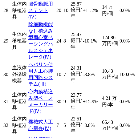
生体内
腸骨動脈用
25.87
14
万
億円/
28
移植器
ステント
20
10
+11.2%
0.0%
円/個
年
具
(Ⅳ)
除細動機能
なし植込み
生体内
25.47
型両心室ペ
124.86
億円/
移植器
29
24
8
-10.1%
0.0%
万円/個
ーシングパ
年
具
ルスジェネ
レータ
(Ⅳ)
ヘパリン使
血液体
24.31
用人工心肺
10.43
億円/
外循環
30
10
7
-8.8%
100.0%
万円/個
用回路シス
年
機器
テム
(Ⅲ)
心内膜植込
生体内
23.77
み型ペース
4.21
万
億円/
移植器
31
30
9
+15.9%
0.0%
メーカリー
円/本
年
具
ド
(Ⅳ)
生体内
22.51
機械式人工
66.43
億円/
32
移植器
7
5
-8.8%
0.0%
万円/個
心臓弁
(Ⅳ)
年
具