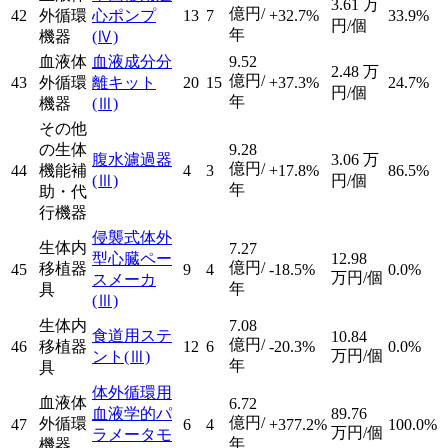
3.61
万
億円/
42
外循環
心ポンプ
13
7
+32.7%
33.9%
円/個
年
機器
(Ⅳ)
血液体
血液成分分
9.52
2.48
万
億円/
43
外循環
離キット
20
15
+37.3%
24.7%
円/個
年
機器
(Ⅲ)
その他
の生体
9.28
腹水濾過器
3.06
万
億円/
44
機能補
4
3
+17.8%
86.5%
(Ⅲ)
円/個
年
助・代
行機器
侵襲式体外
生体内
7.27
型心臓ペー
12.98
億円/
移植器
45
9
4
-18.5%
0.0%
万円/個
スメーカ
年
具
(Ⅲ)
生体内
7.08
食道用ステ
10.84
億円/
46
移植器
12
6
-20.3%
0.0%
万円/個
ント
(Ⅲ)
年
具
体外循環用
血液体
6.72
血液学的パ
89.76
億円/
外循環
47
6
4
+377.2%
100.0%
万円/個
ラメータモ
年
機器