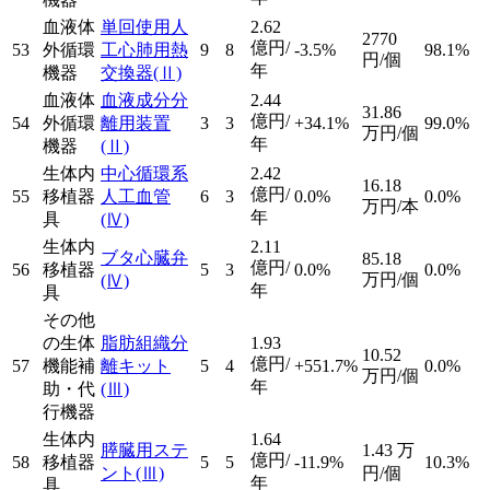
血液体
単回使用人
2.62
2770
億円/
53
外循環
工心肺用熱
9
8
-3.5%
98.1%
円/個
年
機器
交換器
(Ⅱ)
血液体
血液成分分
2.44
31.86
億円/
54
外循環
離用装置
3
3
+34.1%
99.0%
万円/個
年
機器
(Ⅱ)
生体内
中心循環系
2.42
16.18
億円/
55
移植器
人工血管
6
3
0.0%
0.0%
万円/本
年
具
(Ⅳ)
生体内
2.11
ブタ心臓弁
85.18
億円/
56
移植器
5
3
0.0%
0.0%
万円/個
(Ⅳ)
年
具
その他
の生体
脂肪組織分
1.93
10.52
億円/
57
機能補
離キット
5
4
+551.7%
0.0%
万円/個
年
助・代
(Ⅲ)
行機器
生体内
1.64
膵臓用ステ
1.43
万
億円/
58
移植器
5
5
-11.9%
10.3%
ント
(Ⅲ)
円/個
年
具