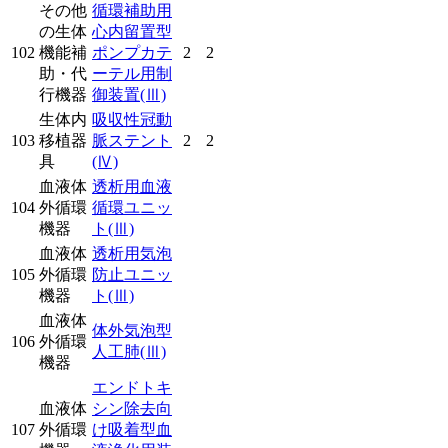
その他
循環補助用
の生体
心内留置型
102
機能補
ポンプカテ
2
2
助・代
ーテル用制
行機器
御装置
(Ⅲ)
生体内
吸収性冠動
103
移植器
脈ステント
2
2
具
(Ⅳ)
血液体
透析用血液
104
外循環
循環ユニッ
機器
ト
(Ⅲ)
血液体
透析用気泡
105
外循環
防止ユニッ
機器
ト
(Ⅲ)
血液体
体外気泡型
106
外循環
人工肺
(Ⅲ)
機器
エンドトキ
血液体
シン除去向
107
外循環
け吸着型血