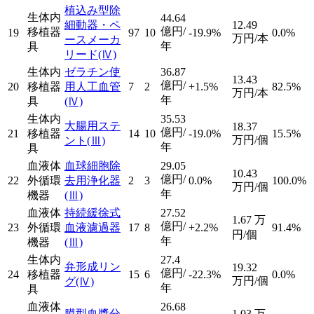
植込み型除
生体内
44.64
細動器・ペ
12.49
億円/
移植器
19
97
10
-19.9%
0.0%
万円/本
ースメーカ
年
具
リード
(Ⅳ)
生体内
ゼラチン使
36.87
13.43
億円/
20
移植器
用人工血管
7
2
+1.5%
82.5%
万円/本
年
具
(Ⅳ)
生体内
35.53
大腸用ステ
18.37
億円/
21
移植器
14
10
-19.0%
15.5%
万円/個
ント
(Ⅲ)
年
具
血液体
血球細胞除
29.05
10.43
億円/
22
外循環
去用浄化器
2
3
0.0%
100.0%
万円/個
年
機器
(Ⅲ)
血液体
持続緩徐式
27.52
1.67
万
億円/
23
外循環
血液濾過器
17
8
+2.2%
91.4%
円/個
年
機器
(Ⅲ)
生体内
27.4
弁形成リン
19.32
億円/
24
移植器
15
6
-22.3%
0.0%
万円/個
グ
(Ⅳ)
年
具
血液体
26.68
膜型血漿分
1.03
万