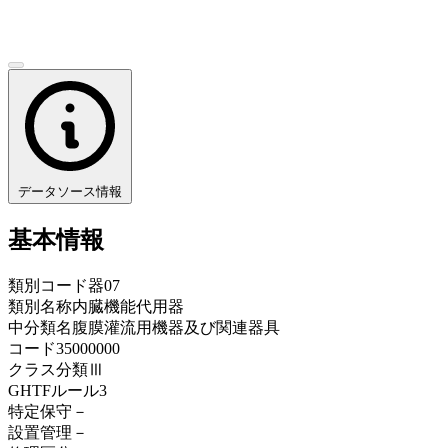
データソース情報
基本情報
類別コード
器07
類別名称
内臓機能代用器
中分類名
腹膜灌流用機器及び関連器具
コード
35000000
クラス分類
Ⅲ
GHTFルール
3
特定保守
－
設置管理
－