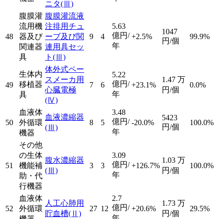
ニタ
(Ⅲ)
腹膜灌
腹膜灌流液
流用機
注排用チュ
5.63
1047
億円/
48
器及び
ーブ及び関
9
4
+2.5%
99.9%
円/個
年
関連器
連用具セッ
具
ト
(Ⅲ)
体外式ペー
生体内
5.22
スメーカ用
1.47
万
億円/
移植器
49
7
6
+23.1%
0.0%
心臓電極
円/個
年
具
(Ⅳ)
血液体
3.48
血液濃縮器
5423
億円/
50
外循環
8
5
-20.0%
100.0%
円/個
(Ⅲ)
年
機器
その他
の生体
3.09
腹水濃縮器
1.03
万
億円/
51
機能補
3
3
+126.7%
100.0%
(Ⅲ)
円/個
年
助・代
行機器
血液体
2.7
人工心肺用
1.73
万
億円/
52
外循環
27
12
+20.6%
29.5%
貯血槽
(Ⅱ)
円/個
年
機器