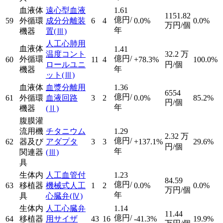
血液体
遠心型血液
1.61
1151.82
億円/
59
外循環
成分分離装
6
4
0.0%
0.0%
万円/個
年
機器
置
(Ⅲ)
人工心肺用
血液体
1.41
温度コント
32.2
万
億円/
外循環
60
11
4
+78.3%
100.0%
ロールユニ
円/個
年
機器
ット
(Ⅲ)
血液体
血漿分離用
1.36
6554
億円/
61
外循環
血液回路
3
2
0.0%
85.2%
円/個
年
機器
(Ⅱ)
腹膜灌
流用機
チタニウム
1.29
2.32
万
億円/
62
器及び
アダプタ
3
3
+137.1%
29.6%
円/個
年
関連器
(Ⅲ)
具
生体内
人工血管付
1.23
84.59
億円/
63
移植器
機械式人工
1
2
0.0%
0.0%
万円/個
年
具
心臓弁
(Ⅳ)
生体内
人工心臓弁
1.14
11.44
億円/
64
移植器
用サイザ
43
16
-41.3%
19.9%