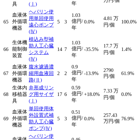
万円/個
年
具
(Ⅰ)
ヘパリン使
血液体
1.03
用単回使用
4.81
万
億円/
外循環
65
5
3
0.0%
100.0%
遠心ポンプ
円/個
年
機器
(Ⅳ)
植込み型補
生体機
1.03
助人工心臓
17.7
万
億円/
能制御
66
14
7
-35.5%
1.4%
システム
円/個
年
装置
(Ⅳ)
血液体
腹水濾過濃
0.9
2790
億円/
67
外循環
縮用血液回
2
2
-13.9%
61.9%
円/個
年
機器
路
(Ⅱ)
生体内
弁形成リン
0.59
7.33
万
億円/
68
移植器
グ用サイザ
17
6
+18.0%
0.0%
円/個
年
具
(Ⅰ)
単回使用体
血液体
0.51
外設置式補
257.43
億円/
外循環
69
5
3
0.0%
76.9%
万円/個
助人工心臓
年
機器
ポンプ
(Ⅳ)
ヘパリン使
血液体
0.46