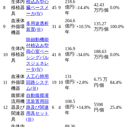
生体内
植込み型心
218.6
42.43
億円/
8
移植器
臓ペースメ
45
9
-14.4%
0.0%
万円/個
年
具
ーカ
(Ⅳ)
血液体
204.6
多用途透析
135.27
億円/
9
外循環
31
4
+10.5%
100.0%
万円/個
装置
(Ⅲ)
年
機器
除細動機能
付植込み型
生体内
136.9
両心室ペー
188.63
億円/
移植器
10
41
8
-34.6%
0.0%
万円/個
シングパル
年
具
スジェネレ
ータ
(Ⅳ)
血液体
人工心肺用
131
6.75
万
億円/
11
外循環
回路システ
19
10
+2.8%
84.4%
円/個
年
機器
ム
(Ⅲ)
腹膜灌
自動腹膜灌
流用機
流装置用回
108.5
5598
億円/
12
器及び
路及び関連
6
4
+14.8%
25.4%
円/個
年
関連器
用具セット
具
(Ⅲ)
生体内
89.36