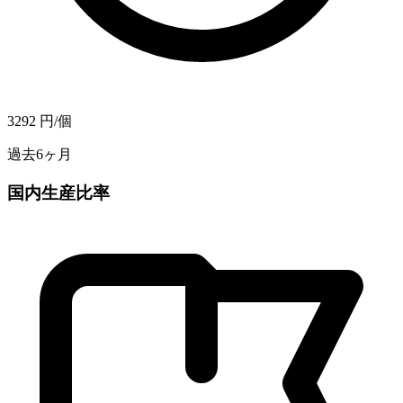
3292
円/個
過去6ヶ月
国内生産比率