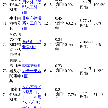
用体外式膜
7.43
万
億円/
外循環
70
6
5
0.0%
100.0%
型人工肺
円/個
年
機器
(Ⅲ)
生体内
非中心循環
0.45
8.77
万
億円/
71
移植器
系人工血管
12
7
-63.2%
0.0%
円/本
年
具
(Ⅲ)
その他
の生体
0.34
自己血回収
-106859
億円/
72
機能補
8
5
0.0%
0.0%
円/個
装置
(Ⅱ)
年
助・代
行機器
腹膜灌
流用機
腹膜透析用
0.23
1.82
万
億円/
73
器及び
カテーテル
6
4
0.0%
11.9%
円/個
年
関連器
(Ⅲ)
具
左心室ライ
血液体
0.2
ン吸引コン
2532
億円/
外循環
74
4
4
-17.7%
71.4%
円/個
トロール用
年
機器
バルブ
(Ⅱ)