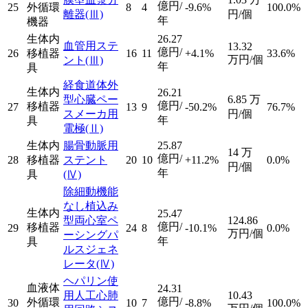
億円/
25
外循環
8
4
-9.6%
100.0%
離器
(Ⅲ)
円/個
年
機器
生体内
26.27
血管用ステ
13.32
億円/
26
移植器
16
11
+4.1%
33.6%
万円/個
ント
(Ⅲ)
年
具
経食道体外
生体内
26.21
型心臓ペー
6.85
万
億円/
移植器
27
13
9
-50.2%
76.7%
スメーカ用
円/個
年
具
電極
(Ⅱ)
生体内
腸骨動脈用
25.87
14
万
億円/
28
移植器
ステント
20
10
+11.2%
0.0%
円/個
年
具
(Ⅳ)
除細動機能
なし植込み
生体内
25.47
型両心室ペ
124.86
億円/
移植器
29
24
8
-10.1%
0.0%
万円/個
ーシングパ
年
具
ルスジェネ
レータ
(Ⅳ)
ヘパリン使
血液体
24.31
用人工心肺
10.43
億円/
外循環
30
10
7
-8.8%
100.0%