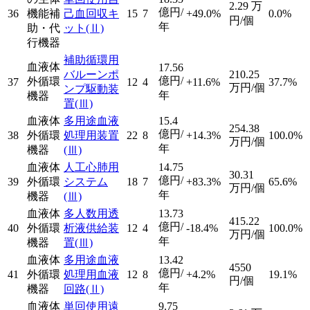
2.29
万
億円/
36
機能補
己血回収キ
15
7
+49.0%
0.0%
円/個
年
助・代
ット
(Ⅱ)
行機器
補助循環用
血液体
17.56
バルーンポ
210.25
億円/
外循環
37
12
4
+11.6%
37.7%
万円/個
ンプ駆動装
年
機器
置
(Ⅲ)
血液体
多用途血液
15.4
254.38
億円/
38
外循環
処理用装置
22
8
+14.3%
100.0%
万円/個
年
機器
(Ⅲ)
血液体
人工心肺用
14.75
30.31
億円/
39
外循環
システム
18
7
+83.3%
65.6%
万円/個
年
機器
(Ⅲ)
血液体
多人数用透
13.73
415.22
億円/
40
外循環
析液供給装
12
4
-18.4%
100.0%
万円/個
年
機器
置
(Ⅲ)
血液体
多用途血液
13.42
4550
億円/
41
外循環
処理用血液
12
8
+4.2%
19.1%
円/個
年
機器
回路
(Ⅱ)
血液体
単回使用遠
9.75