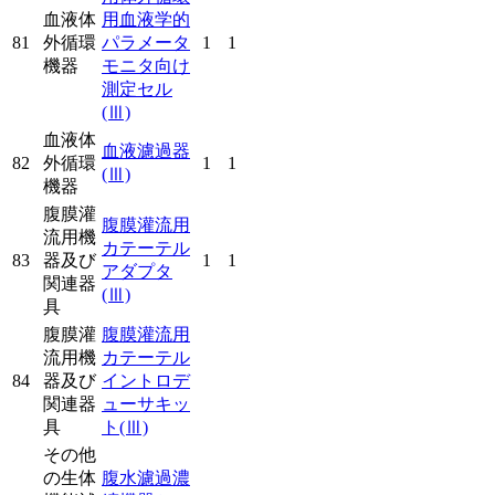
血液体
用血液学的
81
外循環
パラメータ
1
1
機器
モニタ向け
測定セル
(Ⅲ)
血液体
血液濾過器
82
外循環
1
1
(Ⅲ)
機器
腹膜灌
腹膜灌流用
流用機
カテーテル
83
器及び
1
1
アダプタ
関連器
(Ⅲ)
具
腹膜灌
腹膜灌流用
流用機
カテーテル
84
器及び
イントロデ
関連器
ューサキッ
具
ト
(Ⅲ)
その他
の生体
腹水濾過濃