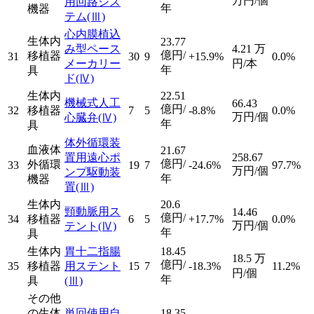
万円/個
用回路シス
年
機器
テム
(Ⅲ)
心内膜植込
生体内
23.77
み型ペース
4.21
万
億円/
移植器
31
30
9
+15.9%
0.0%
メーカリー
円/本
年
具
ド
(Ⅳ)
生体内
22.51
機械式人工
66.43
億円/
32
移植器
7
5
-8.8%
0.0%
万円/個
心臓弁
(Ⅳ)
年
具
体外循環装
血液体
21.67
置用遠心ポ
258.67
億円/
外循環
33
19
7
-24.6%
97.7%
万円/個
ンプ駆動装
年
機器
置
(Ⅲ)
生体内
20.6
頸動脈用ス
14.46
億円/
34
移植器
6
5
+17.7%
0.0%
万円/個
テント
(Ⅳ)
年
具
生体内
胃十二指腸
18.45
18.5
万
億円/
35
移植器
用ステント
15
7
-18.3%
11.2%
円/個
年
具
(Ⅲ)
その他
の生体
単回使用自
18.35