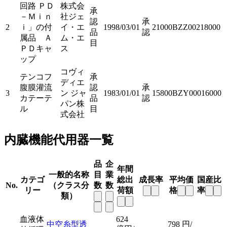
回路 ＰＤ
株式会
承
－Ｍｉｎ
社ジェ
認
承
2
ｉ」の付
イ・エ
1998/03/01
21000BZZ00218000
品
認
属品 Ａ
ム・エ
目
ＰＤキャ
ス
ップ
コヴィ
テンコフ
承
ディエ
腹膜灌流
認
承
3
ン ジャ
1983/01/01
15800BZY00016000
カテーテ
品
認
パン株
ル
目
式会社
内臓機能代用器一覧
品
企
年間
一般的名称
目
業
カテゴ
総出
成長率
平均価
国産比
No.
（クラス分
数
数
リー
荷額
格
率
類）
血液体
624
中空糸型透
798
円/