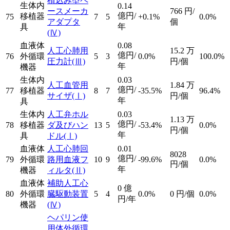
植込み型ペ
生体内
0.14
ースメーカ
766
円/
億円/
移植器
75
7
5
+0.1%
0.0%
アダプタ
個
年
具
(Ⅳ)
血液体
0.08
人工心肺用
15.2
万
億円/
76
外循環
5
3
0.0%
100.0%
圧力計
(Ⅲ)
円/個
年
機器
生体内
0.03
人工血管用
1.84
万
億円/
77
移植器
8
7
-35.5%
96.4%
サイザ
(Ⅰ)
円/個
年
具
生体内
人工弁ホル
0.03
1.13
万
億円/
78
移植器
ダ及びハン
13
5
-53.4%
0.0%
円/個
年
具
ドル
(Ⅰ)
血液体
人工心肺回
0.01
8028
億円/
79
外循環
路用血液フ
10
9
-99.6%
0.0%
円/個
年
機器
ィルタ
(Ⅱ)
血液体
補助人工心
0
億
80
外循環
臓駆動装置
5
4
0.0%
0
円/個
0.0%
円/年
機器
(Ⅳ)
ヘパリン使
用体外循環