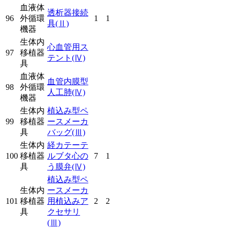
血液体
透析器接続
96
外循環
1
1
具
(Ⅱ)
機器
生体内
心血管用ス
97
移植器
テント
(Ⅳ)
具
血液体
血管内膜型
98
外循環
人工肺
(Ⅳ)
機器
生体内
植込み型ペ
99
移植器
ースメーカ
具
バッグ
(Ⅲ)
生体内
経カテーテ
100
移植器
ルブタ心の
7
1
具
う膜弁
(Ⅳ)
植込み型ペ
生体内
ースメーカ
101
移植器
用植込みア
2
2
具
クセサリ
(Ⅲ)