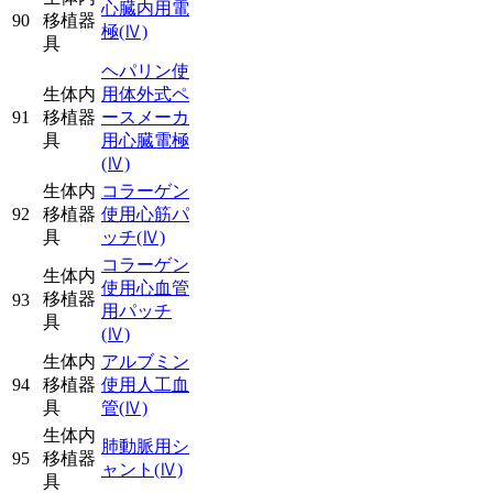
心臓内用電
90
移植器
極
(Ⅳ)
具
ヘパリン使
生体内
用体外式ペ
91
移植器
ースメーカ
具
用心臓電極
(Ⅳ)
生体内
コラーゲン
92
移植器
使用心筋パ
具
ッチ
(Ⅳ)
コラーゲン
生体内
使用心血管
移植器
93
用パッチ
具
(Ⅳ)
生体内
アルブミン
94
移植器
使用人工血
具
管
(Ⅳ)
生体内
肺動脈用シ
95
移植器
ャント
(Ⅳ)
具