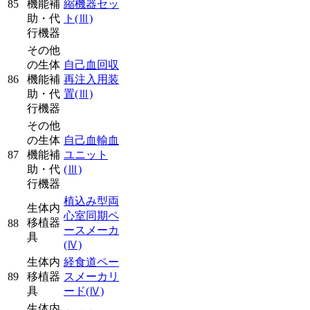
85
機能補
縮機器セッ
助・代
ト
(Ⅲ)
行機器
その他
の生体
自己血回収
86
機能補
再注入用装
助・代
置
(Ⅲ)
行機器
その他
の生体
自己血輸血
87
機能補
ユニット
助・代
(Ⅲ)
行機器
植込み型両
生体内
心室同期ペ
移植器
88
ースメーカ
具
(Ⅳ)
生体内
経食道ペー
89
移植器
スメーカリ
具
ード
(Ⅳ)
生体内