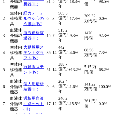
億円/
1
外循環
31
5
-18.3%
98.5%
析器
(Ⅲ)
個
年
機器
生体内
経カテーテ
565.5
309.32
億円/
2
移植器
ルウシ心の
6
3
-17.4%
0.0%
万円/個
年
具
う膜弁
(Ⅳ)
血液体
515.2
血液透析濾
1470
億円/
3
外循環
15
7
-9.3%
92.3%
円/個
過器
(Ⅲ)
年
機器
生体内
大動脈用ス
442
68.56
億円/
4
移植器
テントグラ
36
14
-4.6%
7.3%
万円/個
年
具
フト
(Ⅳ)
生体内
388.7
冠動脈ステ
5.15
万
億円/
5
移植器
51
14
+13.2%
68.2%
ント
(Ⅳ)
円/個
年
具
血液体
262.4
個人用透析
141.22
億円/
6
外循環
9
6
-1.6%
100.0%
万円/個
装置
(Ⅲ)
年
機器
血液体
透析用血液
246.2
361
円/
億円/
7
外循環
回路セット
17
12
-15.5%
0.0%
個
年
機器
(Ⅱ)