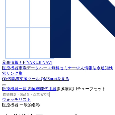
薬事情報ナビ
YAKUJI NAVI
医療機器市場データベース
無料セミナー
求人情報
法令通知検
索
リンク集
QMS業務支援ツール
QMSmartを見る
医療機器一覧
内臓機能代用器
腹膜灌流用チューブセット
ウォッチリスト
医療機器 一般的名称