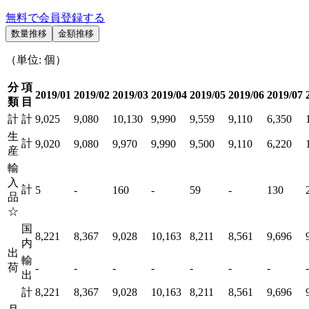
無料で会員登録する
数量推移
金額推移
（単位: 個）
分
項
2019/01
2019/02
2019/03
2019/04
2019/05
2019/06
2019/07
類
目
計
計
9,025
9,080
10,130
9,990
9,559
9,110
6,350
生
計
9,020
9,080
9,970
9,990
9,500
9,110
6,220
産
輸
入
計
5
-
160
-
59
-
130
品
☆
国
8,221
8,367
9,028
10,163
8,211
8,561
9,696
内
出
輸
荷
-
-
-
-
-
-
-
-
出
計
8,221
8,367
9,028
10,163
8,211
8,561
9,696