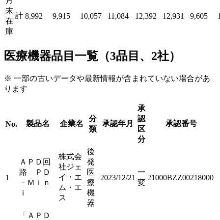
月
末
計
8,992
9,915
10,057
11,084
12,392
12,931
9,605
在
庫
医療機器品目一覧（3品目、2社）
※ 一部の古いデータや最新情報が含まれていない場合があ
ります
承
分
認
製品名
企業名
承認年月
承認番号
No.
類
区
分
後
株式会
ＡＰＤ回
発
社ジェ
路 ＰＤ
医
一
イ・エ
1
2023/12/21
21000BZZ00218000
－Ｍｉｎ
療
変
ム・エ
ｉ
機
ス
器
「ＡＰＤ