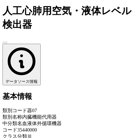
人工心肺用空気・液体レベル
検出器
データソース情報
基本情報
類別コード
器07
類別名称
内臓機能代用器
中分類名
血液体外循環機器
コード
35440000
クラス分類
Ⅲ