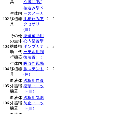
具
う膜弁
(Ⅳ)
植込み型ペ
生体内
ースメーカ
102
移植器
用植込みア
2
2
具
クセサリ
(Ⅲ)
その他
循環補助用
の生体
心内留置型
103
機能補
ポンプカテ
2
2
助・代
ーテル用制
行機器
御装置
(Ⅲ)
生体内
吸収性冠動
104
移植器
脈ステント
2
2
具
(Ⅳ)
血液体
透析用血液
105
外循環
循環ユニッ
機器
ト
(Ⅲ)
血液体
透析用気泡
106
外循環
防止ユニッ
機器
ト
(Ⅲ)