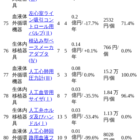
具
左心室ライ
血液体
0.2
ン吸引コン
2532
億円/
外循環
75
4
4
-17.7%
71.4%
円/個
トロール用
年
機器
バルブ
(Ⅱ)
植込み型ペ
生体内
0.14
ースメーカ
766
円/
億円/
移植器
76
7
5
+0.1%
0.0%
アダプタ
個
年
具
(Ⅳ)
血液体
0.08
人工心肺用
15.2
万
億円/
77
外循環
5
3
0.0%
100.0%
圧力計
(Ⅲ)
円/個
年
機器
生体内
0.03
人工血管用
1.84
万
億円/
78
移植器
8
7
-35.5%
96.4%
サイザ
(Ⅰ)
円/個
年
具
生体内
人工弁ホル
0.03
1.13
万
億円/
79
移植器
ダ及びハン
13
5
-53.4%
0.0%
円/個
年
具
ドル
(Ⅰ)
血液体
人工心肺回
0.01
8028
億円/
80
外循環
路用血液フ
10
9
-99.6%
0.0%