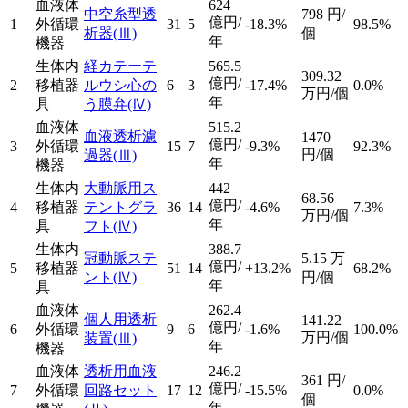
血液体
624
中空糸型透
798
円/
億円/
1
外循環
31
5
-18.3%
98.5%
析器
(Ⅲ)
個
年
機器
生体内
経カテーテ
565.5
309.32
億円/
2
移植器
ルウシ心の
6
3
-17.4%
0.0%
万円/個
年
具
う膜弁
(Ⅳ)
血液体
515.2
血液透析濾
1470
億円/
3
外循環
15
7
-9.3%
92.3%
円/個
過器
(Ⅲ)
年
機器
生体内
大動脈用ス
442
68.56
億円/
4
移植器
テントグラ
36
14
-4.6%
7.3%
万円/個
年
具
フト
(Ⅳ)
生体内
388.7
冠動脈ステ
5.15
万
億円/
5
移植器
51
14
+13.2%
68.2%
ント
(Ⅳ)
円/個
年
具
血液体
262.4
個人用透析
141.22
億円/
6
外循環
9
6
-1.6%
100.0%
万円/個
装置
(Ⅲ)
年
機器
血液体
透析用血液
246.2
361
円/
億円/
7
外循環
回路セット
17
12
-15.5%
0.0%
個
年