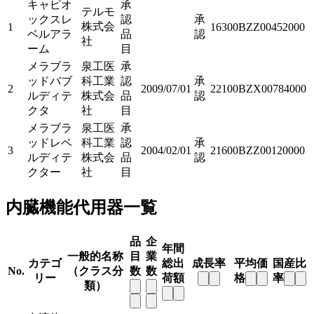
キャピオ
承
テルモ
ックスレ
認
承
株式会
1
16300BZZ00452000
ベルアラ
品
認
社
ーム
目
メラブラ
泉工医
承
ッドバブ
科工業
認
承
2
2009/07/01
22100BZX00784000
ルディテ
株式会
品
認
クタ
社
目
メラブラ
泉工医
承
ッドレベ
科工業
認
承
3
2004/02/01
21600BZZ00120000
ルディテ
株式会
品
認
クター
社
目
内臓機能代用器一覧
品
企
年間
一般的名称
目
業
カテゴ
総出
成長率
平均価
国産比
No.
（クラス分
数
数
リー
荷額
格
率
類）