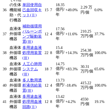
の生体
単回使用自
18.35
2.29
万
億円/
36
機能補
己血回収キ
15
7
+49.0%
0.0%
円/個
年
助・代
ット
(Ⅱ)
行機器
補助循環用
血液体
17.56
バルーンポ
210.25
億円/
外循環
37
12
4
+11.6%
37.7%
万円/個
ンプ駆動装
年
機器
置
(Ⅲ)
血液体
多用途血液
15.4
254.38
億円/
38
外循環
処理用装置
22
8
+14.3%
100.0%
万円/個
年
機器
(Ⅲ)
血液体
人工心肺用
14.75
30.31
億円/
39
外循環
システム
18
7
+83.3%
65.6%
万円/個
年
機器
(Ⅲ)
血液体
多人数用透
13.73
415.22
億円/
40
外循環
析液供給装
12
4
-18.4%
100.0%
万円/個
年
機器
置
(Ⅲ)
血液体
多用途血液
13.42
4550
億円/
41
外循環
処理用血液
12
8
+4.2%
19.1%
円/個
年
機器
回路
(Ⅱ)