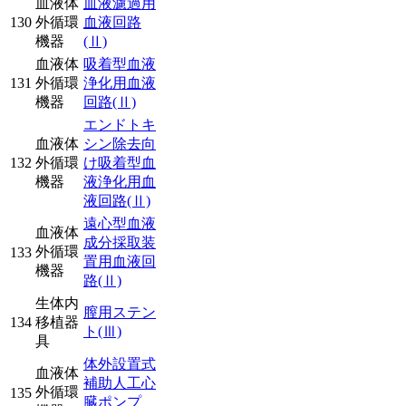
血液体
血液濾過用
130
外循環
血液回路
機器
(Ⅱ)
血液体
吸着型血液
131
外循環
浄化用血液
機器
回路
(Ⅱ)
エンドトキ
血液体
シン除去向
132
外循環
け吸着型血
機器
液浄化用血
液回路
(Ⅱ)
遠心型血液
血液体
成分採取装
外循環
133
置用血液回
機器
路
(Ⅱ)
生体内
膣用ステン
134
移植器
ト
(Ⅲ)
具
体外設置式
血液体
補助人工心
外循環
135
臓ポンプ