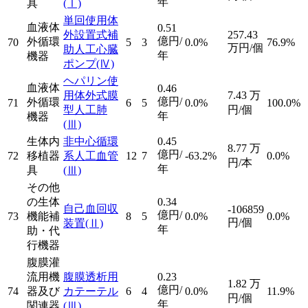
年
具
(Ⅰ)
単回使用体
血液体
0.51
外設置式補
257.43
億円/
外循環
70
5
3
0.0%
76.9%
万円/個
助人工心臓
年
機器
ポンプ
(Ⅳ)
ヘパリン使
血液体
0.46
用体外式膜
7.43
万
億円/
外循環
71
6
5
0.0%
100.0%
型人工肺
円/個
年
機器
(Ⅲ)
生体内
非中心循環
0.45
8.77
万
億円/
72
移植器
系人工血管
12
7
-63.2%
0.0%
円/本
年
具
(Ⅲ)
その他
の生体
0.34
自己血回収
-106859
億円/
73
機能補
8
5
0.0%
0.0%
円/個
装置
(Ⅱ)
年
助・代
行機器
腹膜灌
流用機
腹膜透析用
0.23
1.82
万
億円/
74
器及び
カテーテル
6
4
0.0%
11.9%
円/個
年
関連器
(Ⅲ)