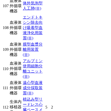
血液体
体外気泡型
107
外循環
人工肺
(Ⅲ)
機器
エンドトキ
血液体
シン除去向
108
外循環
け吸着型血
機器
液浄化用装
置
(Ⅲ)
血液体
膜型血漿分
109
外循環
離用装置
機器
(Ⅲ)
アルブミン
血液体
使用細胞分
外循環
110
離ユニット
機器
(Ⅲ)
血液体
遠心型血液
111
外循環
成分採取装
機器
置
(Ⅲ)
植込み型リ
生体内
ードレス心
移植器
112
5
2
臓ペースメ