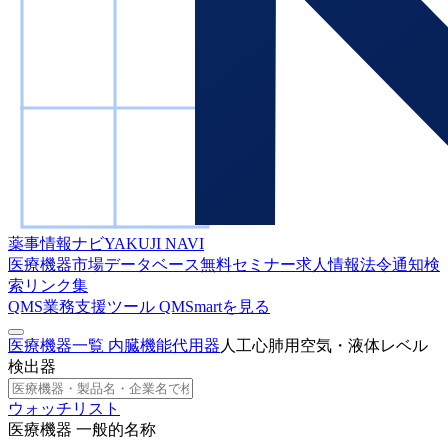
薬事情報ナビ
YAKUJI NAVI
医療機器市場データベース
無料セミナー
求人情報
法令通知検
索
リンク集
QMS業務支援ツール
QMSmartを見る
医療機器一覧
内臓機能代用器
人工心肺用空気・液体レベル
検出器
ウォッチリスト
医療機器 一般的名称