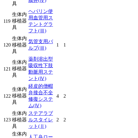
膜弁
(Ⅳ)
具
ヘパリン使
生体内
用血管用ス
移植器
119
テントグラ
具
フト
(Ⅲ)
生体内
気管支用バ
120
移植器
1
1
ルブ
(Ⅲ)
具
薬剤溶出型
生体内
吸収性下肢
移植器
121
動脈用ステ
具
ント
(Ⅳ)
経皮的僧帽
生体内
弁接合不全
移植器
122
4
2
修復システ
具
ム
(Ⅳ)
生体内
ステアラブ
123
移植器
ルスタイレ
2
2
具
ット
(Ⅱ)
生体内
人工弁ロー