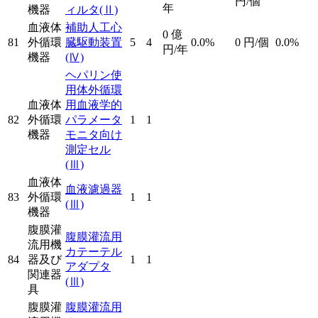
円/個
年
機器
ィルタ
(Ⅱ)
血液体
補助人工心
0
億
81
外循環
臓駆動装置
5
4
0.0%
0
円/個
0.0%
円/年
機器
(Ⅳ)
ヘパリン使
用体外循環
血液体
用血液学的
82
外循環
パラメータ
1
1
機器
モニタ向け
測定セル
(Ⅲ)
血液体
血液濾過器
83
外循環
1
1
(Ⅲ)
機器
腹膜灌
腹膜灌流用
流用機
カテーテル
84
器及び
1
1
アダプタ
関連器
(Ⅲ)
具
腹膜灌
腹膜灌流用