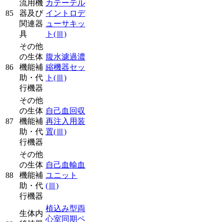
流用機
カテーテル
85
器及び
イントロデ
関連器
ューサキッ
具
ト
(Ⅲ)
その他
の生体
腹水濾過濃
86
機能補
縮機器セッ
助・代
ト
(Ⅲ)
行機器
その他
の生体
自己血回収
87
機能補
再注入用装
助・代
置
(Ⅲ)
行機器
その他
の生体
自己血輸血
88
機能補
ユニット
助・代
(Ⅲ)
行機器
植込み型両
生体内
心室同期ペ