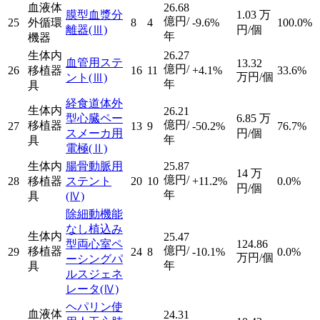
血液体
26.68
膜型血漿分
1.03
万
億円/
25
外循環
8
4
-9.6%
100.0%
離器
(Ⅲ)
円/個
年
機器
生体内
26.27
血管用ステ
13.32
億円/
26
移植器
16
11
+4.1%
33.6%
万円/個
ント
(Ⅲ)
年
具
経食道体外
生体内
26.21
型心臓ペー
6.85
万
億円/
移植器
27
13
9
-50.2%
76.7%
スメーカ用
円/個
年
具
電極
(Ⅱ)
生体内
腸骨動脈用
25.87
14
万
億円/
28
移植器
ステント
20
10
+11.2%
0.0%
円/個
年
具
(Ⅳ)
除細動機能
なし植込み
生体内
25.47
型両心室ペ
124.86
億円/
移植器
29
24
8
-10.1%
0.0%
万円/個
ーシングパ
年
具
ルスジェネ
レータ
(Ⅳ)
ヘパリン使
血液体
24.31