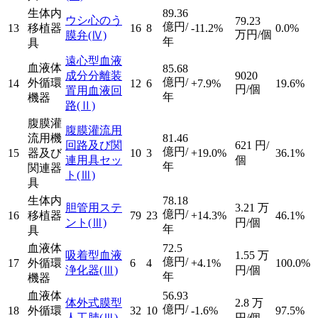
生体内
89.36
ウシ心のう
79.23
億円/
13
移植器
16
8
-11.2%
0.0%
万円/個
膜弁
(Ⅳ)
年
具
遠心型血液
血液体
85.68
成分分離装
9020
億円/
外循環
14
12
6
+7.9%
19.6%
円/個
置用血液回
年
機器
路
(Ⅱ)
腹膜灌
腹膜灌流用
流用機
81.46
回路及び関
621
円/
億円/
15
器及び
10
3
+19.0%
36.1%
連用具セッ
個
年
関連器
ト
(Ⅲ)
具
生体内
78.18
胆管用ステ
3.21
万
億円/
16
移植器
79
23
+14.3%
46.1%
ント
(Ⅲ)
円/個
年
具
血液体
72.5
吸着型血液
1.55
万
億円/
17
外循環
6
4
+4.1%
100.0%
浄化器
(Ⅲ)
円/個
年
機器
血液体
56.93
体外式膜型
2.8
万
億円/
18
外循環
32
10
-1.6%
97.5%
人工肺
(Ⅲ)
円/個