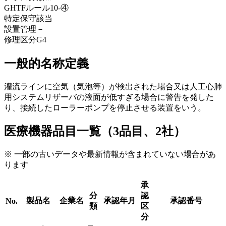
GHTFルール
10-④
特定保守
該当
設置管理
－
修理区分
G4
一般的名称定義
灌流ラインに空気（気泡等）が検出された場合又は人工心肺
用システムリザーバの液面が低すぎる場合に警告を発した
り、接続したローラーポンプを停止させる装置をいう。
医療機器品目一覧（3品目、2社）
※ 一部の古いデータや最新情報が含まれていない場合があ
ります
承
分
認
製品名
企業名
承認年月
承認番号
No.
類
区
分