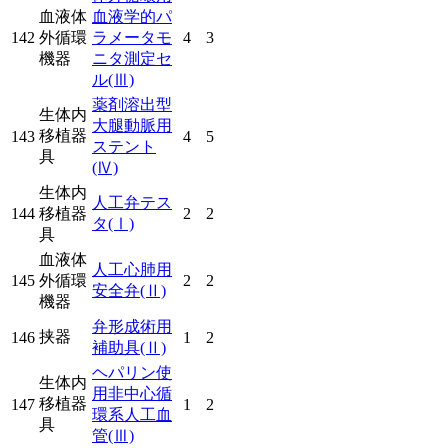
血液体
血液学的パ
142
外循環
ラメータモ
4
3
機器
ニタ測定セ
ル
(Ⅲ)
薬剤溶出型
生体内
大腿動脈用
移植器
143
4
5
ステント
具
(Ⅳ)
生体内
人工弁テス
144
移植器
2
2
タ
(Ⅰ)
具
血液体
人工心肺用
145
外循環
2
2
安全弁
(Ⅱ)
機器
弁形成術用
挟器
146
1
2
補助具
(Ⅱ)
ヘパリン使
生体内
用非中心循
移植器
147
1
2
環系人工血
具
管
(Ⅲ)