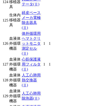
124
移植器
テータ
(Ⅱ)
具
経皮ペース
生体内
メーカ電極
移植器
125
除去器具
具
(Ⅱ)
体外循環用
血液体
ヘマトクリ
126
外循環
ットモニタ
1
1
機器
測定セル
(Ⅱ)
血液体
心筋保護液
127
外循環
用フィルタ
1
1
機器
(Ⅱ)
血液体
人工心肺用
128
外循環
熱交換器
機器
(Ⅱ)
血液体
人工心肺用
129
外循環
除泡器
(Ⅱ)
機器