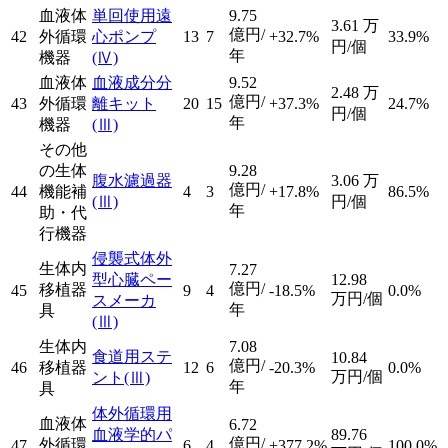
血液体
単回使用遠
9.75
3.61
万
億円/
42
外循環
心ポンプ
13
7
+32.7%
33.9%
円/個
年
機器
(Ⅳ)
血液体
血液成分分
9.52
2.48
万
億円/
43
外循環
離キット
20
15
+37.3%
24.7%
円/個
年
機器
(Ⅲ)
その他
の生体
9.28
腹水濾過器
3.06
万
億円/
44
機能補
4
3
+17.8%
86.5%
(Ⅲ)
円/個
年
助・代
行機器
侵襲式体外
生体内
7.27
型心臓ペー
12.98
億円/
移植器
45
9
4
-18.5%
0.0%
万円/個
スメーカ
年
具
(Ⅲ)
生体内
7.08
食道用ステ
10.84
億円/
46
移植器
12
6
-20.3%
0.0%
万円/個
ント
(Ⅲ)
年
具
体外循環用
血液体
6.72
血液学的パ
89.76
億円/
外循環
47
6
4
+377.2%
100.0%