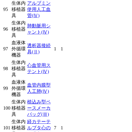
生体内
アルブミン
95
移植器
使用人工血
具
管
(Ⅳ)
生体内
肺動脈用シ
96
移植器
ャント
(Ⅳ)
具
血液体
透析器接続
97
外循環
1
1
具
(Ⅱ)
機器
生体内
心血管用ス
98
移植器
テント
(Ⅳ)
具
血液体
血管内膜型
99
外循環
人工肺
(Ⅳ)
機器
生体内
植込み型ペ
100
移植器
ースメーカ
具
バッグ
(Ⅲ)
生体内
経カテーテ
101
移植器
ルブタ心の
7
1