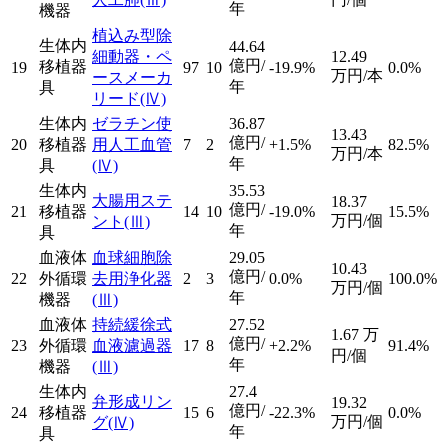
年
機器
植込み型除
生体内
44.64
細動器・ペ
12.49
億円/
移植器
19
97
10
-19.9%
0.0%
万円/本
ースメーカ
年
具
リード
(Ⅳ)
生体内
ゼラチン使
36.87
13.43
億円/
20
移植器
用人工血管
7
2
+1.5%
82.5%
万円/本
年
具
(Ⅳ)
生体内
35.53
大腸用ステ
18.37
億円/
21
移植器
14
10
-19.0%
15.5%
万円/個
ント
(Ⅲ)
年
具
血液体
血球細胞除
29.05
10.43
億円/
22
外循環
去用浄化器
2
3
0.0%
100.0%
万円/個
年
機器
(Ⅲ)
血液体
持続緩徐式
27.52
1.67
万
億円/
23
外循環
血液濾過器
17
8
+2.2%
91.4%
円/個
年
機器
(Ⅲ)
生体内
27.4
弁形成リン
19.32
億円/
24
移植器
15
6
-22.3%
0.0%
万円/個
グ
(Ⅳ)
年
具