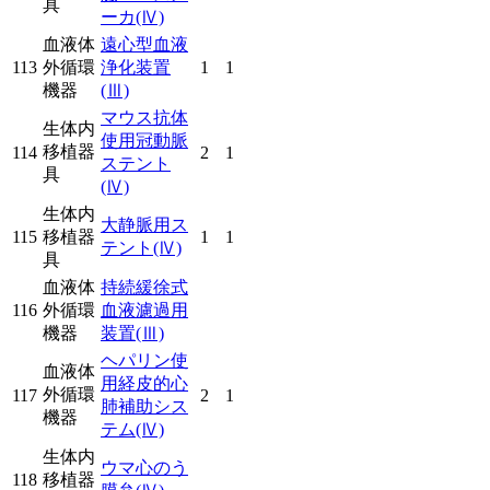
具
ーカ
(Ⅳ)
血液体
遠心型血液
113
外循環
浄化装置
1
1
機器
(Ⅲ)
マウス抗体
生体内
使用冠動脈
移植器
114
2
1
ステント
具
(Ⅳ)
生体内
大静脈用ス
115
移植器
1
1
テント
(Ⅳ)
具
血液体
持続緩徐式
116
外循環
血液濾過用
機器
装置
(Ⅲ)
ヘパリン使
血液体
用経皮的心
外循環
117
2
1
肺補助シス
機器
テム
(Ⅳ)
生体内
ウマ心のう
118
移植器