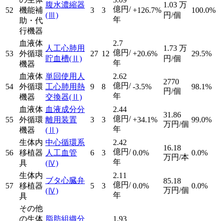
腹水濃縮器
1.03
万
億円/
52
機能補
3
3
+126.7%
100.0%
(Ⅲ)
円/個
年
助・代
行機器
血液体
2.7
人工心肺用
1.73
万
億円/
53
外循環
27
12
+20.6%
29.5%
貯血槽
(Ⅱ)
円/個
年
機器
血液体
単回使用人
2.62
2770
億円/
54
外循環
工心肺用熱
9
8
-3.5%
98.1%
円/個
年
機器
交換器
(Ⅱ)
血液体
血液成分分
2.44
31.86
億円/
55
外循環
離用装置
3
3
+34.1%
99.0%
万円/個
年
機器
(Ⅱ)
生体内
中心循環系
2.42
16.18
億円/
56
移植器
人工血管
6
3
0.0%
0.0%
万円/本
年
具
(Ⅳ)
生体内
2.11
ブタ心臓弁
85.18
億円/
57
移植器
5
3
0.0%
0.0%
万円/個
(Ⅳ)
年
具
その他
の生体
脂肪組織分
1.93