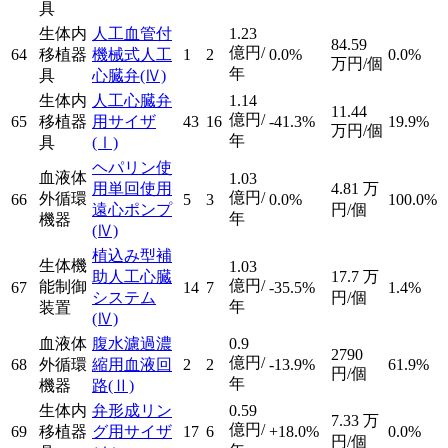
具
生体内
人工血管付
1.23
84.59
億円/
64
移植器
機械式人工
1
2
0.0%
0.0%
万円/個
年
具
心臓弁
(Ⅳ)
生体内
人工心臓弁
1.14
11.44
億円/
65
移植器
用サイザ
43
16
-41.3%
19.9%
万円/個
年
具
(Ⅰ)
ヘパリン使
血液体
1.03
用単回使用
4.81
万
億円/
外循環
66
5
3
0.0%
100.0%
遠心ポンプ
円/個
年
機器
(Ⅳ)
植込み型補
生体機
1.03
助人工心臓
17.7
万
億円/
能制御
67
14
7
-35.5%
1.4%
システム
円/個
年
装置
(Ⅳ)
血液体
腹水濾過濃
0.9
2790
億円/
68
外循環
縮用血液回
2
2
-13.9%
61.9%
円/個
年
機器
路
(Ⅱ)
生体内
弁形成リン
0.59
7.33
万
億円/
69
移植器
グ用サイザ
17
6
+18.0%
0.0%
円/個