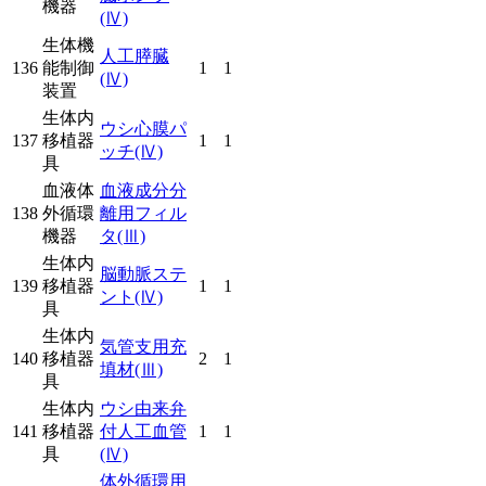
機器
(Ⅳ)
生体機
人工膵臓
136
能制御
1
1
(Ⅳ)
装置
生体内
ウシ心膜パ
137
移植器
1
1
ッチ
(Ⅳ)
具
血液体
血液成分分
138
外循環
離用フィル
機器
タ
(Ⅲ)
生体内
脳動脈ステ
139
移植器
1
1
ント
(Ⅳ)
具
生体内
気管支用充
140
移植器
2
1
填材
(Ⅲ)
具
生体内
ウシ由来弁
141
移植器
付人工血管
1
1
具
(Ⅳ)
体外循環用