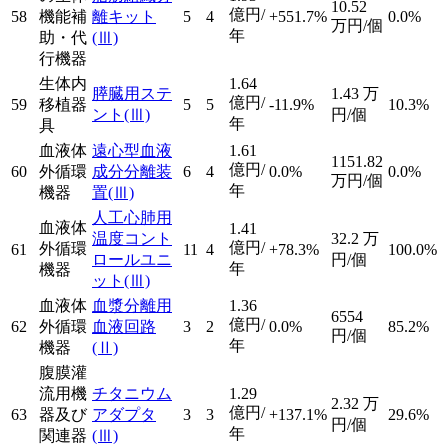
10.52
億円/
58
機能補
離キット
5
4
+551.7%
0.0%
万円/個
年
助・代
(Ⅲ)
行機器
生体内
1.64
膵臓用ステ
1.43
万
億円/
59
移植器
5
5
-11.9%
10.3%
ント
(Ⅲ)
円/個
年
具
血液体
遠心型血液
1.61
1151.82
億円/
60
外循環
成分分離装
6
4
0.0%
0.0%
万円/個
年
機器
置
(Ⅲ)
人工心肺用
血液体
1.41
温度コント
32.2
万
億円/
外循環
61
11
4
+78.3%
100.0%
ロールユニ
円/個
年
機器
ット
(Ⅲ)
血液体
血漿分離用
1.36
6554
億円/
62
外循環
血液回路
3
2
0.0%
85.2%
円/個
年
機器
(Ⅱ)
腹膜灌
流用機
チタニウム
1.29
2.32
万
億円/
63
器及び
アダプタ
3
3
+137.1%
29.6%
円/個
年
関連器
(Ⅲ)