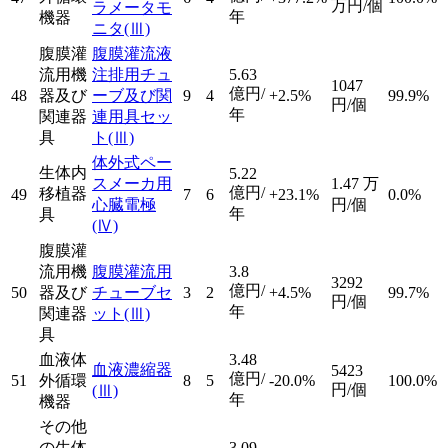
万円/個
ラメータモ
年
機器
ニタ
(Ⅲ)
腹膜灌
腹膜灌流液
流用機
注排用チュ
5.63
1047
億円/
48
器及び
ーブ及び関
9
4
+2.5%
99.9%
円/個
年
関連器
連用具セッ
具
ト
(Ⅲ)
体外式ペー
生体内
5.22
スメーカ用
1.47
万
億円/
移植器
49
7
6
+23.1%
0.0%
心臓電極
円/個
年
具
(Ⅳ)
腹膜灌
流用機
腹膜灌流用
3.8
3292
億円/
50
器及び
チューブセ
3
2
+4.5%
99.7%
円/個
年
関連器
ット
(Ⅲ)
具
血液体
3.48
血液濃縮器
5423
億円/
51
外循環
8
5
-20.0%
100.0%
円/個
(Ⅲ)
年
機器
その他
の生体
3.09