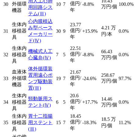
用人工心肺
10.43
億円/
外循環
30
10
7
-8.8%
100.0%
万円/個
用回路シス
年
機器
テム
(Ⅲ)
心内膜植込
生体内
23.77
み型ペース
4.21
万
億円/
移植器
31
30
9
+15.9%
0.0%
メーカリー
円/本
年
具
ド
(Ⅳ)
生体内
22.51
機械式人工
66.43
億円/
32
移植器
7
5
-8.8%
0.0%
万円/個
心臓弁
(Ⅳ)
年
具
体外循環装
血液体
21.67
置用遠心ポ
258.67
億円/
外循環
33
19
7
-24.6%
97.7%
万円/個
ンプ駆動装
年
機器
置
(Ⅲ)
生体内
20.6
頸動脈用ス
14.46
億円/
34
移植器
6
5
+17.7%
0.0%
万円/個
テント
(Ⅳ)
年
具
生体内
胃十二指腸
18.45
18.5
万
億円/
35
移植器
用ステント
15
7
-18.3%
11.2%
円/個
年
具
(Ⅲ)
その他