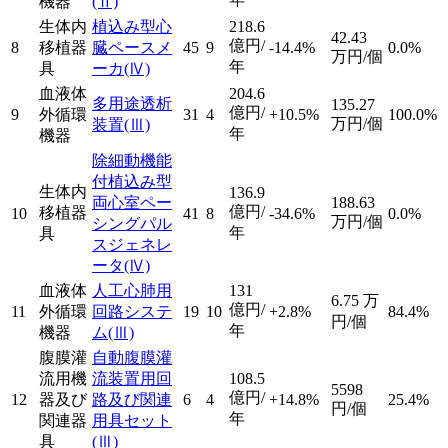
機器
(Ⅱ)
生体内
植込み型心
218.6
42.43
億円/
8
移植器
臓ペースメ
45
9
-14.4%
0.0%
万円/個
年
具
ーカ
(Ⅳ)
血液体
204.6
多用途透析
135.27
億円/
9
外循環
31
4
+10.5%
100.0%
万円/個
装置
(Ⅲ)
年
機器
除細動機能
付植込み型
生体内
136.9
両心室ペー
188.63
億円/
移植器
10
41
8
-34.6%
0.0%
万円/個
シングパル
年
具
スジェネレ
ータ
(Ⅳ)
血液体
人工心肺用
131
6.75
万
億円/
11
外循環
回路システ
19
10
+2.8%
84.4%
円/個
年
機器
ム
(Ⅲ)
腹膜灌
自動腹膜灌
流用機
流装置用回
108.5
5598
億円/
12
器及び
路及び関連
6
4
+14.8%
25.4%
円/個
年
関連器
用具セット
具
(Ⅲ)