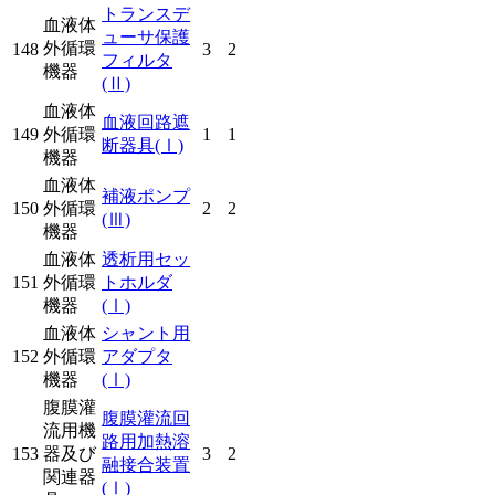
トランスデ
血液体
ューサ保護
外循環
148
3
2
フィルタ
機器
(Ⅱ)
血液体
血液回路遮
149
外循環
1
1
断器具
(Ⅰ)
機器
血液体
補液ポンプ
150
外循環
2
2
(Ⅲ)
機器
血液体
透析用セッ
151
外循環
トホルダ
機器
(Ⅰ)
血液体
シャント用
152
外循環
アダプタ
機器
(Ⅰ)
腹膜灌
腹膜灌流回
流用機
路用加熱溶
153
器及び
3
2
融接合装置
関連器
(Ⅰ)