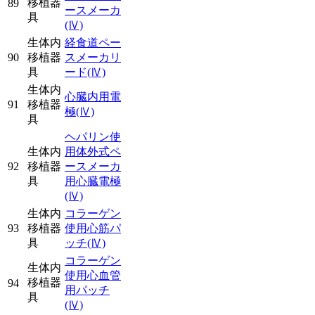
移植器
89
ースメーカ
具
(Ⅳ)
生体内
経食道ペー
90
移植器
スメーカリ
具
ード
(Ⅳ)
生体内
心臓内用電
91
移植器
極
(Ⅳ)
具
ヘパリン使
生体内
用体外式ペ
92
移植器
ースメーカ
具
用心臓電極
(Ⅳ)
生体内
コラーゲン
93
移植器
使用心筋パ
具
ッチ
(Ⅳ)
コラーゲン
生体内
使用心血管
移植器
94
用パッチ
具
(Ⅳ)