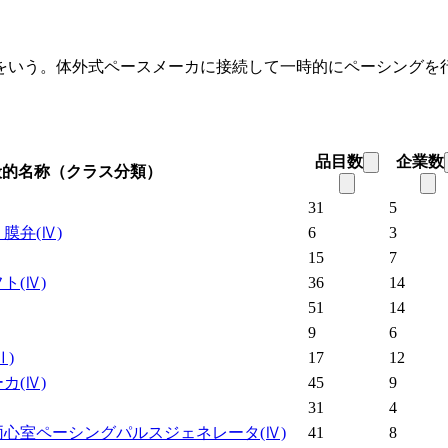
をいう。体外式ペースメーカに接続して一時的にペーシングを
品目数
企業数
般的名称（クラス分類）
31
5
う膜弁
(Ⅳ)
6
3
15
7
フト
(Ⅳ)
36
14
51
14
9
6
Ⅱ)
17
12
ーカ
(Ⅳ)
45
9
31
4
両心室ペーシングパルスジェネレータ
(Ⅳ)
41
8