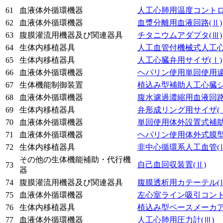
61
血液体外循環機器
人工心肺用温度コント
62
血液体外循環機器
血漿分離用血液回路
(Ⅱ)
63
腹膜灌流用機器及び関連器具
チタニウムアダプタ
(Ⅲ)
64
生体内移植器具
人工血管付機械式人工
65
生体内移植器具
人工心臓弁用サイザ
(Ⅰ)
66
血液体外循環機器
ヘパリン使用単回使用
67
生体機能制御装置
植込み型補助人工心臓
68
血液体外循環機器
腹水濾過濃縮用血液回
69
生体内移植器具
弁形成リング用サイザ
(
70
血液体外循環機器
単回使用体外設置式補
71
血液体外循環機器
ヘパリン使用体外式膜
72
生体内移植器具
非中心循環系人工血管
(
その他の生体機能補助・代行機
自己血回収装置
(Ⅱ)
73
器
74
腹膜灌流用機器及び関連器具
腹膜透析用カテーテル
(
75
血液体外循環機器
左心室ライン吸引コン
76
生体内移植器具
植込み型ペースメーカ
77
血液体外循環機器
人工心肺用圧力計
(Ⅲ)