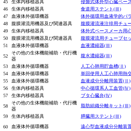
45
生体内移植器具
侵襲式体外型心臓ペー
46
生体内移植器具
食道用ステント
(Ⅲ)
47
血液体外循環機器
体外循環用血液学的パ
48
腹膜灌流用機器及び関連器具
腹膜灌流液注排用チュ
49
生体内移植器具
体外式ペースメーカ用
50
腹膜灌流用機器及び関連器具
腹膜灌流用チューブセ
51
血液体外循環機器
血液濃縮器
(Ⅲ)
その他の生体機能補助・代行機
腹水濃縮器
(Ⅲ)
52
器
53
血液体外循環機器
人工心肺用貯血槽
(Ⅱ)
54
血液体外循環機器
単回使用人工心肺用熱
55
血液体外循環機器
血液成分分離用装置
(Ⅱ)
56
生体内移植器具
中心循環系人工血管
(Ⅳ)
57
生体内移植器具
ブタ心臓弁
(Ⅳ)
その他の生体機能補助・代行機
脂肪組織分離キット
(Ⅲ)
58
器
59
生体内移植器具
膵臓用ステント
(Ⅲ)
血液体外循環機器
遠心型血液成分分離装
60