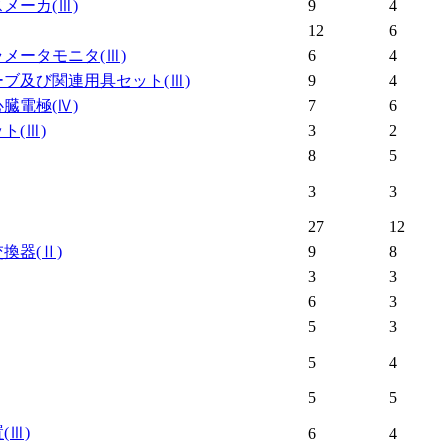
スメーカ
(Ⅲ)
9
4
12
6
ラメータモニタ
(Ⅲ)
6
4
ーブ及び関連用具セット
(Ⅲ)
9
4
心臓電極
(Ⅳ)
7
6
ット
(Ⅲ)
3
2
8
5
3
3
27
12
交換器
(Ⅱ)
9
8
3
3
6
3
5
3
5
4
5
5
置
(Ⅲ)
6
4