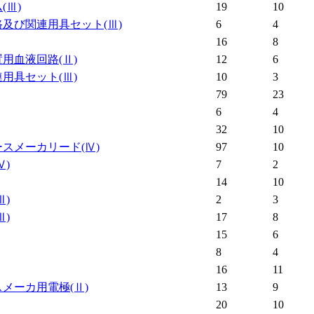
ム
(Ⅲ)
19
10
路及び関連用具セット
(Ⅲ)
6
4
16
8
置用血液回路
(Ⅱ)
12
6
連用具セット
(Ⅲ)
10
3
79
23
6
4
32
10
ースメーカリード
(Ⅳ)
97
10
Ⅳ)
7
2
14
10
Ⅲ)
2
3
Ⅲ)
17
8
15
6
8
4
16
11
スメーカ用電極
(Ⅱ)
13
9
20
10