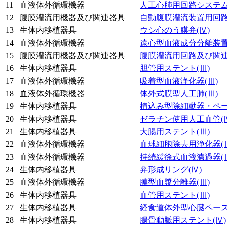
11
血液体外循環機器
人工心肺用回路システ
12
腹膜灌流用機器及び関連器具
自動腹膜灌流装置用回
13
生体内移植器具
ウシ心のう膜弁
(Ⅳ)
14
血液体外循環機器
遠心型血液成分分離装
15
腹膜灌流用機器及び関連器具
腹膜灌流用回路及び関
16
生体内移植器具
胆管用ステント
(Ⅲ)
17
血液体外循環機器
吸着型血液浄化器
(Ⅲ)
18
血液体外循環機器
体外式膜型人工肺
(Ⅲ)
19
生体内移植器具
植込み型除細動器・ペ
20
生体内移植器具
ゼラチン使用人工血管
(
21
生体内移植器具
大腸用ステント
(Ⅲ)
22
血液体外循環機器
血球細胞除去用浄化器
(
23
血液体外循環機器
持続緩徐式血液濾過器
(
24
生体内移植器具
弁形成リング
(Ⅳ)
25
血液体外循環機器
膜型血漿分離器
(Ⅲ)
26
生体内移植器具
血管用ステント
(Ⅲ)
27
生体内移植器具
経食道体外型心臓ペー
28
生体内移植器具
腸骨動脈用ステント
(Ⅳ)