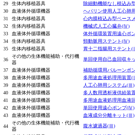
29
生体内移植器具
除細動機能なし植込み
30
血液体外循環機器
ヘパリン使用人工心肺
31
生体内移植器具
心内膜植込み型ペース
32
生体内移植器具
機械式人工心臓弁
(Ⅳ)
33
血液体外循環機器
体外循環装置用遠心ポ
34
生体内移植器具
頸動脈用ステント
(Ⅳ)
35
生体内移植器具
胃十二指腸用ステント
(
その他の生体機能補助・代行機
単回使用自己血回収キ
36
器
37
血液体外循環機器
補助循環用バルーンポ
38
血液体外循環機器
多用途血液処理用装置
(
39
血液体外循環機器
人工心肺用システム
(Ⅲ)
40
血液体外循環機器
多人数用透析液供給装
41
血液体外循環機器
多用途血液処理用血液
42
血液体外循環機器
単回使用遠心ポンプ
(Ⅳ)
43
血液体外循環機器
血液成分分離キット
(Ⅲ)
その他の生体機能補助・代行機
腹水濾過器
(Ⅲ)
44
器