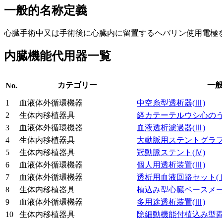
一般的名称定義
心臓手術中又は手術後に心臓内に留置するヘパリン使用電極
内臓機能代用器一覧
カテゴリー
一
No.
1
血液体外循環機器
中空糸型透析器
(Ⅲ)
2
生体内移植器具
経カテーテルウシ心の
3
血液体外循環機器
血液透析濾過器
(Ⅲ)
4
生体内移植器具
大動脈用ステントグラ
5
生体内移植器具
冠動脈ステント
(Ⅳ)
6
血液体外循環機器
個人用透析装置
(Ⅲ)
7
血液体外循環機器
透析用血液回路セット
(
8
生体内移植器具
植込み型心臓ペースメ
9
血液体外循環機器
多用途透析装置
(Ⅲ)
10
生体内移植器具
除細動機能付植込み型