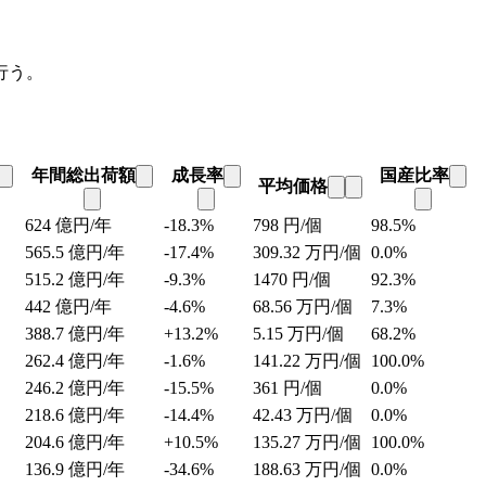
行う。
年間総出荷額
成長率
国産比率
平均価格
624
億円/年
-18.3%
798
円/個
98.5%
565.5
億円/年
-17.4%
309.32
万円/個
0.0%
515.2
億円/年
-9.3%
1470
円/個
92.3%
442
億円/年
-4.6%
68.56
万円/個
7.3%
388.7
億円/年
+13.2%
5.15
万円/個
68.2%
262.4
億円/年
-1.6%
141.22
万円/個
100.0%
246.2
億円/年
-15.5%
361
円/個
0.0%
218.6
億円/年
-14.4%
42.43
万円/個
0.0%
204.6
億円/年
+10.5%
135.27
万円/個
100.0%
136.9
億円/年
-34.6%
188.63
万円/個
0.0%