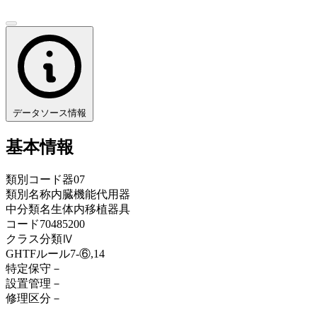
データソース情報
基本情報
類別コード
器07
類別名称
内臓機能代用器
中分類名
生体内移植器具
コード
70485200
クラス分類
Ⅳ
GHTFルール
7-⑥,14
特定保守
－
設置管理
－
修理区分
－