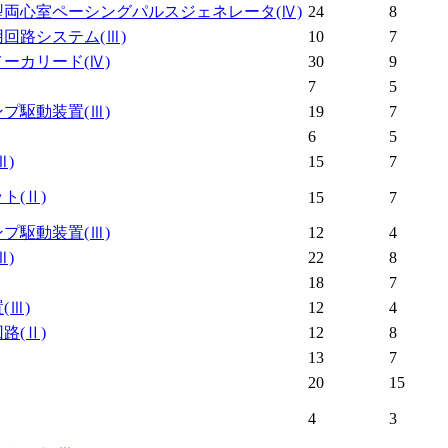
型両心室ペーシングパルスジェネレータ
(Ⅳ)
24
8
用回路システム
(Ⅲ)
10
7
メーカリード
(Ⅳ)
30
9
7
5
ンプ駆動装置
(Ⅲ)
19
7
6
5
Ⅲ)
15
7
ット
(Ⅱ)
15
7
ンプ駆動装置
(Ⅲ)
12
4
Ⅲ)
22
8
18
7
置
(Ⅲ)
12
4
回路
(Ⅱ)
12
8
13
7
20
15
4
3