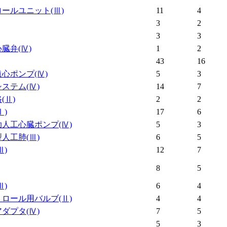
ロールユニット
(Ⅲ)
11
4
3
2
3
3
心臓弁
(Ⅳ)
1
2
43
16
遠心ポンプ
(Ⅳ)
5
3
システム
(Ⅳ)
14
7
路
(Ⅱ)
2
2
Ⅰ)
17
6
助人工心臓ポンプ
(Ⅳ)
5
3
型人工肺
(Ⅲ)
6
5
Ⅲ)
12
7
8
5
Ⅲ)
6
4
トロール用バルブ
(Ⅱ)
4
4
アダプタ
(Ⅳ)
7
5
5
3