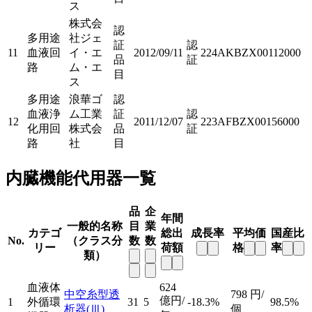
ス
株式会
認
多用途
社ジェ
証
認
11
血液回
イ・エ
2012/09/11
224AKBZX00112000
品
証
路
ム・エ
目
ス
多用途
浪華ゴ
認
血液浄
ム工業
証
認
12
2011/12/07
223AFBZX00156000
化用回
株式会
品
証
路
社
目
内臓機能代用器一覧
品
企
年間
一般的名称
目
業
カテゴ
総出
成長率
平均価
国産比
No.
（クラス分
数
数
リー
荷額
格
率
類）
血液体
624
中空糸型透
798
円/
億円/
1
外循環
31
5
-18.3%
98.5%
析器
(Ⅲ)
個