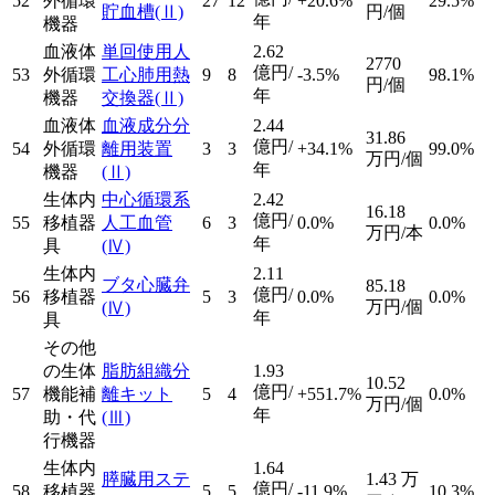
52
外循環
27
12
+20.6%
29.5%
貯血槽
(Ⅱ)
円/個
年
機器
血液体
単回使用人
2.62
2770
億円/
53
外循環
工心肺用熱
9
8
-3.5%
98.1%
円/個
年
機器
交換器
(Ⅱ)
血液体
血液成分分
2.44
31.86
億円/
54
外循環
離用装置
3
3
+34.1%
99.0%
万円/個
年
機器
(Ⅱ)
生体内
中心循環系
2.42
16.18
億円/
55
移植器
人工血管
6
3
0.0%
0.0%
万円/本
年
具
(Ⅳ)
生体内
2.11
ブタ心臓弁
85.18
億円/
56
移植器
5
3
0.0%
0.0%
万円/個
(Ⅳ)
年
具
その他
の生体
脂肪組織分
1.93
10.52
億円/
57
機能補
離キット
5
4
+551.7%
0.0%
万円/個
年
助・代
(Ⅲ)
行機器
生体内
1.64
膵臓用ステ
1.43
万
億円/
58
移植器
5
5
-11.9%
10.3%