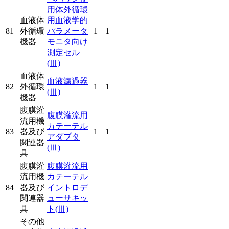
用体外循環
血液体
用血液学的
81
外循環
パラメータ
1
1
機器
モニタ向け
測定セル
(Ⅲ)
血液体
血液濾過器
82
外循環
1
1
(Ⅲ)
機器
腹膜灌
腹膜灌流用
流用機
カテーテル
83
器及び
1
1
アダプタ
関連器
(Ⅲ)
具
腹膜灌
腹膜灌流用
流用機
カテーテル
84
器及び
イントロデ
関連器
ューサキッ
具
ト
(Ⅲ)
その他