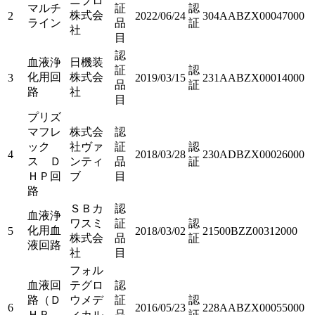
ニプロ
マルチ
証
認
株式会
2
2022/06/24
304AABZX00047000
ライン
品
証
社
目
認
血液浄
日機装
証
認
化用回
株式会
3
2019/03/15
231AABZX00014000
品
証
路
社
目
プリズ
マフレ
株式会
認
ック
社ヴァ
証
認
4
2018/03/28
230ADBZX00026000
ス Ｄ
ンティ
品
証
ＨＰ回
ブ
目
路
ＳＢカ
認
血液浄
ワスミ
証
認
化用血
5
2018/03/02
21500BZZ00312000
株式会
品
証
液回路
社
目
フォル
血液回
テグロ
認
路（Ｄ
ウメデ
証
認
6
2016/05/23
228AABZX00055000
ＨＰ
ィカル
品
証