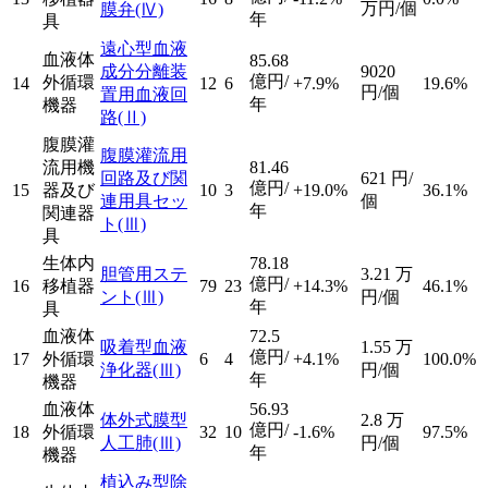
万円/個
膜弁
(Ⅳ)
年
具
遠心型血液
血液体
85.68
成分分離装
9020
億円/
外循環
14
12
6
+7.9%
19.6%
円/個
置用血液回
年
機器
路
(Ⅱ)
腹膜灌
腹膜灌流用
流用機
81.46
回路及び関
621
円/
億円/
15
器及び
10
3
+19.0%
36.1%
連用具セッ
個
年
関連器
ト
(Ⅲ)
具
生体内
78.18
胆管用ステ
3.21
万
億円/
16
移植器
79
23
+14.3%
46.1%
ント
(Ⅲ)
円/個
年
具
血液体
72.5
吸着型血液
1.55
万
億円/
17
外循環
6
4
+4.1%
100.0%
浄化器
(Ⅲ)
円/個
年
機器
血液体
56.93
体外式膜型
2.8
万
億円/
18
外循環
32
10
-1.6%
97.5%
人工肺
(Ⅲ)
円/個
年
機器
植込み型除