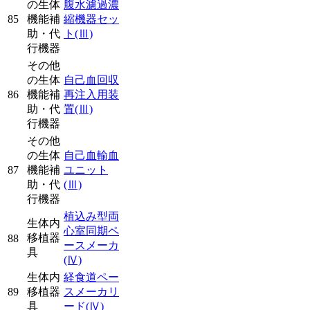
の生体
腹水濾過濃
85
機能補
縮機器セッ
助・代
ト
(Ⅲ)
行機器
その他
の生体
自己血回収
86
機能補
再注入用装
助・代
置
(Ⅲ)
行機器
その他
の生体
自己血輸血
87
機能補
ユニット
助・代
(Ⅲ)
行機器
植込み型両
生体内
心室同期ペ
移植器
88
ースメーカ
具
(Ⅳ)
生体内
経食道ペー
89
移植器
スメーカリ
具
ード
(Ⅳ)