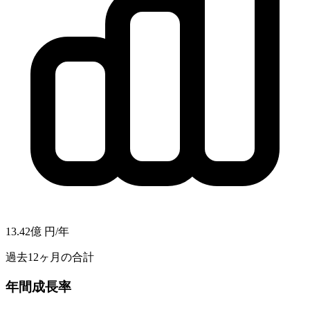
13.42億
円/年
過去12ヶ月の合計
年間成長率