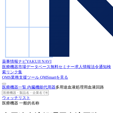
薬事情報ナビ
YAKUJI NAVI
医療機器市場データベース
無料セミナー
求人情報
法令通知検
索
リンク集
QMS業務支援ツール
QMSmartを見る
医療機器一覧
内臓機能代用器
多用途血液処理用血液回路
ウォッチリスト
医療機器 一般的名称