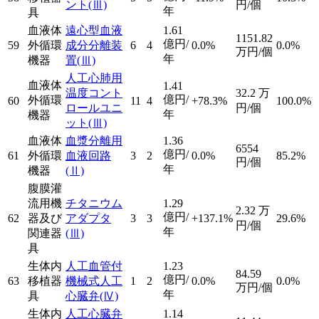
ント
(Ⅲ)
円/個
年
具
血液体
遠心型血液
1.61
1151.82
億円/
59
外循環
成分分離装
6
4
0.0%
0.0%
万円/個
年
機器
置
(Ⅲ)
人工心肺用
血液体
1.41
温度コント
32.2
万
億円/
外循環
60
11
4
+78.3%
100.0%
ロールユニ
円/個
年
機器
ット
(Ⅲ)
血液体
血漿分離用
1.36
6554
億円/
61
外循環
血液回路
3
2
0.0%
85.2%
円/個
年
機器
(Ⅱ)
腹膜灌
流用機
チタニウム
1.29
2.32
万
億円/
62
器及び
アダプタ
3
3
+137.1%
29.6%
円/個
年
関連器
(Ⅲ)
具
生体内
人工血管付
1.23
84.59
億円/
63
移植器
機械式人工
1
2
0.0%
0.0%
万円/個
年
具
心臓弁
(Ⅳ)
生体内
人工心臓弁
1.14