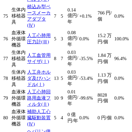
植込み型ペ
生体内
0.14
ースメーカ
766
円/
億円/
移植器
75
7
5
+0.1%
0.0%
アダプタ
個
年
具
(Ⅳ)
血液体
0.08
人工心肺用
15.2
万
億円/
76
外循環
5
3
0.0%
100.0%
圧力計
(Ⅲ)
円/個
年
機器
生体内
0.03
人工血管用
1.84
万
億円/
77
移植器
8
7
-35.5%
96.4%
サイザ
(Ⅰ)
円/個
年
具
生体内
人工弁ホル
0.03
1.13
万
億円/
78
移植器
ダ及びハン
13
5
-53.4%
0.0%
円/個
年
具
ドル
(Ⅰ)
血液体
人工心肺回
0.01
8028
億円/
79
外循環
路用血液フ
10
9
-99.6%
0.0%
円/個
年
機器
ィルタ
(Ⅱ)
血液体
補助人工心
0
億
80
外循環
臓駆動装置
5
4
0.0%
0
円/個
0.0%
円/年
機器
(Ⅳ)
ヘパリン使