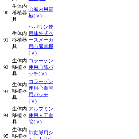
生体内
心臓内用電
90
移植器
極
(Ⅳ)
具
ヘパリン使
生体内
用体外式ペ
91
移植器
ースメーカ
具
用心臓電極
(Ⅳ)
生体内
コラーゲン
92
移植器
使用心筋パ
具
ッチ
(Ⅳ)
コラーゲン
生体内
使用心血管
移植器
93
用パッチ
具
(Ⅳ)
生体内
アルブミン
94
移植器
使用人工血
具
管
(Ⅳ)
生体内
肺動脈用シ
95
移植器