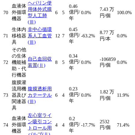
ヘパリン使
血液体
0.46
用体外式膜
7.43
万
億円/
外循環
70
6
5
0.0%
100.0%
型人工肺
円/個
年
機器
(Ⅲ)
生体内
非中心循環
0.45
8.77
万
億円/
71
移植器
系人工血管
12
7
-63.2%
0.0%
円/本
年
具
(Ⅲ)
その他
の生体
0.34
自己血回収
-106859
億円/
72
機能補
8
5
0.0%
0.0%
円/個
装置
(Ⅱ)
年
助・代
行機器
腹膜灌
流用機
腹膜透析用
0.23
1.82
万
億円/
73
器及び
カテーテル
6
4
0.0%
11.9%
円/個
年
関連器
(Ⅲ)
具
左心室ライ
血液体
0.2
ン吸引コン
2532
億円/
外循環
74
4
4
-17.7%
71.4%
円/個
トロール用
年
機器
バルブ
(Ⅱ)