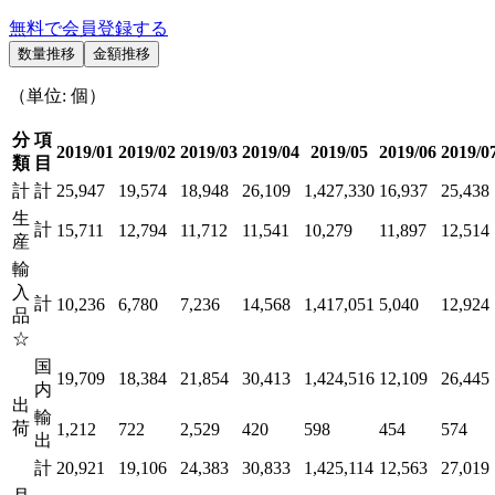
無料で会員登録する
数量推移
金額推移
（単位: 個）
分
項
2019/01
2019/02
2019/03
2019/04
2019/05
2019/06
2019/0
類
目
計
計
25,947
19,574
18,948
26,109
1,427,330
16,937
25,438
生
計
15,711
12,794
11,712
11,541
10,279
11,897
12,514
産
輸
入
計
10,236
6,780
7,236
14,568
1,417,051
5,040
12,924
品
☆
国
19,709
18,384
21,854
30,413
1,424,516
12,109
26,445
内
出
輸
荷
1,212
722
2,529
420
598
454
574
出
計
20,921
19,106
24,383
30,833
1,425,114
12,563
27,019