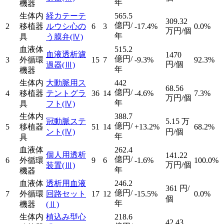
年
機器
生体内
経カテーテ
565.5
309.32
億円/
2
移植器
ルウシ心の
6
3
-17.4%
0.0%
万円/個
年
具
う膜弁
(Ⅳ)
血液体
515.2
血液透析濾
1470
億円/
3
外循環
15
7
-9.3%
92.3%
円/個
過器
(Ⅲ)
年
機器
生体内
大動脈用ス
442
68.56
億円/
4
移植器
テントグラ
36
14
-4.6%
7.3%
万円/個
年
具
フト
(Ⅳ)
生体内
388.7
冠動脈ステ
5.15
万
億円/
5
移植器
51
14
+13.2%
68.2%
ント
(Ⅳ)
円/個
年
具
血液体
262.4
個人用透析
141.22
億円/
6
外循環
9
6
-1.6%
100.0%
万円/個
装置
(Ⅲ)
年
機器
血液体
透析用血液
246.2
361
円/
億円/
7
外循環
回路セット
17
12
-15.5%
0.0%
個
年
機器
(Ⅱ)
生体内
植込み型心
218.6
42.43