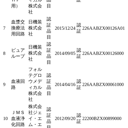
用）
株式会
目
社
認
血漿交
日機装
証
認
換療法
株式会
7
2015/12/24
226AABZX00126A01
品
証
用回路
社
目
認
日機装
ピュア
証
認
株式会
8
2014/09/05
226AABZX00126000
ループ
品
証
社
目
フォル
テグロ
認
血液回
ウメデ
証
認
9
2014/04/16
226AABZX00061000
路
ィカル
品
証
株式会
目
社
株式会
認
ＪＭＳ
社ジェ
証
認
10
血液浄
イ・エ
2012/09/20
22200BZX00899000
品
証
化回路
ム・エ
目