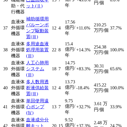
円/個
年
助・代
ット
(Ⅱ)
行機器
補助循環用
血液体
17.56
バルーンポ
210.25
億円/
外循環
37
12
4
+11.6%
37.7%
万円/個
ンプ駆動装
年
機器
置
(Ⅲ)
血液体
多用途血液
15.4
254.38
億円/
38
外循環
処理用装置
22
8
+14.3%
100.0%
万円/個
年
機器
(Ⅲ)
血液体
人工心肺用
14.75
30.31
億円/
39
外循環
システム
18
7
+83.3%
65.6%
万円/個
年
機器
(Ⅲ)
血液体
多人数用透
13.73
415.22
億円/
40
外循環
析液供給装
12
4
-18.4%
100.0%
万円/個
年
機器
置
(Ⅲ)
血液体
単回使用遠
9.75
3.61
万
億円/
41
外循環
心ポンプ
13
7
+32.7%
33.9%
円/個
年
機器
(Ⅳ)
血液体
血液成分分
9.52
2.48
万
億円/
42
外循環
離キット
20
15
+37.3%
24.7%