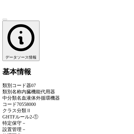
データソース情報
基本情報
類別コード
器07
類別名称
内臓機能代用器
中分類名
血液体外循環機器
コード
70558000
クラス分類
Ⅱ
GHTFルール
2-①
特定保守
－
設置管理
－