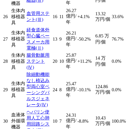
離器
(Ⅲ)
円/個
年
機器
生体内
26.27
血管用ステ
13.32
億円/
26
移植器
16
11
+4.1%
33.6%
万円/個
ント
(Ⅲ)
年
具
経食道体外
生体内
26.21
型心臓ペー
6.85
万
億円/
移植器
27
13
9
-50.2%
76.7%
スメーカ用
円/個
年
具
電極
(Ⅱ)
生体内
腸骨動脈用
25.87
14
万
億円/
28
移植器
ステント
20
10
+11.2%
0.0%
円/個
年
具
(Ⅳ)
除細動機能
なし植込み
生体内
25.47
型両心室ペ
124.86
億円/
移植器
29
24
8
-10.1%
0.0%
万円/個
ーシングパ
年
具
ルスジェネ
レータ
(Ⅳ)
ヘパリン使
血液体
24.31
用人工心肺
10.43
億円/
外循環
30
10
7
-8.8%
100.0%
万円/個
用回路シス
年
機器