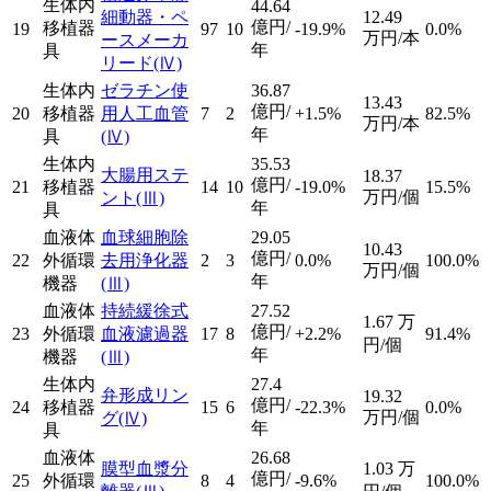
生体内
44.64
細動器・ペ
12.49
億円/
移植器
19
97
10
-19.9%
0.0%
万円/本
ースメーカ
年
具
リード
(Ⅳ)
生体内
ゼラチン使
36.87
13.43
億円/
20
移植器
用人工血管
7
2
+1.5%
82.5%
万円/本
年
具
(Ⅳ)
生体内
35.53
大腸用ステ
18.37
億円/
21
移植器
14
10
-19.0%
15.5%
万円/個
ント
(Ⅲ)
年
具
血液体
血球細胞除
29.05
10.43
億円/
22
外循環
去用浄化器
2
3
0.0%
100.0%
万円/個
年
機器
(Ⅲ)
血液体
持続緩徐式
27.52
1.67
万
億円/
23
外循環
血液濾過器
17
8
+2.2%
91.4%
円/個
年
機器
(Ⅲ)
生体内
27.4
弁形成リン
19.32
億円/
24
移植器
15
6
-22.3%
0.0%
万円/個
グ
(Ⅳ)
年
具
血液体
26.68
膜型血漿分
1.03
万
億円/
25
外循環
8
4
-9.6%
100.0%