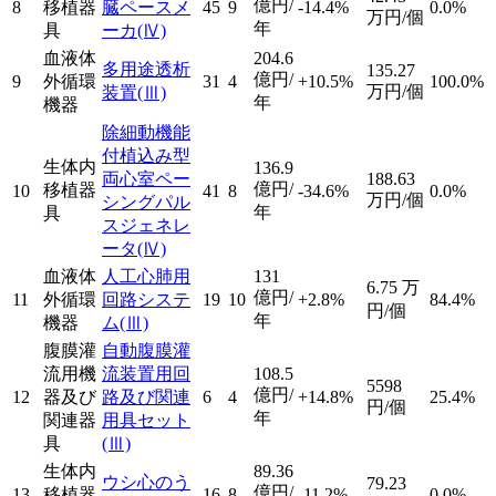
億円/
8
移植器
臓ペースメ
45
9
-14.4%
0.0%
万円/個
年
具
ーカ
(Ⅳ)
血液体
204.6
多用途透析
135.27
億円/
9
外循環
31
4
+10.5%
100.0%
万円/個
装置
(Ⅲ)
年
機器
除細動機能
付植込み型
生体内
136.9
両心室ペー
188.63
億円/
移植器
10
41
8
-34.6%
0.0%
万円/個
シングパル
年
具
スジェネレ
ータ
(Ⅳ)
血液体
人工心肺用
131
6.75
万
億円/
11
外循環
回路システ
19
10
+2.8%
84.4%
円/個
年
機器
ム
(Ⅲ)
腹膜灌
自動腹膜灌
流用機
流装置用回
108.5
5598
億円/
12
器及び
路及び関連
6
4
+14.8%
25.4%
円/個
年
関連器
用具セット
具
(Ⅲ)
生体内
89.36
ウシ心のう
79.23
億円/
13
移植器
16
8
-11.2%
0.0%