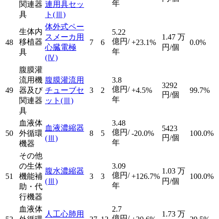
年
関連器
連用具セッ
具
ト
(Ⅲ)
体外式ペー
生体内
5.22
スメーカ用
1.47
万
億円/
移植器
48
7
6
+23.1%
0.0%
心臓電極
円/個
年
具
(Ⅳ)
腹膜灌
流用機
腹膜灌流用
3.8
3292
億円/
49
器及び
チューブセ
3
2
+4.5%
99.7%
円/個
年
関連器
ット
(Ⅲ)
具
血液体
3.48
血液濃縮器
5423
億円/
50
外循環
8
5
-20.0%
100.0%
円/個
(Ⅲ)
年
機器
その他
の生体
3.09
腹水濃縮器
1.03
万
億円/
51
機能補
3
3
+126.7%
100.0%
(Ⅲ)
円/個
年
助・代
行機器
血液体
2.7
人工心肺用
1.73
万
億円/