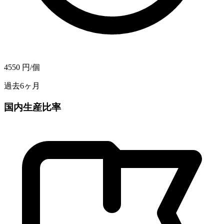
4550
円/個
過去6ヶ月
国内生産比率