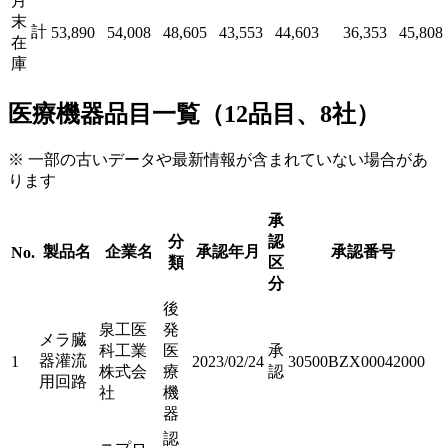
月
末
計
53,890
54,008
48,605
43,553
44,603
36,353
45,808
在
庫
医療機器品目一覧（12品目、8社）
※ 一部の古いデータや最新情報が含まれていない場合があ
ります
承
分
認
製品名
企業名
承認年月
承認番号
No.
類
区
分
後
泉工医
発
メラ臓
科工業
医
承
器灌流
1
2023/02/24
30500BZX00042000
株式会
療
認
用回路
社
機
器
認