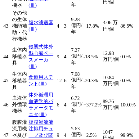
円/個
年
機器
(Ⅲ)
その他
の生体
9.28
腹水濾過器
3.06
万
億円/
43
機能補
4
3
+17.8%
86.5%
(Ⅲ)
円/個
年
助・代
行機器
侵襲式体外
生体内
7.27
型心臓ペー
12.98
億円/
移植器
44
9
4
-18.5%
0.0%
万円/個
スメーカ
年
具
(Ⅲ)
生体内
7.08
食道用ステ
10.84
億円/
45
移植器
12
6
-20.3%
0.0%
万円/個
ント
(Ⅲ)
年
具
体外循環用
血液体
6.72
血液学的パ
89.76
億円/
外循環
46
6
4
+377.2%
100.0%
万円/個
ラメータモ
年
機器
ニタ
(Ⅲ)
腹膜灌
腹膜灌流液
流用機
注排用チュ
5.63
1047
億円/
47
器及び
ーブ及び関
9
4
+2.5%
99.9%
円/個