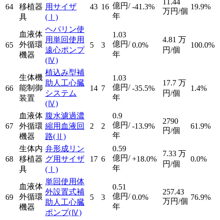
11.44
億円/
64
移植器
用サイザ
43
16
-41.3%
19.9%
万円/個
年
具
(Ⅰ)
ヘパリン使
血液体
1.03
用単回使用
4.81
万
億円/
外循環
65
5
3
0.0%
100.0%
遠心ポンプ
円/個
年
機器
(Ⅳ)
植込み型補
生体機
1.03
助人工心臓
17.7
万
億円/
能制御
66
14
7
-35.5%
1.4%
システム
円/個
年
装置
(Ⅳ)
血液体
腹水濾過濃
0.9
2790
億円/
67
外循環
縮用血液回
2
2
-13.9%
61.9%
円/個
年
機器
路
(Ⅱ)
生体内
弁形成リン
0.59
7.33
万
億円/
68
移植器
グ用サイザ
17
6
+18.0%
0.0%
円/個
年
具
(Ⅰ)
単回使用体
血液体
0.51
外設置式補
257.43
億円/
外循環
69
5
3
0.0%
76.9%
万円/個
助人工心臓
年
機器
ポンプ
(Ⅳ)