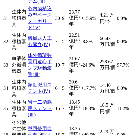
テム
(Ⅲ)
心内膜植込
生体内
23.77
み型ペース
4.21
万
億円/
移植器
31
30
9
+15.9%
0.0%
メーカリー
円/本
年
具
ド
(Ⅳ)
生体内
22.51
機械式人工
66.43
億円/
32
移植器
7
5
-8.8%
0.0%
万円/個
心臓弁
(Ⅳ)
年
具
体外循環装
血液体
21.67
置用遠心ポ
258.67
億円/
外循環
33
19
7
-24.6%
97.7%
万円/個
ンプ駆動装
年
機器
置
(Ⅲ)
生体内
20.6
頸動脈用ス
14.46
億円/
34
移植器
6
5
+17.7%
0.0%
万円/個
テント
(Ⅳ)
年
具
生体内
胃十二指腸
18.45
18.5
万
億円/
35
移植器
用ステント
15
7
-18.3%
11.2%
円/個
年
具
(Ⅲ)
その他
の生体
単回使用自
18.35
2.29
万
億円/
36
機能補
己血回収キ
15
7
+49.0%
0.0%