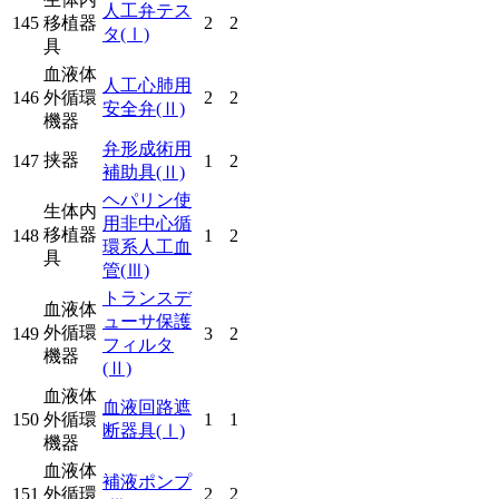
人工弁テス
145
移植器
2
2
タ
(Ⅰ)
具
血液体
人工心肺用
146
外循環
2
2
安全弁
(Ⅱ)
機器
弁形成術用
挟器
147
1
2
補助具
(Ⅱ)
ヘパリン使
生体内
用非中心循
移植器
148
1
2
環系人工血
具
管
(Ⅲ)
トランスデ
血液体
ューサ保護
外循環
149
3
2
フィルタ
機器
(Ⅱ)
血液体
血液回路遮
150
外循環
1
1
断器具
(Ⅰ)
機器
血液体
補液ポンプ
151
外循環
2
2