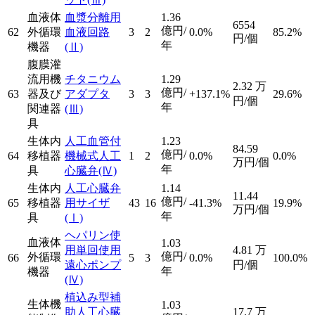
血液体
血漿分離用
1.36
6554
億円/
62
外循環
血液回路
3
2
0.0%
85.2%
円/個
年
機器
(Ⅱ)
腹膜灌
流用機
チタニウム
1.29
2.32
万
億円/
63
器及び
アダプタ
3
3
+137.1%
29.6%
円/個
年
関連器
(Ⅲ)
具
生体内
人工血管付
1.23
84.59
億円/
64
移植器
機械式人工
1
2
0.0%
0.0%
万円/個
年
具
心臓弁
(Ⅳ)
生体内
人工心臓弁
1.14
11.44
億円/
65
移植器
用サイザ
43
16
-41.3%
19.9%
万円/個
年
具
(Ⅰ)
ヘパリン使
血液体
1.03
用単回使用
4.81
万
億円/
外循環
66
5
3
0.0%
100.0%
遠心ポンプ
円/個
年
機器
(Ⅳ)
植込み型補
生体機
1.03
助人工心臓
17.7
万