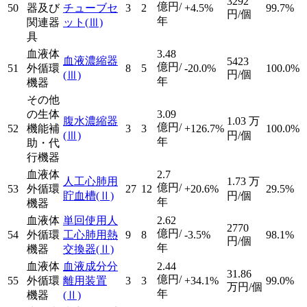
3292
億円/
50
器及び
チューブセ
3
2
+4.5%
99.7%
円/個
年
関連器
ット
(Ⅲ)
具
血液体
3.48
血液濃縮器
5423
億円/
51
外循環
8
5
-20.0%
100.0%
円/個
(Ⅲ)
年
機器
その他
の生体
3.09
腹水濃縮器
1.03
万
億円/
52
機能補
3
3
+126.7%
100.0%
(Ⅲ)
円/個
年
助・代
行機器
血液体
2.7
人工心肺用
1.73
万
億円/
53
外循環
27
12
+20.6%
29.5%
貯血槽
(Ⅱ)
円/個
年
機器
血液体
単回使用人
2.62
2770
億円/
54
外循環
工心肺用熱
9
8
-3.5%
98.1%
円/個
年
機器
交換器
(Ⅱ)
血液体
血液成分分
2.44
31.86
億円/
55
外循環
離用装置
3
3
+34.1%
99.0%
万円/個
年
機器
(Ⅱ)