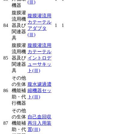
(Ⅲ)
機器
腹膜灌
腹膜灌流用
流用機
カテーテル
84
器及び
1
1
アダプタ
関連器
(Ⅲ)
具
腹膜灌
腹膜灌流用
流用機
カテーテル
85
器及び
イントロデ
関連器
ューサキッ
具
ト
(Ⅲ)
その他
の生体
腹水濾過濃
86
機能補
縮機器セッ
助・代
ト
(Ⅲ)
行機器
その他
の生体
自己血回収
87
機能補
再注入用装
助・代
置
(Ⅲ)