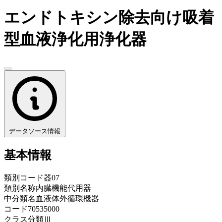
エンドトキシン除去向け吸着
型血液浄化用浄化器
データソース情報
基本情報
類別コード
器07
類別名称
内臓機能代用器
中分類名
血液体外循環機器
コード
70535000
クラス分類
Ⅲ