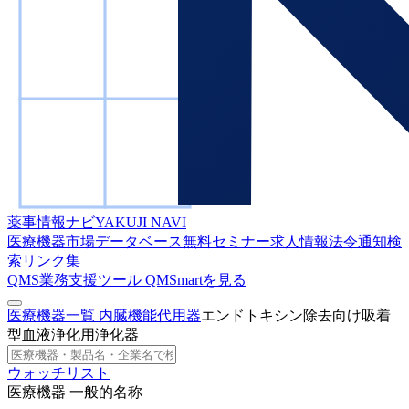
薬事情報ナビ
YAKUJI NAVI
医療機器市場データベース
無料セミナー
求人情報
法令通知検
索
リンク集
QMS業務支援ツール
QMSmartを見る
医療機器一覧
内臓機能代用器
エンドトキシン除去向け吸着
型血液浄化用浄化器
ウォッチリスト
医療機器 一般的名称