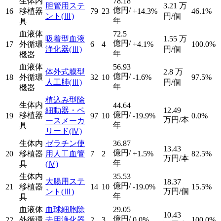
生体内
78.18
胆管用ステ
3.21
万
億円/
16
移植器
79
23
+14.3%
46.1%
ント
(Ⅲ)
円/個
年
具
血液体
72.5
吸着型血液
1.55
万
億円/
17
外循環
6
4
+4.1%
100.0%
浄化器
(Ⅲ)
円/個
年
機器
血液体
56.93
体外式膜型
2.8
万
億円/
18
外循環
32
10
-1.6%
97.5%
人工肺
(Ⅲ)
円/個
年
機器
植込み型除
生体内
44.64
細動器・ペ
12.49
億円/
移植器
19
97
10
-19.9%
0.0%
万円/本
ースメーカ
年
具
リード
(Ⅳ)
生体内
ゼラチン使
36.87
13.43
億円/
20
移植器
用人工血管
7
2
+1.5%
82.5%
万円/本
年
具
(Ⅳ)
生体内
35.53
大腸用ステ
18.37
億円/
21
移植器
14
10
-19.0%
15.5%
万円/個
ント
(Ⅲ)
年
具
血液体
血球細胞除
29.05
10.43
億円/
22
外循環
去用浄化器
2
3
0.0%
100.0%