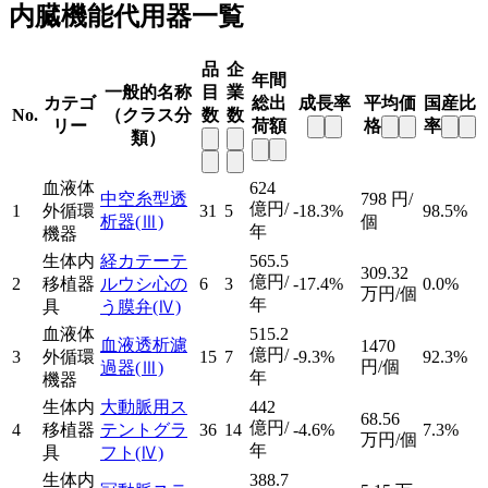
内臓機能代用器一覧
品
企
年間
一般的名称
目
業
カテゴ
総出
成長率
平均価
国産比
No.
（クラス分
数
数
リー
荷額
格
率
類）
血液体
624
中空糸型透
798
円/
億円/
1
外循環
31
5
-18.3%
98.5%
析器
(Ⅲ)
個
年
機器
生体内
経カテーテ
565.5
309.32
億円/
2
移植器
ルウシ心の
6
3
-17.4%
0.0%
万円/個
年
具
う膜弁
(Ⅳ)
血液体
515.2
血液透析濾
1470
億円/
3
外循環
15
7
-9.3%
92.3%
円/個
過器
(Ⅲ)
年
機器
生体内
大動脈用ス
442
68.56
億円/
4
移植器
テントグラ
36
14
-4.6%
7.3%
万円/個
年
具
フト
(Ⅳ)
生体内
388.7