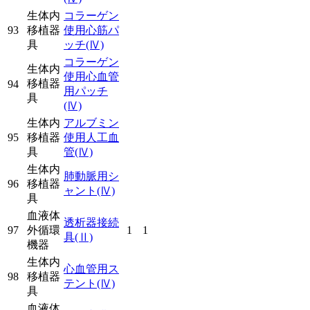
生体内
コラーゲン
93
移植器
使用心筋パ
具
ッチ
(Ⅳ)
コラーゲン
生体内
使用心血管
移植器
94
用パッチ
具
(Ⅳ)
生体内
アルブミン
95
移植器
使用人工血
具
管
(Ⅳ)
生体内
肺動脈用シ
96
移植器
ャント
(Ⅳ)
具
血液体
透析器接続
97
外循環
1
1
具
(Ⅱ)
機器
生体内
心血管用ス
98
移植器
テント
(Ⅳ)
具
血液体