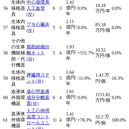
生体内
中心循環系
2.42
16.18
億円/
56
移植器
人工血管
6
3
0.0%
0.0%
万円/本
年
具
(Ⅳ)
生体内
2.11
ブタ心臓弁
85.18
億円/
57
移植器
5
3
0.0%
0.0%
万円/個
(Ⅳ)
年
具
その他
の生体
脂肪組織分
1.93
10.52
億円/
58
機能補
離キット
5
4
+551.7%
0.0%
万円/個
年
助・代
(Ⅲ)
行機器
生体内
1.64
膵臓用ステ
1.43
万
億円/
59
移植器
5
5
-11.9%
10.3%
ント
(Ⅲ)
円/個
年
具
血液体
遠心型血液
1.61
1151.82
億円/
60
外循環
成分分離装
6
4
0.0%
0.0%
万円/個
年
機器
置
(Ⅲ)
人工心肺用
血液体
1.41
温度コント
32.2
万
億円/
外循環
61
11
4
+78.3%
100.0%
ロールユニ
円/個
年
機器
ット
(Ⅲ)