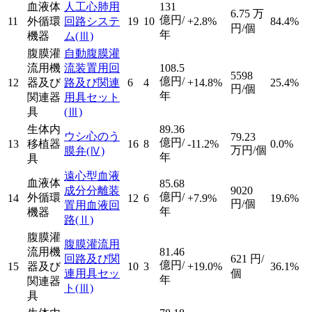
血液体
人工心肺用
131
6.75
万
億円/
11
外循環
回路システ
19
10
+2.8%
84.4%
円/個
年
機器
ム
(Ⅲ)
腹膜灌
自動腹膜灌
流用機
流装置用回
108.5
5598
億円/
12
器及び
路及び関連
6
4
+14.8%
25.4%
円/個
年
関連器
用具セット
具
(Ⅲ)
生体内
89.36
ウシ心のう
79.23
億円/
13
移植器
16
8
-11.2%
0.0%
万円/個
膜弁
(Ⅳ)
年
具
遠心型血液
血液体
85.68
成分分離装
9020
億円/
外循環
14
12
6
+7.9%
19.6%
円/個
置用血液回
年
機器
路
(Ⅱ)
腹膜灌
腹膜灌流用
流用機
81.46
回路及び関
621
円/
億円/
15
器及び
10
3
+19.0%
36.1%
連用具セッ
個
年
関連器
ト
(Ⅲ)
具