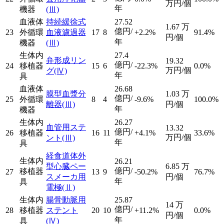
万円/個
年
機器
(Ⅲ)
血液体
持続緩徐式
27.52
1.67
万
億円/
23
外循環
血液濾過器
17
8
+2.2%
91.4%
円/個
年
機器
(Ⅲ)
生体内
27.4
弁形成リン
19.32
億円/
24
移植器
15
6
-22.3%
0.0%
万円/個
グ
(Ⅳ)
年
具
血液体
26.68
膜型血漿分
1.03
万
億円/
25
外循環
8
4
-9.6%
100.0%
離器
(Ⅲ)
円/個
年
機器
生体内
26.27
血管用ステ
13.32
億円/
26
移植器
16
11
+4.1%
33.6%
万円/個
ント
(Ⅲ)
年
具
経食道体外
生体内
26.21
型心臓ペー
6.85
万
億円/
移植器
27
13
9
-50.2%
76.7%
スメーカ用
円/個
年
具
電極
(Ⅱ)
生体内
腸骨動脈用
25.87
14
万
億円/
28
移植器
ステント
20
10
+11.2%
0.0%
円/個
年
具
(Ⅳ)