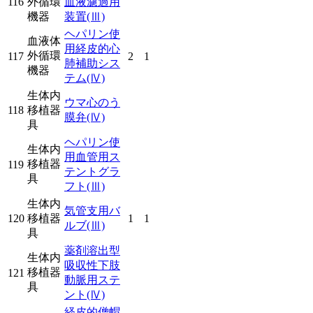
116
外循環
血液濾過用
機器
装置
(Ⅲ)
ヘパリン使
血液体
用経皮的心
外循環
117
2
1
肺補助シス
機器
テム
(Ⅳ)
生体内
ウマ心のう
118
移植器
膜弁
(Ⅳ)
具
ヘパリン使
生体内
用血管用ス
移植器
119
テントグラ
具
フト
(Ⅲ)
生体内
気管支用バ
120
移植器
1
1
ルブ
(Ⅲ)
具
薬剤溶出型
生体内
吸収性下肢
移植器
121
動脈用ステ
具
ント
(Ⅳ)
経皮的僧帽