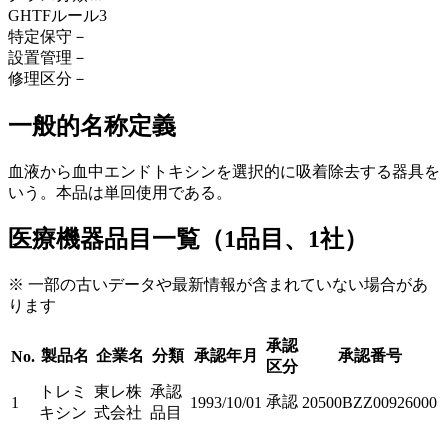
GHTFルール
3
特定保守
－
設置管理
－
修理区分
－
一般的名称定義
血液から血中エンドトキシンを選択的に吸着除去する器具を
いう。本品は単回使用である。
医療機器品目一覧（1品目、1社）
※ 一部の古いデータや最新情報が含まれていない場合があ
ります
承認
製品名
企業名
分類
承認年月
承認番号
No.
区分
トレミ
東レ株
承認
承認
1
1993/10/01
20500BZZ00926000
キシン
式会社
品目