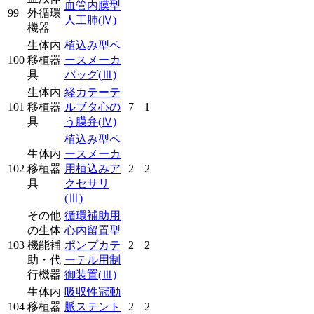
血管内膜型
99
外循環
人工肺
(Ⅳ)
機器
生体内
植込み型ペ
100
移植器
ースメーカ
具
バッグ
(Ⅲ)
生体内
経カテーテ
101
移植器
ルブタ心の
7
1
具
う膜弁
(Ⅳ)
植込み型ペ
生体内
ースメーカ
102
移植器
用植込みア
2
2
具
クセサリ
(Ⅲ)
その他
循環補助用
の生体
心内留置型
103
機能補
ポンプカテ
2
2
助・代
ーテル用制
行機器
御装置
(Ⅲ)
生体内
吸収性冠動
104
移植器
脈ステント
2
2