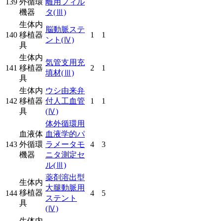
139
外循環
離用フィル
機器
タ
(Ⅲ)
生体内
脳動脈ステ
140
移植器
1
1
ント
(Ⅳ)
具
生体内
気管支用充
141
移植器
2
1
填材
(Ⅲ)
具
生体内
ウシ由来弁
142
移植器
付人工血管
1
1
具
(Ⅳ)
体外循環用
血液体
血液学的パ
143
外循環
ラメータモ
4
3
機器
ニタ測定セ
ル
(Ⅲ)
薬剤溶出型
生体内
大腿動脈用
移植器
144
4
5
ステント
具
(Ⅳ)
生体内