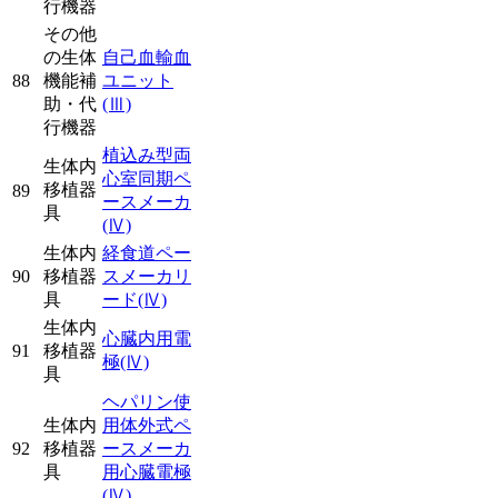
行機器
その他
の生体
自己血輸血
88
機能補
ユニット
助・代
(Ⅲ)
行機器
植込み型両
生体内
心室同期ペ
移植器
89
ースメーカ
具
(Ⅳ)
生体内
経食道ペー
90
移植器
スメーカリ
具
ード
(Ⅳ)
生体内
心臓内用電
91
移植器
極
(Ⅳ)
具
ヘパリン使
生体内
用体外式ペ
92
移植器
ースメーカ
具
用心臓電極
(Ⅳ)