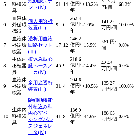
冠動脈ステ
5.15
万
億円/
5
移植器
51
14
+13.2%
68.2%
ント
(Ⅳ)
円/個
年
具
血液体
262.4
個人用透析
141.22
億円/
6
外循環
9
6
-1.6%
100.0%
万円/個
装置
(Ⅲ)
年
機器
血液体
透析用血液
246.2
361
円/
億円/
7
外循環
回路セット
17
12
-15.5%
0.0%
個
年
機器
(Ⅱ)
生体内
植込み型心
218.6
42.43
億円/
8
移植器
臓ペースメ
45
9
-14.4%
0.0%
万円/個
年
具
ーカ
(Ⅳ)
血液体
204.6
多用途透析
135.27
億円/
9
外循環
31
4
+10.5%
100.0%
万円/個
装置
(Ⅲ)
年
機器
除細動機能
付植込み型
生体内
136.9
両心室ペー
188.63
億円/
移植器
10
41
8
-34.6%
0.0%
万円/個
シングパル
年
具
スジェネレ
ータ
(Ⅳ)