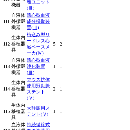
離ユニット
機器
(Ⅲ)
血液体
遠心型血液
111
外循環
成分採取装
機器
置
(Ⅲ)
植込み型リ
生体内
ードレス心
移植器
112
5
2
臓ペースメ
具
ーカ
(Ⅳ)
血液体
遠心型血液
113
外循環
浄化装置
1
1
機器
(Ⅲ)
マウス抗体
生体内
使用冠動脈
移植器
114
2
1
ステント
具
(Ⅳ)
生体内
大静脈用ス
115
移植器
1
1
テント
(Ⅳ)
具
血液体
持続緩徐式