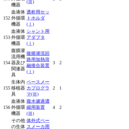
(Ⅲ)
機器
血液体
透析用セッ
152
外循環
トホルダ
機器
(Ⅰ)
血液体
シャント用
153
外循環
アダプタ
機器
(Ⅰ)
腹膜灌
腹膜灌流回
流用機
路用加熱溶
154
器及び
3
2
融接合装置
関連器
(Ⅰ)
具
生体内
ペースメー
155
移植器
カプログラ
2
1
具
マ
(Ⅲ)
血液体
腹水濾過濃
156
外循環
縮用装置
4
2
機器
(Ⅲ)
その他
体外式ペー
の生体
スメーカ用