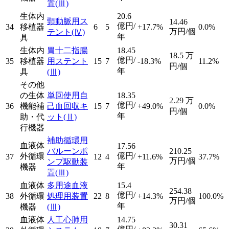
置
(Ⅲ)
生体内
20.6
頸動脈用ス
14.46
億円/
34
移植器
6
5
+17.7%
0.0%
万円/個
テント
(Ⅳ)
年
具
生体内
胃十二指腸
18.45
18.5
万
億円/
35
移植器
用ステント
15
7
-18.3%
11.2%
円/個
年
具
(Ⅲ)
その他
の生体
単回使用自
18.35
2.29
万
億円/
36
機能補
己血回収キ
15
7
+49.0%
0.0%
円/個
年
助・代
ット
(Ⅱ)
行機器
補助循環用
血液体
17.56
バルーンポ
210.25
億円/
外循環
37
12
4
+11.6%
37.7%
万円/個
ンプ駆動装
年
機器
置
(Ⅲ)
血液体
多用途血液
15.4
254.38
億円/
38
外循環
処理用装置
22
8
+14.3%
100.0%
万円/個
年
機器
(Ⅲ)
血液体
人工心肺用
14.75
30.31