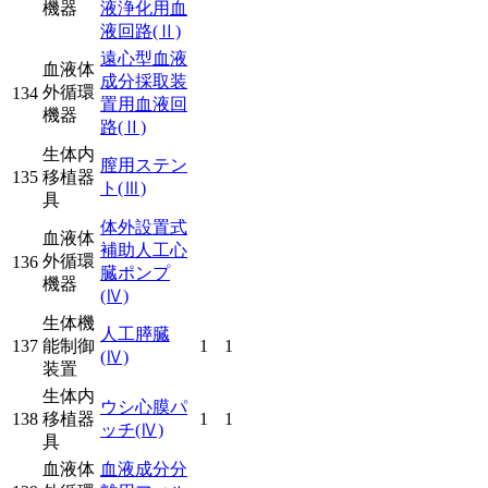
機器
液浄化用血
液回路
(Ⅱ)
遠心型血液
血液体
成分採取装
外循環
134
置用血液回
機器
路
(Ⅱ)
生体内
膣用ステン
135
移植器
ト
(Ⅲ)
具
体外設置式
血液体
補助人工心
外循環
136
臓ポンプ
機器
(Ⅳ)
生体機
人工膵臓
137
能制御
1
1
(Ⅳ)
装置
生体内
ウシ心膜パ
138
移植器
1
1
ッチ
(Ⅳ)
具
血液体
血液成分分