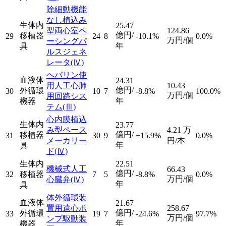
除細動機能
なし植込み
生体内
25.47
型両心室ペ
124.86
億円/
移植器
29
24
8
-10.1%
0.0%
万円/個
ーシングパ
年
具
ルスジェネ
レータ
(Ⅳ)
ヘパリン使
血液体
24.31
用人工心肺
10.43
億円/
外循環
30
10
7
-8.8%
100.0%
万円/個
用回路シス
年
機器
テム
(Ⅲ)
心内膜植込
生体内
23.77
み型ペース
4.21
万
億円/
移植器
31
30
9
+15.9%
0.0%
メーカリー
円/本
年
具
ド
(Ⅳ)
生体内
22.51
機械式人工
66.43
億円/
32
移植器
7
5
-8.8%
0.0%
万円/個
心臓弁
(Ⅳ)
年
具
体外循環装
血液体
21.67
置用遠心ポ
258.67
億円/
外循環
33
19
7
-24.6%
97.7%
万円/個
ンプ駆動装
年
機器