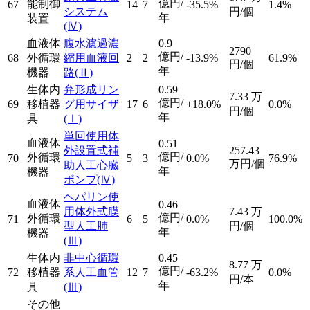
億円/
能制御
67
14
7
-35.5%
1.4%
システム
円/個
年
装置
(Ⅳ)
血液体
腹水濾過濃
0.9
2790
億円/
68
外循環
縮用血液回
2
2
-13.9%
61.9%
円/個
年
機器
路
(Ⅱ)
生体内
弁形成リン
0.59
7.33
万
億円/
69
移植器
グ用サイザ
17
6
+18.0%
0.0%
円/個
年
具
(Ⅰ)
単回使用体
血液体
0.51
外設置式補
257.43
億円/
外循環
70
5
3
0.0%
76.9%
万円/個
助人工心臓
年
機器
ポンプ
(Ⅳ)
ヘパリン使
血液体
0.46
用体外式膜
7.43
万
億円/
外循環
71
6
5
0.0%
100.0%
型人工肺
円/個
年
機器
(Ⅲ)
生体内
非中心循環
0.45
8.77
万
億円/
72
移植器
系人工血管
12
7
-63.2%
0.0%
円/本
年
具
(Ⅲ)
その他