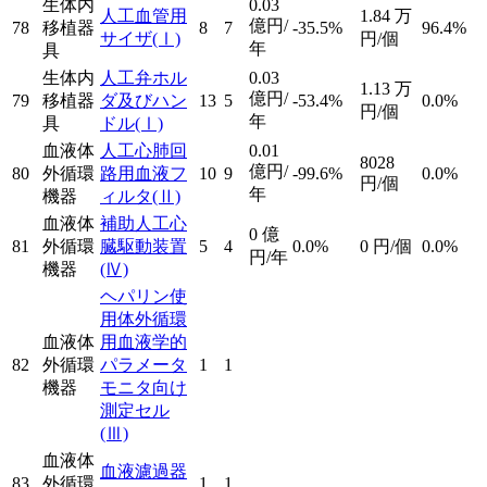
生体内
0.03
人工血管用
1.84
万
億円/
78
移植器
8
7
-35.5%
96.4%
サイザ
(Ⅰ)
円/個
年
具
生体内
人工弁ホル
0.03
1.13
万
億円/
79
移植器
ダ及びハン
13
5
-53.4%
0.0%
円/個
年
具
ドル
(Ⅰ)
血液体
人工心肺回
0.01
8028
億円/
80
外循環
路用血液フ
10
9
-99.6%
0.0%
円/個
年
機器
ィルタ
(Ⅱ)
血液体
補助人工心
0
億
81
外循環
臓駆動装置
5
4
0.0%
0
円/個
0.0%
円/年
機器
(Ⅳ)
ヘパリン使
用体外循環
血液体
用血液学的
82
外循環
パラメータ
1
1
機器
モニタ向け
測定セル
(Ⅲ)
血液体
血液濾過器
83
外循環
1
1