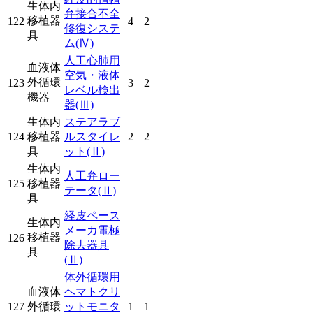
生体内
弁接合不全
移植器
122
4
2
修復システ
具
ム
(Ⅳ)
人工心肺用
血液体
空気・液体
外循環
123
3
2
レベル検出
機器
器
(Ⅲ)
生体内
ステアラブ
124
移植器
ルスタイレ
2
2
具
ット
(Ⅱ)
生体内
人工弁ロー
125
移植器
テータ
(Ⅱ)
具
経皮ペース
生体内
メーカ電極
移植器
126
除去器具
具
(Ⅱ)
体外循環用
血液体
ヘマトクリ
127
外循環
ットモニタ
1
1