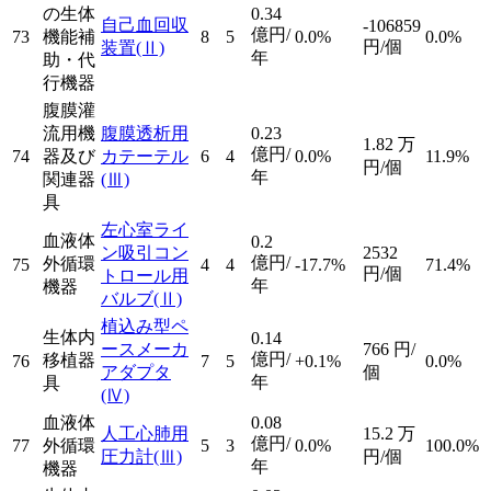
の生体
0.34
自己血回収
-106859
億円/
73
機能補
8
5
0.0%
0.0%
円/個
装置
(Ⅱ)
年
助・代
行機器
腹膜灌
流用機
腹膜透析用
0.23
1.82
万
億円/
74
器及び
カテーテル
6
4
0.0%
11.9%
円/個
年
関連器
(Ⅲ)
具
左心室ライ
血液体
0.2
ン吸引コン
2532
億円/
外循環
75
4
4
-17.7%
71.4%
円/個
トロール用
年
機器
バルブ
(Ⅱ)
植込み型ペ
生体内
0.14
ースメーカ
766
円/
億円/
移植器
76
7
5
+0.1%
0.0%
アダプタ
個
年
具
(Ⅳ)
血液体
0.08
人工心肺用
15.2
万
億円/
77
外循環
5
3
0.0%
100.0%
圧力計
(Ⅲ)
円/個
年
機器