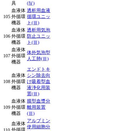
具
(Ⅳ)
血液体
透析用血液
105
外循環
循環ユニッ
機器
ト
(Ⅲ)
血液体
透析用気泡
106
外循環
防止ユニッ
機器
ト
(Ⅲ)
血液体
体外気泡型
107
外循環
人工肺
(Ⅲ)
機器
エンドトキ
血液体
シン除去向
108
外循環
け吸着型血
機器
液浄化用装
置
(Ⅲ)
血液体
膜型血漿分
109
外循環
離用装置
機器
(Ⅲ)
アルブミン
血液体
使用細胞分
外循環
110