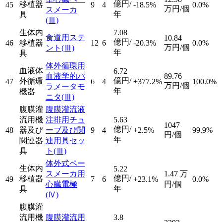
億円/
移植器
45
9
4
-18.5%
0.0%
万円/個
スメーカ
年
具
(Ⅲ)
生体内
7.08
食道用ステ
10.84
億円/
46
移植器
12
6
-20.3%
0.0%
万円/個
ント
(Ⅲ)
年
具
体外循環用
血液体
6.72
血液学的パ
89.76
億円/
外循環
47
6
4
+377.2%
100.0%
万円/個
ラメータモ
年
機器
ニタ
(Ⅲ)
腹膜灌
腹膜灌流液
流用機
注排用チュ
5.63
1047
億円/
48
器及び
ーブ及び関
9
4
+2.5%
99.9%
円/個
年
関連器
連用具セッ
具
ト
(Ⅲ)
体外式ペー
生体内
5.22
スメーカ用
1.47
万
億円/
移植器
49
7
6
+23.1%
0.0%
心臓電極
円/個
年
具
(Ⅳ)
腹膜灌
流用機
腹膜灌流用
3.8