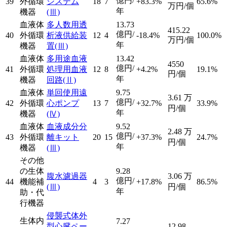
億円/
39
外循環
システム
18
7
+83.3%
65.6%
万円/個
年
機器
(Ⅲ)
血液体
多人数用透
13.73
415.22
億円/
40
外循環
析液供給装
12
4
-18.4%
100.0%
万円/個
年
機器
置
(Ⅲ)
血液体
多用途血液
13.42
4550
億円/
41
外循環
処理用血液
12
8
+4.2%
19.1%
円/個
年
機器
回路
(Ⅱ)
血液体
単回使用遠
9.75
3.61
万
億円/
42
外循環
心ポンプ
13
7
+32.7%
33.9%
円/個
年
機器
(Ⅳ)
血液体
血液成分分
9.52
2.48
万
億円/
43
外循環
離キット
20
15
+37.3%
24.7%
円/個
年
機器
(Ⅲ)
その他
の生体
9.28
腹水濾過器
3.06
万
億円/
44
機能補
4
3
+17.8%
86.5%
(Ⅲ)
円/個
年
助・代
行機器
侵襲式体外
生体内
7.27
型心臓ペー
12.98