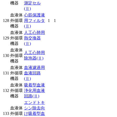
機器
測定セル
(Ⅱ)
血液体
心筋保護液
128
外循環
用フィルタ
1
1
機器
(Ⅱ)
血液体
人工心肺用
129
外循環
熱交換器
機器
(Ⅱ)
血液体
人工心肺用
130
外循環
除泡器
(Ⅱ)
機器
血液体
血液濾過用
131
外循環
血液回路
機器
(Ⅱ)
血液体
吸着型血液
132
外循環
浄化用血液
機器
回路
(Ⅱ)
エンドトキ
血液体
シン除去向
133
外循環
け吸着型血