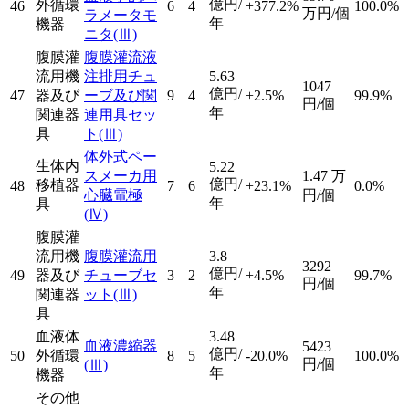
億円/
外循環
46
6
4
+377.2%
100.0%
万円/個
ラメータモ
年
機器
ニタ
(Ⅲ)
腹膜灌
腹膜灌流液
流用機
注排用チュ
5.63
1047
億円/
47
器及び
ーブ及び関
9
4
+2.5%
99.9%
円/個
年
関連器
連用具セッ
具
ト
(Ⅲ)
体外式ペー
生体内
5.22
スメーカ用
1.47
万
億円/
移植器
48
7
6
+23.1%
0.0%
心臓電極
円/個
年
具
(Ⅳ)
腹膜灌
流用機
腹膜灌流用
3.8
3292
億円/
49
器及び
チューブセ
3
2
+4.5%
99.7%
円/個
年
関連器
ット
(Ⅲ)
具
血液体
3.48
血液濃縮器
5423
億円/
50
外循環
8
5
-20.0%
100.0%
円/個
(Ⅲ)
年
機器
その他