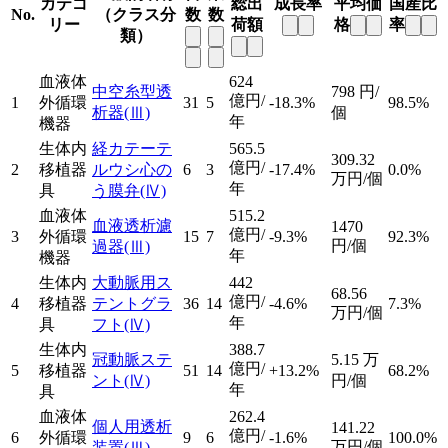
カテゴ
総出
成長率
平均価
国産比
No.
（クラス分
数
数
リー
荷額
格
率
類）
血液体
624
中空糸型透
798
円/
億円/
1
外循環
31
5
-18.3%
98.5%
析器
(Ⅲ)
個
年
機器
生体内
経カテーテ
565.5
309.32
億円/
2
移植器
ルウシ心の
6
3
-17.4%
0.0%
万円/個
年
具
う膜弁
(Ⅳ)
血液体
515.2
血液透析濾
1470
億円/
3
外循環
15
7
-9.3%
92.3%
円/個
過器
(Ⅲ)
年
機器
生体内
大動脈用ス
442
68.56
億円/
4
移植器
テントグラ
36
14
-4.6%
7.3%
万円/個
年
具
フト
(Ⅳ)
生体内
388.7
冠動脈ステ
5.15
万
億円/
5
移植器
51
14
+13.2%
68.2%
ント
(Ⅳ)
円/個
年
具
血液体
262.4
個人用透析
141.22
億円/
6
外循環
9
6
-1.6%
100.0%
万円/個
装置
(Ⅲ)