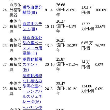
血液体
26.68
膜型血漿分
1.03
万
億円/
24
外循環
8
4
-9.6%
100.0%
離器
(Ⅲ)
円/個
年
機器
生体内
26.27
血管用ステ
13.32
億円/
25
移植器
16
11
+4.1%
33.6%
万円/個
ント
(Ⅲ)
年
具
経食道体外
生体内
26.21
型心臓ペー
6.85
万
億円/
移植器
26
13
9
-50.2%
76.7%
スメーカ用
円/個
年
具
電極
(Ⅱ)
生体内
腸骨動脈用
25.87
14
万
億円/
27
移植器
ステント
20
10
+11.2%
0.0%
円/個
年
具
(Ⅳ)
除細動機能
なし植込み
生体内
25.47
型両心室ペ
124.86
億円/
移植器
28
24
8
-10.1%
0.0%
万円/個
ーシングパ
年
具
ルスジェネ
レータ
(Ⅳ)
ヘパリン使