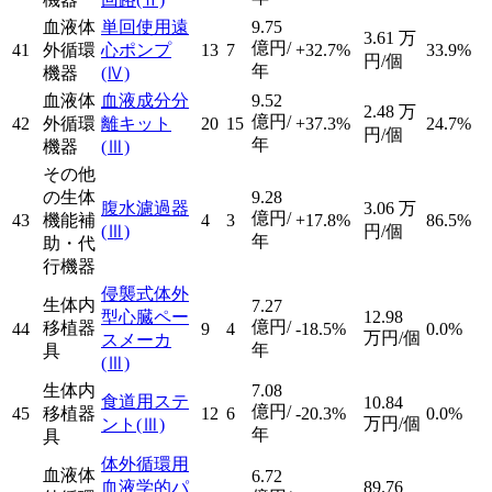
血液体
単回使用遠
9.75
3.61
万
億円/
41
外循環
心ポンプ
13
7
+32.7%
33.9%
円/個
年
機器
(Ⅳ)
血液体
血液成分分
9.52
2.48
万
億円/
42
外循環
離キット
20
15
+37.3%
24.7%
円/個
年
機器
(Ⅲ)
その他
の生体
9.28
腹水濾過器
3.06
万
億円/
43
機能補
4
3
+17.8%
86.5%
(Ⅲ)
円/個
年
助・代
行機器
侵襲式体外
生体内
7.27
型心臓ペー
12.98
億円/
移植器
44
9
4
-18.5%
0.0%
万円/個
スメーカ
年
具
(Ⅲ)
生体内
7.08
食道用ステ
10.84
億円/
45
移植器
12
6
-20.3%
0.0%
万円/個
ント
(Ⅲ)
年
具
体外循環用
血液体
6.72
血液学的パ
89.76