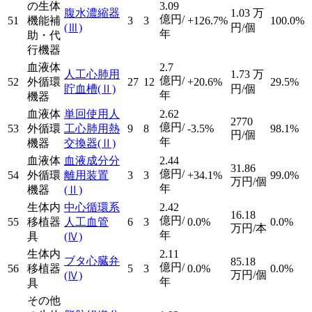
の生体
3.09
腹水濃縮器
1.03
万
億円/
51
機能補
3
3
+126.7%
100.0%
(Ⅲ)
円/個
年
助・代
行機器
血液体
2.7
人工心肺用
1.73
万
億円/
52
外循環
27
12
+20.6%
29.5%
貯血槽
(Ⅱ)
円/個
年
機器
血液体
単回使用人
2.62
2770
億円/
53
外循環
工心肺用熱
9
8
-3.5%
98.1%
円/個
年
機器
交換器
(Ⅱ)
血液体
血液成分分
2.44
31.86
億円/
54
外循環
離用装置
3
3
+34.1%
99.0%
万円/個
年
機器
(Ⅱ)
生体内
中心循環系
2.42
16.18
億円/
55
移植器
人工血管
6
3
0.0%
0.0%
万円/本
年
具
(Ⅳ)
生体内
2.11
ブタ心臓弁
85.18
億円/
56
移植器
5
3
0.0%
0.0%
万円/個
(Ⅳ)
年
具
その他