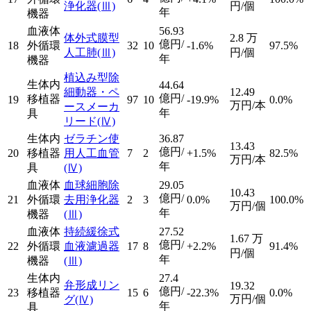
浄化器
(Ⅲ)
円/個
年
機器
血液体
56.93
体外式膜型
2.8
万
億円/
18
外循環
32
10
-1.6%
97.5%
人工肺
(Ⅲ)
円/個
年
機器
植込み型除
生体内
44.64
細動器・ペ
12.49
億円/
移植器
19
97
10
-19.9%
0.0%
万円/本
ースメーカ
年
具
リード
(Ⅳ)
生体内
ゼラチン使
36.87
13.43
億円/
20
移植器
用人工血管
7
2
+1.5%
82.5%
万円/本
年
具
(Ⅳ)
血液体
血球細胞除
29.05
10.43
億円/
21
外循環
去用浄化器
2
3
0.0%
100.0%
万円/個
年
機器
(Ⅲ)
血液体
持続緩徐式
27.52
1.67
万
億円/
22
外循環
血液濾過器
17
8
+2.2%
91.4%
円/個
年
機器
(Ⅲ)
生体内
27.4
弁形成リン
19.32
億円/
23
移植器
15
6
-22.3%
0.0%
万円/個
グ
(Ⅳ)
年
具