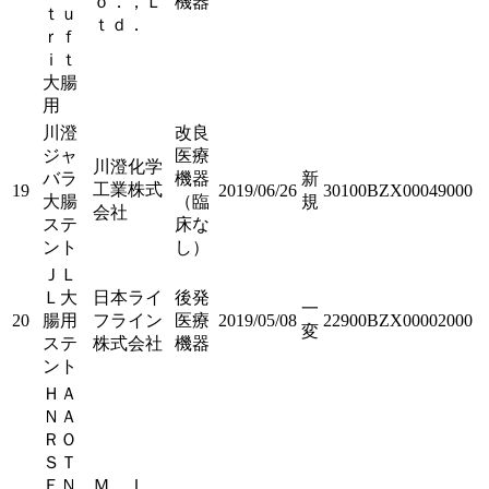
ｏ．，Ｌ
機器
ｔｕ
ｔｄ．
ｒｆ
ｉｔ
大腸
用
川澄
改良
ジャ
医療
川澄化学
バラ
機器
新
工業株式
19
2019/06/26
30100BZX00049000
大腸
（臨
規
会社
ステ
床な
ント
し）
ＪＬ
Ｌ大
日本ライ
後発
一
20
腸用
フライン
医療
2019/05/08
22900BZX00002000
変
ステ
株式会社
機器
ント
ＨＡ
ＮＡ
ＲＯ
ＳＴ
ＥＮ
Ｍ．Ｉ．