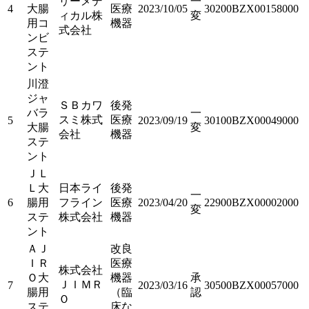
リーメデ
一
4
大腸
医療
2023/10/05
30200BZX00158000
ィカル株
変
用コ
機器
式会社
ンビ
ステ
ント
川澄
ジャ
ＳＢカワ
後発
バラ
一
スミ株式
医療
5
2023/09/19
30100BZX00049000
大腸
変
会社
機器
ステ
ント
ＪＬ
Ｌ大
日本ライ
後発
一
6
腸用
フライン
医療
2023/04/20
22900BZX00002000
変
ステ
株式会社
機器
ント
ＡＪ
改良
ＩＲ
医療
株式会社
Ｏ大
機器
承
ＪＩＭＲ
7
2023/03/16
30500BZX00057000
腸用
（臨
認
Ｏ
ステ
床な