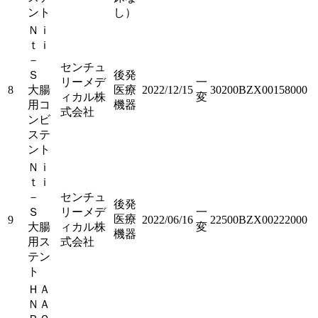
ント
し）
Ｎｉ
ｔｉ
－
センチュ
Ｓ
後発
リーメデ
一
8
大腸
医療
2022/12/15
30200BZX00158000
ィカル株
変
用コ
機器
式会社
ンビ
ステ
ント
Ｎｉ
ｔｉ
－
センチュ
後発
Ｓ
リーメデ
一
医療
9
2022/06/16
22500BZX00222000
大腸
ィカル株
変
機器
用ス
式会社
テン
ト
ＨＡ
ＮＡ