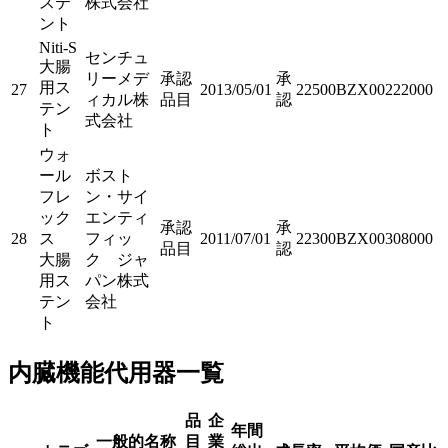
ステ
株式会社
ント
Niti-S
センチュ
大腸
リーメデ
承認
承
用ス
27
2013/05/01
22500BZX00222000
ィカル株
品目
認
テン
式会社
ト
ウォ
ール
ボスト
フレ
ン・サイ
ック
エンティ
承認
承
28
ス
フィッ
2011/07/01
22300BZX00308000
品目
認
大腸
ク ジャ
用ス
パン株式
テン
会社
ト
内臓機能代用器一覧
品
企
年間
一般的名称
目
業