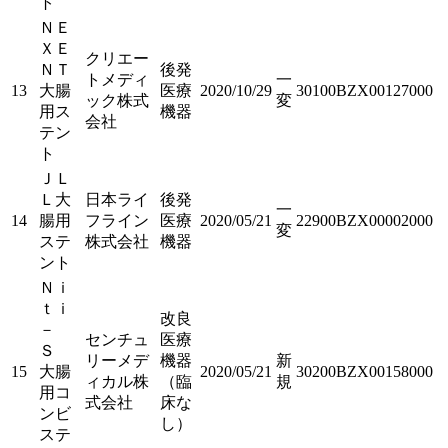
ト
ＮＥ
ＸＥ
クリエー
ＮＴ
後発
トメディ
一
13
大腸
医療
2020/10/29
30100BZX00127000
ック株式
変
用ス
機器
会社
テン
ト
ＪＬ
Ｌ大
日本ライ
後発
一
14
腸用
フライン
医療
2020/05/21
22900BZX00002000
変
ステ
株式会社
機器
ント
Ｎｉ
ｔｉ
改良
－
センチュ
医療
Ｓ
リーメデ
機器
新
15
大腸
2020/05/21
30200BZX00158000
ィカル株
（臨
規
用コ
式会社
床な
ンビ
し）
ステ