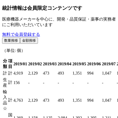
統計情報は会員限定コンテンツです
医療機器メーカーを中心に、開発・品質保証・薬事の実務者
にご利用いただいています
無料で会員登録する
数量推移
金額推移
（単位: 個）
分
項
2019/01
2019/02
2019/03
2019/04
2019/05
2019/06
2019/07
類
目
計
計
4,919
2,129
473
493
1,351
994
1,047
生
計
156
-
-
-
-
-
-
-
産
輸
入
計
4,763
2,129
473
493
1,351
994
1,047
品
☆
国
1,369
1,158
1,125
2,084
1,392
1,395
1,211