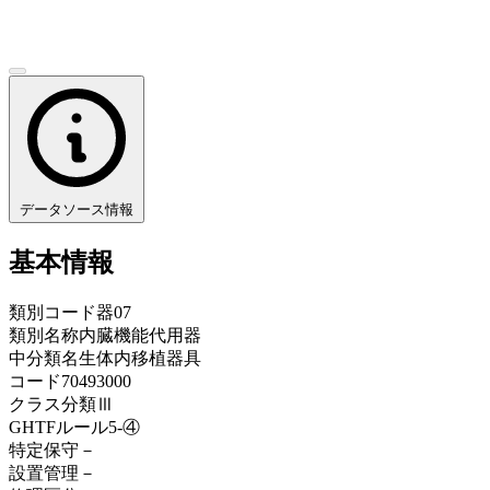
データソース情報
基本情報
類別コード
器07
類別名称
内臓機能代用器
中分類名
生体内移植器具
コード
70493000
クラス分類
Ⅲ
GHTFルール
5-④
特定保守
－
設置管理
－