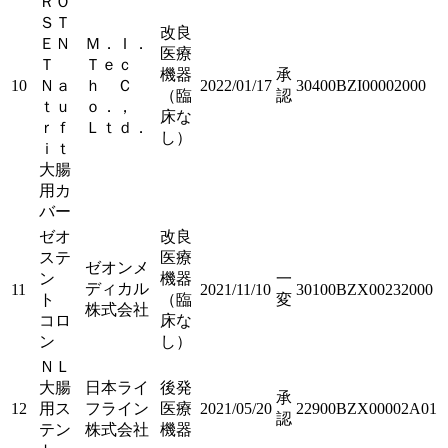
ＲＯ
ＳＴ
改良
ＥＮ
Ｍ．Ｉ．
医療
Ｔ
Ｔｅｃ
機器
承
10
Ｎａ
ｈ Ｃ
2022/01/17
30400BZI00002000
（臨
認
ｔｕ
ｏ．，
床な
ｒｆ
Ｌｔｄ．
し）
ｉｔ
大腸
用カ
バー
ゼオ
改良
ステ
医療
ゼオンメ
ン
機器
一
ディカル
11
2021/11/10
30100BZX00232000
ト
（臨
変
株式会社
コロ
床な
ン
し）
ＮＬ
大腸
日本ライ
後発
承
12
用ス
フライン
医療
2021/05/20
22900BZX00002A01
認
テン
株式会社
機器