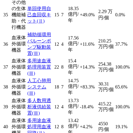
その他
の生体
単回使用自
18.35
2.29
万
億円/
35
機能補
己血回収キ
15
7
+49.0%
0.0%
円/個
年
助・代
ット
(Ⅱ)
行機器
補助循環用
血液体
17.56
バルーンポ
210.25
億円/
外循環
36
12
4
+11.6%
37.7%
万円/個
ンプ駆動装
年
機器
置
(Ⅲ)
血液体
多用途血液
15.4
254.38
億円/
37
外循環
処理用装置
22
8
+14.3%
100.0%
万円/個
年
機器
(Ⅲ)
血液体
人工心肺用
14.75
30.31
億円/
38
外循環
システム
18
7
+83.3%
65.6%
万円/個
年
機器
(Ⅲ)
血液体
多人数用透
13.73
415.22
億円/
39
外循環
析液供給装
12
4
-18.4%
100.0%
万円/個
年
機器
置
(Ⅲ)
血液体
多用途血液
13.42
4550
億円/
40
外循環
処理用血液
12
8
+4.2%
19.1%
円/個
年
機器
回路
(Ⅱ)