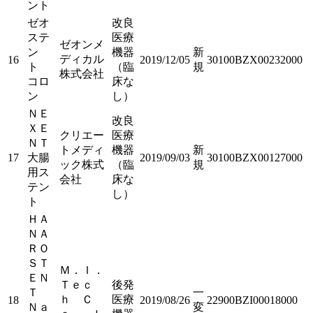
ント
ゼオ
改良
ステ
医療
ゼオンメ
ン
機器
新
ディカル
16
2019/12/05
30100BZX00232000
ト
（臨
規
株式会社
コロ
床な
ン
し）
ＮＥ
改良
ＸＥ
クリエー
医療
ＮＴ
トメディ
機器
新
17
大腸
2019/09/03
30100BZX00127000
ック株式
（臨
規
用ス
会社
床な
テン
し）
ト
ＨＡ
ＮＡ
ＲＯ
ＳＴ
Ｍ．Ｉ．
ＥＮ
Ｔｅｃ
後発
Ｔ
一
ｈ Ｃ
医療
18
2019/08/26
22900BZI00018000
Ｎａ
変