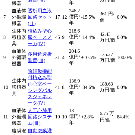
年
機器
血液体
透析用血液
246.2
361
円/
億円/
7
外循環
回路セット
17
12
-15.5%
0.0%
個
年
機器
(Ⅱ)
生体内
植込み型心
218.6
42.43
億円/
8
移植器
臓ペースメ
45
9
-14.4%
0.0%
万円/個
年
具
ーカ
(Ⅳ)
血液体
204.6
多用途透析
135.27
億円/
9
外循環
31
4
+10.5%
100.0%
万円/個
装置
(Ⅲ)
年
機器
除細動機能
付植込み型
生体内
136.9
両心室ペー
188.63
億円/
移植器
10
41
8
-34.6%
0.0%
万円/個
シングパル
年
具
スジェネレ
ータ
(Ⅳ)
血液体
人工心肺用
131
6.75
万
億円/
11
外循環
回路システ
19
10
+2.8%
84.4%
円/個
年
機器
ム
(Ⅲ)
腹膜灌
自動腹膜灌