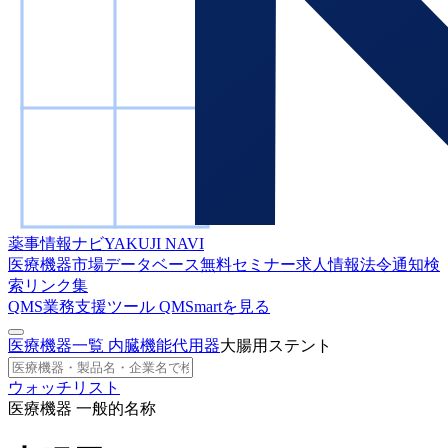
薬事情報ナビ
YAKUJI NAVI
医療機器市場データベース
無料セミナー
求人情報
法令通知検
索
リンク集
QMS業務支援ツール
QMSmartを見る
医療機器一覧
内臓機能代用器
大腸用ステント
ウォッチリスト
医療機器 一般的名称