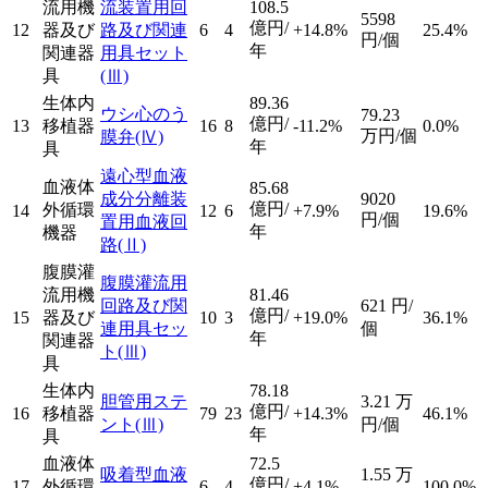
流用機
流装置用回
108.5
5598
億円/
12
器及び
路及び関連
6
4
+14.8%
25.4%
円/個
年
関連器
用具セット
具
(Ⅲ)
生体内
89.36
ウシ心のう
79.23
億円/
13
移植器
16
8
-11.2%
0.0%
万円/個
膜弁
(Ⅳ)
年
具
遠心型血液
血液体
85.68
成分分離装
9020
億円/
外循環
14
12
6
+7.9%
19.6%
円/個
置用血液回
年
機器
路
(Ⅱ)
腹膜灌
腹膜灌流用
流用機
81.46
回路及び関
621
円/
億円/
15
器及び
10
3
+19.0%
36.1%
連用具セッ
個
年
関連器
ト
(Ⅲ)
具
生体内
78.18
胆管用ステ
3.21
万
億円/
16
移植器
79
23
+14.3%
46.1%
ント
(Ⅲ)
円/個
年
具
血液体
72.5
吸着型血液
1.55
万
億円/
17
外循環
6
4
+4.1%
100.0%