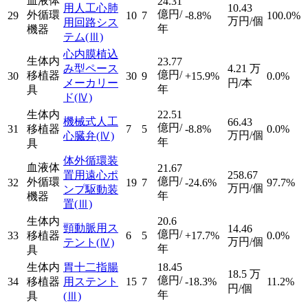
血液体
24.31
用人工心肺
10.43
億円/
外循環
29
10
7
-8.8%
100.0%
万円/個
用回路シス
年
機器
テム
(Ⅲ)
心内膜植込
生体内
23.77
み型ペース
4.21
万
億円/
移植器
30
30
9
+15.9%
0.0%
メーカリー
円/本
年
具
ド
(Ⅳ)
生体内
22.51
機械式人工
66.43
億円/
31
移植器
7
5
-8.8%
0.0%
万円/個
心臓弁
(Ⅳ)
年
具
体外循環装
血液体
21.67
置用遠心ポ
258.67
億円/
外循環
32
19
7
-24.6%
97.7%
万円/個
ンプ駆動装
年
機器
置
(Ⅲ)
生体内
20.6
頸動脈用ス
14.46
億円/
33
移植器
6
5
+17.7%
0.0%
万円/個
テント
(Ⅳ)
年
具
生体内
胃十二指腸
18.45
18.5
万
億円/
34
移植器
用ステント
15
7
-18.3%
11.2%
円/個
年
具
(Ⅲ)