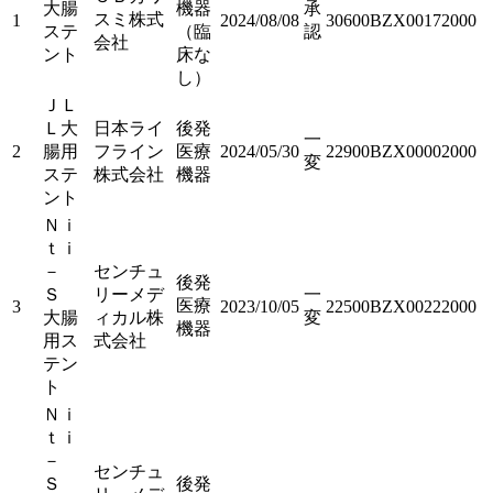
大腸
機器
承
スミ株式
1
2024/08/08
30600BZX00172000
ステ
（臨
認
会社
ント
床な
し）
ＪＬ
Ｌ大
日本ライ
後発
一
2
腸用
フライン
医療
2024/05/30
22900BZX00002000
変
ステ
株式会社
機器
ント
Ｎｉ
ｔｉ
－
センチュ
後発
Ｓ
リーメデ
一
医療
3
2023/10/05
22500BZX00222000
大腸
ィカル株
変
機器
用ス
式会社
テン
ト
Ｎｉ
ｔｉ
－
センチュ
Ｓ
後発