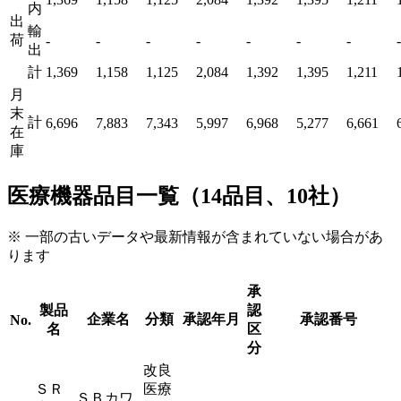
内
出
輸
荷
-
-
-
-
-
-
-
-
出
計
1,369
1,158
1,125
2,084
1,392
1,395
1,211
月
末
計
6,696
7,883
7,343
5,997
6,968
5,277
6,661
在
庫
医療機器品目一覧（14品目、10社）
※ 一部の古いデータや最新情報が含まれていない場合があ
ります
承
製品
認
企業名
分類
承認年月
承認番号
No.
名
区
分
改良
ＳＲ
医療
ＳＢカワ