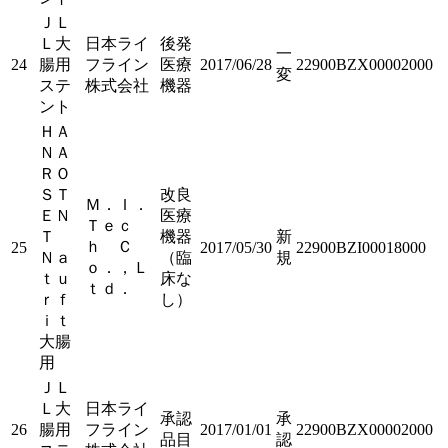
ＪＬ
Ｌ大
日本ライ
後発
一
24
腸用
フライン
医療
2017/06/28
22900BZX00002000
変
ステ
株式会社
機器
ント
ＨＡ
ＮＡ
ＲＯ
ＳＴ
改良
Ｍ．Ｉ．
ＥＮ
医療
Ｔｅｃ
Ｔ
機器
新
ｈ Ｃ
25
2017/05/30
22900BZI00018000
Ｎａ
（臨
規
ｏ．，Ｌ
ｔｕ
床な
ｔｄ．
ｒｆ
し）
ｉｔ
大腸
用
ＪＬ
Ｌ大
日本ライ
承認
承
26
腸用
フライン
2017/01/01
22900BZX00002000
品目
認