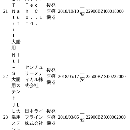
Ｔ
Ｔｅｃ
後発
一
21
Ｎａ
ｈ Ｃ
医療
2018/10/10
22900BZI00018000
変
ｔｕ
ｏ．，Ｌ
機器
ｒｆ
ｔｄ．
ｉ
ｔ
大腸
用
Ｎｉ
ｔｉ
－
センチュ
後発
Ｓ
リーメデ
一
医療
22
2018/05/17
22500BZX00222000
大腸
ィカル株
変
機器
用ス
式会社
テン
ト
ＪＬ
Ｌ大
日本ライ
後発
一
23
腸用
フライン
医療
2018/03/05
22900BZX00002000
変
ステ
株式会社
機器
ント