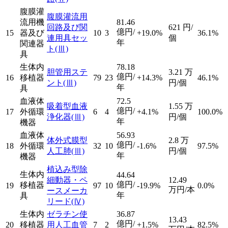
腹膜灌
腹膜灌流用
流用機
81.46
回路及び関
621
円/
億円/
15
器及び
10
3
+19.0%
36.1%
連用具セッ
個
年
関連器
ト
(Ⅲ)
具
生体内
78.18
胆管用ステ
3.21
万
億円/
16
移植器
79
23
+14.3%
46.1%
ント
(Ⅲ)
円/個
年
具
血液体
72.5
吸着型血液
1.55
万
億円/
17
外循環
6
4
+4.1%
100.0%
浄化器
(Ⅲ)
円/個
年
機器
血液体
56.93
体外式膜型
2.8
万
億円/
18
外循環
32
10
-1.6%
97.5%
人工肺
(Ⅲ)
円/個
年
機器
植込み型除
生体内
44.64
細動器・ペ
12.49
億円/
移植器
19
97
10
-19.9%
0.0%
万円/本
ースメーカ
年
具
リード
(Ⅳ)
生体内
ゼラチン使
36.87
13.43
億円/
20
移植器
用人工血管
7
2
+1.5%
82.5%