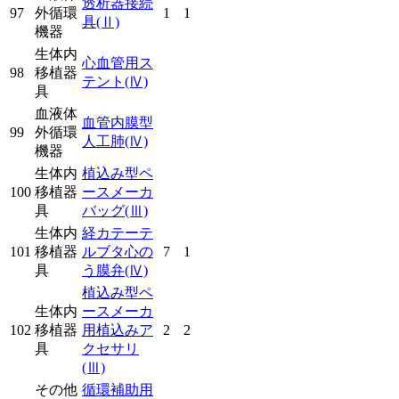
透析器接続
97
外循環
1
1
具
(Ⅱ)
機器
生体内
心血管用ス
98
移植器
テント
(Ⅳ)
具
血液体
血管内膜型
99
外循環
人工肺
(Ⅳ)
機器
生体内
植込み型ペ
100
移植器
ースメーカ
具
バッグ
(Ⅲ)
生体内
経カテーテ
101
移植器
ルブタ心の
7
1
具
う膜弁
(Ⅳ)
植込み型ペ
生体内
ースメーカ
102
移植器
用植込みア
2
2
具
クセサリ
(Ⅲ)
その他
循環補助用