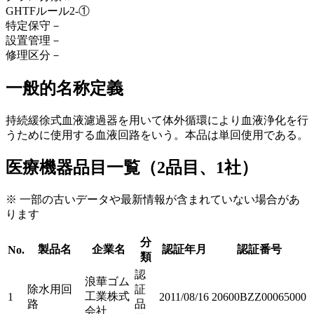
GHTFルール
2-①
特定保守
－
設置管理
－
修理区分
－
一般的名称定義
持続緩徐式血液濾過器を用いて体外循環により血液浄化を行
うために使用する血液回路をいう。本品は単回使用である。
医療機器品目一覧（2品目、1社）
※ 一部の古いデータや最新情報が含まれていない場合があ
ります
分
製品名
企業名
認証年月
認証番号
No.
類
認
浪華ゴム
除水用回
証
工業株式
1
2011/08/16
20600BZZ00065000
路
品
会社