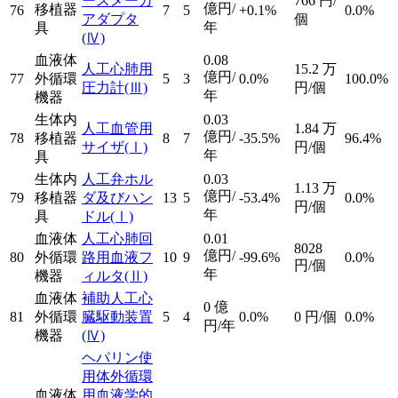
ースメーカ
766
円/
億円/
移植器
76
7
5
+0.1%
0.0%
アダプタ
個
年
具
(Ⅳ)
血液体
0.08
人工心肺用
15.2
万
億円/
77
外循環
5
3
0.0%
100.0%
圧力計
(Ⅲ)
円/個
年
機器
生体内
0.03
人工血管用
1.84
万
億円/
78
移植器
8
7
-35.5%
96.4%
サイザ
(Ⅰ)
円/個
年
具
生体内
人工弁ホル
0.03
1.13
万
億円/
79
移植器
ダ及びハン
13
5
-53.4%
0.0%
円/個
年
具
ドル
(Ⅰ)
血液体
人工心肺回
0.01
8028
億円/
80
外循環
路用血液フ
10
9
-99.6%
0.0%
円/個
年
機器
ィルタ
(Ⅱ)
血液体
補助人工心
0
億
81
外循環
臓駆動装置
5
4
0.0%
0
円/個
0.0%
円/年
機器
(Ⅳ)
ヘパリン使
用体外循環
血液体
用血液学的