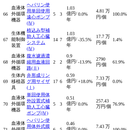
ヘパリン使
血液体
1.03
用単回使用
4.81
万
億円/
外循環
66
5
3
0.0%
100.0%
遠心ポンプ
円/個
年
機器
(Ⅳ)
植込み型補
生体機
1.03
助人工心臓
17.7
万
億円/
能制御
67
14
7
-35.5%
1.4%
システム
円/個
年
装置
(Ⅳ)
血液体
腹水濾過濃
0.9
2790
億円/
68
外循環
縮用血液回
2
2
-13.9%
61.9%
円/個
年
機器
路
(Ⅱ)
生体内
弁形成リン
0.59
7.33
万
億円/
69
移植器
グ用サイザ
17
6
+18.0%
0.0%
円/個
年
具
(Ⅰ)
単回使用体
血液体
0.51
外設置式補
257.43
億円/
外循環
70
5
3
0.0%
76.9%
万円/個
助人工心臓
年
機器
ポンプ
(Ⅳ)
ヘパリン使
血液体
0.46
用体外式膜
7.43
万
億円/
外循環
71
6
5
0.0%
100.0%