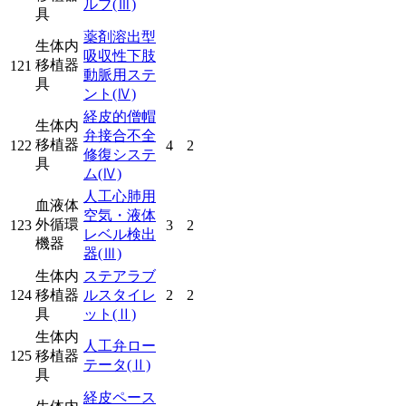
ルブ
(Ⅲ)
具
薬剤溶出型
生体内
吸収性下肢
移植器
121
動脈用ステ
具
ント
(Ⅳ)
経皮的僧帽
生体内
弁接合不全
移植器
122
4
2
修復システ
具
ム
(Ⅳ)
人工心肺用
血液体
空気・液体
外循環
123
3
2
レベル検出
機器
器
(Ⅲ)
生体内
ステアラブ
124
移植器
ルスタイレ
2
2
具
ット
(Ⅱ)
生体内
人工弁ロー
125
移植器
テータ
(Ⅱ)
具
経皮ペース