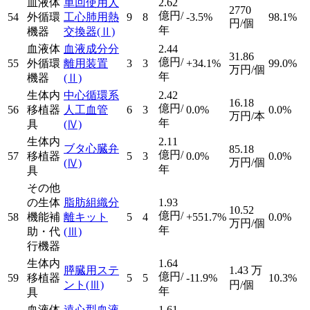
血液体
単回使用人
2.62
2770
億円/
54
外循環
工心肺用熱
9
8
-3.5%
98.1%
円/個
年
機器
交換器
(Ⅱ)
血液体
血液成分分
2.44
31.86
億円/
55
外循環
離用装置
3
3
+34.1%
99.0%
万円/個
年
機器
(Ⅱ)
生体内
中心循環系
2.42
16.18
億円/
56
移植器
人工血管
6
3
0.0%
0.0%
万円/本
年
具
(Ⅳ)
生体内
2.11
ブタ心臓弁
85.18
億円/
57
移植器
5
3
0.0%
0.0%
万円/個
(Ⅳ)
年
具
その他
の生体
脂肪組織分
1.93
10.52
億円/
58
機能補
離キット
5
4
+551.7%
0.0%
万円/個
年
助・代
(Ⅲ)
行機器
生体内
1.64
膵臓用ステ
1.43
万
億円/
59
移植器
5
5
-11.9%
10.3%
ント
(Ⅲ)
円/個
年
具
血液体
遠心型血液
1.61