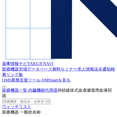
薬事情報ナビ
YAKUJI NAVI
医療機器市場データベース
無料セミナー
求人情報
法令通知検
索
リンク集
QMS業務支援ツール
QMSmartを見る
医療機器一覧
内臓機能代用器
持続緩徐式血液濾過用血液回
路
ウォッチリスト
医療機器 一般的名称