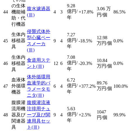
の生体
9.28
腹水濾過器
3.06
万
億円/
44
機能補
4
3
+17.8%
86.5%
(Ⅲ)
円/個
年
助・代
行機器
侵襲式体外
生体内
7.27
型心臓ペー
12.98
億円/
移植器
45
9
4
-18.5%
0.0%
万円/個
スメーカ
年
具
(Ⅲ)
生体内
7.08
食道用ステ
10.84
億円/
46
移植器
12
6
-20.3%
0.0%
万円/個
ント
(Ⅲ)
年
具
体外循環用
血液体
6.72
血液学的パ
89.76
億円/
外循環
47
6
4
+377.2%
100.0%
万円/個
ラメータモ
年
機器
ニタ
(Ⅲ)
腹膜灌
腹膜灌流液
流用機
注排用チュ
5.63
1047
億円/
48
器及び
ーブ及び関
9
4
+2.5%
99.9%
円/個
年
関連器
連用具セッ
具
ト
(Ⅲ)