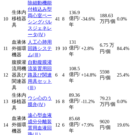
除細動機能
付植込み型
生体内
136.9
両心室ペー
188.63
億円/
移植器
10
41
8
-34.6%
0.0%
万円/個
シングパル
年
具
スジェネレ
ータ
(Ⅳ)
血液体
人工心肺用
131
6.75
万
億円/
11
外循環
回路システ
19
10
+2.8%
84.4%
円/個
年
機器
ム
(Ⅲ)
腹膜灌
自動腹膜灌
流用機
流装置用回
108.5
5598
億円/
12
器及び
路及び関連
6
4
+14.8%
25.4%
円/個
年
関連器
用具セット
具
(Ⅲ)
生体内
89.36
ウシ心のう
79.23
億円/
13
移植器
16
8
-11.2%
0.0%
万円/個
膜弁
(Ⅳ)
年
具
遠心型血液
血液体
85.68
成分分離装
9020
億円/
外循環
14
12
6
+7.9%
19.6%
円/個
置用血液回
年
機器
路
(Ⅱ)