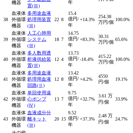
年
機器
置
(Ⅲ)
血液体
多用途血液
15.4
254.38
億円/
38
外循環
処理用装置
22
8
+14.3%
100.0%
万円/個
年
機器
(Ⅲ)
血液体
人工心肺用
14.75
30.31
億円/
39
外循環
システム
18
7
+83.3%
65.6%
万円/個
年
機器
(Ⅲ)
血液体
多人数用透
13.73
415.22
億円/
40
外循環
析液供給装
12
4
-18.4%
100.0%
万円/個
年
機器
置
(Ⅲ)
血液体
多用途血液
13.42
4550
億円/
41
外循環
処理用血液
12
8
+4.2%
19.1%
円/個
年
機器
回路
(Ⅱ)
血液体
単回使用遠
9.75
3.61
万
億円/
42
外循環
心ポンプ
13
7
+32.7%
33.9%
円/個
年
機器
(Ⅳ)
血液体
血液成分分
9.52
2.48
万
億円/
43
外循環
離キット
20
15
+37.3%
24.7%
円/個
年
機器
(Ⅲ)
その他