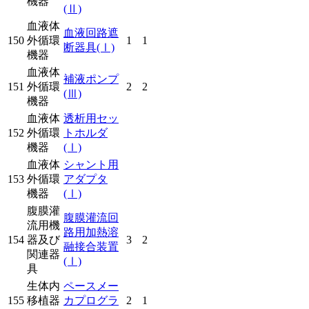
機器
(Ⅱ)
血液体
血液回路遮
150
外循環
1
1
断器具
(Ⅰ)
機器
血液体
補液ポンプ
151
外循環
2
2
(Ⅲ)
機器
血液体
透析用セッ
152
外循環
トホルダ
機器
(Ⅰ)
血液体
シャント用
153
外循環
アダプタ
機器
(Ⅰ)
腹膜灌
腹膜灌流回
流用機
路用加熱溶
154
器及び
3
2
融接合装置
関連器
(Ⅰ)
具
生体内
ペースメー
155
移植器
カプログラ
2
1