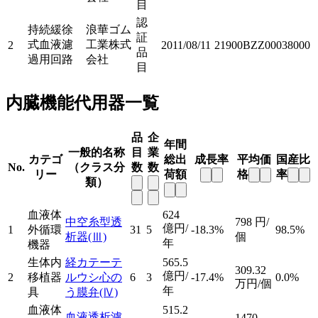
目
認
持続緩徐
浪華ゴム
証
式血液濾
工業株式
2
2011/08/11
21900BZZ00038000
品
過用回路
会社
目
内臓機能代用器一覧
品
企
年間
一般的名称
目
業
カテゴ
総出
成長率
平均価
国産比
No.
（クラス分
数
数
リー
荷額
格
率
類）
血液体
624
中空糸型透
798
円/
億円/
1
外循環
31
5
-18.3%
98.5%
析器
(Ⅲ)
個
年
機器
生体内
経カテーテ
565.5
309.32
億円/
2
移植器
ルウシ心の
6
3
-17.4%
0.0%
万円/個
年
具
う膜弁
(Ⅳ)
血液体
515.2
血液透析濾
1470