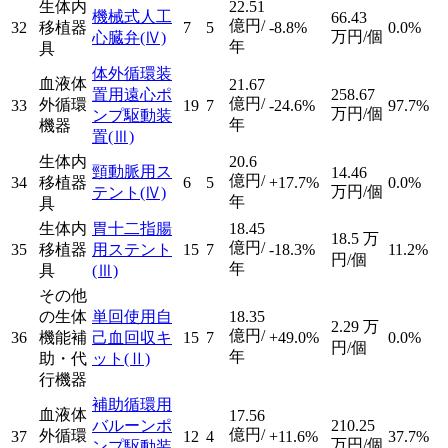
生体内
22.51
機械式人工
66.43
億円/
32
移植器
7
5
-8.8%
0.0%
万円/個
心臓弁
(Ⅳ)
年
具
体外循環装
血液体
21.67
置用遠心ポ
258.67
億円/
外循環
33
19
7
-24.6%
97.7%
万円/個
ンプ駆動装
年
機器
置
(Ⅲ)
生体内
20.6
頸動脈用ス
14.46
億円/
34
移植器
6
5
+17.7%
0.0%
万円/個
テント
(Ⅳ)
年
具
生体内
胃十二指腸
18.45
18.5
万
億円/
35
移植器
用ステント
15
7
-18.3%
11.2%
円/個
年
具
(Ⅲ)
その他
の生体
単回使用自
18.35
2.29
万
億円/
36
機能補
己血回収キ
15
7
+49.0%
0.0%
円/個
年
助・代
ット
(Ⅱ)
行機器
補助循環用
血液体
17.56
バルーンポ
210.25
億円/
外循環
37
12
4
+11.6%
37.7%
万円/個
ンプ駆動装