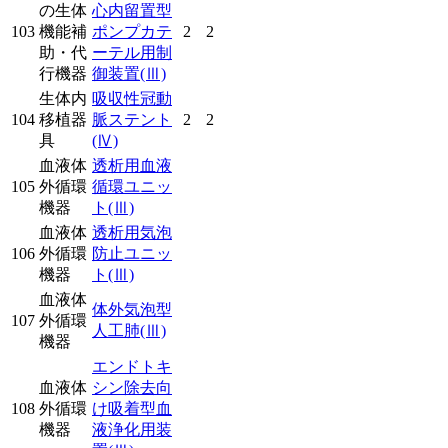
の生体
心内留置型
103
機能補
ポンプカテ
2
2
助・代
ーテル用制
行機器
御装置
(Ⅲ)
生体内
吸収性冠動
104
移植器
脈ステント
2
2
具
(Ⅳ)
血液体
透析用血液
105
外循環
循環ユニッ
機器
ト
(Ⅲ)
血液体
透析用気泡
106
外循環
防止ユニッ
機器
ト
(Ⅲ)
血液体
体外気泡型
107
外循環
人工肺
(Ⅲ)
機器
エンドトキ
血液体
シン除去向
108
外循環
け吸着型血
機器
液浄化用装