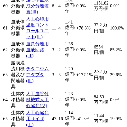
1151.82
億円/
60
外循環
成分分離装
6
4
0.0%
0.0%
万円/個
年
機器
置
(Ⅲ)
人工心肺用
血液体
1.41
温度コント
32.2
万
億円/
外循環
61
11
4
+78.3%
100.0%
ロールユニ
円/個
年
機器
ット
(Ⅲ)
血液体
血漿分離用
1.36
6554
億円/
62
外循環
血液回路
3
2
0.0%
85.2%
円/個
年
機器
(Ⅱ)
腹膜灌
流用機
チタニウム
1.29
2.32
万
億円/
63
器及び
アダプタ
3
3
+137.1%
29.6%
円/個
年
関連器
(Ⅲ)
具
生体内
人工血管付
1.23
84.59
億円/
64
移植器
機械式人工
1
2
0.0%
0.0%
万円/個
年
具
心臓弁
(Ⅳ)
生体内
人工心臓弁
1.14
11.44
億円/
65
移植器
用サイザ
43
16
-41.3%
19.9%
万円/個
年
具
(Ⅰ)