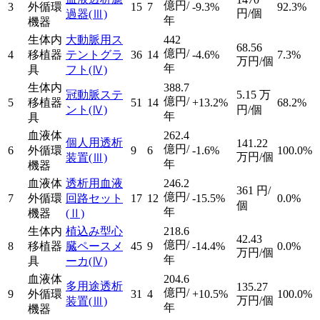
億円/
3
外循環
15
7
-9.3%
92.3%
円/個
過器
(Ⅲ)
年
機器
生体内
大動脈用ス
442
68.56
億円/
4
移植器
テントグラ
36
14
-4.6%
7.3%
万円/個
年
具
フト
(Ⅳ)
生体内
388.7
冠動脈ステ
5.15
万
億円/
5
移植器
51
14
+13.2%
68.2%
ント
(Ⅳ)
円/個
年
具
血液体
262.4
個人用透析
141.22
億円/
6
外循環
9
6
-1.6%
100.0%
万円/個
装置
(Ⅲ)
年
機器
血液体
透析用血液
246.2
361
円/
億円/
7
外循環
回路セット
17
12
-15.5%
0.0%
個
年
機器
(Ⅱ)
生体内
植込み型心
218.6
42.43
億円/
8
移植器
臓ペースメ
45
9
-14.4%
0.0%
万円/個
年
具
ーカ
(Ⅳ)
血液体
204.6
多用途透析
135.27
億円/
9
外循環
31
4
+10.5%
100.0%
万円/個
装置
(Ⅲ)
年
機器