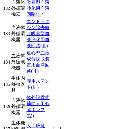
血液体
吸着型血液
132
外循環
浄化用血液
機器
回路
(Ⅱ)
エンドトキ
血液体
シン除去向
133
外循環
け吸着型血
機器
液浄化用血
液回路
(Ⅱ)
遠心型血液
血液体
成分採取装
外循環
134
置用血液回
機器
路
(Ⅱ)
生体内
膣用ステン
135
移植器
ト
(Ⅲ)
具
体外設置式
血液体
補助人工心
外循環
136
臓ポンプ
機器
(Ⅳ)
生体機
人工膵臓
137
能制御
1
1