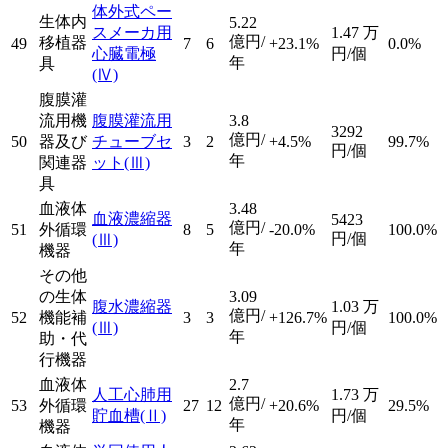
体外式ペー
生体内
5.22
スメーカ用
1.47
万
億円/
移植器
49
7
6
+23.1%
0.0%
心臓電極
円/個
年
具
(Ⅳ)
腹膜灌
流用機
腹膜灌流用
3.8
3292
億円/
50
器及び
チューブセ
3
2
+4.5%
99.7%
円/個
年
関連器
ット
(Ⅲ)
具
血液体
3.48
血液濃縮器
5423
億円/
51
外循環
8
5
-20.0%
100.0%
円/個
(Ⅲ)
年
機器
その他
の生体
3.09
腹水濃縮器
1.03
万
億円/
52
機能補
3
3
+126.7%
100.0%
(Ⅲ)
円/個
年
助・代
行機器
血液体
2.7
人工心肺用
1.73
万
億円/
53
外循環
27
12
+20.6%
29.5%
貯血槽
(Ⅱ)
円/個
年
機器