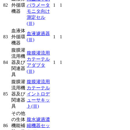
82
外循環
パラメータ
1
1
機器
モニタ向け
測定セル
(Ⅲ)
血液体
血液濾過器
83
外循環
1
1
(Ⅲ)
機器
腹膜灌
腹膜灌流用
流用機
カテーテル
84
器及び
1
1
アダプタ
関連器
(Ⅲ)
具
腹膜灌
腹膜灌流用
流用機
カテーテル
85
器及び
イントロデ
関連器
ューサキッ
具
ト
(Ⅲ)
その他
の生体
腹水濾過濃
86
機能補
縮機器セッ