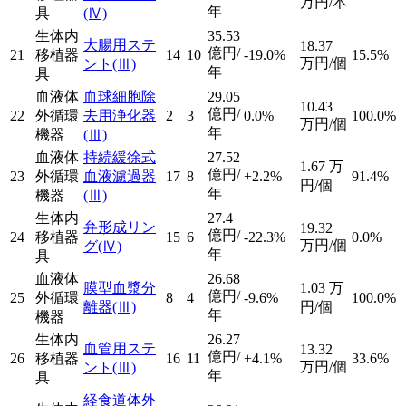
万円/本
年
具
(Ⅳ)
生体内
35.53
大腸用ステ
18.37
億円/
21
移植器
14
10
-19.0%
15.5%
万円/個
ント
(Ⅲ)
年
具
血液体
血球細胞除
29.05
10.43
億円/
22
外循環
去用浄化器
2
3
0.0%
100.0%
万円/個
年
機器
(Ⅲ)
血液体
持続緩徐式
27.52
1.67
万
億円/
23
外循環
血液濾過器
17
8
+2.2%
91.4%
円/個
年
機器
(Ⅲ)
生体内
27.4
弁形成リン
19.32
億円/
24
移植器
15
6
-22.3%
0.0%
万円/個
グ
(Ⅳ)
年
具
血液体
26.68
膜型血漿分
1.03
万
億円/
25
外循環
8
4
-9.6%
100.0%
離器
(Ⅲ)
円/個
年
機器
生体内
26.27
血管用ステ
13.32
億円/
26
移植器
16
11
+4.1%
33.6%
万円/個
ント
(Ⅲ)
年
具
経食道体外