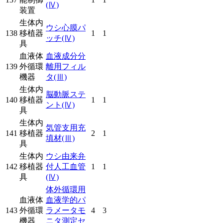
(Ⅳ)
装置
生体内
ウシ心膜パ
138
移植器
1
1
ッチ
(Ⅳ)
具
血液体
血液成分分
139
外循環
離用フィル
機器
タ
(Ⅲ)
生体内
脳動脈ステ
140
移植器
1
1
ント
(Ⅳ)
具
生体内
気管支用充
141
移植器
2
1
填材
(Ⅲ)
具
生体内
ウシ由来弁
142
移植器
付人工血管
1
1
具
(Ⅳ)
体外循環用
血液体
血液学的パ
143
外循環
ラメータモ
4
3
機器
ニタ測定セ