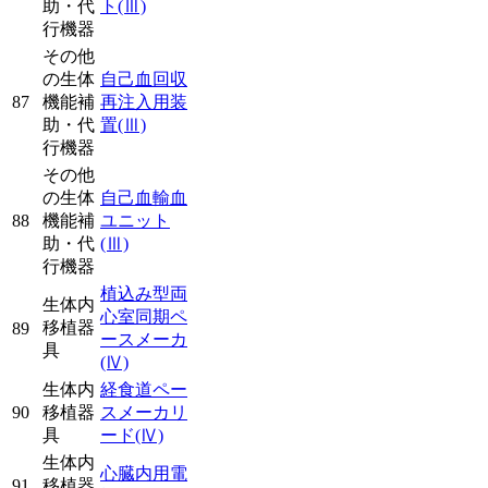
助・代
ト
(Ⅲ)
行機器
その他
の生体
自己血回収
87
機能補
再注入用装
助・代
置
(Ⅲ)
行機器
その他
の生体
自己血輸血
88
機能補
ユニット
助・代
(Ⅲ)
行機器
植込み型両
生体内
心室同期ペ
移植器
89
ースメーカ
具
(Ⅳ)
生体内
経食道ペー
90
移植器
スメーカリ
具
ード
(Ⅳ)
生体内
心臓内用電
91
移植器