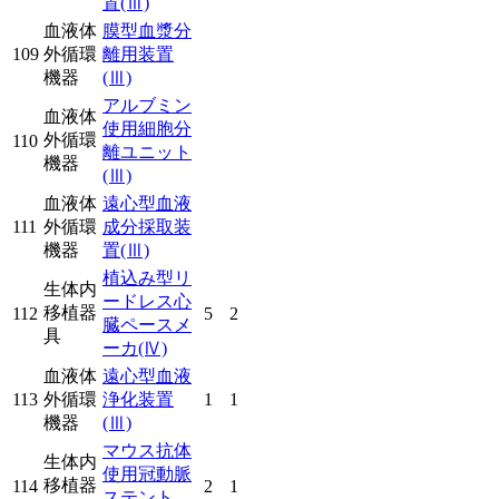
置
(Ⅲ)
血液体
膜型血漿分
109
外循環
離用装置
機器
(Ⅲ)
アルブミン
血液体
使用細胞分
外循環
110
離ユニット
機器
(Ⅲ)
血液体
遠心型血液
111
外循環
成分採取装
機器
置
(Ⅲ)
植込み型リ
生体内
ードレス心
移植器
112
5
2
臓ペースメ
具
ーカ
(Ⅳ)
血液体
遠心型血液
113
外循環
浄化装置
1
1
機器
(Ⅲ)
マウス抗体
生体内
使用冠動脈
移植器
114
2
1
ステント