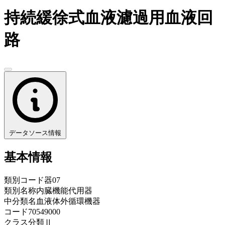
持続緩徐式血液濾過用血液回
路
データソース情報
基本情報
類別コード
器07
類別名称
内臓機能代用器
中分類名
血液体外循環機器
コード
70549000
クラス分類
Ⅱ