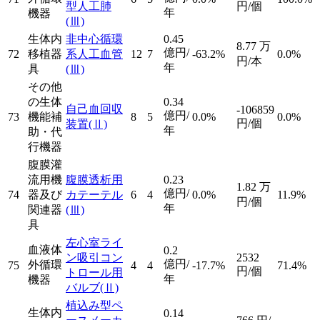
型人工肺
円/個
年
機器
(Ⅲ)
生体内
非中心循環
0.45
8.77
万
億円/
72
移植器
系人工血管
12
7
-63.2%
0.0%
円/本
年
具
(Ⅲ)
その他
の生体
0.34
自己血回収
-106859
億円/
73
機能補
8
5
0.0%
0.0%
円/個
装置
(Ⅱ)
年
助・代
行機器
腹膜灌
流用機
腹膜透析用
0.23
1.82
万
億円/
74
器及び
カテーテル
6
4
0.0%
11.9%
円/個
年
関連器
(Ⅲ)
具
左心室ライ
血液体
0.2
ン吸引コン
2532
億円/
外循環
75
4
4
-17.7%
71.4%
円/個
トロール用
年
機器
バルブ
(Ⅱ)
植込み型ペ
生体内
0.14