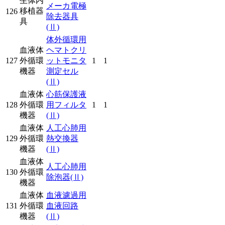
生体内
メーカ電極
移植器
126
除去器具
具
(Ⅱ)
体外循環用
血液体
ヘマトクリ
127
外循環
ットモニタ
1
1
機器
測定セル
(Ⅱ)
血液体
心筋保護液
128
外循環
用フィルタ
1
1
機器
(Ⅱ)
血液体
人工心肺用
129
外循環
熱交換器
機器
(Ⅱ)
血液体
人工心肺用
130
外循環
除泡器
(Ⅱ)
機器
血液体
血液濾過用
131
外循環
血液回路
機器
(Ⅱ)