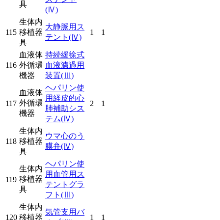
具
(Ⅳ)
生体内
大静脈用ス
115
移植器
1
1
テント
(Ⅳ)
具
血液体
持続緩徐式
116
外循環
血液濾過用
機器
装置
(Ⅲ)
ヘパリン使
血液体
用経皮的心
外循環
117
2
1
肺補助シス
機器
テム
(Ⅳ)
生体内
ウマ心のう
118
移植器
膜弁
(Ⅳ)
具
ヘパリン使
生体内
用血管用ス
移植器
119
テントグラ
具
フト
(Ⅲ)
生体内
気管支用バ
120
移植器
1
1