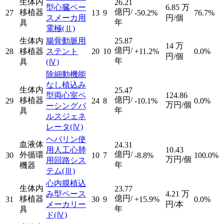
生体内
26.21
型心臓ペー
6.85
万
億円/
移植器
27
13
9
-50.2%
76.7%
スメーカ用
円/個
年
具
電極
(Ⅱ)
生体内
腸骨動脈用
25.87
14
万
億円/
28
移植器
ステント
20
10
+11.2%
0.0%
円/個
年
具
(Ⅳ)
除細動機能
なし植込み
生体内
25.47
型両心室ペ
124.86
億円/
移植器
29
24
8
-10.1%
0.0%
万円/個
ーシングパ
年
具
ルスジェネ
レータ
(Ⅳ)
ヘパリン使
血液体
24.31
用人工心肺
10.43
億円/
外循環
30
10
7
-8.8%
100.0%
万円/個
用回路シス
年
機器
テム
(Ⅲ)
心内膜植込
生体内
23.77
み型ペース
4.21
万
億円/
移植器
31
30
9
+15.9%
0.0%
メーカリー
円/本
年
具
ド
(Ⅳ)