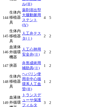
ル
(Ⅲ)
薬剤溶出型
生体内
大腿動脈用
移植器
144
4
5
ステント
具
(Ⅳ)
生体内
人工弁テス
145
移植器
2
2
タ
(Ⅰ)
具
血液体
人工心肺用
146
外循環
2
2
安全弁
(Ⅱ)
機器
弁形成術用
挟器
147
1
2
補助具
(Ⅱ)
ヘパリン使
生体内
用非中心循
移植器
148
1
2
環系人工血
具
管
(Ⅲ)
トランスデ
血液体
ューサ保護
外循環
149
3
2
フィルタ