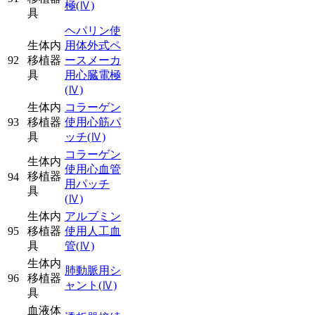
極
(Ⅳ)
具
ヘパリン使
生体内
用体外式ペ
92
移植器
ースメーカ
具
用心臓電極
(Ⅳ)
生体内
コラーゲン
93
移植器
使用心筋パ
具
ッチ
(Ⅳ)
コラーゲン
生体内
使用心血管
移植器
94
用パッチ
具
(Ⅳ)
生体内
アルブミン
95
移植器
使用人工血
具
管
(Ⅳ)
生体内
肺動脈用シ
96
移植器
ャント
(Ⅳ)
具
血液体