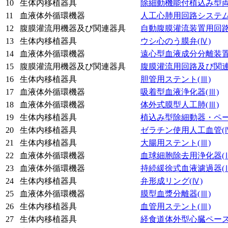
10
生体内移植器具
除細動機能付植込み型
11
血液体外循環機器
人工心肺用回路システ
12
腹膜灌流用機器及び関連器具
自動腹膜灌流装置用回
13
生体内移植器具
ウシ心のう膜弁
(Ⅳ)
14
血液体外循環機器
遠心型血液成分分離装
15
腹膜灌流用機器及び関連器具
腹膜灌流用回路及び関
16
生体内移植器具
胆管用ステント
(Ⅲ)
17
血液体外循環機器
吸着型血液浄化器
(Ⅲ)
18
血液体外循環機器
体外式膜型人工肺
(Ⅲ)
19
生体内移植器具
植込み型除細動器・ペ
20
生体内移植器具
ゼラチン使用人工血管
(
21
生体内移植器具
大腸用ステント
(Ⅲ)
22
血液体外循環機器
血球細胞除去用浄化器
(
23
血液体外循環機器
持続緩徐式血液濾過器
(
24
生体内移植器具
弁形成リング
(Ⅳ)
25
血液体外循環機器
膜型血漿分離器
(Ⅲ)
26
生体内移植器具
血管用ステント
(Ⅲ)
27
生体内移植器具
経食道体外型心臓ペー