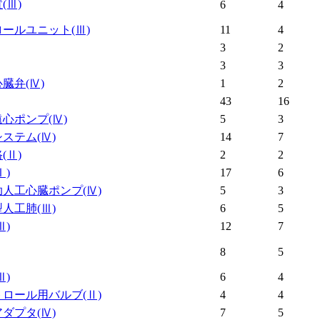
置
(Ⅲ)
6
4
ロールユニット
(Ⅲ)
11
4
3
2
3
3
心臓弁
(Ⅳ)
1
2
43
16
遠心ポンプ
(Ⅳ)
5
3
システム
(Ⅳ)
14
7
路
(Ⅱ)
2
2
Ⅰ)
17
6
助人工心臓ポンプ
(Ⅳ)
5
3
型人工肺
(Ⅲ)
6
5
Ⅲ)
12
7
8
5
Ⅲ)
6
4
トロール用バルブ
(Ⅱ)
4
4
アダプタ
(Ⅳ)
7
5