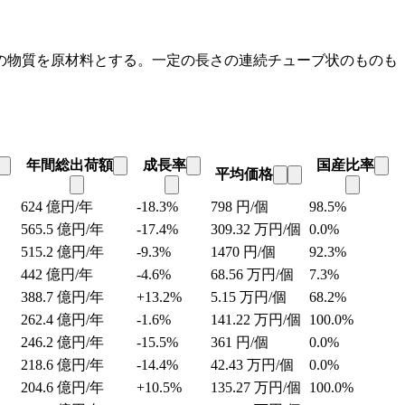
の物質を原材料とする。一定の長さの連続チューブ状のものも
年間総出荷額
成長率
国産比率
平均価格
624
億円/年
-18.3%
798
円/個
98.5%
565.5
億円/年
-17.4%
309.32
万円/個
0.0%
515.2
億円/年
-9.3%
1470
円/個
92.3%
442
億円/年
-4.6%
68.56
万円/個
7.3%
388.7
億円/年
+13.2%
5.15
万円/個
68.2%
262.4
億円/年
-1.6%
141.22
万円/個
100.0%
246.2
億円/年
-15.5%
361
円/個
0.0%
218.6
億円/年
-14.4%
42.43
万円/個
0.0%
204.6
億円/年
+10.5%
135.27
万円/個
100.0%