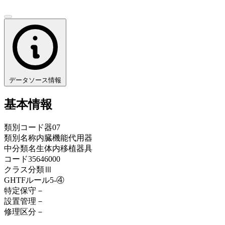
データソース情報
基本情報
類別コード
器07
類別名称
内臓機能代用器
中分類名
生体内移植器具
コード
35646000
クラス分類
Ⅲ
GHTFルール
5-④
特定保守
－
設置管理
－
修理区分
－