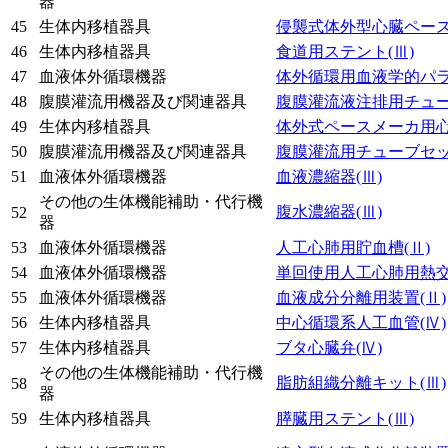
器
45
生体内移植器具
侵襲式体外型心臓ペー
46
生体内移植器具
食道用ステント
(Ⅲ)
47
血液体外循環機器
体外循環用血液学的パ
48
腹膜灌流用機器及び関連器具
腹膜灌流液注排用チュ
49
生体内移植器具
体外式ペースメーカ用
50
腹膜灌流用機器及び関連器具
腹膜灌流用チューブセ
51
血液体外循環機器
血液濃縮器
(Ⅲ)
その他の生体機能補助・代行機
腹水濃縮器
(Ⅲ)
52
器
53
血液体外循環機器
人工心肺用貯血槽
(Ⅱ)
54
血液体外循環機器
単回使用人工心肺用熱
55
血液体外循環機器
血液成分分離用装置
(Ⅱ)
56
生体内移植器具
中心循環系人工血管
(Ⅳ)
57
生体内移植器具
ブタ心臓弁
(Ⅳ)
その他の生体機能補助・代行機
脂肪組織分離キット
(Ⅲ)
58
器
59
生体内移植器具
膵臓用ステント
(Ⅲ)