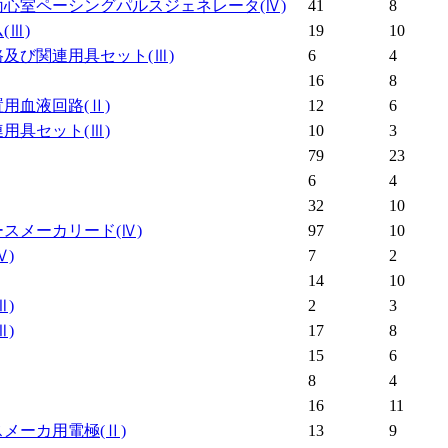
両心室ペーシングパルスジェネレータ
(Ⅳ)
41
8
ム
(Ⅲ)
19
10
路及び関連用具セット
(Ⅲ)
6
4
16
8
置用血液回路
(Ⅱ)
12
6
連用具セット
(Ⅲ)
10
3
79
23
6
4
32
10
ースメーカリード
(Ⅳ)
97
10
Ⅳ)
7
2
14
10
Ⅲ)
2
3
Ⅲ)
17
8
15
6
8
4
16
11
スメーカ用電極
(Ⅱ)
13
9