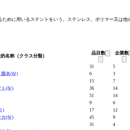
るために用いるステントをいう。ステンレス、ポリマー又は他
品目数
企業数
般的名称（クラス分類）
31
5
う膜弁
(Ⅳ)
6
3
15
7
フト
(Ⅳ)
36
14
51
14
9
6
Ⅱ)
17
12
ーカ
(Ⅳ)
45
9
31
4