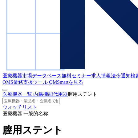
医療機器市場データベース
無料セミナー
求人情報
法令通知検
QMS業務支援ツール
QMSmartを見る
医療機器一覧
内臓機能代用器
膣用ステント
ウォッチリスト
医療機器 一般的名称
膣用ステント