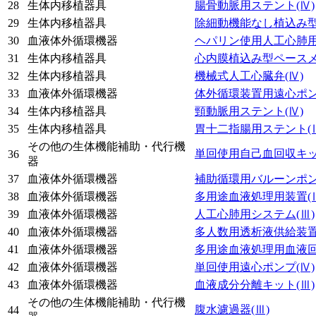
28
生体内移植器具
腸骨動脈用ステント
(Ⅳ)
29
生体内移植器具
除細動機能なし植込み
30
血液体外循環機器
ヘパリン使用人工心肺
31
生体内移植器具
心内膜植込み型ペース
32
生体内移植器具
機械式人工心臓弁
(Ⅳ)
33
血液体外循環機器
体外循環装置用遠心ポ
34
生体内移植器具
頸動脈用ステント
(Ⅳ)
35
生体内移植器具
胃十二指腸用ステント
(
その他の生体機能補助・代行機
単回使用自己血回収キ
36
器
37
血液体外循環機器
補助循環用バルーンポ
38
血液体外循環機器
多用途血液処理用装置
(
39
血液体外循環機器
人工心肺用システム
(Ⅲ)
40
血液体外循環機器
多人数用透析液供給装
41
血液体外循環機器
多用途血液処理用血液
42
血液体外循環機器
単回使用遠心ポンプ
(Ⅳ)
43
血液体外循環機器
血液成分分離キット
(Ⅲ)
その他の生体機能補助・代行機
腹水濾過器
(Ⅲ)
44