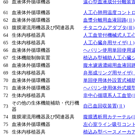
血液体外循環機器
遠心型血液成分分離装
60
61
血液体外循環機器
人工心肺用温度コント
62
血液体外循環機器
血漿分離用血液回路
(Ⅱ)
63
腹膜灌流用機器及び関連器具
チタニウムアダプタ
(Ⅲ)
64
生体内移植器具
人工血管付機械式人工
65
生体内移植器具
人工心臓弁用サイザ
(Ⅰ)
66
血液体外循環機器
ヘパリン使用単回使用
67
生体機能制御装置
植込み型補助人工心臓
68
血液体外循環機器
腹水濾過濃縮用血液回
69
生体内移植器具
弁形成リング用サイザ
(
70
血液体外循環機器
単回使用体外設置式補
71
血液体外循環機器
ヘパリン使用体外式膜
72
生体内移植器具
非中心循環系人工血管
(
その他の生体機能補助・代行機
自己血回収装置
(Ⅱ)
73
器
74
腹膜灌流用機器及び関連器具
腹膜透析用カテーテル
(
75
血液体外循環機器
左心室ライン吸引コン
76
生体内移植器具
植込み型ペースメーカ