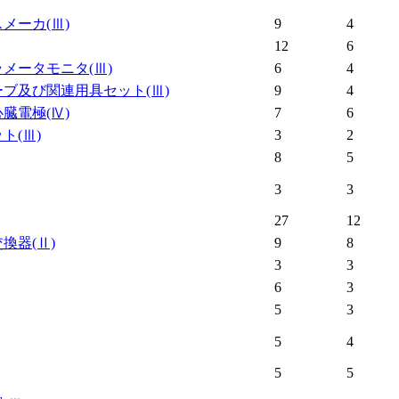
スメーカ
(Ⅲ)
9
4
12
6
ラメータモニタ
(Ⅲ)
6
4
ーブ及び関連用具セット
(Ⅲ)
9
4
心臓電極
(Ⅳ)
7
6
ット
(Ⅲ)
3
2
8
5
3
3
27
12
交換器
(Ⅱ)
9
8
3
3
6
3
5
3
5
4
5
5