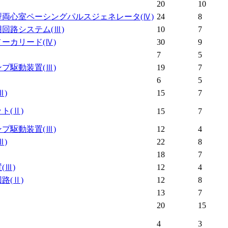
20
10
型両心室ペーシングパルスジェネレータ
(Ⅳ)
24
8
用回路システム
(Ⅲ)
10
7
メーカリード
(Ⅳ)
30
9
7
5
ンプ駆動装置
(Ⅲ)
19
7
6
5
Ⅲ)
15
7
ット
(Ⅱ)
15
7
ンプ駆動装置
(Ⅲ)
12
4
Ⅲ)
22
8
18
7
置
(Ⅲ)
12
4
回路
(Ⅱ)
12
8
13
7
20
15
4
3