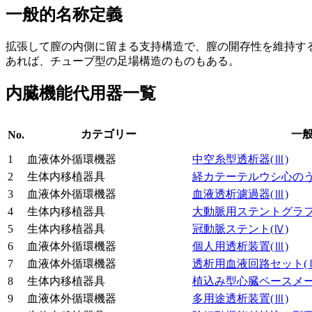
一般的名称定義
拡張して膣の内側に留まる支持構造で、膣の開存性を維持す
あれば、チューブ型の足場構造のものもある。
内臓機能代用器一覧
カテゴリー
一
No.
1
血液体外循環機器
中空糸型透析器
(Ⅲ)
2
生体内移植器具
経カテーテルウシ心の
3
血液体外循環機器
血液透析濾過器
(Ⅲ)
4
生体内移植器具
大動脈用ステントグラ
5
生体内移植器具
冠動脈ステント
(Ⅳ)
6
血液体外循環機器
個人用透析装置
(Ⅲ)
7
血液体外循環機器
透析用血液回路セット
(
8
生体内移植器具
植込み型心臓ペースメ
9
血液体外循環機器
多用途透析装置
(Ⅲ)