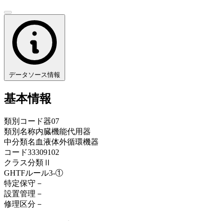
データソース情報
基本情報
類別コード
器07
類別名称
内臓機能代用器
中分類名
血液体外循環機器
コード
33309102
クラス分類
Ⅱ
GHTFルール
3-①
特定保守
－
設置管理
－
修理区分
－