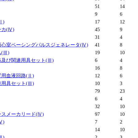
51
14
9
6
Ⅱ)
17
12
ーカ
(Ⅳ)
45
9
31
4
両心室ペーシングパルスジェネレータ
(Ⅳ)
41
8
ム
(Ⅲ)
19
10
路及び関連用具セット
(Ⅲ)
6
4
16
8
置用血液回路
(Ⅱ)
12
6
連用具セット
(Ⅲ)
10
3
79
23
6
4
32
10
ースメーカリード
(Ⅳ)
97
10
Ⅳ)
7
2
14
10
Ⅲ)
2
3