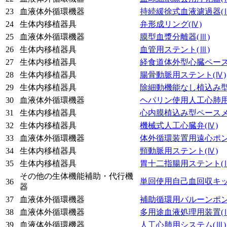
23
血液体外循環機器
持続緩徐式血液濾過器
(
24
生体内移植器具
弁形成リング
(Ⅳ)
25
血液体外循環機器
膜型血漿分離器
(Ⅲ)
26
生体内移植器具
血管用ステント
(Ⅲ)
27
生体内移植器具
経食道体外型心臓ペー
28
生体内移植器具
腸骨動脈用ステント
(Ⅳ)
29
生体内移植器具
除細動機能なし植込み
30
血液体外循環機器
ヘパリン使用人工心肺
31
生体内移植器具
心内膜植込み型ペース
32
生体内移植器具
機械式人工心臓弁
(Ⅳ)
33
血液体外循環機器
体外循環装置用遠心ポ
34
生体内移植器具
頸動脈用ステント
(Ⅳ)
35
生体内移植器具
胃十二指腸用ステント
(
その他の生体機能補助・代行機
単回使用自己血回収キ
36
器
37
血液体外循環機器
補助循環用バルーンポ
38
血液体外循環機器
多用途血液処理用装置
(
39
血液体外循環機器
人工心肺用システム
(Ⅲ)