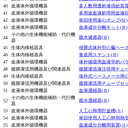
40
血液体外循環機器
多人数用透析液供給装
41
血液体外循環機器
多用途血液処理用血液
42
血液体外循環機器
単回使用遠心ポンプ
(Ⅳ)
43
血液体外循環機器
血液成分分離キット
(Ⅲ)
その他の生体機能補助・代行機
腹水濾過器
(Ⅲ)
44
器
45
生体内移植器具
侵襲式体外型心臓ペー
46
生体内移植器具
食道用ステント
(Ⅲ)
47
血液体外循環機器
体外循環用血液学的パ
48
腹膜灌流用機器及び関連器具
腹膜灌流液注排用チュ
49
生体内移植器具
体外式ペースメーカ用
50
腹膜灌流用機器及び関連器具
腹膜灌流用チューブセ
51
血液体外循環機器
血液濃縮器
(Ⅲ)
その他の生体機能補助・代行機
腹水濃縮器
(Ⅲ)
52
器
53
血液体外循環機器
人工心肺用貯血槽
(Ⅱ)
54
血液体外循環機器
単回使用人工心肺用熱
55
血液体外循環機器
血液成分分離用装置
(Ⅱ)