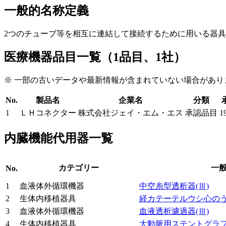
一般的名称定義
2つのチューブ等を相互に連結して接続するために用いる器
医療機器品目一覧（1品目、1社）
※ 一部の古いデータや最新情報が含まれていない場合があり
No.
製品名
企業名
分類
1
ＬＨコネクター
株式会社ジェイ・エム・エス
承認品目
1
内臓機能代用器一覧
カテゴリー
一
No.
1
血液体外循環機器
中空糸型透析器
(Ⅲ)
2
生体内移植器具
経カテーテルウシ心の
3
血液体外循環機器
血液透析濾過器
(Ⅲ)
4
生体内移植器具
大動脈用ステントグラ