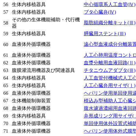
56
生体内移植器具
中心循環系人工血管
(Ⅳ)
57
生体内移植器具
ブタ心臓弁
(Ⅳ)
その他の生体機能補助・代行機
脂肪組織分離キット
(Ⅲ)
58
器
59
生体内移植器具
膵臓用ステント
(Ⅲ)
血液体外循環機器
遠心型血液成分分離装
60
61
血液体外循環機器
人工心肺用温度コント
62
血液体外循環機器
血漿分離用血液回路
(Ⅱ)
63
腹膜灌流用機器及び関連器具
チタニウムアダプタ
(Ⅲ)
64
生体内移植器具
人工血管付機械式人工
65
生体内移植器具
人工心臓弁用サイザ
(Ⅰ)
66
血液体外循環機器
ヘパリン使用単回使用
67
生体機能制御装置
植込み型補助人工心臓
68
血液体外循環機器
腹水濾過濃縮用血液回
69
生体内移植器具
弁形成リング用サイザ
(
70
血液体外循環機器
単回使用体外設置式補
71
血液体外循環機器
ヘパリン使用体外式膜