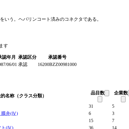
具をいう。ヘパリンコート済みのコネクタである。
ます
承認年月
承認区分
承認番号
987/06/01
承認
16200BZZ00981000
品目数
企業数
般的名称（クラス分類）
31
5
う膜弁
(Ⅳ)
6
3
15
7
フト
(Ⅳ)
36
14