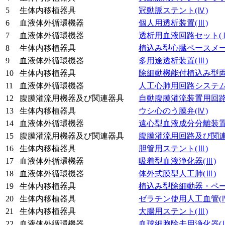
5
生体内移植器具
冠動脈ステント
(Ⅳ)
6
血液体外循環機器
個人用透析装置
(Ⅲ)
7
血液体外循環機器
透析用血液回路セット
(
8
生体内移植器具
植込み型心臓ペースメ
9
血液体外循環機器
多用途透析装置
(Ⅲ)
10
生体内移植器具
除細動機能付植込み型
11
血液体外循環機器
人工心肺用回路システ
12
腹膜灌流用機器及び関連器具
自動腹膜灌流装置用回
13
生体内移植器具
ウシ心のう膜弁
(Ⅳ)
14
血液体外循環機器
遠心型血液成分分離装
15
腹膜灌流用機器及び関連器具
腹膜灌流用回路及び関
16
生体内移植器具
胆管用ステント
(Ⅲ)
17
血液体外循環機器
吸着型血液浄化器
(Ⅲ)
18
血液体外循環機器
体外式膜型人工肺
(Ⅲ)
19
生体内移植器具
植込み型除細動器・ペ
20
生体内移植器具
ゼラチン使用人工血管
(
21
生体内移植器具
大腸用ステント
(Ⅲ)
22
血液体外循環機器
血球細胞除去用浄化器
(