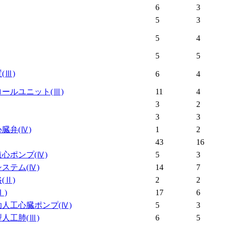
6
3
5
3
5
4
5
5
置
(Ⅲ)
6
4
ロールユニット
(Ⅲ)
11
4
3
2
3
3
心臓弁
(Ⅳ)
1
2
43
16
遠心ポンプ
(Ⅳ)
5
3
システム
(Ⅳ)
14
7
路
(Ⅱ)
2
2
Ⅰ)
17
6
助人工心臓ポンプ
(Ⅳ)
5
3
型人工肺
(Ⅲ)
6
5