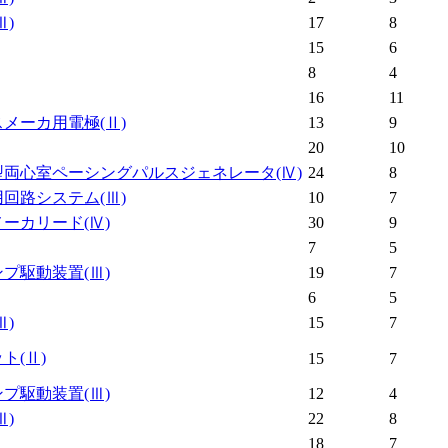
Ⅲ)
17
8
15
6
8
4
16
11
スメーカ用電極
(Ⅱ)
13
9
20
10
型両心室ペーシングパルスジェネレータ
(Ⅳ)
24
8
用回路システム
(Ⅲ)
10
7
メーカリード
(Ⅳ)
30
9
7
5
ンプ駆動装置
(Ⅲ)
19
7
6
5
Ⅲ)
15
7
ット
(Ⅱ)
15
7
ンプ駆動装置
(Ⅲ)
12
4
Ⅲ)
22
8
18
7