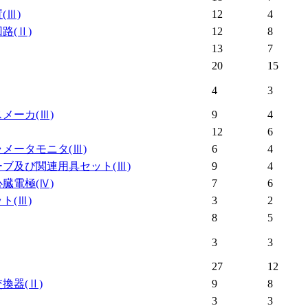
置
(Ⅲ)
12
4
回路
(Ⅱ)
12
8
13
7
20
15
4
3
スメーカ
(Ⅲ)
9
4
12
6
ラメータモニタ
(Ⅲ)
6
4
ーブ及び関連用具セット
(Ⅲ)
9
4
心臓電極
(Ⅳ)
7
6
ット
(Ⅲ)
3
2
8
5
3
3
27
12
交換器
(Ⅱ)
9
8
3
3