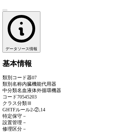
データソース情報
基本情報
類別コード
器07
類別名称
内臓機能代用器
中分類名
血液体外循環機器
コード
70545203
クラス分類
Ⅲ
GHTFルール
2-②,14
特定保守
－
設置管理
－
修理区分
－