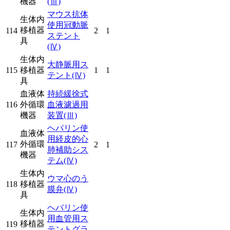
機器
(Ⅲ)
マウス抗体
生体内
使用冠動脈
移植器
114
2
1
ステント
具
(Ⅳ)
生体内
大静脈用ス
115
移植器
1
1
テント
(Ⅳ)
具
血液体
持続緩徐式
116
外循環
血液濾過用
機器
装置
(Ⅲ)
ヘパリン使
血液体
用経皮的心
外循環
117
2
1
肺補助シス
機器
テム
(Ⅳ)
生体内
ウマ心のう
118
移植器
膜弁
(Ⅳ)
具
ヘパリン使
生体内
用血管用ス
移植器
119
テントグラ