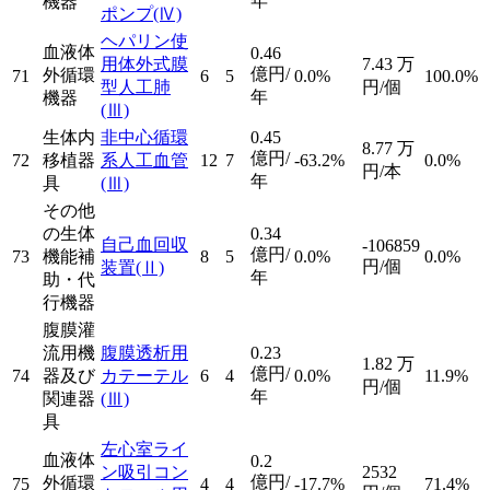
年
機器
ポンプ
(Ⅳ)
ヘパリン使
血液体
0.46
用体外式膜
7.43
万
億円/
外循環
71
6
5
0.0%
100.0%
型人工肺
円/個
年
機器
(Ⅲ)
生体内
非中心循環
0.45
8.77
万
億円/
72
移植器
系人工血管
12
7
-63.2%
0.0%
円/本
年
具
(Ⅲ)
その他
の生体
0.34
自己血回収
-106859
億円/
73
機能補
8
5
0.0%
0.0%
円/個
装置
(Ⅱ)
年
助・代
行機器
腹膜灌
流用機
腹膜透析用
0.23
1.82
万
億円/
74
器及び
カテーテル
6
4
0.0%
11.9%
円/個
年
関連器
(Ⅲ)
具
左心室ライ
血液体
0.2
ン吸引コン
2532
億円/
外循環
75
4
4
-17.7%
71.4%