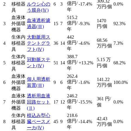
309.32
億円/
2
移植器
ルウシ心の
6
3
-17.4%
0.0%
万円/個
年
具
う膜弁
(Ⅳ)
血液体
515.2
血液透析濾
1470
億円/
3
外循環
15
7
-9.3%
92.3%
円/個
過器
(Ⅲ)
年
機器
生体内
大動脈用ス
442
68.56
億円/
4
移植器
テントグラ
36
14
-4.6%
7.3%
万円/個
年
具
フト
(Ⅳ)
生体内
388.7
冠動脈ステ
5.15
万
億円/
5
移植器
51
14
+13.2%
68.2%
ント
(Ⅳ)
円/個
年
具
血液体
262.4
個人用透析
141.22
億円/
6
外循環
9
6
-1.6%
100.0%
万円/個
装置
(Ⅲ)
年
機器
血液体
透析用血液
246.2
361
円/
億円/
7
外循環
回路セット
17
12
-15.5%
0.0%
個
年
機器
(Ⅱ)
生体内
植込み型心
218.6
42.43
億円/
8
移植器
臓ペースメ
45
9
-14.4%
0.0%
万円/個
年
具
ーカ
(Ⅳ)