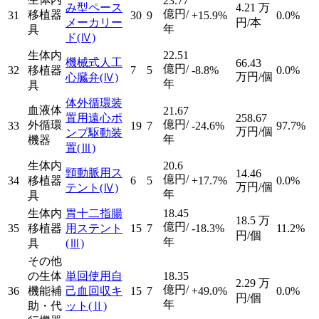
23.77
み型ペース
4.21
万
億円/
移植器
31
30
9
+15.9%
0.0%
メーカリー
円/本
年
具
ド
(Ⅳ)
生体内
22.51
機械式人工
66.43
億円/
32
移植器
7
5
-8.8%
0.0%
万円/個
心臓弁
(Ⅳ)
年
具
体外循環装
血液体
21.67
置用遠心ポ
258.67
億円/
外循環
33
19
7
-24.6%
97.7%
万円/個
ンプ駆動装
年
機器
置
(Ⅲ)
生体内
20.6
頸動脈用ス
14.46
億円/
34
移植器
6
5
+17.7%
0.0%
万円/個
テント
(Ⅳ)
年
具
生体内
胃十二指腸
18.45
18.5
万
億円/
35
移植器
用ステント
15
7
-18.3%
11.2%
円/個
年
具
(Ⅲ)
その他
の生体
単回使用自
18.35
2.29
万
億円/
36
機能補
己血回収キ
15
7
+49.0%
0.0%
円/個
年
助・代
ット
(Ⅱ)