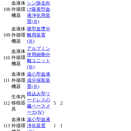
血液体
シン除去向
108
外循環
け吸着型血
機器
液浄化用装
置
(Ⅲ)
血液体
膜型血漿分
109
外循環
離用装置
機器
(Ⅲ)
アルブミン
血液体
使用細胞分
外循環
110
離ユニット
機器
(Ⅲ)
血液体
遠心型血液
111
外循環
成分採取装
機器
置
(Ⅲ)
植込み型リ
生体内
ードレス心
移植器
112
5
2
臓ペースメ
具
ーカ
(Ⅳ)
血液体
遠心型血液
113
外循環
浄化装置
1
1