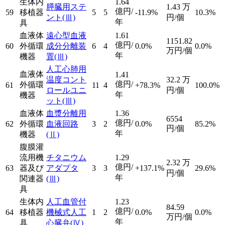
生体内
1.64
膵臓用ステ
1.43
万
億円/
59
移植器
5
5
-11.9%
10.3%
ント
(Ⅲ)
円/個
年
具
血液体
遠心型血液
1.61
1151.82
億円/
60
外循環
成分分離装
6
4
0.0%
0.0%
万円/個
年
機器
置
(Ⅲ)
人工心肺用
血液体
1.41
温度コント
32.2
万
億円/
外循環
61
11
4
+78.3%
100.0%
ロールユニ
円/個
年
機器
ット
(Ⅲ)
血液体
血漿分離用
1.36
6554
億円/
62
外循環
血液回路
3
2
0.0%
85.2%
円/個
年
機器
(Ⅱ)
腹膜灌
流用機
チタニウム
1.29
2.32
万
億円/
63
器及び
アダプタ
3
3
+137.1%
29.6%
円/個
年
関連器
(Ⅲ)
具
生体内
人工血管付
1.23
84.59
億円/
64
移植器
機械式人工
1
2
0.0%
0.0%
万円/個
年
具
心臓弁
(Ⅳ)