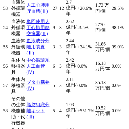
血液体
2.7
人工心肺用
1.73
万
億円/
53
外循環
27
12
+20.6%
29.5%
貯血槽
(Ⅱ)
円/個
年
機器
血液体
単回使用人
2.62
2770
億円/
54
外循環
工心肺用熱
9
8
-3.5%
98.1%
円/個
年
機器
交換器
(Ⅱ)
血液体
血液成分分
2.44
31.86
億円/
55
外循環
離用装置
3
3
+34.1%
99.0%
万円/個
年
機器
(Ⅱ)
生体内
中心循環系
2.42
16.18
億円/
56
移植器
人工血管
6
3
0.0%
0.0%
万円/本
年
具
(Ⅳ)
生体内
2.11
ブタ心臓弁
85.18
億円/
57
移植器
5
3
0.0%
0.0%
万円/個
(Ⅳ)
年
具
その他
の生体
脂肪組織分
1.93
10.52
億円/
58
機能補
離キット
5
4
+551.7%
0.0%
万円/個
年
助・代
(Ⅲ)
行機器