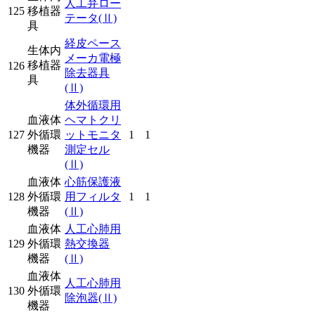
人工弁ロー
125
移植器
テータ
(Ⅱ)
具
経皮ペース
生体内
メーカ電極
移植器
126
除去器具
具
(Ⅱ)
体外循環用
血液体
ヘマトクリ
127
外循環
ットモニタ
1
1
機器
測定セル
(Ⅱ)
血液体
心筋保護液
128
外循環
用フィルタ
1
1
機器
(Ⅱ)
血液体
人工心肺用
129
外循環
熱交換器
機器
(Ⅱ)
血液体
人工心肺用
130
外循環
除泡器
(Ⅱ)
機器