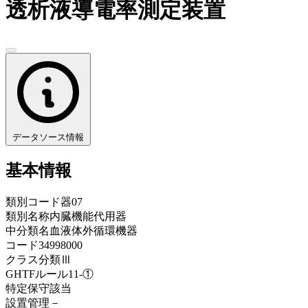
透析液導電率測定装置
データソース情報
基本情報
類別コード
器07
類別名称
内臓機能代用器
中分類名
血液体外循環機器
コード
34998000
クラス分類
Ⅲ
GHTFルール
11-①
特定保守
該当
設置管理
－