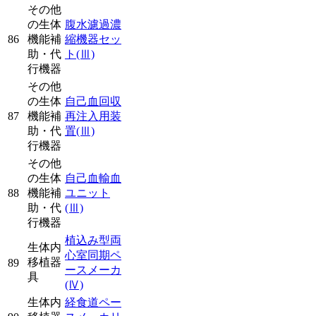
その他
の生体
腹水濾過濃
86
機能補
縮機器セッ
助・代
ト
(Ⅲ)
行機器
その他
の生体
自己血回収
87
機能補
再注入用装
助・代
置
(Ⅲ)
行機器
その他
の生体
自己血輸血
88
機能補
ユニット
助・代
(Ⅲ)
行機器
植込み型両
生体内
心室同期ペ
移植器
89
ースメーカ
具
(Ⅳ)
生体内
経食道ペー