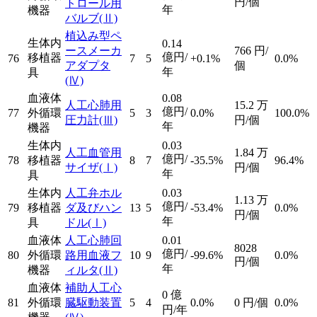
円/個
トロール用
年
機器
バルブ
(Ⅱ)
植込み型ペ
生体内
0.14
ースメーカ
766
円/
億円/
移植器
76
7
5
+0.1%
0.0%
アダプタ
個
年
具
(Ⅳ)
血液体
0.08
人工心肺用
15.2
万
億円/
77
外循環
5
3
0.0%
100.0%
圧力計
(Ⅲ)
円/個
年
機器
生体内
0.03
人工血管用
1.84
万
億円/
78
移植器
8
7
-35.5%
96.4%
サイザ
(Ⅰ)
円/個
年
具
生体内
人工弁ホル
0.03
1.13
万
億円/
79
移植器
ダ及びハン
13
5
-53.4%
0.0%
円/個
年
具
ドル
(Ⅰ)
血液体
人工心肺回
0.01
8028
億円/
80
外循環
路用血液フ
10
9
-99.6%
0.0%
円/個
年
機器
ィルタ
(Ⅱ)
血液体
補助人工心
0
億
81
外循環
臓駆動装置
5
4
0.0%
0
円/個
0.0%
円/年