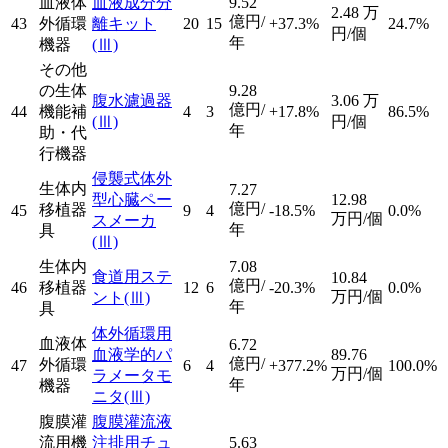
血液体
血液成分分
9.52
2.48
万
億円/
43
外循環
離キット
20
15
+37.3%
24.7%
円/個
年
機器
(Ⅲ)
その他
の生体
9.28
腹水濾過器
3.06
万
億円/
44
機能補
4
3
+17.8%
86.5%
(Ⅲ)
円/個
年
助・代
行機器
侵襲式体外
生体内
7.27
型心臓ペー
12.98
億円/
移植器
45
9
4
-18.5%
0.0%
万円/個
スメーカ
年
具
(Ⅲ)
生体内
7.08
食道用ステ
10.84
億円/
46
移植器
12
6
-20.3%
0.0%
万円/個
ント
(Ⅲ)
年
具
体外循環用
血液体
6.72
血液学的パ
89.76
億円/
外循環
47
6
4
+377.2%
100.0%
万円/個
ラメータモ
年
機器
ニタ
(Ⅲ)
腹膜灌
腹膜灌流液
流用機
注排用チュ
5.63