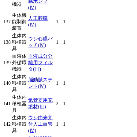
臓ポンプ
機器
(Ⅳ)
生体機
人工膵臓
137
能制御
1
1
(Ⅳ)
装置
生体内
ウシ心膜パ
138
移植器
1
1
ッチ
(Ⅳ)
具
血液体
血液成分分
139
外循環
離用フィル
機器
タ
(Ⅲ)
生体内
脳動脈ステ
140
移植器
1
1
ント
(Ⅳ)
具
生体内
気管支用充
141
移植器
2
1
填材
(Ⅲ)
具
生体内
ウシ由来弁
142
移植器
付人工血管
1
1
具
(Ⅳ)