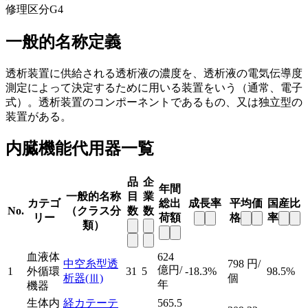
修理区分
G4
一般的名称定義
透析装置に供給される透析液の濃度を、透析液の電気伝導度
測定によって決定するために用いる装置をいう（通常、電子
式）。透析装置のコンポーネントであるもの、又は独立型の
装置がある。
内臓機能代用器一覧
品
企
年間
一般的名称
目
業
カテゴ
総出
成長率
平均価
国産比
No.
（クラス分
数
数
リー
荷額
格
率
類）
血液体
624
中空糸型透
798
円/
億円/
1
外循環
31
5
-18.3%
98.5%
析器
(Ⅲ)
個
年
機器
生体内
経カテーテ
565.5