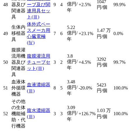
1047
億円/
48
器及び
ーブ及び関
9
4
+2.5%
99.9%
円/個
年
関連器
連用具セッ
具
ト
(Ⅲ)
体外式ペー
生体内
5.22
スメーカ用
1.47
万
億円/
移植器
49
7
6
+23.1%
0.0%
心臓電極
円/個
年
具
(Ⅳ)
腹膜灌
流用機
腹膜灌流用
3.8
3292
億円/
50
器及び
チューブセ
3
2
+4.5%
99.7%
円/個
年
関連器
ット
(Ⅲ)
具
血液体
3.48
血液濃縮器
5423
億円/
51
外循環
8
5
-20.0%
100.0%
円/個
(Ⅲ)
年
機器
その他
の生体
3.09
腹水濃縮器
1.03
万
億円/
52
機能補
3
3
+126.7%
100.0%
(Ⅲ)
円/個
年
助・代
行機器