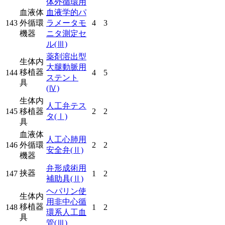
体外循環用
血液体
血液学的パ
143
外循環
ラメータモ
4
3
機器
ニタ測定セ
ル
(Ⅲ)
薬剤溶出型
生体内
大腿動脈用
移植器
144
4
5
ステント
具
(Ⅳ)
生体内
人工弁テス
145
移植器
2
2
タ
(Ⅰ)
具
血液体
人工心肺用
146
外循環
2
2
安全弁
(Ⅱ)
機器
弁形成術用
挟器
147
1
2
補助具
(Ⅱ)
ヘパリン使
生体内
用非中心循
移植器
148
1
2
環系人工血
具
管
(Ⅲ)