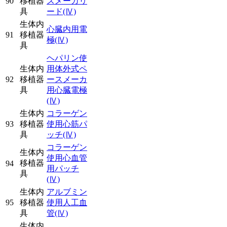
90
移植器
スメーカリ
具
ード
(Ⅳ)
生体内
心臓内用電
91
移植器
極
(Ⅳ)
具
ヘパリン使
生体内
用体外式ペ
92
移植器
ースメーカ
具
用心臓電極
(Ⅳ)
生体内
コラーゲン
93
移植器
使用心筋パ
具
ッチ
(Ⅳ)
コラーゲン
生体内
使用心血管
移植器
94
用パッチ
具
(Ⅳ)
生体内
アルブミン
95
移植器
使用人工血
具
管
(Ⅳ)
生体内