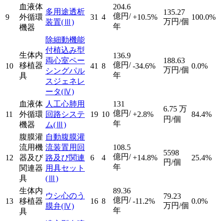
血液体
204.6
多用途透析
135.27
億円/
9
外循環
31
4
+10.5%
100.0%
万円/個
装置
(Ⅲ)
年
機器
除細動機能
付植込み型
生体内
136.9
両心室ペー
188.63
億円/
移植器
10
41
8
-34.6%
0.0%
万円/個
シングパル
年
具
スジェネレ
ータ
(Ⅳ)
血液体
人工心肺用
131
6.75
万
億円/
11
外循環
回路システ
19
10
+2.8%
84.4%
円/個
年
機器
ム
(Ⅲ)
腹膜灌
自動腹膜灌
流用機
流装置用回
108.5
5598
億円/
12
器及び
路及び関連
6
4
+14.8%
25.4%
円/個
年
関連器
用具セット
具
(Ⅲ)
生体内
89.36
ウシ心のう
79.23
億円/
13
移植器
16
8
-11.2%
0.0%
万円/個
膜弁
(Ⅳ)
年
具