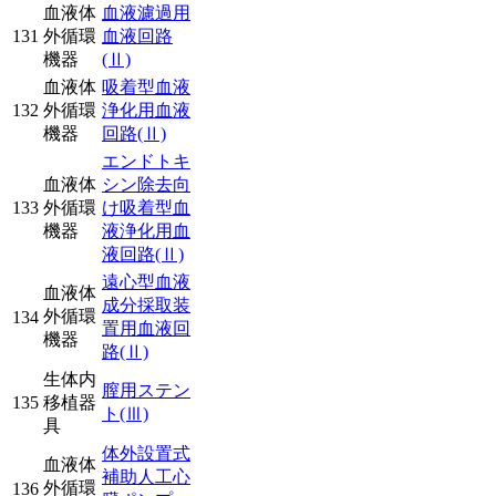
血液体
血液濾過用
131
外循環
血液回路
機器
(Ⅱ)
血液体
吸着型血液
132
外循環
浄化用血液
機器
回路
(Ⅱ)
エンドトキ
血液体
シン除去向
133
外循環
け吸着型血
機器
液浄化用血
液回路
(Ⅱ)
遠心型血液
血液体
成分採取装
外循環
134
置用血液回
機器
路
(Ⅱ)
生体内
膣用ステン
135
移植器
ト
(Ⅲ)
具
体外設置式
血液体
補助人工心
外循環
136