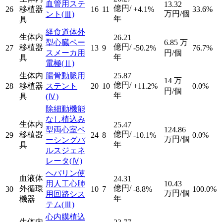
血管用ステ
13.32
億円/
26
移植器
16
11
+4.1%
33.6%
万円/個
ント
(Ⅲ)
年
具
経食道体外
生体内
26.21
型心臓ペー
6.85
万
億円/
移植器
27
13
9
-50.2%
76.7%
スメーカ用
円/個
年
具
電極
(Ⅱ)
生体内
腸骨動脈用
25.87
14
万
億円/
28
移植器
ステント
20
10
+11.2%
0.0%
円/個
年
具
(Ⅳ)
除細動機能
なし植込み
生体内
25.47
型両心室ペ
124.86
億円/
移植器
29
24
8
-10.1%
0.0%
万円/個
ーシングパ
年
具
ルスジェネ
レータ
(Ⅳ)
ヘパリン使
血液体
24.31
用人工心肺
10.43
億円/
外循環
30
10
7
-8.8%
100.0%
万円/個
用回路シス
年
機器
テム
(Ⅲ)
心内膜植込
生体内