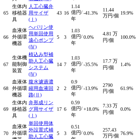
生体内
人工心臓弁
1.14
11.44
億円/
65
移植器
用サイザ
43
16
-41.3%
19.9%
万円/個
年
具
(Ⅰ)
ヘパリン使
血液体
1.03
用単回使用
4.81
万
億円/
外循環
66
5
3
0.0%
100.0%
遠心ポンプ
円/個
年
機器
(Ⅳ)
植込み型補
生体機
1.03
助人工心臓
17.7
万
億円/
能制御
67
14
7
-35.5%
1.4%
システム
円/個
年
装置
(Ⅳ)
血液体
腹水濾過濃
0.9
2790
億円/
68
外循環
縮用血液回
2
2
-13.9%
61.9%
円/個
年
機器
路
(Ⅱ)
生体内
弁形成リン
0.59
7.33
万
億円/
69
移植器
グ用サイザ
17
6
+18.0%
0.0%
円/個
年
具
(Ⅰ)
単回使用体
血液体
0.51
外設置式補
257.43
億円/
外循環
70
5
3
0.0%
76.9%
万円/個
助人工心臓