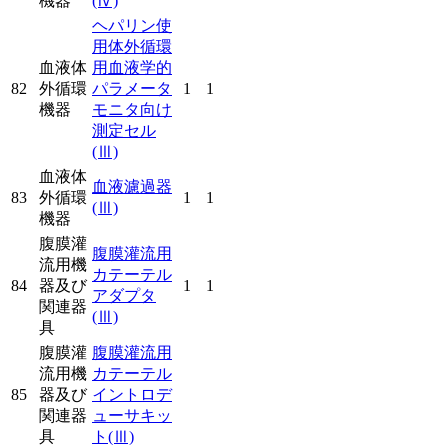
機器
(Ⅳ)
ヘパリン使
用体外循環
血液体
用血液学的
82
外循環
パラメータ
1
1
機器
モニタ向け
測定セル
(Ⅲ)
血液体
血液濾過器
83
外循環
1
1
(Ⅲ)
機器
腹膜灌
腹膜灌流用
流用機
カテーテル
84
器及び
1
1
アダプタ
関連器
(Ⅲ)
具
腹膜灌
腹膜灌流用
流用機
カテーテル
85
器及び
イントロデ
関連器
ューサキッ
具
ト
(Ⅲ)