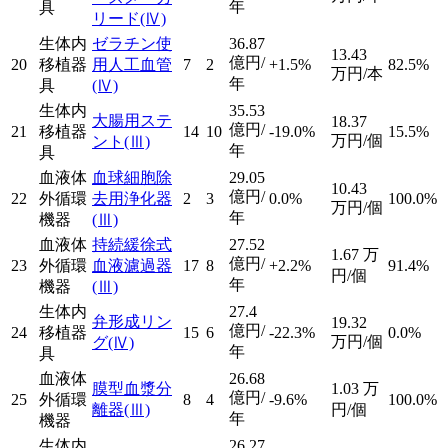
年
具
リード
(Ⅳ)
生体内
ゼラチン使
36.87
13.43
億円/
20
移植器
用人工血管
7
2
+1.5%
82.5%
万円/本
年
具
(Ⅳ)
生体内
35.53
大腸用ステ
18.37
億円/
21
移植器
14
10
-19.0%
15.5%
万円/個
ント
(Ⅲ)
年
具
血液体
血球細胞除
29.05
10.43
億円/
22
外循環
去用浄化器
2
3
0.0%
100.0%
万円/個
年
機器
(Ⅲ)
血液体
持続緩徐式
27.52
1.67
万
億円/
23
外循環
血液濾過器
17
8
+2.2%
91.4%
円/個
年
機器
(Ⅲ)
生体内
27.4
弁形成リン
19.32
億円/
24
移植器
15
6
-22.3%
0.0%
万円/個
グ
(Ⅳ)
年
具
血液体
26.68
膜型血漿分
1.03
万
億円/
25
外循環
8
4
-9.6%
100.0%
離器
(Ⅲ)
円/個
年
機器
生体内
26.27