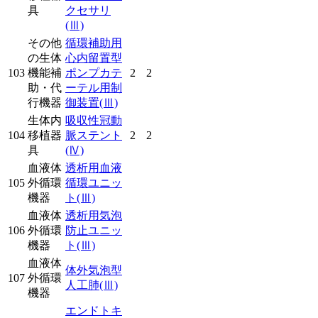
具
クセサリ
(Ⅲ)
その他
循環補助用
の生体
心内留置型
103
機能補
ポンプカテ
2
2
助・代
ーテル用制
行機器
御装置
(Ⅲ)
生体内
吸収性冠動
104
移植器
脈ステント
2
2
具
(Ⅳ)
血液体
透析用血液
105
外循環
循環ユニッ
機器
ト
(Ⅲ)
血液体
透析用気泡
106
外循環
防止ユニッ
機器
ト
(Ⅲ)
血液体
体外気泡型
107
外循環
人工肺
(Ⅲ)
機器
エンドトキ