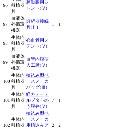
肺動脈用シ
96
移植器
ャント
(Ⅳ)
具
血液体
透析器接続
97
外循環
1
1
具
(Ⅱ)
機器
生体内
心血管用ス
98
移植器
テント
(Ⅳ)
具
血液体
血管内膜型
99
外循環
人工肺
(Ⅳ)
機器
生体内
植込み型ペ
100
移植器
ースメーカ
具
バッグ
(Ⅲ)
生体内
経カテーテ
101
移植器
ルブタ心の
7
1
具
う膜弁
(Ⅳ)
植込み型ペ
生体内
ースメーカ
102
移植器
用植込みア
2
2