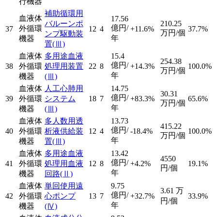
行機器
補助循環用
血液体
17.56
バルーンポ
210.25
億円/
外循環
37
12
4
+11.6%
37.7%
万円/個
ンプ駆動装
年
機器
置
(Ⅲ)
血液体
多用途血液
15.4
254.38
億円/
38
外循環
処理用装置
22
8
+14.3%
100.0%
万円/個
年
機器
(Ⅲ)
血液体
人工心肺用
14.75
30.31
億円/
39
外循環
システム
18
7
+83.3%
65.6%
万円/個
年
機器
(Ⅲ)
血液体
多人数用透
13.73
415.22
億円/
40
外循環
析液供給装
12
4
-18.4%
100.0%
万円/個
年
機器
置
(Ⅲ)
血液体
多用途血液
13.42
4550
億円/
41
外循環
処理用血液
12
8
+4.2%
19.1%
円/個
年
機器
回路
(Ⅱ)
血液体
単回使用遠
9.75
3.61
万
億円/
42
外循環
心ポンプ
13
7
+32.7%
33.9%
円/個
年
機器
(Ⅳ)