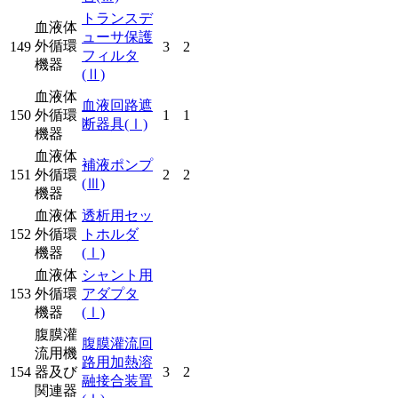
トランスデ
血液体
ューサ保護
外循環
149
3
2
フィルタ
機器
(Ⅱ)
血液体
血液回路遮
150
外循環
1
1
断器具
(Ⅰ)
機器
血液体
補液ポンプ
151
外循環
2
2
(Ⅲ)
機器
血液体
透析用セッ
152
外循環
トホルダ
機器
(Ⅰ)
血液体
シャント用
153
外循環
アダプタ
機器
(Ⅰ)
腹膜灌
腹膜灌流回
流用機
路用加熱溶
154
器及び
3
2
融接合装置
関連器