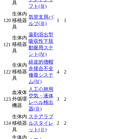
具
フト
(Ⅲ)
生体内
気管支用バ
120
移植器
1
1
ルブ
(Ⅲ)
具
薬剤溶出型
生体内
吸収性下肢
移植器
121
動脈用ステ
具
ント
(Ⅳ)
経皮的僧帽
生体内
弁接合不全
移植器
122
4
2
修復システ
具
ム
(Ⅳ)
人工心肺用
血液体
空気・液体
外循環
123
3
2
レベル検出
機器
器
(Ⅲ)
生体内
ステアラブ
124
移植器
ルスタイレ
2
2
具
ット
(Ⅱ)
生体内