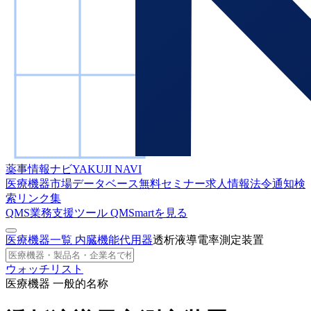
薬事情報ナビ
YAKUJI NAVI
医療機器市場データベース
無料セミナー
求人情報
法令通知検
索
リンク集
QMS業務支援ツール
QMSmartを見る
医療機器一覧
内臓機能代用器
透析液導電率測定装置
ウォッチリスト
医療機器 一般的名称