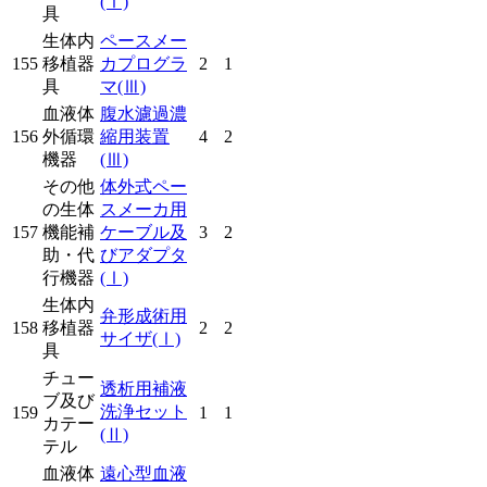
(Ⅰ)
具
生体内
ペースメー
155
移植器
カプログラ
2
1
具
マ
(Ⅲ)
血液体
腹水濾過濃
156
外循環
縮用装置
4
2
機器
(Ⅲ)
その他
体外式ペー
の生体
スメーカ用
157
機能補
ケーブル及
3
2
助・代
びアダプタ
行機器
(Ⅰ)
生体内
弁形成術用
158
移植器
2
2
サイザ
(Ⅰ)
具
チュー
透析用補液
ブ及び
洗浄セット
159
1
1
カテー
(Ⅱ)
テル
血液体
遠心型血液