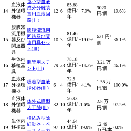
遠心型血液
血液体
85.68
成分分離装
9020
億円/
外循環
14
12
6
+7.9%
19.6%
円/個
置用血液回
年
機器
路
(Ⅱ)
腹膜灌
腹膜灌流用
流用機
81.46
回路及び関
621
円/
億円/
15
器及び
10
3
+19.0%
36.1%
連用具セッ
個
年
関連器
ト
(Ⅲ)
具
生体内
78.18
胆管用ステ
3.21
万
億円/
16
移植器
79
23
+14.3%
46.1%
ント
(Ⅲ)
円/個
年
具
血液体
72.5
吸着型血液
1.55
万
億円/
17
外循環
6
4
+4.1%
100.0%
浄化器
(Ⅲ)
円/個
年
機器
血液体
56.93
体外式膜型
2.8
万
億円/
18
外循環
32
10
-1.6%
97.5%
人工肺
(Ⅲ)
円/個
年
機器
植込み型除
生体内
44.64
細動器・ペ
12.49
億円/
移植器
19
97
10
-19.9%
0.0%
万円/本
ースメーカ