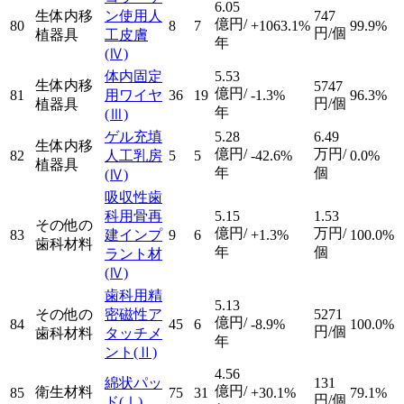
6.05
生体内移
ン使用人
747
億円/
80
8
7
+1063.1%
99.9%
円/個
植器具
工皮膚
年
(Ⅳ)
体内固定
5.53
生体内移
5747
億円/
81
用ワイヤ
36
19
-1.3%
96.3%
円/個
植器具
年
(Ⅲ)
ゲル充填
5.28
6.49
生体内移
億円/
万円/
82
人工乳房
5
5
-42.6%
0.0%
植器具
年
個
(Ⅳ)
吸収性歯
科用骨再
5.15
1.53
その他の
億円/
万円/
83
建インプ
9
6
+1.3%
100.0%
歯科材料
年
個
ラント材
(Ⅳ)
歯科用精
5.13
その他の
密磁性ア
5271
億円/
84
45
6
-8.9%
100.0%
円/個
歯科材料
タッチメ
年
ント
(Ⅱ)
4.56
綿状パッ
131
億円/
衛生材料
85
75
31
+30.1%
79.1%
円/個
ド
(Ⅰ)