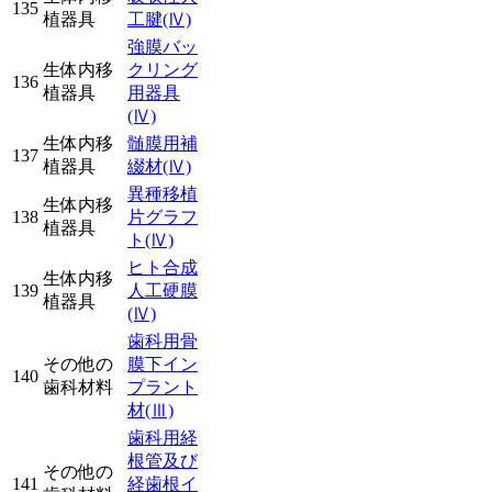
135
植器具
工腱
(Ⅳ)
強膜バッ
生体内移
クリング
136
植器具
用器具
(Ⅳ)
生体内移
髄膜用補
137
植器具
綴材
(Ⅳ)
異種移植
生体内移
138
片グラフ
植器具
ト
(Ⅳ)
ヒト合成
生体内移
139
人工硬膜
植器具
(Ⅳ)
歯科用骨
その他の
膜下イン
140
歯科材料
プラント
材
(Ⅲ)
歯科用経
根管及び
その他の
141
経歯根イ