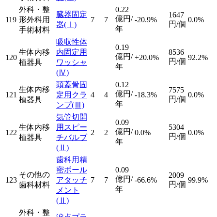
外科・整
0.22
臓器固定
1647
億円/
119
形外科用
7
7
-20.9%
0.0%
円/個
器
(Ⅰ)
年
手術材料
吸収性体
0.19
生体内移
内固定用
8536
億円/
120
+20.0%
92.2%
円/個
植器具
ワッシャ
年
(Ⅳ)
頭蓋骨固
0.12
生体内移
7575
億円/
121
定用クラ
4
4
-18.3%
0.0%
円/個
植器具
年
ンプ
(Ⅲ)
気管切開
0.09
生体内移
用スピー
5304
億円/
122
2
2
0.0%
0.0%
円/個
植器具
チバルブ
年
(Ⅱ)
歯科用精
密ボール
0.09
その他の
2009
億円/
123
アタッチ
7
7
-66.6%
99.9%
円/個
歯科材料
年
メント
(Ⅱ)
外科・整