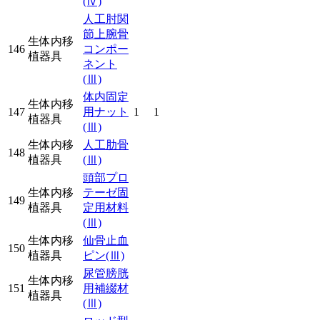
(Ⅳ)
人工肘関
節上腕骨
生体内移
146
コンポー
植器具
ネント
(Ⅲ)
体内固定
生体内移
147
用ナット
1
1
植器具
(Ⅲ)
生体内移
人工肋骨
148
植器具
(Ⅲ)
頭部プロ
生体内移
テーゼ固
149
植器具
定用材料
(Ⅲ)
生体内移
仙骨止血
150
植器具
ピン
(Ⅲ)
尿管膀胱
生体内移
151
用補綴材
植器具
(Ⅲ)