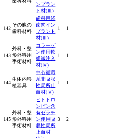
歯科材料
ンプラン
ト材
(Ⅲ)
歯科用経
その他の
歯肉イン
142
1
1
歯科材料
プラント
材
(Ⅲ)
コラーゲ
外科・整
ン使用軟
形外科用
143
1
1
組織注入
手術材料
材
(Ⅳ)
中心循環
生体内移
系非吸収
144
1
1
植器具
性局所止
血材
(Ⅳ)
ヒトトロ
ンビン含
外科・整
有ゼラチ
145
形外科用
ン使用吸
3
2
手術材料
収性局所
止血材