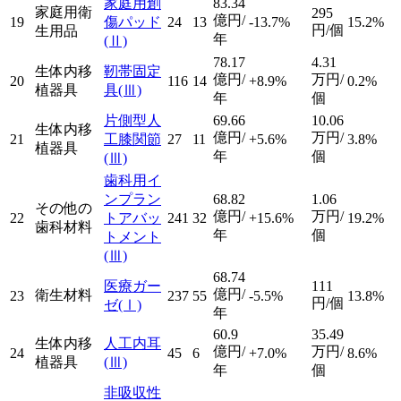
家庭用創
83.34
家庭用衛
295
億円/
19
傷パッド
24
13
-13.7%
15.2%
円/個
生用品
年
(Ⅱ)
78.17
4.31
生体内移
靭帯固定
億円/
万円/
20
116
14
+8.9%
0.2%
植器具
具
(Ⅲ)
年
個
片側型人
69.66
10.06
生体内移
億円/
万円/
21
工膝関節
27
11
+5.6%
3.8%
植器具
年
個
(Ⅲ)
歯科用イ
ンプラン
68.82
1.06
その他の
億円/
万円/
22
トアバッ
241
32
+15.6%
19.2%
歯科材料
年
個
トメント
(Ⅲ)
68.74
医療ガー
111
億円/
衛生材料
23
237
55
-5.5%
13.8%
円/個
ゼ
(Ⅰ)
年
60.9
35.49
生体内移
人工内耳
億円/
万円/
24
45
6
+7.0%
8.6%
植器具
(Ⅲ)
年
個
非吸収性