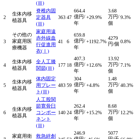
(Ⅲ)
脊椎内固
664.4
3.68
生体内移
億円/
万円/
2
定器具
363
47
+29.9%
9.3%
植器具
年
個
(Ⅲ)
家庭用遠
その他の
659.8
赤外線血
4279
億円/
家庭用医
3
41
6
+1192.7%
0.8%
円/個
行促進用
年
療機器
衣
(Ⅰ)
407.3
13.92
生体内移
全人工膝
億円/
万円/
4
177
18
+12.6%
7.1%
植器具
関節
(Ⅲ)
年
個
体内固定
304
1.48
生体内移
億円/
万円/
5
用プレー
483
59
+4.8%
40.3%
植器具
年
個
ト
(Ⅲ)
人工股関
節寛骨臼
262.4
8.68
生体内移
億円/
万円/
6
コンポー
140
24
+15.2%
12.2%
植器具
年
個
ネント
(Ⅲ)
246.9
5077
家庭用衛
救急絆創
億円/
円/千