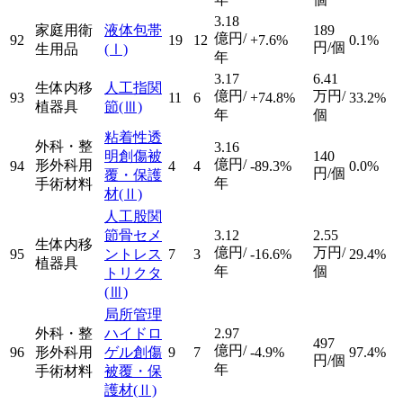
3.18
家庭用衛
液体包帯
189
億円/
92
19
12
+7.6%
0.1%
円/個
生用品
(Ⅰ)
年
3.17
6.41
生体内移
人工指関
億円/
万円/
93
11
6
+74.8%
33.2%
植器具
節
(Ⅲ)
年
個
粘着性透
外科・整
3.16
明創傷被
140
億円/
形外科用
94
4
4
-89.3%
0.0%
円/個
覆・保護
年
手術材料
材
(Ⅱ)
人工股関
節骨セメ
3.12
2.55
生体内移
億円/
万円/
95
ントレス
7
3
-16.6%
29.4%
植器具
年
個
トリクタ
(Ⅲ)
局所管理
外科・整
ハイドロ
2.97
497
億円/
96
形外科用
ゲル創傷
9
7
-4.9%
97.4%
円/個
年
手術材料
被覆・保
護材
(Ⅱ)