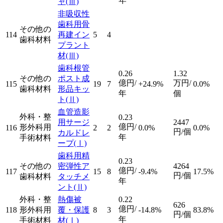
年
ャ
(Ⅲ)
非吸収性
歯科用骨
その他の
114
再建イン
5
4
歯科材料
プラント
材
(Ⅲ)
歯科根管
0.26
1.32
その他の
ポスト成
億円/
万円/
115
19
7
+24.9%
0.0%
歯科材料
形品キッ
年
個
ト
(Ⅱ)
血管造影
外科・整
0.23
用サージ
2447
億円/
形外科用
116
2
2
0.0%
0.0%
円/個
カルドレ
年
手術材料
ープ
(Ⅰ)
歯科用精
0.23
その他の
密弾性ア
4264
億円/
117
15
8
-9.4%
17.5%
円/個
歯科材料
タッチメ
年
ント
(Ⅱ)
外科・整
熱傷被
0.22
626
億円/
118
形外科用
覆・保護
8
3
-14.8%
83.8%
円/個
年
手術材料
材
(Ⅰ)