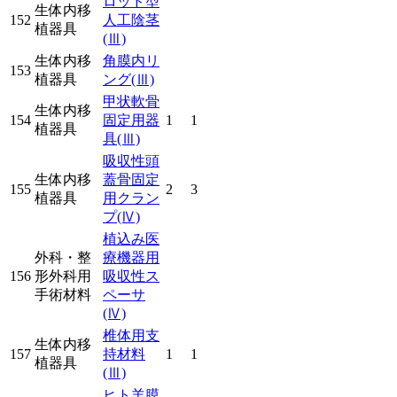
ロッド型
生体内移
152
人工陰茎
植器具
(Ⅲ)
生体内移
角膜内リ
153
植器具
ング
(Ⅲ)
甲状軟骨
生体内移
154
固定用器
1
1
植器具
具
(Ⅲ)
吸収性頭
生体内移
蓋骨固定
155
2
3
植器具
用クラン
プ
(Ⅳ)
植込み医
外科・整
療機器用
156
形外科用
吸収性ス
手術材料
ペーサ
(Ⅳ)
椎体用支
生体内移
157
持材料
1
1
植器具
(Ⅲ)
ヒト羊膜