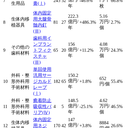
7
245
52
-46.6%
66.8%
生用品
膏
(Ⅰ)
年
枚
体内固定
222.3
5.16
生体内移
用大腿骨
億円/
万円/
8
81
27
+486.3%
2.7%
植器具
髄内釘
年
個
(Ⅲ)
歯科用イ
ンプラン
156
4.08
その他の
億円/
万円/
9
トフィク
65
20
+11.2%
24.3%
歯科材料
年
個
スチャ
(Ⅲ)
単回使用
外科・整
汎用サー
150.2
652
億円/
10
形外科用
ジカルド
182
65
+1.8%
55.4%
円/個
年
手術材料
レープ
(Ⅰ)
外科・整
癒着防止
148.5
4.62
億円/
万円/
11
形外科用
吸収性バ
4
5
-25.1%
46.5%
年
個
手術材料
リア
(Ⅳ)
体内固定
147
生体内移
8884
億円/
12
用ネジ
170
42
+3.8%
26.6%