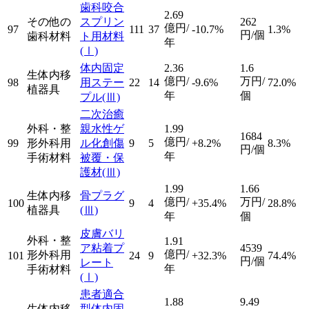
歯科咬合
2.69
その他の
スプリン
262
億円/
97
111
37
-10.7%
1.3%
円/個
歯科材料
ト用材料
年
(Ⅰ)
体内固定
2.36
1.6
生体内移
億円/
万円/
98
用ステー
22
14
-9.6%
72.0%
植器具
年
個
プル
(Ⅲ)
二次治癒
外科・整
親水性ゲ
1.99
1684
億円/
99
形外科用
ル化創傷
9
5
+8.2%
8.3%
円/個
年
手術材料
被覆・保
護材
(Ⅲ)
1.99
1.66
生体内移
骨プラグ
億円/
万円/
100
9
4
+35.4%
28.8%
植器具
(Ⅲ)
年
個
皮膚バリ
外科・整
1.91
ア粘着プ
4539
億円/
形外科用
101
24
9
+32.3%
74.4%
円/個
レート
年
手術材料
(Ⅰ)
患者適合
1.88
9.49
生体内移
型体内固