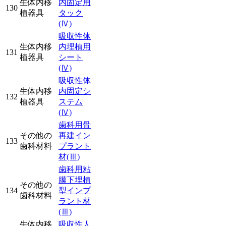
生体内移
内固定用
130
植器具
タック
(Ⅳ)
吸収性体
生体内移
内埋植用
131
植器具
シート
(Ⅳ)
吸収性体
生体内移
内固定シ
132
植器具
ステム
(Ⅳ)
歯科用骨
その他の
再建イン
133
歯科材料
プラント
材
(Ⅲ)
歯科用粘
膜下埋植
その他の
134
型インプ
歯科材料
ラント材
(Ⅲ)
生体内移
吸収性人