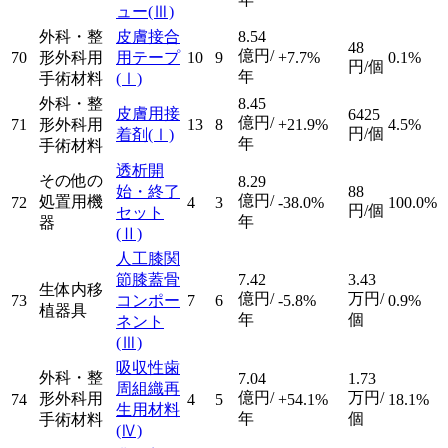
ュー
(Ⅲ)
外科・整
皮膚接合
8.54
48
億円/
70
形外科用
用テープ
10
9
+7.7%
0.1%
円/個
年
手術材料
(Ⅰ)
外科・整
8.45
皮膚用接
6425
億円/
71
形外科用
13
8
+21.9%
4.5%
円/個
着剤
(Ⅰ)
年
手術材料
透析開
その他の
8.29
始・終了
88
億円/
処置用機
72
4
3
-38.0%
100.0%
円/個
セット
年
器
(Ⅱ)
人工膝関
節膝蓋骨
7.42
3.43
生体内移
億円/
万円/
73
コンポー
7
6
-5.8%
0.9%
植器具
年
個
ネント
(Ⅲ)
吸収性歯
外科・整
7.04
1.73
周組織再
億円/
万円/
形外科用
74
4
5
+54.1%
18.1%
生用材料
年
個
手術材料
(Ⅳ)