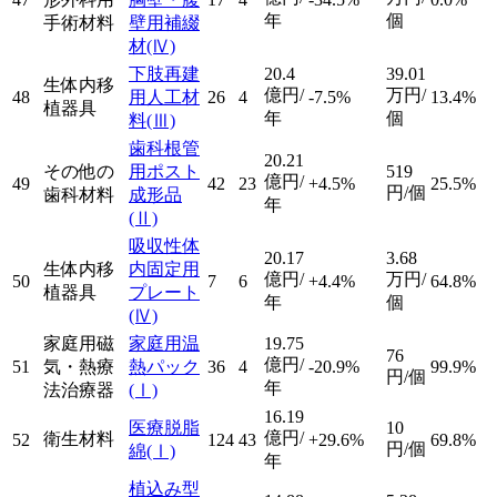
年
個
手術材料
壁用補綴
材
(Ⅳ)
下肢再建
20.4
39.01
生体内移
億円/
万円/
48
用人工材
26
4
-7.5%
13.4%
植器具
年
個
料
(Ⅲ)
歯科根管
20.21
その他の
用ポスト
519
億円/
49
42
23
+4.5%
25.5%
円/個
歯科材料
成形品
年
(Ⅱ)
吸収性体
20.17
3.68
生体内移
内固定用
億円/
万円/
50
7
6
+4.4%
64.8%
植器具
プレート
年
個
(Ⅳ)
家庭用磁
家庭用温
19.75
76
億円/
51
気・熱療
熱パック
36
4
-20.9%
99.9%
円/個
年
法治療器
(Ⅰ)
16.19
医療脱脂
10
億円/
衛生材料
52
124
43
+29.6%
69.8%
円/個
綿
(Ⅰ)
年
植込み型