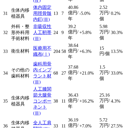
(Ⅳ)
体内固定
40.86
2.52
生体内移
億円/
万円/
31
用脛骨髄
13
7
-5.0%
0.2%
植器具
年
個
内釘
(Ⅲ)
外科・整
非吸収性
39.2
5.98
億円/
万円/
32
形外科用
人工靭帯
24
9
+5.8%
30.3%
年
個
手術材料
(Ⅲ)
38.64
医療用不
15
億円/
衛生材料
33
204
58
+6.3%
13.5%
円/個
織布
(Ⅰ)
年
歯科用骨
37.68
1.5
その他の
内インプ
億円/
万円/
34
68
27
+21.0%
33.0%
歯科材料
ラント材
年
個
(Ⅲ)
人工膝関
節大腿骨
36.43
25.16
生体内移
億円/
万円/
35
コンポー
38
11
+16.2%
4.3%
植器具
年
個
ネント
(Ⅲ)
36.19
5.72
生体内移
全人工肩
億円/
万円/
36
33
11
+7.0%
27.5%