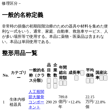
修理区分
－
一般的名称定義
非常時の損傷の初期段階治療のための器具や材料を集めた便
利な一式をいう。通常、家庭、自動車、救急車サービス、人
が多い場所等で使用する。本品に薬物・医薬品は含まれな
い。本品は単回使用である。
整形用品一覧
品
企
年間
一般的名
目
業
平均
カテゴリ
総出
成長率
国産比
No.
称（クラ
数
数
価格
ー
荷額
率
ス分類）
人工股関
節大腿骨
789.8
22.15
生体内移
億円/
万円/
1
コンポー
290
29
+12.4%
22.8%
植器具
年
個
ネント