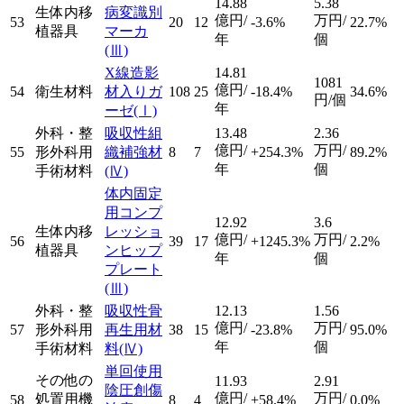
14.88
5.38
生体内移
病変識別
億円/
万円/
53
20
12
-3.6%
22.7%
植器具
マーカ
年
個
(Ⅲ)
X線造影
14.81
1081
億円/
54
衛生材料
材入りガ
108
25
-18.4%
34.6%
円/個
年
ーゼ
(Ⅰ)
外科・整
吸収性組
13.48
2.36
億円/
万円/
55
形外科用
織補強材
8
7
+254.3%
89.2%
年
個
手術材料
(Ⅳ)
体内固定
用コンプ
12.92
3.6
生体内移
レッショ
億円/
万円/
56
39
17
+1245.3%
2.2%
植器具
ンヒップ
年
個
プレート
(Ⅲ)
外科・整
吸収性骨
12.13
1.56
億円/
万円/
57
形外科用
再生用材
38
15
-23.8%
95.0%
年
個
手術材料
料
(Ⅳ)
単回使用
その他の
11.93
2.91
陰圧創傷
億円/
万円/
処置用機
58
8
4
+58.4%
0.0%