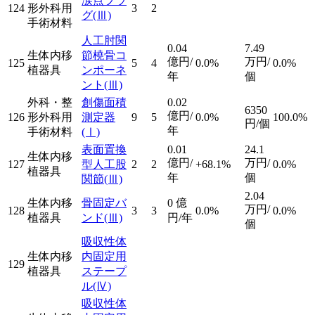
涙点プラ
124
形外科用
3
2
グ
(Ⅲ)
手術材料
人工肘関
0.04
7.49
生体内移
節橈骨コ
億円/
万円/
125
5
4
0.0%
0.0%
植器具
ンポーネ
年
個
ント
(Ⅲ)
外科・整
創傷面積
0.02
6350
億円/
126
形外科用
測定器
9
5
0.0%
100.0%
円/個
年
手術材料
(Ⅰ)
表面置換
0.01
24.1
生体内移
億円/
万円/
127
型人工股
2
2
+68.1%
0.0%
植器具
年
個
関節
(Ⅲ)
2.04
生体内移
骨固定バ
0
億
万円/
128
3
3
0.0%
0.0%
植器具
ンド
(Ⅲ)
円/年
個
吸収性体
生体内移
内固定用
129
植器具
ステープ
ル
(Ⅳ)
吸収性体