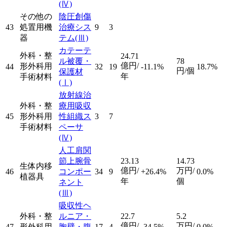
(Ⅳ)
その他の
陰圧創傷
43
処置用機
治療シス
9
3
器
テム
(Ⅲ)
カテーテ
外科・整
24.71
ル被覆・
78
億円/
形外科用
44
32
19
-11.1%
18.7%
円/個
保護材
年
手術材料
(Ⅰ)
放射線治
外科・整
療用吸収
45
形外科用
性組織ス
3
7
手術材料
ペーサ
(Ⅳ)
人工肩関
節上腕骨
23.13
14.73
生体内移
億円/
万円/
46
コンポー
34
9
+26.4%
0.0%
植器具
年
個
ネント
(Ⅲ)
吸収性ヘ
外科・整
ルニア・
22.7
5.2
億円/
万円/
47
形外科用
胸壁・腹
17
4
-34.5%
0.0%