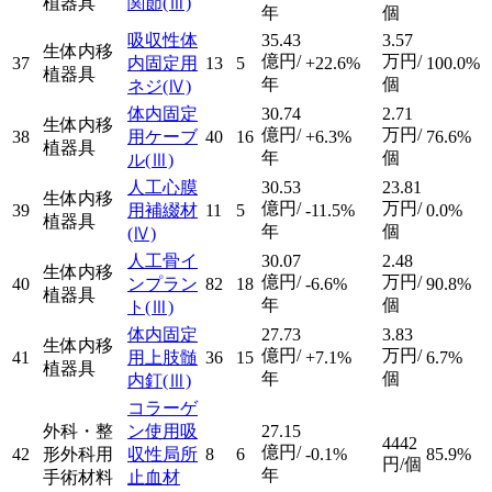
植器具
関節
(Ⅲ)
年
個
吸収性体
35.43
3.57
生体内移
億円/
万円/
37
内固定用
13
5
+22.6%
100.0%
植器具
年
個
ネジ
(Ⅳ)
体内固定
30.74
2.71
生体内移
億円/
万円/
38
用ケーブ
40
16
+6.3%
76.6%
植器具
年
個
ル
(Ⅲ)
人工心膜
30.53
23.81
生体内移
億円/
万円/
39
用補綴材
11
5
-11.5%
0.0%
植器具
年
個
(Ⅳ)
人工骨イ
30.07
2.48
生体内移
億円/
万円/
40
ンプラン
82
18
-6.6%
90.8%
植器具
年
個
ト
(Ⅲ)
体内固定
27.73
3.83
生体内移
億円/
万円/
41
用上肢髄
36
15
+7.1%
6.7%
植器具
年
個
内釘
(Ⅲ)
コラーゲ
外科・整
ン使用吸
27.15
4442
億円/
42
形外科用
収性局所
8
6
-0.1%
85.9%
円/個
年
手術材料
止血材