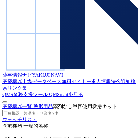
薬事情報ナビ
YAKUJI NAVI
医療機器市場データベース
無料セミナー
求人情報
法令通知検
索
リンク集
QMS業務支援ツール
QMSmartを見る
医療機器一覧
整形用品
薬剤なし単回使用救急キット
ウォッチリスト
医療機器 一般的名称