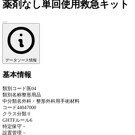
薬剤なし単回使用救急キット
データソース情報
基本情報
類別コード
医04
類別名称
整形用品
中分類名
外科・整形外科用手術材料
コード
44047000
クラス分類
Ⅱ
GHTFルール
6
特定保守
－
設置管理
－