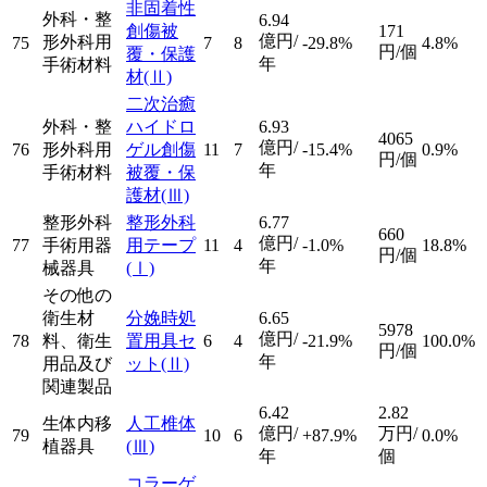
非固着性
外科・整
6.94
創傷被
171
億円/
形外科用
75
7
8
-29.8%
4.8%
円/個
覆・保護
年
手術材料
材
(Ⅱ)
二次治癒
外科・整
ハイドロ
6.93
4065
億円/
76
形外科用
ゲル創傷
11
7
-15.4%
0.9%
円/個
年
手術材料
被覆・保
護材
(Ⅲ)
整形外科
整形外科
6.77
660
億円/
77
手術用器
用テープ
11
4
-1.0%
18.8%
円/個
年
械器具
(Ⅰ)
その他の
衛生材
分娩時処
6.65
5978
億円/
78
料、衛生
置用具セ
6
4
-21.9%
100.0%
円/個
年
用品及び
ット
(Ⅱ)
関連製品
6.42
2.82
生体内移
人工椎体
億円/
万円/
79
10
6
+87.9%
0.0%
植器具
(Ⅲ)
年
個
コラーゲ