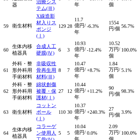
治療シス
年
個
器
テム
(Ⅲ)
X線造影
11.7
材入りス
1554
億円/
衛生材料
59
129
28
-6.3%
56.7%
円/個
ポンジ
年
(Ⅰ)
10.93
10.52
生体内移
合成人工
億円/
万円/
60
6
3
-12.4%
100.0%
植器具
硬膜
(Ⅳ)
年
個
外科・整
非吸収性
10.47
1.84
億円/
万円/
61
形外科用
骨再生用
8
7
+8.7%
5.1%
年
個
手術材料
材料
(Ⅲ)
外科・整
綿状創傷
10.44
90
億円/
62
形外科用
被覆・保
27
12
+11.2%
98.3%
円/個
年
手術材料
護材
(Ⅰ)
コットン
10.37
27
億円/
63
衛生材料
ボール
110
30
+240.3%
3.9%
円/個
年
(Ⅰ)
コラーゲ
10.04
2.09
生体内移
億円/
万円/
64
ン使用人
5
5
0.0%
100.0%
植器具
年
個
工骨
(Ⅳ)