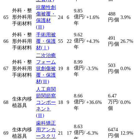
抗菌性創
外科・整
9.85
傷被覆・
488
億円/
形外科用
65
24
6
+1.6%
3.9%
円/個
保護材
年
手術材料
(Ⅲ)
外科・整
手術用被
9.62
491
億円/
66
形外科用
覆・保護
55
22
+4.3%
26.7%
円/個
年
手術材料
材
(Ⅰ)
二次治癒
外科・整
フォーム
8.99
503
億円/
67
形外科用
状創傷被
19
8
-3.5%
0.0%
円/個
年
手術材料
覆・保護
材
(Ⅲ)
人工肩関
節関節窩
8.66
6.47
生体内移
億円/
万円/
68
コンポー
18
9
+36.6%
0.0%
植器具
年
個
ネント
(Ⅲ)
歯科矯正
8.63
生体内移
用アンカ
6474
億円/
69
21
17
-6.3%
12.9%
円/個
植器具
ースクリ
年