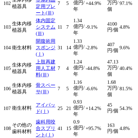
億円/
万円/
102
7
5
+44.9%
97.1%
植器具
定用プレ
年
個
ート
(Ⅲ)
体内固定
1.34
生体内移
4100
億円/
103
システム
11
7
-9.1%
4.8%
円/個
植器具
年
(Ⅲ)
開腹術用
1.33
407
億円/
104
衛生材料
スポンジ
31
14
-2.8%
9.6%
円/個
年
(Ⅰ)
上肢再建
1.24
47.13
生体内移
億円/
万円/
105
用人工材
7
4
-44.8%
40.4%
植器具
年
個
料
(Ⅲ)
1.16
1.68
生体内移
骨スペー
億円/
万円/
106
7
5
-6.6%
81.5%
植器具
サ
(Ⅲ)
年
個
0.93
アイパッ
45
億円/
衛生材料
107
25
21
+14.2%
54.3%
円/個
ド
(Ⅰ)
年
歯科用咬
0.9
その他の
163
億円/
108
合スプリ
41
15
+95.7%
4.8%
円/個
歯科材料
年
ント
(Ⅰ)