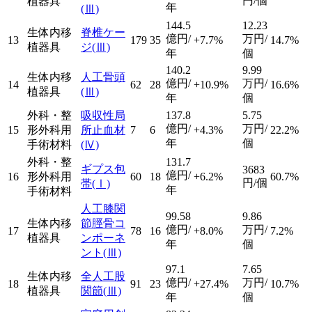
円/個
植器具
年
(Ⅲ)
144.5
12.23
生体内移
脊椎ケー
億円/
万円/
13
179
35
+7.7%
14.7%
植器具
ジ
(Ⅲ)
年
個
140.2
9.99
生体内移
人工骨頭
億円/
万円/
14
62
28
+10.9%
16.6%
植器具
(Ⅲ)
年
個
外科・整
吸収性局
137.8
5.75
億円/
万円/
15
形外科用
所止血材
7
6
+4.3%
22.2%
年
個
手術材料
(Ⅳ)
外科・整
131.7
ギプス包
3683
億円/
16
形外科用
60
18
+6.2%
60.7%
円/個
帯
(Ⅰ)
年
手術材料
人工膝関
99.58
9.86
生体内移
節脛骨コ
億円/
万円/
17
78
16
+8.0%
7.2%
植器具
ンポーネ
年
個
ント
(Ⅲ)
97.1
7.65
生体内移
全人工股
億円/
万円/
18
91
23
+27.4%
10.7%
植器具
関節
(Ⅲ)
年
個