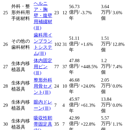
ヘルニ
外科・整
56.73
3.64
ア・胸
億円/
万円/
形外科用
25
23
12
-3.7%
3.6%
壁・腹壁
年
個
手術材料
用補綴材
(Ⅲ)
歯科用イ
51.11
1.51
その他の
ンプラン
億円/
万円/
26
102
31
+1.6%
12.8%
歯科材料
トシステ
年
個
ム
(Ⅲ)
体内固定
47.88
1.2
生体内移
億円/
万円/
27
用ピン
77
37
+448.5%
7.4%
植器具
年
個
(Ⅲ)
整形外科
46.68
2.05
生体内移
億円/
万円/
28
用骨セメ
24
10
+24.0%
0.0%
植器具
年
個
ント
(Ⅲ)
45.97
13.84
生体内移
眼内ドレ
億円/
万円/
29
7
4
+61.3%
0.0%
植器具
ーン
(Ⅲ)
年
個
吸収性靭
42.99
5.57
生体内移
億円/
万円/
30
帯固定具
35
7
+22.8%
1.1%
植器具
年
個