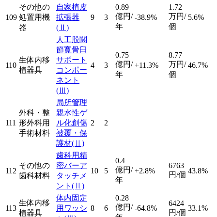
その他の
自家植皮
0.89
1.72
億円/
万円/
109
処置用機
拡張器
9
3
-38.9%
5.6%
年
個
器
(Ⅱ)
人工股関
節寛骨臼
0.75
8.77
生体内移
サポート
億円/
万円/
110
4
3
+11.3%
46.7%
植器具
コンポー
年
個
ネント
(Ⅲ)
局所管理
外科・整
親水性ゲ
111
形外科用
ル化創傷
2
2
手術材料
被覆・保
護材
(Ⅱ)
歯科用精
0.4
その他の
密バーア
6763
億円/
112
10
5
+2.8%
43.8%
円/個
歯科材料
タッチメ
年
ント
(Ⅱ)
体内固定
0.28
生体内移
6424
億円/
113
用ワッシ
8
6
-64.8%
33.1%
円/個
植器具