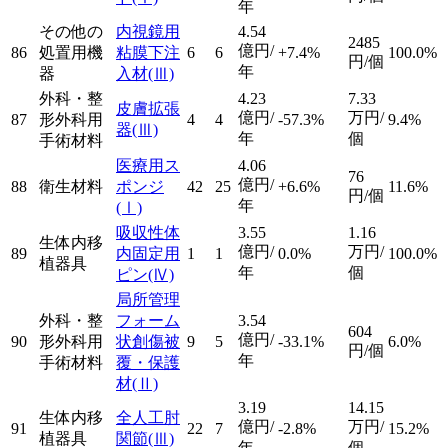
年
その他の
内視鏡用
4.54
2485
億円/
86
処置用機
粘膜下注
6
6
+7.4%
100.0%
円/個
年
器
入材
(Ⅲ)
外科・整
4.23
7.33
皮膚拡張
億円/
万円/
87
形外科用
4
4
-57.3%
9.4%
器
(Ⅲ)
年
個
手術材料
医療用ス
4.06
76
億円/
88
衛生材料
ポンジ
42
25
+6.6%
11.6%
円/個
年
(Ⅰ)
吸収性体
3.55
1.16
生体内移
億円/
万円/
89
内固定用
1
1
0.0%
100.0%
植器具
年
個
ピン
(Ⅳ)
局所管理
外科・整
フォーム
3.54
604
億円/
90
形外科用
状創傷被
9
5
-33.1%
6.0%
円/個
年
手術材料
覆・保護
材
(Ⅱ)
3.19
14.15
生体内移
全人工肘
億円/
万円/
91
22
7
-2.8%
15.2%
植器具
関節
(Ⅲ)
年
個