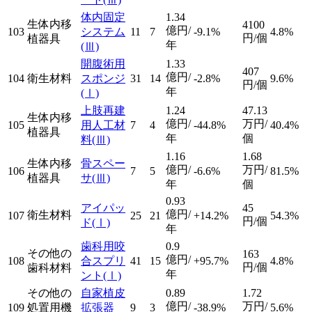
体内固定
1.34
生体内移
4100
億円/
103
システム
11
7
-9.1%
4.8%
円/個
植器具
年
(Ⅲ)
開腹術用
1.33
407
億円/
104
衛生材料
スポンジ
31
14
-2.8%
9.6%
円/個
年
(Ⅰ)
上肢再建
1.24
47.13
生体内移
億円/
万円/
105
用人工材
7
4
-44.8%
40.4%
植器具
年
個
料
(Ⅲ)
1.16
1.68
生体内移
骨スペー
億円/
万円/
106
7
5
-6.6%
81.5%
植器具
サ
(Ⅲ)
年
個
0.93
アイパッ
45
億円/
衛生材料
107
25
21
+14.2%
54.3%
円/個
ド
(Ⅰ)
年
歯科用咬
0.9
その他の
163
億円/
108
合スプリ
41
15
+95.7%
4.8%
円/個
歯科材料
年
ント
(Ⅰ)
その他の
自家植皮
0.89
1.72
億円/
万円/
109
処置用機
拡張器
9
3
-38.9%
5.6%