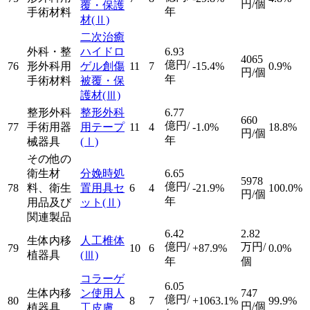
円/個
覆・保護
年
手術材料
材
(Ⅱ)
二次治癒
外科・整
ハイドロ
6.93
4065
億円/
76
形外科用
ゲル創傷
11
7
-15.4%
0.9%
円/個
年
手術材料
被覆・保
護材
(Ⅲ)
整形外科
整形外科
6.77
660
億円/
77
手術用器
用テープ
11
4
-1.0%
18.8%
円/個
年
械器具
(Ⅰ)
その他の
衛生材
分娩時処
6.65
5978
億円/
78
料、衛生
置用具セ
6
4
-21.9%
100.0%
円/個
年
用品及び
ット
(Ⅱ)
関連製品
6.42
2.82
生体内移
人工椎体
億円/
万円/
79
10
6
+87.9%
0.0%
植器具
(Ⅲ)
年
個
コラーゲ
6.05
生体内移
ン使用人
747
億円/
80
8
7
+1063.1%
99.9%
円/個
植器具
工皮膚