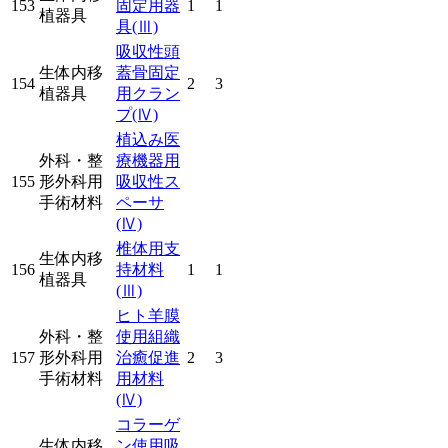
153
固定用器
1
1
植器具
具
(Ⅲ)
吸収性頭
生体内移
蓋骨固定
154
2
3
植器具
用クラン
プ
(Ⅳ)
植込み医
外科・整
療機器用
155
形外科用
吸収性ス
手術材料
ペーサ
(Ⅳ)
椎体用支
生体内移
156
持材料
1
1
植器具
(Ⅲ)
ヒト羊膜
外科・整
使用組織
157
形外科用
治癒促進
2
3
手術材料
用材料
(Ⅳ)
コラーゲ
生体内移
ン使用吸