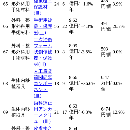
傷被覆・
488
億円/
形外科用
65
24
6
+1.6%
3.9%
円/個
保護材
年
手術材料
(Ⅲ)
外科・整
手術用被
9.62
491
億円/
66
形外科用
覆・保護
55
22
+4.3%
26.7%
円/個
年
手術材料
材
(Ⅰ)
二次治癒
外科・整
フォーム
8.99
503
億円/
67
形外科用
状創傷被
19
8
-3.5%
0.0%
円/個
年
手術材料
覆・保護
材
(Ⅲ)
人工肩関
節関節窩
8.66
6.47
生体内移
億円/
万円/
68
コンポー
18
9
+36.6%
0.0%
植器具
年
個
ネント
(Ⅲ)
歯科矯正
8.63
生体内移
用アンカ
6474
億円/
69
21
17
-6.3%
12.9%
円/個
植器具
ースクリ
年
ュー
(Ⅲ)
外科・整
皮膚接合
8.54