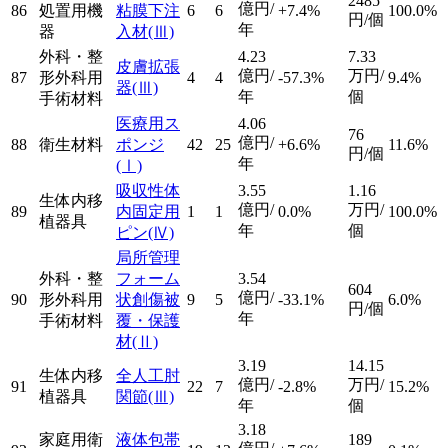
2485
億円/
86
処置用機
粘膜下注
6
6
+7.4%
100.0%
円/個
年
器
入材
(Ⅲ)
外科・整
4.23
7.33
皮膚拡張
億円/
万円/
87
形外科用
4
4
-57.3%
9.4%
器
(Ⅲ)
年
個
手術材料
医療用ス
4.06
76
億円/
88
衛生材料
ポンジ
42
25
+6.6%
11.6%
円/個
年
(Ⅰ)
吸収性体
3.55
1.16
生体内移
億円/
万円/
89
内固定用
1
1
0.0%
100.0%
植器具
年
個
ピン
(Ⅳ)
局所管理
外科・整
フォーム
3.54
604
億円/
90
形外科用
状創傷被
9
5
-33.1%
6.0%
円/個
年
手術材料
覆・保護
材
(Ⅱ)
3.19
14.15
生体内移
全人工肘
億円/
万円/
91
22
7
-2.8%
15.2%
植器具
関節
(Ⅲ)
年
個
3.18
家庭用衛
液体包帯
189