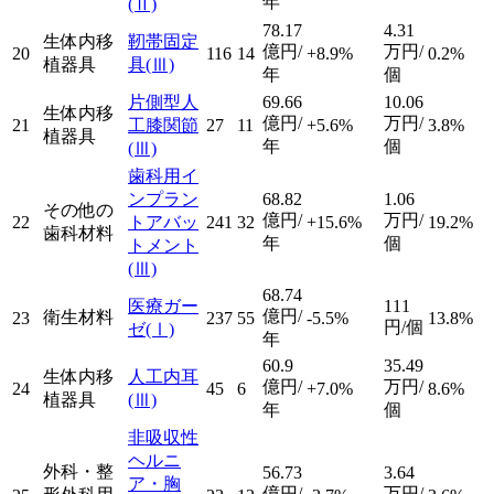
年
(Ⅱ)
78.17
4.31
生体内移
靭帯固定
億円/
万円/
20
116
14
+8.9%
0.2%
植器具
具
(Ⅲ)
年
個
片側型人
69.66
10.06
生体内移
億円/
万円/
21
工膝関節
27
11
+5.6%
3.8%
植器具
年
個
(Ⅲ)
歯科用イ
ンプラン
68.82
1.06
その他の
億円/
万円/
22
トアバッ
241
32
+15.6%
19.2%
歯科材料
年
個
トメント
(Ⅲ)
68.74
医療ガー
111
億円/
衛生材料
23
237
55
-5.5%
13.8%
円/個
ゼ
(Ⅰ)
年
60.9
35.49
生体内移
人工内耳
億円/
万円/
24
45
6
+7.0%
8.6%
植器具
(Ⅲ)
年
個
非吸収性
ヘルニ
外科・整
56.73
3.64
ア・胸
億円/
万円/