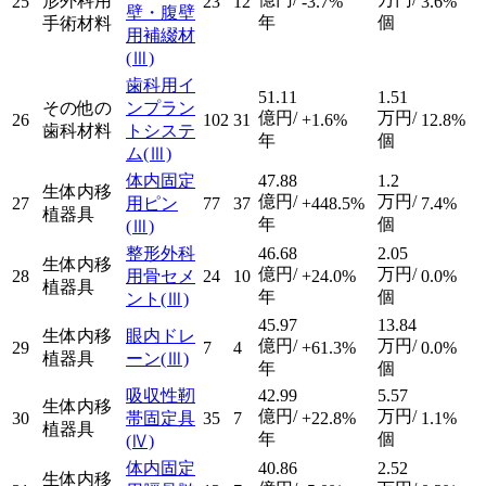
形外科用
25
23
12
-3.7%
3.6%
壁・腹壁
年
個
手術材料
用補綴材
(Ⅲ)
歯科用イ
51.11
1.51
その他の
ンプラン
億円/
万円/
26
102
31
+1.6%
12.8%
歯科材料
トシステ
年
個
ム
(Ⅲ)
体内固定
47.88
1.2
生体内移
億円/
万円/
27
用ピン
77
37
+448.5%
7.4%
植器具
年
個
(Ⅲ)
整形外科
46.68
2.05
生体内移
億円/
万円/
28
用骨セメ
24
10
+24.0%
0.0%
植器具
年
個
ント
(Ⅲ)
45.97
13.84
生体内移
眼内ドレ
億円/
万円/
29
7
4
+61.3%
0.0%
植器具
ーン
(Ⅲ)
年
個
吸収性靭
42.99
5.57
生体内移
億円/
万円/
30
帯固定具
35
7
+22.8%
1.1%
植器具
年
個
(Ⅳ)
体内固定
40.86
2.52
生体内移