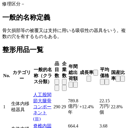
修理区分
－
一般的名称定義
骨欠損部等の被覆又は支持に用いる吸収性の器具をいう。複
数の穴を有するものもある。
整形用品一覧
品
企
年間
一般的名
目
業
平均
カテゴリ
総出
成長率
国産比
No.
称（クラ
数
数
価格
ー
荷額
率
ス分類）
人工股関
節大腿骨
789.8
22.15
生体内移
億円/
万円/
1
コンポー
290
29
+12.4%
22.8%
植器具
年
個
ネント
(Ⅲ)
脊椎内固
664.4
3.68