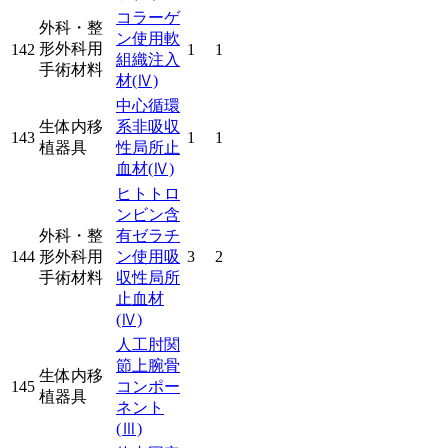
コラーゲ
外科・整
ン使用軟
形外科用
142
1
1
組織注入
手術材料
材
(Ⅳ)
中心循環
生体内移
系非吸収
143
1
1
植器具
性局所止
血材
(Ⅳ)
ヒトトロ
ンビン含
外科・整
有ゼラチ
144
形外科用
ン使用吸
3
2
手術材料
収性局所
止血材
(Ⅳ)
人工肘関
節上腕骨
生体内移
145
コンポー
植器具
ネント
(Ⅲ)