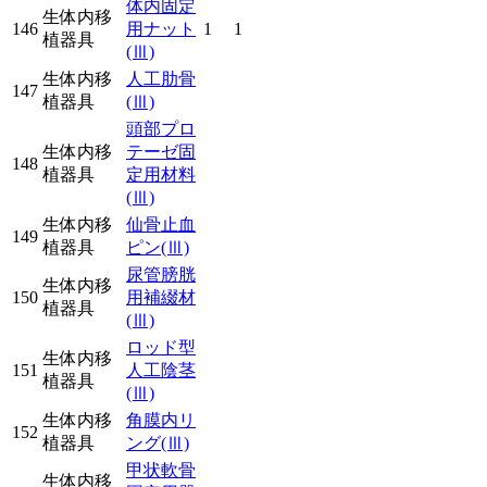
体内固定
生体内移
146
用ナット
1
1
植器具
(Ⅲ)
生体内移
人工肋骨
147
植器具
(Ⅲ)
頭部プロ
生体内移
テーゼ固
148
植器具
定用材料
(Ⅲ)
生体内移
仙骨止血
149
植器具
ピン
(Ⅲ)
尿管膀胱
生体内移
150
用補綴材
植器具
(Ⅲ)
ロッド型
生体内移
151
人工陰茎
植器具
(Ⅲ)
生体内移
角膜内リ
152
植器具
ング
(Ⅲ)
甲状軟骨
生体内移