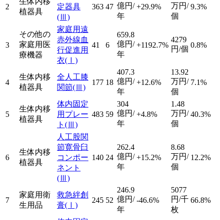
生体内移
億円/
万円/
2
定器具
363
47
+29.9%
9.3%
植器具
年
個
(Ⅲ)
家庭用遠
その他の
659.8
赤外線血
4279
億円/
家庭用医
3
41
6
+1192.7%
0.8%
円/個
行促進用
年
療機器
衣
(Ⅰ)
407.3
13.92
生体内移
全人工膝
億円/
万円/
4
177
18
+12.6%
7.1%
植器具
関節
(Ⅲ)
年
個
体内固定
304
1.48
生体内移
億円/
万円/
5
用プレー
483
59
+4.8%
40.3%
植器具
年
個
ト
(Ⅲ)
人工股関
節寛骨臼
262.4
8.68
生体内移
億円/
万円/
6
コンポー
140
24
+15.2%
12.2%
植器具
年
個
ネント
(Ⅲ)
246.9
5077
家庭用衛
救急絆創
億円/
円/千
7
245
52
-46.6%
66.8%
生用品
膏
(Ⅰ)
年
枚