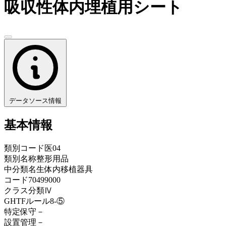
吸収性体内埋植用シート
データソース情報
基本情報
類別コード
医04
類別名称
整形用品
中分類名
生体内移植器具
コード
70499000
クラス分類
Ⅳ
GHTFルール
8-⑤
特定保守
－
設置管理
－