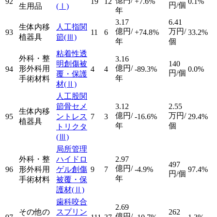
億円/
92
19
12
+7.6%
0.1%
円/個
生用品
(Ⅰ)
年
3.17
6.41
生体内移
人工指関
億円/
万円/
93
11
6
+74.8%
33.2%
植器具
節
(Ⅲ)
年
個
粘着性透
外科・整
3.16
明創傷被
140
億円/
形外科用
94
4
4
-89.3%
0.0%
円/個
覆・保護
年
手術材料
材
(Ⅱ)
人工股関
節骨セメ
3.12
2.55
生体内移
億円/
万円/
95
ントレス
7
3
-16.6%
29.4%
植器具
年
個
トリクタ
(Ⅲ)
局所管理
外科・整
ハイドロ
2.97
497
億円/
96
形外科用
ゲル創傷
9
7
-4.9%
97.4%
円/個
年
手術材料
被覆・保
護材
(Ⅱ)
歯科咬合
2.69
その他の
スプリン
262
億円/