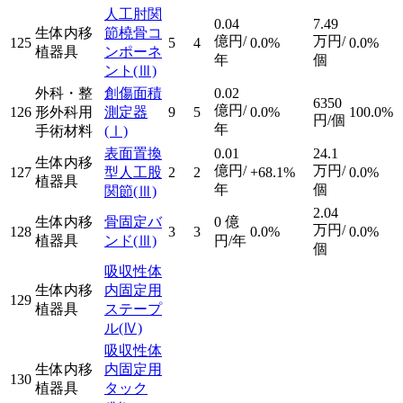
人工肘関
0.04
7.49
生体内移
節橈骨コ
億円/
万円/
125
5
4
0.0%
0.0%
植器具
ンポーネ
年
個
ント
(Ⅲ)
外科・整
創傷面積
0.02
6350
億円/
126
形外科用
測定器
9
5
0.0%
100.0%
円/個
年
手術材料
(Ⅰ)
表面置換
0.01
24.1
生体内移
億円/
万円/
127
型人工股
2
2
+68.1%
0.0%
植器具
年
個
関節
(Ⅲ)
2.04
生体内移
骨固定バ
0
億
万円/
128
3
3
0.0%
0.0%
植器具
ンド
(Ⅲ)
円/年
個
吸収性体
生体内移
内固定用
129
植器具
ステープ
ル
(Ⅳ)
吸収性体
生体内移
内固定用
130
植器具
タック