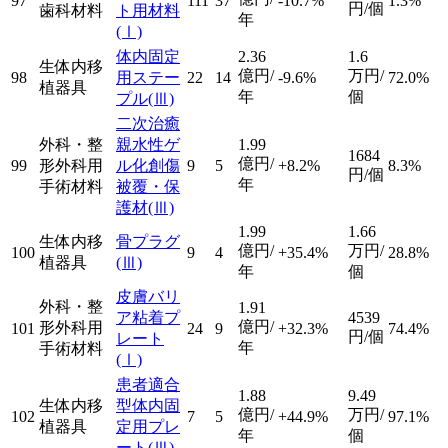
97
111
37
-10.7%
1.3%
円/個
歯科材料
ト用材料
年
(Ⅰ)
体内固定
2.36
1.6
生体内移
億円/
万円/
98
用ステー
22
14
-9.6%
72.0%
植器具
年
個
プル
(Ⅲ)
二次治癒
外科・整
親水性ゲ
1.99
1684
億円/
99
形外科用
ル化創傷
9
5
+8.2%
8.3%
円/個
年
手術材料
被覆・保
護材
(Ⅲ)
1.99
1.66
生体内移
骨プラグ
億円/
万円/
100
9
4
+35.4%
28.8%
植器具
(Ⅲ)
年
個
皮膚バリ
外科・整
1.91
ア粘着プ
4539
億円/
形外科用
101
24
9
+32.3%
74.4%
円/個
レート
年
手術材料
(Ⅰ)
患者適合
1.88
9.49
生体内移
型体内固
億円/
万円/
102
7
5
+44.9%
97.1%
植器具
定用プレ
年
個
ート
(Ⅲ)