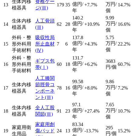
生体内移
脊椎ケー
億円/
万円/
13
179
35
+7.7%
14.7%
植器具
ジ
(Ⅲ)
年
個
140.2
9.99
生体内移
人工骨頭
億円/
万円/
14
62
28
+10.9%
16.6%
植器具
(Ⅲ)
年
個
外科・整
吸収性局
137.8
5.75
億円/
万円/
15
形外科用
所止血材
7
6
+4.3%
22.2%
年
個
手術材料
(Ⅳ)
外科・整
131.7
ギプス包
3683
億円/
16
形外科用
60
18
+6.2%
60.7%
円/個
帯
(Ⅰ)
年
手術材料
人工膝関
99.58
9.86
生体内移
節脛骨コ
億円/
万円/
17
78
16
+8.0%
7.2%
植器具
ンポーネ
年
個
ント
(Ⅲ)
97.1
7.65
生体内移
全人工股
億円/
万円/
18
91
23
+27.4%
10.7%
植器具
関節
(Ⅲ)
年
個
家庭用創
83.34
家庭用衛
295
億円/
19
傷パッド
24
13
-13.7%
15.2%
円/個
生用品