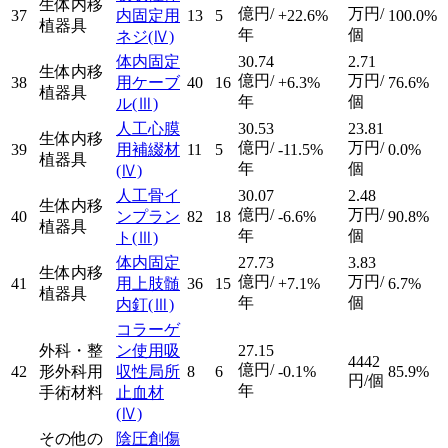
生体内移
億円/
万円/
37
内固定用
13
5
+22.6%
100.0%
植器具
年
個
ネジ
(Ⅳ)
体内固定
30.74
2.71
生体内移
億円/
万円/
38
用ケーブ
40
16
+6.3%
76.6%
植器具
年
個
ル
(Ⅲ)
人工心膜
30.53
23.81
生体内移
億円/
万円/
39
用補綴材
11
5
-11.5%
0.0%
植器具
年
個
(Ⅳ)
人工骨イ
30.07
2.48
生体内移
億円/
万円/
40
ンプラン
82
18
-6.6%
90.8%
植器具
年
個
ト
(Ⅲ)
体内固定
27.73
3.83
生体内移
億円/
万円/
41
用上肢髄
36
15
+7.1%
6.7%
植器具
年
個
内釘
(Ⅲ)
コラーゲ
外科・整
ン使用吸
27.15
4442
億円/
42
形外科用
収性局所
8
6
-0.1%
85.9%
円/個
年
手術材料
止血材
(Ⅳ)
その他の
陰圧創傷