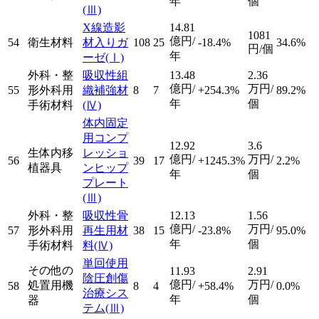
年
個
(Ⅲ)
X線造影
14.81
1081
億円/
54
衛生材料
材入りガ
108
25
-18.4%
34.6%
円/個
年
ーゼ
(Ⅰ)
外科・整
吸収性組
13.48
2.36
億円/
万円/
55
形外科用
織補強材
8
7
+254.3%
89.2%
年
個
手術材料
(Ⅳ)
体内固定
用コンプ
12.92
3.6
生体内移
レッショ
億円/
万円/
56
39
17
+1245.3%
2.2%
植器具
ンヒップ
年
個
プレート
(Ⅲ)
外科・整
吸収性骨
12.13
1.56
億円/
万円/
57
形外科用
再生用材
38
15
-23.8%
95.0%
年
個
手術材料
料
(Ⅳ)
単回使用
その他の
11.93
2.91
陰圧創傷
億円/
万円/
処置用機
58
8
4
+58.4%
0.0%
治療シス
年
個
器
テム
(Ⅲ)