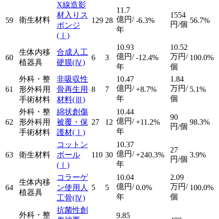
X線造影
11.7
材入りス
1554
億円/
衛生材料
59
129
28
-6.3%
56.7%
円/個
ポンジ
年
(Ⅰ)
10.93
10.52
生体内移
合成人工
億円/
万円/
60
6
3
-12.4%
100.0%
植器具
硬膜
(Ⅳ)
年
個
外科・整
非吸収性
10.47
1.84
億円/
万円/
61
形外科用
骨再生用
8
7
+8.7%
5.1%
年
個
手術材料
材料
(Ⅲ)
外科・整
綿状創傷
10.44
90
億円/
62
形外科用
被覆・保
27
12
+11.2%
98.3%
円/個
年
手術材料
護材
(Ⅰ)
コットン
10.37
27
億円/
63
衛生材料
ボール
110
30
+240.3%
3.9%
円/個
年
(Ⅰ)
コラーゲ
10.04
2.09
生体内移
億円/
万円/
64
ン使用人
5
5
0.0%
100.0%
植器具
年
個
工骨
(Ⅳ)
抗菌性創
外科・整
9.85