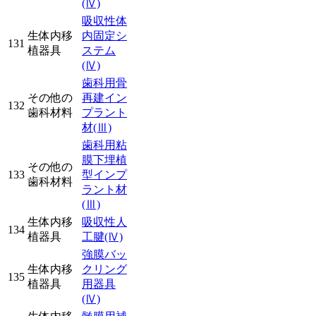
(Ⅳ)
吸収性体
生体内移
内固定シ
131
植器具
ステム
(Ⅳ)
歯科用骨
その他の
再建イン
132
歯科材料
プラント
材
(Ⅲ)
歯科用粘
膜下埋植
その他の
133
型インプ
歯科材料
ラント材
(Ⅲ)
生体内移
吸収性人
134
植器具
工腱
(Ⅳ)
強膜バッ
生体内移
クリング
135
植器具
用器具
(Ⅳ)