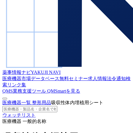
薬事情報ナビ
YAKUJI NAVI
医療機器市場データベース
無料セミナー
求人情報
法令通知検
索
リンク集
QMS業務支援ツール
QMSmartを見る
医療機器一覧
整形用品
吸収性体内埋植用シート
ウォッチリスト
医療機器 一般的名称