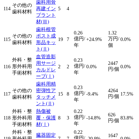
歯科用骨
その他の
114
再建イン
5
4
歯科材料
プラント
材
(Ⅲ)
歯科根管
0.26
1.32
その他の
ポスト成
億円/
万円/
115
19
7
+24.9%
0.0%
歯科材料
形品キッ
年
個
ト
(Ⅱ)
血管造影
外科・整
0.23
用サージ
2447
億円/
形外科用
116
2
2
0.0%
0.0%
円/個
カルドレ
年
手術材料
ープ
(Ⅰ)
歯科用精
0.23
その他の
密弾性ア
4264
億円/
117
15
8
-9.4%
17.5%
円/個
歯科材料
タッチメ
年
ント
(Ⅱ)
外科・整
熱傷被
0.22
626
億円/
118
形外科用
覆・保護
8
3
-14.8%
83.8%
円/個
年
手術材料
材
(Ⅰ)
外科・整
0.22
臓器固定
1647
億円/
119
形外科用
7
7
-20.9%
0.0%