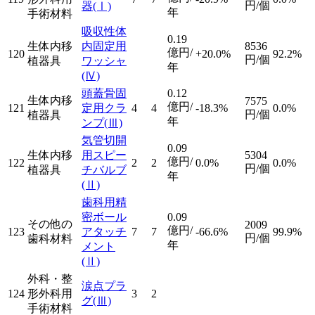
円/個
器
(Ⅰ)
年
手術材料
吸収性体
0.19
生体内移
内固定用
8536
億円/
120
+20.0%
92.2%
円/個
植器具
ワッシャ
年
(Ⅳ)
頭蓋骨固
0.12
生体内移
7575
億円/
121
定用クラ
4
4
-18.3%
0.0%
円/個
植器具
年
ンプ
(Ⅲ)
気管切開
0.09
生体内移
用スピー
5304
億円/
122
2
2
0.0%
0.0%
円/個
植器具
チバルブ
年
(Ⅱ)
歯科用精
密ボール
0.09
その他の
2009
億円/
123
アタッチ
7
7
-66.6%
99.9%
円/個
歯科材料
年
メント
(Ⅱ)
外科・整
涙点プラ
124
形外科用
3
2
グ
(Ⅲ)
手術材料