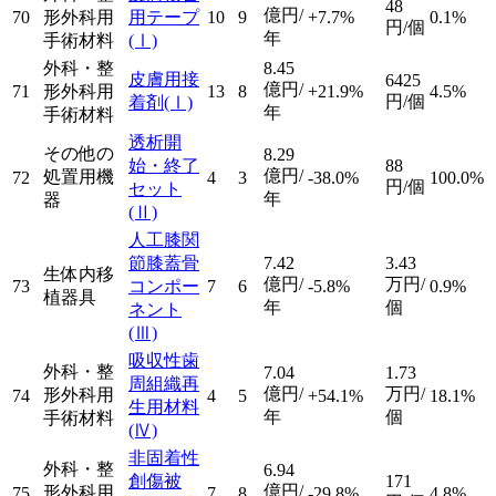
48
億円/
70
形外科用
用テープ
10
9
+7.7%
0.1%
円/個
年
手術材料
(Ⅰ)
外科・整
8.45
皮膚用接
6425
億円/
71
形外科用
13
8
+21.9%
4.5%
円/個
着剤
(Ⅰ)
年
手術材料
透析開
その他の
8.29
始・終了
88
億円/
処置用機
72
4
3
-38.0%
100.0%
円/個
セット
年
器
(Ⅱ)
人工膝関
節膝蓋骨
7.42
3.43
生体内移
億円/
万円/
73
コンポー
7
6
-5.8%
0.9%
植器具
年
個
ネント
(Ⅲ)
吸収性歯
外科・整
7.04
1.73
周組織再
億円/
万円/
形外科用
74
4
5
+54.1%
18.1%
生用材料
年
個
手術材料
(Ⅳ)
非固着性
外科・整
6.94
創傷被
171
億円/
形外科用
75
7
8
-29.8%
4.8%