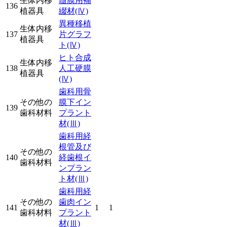
生体内移
髄膜用補
136
植器具
綴材
(Ⅳ)
異種移植
生体内移
137
片グラフ
植器具
ト
(Ⅳ)
ヒト合成
生体内移
138
人工硬膜
植器具
(Ⅳ)
歯科用骨
その他の
膜下イン
139
歯科材料
プラント
材
(Ⅲ)
歯科用経
根管及び
その他の
140
経歯根イ
歯科材料
ンプラン
ト材
(Ⅲ)
歯科用経
その他の
歯肉イン
141
1
1
歯科材料
プラント
材
(Ⅲ)