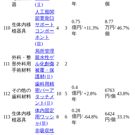
年
個
器
(Ⅱ)
人工股関
節寛骨臼
0.75
8.77
生体内移
サポート
億円/
万円/
110
4
3
+11.3%
46.7%
植器具
コンポー
年
個
ネント
(Ⅲ)
局所管理
外科・整
親水性ゲ
111
形外科用
ル化創傷
2
2
手術材料
被覆・保
護材
(Ⅱ)
歯科用精
0.4
その他の
密バーア
6763
億円/
112
10
5
+2.8%
43.8%
円/個
歯科材料
タッチメ
年
ント
(Ⅱ)
体内固定
0.28
生体内移
6424
億円/
113
用ワッシ
8
6
-64.8%
33.1%
円/個
植器具
年
ャ
(Ⅲ)
非吸収性