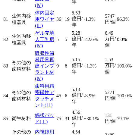
年
(Ⅳ)
体内固定
5.53
生体内移
5747
億円/
81
用ワイヤ
36
19
-1.3%
96.3%
円/個
植器具
年
(Ⅲ)
ゲル充填
5.28
6.49
生体内移
億円/
万円/
82
人工乳房
5
5
-42.6%
0.0%
植器具
年
個
(Ⅳ)
吸収性歯
科用骨再
5.15
1.53
その他の
億円/
万円/
83
建インプ
9
6
+1.3%
100.0%
歯科材料
年
個
ラント材
(Ⅳ)
歯科用精
5.13
その他の
密磁性ア
5271
億円/
84
45
6
-8.9%
100.0%
円/個
歯科材料
タッチメ
年
ント
(Ⅱ)
4.56
綿状パッ
131
億円/
衛生材料
85
75
31
+30.1%
79.1%
円/個
ド
(Ⅰ)
年
その他の
内視鏡用
4.54