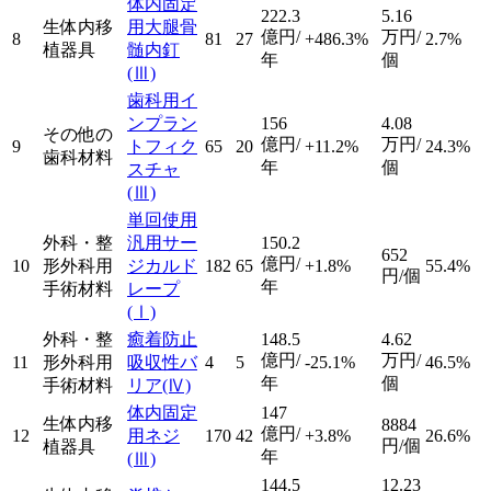
体内固定
222.3
5.16
生体内移
用大腿骨
億円/
万円/
8
81
27
+486.3%
2.7%
植器具
髄内釘
年
個
(Ⅲ)
歯科用イ
ンプラン
156
4.08
その他の
億円/
万円/
9
トフィク
65
20
+11.2%
24.3%
歯科材料
年
個
スチャ
(Ⅲ)
単回使用
外科・整
汎用サー
150.2
652
億円/
10
形外科用
ジカルド
182
65
+1.8%
55.4%
円/個
年
手術材料
レープ
(Ⅰ)
外科・整
癒着防止
148.5
4.62
億円/
万円/
11
形外科用
吸収性バ
4
5
-25.1%
46.5%
年
個
手術材料
リア
(Ⅳ)
体内固定
147
生体内移
8884
億円/
12
用ネジ
170
42
+3.8%
26.6%
円/個
植器具
年
(Ⅲ)
144.5
12.23