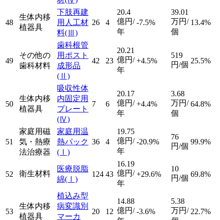
下肢再建
20.4
39.01
生体内移
億円/
万円/
48
用人工材
26
4
-7.5%
13.4%
植器具
年
個
料
(Ⅲ)
歯科根管
20.21
その他の
用ポスト
519
億円/
49
42
23
+4.5%
25.5%
円/個
歯科材料
成形品
年
(Ⅱ)
吸収性体
20.17
3.68
生体内移
内固定用
億円/
万円/
50
7
6
+4.4%
64.8%
植器具
プレート
年
個
(Ⅳ)
家庭用磁
家庭用温
19.75
76
億円/
51
気・熱療
熱パック
36
4
-20.9%
99.9%
円/個
年
法治療器
(Ⅰ)
16.19
医療脱脂
10
億円/
衛生材料
52
124
43
+29.6%
69.8%
円/個
綿
(Ⅰ)
年
植込み型
14.88
5.38
生体内移
病変識別
億円/
万円/
53
20
12
-3.6%
22.7%
植器具
マーカ