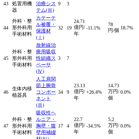
43
処置用機
治療シス
9
3
器
テム
(Ⅲ)
カテーテ
外科・整
24.71
ル被覆・
78
億円/
形外科用
44
32
19
-11.1%
18.7%
円/個
保護材
年
手術材料
(Ⅰ)
放射線治
外科・整
療用吸収
45
形外科用
性組織ス
3
7
手術材料
ペーサ
(Ⅳ)
人工肩関
節上腕骨
23.13
14.73
生体内移
億円/
万円/
46
コンポー
34
9
+26.4%
0.0%
植器具
年
個
ネント
(Ⅲ)
吸収性ヘ
外科・整
ルニア・
22.7
5.2
億円/
万円/
47
形外科用
胸壁・腹
17
4
-34.5%
0.0%
年
個
手術材料
壁用補綴
材
(Ⅳ)