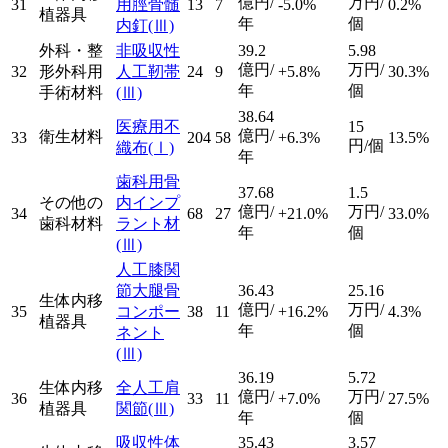
億円/
万円/
31
用脛骨髄
13
7
-5.0%
0.2%
植器具
年
個
内釘
(Ⅲ)
外科・整
非吸収性
39.2
5.98
億円/
万円/
32
形外科用
人工靭帯
24
9
+5.8%
30.3%
年
個
手術材料
(Ⅲ)
38.64
医療用不
15
億円/
衛生材料
33
204
58
+6.3%
13.5%
円/個
織布
(Ⅰ)
年
歯科用骨
37.68
1.5
その他の
内インプ
億円/
万円/
34
68
27
+21.0%
33.0%
歯科材料
ラント材
年
個
(Ⅲ)
人工膝関
節大腿骨
36.43
25.16
生体内移
億円/
万円/
35
コンポー
38
11
+16.2%
4.3%
植器具
年
個
ネント
(Ⅲ)
36.19
5.72
生体内移
全人工肩
億円/
万円/
36
33
11
+7.0%
27.5%
植器具
関節
(Ⅲ)
年
個
吸収性体
35.43
3.57