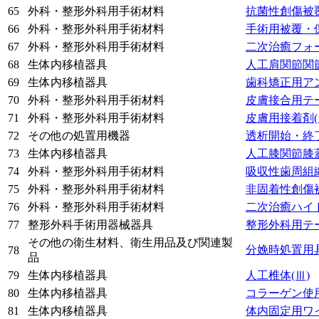
65
外科・整形外科用手術材料
抗菌性創傷被
66
外科・整形外科用手術材料
手術用被覆・
67
外科・整形外科用手術材料
二次治癒フォ
68
生体内移植器具
人工肩関節関
69
生体内移植器具
歯科矯正用ア
70
外科・整形外科用手術材料
皮膚接合用テ
71
外科・整形外科用手術材料
皮膚用接着剤
72
その他の処置用機器
透析開始・終
73
生体内移植器具
人工膝関節膝
74
外科・整形外科用手術材料
吸収性歯周組
75
外科・整形外科用手術材料
非固着性創傷
76
外科・整形外科用手術材料
二次治癒ハイ
77
整形外科手術用器械器具
整形外科用テ
その他の衛生材料、衛生用品及び関連製
分娩時処置用
78
品
79
生体内移植器具
人工椎体
(Ⅲ)
80
生体内移植器具
コラーゲン使
81
生体内移植器具
体内固定用ワ