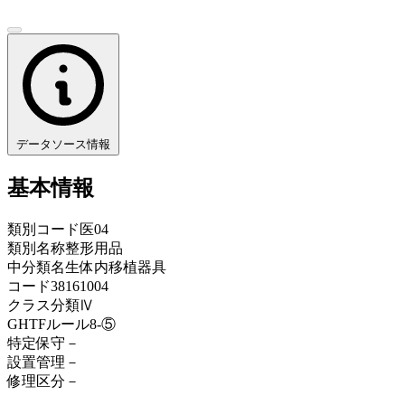
データソース情報
基本情報
類別コード
医04
類別名称
整形用品
中分類名
生体内移植器具
コード
38161004
クラス分類
Ⅳ
GHTFルール
8-⑤
特定保守
－
設置管理
－
修理区分
－