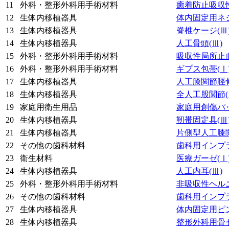
11
外科・整形外科用手術材料
癒着防止吸収
12
生体内移植器具
体内固定用ネ
13
生体内移植器具
脊椎ケージ
(Ⅲ
14
生体内移植器具
人工骨頭
(Ⅲ)
15
外科・整形外科用手術材料
吸収性局所止
16
外科・整形外科用手術材料
ギプス包帯
(Ⅰ
17
生体内移植器具
人工膝関節脛
18
生体内移植器具
全人工股関節
19
家庭用衛生用品
家庭用創傷パ
20
生体内移植器具
靭帯固定具
(Ⅲ
21
生体内移植器具
片側型人工膝
22
その他の歯科材料
歯科用インプ
23
衛生材料
医療ガーゼ
(Ⅰ
24
生体内移植器具
人工内耳
(Ⅲ)
25
外科・整形外科用手術材料
非吸収性ヘル
26
その他の歯科材料
歯科用インプ
27
生体内移植器具
体内固定用ピ
28
生体内移植器具
整形外科用骨