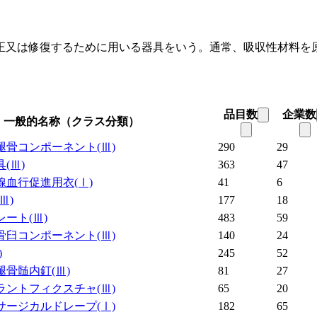
正又は修復するために用いる器具をいう。通常、吸収性材料を
品目数
企業数
一般的名称（クラス分類）
腿骨コンポーネント
(Ⅲ)
290
29
具
(Ⅲ)
363
47
線血行促進用衣
(Ⅰ)
41
6
(Ⅲ)
177
18
レート
(Ⅲ)
483
59
骨臼コンポーネント
(Ⅲ)
140
24
)
245
52
腿骨髄内釘
(Ⅲ)
81
27
ラントフィクスチャ
(Ⅲ)
65
20
サージカルドレープ
(Ⅰ)
182
65