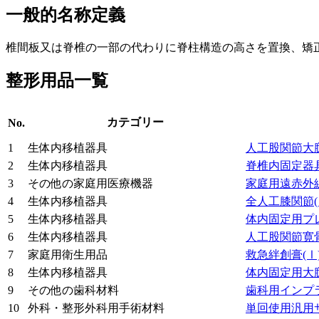
一般的名称定義
椎間板又は脊椎の一部の代わりに脊柱構造の高さを置換、矯
整形用品一覧
カテゴリー
No.
1
生体内移植器具
人工股関節大
2
生体内移植器具
脊椎内固定器
3
その他の家庭用医療機器
家庭用遠赤外
4
生体内移植器具
全人工膝関節
5
生体内移植器具
体内固定用プ
6
生体内移植器具
人工股関節寛
7
家庭用衛生用品
救急絆創膏
(Ⅰ
8
生体内移植器具
体内固定用大
9
その他の歯科材料
歯科用インプ
10
外科・整形外科用手術材料
単回使用汎用