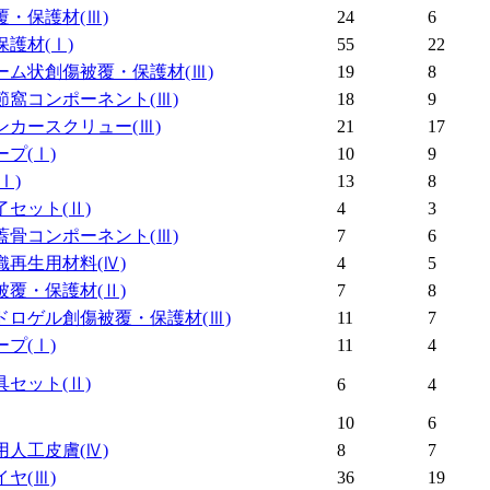
覆・保護材
(Ⅲ)
24
6
保護材
(Ⅰ)
55
22
ーム状創傷被覆・保護材
(Ⅲ)
19
8
節窩コンポーネント
(Ⅲ)
18
9
ンカースクリュー
(Ⅲ)
21
17
ープ
(Ⅰ)
10
9
(Ⅰ)
13
8
了セット
(Ⅱ)
4
3
蓋骨コンポーネント
(Ⅲ)
7
6
織再生用材料
(Ⅳ)
4
5
被覆・保護材
(Ⅱ)
7
8
ドロゲル創傷被覆・保護材
(Ⅲ)
11
7
ープ
(Ⅰ)
11
4
具セット
(Ⅱ)
6
4
10
6
用人工皮膚
(Ⅳ)
8
7
イヤ
(Ⅲ)
36
19