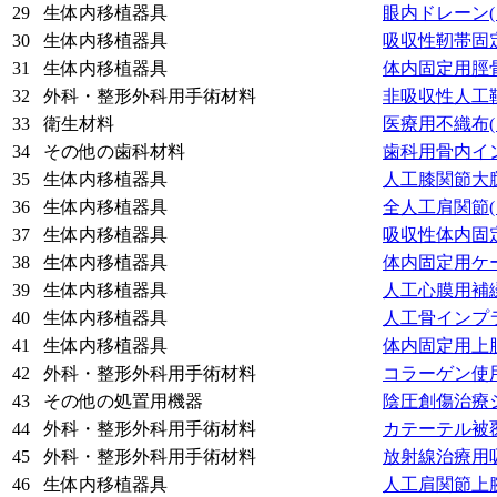
29
生体内移植器具
眼内ドレーン
30
生体内移植器具
吸収性靭帯固
31
生体内移植器具
体内固定用脛
32
外科・整形外科用手術材料
非吸収性人工
33
衛生材料
医療用不織布
34
その他の歯科材料
歯科用骨内イ
35
生体内移植器具
人工膝関節大
36
生体内移植器具
全人工肩関節
37
生体内移植器具
吸収性体内固
38
生体内移植器具
体内固定用ケ
39
生体内移植器具
人工心膜用補
40
生体内移植器具
人工骨インプ
41
生体内移植器具
体内固定用上
42
外科・整形外科用手術材料
コラーゲン使
43
その他の処置用機器
陰圧創傷治療
44
外科・整形外科用手術材料
カテーテル被
45
外科・整形外科用手術材料
放射線治療用
46
生体内移植器具
人工肩関節上