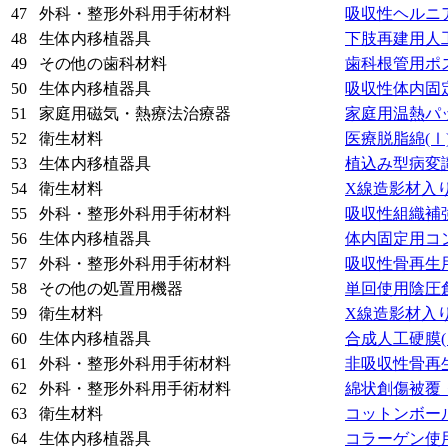
47
外科・整形外科用手術材料
吸収性ヘルニ
48
生体内移植器具
下肢再建用人
49
その他の歯科材料
歯科根管用ポ
50
生体内移植器具
吸収性体内固
51
家庭用磁気・熱療法治療器
家庭用温熱パ
52
衛生材料
医療脱脂綿
(Ⅰ
53
生体内移植器具
植込み型病変
54
衛生材料
X線造影材入
55
外科・整形外科用手術材料
吸収性組織補
56
生体内移植器具
体内固定用コ
57
外科・整形外科用手術材料
吸収性骨再生
58
その他の処置用機器
単回使用陰圧
59
衛生材料
X線造影材入
60
生体内移植器具
合成人工硬膜
61
外科・整形外科用手術材料
非吸収性骨再
62
外科・整形外科用手術材料
綿状創傷被覆
63
衛生材料
コットンボー
64
生体内移植器具
コラーゲン使