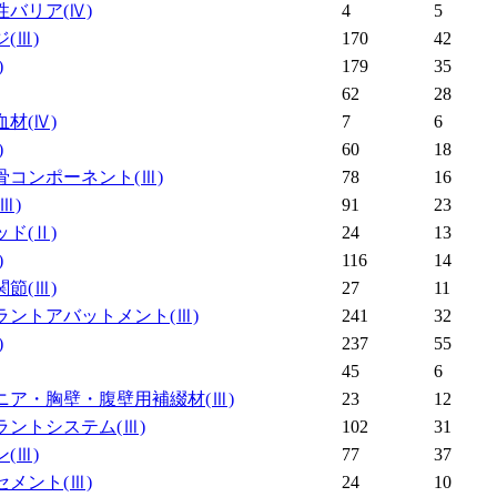
性バリア
(Ⅳ)
4
5
ジ
(Ⅲ)
170
42
)
179
35
62
28
血材
(Ⅳ)
7
6
)
60
18
骨コンポーネント
(Ⅲ)
78
16
(Ⅲ)
91
23
ッド
(Ⅱ)
24
13
)
116
14
関節
(Ⅲ)
27
11
ラントアバットメント
(Ⅲ)
241
32
)
237
55
45
6
ニア・胸壁・腹壁用補綴材
(Ⅲ)
23
12
ラントシステム
(Ⅲ)
102
31
ン
(Ⅲ)
77
37
セメント
(Ⅲ)
24
10