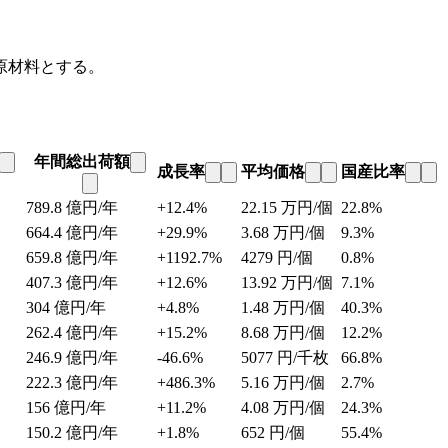
原材料とする。
年間総出荷額
成長率
平均価格
国産比率
789.8
億円/年
+12.4%
22.15
万円/個
22.8%
664.4
億円/年
+29.9%
3.68
万円/個
9.3%
659.8
億円/年
+1192.7%
4279
円/個
0.8%
407.3
億円/年
+12.6%
13.92
万円/個
7.1%
304
億円/年
+4.8%
1.48
万円/個
40.3%
262.4
億円/年
+15.2%
8.68
万円/個
12.2%
246.9
億円/年
-46.6%
5077
円/千枚
66.8%
222.3
億円/年
+486.3%
5.16
万円/個
2.7%
156
億円/年
+11.2%
4.08
万円/個
24.3%
150.2
億円/年
+1.8%
652
円/個
55.4%