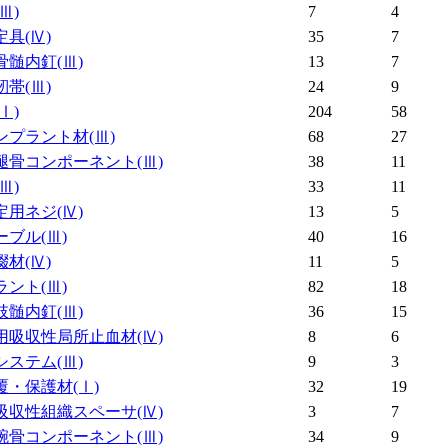
(Ⅲ)
7
4
定具
(Ⅳ)
35
7
骨髄内釘
(Ⅲ)
13
7
靭帯
(Ⅲ)
24
9
(Ⅰ)
204
58
ンプラント材
(Ⅲ)
68
27
腿骨コンポーネント
(Ⅲ)
38
11
(Ⅲ)
33
11
定用ネジ
(Ⅳ)
13
5
ーブル
(Ⅲ)
40
16
綴材
(Ⅳ)
11
5
ラント
(Ⅲ)
82
18
肢髄内釘
(Ⅲ)
36
15
用吸収性局所止血材
(Ⅳ)
8
6
システム
(Ⅲ)
9
3
覆・保護材
(Ⅰ)
32
19
吸収性組織スペーサ
(Ⅳ)
3
7
腕骨コンポーネント
(Ⅲ)
34
9