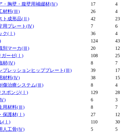
ア・胸壁・腹壁用補綴材
(Ⅳ)
17
4
工材料
(Ⅲ)
26
4
スト成形品
(Ⅱ)
42
23
定用プレート
(Ⅳ)
7
6
ック
(Ⅰ)
36
4
)
124
43
識別マーカ
(Ⅲ)
20
12
りガーゼ
(Ⅰ)
108
25
強材
(Ⅳ)
8
7
ンプレッションヒッププレート
(Ⅲ)
39
17
用材料
(Ⅳ)
38
15
創傷治療システム
(Ⅲ)
8
4
りスポンジ
(Ⅰ)
129
28
(Ⅳ)
6
3
生用材料
(Ⅲ)
8
7
・保護材
(Ⅰ)
27
12
ル
(Ⅰ)
110
30
用人工骨
(Ⅳ)
5
5