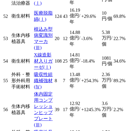
年
法治療器
(Ⅰ)
16.19
医療脱脂
10
億円/
衛生材料
52
124
43
+29.6%
69.8%
円/個
綿
(Ⅰ)
年
植込み型
14.88
5.38
生体内移
病変識別
億円/
万円/
53
20
12
-3.6%
22.7%
植器具
マーカ
年
個
(Ⅲ)
X線造影
14.81
1081
億円/
54
衛生材料
材入りガ
108
25
-18.4%
34.6%
円/個
年
ーゼ
(Ⅰ)
外科・整
吸収性組
13.48
2.36
億円/
万円/
55
形外科用
織補強材
8
7
+254.3%
89.2%
年
個
手術材料
(Ⅳ)
体内固定
用コンプ
12.92
3.6
生体内移
レッショ
億円/
万円/
56
39
17
+1245.3%
2.2%
植器具
ンヒップ
年
個
プレート
(Ⅲ)