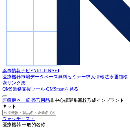
薬事情報ナビ
YAKUJI NAVI
医療機器市場データベース
無料セミナー
求人情報
法令通知検
索
リンク集
QMS業務支援ツール
QMSmartを見る
医療機器一覧
整形用品
非中心循環系塞栓形成インプラント
キット
ウォッチリスト
医療機器 一般的名称