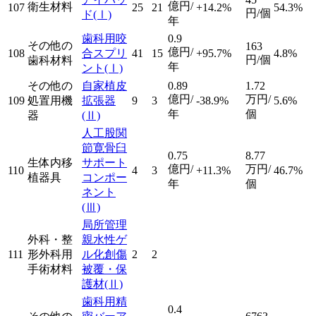
億円/
衛生材料
107
25
21
+14.2%
54.3%
円/個
ド
(Ⅰ)
年
歯科用咬
0.9
その他の
163
億円/
108
合スプリ
41
15
+95.7%
4.8%
円/個
歯科材料
年
ント
(Ⅰ)
その他の
自家植皮
0.89
1.72
億円/
万円/
109
処置用機
拡張器
9
3
-38.9%
5.6%
年
個
器
(Ⅱ)
人工股関
節寛骨臼
0.75
8.77
生体内移
サポート
億円/
万円/
110
4
3
+11.3%
46.7%
植器具
コンポー
年
個
ネント
(Ⅲ)
局所管理
外科・整
親水性ゲ
111
形外科用
ル化創傷
2
2
手術材料
被覆・保
護材
(Ⅱ)
歯科用精
0.4