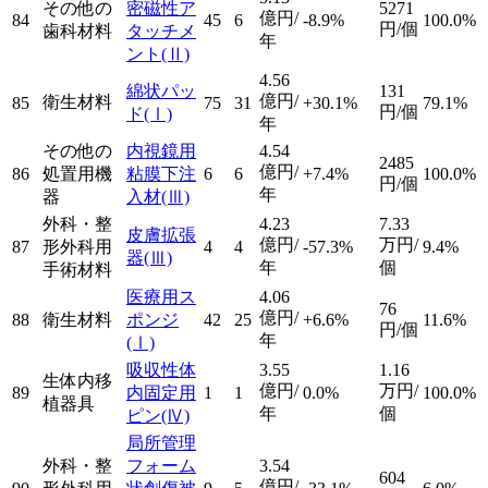
その他の
密磁性ア
5271
億円/
84
45
6
-8.9%
100.0%
円/個
歯科材料
タッチメ
年
ント
(Ⅱ)
4.56
綿状パッ
131
億円/
衛生材料
85
75
31
+30.1%
79.1%
円/個
ド
(Ⅰ)
年
その他の
内視鏡用
4.54
2485
億円/
86
処置用機
粘膜下注
6
6
+7.4%
100.0%
円/個
年
器
入材
(Ⅲ)
外科・整
4.23
7.33
皮膚拡張
億円/
万円/
87
形外科用
4
4
-57.3%
9.4%
器
(Ⅲ)
年
個
手術材料
医療用ス
4.06
76
億円/
88
衛生材料
ポンジ
42
25
+6.6%
11.6%
円/個
年
(Ⅰ)
吸収性体
3.55
1.16
生体内移
億円/
万円/
89
内固定用
1
1
0.0%
100.0%
植器具
年
個
ピン
(Ⅳ)
局所管理
外科・整
フォーム
3.54
604
億円/