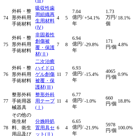
(Ⅲ)
吸収性歯
外科・整
7.04
1.73
周組織再
億円/
万円/
形外科用
74
4
5
+54.1%
18.1%
生用材料
年
個
手術材料
(Ⅳ)
非固着性
外科・整
6.94
創傷被
171
億円/
形外科用
75
7
8
-29.8%
4.8%
円/個
覆・保護
年
手術材料
材
(Ⅱ)
二次治癒
外科・整
ハイドロ
6.93
4065
億円/
76
形外科用
ゲル創傷
11
7
-15.4%
0.9%
円/個
年
手術材料
被覆・保
護材
(Ⅲ)
整形外科
整形外科
6.77
660
億円/
77
手術用器
用テープ
11
4
-1.0%
18.8%
円/個
年
械器具
(Ⅰ)
その他の
衛生材
分娩時処
6.65
5978
億円/
78
料、衛生
置用具セ
6
4
-21.9%
100.0%
円/個
年
用品及び
ット
(Ⅱ)