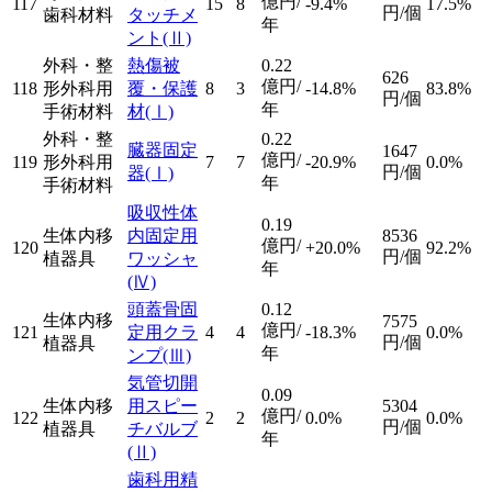
億円/
117
15
8
-9.4%
17.5%
円/個
歯科材料
タッチメ
年
ント
(Ⅱ)
外科・整
熱傷被
0.22
626
億円/
118
形外科用
覆・保護
8
3
-14.8%
83.8%
円/個
年
手術材料
材
(Ⅰ)
外科・整
0.22
臓器固定
1647
億円/
119
形外科用
7
7
-20.9%
0.0%
円/個
器
(Ⅰ)
年
手術材料
吸収性体
0.19
生体内移
内固定用
8536
億円/
120
+20.0%
92.2%
円/個
植器具
ワッシャ
年
(Ⅳ)
頭蓋骨固
0.12
生体内移
7575
億円/
121
定用クラ
4
4
-18.3%
0.0%
円/個
植器具
年
ンプ
(Ⅲ)
気管切開
0.09
生体内移
用スピー
5304
億円/
122
2
2
0.0%
0.0%
円/個
植器具
チバルブ
年
(Ⅱ)
歯科用精