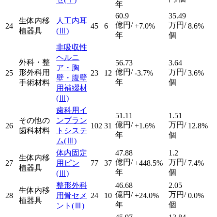
年
60.9
35.49
生体内移
人工内耳
億円/
万円/
24
45
6
+7.0%
8.6%
植器具
(Ⅲ)
年
個
非吸収性
ヘルニ
外科・整
56.73
3.64
ア・胸
億円/
万円/
形外科用
25
23
12
-3.7%
3.6%
壁・腹壁
年
個
手術材料
用補綴材
(Ⅲ)
歯科用イ
51.11
1.51
その他の
ンプラン
億円/
万円/
26
102
31
+1.6%
12.8%
歯科材料
トシステ
年
個
ム
(Ⅲ)
体内固定
47.88
1.2
生体内移
億円/
万円/
27
用ピン
77
37
+448.5%
7.4%
植器具
年
個
(Ⅲ)
整形外科
46.68
2.05
生体内移
億円/
万円/
28
用骨セメ
24
10
+24.0%
0.0%
植器具
年
個
ント
(Ⅲ)