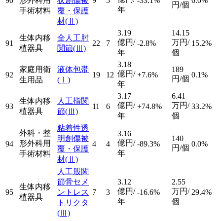
90
形外科用
状創傷被
9
5
-33.1%
6.0%
円/個
年
手術材料
覆・保護
材
(Ⅱ)
3.19
14.15
生体内移
全人工肘
億円/
万円/
91
22
7
-2.8%
15.2%
植器具
関節
(Ⅲ)
年
個
3.18
家庭用衛
液体包帯
189
億円/
92
19
12
+7.6%
0.1%
円/個
生用品
(Ⅰ)
年
3.17
6.41
生体内移
人工指関
億円/
万円/
93
11
6
+74.8%
33.2%
植器具
節
(Ⅲ)
年
個
粘着性透
外科・整
3.16
明創傷被
140
億円/
形外科用
94
4
4
-89.3%
0.0%
円/個
覆・保護
年
手術材料
材
(Ⅱ)
人工股関
節骨セメ
3.12
2.55
生体内移
億円/
万円/
95
ントレス
7
3
-16.6%
29.4%
植器具
年
個
トリクタ
(Ⅲ)