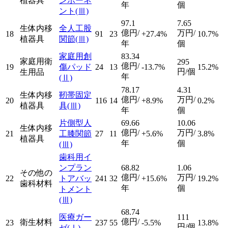
植器具
ンポーネ
年
個
ント
(Ⅲ)
97.1
7.65
生体内移
全人工股
億円/
万円/
18
91
23
+27.4%
10.7%
植器具
関節
(Ⅲ)
年
個
家庭用創
83.34
家庭用衛
295
億円/
19
傷パッド
24
13
-13.7%
15.2%
円/個
生用品
年
(Ⅱ)
78.17
4.31
生体内移
靭帯固定
億円/
万円/
20
116
14
+8.9%
0.2%
植器具
具
(Ⅲ)
年
個
片側型人
69.66
10.06
生体内移
億円/
万円/
21
工膝関節
27
11
+5.6%
3.8%
植器具
年
個
(Ⅲ)
歯科用イ
ンプラン
68.82
1.06
その他の
億円/
万円/
22
トアバッ
241
32
+15.6%
19.2%
歯科材料
年
個
トメント
(Ⅲ)
68.74
医療ガー
111
億円/
衛生材料
23
237
55
-5.5%
13.8%
円/個
ゼ
(Ⅰ)