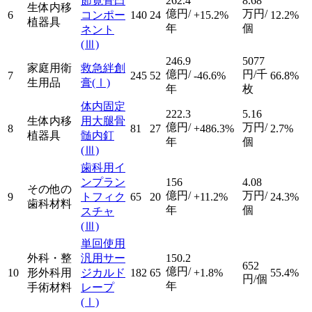
節寛骨臼
262.4
8.68
生体内移
億円/
万円/
6
コンポー
140
24
+15.2%
12.2%
植器具
年
個
ネント
(Ⅲ)
246.9
5077
家庭用衛
救急絆創
億円/
円/千
7
245
52
-46.6%
66.8%
生用品
膏
(Ⅰ)
年
枚
体内固定
222.3
5.16
生体内移
用大腿骨
億円/
万円/
8
81
27
+486.3%
2.7%
植器具
髄内釘
年
個
(Ⅲ)
歯科用イ
ンプラン
156
4.08
その他の
億円/
万円/
9
トフィク
65
20
+11.2%
24.3%
歯科材料
年
個
スチャ
(Ⅲ)
単回使用
外科・整
汎用サー
150.2
652
億円/
10
形外科用
ジカルド
182
65
+1.8%
55.4%
円/個
年
手術材料
レープ
(Ⅰ)