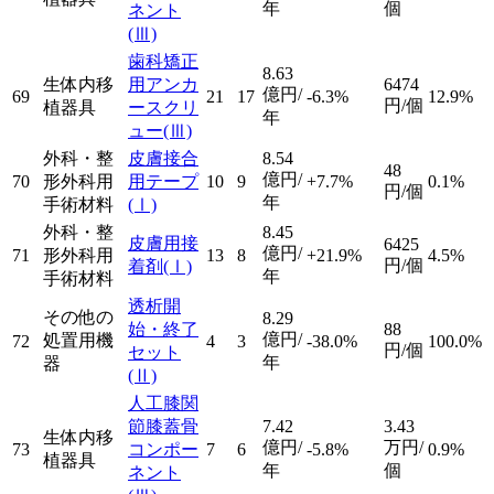
年
個
ネント
(Ⅲ)
歯科矯正
8.63
生体内移
用アンカ
6474
億円/
69
21
17
-6.3%
12.9%
円/個
植器具
ースクリ
年
ュー
(Ⅲ)
外科・整
皮膚接合
8.54
48
億円/
70
形外科用
用テープ
10
9
+7.7%
0.1%
円/個
年
手術材料
(Ⅰ)
外科・整
8.45
皮膚用接
6425
億円/
71
形外科用
13
8
+21.9%
4.5%
円/個
着剤
(Ⅰ)
年
手術材料
透析開
その他の
8.29
始・終了
88
億円/
処置用機
72
4
3
-38.0%
100.0%
円/個
セット
年
器
(Ⅱ)
人工膝関
節膝蓋骨
7.42
3.43
生体内移
億円/
万円/
73
コンポー
7
6
-5.8%
0.9%
植器具
年
個
ネント