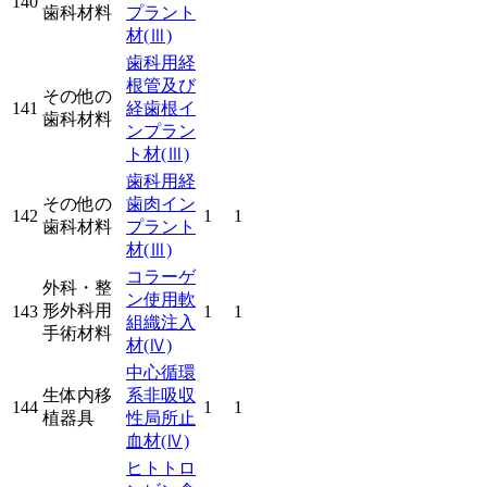
140
歯科材料
プラント
材
(Ⅲ)
歯科用経
根管及び
その他の
141
経歯根イ
歯科材料
ンプラン
ト材
(Ⅲ)
歯科用経
その他の
歯肉イン
142
1
1
歯科材料
プラント
材
(Ⅲ)
コラーゲ
外科・整
ン使用軟
形外科用
143
1
1
組織注入
手術材料
材
(Ⅳ)
中心循環
生体内移
系非吸収
144
1
1
植器具
性局所止
血材
(Ⅳ)
ヒトトロ