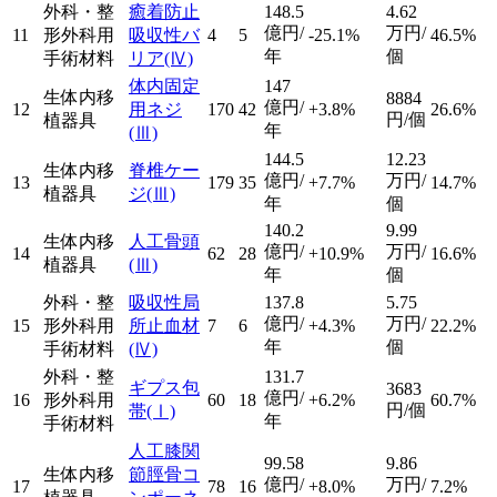
外科・整
癒着防止
148.5
4.62
億円/
万円/
11
形外科用
吸収性バ
4
5
-25.1%
46.5%
年
個
手術材料
リア
(Ⅳ)
体内固定
147
生体内移
8884
億円/
12
用ネジ
170
42
+3.8%
26.6%
円/個
植器具
年
(Ⅲ)
144.5
12.23
生体内移
脊椎ケー
億円/
万円/
13
179
35
+7.7%
14.7%
植器具
ジ
(Ⅲ)
年
個
140.2
9.99
生体内移
人工骨頭
億円/
万円/
14
62
28
+10.9%
16.6%
植器具
(Ⅲ)
年
個
外科・整
吸収性局
137.8
5.75
億円/
万円/
15
形外科用
所止血材
7
6
+4.3%
22.2%
年
個
手術材料
(Ⅳ)
外科・整
131.7
ギプス包
3683
億円/
16
形外科用
60
18
+6.2%
60.7%
円/個
帯
(Ⅰ)
年
手術材料
人工膝関
99.58
9.86
生体内移
節脛骨コ
億円/
万円/
17
78
16
+8.0%
7.2%