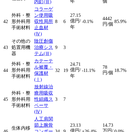
年
個
内釘
(Ⅲ)
コラーゲ
外科・整
ン使用吸
27.15
4442
億円/
42
形外科用
収性局所
8
6
-0.1%
85.9%
円/個
年
手術材料
止血材
(Ⅳ)
その他の
陰圧創傷
43
処置用機
治療シス
9
3
器
テム
(Ⅲ)
カテーテ
外科・整
24.71
ル被覆・
78
億円/
形外科用
44
32
19
-11.1%
18.7%
円/個
保護材
年
手術材料
(Ⅰ)
放射線治
外科・整
療用吸収
45
形外科用
性組織ス
3
7
手術材料
ペーサ
(Ⅳ)
人工肩関
節上腕骨
23.13
14.73
生体内移
億円/
万円/
46
コンポー
34
9
+26.4%
0.0%