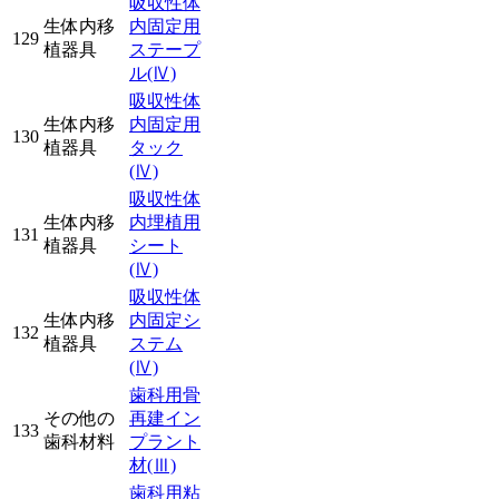
吸収性体
生体内移
内固定用
129
植器具
ステープ
ル
(Ⅳ)
吸収性体
生体内移
内固定用
130
植器具
タック
(Ⅳ)
吸収性体
生体内移
内埋植用
131
植器具
シート
(Ⅳ)
吸収性体
生体内移
内固定シ
132
植器具
ステム
(Ⅳ)
歯科用骨
その他の
再建イン
133
歯科材料
プラント
材
(Ⅲ)
歯科用粘