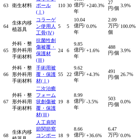
27
億円/
63
衛生材料
ボール
110
30
+240.3%
3.9%
円/個
年
(Ⅰ)
コラーゲ
10.04
2.09
生体内移
億円/
万円/
64
ン使用人
5
5
0.0%
100.0%
植器具
年
個
工骨
(Ⅳ)
抗菌性創
外科・整
9.85
傷被覆・
488
億円/
形外科用
65
24
6
+1.6%
3.9%
円/個
保護材
年
手術材料
(Ⅲ)
外科・整
手術用被
9.62
491
億円/
66
形外科用
覆・保護
55
22
+4.3%
26.7%
円/個
年
手術材料
材
(Ⅰ)
二次治癒
外科・整
フォーム
8.99
503
億円/
67
形外科用
状創傷被
19
8
-3.5%
0.0%
円/個
年
手術材料
覆・保護
材
(Ⅲ)
人工肩関
節関節窩
8.66
6.47
生体内移
億円/
万円/
68
コンポー
18
9
+36.6%
0.0%
植器具