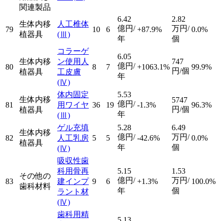
関連製品
6.42
2.82
生体内移
人工椎体
億円/
万円/
79
10
6
+87.9%
0.0%
植器具
(Ⅲ)
年
個
コラーゲ
6.05
生体内移
ン使用人
747
億円/
80
8
7
+1063.1%
99.9%
円/個
植器具
工皮膚
年
(Ⅳ)
体内固定
5.53
生体内移
5747
億円/
81
用ワイヤ
36
19
-1.3%
96.3%
円/個
植器具
年
(Ⅲ)
ゲル充填
5.28
6.49
生体内移
億円/
万円/
82
人工乳房
5
5
-42.6%
0.0%
植器具
年
個
(Ⅳ)
吸収性歯
科用骨再
5.15
1.53
その他の
億円/
万円/
83
建インプ
9
6
+1.3%
100.0%
歯科材料
年
個
ラント材
(Ⅳ)
歯科用精
5.13