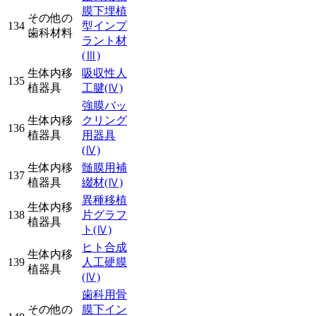
膜下埋植
その他の
134
型インプ
歯科材料
ラント材
(Ⅲ)
生体内移
吸収性人
135
植器具
工腱
(Ⅳ)
強膜バッ
生体内移
クリング
136
植器具
用器具
(Ⅳ)
生体内移
髄膜用補
137
植器具
綴材
(Ⅳ)
異種移植
生体内移
138
片グラフ
植器具
ト
(Ⅳ)
ヒト合成
生体内移
139
人工硬膜
植器具
(Ⅳ)
歯科用骨
その他の
膜下イン