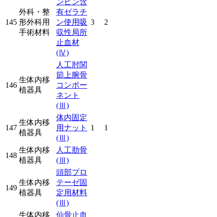
ンビン含
外科・整
有ゼラチ
145
形外科用
ン使用吸
3
2
手術材料
収性局所
止血材
(Ⅳ)
人工肘関
節上腕骨
生体内移
146
コンポー
植器具
ネント
(Ⅲ)
体内固定
生体内移
147
用ナット
1
1
植器具
(Ⅲ)
生体内移
人工肋骨
148
植器具
(Ⅲ)
頭部プロ
生体内移
テーゼ固
149
植器具
定用材料
(Ⅲ)
生体内移
仙骨止血