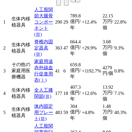
人工股関
節大腿骨
789.8
22.15
生体内移
億円/
万円/
1
コンポー
290
29
+12.4%
22.8%
植器具
年
個
ネント
(Ⅲ)
脊椎内固
664.4
3.68
生体内移
億円/
万円/
2
定器具
363
47
+29.9%
9.3%
植器具
年
個
(Ⅲ)
家庭用遠
その他の
659.8
赤外線血
4279
億円/
家庭用医
3
41
6
+1192.7%
0.8%
円/個
行促進用
年
療機器
衣
(Ⅰ)
407.3
13.92
生体内移
全人工膝
億円/
万円/
4
177
18
+12.6%
7.1%
植器具
関節
(Ⅲ)
年
個
体内固定
304
1.48
生体内移
億円/
万円/
5
用プレー
483
59
+4.8%
40.3%
植器具
年
個
ト
(Ⅲ)
人工股関