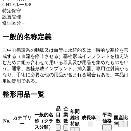
GHTFルール
8
特定保守
－
設置管理
－
修理区分
－
一般的名称定義
非中心循環系の動脈又は血管に永続的又は一時的な塞栓を形
成する（血流を停止させる）塞栓形成インプラントを植え込
むために組み合わせて用いる器具及び用品を集めたものをい
う。通常、塞栓形成インプラント、挿入器、専用注射筒から
なり、手術に必要な他の用品が含まれる場合もある。本品は
単回使用である。
整形用品一覧
品
企
年間
一般的名
目
業
平均
カテゴリ
総出
成長率
国産比
No.
称（クラ
数
数
価格
ー
荷額
率
ス分類）