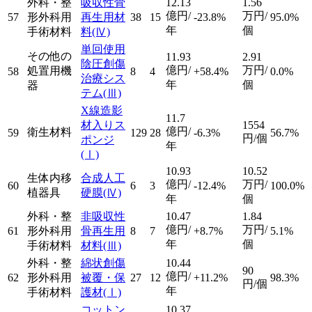
外科・整
吸収性骨
12.13
1.56
億円/
万円/
57
形外科用
再生用材
38
15
-23.8%
95.0%
年
個
手術材料
料
(Ⅳ)
単回使用
その他の
11.93
2.91
陰圧創傷
億円/
万円/
処置用機
58
8
4
+58.4%
0.0%
治療シス
年
個
器
テム
(Ⅲ)
X線造影
11.7
材入りス
1554
億円/
衛生材料
59
129
28
-6.3%
56.7%
円/個
ポンジ
年
(Ⅰ)
10.93
10.52
生体内移
合成人工
億円/
万円/
60
6
3
-12.4%
100.0%
植器具
硬膜
(Ⅳ)
年
個
外科・整
非吸収性
10.47
1.84
億円/
万円/
61
形外科用
骨再生用
8
7
+8.7%
5.1%
年
個
手術材料
材料
(Ⅲ)
外科・整
綿状創傷
10.44
90
億円/
62
形外科用
被覆・保
27
12
+11.2%
98.3%
円/個
年
手術材料
護材
(Ⅰ)
コットン
10.37