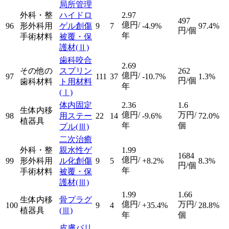
局所管理
外科・整
ハイドロ
2.97
497
億円/
96
形外科用
ゲル創傷
9
7
-4.9%
97.4%
円/個
年
手術材料
被覆・保
護材
(Ⅱ)
歯科咬合
2.69
その他の
スプリン
262
億円/
97
111
37
-10.7%
1.3%
円/個
歯科材料
ト用材料
年
(Ⅰ)
体内固定
2.36
1.6
生体内移
億円/
万円/
98
用ステー
22
14
-9.6%
72.0%
植器具
年
個
プル
(Ⅲ)
二次治癒
外科・整
親水性ゲ
1.99
1684
億円/
99
形外科用
ル化創傷
9
5
+8.2%
8.3%
円/個
年
手術材料
被覆・保
護材
(Ⅲ)
1.99
1.66
生体内移
骨プラグ
億円/
万円/
100
9
4
+35.4%
28.8%
植器具
(Ⅲ)
年
個
皮膚バリ