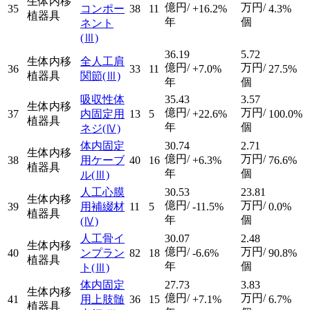
生体内移
億円/
万円/
35
コンポー
38
11
+16.2%
4.3%
植器具
年
個
ネント
(Ⅲ)
36.19
5.72
生体内移
全人工肩
億円/
万円/
36
33
11
+7.0%
27.5%
植器具
関節
(Ⅲ)
年
個
吸収性体
35.43
3.57
生体内移
億円/
万円/
37
内固定用
13
5
+22.6%
100.0%
植器具
年
個
ネジ
(Ⅳ)
体内固定
30.74
2.71
生体内移
億円/
万円/
38
用ケーブ
40
16
+6.3%
76.6%
植器具
年
個
ル
(Ⅲ)
人工心膜
30.53
23.81
生体内移
億円/
万円/
39
用補綴材
11
5
-11.5%
0.0%
植器具
年
個
(Ⅳ)
人工骨イ
30.07
2.48
生体内移
億円/
万円/
40
ンプラン
82
18
-6.6%
90.8%
植器具
年
個
ト
(Ⅲ)
体内固定
27.73
3.83
生体内移
億円/
万円/
41
用上肢髄
36
15
+7.1%
6.7%
植器具