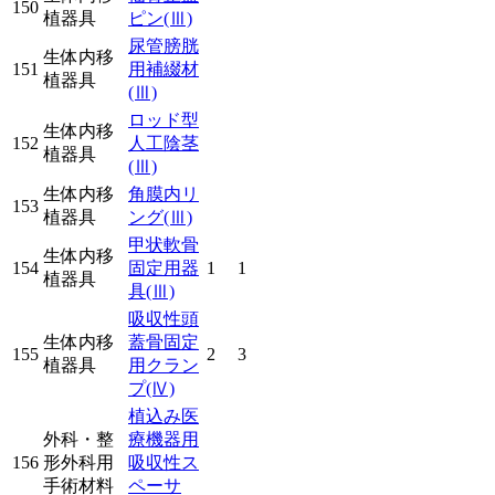
150
植器具
ピン
(Ⅲ)
尿管膀胱
生体内移
151
用補綴材
植器具
(Ⅲ)
ロッド型
生体内移
152
人工陰茎
植器具
(Ⅲ)
生体内移
角膜内リ
153
植器具
ング
(Ⅲ)
甲状軟骨
生体内移
154
固定用器
1
1
植器具
具
(Ⅲ)
吸収性頭
生体内移
蓋骨固定
155
2
3
植器具
用クラン
プ
(Ⅳ)
植込み医
外科・整
療機器用
156
形外科用
吸収性ス
手術材料
ペーサ