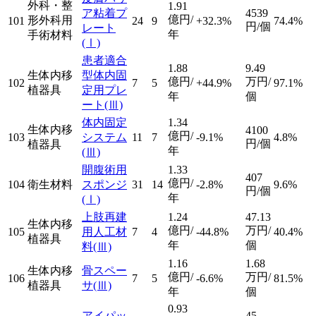
外科・整
1.91
ア粘着プ
4539
億円/
形外科用
101
24
9
+32.3%
74.4%
円/個
レート
年
手術材料
(Ⅰ)
患者適合
1.88
9.49
生体内移
型体内固
億円/
万円/
102
7
5
+44.9%
97.1%
植器具
定用プレ
年
個
ート
(Ⅲ)
体内固定
1.34
生体内移
4100
億円/
103
システム
11
7
-9.1%
4.8%
円/個
植器具
年
(Ⅲ)
開腹術用
1.33
407
億円/
104
衛生材料
スポンジ
31
14
-2.8%
9.6%
円/個
年
(Ⅰ)
上肢再建
1.24
47.13
生体内移
億円/
万円/
105
用人工材
7
4
-44.8%
40.4%
植器具
年
個
料
(Ⅲ)
1.16
1.68
生体内移
骨スペー
億円/
万円/
106
7
5
-6.6%
81.5%
植器具
サ
(Ⅲ)
年
個
0.93
アイパッ
45