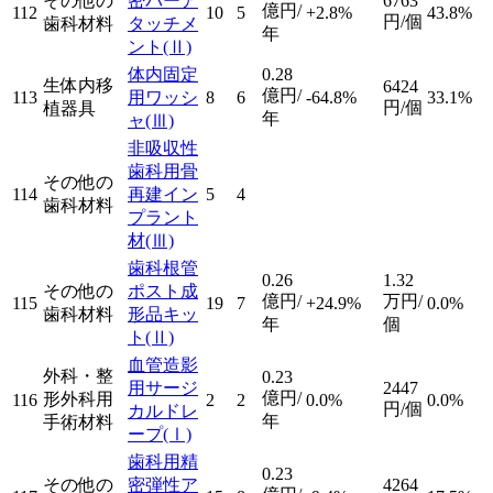
その他の
密バーア
6763
億円/
112
10
5
+2.8%
43.8%
円/個
歯科材料
タッチメ
年
ント
(Ⅱ)
体内固定
0.28
生体内移
6424
億円/
113
用ワッシ
8
6
-64.8%
33.1%
円/個
植器具
年
ャ
(Ⅲ)
非吸収性
歯科用骨
その他の
114
再建イン
5
4
歯科材料
プラント
材
(Ⅲ)
歯科根管
0.26
1.32
その他の
ポスト成
億円/
万円/
115
19
7
+24.9%
0.0%
歯科材料
形品キッ
年
個
ト
(Ⅱ)
血管造影
外科・整
0.23
用サージ
2447
億円/
形外科用
116
2
2
0.0%
0.0%
円/個
カルドレ
年
手術材料
ープ
(Ⅰ)
歯科用精
0.23
その他の
密弾性ア
4264