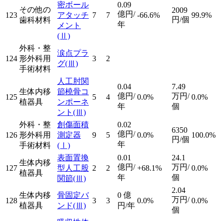
密ボール
0.09
その他の
2009
億円/
123
アタッチ
7
7
-66.6%
99.9%
円/個
歯科材料
年
メント
(Ⅱ)
外科・整
涙点プラ
124
形外科用
3
2
グ
(Ⅲ)
手術材料
人工肘関
0.04
7.49
生体内移
節橈骨コ
億円/
万円/
125
5
4
0.0%
0.0%
植器具
ンポーネ
年
個
ント
(Ⅲ)
外科・整
創傷面積
0.02
6350
億円/
126
形外科用
測定器
9
5
0.0%
100.0%
円/個
年
手術材料
(Ⅰ)
表面置換
0.01
24.1
生体内移
億円/
万円/
127
型人工股
2
2
+68.1%
0.0%
植器具
年
個
関節
(Ⅲ)
2.04
生体内移
骨固定バ
0
億
万円/
128
3
3
0.0%
0.0%
植器具
ンド
(Ⅲ)
円/年
個