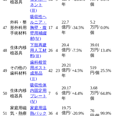
植器具
年
個
ネント
(Ⅲ)
吸収性ヘ
外科・整
ルニア・
22.7
5.2
億円/
万円/
47
形外科用
胸壁・腹
17
4
-34.5%
0.0%
年
個
手術材料
壁用補綴
材
(Ⅳ)
下肢再建
20.4
39.01
生体内移
億円/
万円/
48
用人工材
26
4
-7.5%
13.4%
植器具
年
個
料
(Ⅲ)
歯科根管
20.21
その他の
用ポスト
519
億円/
49
42
23
+4.5%
25.5%
円/個
歯科材料
成形品
年
(Ⅱ)
吸収性体
20.17
3.68
生体内移
内固定用
億円/
万円/
50
7
6
+4.4%
64.8%
植器具
プレート
年
個
(Ⅳ)
家庭用磁
家庭用温
19.75
76
億円/
51
気・熱療
熱パック
36
4
-20.9%
99.9%
円/個