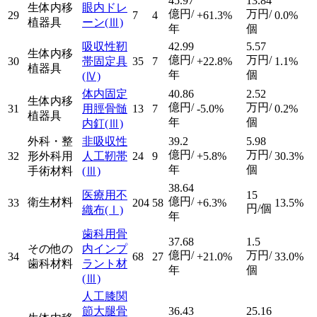
45.97
13.84
生体内移
眼内ドレ
億円/
万円/
29
7
4
+61.3%
0.0%
植器具
ーン
(Ⅲ)
年
個
吸収性靭
42.99
5.57
生体内移
億円/
万円/
30
帯固定具
35
7
+22.8%
1.1%
植器具
年
個
(Ⅳ)
体内固定
40.86
2.52
生体内移
億円/
万円/
31
用脛骨髄
13
7
-5.0%
0.2%
植器具
年
個
内釘
(Ⅲ)
外科・整
非吸収性
39.2
5.98
億円/
万円/
32
形外科用
人工靭帯
24
9
+5.8%
30.3%
年
個
手術材料
(Ⅲ)
38.64
医療用不
15
億円/
衛生材料
33
204
58
+6.3%
13.5%
円/個
織布
(Ⅰ)
年
歯科用骨
37.68
1.5
その他の
内インプ
億円/
万円/
34
68
27
+21.0%
33.0%
歯科材料
ラント材
年
個
(Ⅲ)
人工膝関
節大腿骨
36.43
25.16