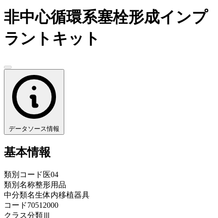
非中心循環系塞栓形成インプ
ラントキット
データソース情報
基本情報
類別コード
医04
類別名称
整形用品
中分類名
生体内移植器具
コード
70512000
クラス分類
Ⅲ