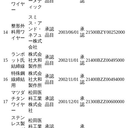
ーメデ
品目
認
ワイヤ
ィック
ー
スミ
ス・ア
整形外
ンド・
承認
承
科用ワ
14
2003/06/01
21500BZY00252000
ネフュ
品目
認
イヤー
ー株式
会社
ランポ
株式会
承認
承
15
ット氏
社大和
2002/11/01
21400BZZ00495000
品目
認
結締線
製作所
特殊鋼
株式会
承認
承
16
線締結
社大和
2002/11/01
21400BZZ00494000
品目
認
用
製作所
マツダ
松田医
チタン
科工業
承認
承
17
2001/12/01
21300BZZ00600000
ワイヤ
株式会
品目
認
ー
社
ステン
松田医
レス製
科工業
承認
承