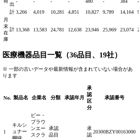
荷
-
-
-
-
480
-
384
-
出
計
3,266
4,019
10,281
4,851
10,827
9,789
14,164
月
末
計
13,368
13,583
24,781
12,638
23,946
25,969
23,074
在
庫
医療機器品目一覧（36品目、19社）
※ 一部の古いデータや最新情報が含まれていない場合があ
ります
承
認
製品名
企業名
分類
承認年月
承認番号
No.
区
分
ビー・
ブラウ
キルシ
ンエー
承認
承
ュナー
1
20300BZY00163000
スクラ
品目
認
鋼線