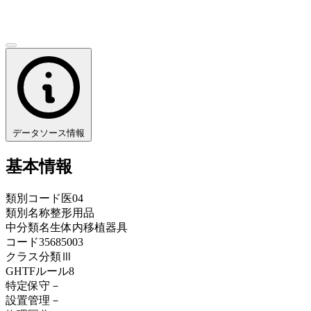
データソース情報
基本情報
類別コード
医04
類別名称
整形用品
中分類名
生体内移植器具
コード
35685003
クラス分類
Ⅲ
GHTFルール
8
特定保守
－
設置管理
－