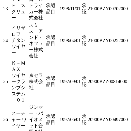
Ｆ ス
トライ
承認
承
23
1998/11/01
21000BZY00702000
クリュ
カー株
品目
認
ー
式会社
スミ
イリザ
ス・ア
ロフ
ンド・
承認
承
チタン
24
1998/04/01
21000BZY00252000
ネフュ
品目
認
ワイヤ
ー株式
ー
会社
Ｋ－Ｍ
ＡＸ
ワイヤ
京セラ
承認
承
25
ークラ
株式会
1997/09/01
20900BZZ00814000
品目
認
ンプシ
社
ステム
－０１
ジンマ
スーチ
ー・バ
承認
承
26
ャー ワ
イオメ
1997/06/01
20900BZY00497000
品目
認
イヤー
ット合