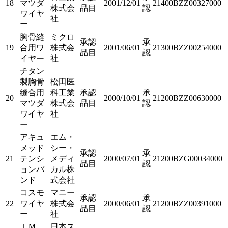
18
マツダ
2001/12/01
21400BZZ00327000
株式会
品目
認
ワイヤ
社
ー
胸骨縫
ミクロ
承認
承
19
合用ワ
株式会
2001/06/01
21300BZZ00254000
品目
認
イヤー
社
チタン
製胸骨
松田医
縫合用
科工業
承認
承
20
2000/10/01
21200BZZ00630000
マツダ
株式会
品目
認
ワイヤ
社
ー
アキュ
エム・
メッド
シー・
承認
承
21
テンシ
メディ
2000/07/01
21200BZG00034000
品目
認
ョンバ
カル株
ンド
式会社
コスモ
マニー
承認
承
22
ワイヤ
株式会
2000/06/01
21200BZZ00391000
品目
認
ー
社
ＩＭ
日本ス