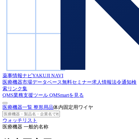
薬事情報ナビ
YAKUJI NAVI
医療機器市場データベース
無料セミナー
求人情報
法令通知検
索
リンク集
QMS業務支援ツール
QMSmartを見る
医療機器一覧
整形用品
体内固定用ワイヤ
ウォッチリスト
医療機器 一般的名称