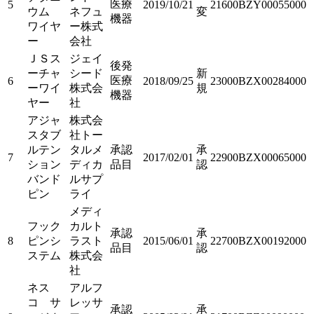
医療
5
2019/10/21
21600BZY00055000
ウム
ネフュ
変
機器
ワイヤ
ー株式
ー
会社
ＪＳス
ジェイ
後発
ーチャ
シード
新
医療
6
2018/09/25
23000BZX00284000
ーワイ
株式会
規
機器
ヤー
社
アジャ
株式会
スタブ
社トー
ルテン
タルメ
承認
承
7
2017/02/01
22900BZX00065000
ション
ディカ
品目
認
バンド
ルサプ
ピン
ライ
メディ
フック
カルト
承認
承
8
ピンシ
ラスト
2015/06/01
22700BZX00192000
品目
認
ステム
株式会
社
ネス
アルフ
コ サ
レッサ
承認
承