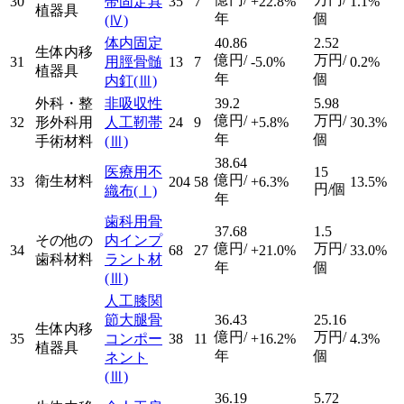
30
帯固定具
35
7
+22.8%
1.1%
植器具
年
個
(Ⅳ)
体内固定
40.86
2.52
生体内移
億円/
万円/
31
用脛骨髄
13
7
-5.0%
0.2%
植器具
年
個
内釘
(Ⅲ)
外科・整
非吸収性
39.2
5.98
億円/
万円/
32
形外科用
人工靭帯
24
9
+5.8%
30.3%
年
個
手術材料
(Ⅲ)
38.64
医療用不
15
億円/
衛生材料
33
204
58
+6.3%
13.5%
円/個
織布
(Ⅰ)
年
歯科用骨
37.68
1.5
その他の
内インプ
億円/
万円/
34
68
27
+21.0%
33.0%
歯科材料
ラント材
年
個
(Ⅲ)
人工膝関
節大腿骨
36.43
25.16
生体内移
億円/
万円/
35
コンポー
38
11
+16.2%
4.3%
植器具
年
個
ネント
(Ⅲ)
36.19
5.72