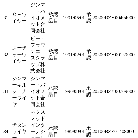
ジンマ
ー・バ
Ｃ－ワ
承認
承
31
イオメ
1991/05/01
20300BZY00404000
イヤー
品目
認
ット合
同会社
ビー・
ブラウ
スーチ
ンエー
承認
承
ャーワ
32
1991/02/01
20300BZY00139000
スクラ
品目
認
イヤー
ップ株
式会社
ジンマ
ジンマ
ーキル
ー・バ
承認
承
33
シュナ
イオメ
1990/08/01
20200BZY00709000
品目
認
ーワイ
ット合
ヤー
同会社
ネクス
メッド
チタン
インタ
承認
承
34
ワイヤ
ーナシ
1989/09/01
20100BZZ01408000
品目
認
ー
ョナル