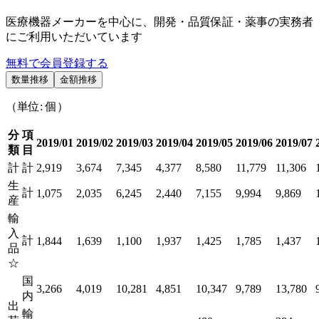
医療機器メーカーを中心に、開発・品質保証・薬事の実務者
にご利用いただいています
無料で会員登録する
数量推移
金額推移
（単位: 個）
分
項
2019/01
2019/02
2019/03
2019/04
2019/05
2019/06
2019/07
類
目
計
計
2,919
3,674
7,345
4,377
8,580
11,779
11,306
生
計
1,075
2,035
6,245
2,440
7,155
9,994
9,869
産
輸
入
計
1,844
1,639
1,100
1,937
1,425
1,785
1,437
品
☆
国
3,266
4,019
10,281
4,851
10,347
9,789
13,780
内
出
輸