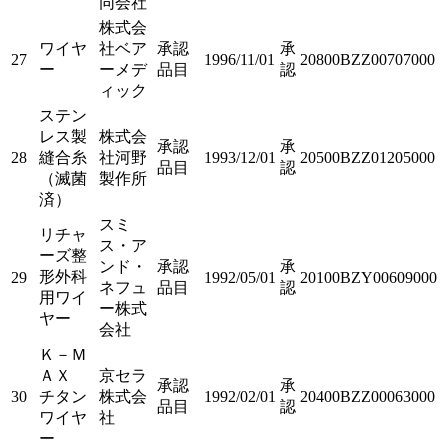
同会社
株式会
ワイヤ
社ベア
承認
承
27
1996/11/01
20800BZZ00707000
ー
ーメデ
品目
認
ィック
ステン
レス製
株式会
承認
承
28
縫合糸
社河野
1993/12/01
20500BZZ01205000
品目
認
（滅菌
製作所
済）
スミ
リチャ
ス・ア
ーズ整
ンド・
承認
承
形外科
29
1992/05/01
20100BZY00609000
ネフュ
品目
認
用ワイ
ー株式
ヤー
会社
Ｋ－Ｍ
ＡＸ
京セラ
承認
承
30
チタン
株式会
1992/02/01
20400BZZ00063000
品目
認
ワイヤ
社
ー