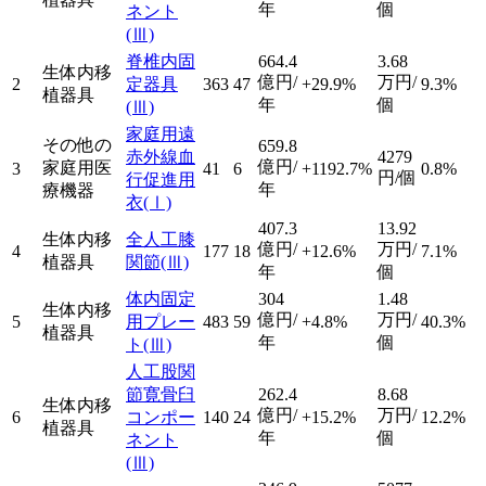
年
個
ネント
(Ⅲ)
脊椎内固
664.4
3.68
生体内移
億円/
万円/
2
定器具
363
47
+29.9%
9.3%
植器具
年
個
(Ⅲ)
家庭用遠
その他の
659.8
赤外線血
4279
億円/
家庭用医
3
41
6
+1192.7%
0.8%
円/個
行促進用
年
療機器
衣
(Ⅰ)
407.3
13.92
生体内移
全人工膝
億円/
万円/
4
177
18
+12.6%
7.1%
植器具
関節
(Ⅲ)
年
個
体内固定
304
1.48
生体内移
億円/
万円/
5
用プレー
483
59
+4.8%
40.3%
植器具
年
個
ト
(Ⅲ)
人工股関
節寛骨臼
262.4
8.68
生体内移
億円/
万円/
6
コンポー
140
24
+15.2%
12.2%
植器具
年
個
ネント
(Ⅲ)