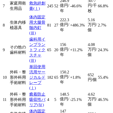
246.9
5077
家庭用衛
救急絆創
億円/
円/千
7
245
52
-46.6%
66.8%
生用品
膏
(Ⅰ)
年
枚
体内固定
222.3
5.16
生体内移
用大腿骨
億円/
万円/
8
81
27
+486.3%
2.7%
植器具
髄内釘
年
個
(Ⅲ)
歯科用イ
ンプラン
156
4.08
その他の
億円/
万円/
9
トフィク
65
20
+11.2%
24.3%
歯科材料
年
個
スチャ
(Ⅲ)
単回使用
外科・整
汎用サー
150.2
652
億円/
10
形外科用
ジカルド
182
65
+1.8%
55.4%
円/個
年
手術材料
レープ
(Ⅰ)
外科・整
癒着防止
148.5
4.62
億円/
万円/
11
形外科用
吸収性バ
4
5
-25.1%
46.5%
年
個
手術材料
リア
(Ⅳ)
体内固定
147