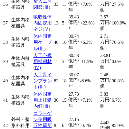
生体内移
全人工肩
億円/
万円/
36
33
11
+7.0%
27.5%
植器具
関節
(Ⅲ)
年
個
吸収性体
35.43
3.57
生体内移
億円/
万円/
37
内固定用
13
5
+22.6%
100.0%
植器具
年
個
ネジ
(Ⅳ)
体内固定
30.74
2.71
生体内移
億円/
万円/
38
用ケーブ
40
16
+6.3%
76.6%
植器具
年
個
ル
(Ⅲ)
人工心膜
30.53
23.81
生体内移
億円/
万円/
39
用補綴材
11
5
-11.5%
0.0%
植器具
年
個
(Ⅳ)
人工骨イ
30.07
2.48
生体内移
億円/
万円/
40
ンプラン
82
18
-6.6%
90.8%
植器具
年
個
ト
(Ⅲ)
体内固定
27.73
3.83
生体内移
億円/
万円/
41
用上肢髄
36
15
+7.1%
6.7%
植器具
年
個
内釘
(Ⅲ)
コラーゲ
外科・整
ン使用吸
27.15
4442
億円/
42
形外科用
収性局所
8
6
-0.1%
85.9%
円/個