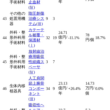
年
手術材料
止血材
(Ⅳ)
その他の
陰圧創傷
43
処置用機
治療シス
9
3
器
テム
(Ⅲ)
カテーテ
外科・整
24.71
ル被覆・
78
億円/
形外科用
44
32
19
-11.1%
18.7%
円/個
保護材
年
手術材料
(Ⅰ)
放射線治
外科・整
療用吸収
45
形外科用
性組織ス
3
7
手術材料
ペーサ
(Ⅳ)
人工肩関
節上腕骨
23.13
14.73
生体内移
億円/
万円/
46
コンポー
34
9
+26.4%
0.0%
植器具
年
個
ネント
(Ⅲ)
吸収性ヘ