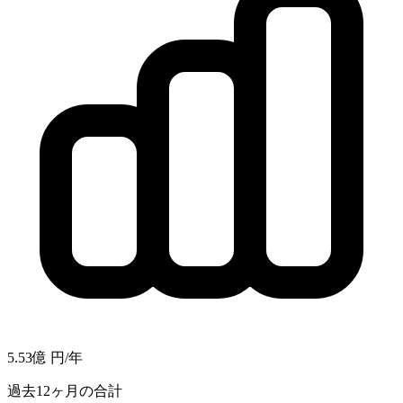
5.53億
円/年
過去12ヶ月の合計