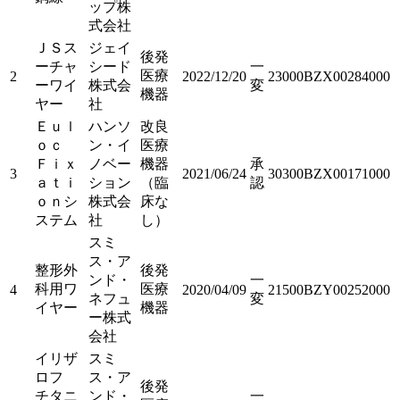
ップ株
式会社
ＪＳス
ジェイ
後発
ーチャ
シード
一
医療
2
2022/12/20
23000BZX00284000
ーワイ
株式会
変
機器
ヤー
社
Ｅｕｌ
ハンソ
改良
ｏｃ
ン・イ
医療
Ｆｉｘ
ノベー
機器
承
3
2021/06/24
30300BZX00171000
ａｔｉ
ション
（臨
認
ｏｎシ
株式会
床な
ステム
社
し）
スミ
ス・ア
整形外
後発
ンド・
一
科用ワ
医療
4
2020/04/09
21500BZY00252000
ネフュ
変
イヤー
機器
ー株式
会社
イリザ
スミ
ロフ
ス・ア
後発
チタニ
ンド・
一