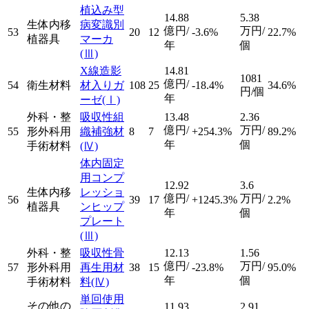
植込み型
14.88
5.38
生体内移
病変識別
億円/
万円/
53
20
12
-3.6%
22.7%
植器具
マーカ
年
個
(Ⅲ)
X線造影
14.81
1081
億円/
54
衛生材料
材入りガ
108
25
-18.4%
34.6%
円/個
年
ーゼ
(Ⅰ)
外科・整
吸収性組
13.48
2.36
億円/
万円/
55
形外科用
織補強材
8
7
+254.3%
89.2%
年
個
手術材料
(Ⅳ)
体内固定
用コンプ
12.92
3.6
生体内移
レッショ
億円/
万円/
56
39
17
+1245.3%
2.2%
植器具
ンヒップ
年
個
プレート
(Ⅲ)
外科・整
吸収性骨
12.13
1.56
億円/
万円/
57
形外科用
再生用材
38
15
-23.8%
95.0%
年
個
手術材料
料
(Ⅳ)
単回使用
その他の
11.93
2.91