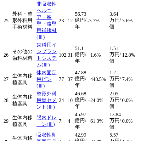
非吸収性
ヘルニ
外科・整
56.73
3.64
ア・胸
億円/
万円/
形外科用
25
23
12
-3.7%
3.6%
壁・腹壁
年
個
手術材料
用補綴材
(Ⅲ)
歯科用イ
51.11
1.51
その他の
ンプラン
億円/
万円/
26
102
31
+1.6%
12.8%
歯科材料
トシステ
年
個
ム
(Ⅲ)
体内固定
47.88
1.2
生体内移
億円/
万円/
27
用ピン
77
37
+448.5%
7.4%
植器具
年
個
(Ⅲ)
整形外科
46.68
2.05
生体内移
億円/
万円/
28
用骨セメ
24
10
+24.0%
0.0%
植器具
年
個
ント
(Ⅲ)
45.97
13.84
生体内移
眼内ドレ
億円/
万円/
29
7
4
+61.3%
0.0%
植器具
ーン
(Ⅲ)
年
個
吸収性靭
42.99
5.57
生体内移
億円/
万円/