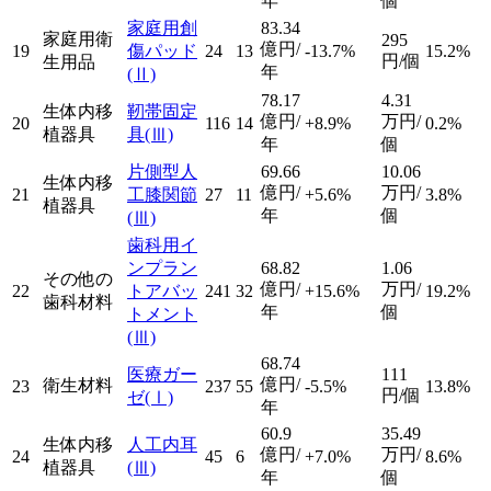
年
個
家庭用創
83.34
家庭用衛
295
億円/
19
傷パッド
24
13
-13.7%
15.2%
円/個
生用品
年
(Ⅱ)
78.17
4.31
生体内移
靭帯固定
億円/
万円/
20
116
14
+8.9%
0.2%
植器具
具
(Ⅲ)
年
個
片側型人
69.66
10.06
生体内移
億円/
万円/
21
工膝関節
27
11
+5.6%
3.8%
植器具
年
個
(Ⅲ)
歯科用イ
ンプラン
68.82
1.06
その他の
億円/
万円/
22
トアバッ
241
32
+15.6%
19.2%
歯科材料
年
個
トメント
(Ⅲ)
68.74
医療ガー
111
億円/
衛生材料
23
237
55
-5.5%
13.8%
円/個
ゼ
(Ⅰ)
年
60.9
35.49
生体内移
人工内耳
億円/
万円/
24
45
6
+7.0%
8.6%
植器具
(Ⅲ)
年
個