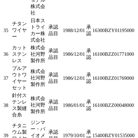
株式会
社
日本ス
チタン
トライ
承認
承
ワイヤ
35
1988/12/01
16300BZY01195000
カー株
品目
認
ー
式会社
カット
株式会
承認
承
36
ステン
社河野
1986/12/01
16100BZZ01771000
品目
認
レス
製作所
プルア
株式会
ウトワ
承認
承
社河野
37
1986/12/01
16100BZZ01769000
イヤー
品目
認
製作所
セット
針付ス
株式会
テンレ
承認
承
社河野
38
1986/01/01
16100BZZ00048000
ス製縫
品目
認
製作所
合糸
ジンマ
チタニ
ー・バ
ウム製
承認
承
39
イオメ
1979/10/01
15400BZY01535000