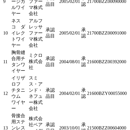
9
ージカ
ファー
2005/02/01
21700BZZ00090000
品目
認
ルワイ
マ株式
ヤー
会社
ネス
アルフ
コ ダ
レッサ
承認
承
10
イレク
ファー
2005/02/01
21700BZZ00091000
品目
認
トワイ
マ株式
ヤー
会社
胸骨縫
ミクロ
合用チ
承認
承
株式会
11
2004/08/01
21600BZZ00392000
タンワ
品目
認
社
イヤー
イリザ
スミ
ロフ
ス・ア
チタニ
ンド・
承認
承
12
2004/02/01
21600BZY00055000
ウム
ネフュ
品目
認
ワイヤ
ー株式
ー
会社
骨接合
株式会
用ステ
社ベア
承認
承
13
ンレス
2003/10/01
21500BZZ00604000