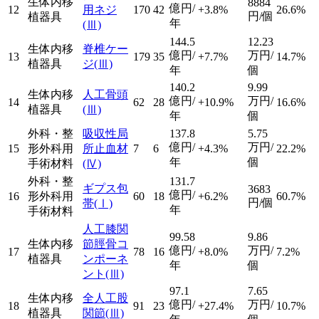
生体内移
8884
億円/
12
用ネジ
170
42
+3.8%
26.6%
円/個
植器具
年
(Ⅲ)
144.5
12.23
生体内移
脊椎ケー
億円/
万円/
13
179
35
+7.7%
14.7%
植器具
ジ
(Ⅲ)
年
個
140.2
9.99
生体内移
人工骨頭
億円/
万円/
14
62
28
+10.9%
16.6%
植器具
(Ⅲ)
年
個
外科・整
吸収性局
137.8
5.75
億円/
万円/
15
形外科用
所止血材
7
6
+4.3%
22.2%
年
個
手術材料
(Ⅳ)
外科・整
131.7
ギプス包
3683
億円/
16
形外科用
60
18
+6.2%
60.7%
円/個
帯
(Ⅰ)
年
手術材料
人工膝関
99.58
9.86
生体内移
節脛骨コ
億円/
万円/
17
78
16
+8.0%
7.2%
植器具
ンポーネ
年
個
ント
(Ⅲ)
97.1
7.65
生体内移
全人工股
億円/
万円/
18
91
23
+27.4%
10.7%
植器具
関節
(Ⅲ)