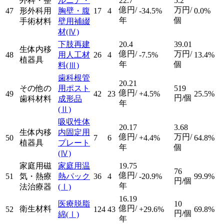
外科・整
ルニア・
22.7
5.2
億円/
万円/
47
形外科用
胸壁・腹
17
4
-34.5%
0.0%
年
個
手術材料
壁用補綴
材
(Ⅳ)
下肢再建
20.4
39.01
生体内移
億円/
万円/
48
用人工材
26
4
-7.5%
13.4%
植器具
年
個
料
(Ⅲ)
歯科根管
20.21
その他の
用ポスト
519
億円/
49
42
23
+4.5%
25.5%
円/個
歯科材料
成形品
年
(Ⅱ)
吸収性体
20.17
3.68
生体内移
内固定用
億円/
万円/
50
7
6
+4.4%
64.8%
植器具
プレート
年
個
(Ⅳ)
家庭用磁
家庭用温
19.75
76
億円/
51
気・熱療
熱パック
36
4
-20.9%
99.9%
円/個
年
法治療器
(Ⅰ)
16.19
医療脱脂
10
億円/
衛生材料
52
124
43
+29.6%
69.8%
円/個
綿
(Ⅰ)
年