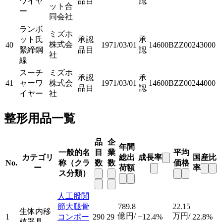
ワイヤ
品目
認
ット合
ー
同会社
ランボ
ミズホ
ット氏
承認
承
株式会
40
1971/03/01
14600BZZ00243000
緊締鋼
品目
認
社
線
スーチ
ミズホ
承認
承
41
ャーワ
株式会
1971/03/01
14600BZZ00244000
品目
認
イヤー
社
整形用品一覧
品
企
年間
一般的名
目
業
平均
カテゴリ
総出
成長率
国産比
No.
称（クラ
数
数
価格
ー
荷額
率
ス分類）
人工股関
節大腿骨
789.8
22.15
生体内移
億円/
万円/
1
コンポー
290
29
+12.4%
22.8%
植器具