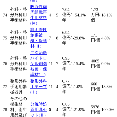
(Ⅲ)
吸収性歯
外科・整
7.04
1.73
周組織再
億円/
万円/
形外科用
74
4
5
+54.1%
18.1%
生用材料
年
個
手術材料
(Ⅳ)
非固着性
外科・整
6.94
創傷被
171
億円/
形外科用
75
7
8
-29.8%
4.8%
円/個
覆・保護
年
手術材料
材
(Ⅱ)
二次治癒
外科・整
ハイドロ
6.93
4065
億円/
76
形外科用
ゲル創傷
11
7
-15.4%
0.9%
円/個
年
手術材料
被覆・保
護材
(Ⅲ)
整形外科
整形外科
6.77
660
億円/
77
手術用器
用テープ
11
4
-1.0%
18.8%
円/個
年
械器具
(Ⅰ)
その他の
衛生材
分娩時処
6.65
5978
億円/
78
料、衛生
置用具セ
6
4
-21.9%
100.0%
円/個
年
用品及び
ット
(Ⅱ)