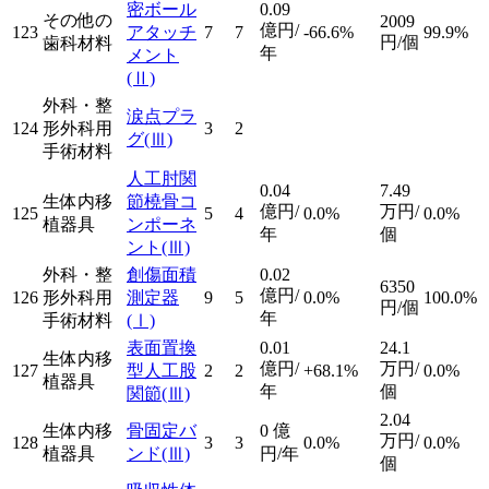
密ボール
0.09
その他の
2009
億円/
123
アタッチ
7
7
-66.6%
99.9%
円/個
歯科材料
年
メント
(Ⅱ)
外科・整
涙点プラ
124
形外科用
3
2
グ
(Ⅲ)
手術材料
人工肘関
0.04
7.49
生体内移
節橈骨コ
億円/
万円/
125
5
4
0.0%
0.0%
植器具
ンポーネ
年
個
ント
(Ⅲ)
外科・整
創傷面積
0.02
6350
億円/
126
形外科用
測定器
9
5
0.0%
100.0%
円/個
年
手術材料
(Ⅰ)
表面置換
0.01
24.1
生体内移
億円/
万円/
127
型人工股
2
2
+68.1%
0.0%
植器具
年
個
関節
(Ⅲ)
2.04
生体内移
骨固定バ
0
億
万円/
128
3
3
0.0%
0.0%
植器具
ンド
(Ⅲ)
円/年
個