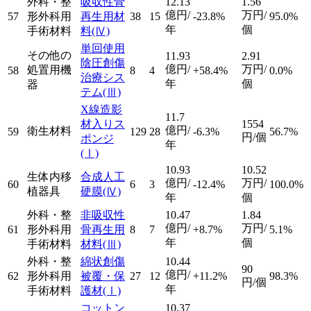
外科・整
吸収性骨
12.13
1.56
億円/
万円/
57
形外科用
再生用材
38
15
-23.8%
95.0%
年
個
手術材料
料
(Ⅳ)
単回使用
その他の
11.93
2.91
陰圧創傷
億円/
万円/
処置用機
58
8
4
+58.4%
0.0%
治療シス
年
個
器
テム
(Ⅲ)
X線造影
11.7
材入りス
1554
億円/
衛生材料
59
129
28
-6.3%
56.7%
円/個
ポンジ
年
(Ⅰ)
10.93
10.52
生体内移
合成人工
億円/
万円/
60
6
3
-12.4%
100.0%
植器具
硬膜
(Ⅳ)
年
個
外科・整
非吸収性
10.47
1.84
億円/
万円/
61
形外科用
骨再生用
8
7
+8.7%
5.1%
年
個
手術材料
材料
(Ⅲ)
外科・整
綿状創傷
10.44
90
億円/
62
形外科用
被覆・保
27
12
+11.2%
98.3%
円/個
年
手術材料
護材
(Ⅰ)
コットン
10.37