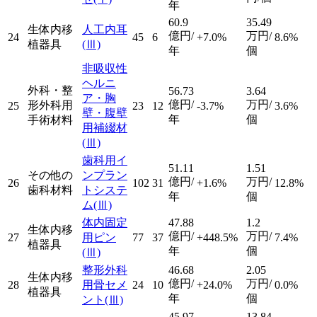
年
60.9
35.49
生体内移
人工内耳
億円/
万円/
24
45
6
+7.0%
8.6%
植器具
(Ⅲ)
年
個
非吸収性
ヘルニ
外科・整
56.73
3.64
ア・胸
億円/
万円/
形外科用
25
23
12
-3.7%
3.6%
壁・腹壁
年
個
手術材料
用補綴材
(Ⅲ)
歯科用イ
51.11
1.51
その他の
ンプラン
億円/
万円/
26
102
31
+1.6%
12.8%
歯科材料
トシステ
年
個
ム
(Ⅲ)
体内固定
47.88
1.2
生体内移
億円/
万円/
27
用ピン
77
37
+448.5%
7.4%
植器具
年
個
(Ⅲ)
整形外科
46.68
2.05
生体内移
億円/
万円/
28
用骨セメ
24
10
+24.0%
0.0%
植器具
年
個
ント
(Ⅲ)
45.97
13.84