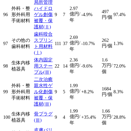
局所管理
外科・整
ハイドロ
2.97
497
億円/
96
形外科用
ゲル創傷
9
7
-4.9%
97.4%
円/個
年
手術材料
被覆・保
護材
(Ⅱ)
歯科咬合
2.69
その他の
スプリン
262
億円/
97
111
37
-10.7%
1.3%
円/個
歯科材料
ト用材料
年
(Ⅰ)
体内固定
2.36
1.6
生体内移
億円/
万円/
98
用ステー
22
14
-9.6%
72.0%
植器具
年
個
プル
(Ⅲ)
二次治癒
外科・整
親水性ゲ
1.99
1684
億円/
99
形外科用
ル化創傷
9
5
+8.2%
8.3%
円/個
年
手術材料
被覆・保
護材
(Ⅲ)
1.99
1.66
生体内移
骨プラグ
億円/
万円/
100
9
4
+35.4%
28.8%
植器具
(Ⅲ)
年
個
皮膚バリ