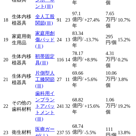
年
個
ント
(Ⅲ)
97.1
7.65
生体内移
全人工股
億円/
万円/
18
91
23
+27.4%
10.7%
植器具
関節
(Ⅲ)
年
個
家庭用創
83.34
家庭用衛
295
億円/
19
傷パッド
24
13
-13.7%
15.2%
円/個
生用品
年
(Ⅱ)
78.17
4.31
生体内移
靭帯固定
億円/
万円/
20
116
14
+8.9%
0.2%
植器具
具
(Ⅲ)
年
個
片側型人
69.66
10.06
生体内移
億円/
万円/
21
工膝関節
27
11
+5.6%
3.8%
植器具
年
個
(Ⅲ)
歯科用イ
ンプラン
68.82
1.06
その他の
億円/
万円/
22
トアバッ
241
32
+15.6%
19.2%
歯科材料
年
個
トメント
(Ⅲ)
68.74
医療ガー
111
億円/
衛生材料
23
237
55
-5.5%
13.8%
円/個
ゼ
(Ⅰ)