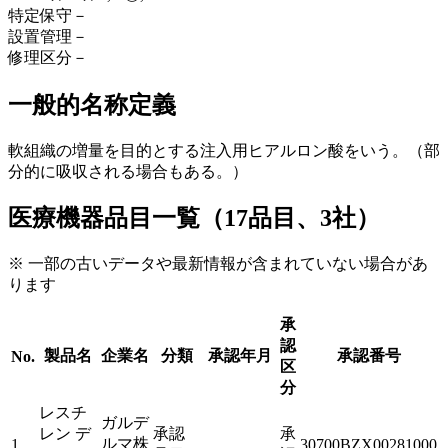
特定保守
－
設置管理
－
修理区分
－
一般的名称定義
軟組織の増量を目的とする注入用ヒアルロン酸をいう。（部
分的に吸収される場合もある。）
医療機器品目一覧（17品目、3社）
※ 一部の古いデータや最新情報が含まれていない場合があ
ります
承
認
製品名
企業名
分類
承認年月
承認番号
No.
区
分
レスチ
ガルデ
レン デ
承認
承
ルマ株
1
30700BZX00281000