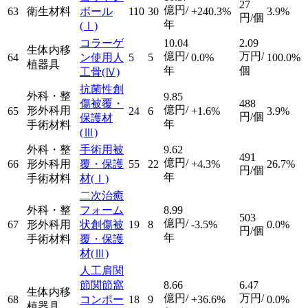
27
億円/
63
衛生材料
ボール
110
30
+240.3%
3.9%
円/個
年
(Ⅰ)
コラーゲ
10.04
2.09
生体内移
億円/
万円/
64
ン使用人
5
5
0.0%
100.0%
植器具
年
個
工骨
(Ⅳ)
抗菌性創
外科・整
9.85
傷被覆・
488
億円/
形外科用
65
24
6
+1.6%
3.9%
円/個
保護材
年
手術材料
(Ⅲ)
外科・整
手術用被
9.62
491
億円/
66
形外科用
覆・保護
55
22
+4.3%
26.7%
円/個
年
手術材料
材
(Ⅰ)
二次治癒
外科・整
フォーム
8.99
503
億円/
67
形外科用
状創傷被
19
8
-3.5%
0.0%
円/個
年
手術材料
覆・保護
材
(Ⅲ)
人工肩関
節関節窩
8.66
6.47
生体内移
億円/
万円/
68
コンポー
18
9
+36.6%
0.0%
植器具