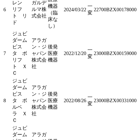
レン
ガルデ
機器
一
リフ
ルマ株
6
2024/03/22
22700BZX00178000
（臨
変
ト リ
式会社
床な
ド
し）
ジュビ
ダーム
アラガ
ビス
ン・ジ
後発
一
7
タ ボ
ャパン
医療
2022/12/20
23000BZX00159000
変
リフ
株式会
機器
ト Ｘ
社
Ｃ
ジュビ
ダーム
アラガ
ビス
ン・ジ
後発
一
8
タ ボ
ャパン
医療
2022/08/26
23000BZX00331000
変
ルベ
株式会
機器
ラ Ｘ
社
Ｃ
ジュビ
ダーム
アラガ