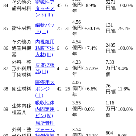
その他の
密磁性ア
5271
億円/
84
45
6
-8.9%
100.0%
円/個
歯科材料
タッチメ
年
ント
(Ⅱ)
4.56
綿状パッ
131
億円/
衛生材料
85
75
31
+30.1%
79.1%
円/個
ド
(Ⅰ)
年
その他の
内視鏡用
4.54
2485
億円/
86
処置用機
粘膜下注
6
6
+7.4%
100.0%
円/個
年
器
入材
(Ⅲ)
外科・整
4.23
7.33
皮膚拡張
億円/
万円/
87
形外科用
4
4
-57.3%
9.4%
器
(Ⅲ)
年
個
手術材料
医療用ス
4.06
76
億円/
88
衛生材料
ポンジ
42
25
+6.6%
11.6%
円/個
年
(Ⅰ)
吸収性体
3.55
1.16
生体内移
億円/
万円/
89
内固定用
1
1
0.0%
100.0%
植器具
年
個
ピン
(Ⅳ)
局所管理
外科・整
フォーム
3.54
604
億円/
90
形外科用
状創傷被
9
5
-33.1%
6.0%