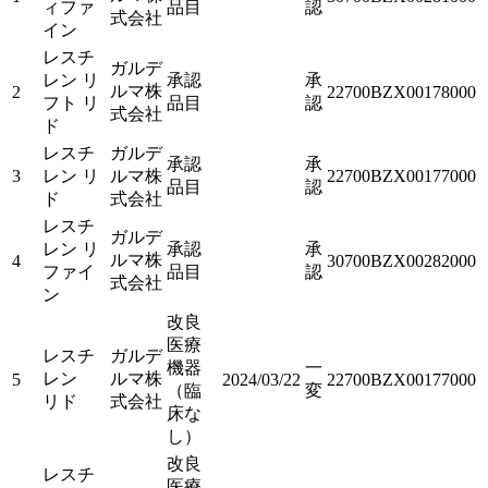
ィファ
品目
認
式会社
イン
レスチ
ガルデ
レン リ
承認
承
ルマ株
2
22700BZX00178000
フト リ
品目
認
式会社
ド
レスチ
ガルデ
承認
承
3
レン リ
ルマ株
22700BZX00177000
品目
認
ド
式会社
レスチ
ガルデ
レン リ
承認
承
ルマ株
4
30700BZX00282000
ファイ
品目
認
式会社
ン
改良
医療
レスチ
ガルデ
機器
一
レン
ルマ株
5
2024/03/22
22700BZX00177000
（臨
変
リド
式会社
床な
し）
改良
レスチ
医療