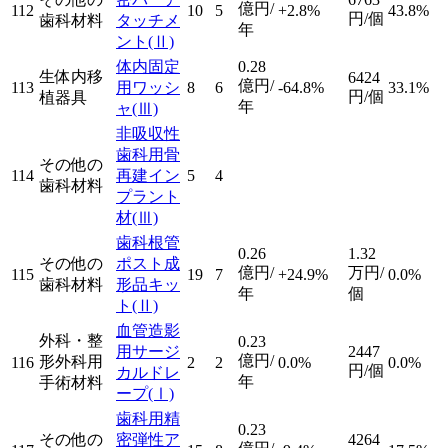
億円/
112
10
5
+2.8%
43.8%
円/個
歯科材料
タッチメ
年
ント
(Ⅱ)
体内固定
0.28
生体内移
6424
億円/
113
用ワッシ
8
6
-64.8%
33.1%
円/個
植器具
年
ャ
(Ⅲ)
非吸収性
歯科用骨
その他の
114
再建イン
5
4
歯科材料
プラント
材
(Ⅲ)
歯科根管
0.26
1.32
その他の
ポスト成
億円/
万円/
115
19
7
+24.9%
0.0%
歯科材料
形品キッ
年
個
ト
(Ⅱ)
血管造影
外科・整
0.23
用サージ
2447
億円/
形外科用
116
2
2
0.0%
0.0%
円/個
カルドレ
年
手術材料
ープ
(Ⅰ)
歯科用精
0.23
その他の
密弾性ア
4264