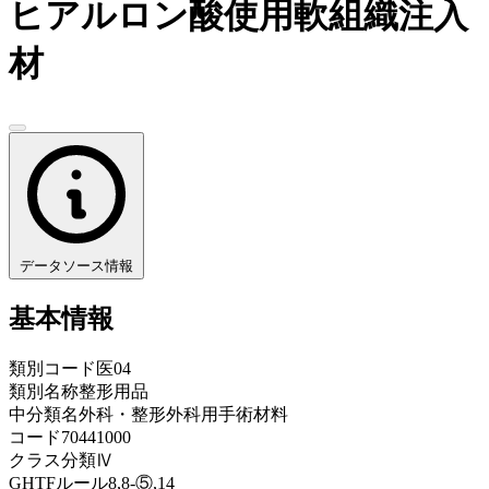
ヒアルロン酸使用軟組織注入
材
データソース情報
基本情報
類別コード
医04
類別名称
整形用品
中分類名
外科・整形外科用手術材料
コード
70441000
クラス分類
Ⅳ
GHTFルール
8,8-⑤,14