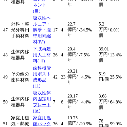
植器具
年
個
ネント
(Ⅲ)
吸収性ヘ
外科・整
ルニア・
22.7
5.2
億円/
万円/
47
形外科用
胸壁・腹
17
4
-34.5%
0.0%
年
個
手術材料
壁用補綴
材
(Ⅳ)
下肢再建
20.4
39.01
生体内移
億円/
万円/
48
用人工材
26
4
-7.5%
13.4%
植器具
年
個
料
(Ⅲ)
歯科根管
20.21
その他の
用ポスト
519
億円/
49
42
23
+4.5%
25.5%
円/個
歯科材料
成形品
年
(Ⅱ)
吸収性体
20.17
3.68
生体内移
内固定用
億円/
万円/
50
7
6
+4.4%
64.8%
植器具
プレート
年
個
(Ⅳ)
家庭用磁
家庭用温
19.75
76
億円/
51
気・熱療
熱パック
36
4
-20.9%
99.9%
円/個