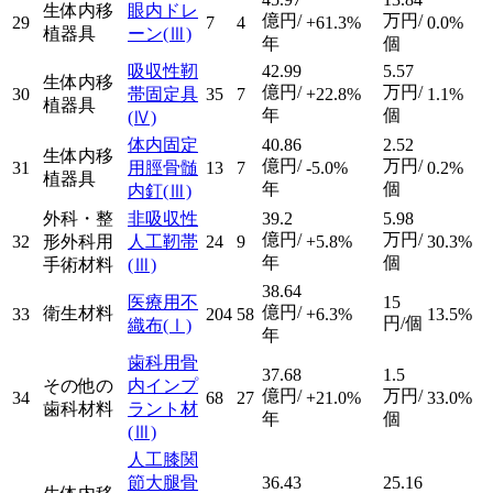
生体内移
眼内ドレ
億円/
万円/
29
7
4
+61.3%
0.0%
植器具
ーン
(Ⅲ)
年
個
吸収性靭
42.99
5.57
生体内移
億円/
万円/
30
帯固定具
35
7
+22.8%
1.1%
植器具
年
個
(Ⅳ)
体内固定
40.86
2.52
生体内移
億円/
万円/
31
用脛骨髄
13
7
-5.0%
0.2%
植器具
年
個
内釘
(Ⅲ)
外科・整
非吸収性
39.2
5.98
億円/
万円/
32
形外科用
人工靭帯
24
9
+5.8%
30.3%
年
個
手術材料
(Ⅲ)
38.64
医療用不
15
億円/
衛生材料
33
204
58
+6.3%
13.5%
円/個
織布
(Ⅰ)
年
歯科用骨
37.68
1.5
その他の
内インプ
億円/
万円/
34
68
27
+21.0%
33.0%
歯科材料
ラント材
年
個
(Ⅲ)
人工膝関
節大腿骨
36.43
25.16