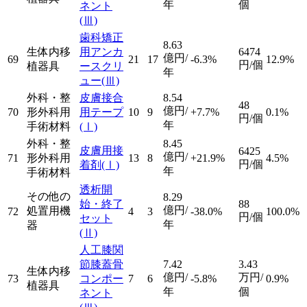
年
個
ネント
(Ⅲ)
歯科矯正
8.63
生体内移
用アンカ
6474
億円/
69
21
17
-6.3%
12.9%
円/個
植器具
ースクリ
年
ュー
(Ⅲ)
外科・整
皮膚接合
8.54
48
億円/
70
形外科用
用テープ
10
9
+7.7%
0.1%
円/個
年
手術材料
(Ⅰ)
外科・整
8.45
皮膚用接
6425
億円/
71
形外科用
13
8
+21.9%
4.5%
円/個
着剤
(Ⅰ)
年
手術材料
透析開
その他の
8.29
始・終了
88
億円/
処置用機
72
4
3
-38.0%
100.0%
円/個
セット
年
器
(Ⅱ)
人工膝関
節膝蓋骨
7.42
3.43
生体内移
億円/
万円/
73
コンポー
7
6
-5.8%
0.9%
植器具
年
個
ネント