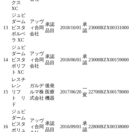
クス
XC
ジュビ
ダーム
アッヴ
承認
承
13
ビスタ
ィ合同
2018/10/01
23000BZX00331000
品目
認
ボルベ
会社
ラ XC
ジュビ
ダーム
アッヴ
承認
承
14
ビスタ
ィ合同
2018/06/01
23000BZX00159000
品目
認
ボリフ
会社
ト XC
レスチ
レン
ガルデ
後発
一
15
リフ
ルマ株
医療
2017/06/20
22700BZX00178000
変
ト リ
式会社
機器
ド
ジュビ
ダーム
アッヴ
承認
承
ビスタ
16
ィ合同
2016/09/01
22800BZX00338000
品目
認
ボリュ