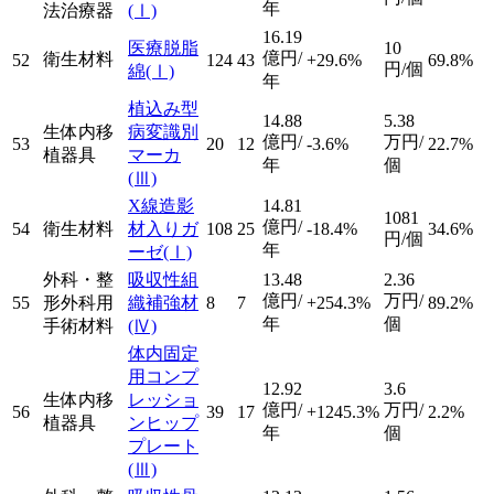
年
法治療器
(Ⅰ)
16.19
医療脱脂
10
億円/
衛生材料
52
124
43
+29.6%
69.8%
円/個
綿
(Ⅰ)
年
植込み型
14.88
5.38
生体内移
病変識別
億円/
万円/
53
20
12
-3.6%
22.7%
植器具
マーカ
年
個
(Ⅲ)
X線造影
14.81
1081
億円/
54
衛生材料
材入りガ
108
25
-18.4%
34.6%
円/個
年
ーゼ
(Ⅰ)
外科・整
吸収性組
13.48
2.36
億円/
万円/
55
形外科用
織補強材
8
7
+254.3%
89.2%
年
個
手術材料
(Ⅳ)
体内固定
用コンプ
12.92
3.6
生体内移
レッショ
億円/
万円/
56
39
17
+1245.3%
2.2%
植器具
ンヒップ
年
個
プレート
(Ⅲ)