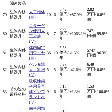
関連製品
6.42
2.82
生体内移
人工椎体
億円/
万円/
79
10
6
+87.9%
0.0%
植器具
(Ⅲ)
年
個
コラーゲ
6.05
生体内移
ン使用人
747
億円/
80
8
7
+1063.1%
99.9%
円/個
植器具
工皮膚
年
(Ⅳ)
体内固定
5.53
生体内移
5747
億円/
81
用ワイヤ
36
19
-1.3%
96.3%
円/個
植器具
年
(Ⅲ)
ゲル充填
5.28
6.49
生体内移
億円/
万円/
82
人工乳房
5
5
-42.6%
0.0%
植器具
年
個
(Ⅳ)
吸収性歯
科用骨再
5.15
1.53
その他の
億円/
万円/
83
建インプ
9
6
+1.3%
100.0%
歯科材料
年
個
ラント材
(Ⅳ)
歯科用精
5.13