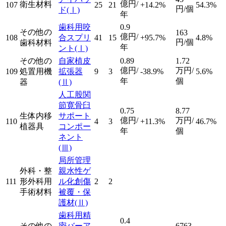
億円/
衛生材料
107
25
21
+14.2%
54.3%
円/個
ド
(Ⅰ)
年
歯科用咬
0.9
その他の
163
億円/
108
合スプリ
41
15
+95.7%
4.8%
円/個
歯科材料
年
ント
(Ⅰ)
その他の
自家植皮
0.89
1.72
億円/
万円/
109
処置用機
拡張器
9
3
-38.9%
5.6%
年
個
器
(Ⅱ)
人工股関
節寛骨臼
0.75
8.77
生体内移
サポート
億円/
万円/
110
4
3
+11.3%
46.7%
植器具
コンポー
年
個
ネント
(Ⅲ)
局所管理
外科・整
親水性ゲ
111
形外科用
ル化創傷
2
2
手術材料
被覆・保
護材
(Ⅱ)
歯科用精
0.4
その他の
密バーア
6763