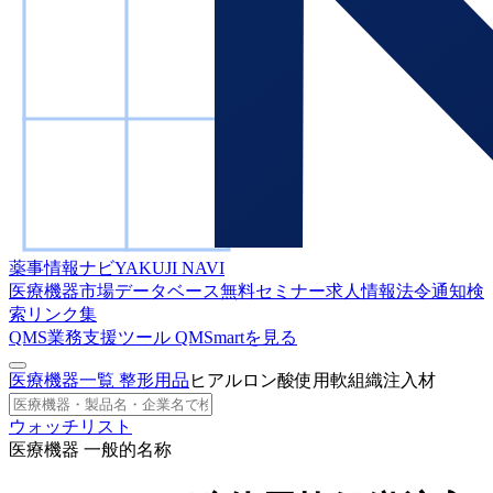
薬事情報ナビ
YAKUJI NAVI
医療機器市場データベース
無料セミナー
求人情報
法令通知検
索
リンク集
QMS業務支援ツール
QMSmartを見る
医療機器一覧
整形用品
ヒアルロン酸使用軟組織注入材
ウォッチリスト
医療機器 一般的名称