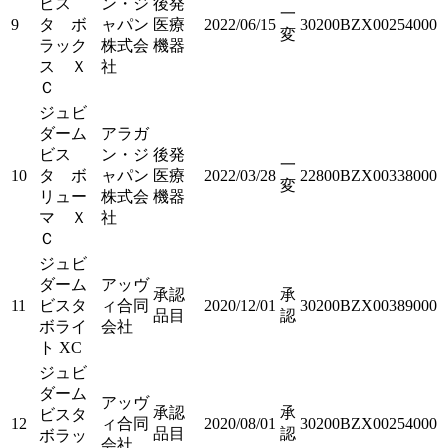
ビス
ン・ジ
後発
一
9
タ ボ
ャパン
医療
2022/06/15
30200BZX00254000
変
ラック
株式会
機器
ス Ｘ
社
Ｃ
ジュビ
ダーム
アラガ
ビス
ン・ジ
後発
一
10
タ ボ
ャパン
医療
2022/03/28
22800BZX00338000
変
リュー
株式会
機器
マ Ｘ
社
Ｃ
ジュビ
ダーム
アッヴ
承認
承
11
ビスタ
ィ合同
2020/12/01
30200BZX00389000
品目
認
ボライ
会社
ト XC
ジュビ
ダーム
アッヴ
承認
承
ビスタ
12
ィ合同
2020/08/01
30200BZX00254000
品目
認
ボラッ
会社