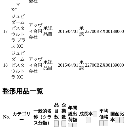
会社
ーマ
XC
ジュビ
ダーム
アッヴ
ビスタ
承認
承
ィ合同
17
2015/04/01
22700BZX00138000
ウルト
品目
認
会社
ラ プラ
ス XC
ジュビ
ダーム
アッヴ
承認
承
18
ビスタ
ィ合同
2015/04/01
22700BZX00139000
品目
認
ウルト
会社
ラ XC
整形用品一覧
品
企
年間
一般的名
目
業
平均
カテゴリ
総出
成長率
国産比
No.
称（クラ
数
数
価格
ー
荷額
率
ス分類）