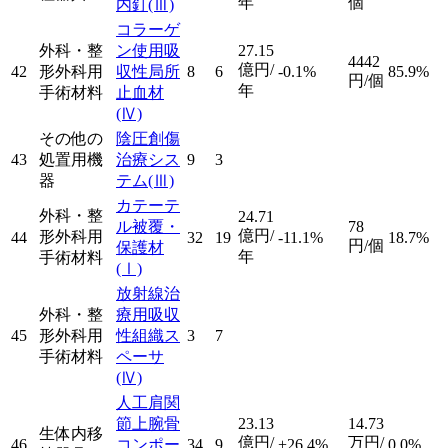
年
個
内釘
(Ⅲ)
コラーゲ
外科・整
ン使用吸
27.15
4442
億円/
42
形外科用
収性局所
8
6
-0.1%
85.9%
円/個
年
手術材料
止血材
(Ⅳ)
その他の
陰圧創傷
43
処置用機
治療シス
9
3
器
テム
(Ⅲ)
カテーテ
外科・整
24.71
ル被覆・
78
億円/
形外科用
44
32
19
-11.1%
18.7%
円/個
保護材
年
手術材料
(Ⅰ)
放射線治
外科・整
療用吸収
45
形外科用
性組織ス
3
7
手術材料
ペーサ
(Ⅳ)
人工肩関
節上腕骨
23.13
14.73
生体内移
億円/
万円/
46
コンポー
34
9
+26.4%
0.0%