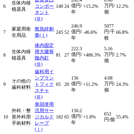
生体内移
億円/
万円/
6
コンポー
140
24
+15.2%
12.2%
植器具
年
個
ネント
(Ⅲ)
246.9
5077
家庭用衛
救急絆創
億円/
円/千
7
245
52
-46.6%
66.8%
生用品
膏
(Ⅰ)
年
枚
体内固定
222.3
5.16
生体内移
用大腿骨
億円/
万円/
8
81
27
+486.3%
2.7%
植器具
髄内釘
年
個
(Ⅲ)
歯科用イ
ンプラン
156
4.08
その他の
億円/
万円/
9
トフィク
65
20
+11.2%
24.3%
歯科材料
年
個
スチャ
(Ⅲ)
単回使用
外科・整
汎用サー
150.2
652
億円/
10
形外科用
ジカルド
182
65
+1.8%
55.4%
円/個
年
手術材料
レープ
(Ⅰ)