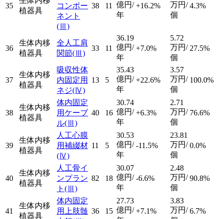
生体内移
億円/
万円/
35
コンポー
38
11
+16.2%
4.3%
植器具
年
個
ネント
(Ⅲ)
36.19
5.72
生体内移
全人工肩
億円/
万円/
36
33
11
+7.0%
27.5%
植器具
関節
(Ⅲ)
年
個
吸収性体
35.43
3.57
生体内移
億円/
万円/
37
内固定用
13
5
+22.6%
100.0%
植器具
年
個
ネジ
(Ⅳ)
体内固定
30.74
2.71
生体内移
億円/
万円/
38
用ケーブ
40
16
+6.3%
76.6%
植器具
年
個
ル
(Ⅲ)
人工心膜
30.53
23.81
生体内移
億円/
万円/
39
用補綴材
11
5
-11.5%
0.0%
植器具
年
個
(Ⅳ)
人工骨イ
30.07
2.48
生体内移
億円/
万円/
40
ンプラン
82
18
-6.6%
90.8%
植器具
年
個
ト
(Ⅲ)
体内固定
27.73
3.83
生体内移
億円/
万円/
41
用上肢髄
36
15
+7.1%
6.7%
植器具