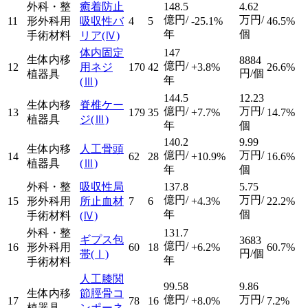
外科・整
癒着防止
148.5
4.62
億円/
万円/
11
形外科用
吸収性バ
4
5
-25.1%
46.5%
年
個
手術材料
リア
(Ⅳ)
体内固定
147
生体内移
8884
億円/
12
用ネジ
170
42
+3.8%
26.6%
円/個
植器具
年
(Ⅲ)
144.5
12.23
生体内移
脊椎ケー
億円/
万円/
13
179
35
+7.7%
14.7%
植器具
ジ
(Ⅲ)
年
個
140.2
9.99
生体内移
人工骨頭
億円/
万円/
14
62
28
+10.9%
16.6%
植器具
(Ⅲ)
年
個
外科・整
吸収性局
137.8
5.75
億円/
万円/
15
形外科用
所止血材
7
6
+4.3%
22.2%
年
個
手術材料
(Ⅳ)
外科・整
131.7
ギプス包
3683
億円/
16
形外科用
60
18
+6.2%
60.7%
円/個
帯
(Ⅰ)
年
手術材料
人工膝関
99.58
9.86
生体内移
節脛骨コ
億円/
万円/
17
78
16
+8.0%
7.2%
植器具
ンポーネ