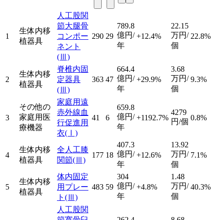
人工股関
節大腿骨
789.8
22.15
生体内移
億円/
万円/
1
コンポー
290
29
+12.4%
22.8%
植器具
年
個
ネント
(Ⅲ)
脊椎内固
664.4
3.68
生体内移
億円/
万円/
2
定器具
363
47
+29.9%
9.3%
植器具
年
個
(Ⅲ)
家庭用遠
その他の
659.8
赤外線血
4279
億円/
家庭用医
3
41
6
+1192.7%
0.8%
円/個
行促進用
年
療機器
衣
(Ⅰ)
407.3
13.92
生体内移
全人工膝
億円/
万円/
4
177
18
+12.6%
7.1%
植器具
関節
(Ⅲ)
年
個
体内固定
304
1.48
生体内移
億円/
万円/
5
用プレー
483
59
+4.8%
40.3%
植器具
年
個
ト
(Ⅲ)
人工股関
節寛骨臼
262.4
8.68