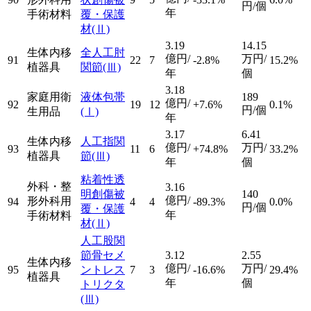
円/個
年
手術材料
覆・保護
材
(Ⅱ)
3.19
14.15
生体内移
全人工肘
億円/
万円/
91
22
7
-2.8%
15.2%
植器具
関節
(Ⅲ)
年
個
3.18
家庭用衛
液体包帯
189
億円/
92
19
12
+7.6%
0.1%
円/個
生用品
(Ⅰ)
年
3.17
6.41
生体内移
人工指関
億円/
万円/
93
11
6
+74.8%
33.2%
植器具
節
(Ⅲ)
年
個
粘着性透
外科・整
3.16
明創傷被
140
億円/
形外科用
94
4
4
-89.3%
0.0%
円/個
覆・保護
年
手術材料
材
(Ⅱ)
人工股関
節骨セメ
3.12
2.55
生体内移
億円/
万円/
95
ントレス
7
3
-16.6%
29.4%
植器具
年
個
トリクタ
(Ⅲ)