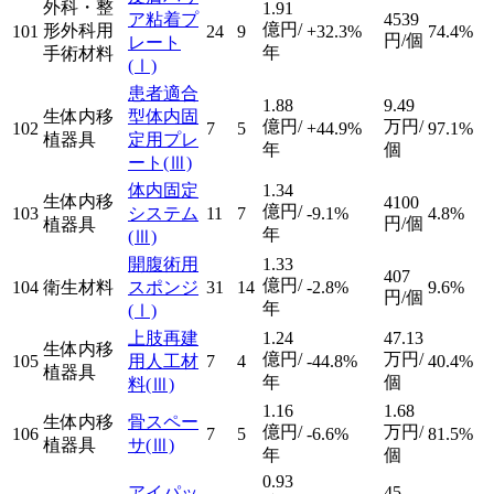
外科・整
1.91
ア粘着プ
4539
億円/
形外科用
101
24
9
+32.3%
74.4%
円/個
レート
年
手術材料
(Ⅰ)
患者適合
1.88
9.49
生体内移
型体内固
億円/
万円/
102
7
5
+44.9%
97.1%
植器具
定用プレ
年
個
ート
(Ⅲ)
体内固定
1.34
生体内移
4100
億円/
103
システム
11
7
-9.1%
4.8%
円/個
植器具
年
(Ⅲ)
開腹術用
1.33
407
億円/
104
衛生材料
スポンジ
31
14
-2.8%
9.6%
円/個
年
(Ⅰ)
上肢再建
1.24
47.13
生体内移
億円/
万円/
105
用人工材
7
4
-44.8%
40.4%
植器具
年
個
料
(Ⅲ)
1.16
1.68
生体内移
骨スペー
億円/
万円/
106
7
5
-6.6%
81.5%
植器具
サ
(Ⅲ)
年
個
0.93
アイパッ
45