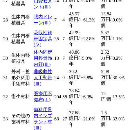
億円/
万円/
27
用骨セメ
24
10
+24.0%
0.0%
植器具
年
個
ント
(Ⅲ)
45.97
13.84
生体内移
眼内ドレ
億円/
万円/
28
7
4
+61.3%
0.0%
植器具
ーン
(Ⅲ)
年
個
吸収性靭
42.99
5.57
生体内移
億円/
万円/
29
帯固定具
35
7
+22.8%
1.1%
植器具
年
個
(Ⅳ)
体内固定
40.86
2.52
生体内移
億円/
万円/
30
用脛骨髄
13
7
-5.0%
0.2%
植器具
年
個
内釘
(Ⅲ)
外科・整
非吸収性
39.2
5.98
億円/
万円/
31
形外科用
人工靭帯
24
9
+5.8%
30.3%
年
個
手術材料
(Ⅲ)
38.64
医療用不
15
億円/
衛生材料
32
204
58
+6.3%
13.5%
円/個
織布
(Ⅰ)
年
歯科用骨
37.68
1.5
その他の
内インプ
億円/
万円/
33
68
27
+21.0%
33.0%
歯科材料
ラント材
年
個
(Ⅲ)