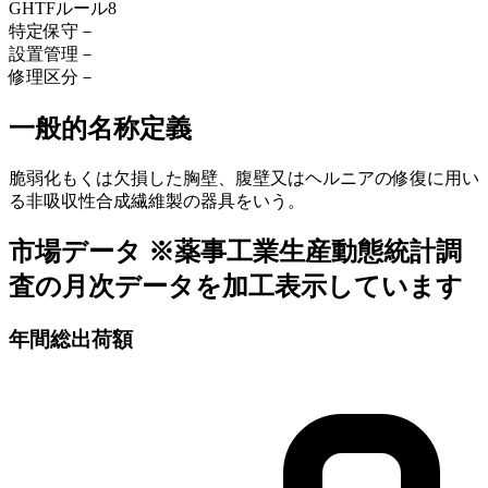
GHTFルール
8
特定保守
－
設置管理
－
修理区分
－
一般的名称定義
脆弱化もくは欠損した胸壁、腹壁又はヘルニアの修復に用い
る非吸収性合成繊維製の器具をいう。
市場データ
※薬事工業生産動態統計調
査の月次データを加工表示しています
年間総出荷額