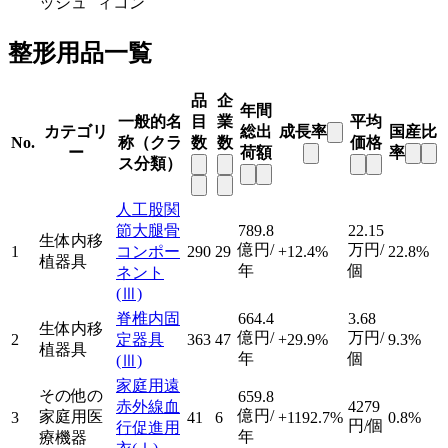
ッシュ
ィコン
整形用品一覧
品
企
年間
一般的名
目
業
平均
カテゴリ
総出
成長率
国産比
No.
称（クラ
数
数
価格
ー
荷額
率
ス分類）
人工股関
節大腿骨
789.8
22.15
生体内移
億円/
万円/
1
コンポー
290
29
+12.4%
22.8%
植器具
年
個
ネント
(Ⅲ)
脊椎内固
664.4
3.68
生体内移
億円/
万円/
2
定器具
363
47
+29.9%
9.3%
植器具
年
個
(Ⅲ)
家庭用遠
その他の
659.8
赤外線血
4279
億円/
家庭用医
3
41
6
+1192.7%
0.8%
円/個
行促進用
年
療機器