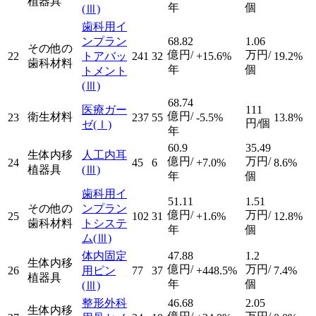
植器具
年
個
(Ⅲ)
歯科用イ
ンプラン
68.82
1.06
その他の
億円/
万円/
22
トアバッ
241
32
+15.6%
19.2%
歯科材料
年
個
トメント
(Ⅲ)
68.74
医療ガー
111
億円/
衛生材料
23
237
55
-5.5%
13.8%
円/個
ゼ
(Ⅰ)
年
60.9
35.49
生体内移
人工内耳
億円/
万円/
24
45
6
+7.0%
8.6%
植器具
(Ⅲ)
年
個
歯科用イ
51.11
1.51
その他の
ンプラン
億円/
万円/
25
102
31
+1.6%
12.8%
歯科材料
トシステ
年
個
ム
(Ⅲ)
体内固定
47.88
1.2
生体内移
億円/
万円/
26
用ピン
77
37
+448.5%
7.4%
植器具
年
個
(Ⅲ)
整形外科
46.68
2.05
生体内移