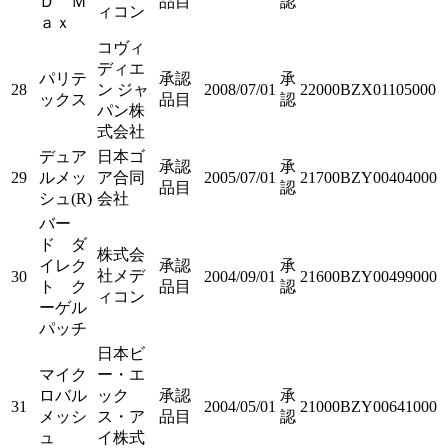
Ｄ Ｍ
品目
認
ィコン
ａｘ
コヴィ
ディエ
パリテ
承認
承
28
ン ジャ
2008/07/01
22000BZX01105000
ックス
品目
認
パン株
式会社
デュア
日本ゴ
承認
承
29
ルメッ
ア合同
2005/07/01
21700BZY00404000
品目
認
シュ(R)
会社
バー
ド ダ
株式会
イレク
承認
承
社メデ
30
2004/09/01
21600BZY00499000
ト ク
品目
認
ィコン
ーゲル
パッチ
日本ビ
マイク
ー・エ
ロバル
ック
承認
承
31
2004/05/01
21000BZY00641000
メッシ
ス・ア
品目
認
ュ
イ株式