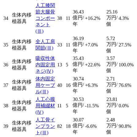
人工膝関
節大腿骨
36.43
25.16
生体内移
億円/
万円/
34
コンポー
38
11
+16.2%
4.3%
植器具
年
個
ネント
(Ⅲ)
36.19
5.72
生体内移
全人工肩
億円/
万円/
35
33
11
+7.0%
27.5%
植器具
関節
(Ⅲ)
年
個
吸収性体
35.43
3.57
生体内移
億円/
万円/
36
内固定用
13
5
+22.6%
100.0%
植器具
年
個
ネジ
(Ⅳ)
体内固定
30.74
2.71
生体内移
億円/
万円/
37
用ケーブ
40
16
+6.3%
76.6%
植器具
年
個
ル
(Ⅲ)
人工心膜
30.53
23.81
生体内移
億円/
万円/
38
用補綴材
11
5
-11.5%
0.0%
植器具
年
個
(Ⅳ)
人工骨イ
30.07
2.48
生体内移
億円/
万円/
39
ンプラン
82
18
-6.6%
90.8%
植器具
年
個
ト
(Ⅲ)