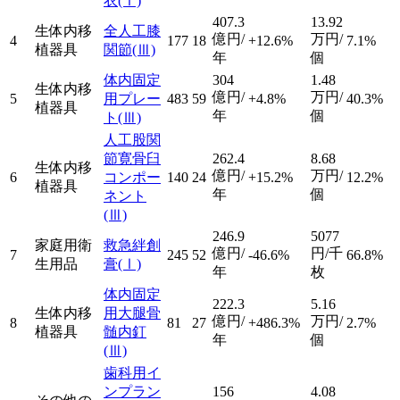
衣
(Ⅰ)
407.3
13.92
生体内移
全人工膝
億円/
万円/
4
177
18
+12.6%
7.1%
植器具
関節
(Ⅲ)
年
個
体内固定
304
1.48
生体内移
億円/
万円/
5
用プレー
483
59
+4.8%
40.3%
植器具
年
個
ト
(Ⅲ)
人工股関
節寛骨臼
262.4
8.68
生体内移
億円/
万円/
6
コンポー
140
24
+15.2%
12.2%
植器具
年
個
ネント
(Ⅲ)
246.9
5077
家庭用衛
救急絆創
億円/
円/千
7
245
52
-46.6%
66.8%
生用品
膏
(Ⅰ)
年
枚
体内固定
222.3
5.16
生体内移
用大腿骨
億円/
万円/
8
81
27
+486.3%
2.7%
植器具
髄内釘
年
個
(Ⅲ)
歯科用イ
ンプラン
156
4.08