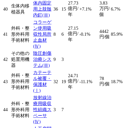
体内固定
27.73
3.83
生体内移
億円/
万円/
40
用上肢髄
36
15
+7.1%
6.7%
植器具
年
個
内釘
(Ⅲ)
コラーゲ
外科・整
ン使用吸
27.15
4442
億円/
41
形外科用
収性局所
8
6
-0.1%
85.9%
円/個
年
手術材料
止血材
(Ⅳ)
その他の
陰圧創傷
42
処置用機
治療シス
9
3
器
テム
(Ⅲ)
カテーテ
外科・整
24.71
ル被覆・
78
億円/
形外科用
43
32
19
-11.1%
18.7%
円/個
保護材
年
手術材料
(Ⅰ)
放射線治
外科・整
療用吸収
44
形外科用
性組織ス
3
7
手術材料
ペーサ
(Ⅳ)