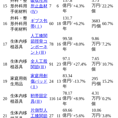
外科・整
吸収性局
137.8
5.75
億円/
万円/
15
形外科用
所止血材
7
6
+4.3%
22.2%
年
個
手術材料
(Ⅳ)
外科・整
131.7
ギプス包
3683
億円/
16
形外科用
60
18
+6.2%
60.7%
円/個
帯
(Ⅰ)
年
手術材料
人工膝関
99.58
9.86
生体内移
節脛骨コ
億円/
万円/
17
78
16
+8.0%
7.2%
植器具
ンポーネ
年
個
ント
(Ⅲ)
97.1
7.65
生体内移
全人工股
億円/
万円/
18
91
23
+27.4%
10.7%
植器具
関節
(Ⅲ)
年
個
家庭用創
83.34
家庭用衛
295
億円/
19
傷パッド
24
13
-13.7%
15.2%
円/個
生用品
年
(Ⅱ)
78.17
4.31
生体内移
靭帯固定
億円/
万円/
20
116
14
+8.9%
0.2%
植器具
具
(Ⅲ)
年
個
片側型人
69.66
10.06
生体内移
億円/
万円/
21
工膝関節
27
11
+5.6%
3.8%