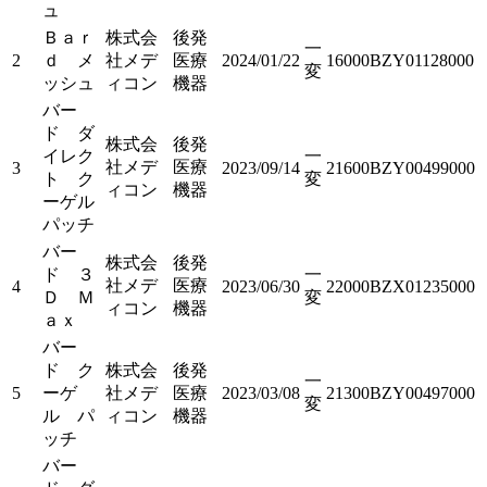
ュ
Ｂａｒ
株式会
後発
一
2
ｄ メ
社メデ
医療
2024/01/22
16000BZY01128000
変
ッシュ
ィコン
機器
バー
ド ダ
株式会
後発
イレク
一
社メデ
医療
3
2023/09/14
21600BZY00499000
ト ク
変
ィコン
機器
ーゲル
パッチ
バー
株式会
後発
ド ３
一
社メデ
医療
4
2023/06/30
22000BZX01235000
Ｄ Ｍ
変
ィコン
機器
ａｘ
バー
ド ク
株式会
後発
一
5
ーゲ
社メデ
医療
2023/03/08
21300BZY00497000
変
ル パ
ィコン
機器
ッチ
バー