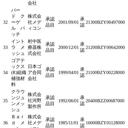
会社
バー
ド ク
株式会
承認
承
32
ーゲ
社メデ
2001/09/01
21300BZY00497000
品目
認
ル パ
ィコン
ッチ
イント
村中医
承認
承
33
ラ メ
療器株
2000/12/01
21200BZY00642000
品目
認
ッシュ
式会社
ゴアテ
ックス
日本ゴ
承認
承
34
(R)組織
ア合同
1999/04/01
21100BZY00228000
品目
認
補強材
会社
料
クラウ
株式会
ンジュ
承認
承
社河野
35
1992/06/01
20400BZZ00687000
ンメッ
品目
認
製作所
シュ
Ｂａｒ
株式会
承認
承
36
ｄ メ
社メデ
1985/11/01
16000BZY01128000
品目
認