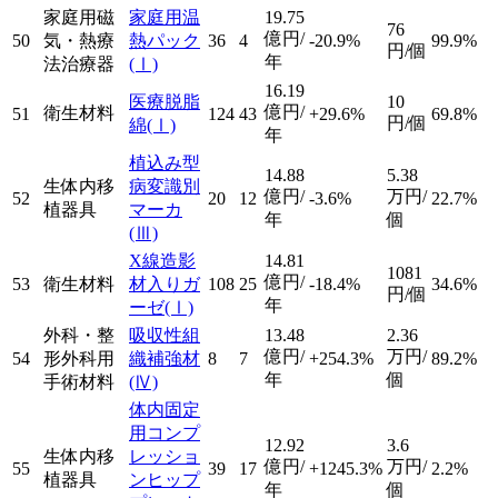
家庭用磁
家庭用温
19.75
76
億円/
50
気・熱療
熱パック
36
4
-20.9%
99.9%
円/個
年
法治療器
(Ⅰ)
16.19
医療脱脂
10
億円/
衛生材料
51
124
43
+29.6%
69.8%
円/個
綿
(Ⅰ)
年
植込み型
14.88
5.38
生体内移
病変識別
億円/
万円/
52
20
12
-3.6%
22.7%
植器具
マーカ
年
個
(Ⅲ)
X線造影
14.81
1081
億円/
53
衛生材料
材入りガ
108
25
-18.4%
34.6%
円/個
年
ーゼ
(Ⅰ)
外科・整
吸収性組
13.48
2.36
億円/
万円/
54
形外科用
織補強材
8
7
+254.3%
89.2%
年
個
手術材料
(Ⅳ)
体内固定
用コンプ
12.92
3.6
生体内移
レッショ
億円/
万円/
55
39
17
+1245.3%
2.2%
植器具
ンヒップ
年
個