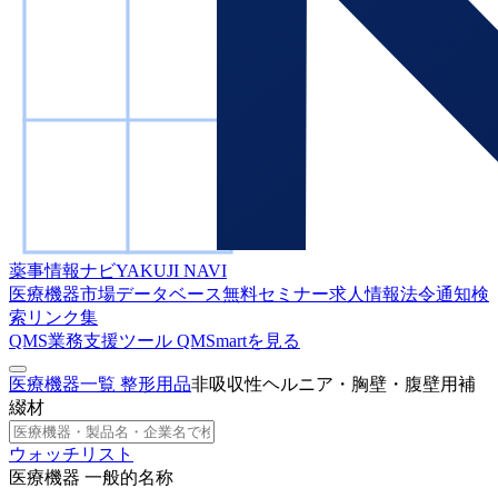
薬事情報ナビ
YAKUJI NAVI
医療機器市場データベース
無料セミナー
求人情報
法令通知検
索
リンク集
QMS業務支援ツール
QMSmartを見る
医療機器一覧
整形用品
非吸収性ヘルニア・胸壁・腹壁用補
綴材
ウォッチリスト
医療機器 一般的名称