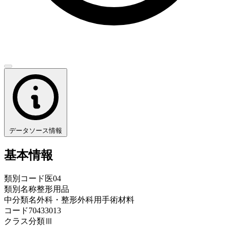
データソース情報
基本情報
類別コード
医04
類別名称
整形用品
中分類名
外科・整形外科用手術材料
コード
70433013
クラス分類
Ⅲ