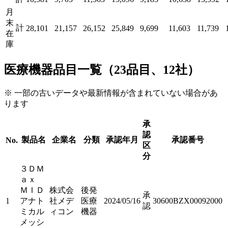
月
末
計
28,101
21,157
26,152
25,849
9,699
11,603
11,739
在
庫
医療機器品目一覧（23品目、12社）
※ 一部の古いデータや最新情報が含まれていない場合があ
ります
承
認
製品名
企業名
分類
承認年月
承認番号
No.
区
分
３ＤＭ
ａｘ
ＭＩＤ
株式会
後発
承
1
アナト
社メデ
医療
2024/05/16
30600BZX00092000
認
ミカル
ィコン
機器
メッシ