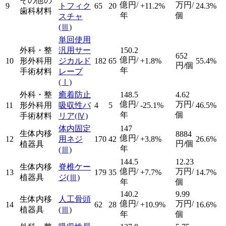
その他の
億円/
万円/
9
トフィク
65
20
+11.2%
24.3%
歯科材料
年
個
スチャ
(Ⅲ)
単回使用
外科・整
汎用サー
150.2
652
億円/
10
形外科用
ジカルド
182
65
+1.8%
55.4%
円/個
年
手術材料
レープ
(Ⅰ)
外科・整
癒着防止
148.5
4.62
億円/
万円/
11
形外科用
吸収性バ
4
5
-25.1%
46.5%
年
個
手術材料
リア
(Ⅳ)
体内固定
147
生体内移
8884
億円/
12
用ネジ
170
42
+3.8%
26.6%
円/個
植器具
年
(Ⅲ)
144.5
12.23
生体内移
脊椎ケー
億円/
万円/
13
179
35
+7.7%
14.7%
植器具
ジ
(Ⅲ)
年
個
140.2
9.99
生体内移
人工骨頭
億円/
万円/
14
62
28
+10.9%
16.6%
植器具
(Ⅲ)
年
個