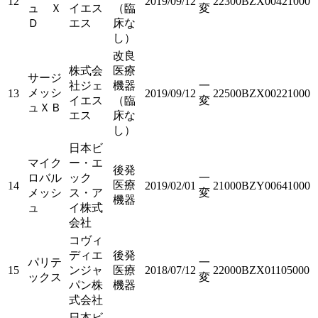
12
2019/09/12
22300BZX00421000
ュ Ｘ
イエス
（臨
変
Ｄ
エス
床な
し）
改良
株式会
医療
サージ
社ジェ
機器
一
メッシ
13
2019/09/12
22500BZX00221000
イエス
（臨
変
ュＸＢ
エス
床な
し）
日本ビ
マイク
ー・エ
後発
ロバル
ック
一
医療
14
2019/02/01
21000BZY00641000
メッシ
ス・ア
変
機器
ュ
イ株式
会社
コヴィ
ディエ
後発
パリテ
一
15
ンジャ
医療
2018/07/12
22000BZX01105000
ックス
変
パン株
機器
式会社
日本ビ