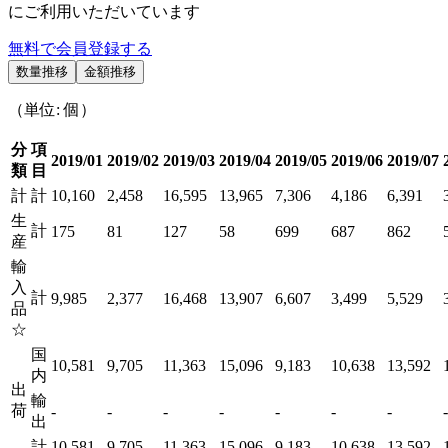
にご利用いただいています
無料で会員登録する
数量推移
金額推移
（単位: 個）
分
項
2019/01
2019/02
2019/03
2019/04
2019/05
2019/06
2019/07
類
目
計
計
10,160
2,458
16,595
13,965
7,306
4,186
6,391
生
計
175
81
127
58
699
687
862
産
輸
入
計
9,985
2,377
16,468
13,907
6,607
3,499
5,529
品
☆
国
10,581
9,705
11,363
15,096
9,183
10,638
13,592
内
出
輸
荷
-
-
-
-
-
-
-
-
出
計
10,581
9,705
11,363
15,096
9,183
10,638
13,592