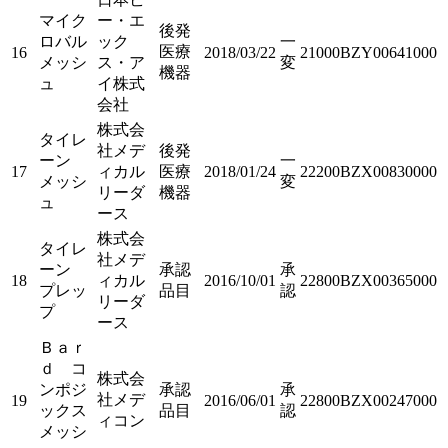
マイク
ー・エ
後発
ロバル
ック
一
医療
16
2018/03/22
21000BZY00641000
メッシ
ス・ア
変
機器
ュ
イ株式
会社
株式会
タイレ
社メデ
後発
ーン
一
17
ィカル
医療
2018/01/24
22200BZX00830000
メッシ
変
リーダ
機器
ュ
ース
株式会
タイレ
社メデ
ーン
承認
承
18
ィカル
2016/10/01
22800BZX00365000
プレッ
品目
認
リーダ
プ
ース
Ｂａｒ
ｄ コ
株式会
ンポジ
承認
承
社メデ
19
2016/06/01
22800BZX00247000
ックス
品目
認
ィコン
メッシ