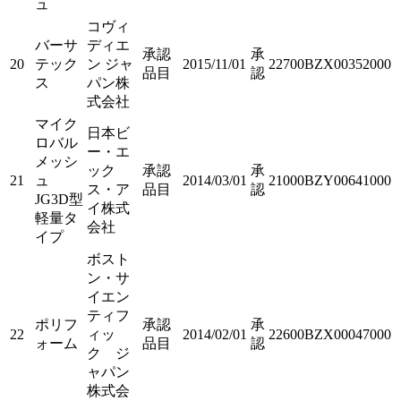
ュ
コヴィ
バーサ
ディエ
承認
承
20
テック
ン ジャ
2015/11/01
22700BZX00352000
品目
認
ス
パン株
式会社
マイク
日本ビ
ロバル
ー・エ
メッシ
ック
承認
承
21
ュ
2014/03/01
21000BZY00641000
ス・ア
品目
認
JG3D型
イ株式
軽量タ
会社
イプ
ボスト
ン・サ
イエン
ティフ
ポリフ
承認
承
22
ィッ
2014/02/01
22600BZX00047000
ォーム
品目
認
ク ジ
ャパン
株式会