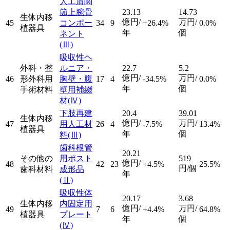
人工肩関
節上腕骨
23.13
14.73
生体内移
億円/
万円/
45
コンポー
34
9
+26.4%
0.0%
植器具
年
個
ネント
(Ⅲ)
吸収性ヘ
外科・整
ルニア・
22.7
5.2
億円/
万円/
46
形外科用
胸壁・腹
17
4
-34.5%
0.0%
年
個
手術材料
壁用補綴
材
(Ⅳ)
下肢再建
20.4
39.01
生体内移
億円/
万円/
47
用人工材
26
4
-7.5%
13.4%
植器具
年
個
料
(Ⅲ)
歯科根管
20.21
その他の
用ポスト
519
億円/
48
42
23
+4.5%
25.5%
円/個
歯科材料
成形品
年
(Ⅱ)
吸収性体
20.17
3.68
生体内移
内固定用
億円/
万円/
49
7
6
+4.4%
64.8%
植器具
プレート
年
個
(Ⅳ)