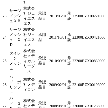
社
株式会
サージ
社ジェ
承認
承
メッシ
23
2013/05/01
22500BZX00221000
イエス
品目
認
ュＸＢ
エス
サージ
株式会
メッシ
社ジェ
承認
承
24
2011/10/01
22300BZX00421000
ュ Ｘ
イエス
品目
認
Ｄ
エス
株式会
タイレ
社メデ
ーン
承認
承
25
ィカル
2010/09/01
22200BZX00830000
メッシ
品目
認
リーダ
ュ
ース
バー
株式会
ド ポ
承認
承
社メデ
26
2009/02/01
22100BZX00193000
リソフ
品目
認
ィコン
ト
バー
株式会
ド ３
承認
承
社メデ
27
2008/08/01
22000BZX01235000