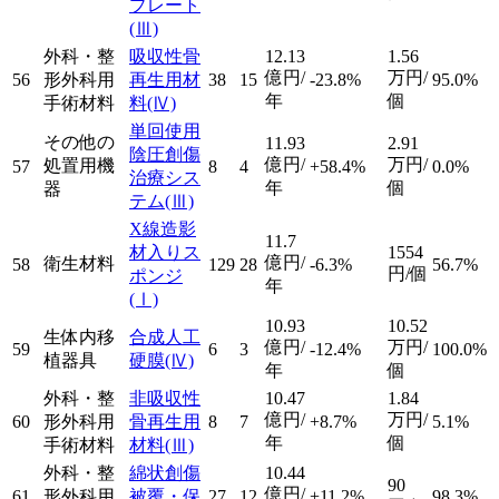
プレート
(Ⅲ)
外科・整
吸収性骨
12.13
1.56
億円/
万円/
56
形外科用
再生用材
38
15
-23.8%
95.0%
年
個
手術材料
料
(Ⅳ)
単回使用
その他の
11.93
2.91
陰圧創傷
億円/
万円/
処置用機
57
8
4
+58.4%
0.0%
治療シス
年
個
器
テム
(Ⅲ)
X線造影
11.7
材入りス
1554
億円/
衛生材料
58
129
28
-6.3%
56.7%
円/個
ポンジ
年
(Ⅰ)
10.93
10.52
生体内移
合成人工
億円/
万円/
59
6
3
-12.4%
100.0%
植器具
硬膜
(Ⅳ)
年
個
外科・整
非吸収性
10.47
1.84
億円/
万円/
60
形外科用
骨再生用
8
7
+8.7%
5.1%
年
個
手術材料
材料
(Ⅲ)
外科・整
綿状創傷
10.44
90
億円/
61
形外科用
被覆・保
27
12
+11.2%
98.3%