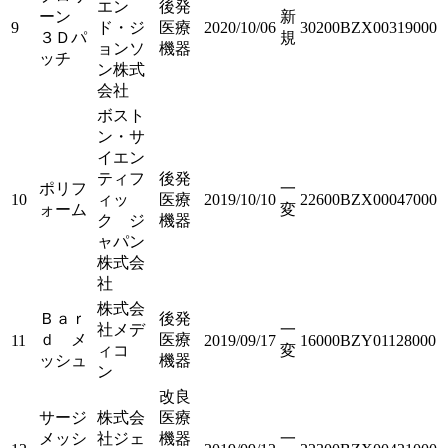
エン
後発
ーン
新
9
ド・ジ
医療
2020/10/06
30200BZX00319000
３Ｄパ
規
ョンソ
機器
ッチ
ン株式
会社
ボスト
ン・サ
イエン
ティフ
後発
ポリフ
一
10
ィッ
医療
2019/10/10
22600BZX00047000
ォーム
変
ク ジ
機器
ャパン
株式会
社
株式会
Ｂａｒ
後発
社メデ
一
ｄ メ
医療
11
2019/09/17
16000BZY01128000
ィコ
変
ッシュ
機器
ン
改良
サージ
株式会
医療
メッシ
社ジェ
機器
一