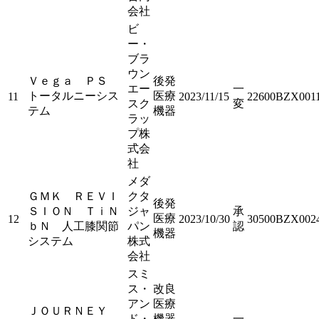
会社
ビ
ー・
ブラ
ウン
Ｖｅｇａ ＰＳ
後発
エー
一
トータルニーシス
医療
11
2023/11/15
22600BZX001
スク
変
テム
機器
ラッ
プ株
式会
社
メダ
ＧＭＫ ＲＥＶＩ
クタ
後発
ＳＩＯＮ ＴｉＮ
ジャ
承
医療
12
2023/10/30
30500BZX002
ｂＮ 人工膝関節
パン
認
機器
システム
株式
会社
スミ
ス・
改良
アン
医療
ＪＯＵＲＮＥＹ
ド・
機器
一