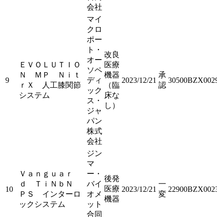
会社
マイ
クロ
ポー
ト・
改良
オー
ＥＶＯＬＵＴＩＯ
医療
ソペ
Ｎ ＭＰ Ｎｉｔ
機器
承
9
ディ
2023/12/21
30500BZX002
ｒＸ 人工膝関節
（臨
認
ック
システム
床な
ス・
し）
ジャ
パン
株式
会社
ジン
マ
Ｖａｎｇｕａｒ
ー・
後発
ｄ ＴｉＮｂＮ
バイ
一
医療
10
2023/12/21
22900BZX002
ＰＳ インターロ
オメ
変
機器
ックシステム
ット
合同