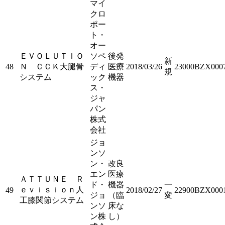
マイ
クロ
ポー
ト・
オー
ＥＶＯＬＵＴＩＯ
ソペ
後発
新
48
Ｎ ＣＣＫ大腿骨
ディ
医療
2018/03/26
23000BZX000
規
システム
ック
機器
ス・
ジャ
パン
株式
会社
ジョ
ンソ
ン・
改良
エン
医療
ＡＴＴＵＮＥ Ｒ
ド・
機器
一
ｅｖｉｓｉｏｎ人
49
2018/02/27
22900BZX000
ジョ
（臨
変
工膝関節システム
ンソ
床な
ン株
し）