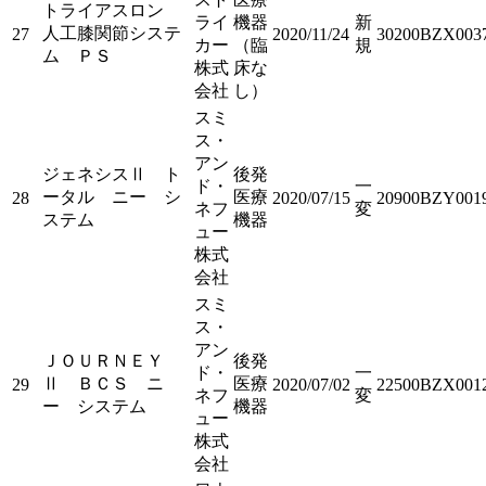
トライアスロン
ライ
機器
新
人工膝関節システ
27
2020/11/24
30200BZX003
カー
（臨
規
ム ＰＳ
株式
床な
会社
し）
スミ
ス・
アン
ジェネシスⅡ ト
後発
ド・
一
ータル ニー シ
医療
28
2020/07/15
20900BZY001
ネフ
変
ステム
機器
ュー
株式
会社
スミ
ス・
アン
ＪＯＵＲＮＥＹ
後発
ド・
一
Ⅱ ＢＣＳ ニ
医療
29
2020/07/02
22500BZX001
ネフ
変
ー システム
機器
ュー
株式
会社