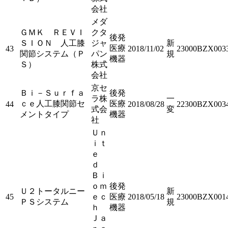
会社
メダ
ＧＭＫ ＲＥＶＩ
クタ
後発
ＳＩＯＮ 人工膝
ジャ
新
医療
43
2018/11/02
23000BZX003
関節システム（Ｐ
パン
規
機器
Ｓ）
株式
会社
京セ
Ｂｉ－Ｓｕｒｆａ
後発
ラ株
一
ｃｅ人工膝関節セ
医療
44
2018/08/28
22300BZX003
式会
変
メントタイプ
機器
社
Ｕｎ
ｉｔ
ｅ
ｄ
Ｂｉ
ｏｍ
後発
Ｕ２トータルニー
新
45
ｅｃ
医療
2018/05/18
23000BZX001
ＰＳシステム
規
ｈ
機器
Ｊａ