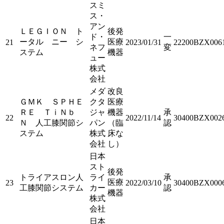
スミ
ス・
アン
ＬＥＧＩＯＮ ト
後発
ド・
一
ータル ニー シ
医療
21
2023/01/31
22200BZX006
ネフ
変
ステム
機器
ュー
株式
会社
メダ
改良
ＧＭＫ ＳＰＨＥ
クタ
医療
ＲＥ ＴｉＮｂ
ジャ
機器
承
22
2022/11/14
30400BZX002
Ｎ 人工膝関節シ
パン
（臨
認
ステム
株式
床な
会社
し）
日本
スト
後発
トライアスロン人
ライ
承
医療
23
2022/03/10
30400BZX000
工膝関節システム
カー
認
機器
株式
会社
日本