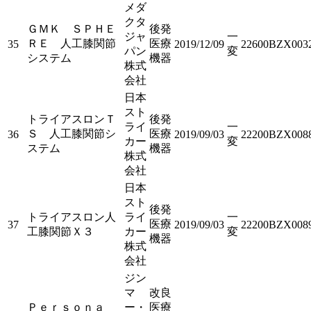
メダ
クタ
ＧＭＫ ＳＰＨＥ
後発
ジャ
一
ＲＥ 人工膝関節
医療
35
2019/12/09
22600BZX003
パン
変
システム
機器
株式
会社
日本
スト
トライアスロンＴ
後発
ライ
一
Ｓ 人工膝関節シ
医療
36
2019/09/03
22200BZX008
カー
変
ステム
機器
株式
会社
日本
スト
後発
トライアスロン人
ライ
一
医療
37
2019/09/03
22200BZX008
工膝関節Ｘ３
カー
変
機器
株式
会社
ジン
マ
改良
Ｐｅｒｓｏｎａ
ー・
医療