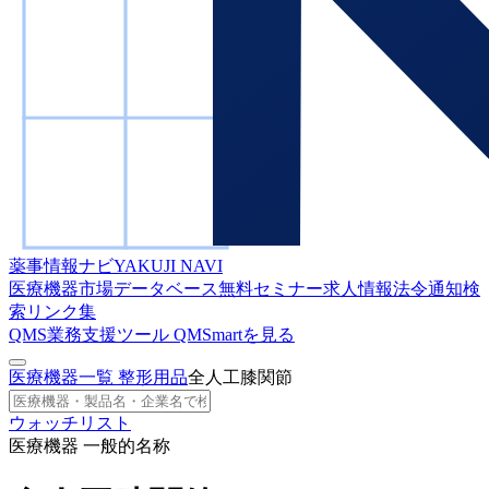
薬事情報ナビ
YAKUJI NAVI
医療機器市場データベース
無料セミナー
求人情報
法令通知検
索
リンク集
QMS業務支援ツール
QMSmartを見る
医療機器一覧
整形用品
全人工膝関節
ウォッチリスト
医療機器 一般的名称