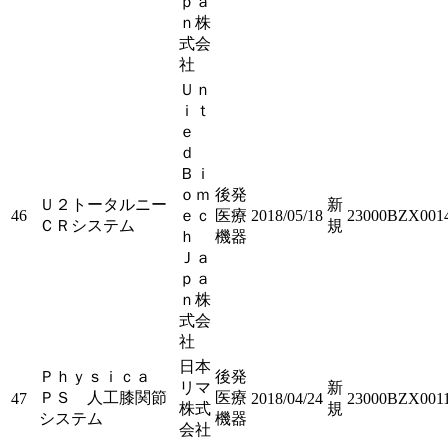
ｐａ
ｎ株
式会
社
Ｕｎ
ｉｔ
ｅ
ｄ
Ｂｉ
ｏｍ
後発
Ｕ２トータルニー
新
46
ｅｃ
医療
2018/05/18
23000BZX001
ＣＲシステム
規
ｈ
機器
Ｊａ
ｐａ
ｎ株
式会
社
日本
Ｐｈｙｓｉｃａ
後発
リマ
新
ＰＳ 人工膝関節
医療
47
2018/04/24
23000BZX001
株式
規
システム
機器
会社