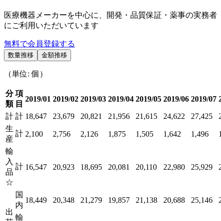
医療機器メーカーを中心に、開発・品質保証・薬事の実務者
にご利用いただいています
無料で会員登録する
数量推移
金額推移
（単位: 個）
分
項
2019/01
2019/02
2019/03
2019/04
2019/05
2019/06
2019/07
類
目
計
計
18,647
23,679
20,821
21,956
21,615
24,622
27,425
生
計
2,100
2,756
2,126
1,875
1,505
1,642
1,496
産
輸
入
計
16,547
20,923
18,695
20,081
20,110
22,980
25,929
品
☆
国
18,449
20,348
21,279
19,857
21,138
20,688
25,146
内
出
輸