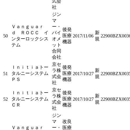
式会
社
ジン
マ
Ｖａｎｇｕａｒ
ー・
後発
ｄ ＲＯＣＣ イ
バイ
新
医療
50
2017/11/06
22900BZX003
ンターロックシス
オメ
規
機器
テム
ット
合同
会社
京セ
Ｉｎｉｔｉａトー
後発
ラ株
新
タルニーシステム
医療
51
2017/10/27
22900BZX003
式会
規
ＰＳ
機器
社
京セ
Ｉｎｉｔｉａトー
後発
ラ株
新
タルニーシステム
医療
52
2017/10/27
22900BZX003
式会
規
ＣＲ
機器
社
ジン
マ
改良
Ｖａｎｇｕａｒ
ー・
医療