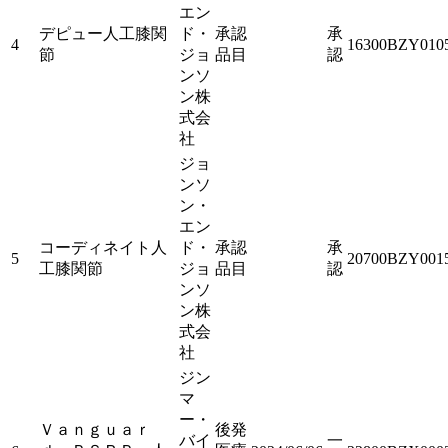
エン
デピュー人工膝関
ド・
承認
承
4
16300BZY010
節
ジョ
品目
認
ンソ
ン株
式会
社
ジョ
ンソ
ン・
エン
コーディネイト人
ド・
承認
承
5
20700BZY001
工膝関節
ジョ
品目
認
ンソ
ン株
式会
社
ジン
マ
ー・
Ｖａｎｇｕａｒ
後発
バイ
一