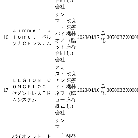
合同
し）
会社
ジン
マ
改良
ー・
医療
Ｚｉｍｍｅｒ Ｂ
バイ
機器
承
ｉｏｍｅｔ ペル
16
2023/04/17
30500BZX000
オメ
（臨
認
ソナＣＲシステム
ット
床な
合同
し）
会社
スミ
ス・
改良
ＬＥＧＩＯＮ Ｃ
アン
医療
ＯＮＣＥＬＯＣ
ド・
機器
承
17
2023/04/10
30500BZX000
セメントレスＴＫ
ネフ
（臨
認
Ａシステム
ュー
床な
株式
し）
会社
ジン
マ
ー・
バイオメット ト
後発