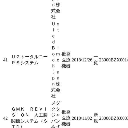
ｎ株
式会
社
Ｕｎ
ｉｔ
ｅ
ｄ
Ｂｉ
ｏｍ
後発
Ｕ２トータルニー
一
41
ｅｃ
医療
2018/12/26
23000BZX001
ＰＳシステム
変
ｈ
機器
Ｊａ
ｐａ
ｎ株
式会
社
メダ
ＧＭＫ ＲＥＶＩ
クタ
後発
ＳＩＯＮ 人工膝
ジャ
新
医療
42
2018/11/02
23000BZX003
関節システム（Ｓ
パン
規
機器
ＴＤ）
株式