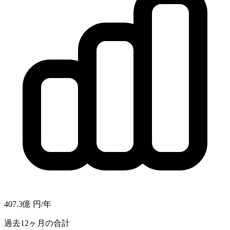
407.3億
円/年
過去12ヶ月の合計