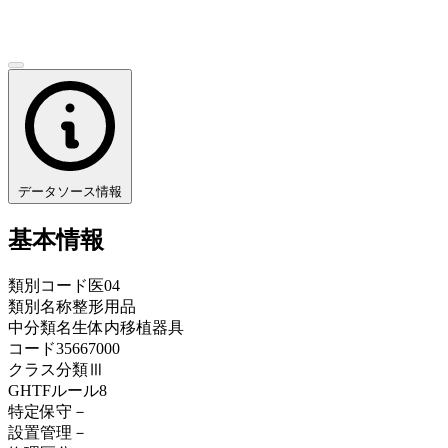
データソース情報
基本情報
類別コード
医04
類別名称
整形用品
中分類名
生体内移植器具
コード
35667000
クラス分類
Ⅲ
GHTFルール
8
特定保守
－
設置管理
－