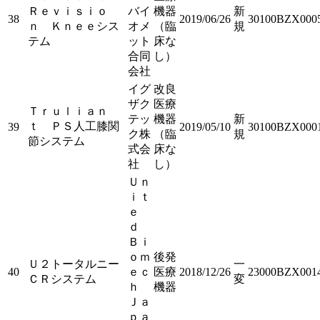
Ｒｅｖｉｓｉｏ
バイ
機器
新
38
2019/06/26
30100BZX000
ｎ Ｋｎｅｅシス
オメ
（臨
規
テム
ット
床な
合同
し）
会社
イグ
改良
ザク
医療
Ｔｒｕｌｉａｎ
テッ
機器
新
ｔ ＰＳ人工膝関
39
2019/05/10
30100BZX000
ク株
（臨
規
節システム
式会
床な
社
し）
Ｕｎ
ｉｔ
ｅ
ｄ
Ｂｉ
ｏｍ
後発
Ｕ２トータルニー
一
40
ｅｃ
医療
2018/12/26
23000BZX001
ＣＲシステム
変
ｈ
機器
Ｊａ
ｐａ