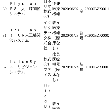
日本
Ｐｈｙｓｉｃａ
後発
リマ
一
ＰＳ 人工膝関節
医療
30
2020/06/02
23000BZX001
株式
変
システム
機器
会社
イグ
改良
ザク
医療
Ｔｒｕｌｉａｎ
テッ
機器
新
ｔ ＣＲ人工膝関
31
2020/01/28
30200BZX000
ク株
（臨
規
節システム
式会
床な
社
し）
改良
株式
医療
ｂａｌａｎＳｙ
会社
機器
新
ｓ リビジョン
32
2020/01/24
30200BZX000
マテ
（臨
規
システム
ィス
床な
し）
Ｕｎ
ｉｔ
ｅ
ｄ
改良
Ｂｉ
医療