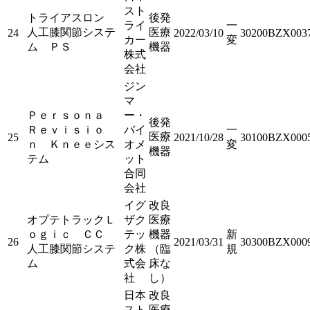
スト
トライアスロン
後発
ライ
一
人工膝関節システ
医療
24
2022/03/10
30200BZX003
カー
変
ム ＰＳ
機器
株式
会社
ジン
マ
Ｐｅｒｓｏｎａ
ー・
後発
Ｒｅｖｉｓｉｏ
バイ
一
医療
25
2021/10/28
30100BZX000
ｎ Ｋｎｅｅシス
オメ
変
機器
テム
ット
合同
会社
イグ
改良
オプテトラックＬ
ザク
医療
ｏｇｉｃ ＣＣ
テッ
機器
新
26
2021/03/31
30300BZX000
人工膝関節システ
ク株
（臨
規
ム
式会
床な
社
し）
日本
改良
スト
医療