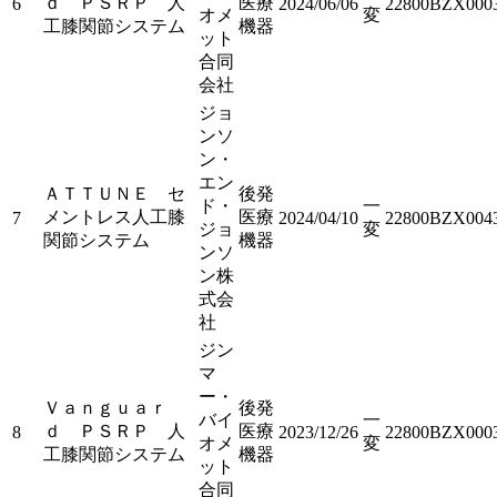
ｄ ＰＳＲＰ 人
医療
6
2024/06/06
22800BZX000
オメ
変
工膝関節システム
機器
ット
合同
会社
ジョ
ンソ
ン・
エン
ＡＴＴＵＮＥ セ
後発
ド・
一
メントレス人工膝
医療
7
2024/04/10
22800BZX004
ジョ
変
関節システム
機器
ンソ
ン株
式会
社
ジン
マ
ー・
Ｖａｎｇｕａｒ
後発
バイ
一
ｄ ＰＳＲＰ 人
医療
8
2023/12/26
22800BZX000
オメ
変
工膝関節システム
機器
ット
合同