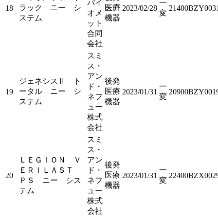
バイ
一
ラック ニー シ
医療
18
2023/02/28
21400BZY003
オメ
変
ステム
機器
ット
合同
会社
スミ
ス・
アン
ジェネシスⅡ ト
後発
ド・
一
ータル ニー シ
医療
19
2023/01/31
20900BZY001
ネフ
変
ステム
機器
ュー
株式
会社
スミ
ス・
ＬＥＧＩＯＮ Ｖ
アン
後発
ＥＲＩＬＡＳＴ
ド・
一
医療
20
2023/01/31
22400BZX002
ＰＳ ニー シス
ネフ
変
機器
テム
ュー
株式
会社