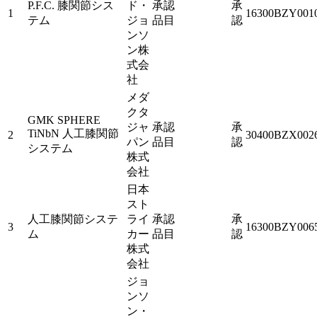
P.F.C. 膝関節シス
ド・
承認
承
1
16300BZY001
テム
ジョ
品目
認
ンソ
ン株
式会
社
メダ
クタ
GMK SPHERE
ジャ
承認
承
TiNbN 人工膝関節
2
30400BZX002
パン
品目
認
システム
株式
会社
日本
スト
人工膝関節システ
ライ
承認
承
3
16300BZY006
ム
カー
品目
認
株式
会社
ジョ
ンソ
ン・