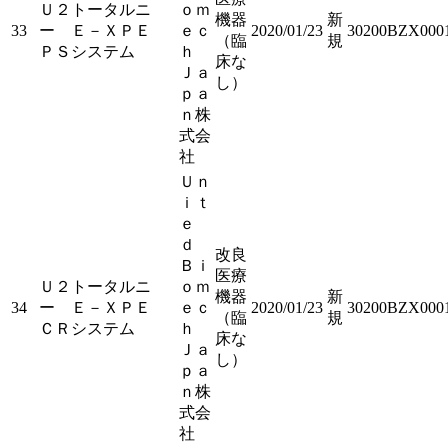
Ｕ２トータルニ
ｏｍ
機器
新
33
ー Ｅ－ＸＰＥ
ｅｃ
2020/01/23
30200BZX000
（臨
規
ＰＳシステム
ｈ
床な
Ｊａ
し）
ｐａ
ｎ株
式会
社
Ｕｎ
ｉｔ
ｅ
ｄ
改良
Ｂｉ
医療
Ｕ２トータルニ
ｏｍ
機器
新
34
ー Ｅ－ＸＰＥ
ｅｃ
2020/01/23
30200BZX000
（臨
規
ＣＲシステム
ｈ
床な
Ｊａ
し）
ｐａ
ｎ株
式会
社