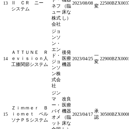
Ⅱ ＣＲ ニー
13
2023/08/08
22500BZX003
ネフ
（臨
変
システム
ュー
床な
株式
し）
会社
ジョ
ンソ
ン・
エン
ＡＴＴＵＮＥ Ｒ
後発
ド・
一
ｅｖｉｓｉｏｎ人
医療
14
2023/04/25
22900BZX000
ジョ
変
工膝関節システム
機器
ンソ
ン株
式会
社
ジン
マ
改良
ー・
医療
Ｚｉｍｍｅｒ Ｂ
バイ
機器
承
ｉｏｍｅｔ ペル
15
2023/04/17
30500BZX000
オメ
（臨
認
ソナＰＳシステム
ット
床な