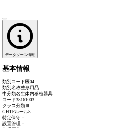
データソース情報
基本情報
類別コード
医04
類別名称
整形用品
中分類名
生体内移植器具
コード
38161003
クラス分類
Ⅲ
GHTFルール
8
特定保守
－
設置管理
－