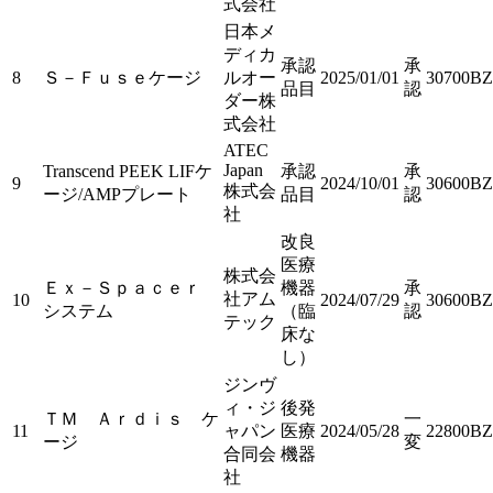
式会社
日本メ
ディカ
承認
承
8
Ｓ－Ｆｕｓｅケージ
ルオー
2025/01/01
30700BZ
品目
認
ダー株
式会社
ATEC
Japan
Transcend PEEK LIFケ
承認
承
9
2024/10/01
30600BZ
株式会
ージ/AMPプレート
品目
認
社
改良
医療
株式会
Ｅｘ－Ｓｐａｃｅｒ
機器
承
社アム
10
2024/07/29
30600BZ
システム
（臨
認
テック
床な
し）
ジンヴ
ィ・ジ
後発
ＴＭ Ａｒｄｉｓ ケ
一
11
ャパン
医療
2024/05/28
22800BZ
ージ
変
合同会
機器
社