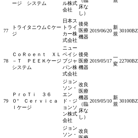
（臨
規
ージ システム
ル株式
床な
会社
し）
日本ス
後発
トライタニウムＣケー
トライ
新
医療
77
2019/06/20
30100BZ
ジ
カー株
規
機器
式会社
ニュー
ＣｏＲｏｅｎｔ ＸＬ
ベイシ
後発
一
78
－Ｔ ＰＥＥＫケージ
ブジャ
医療
2019/05/17
22700BZ
変
システム
パン株
機器
式会社
ジョン
改良
ソン・
医療
ＰｒｏＴｉ ３６
エン
機器
新
79
０° Ｃｅｒｖｉｃａ
ド・ジ
2019/05/10
30100BZ
（臨
規
ｌケージ
ョンソ
床な
ン株式
し）
会社
ジョン
改良
ソン・
医療