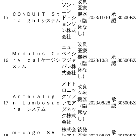
改良
ソン・
医療
エン
ＣＯＮＤＵＩＴ Ｓｔ
機器
承
15
ド・ジ
2023/11/10
30500BZ
ｒａｉｇｈｔシステム
（臨
認
ョンソ
床な
ン株式
し）
会社
改良
ニュー
医療
Ｍｏｄｕｌｕｓ Ｃｅ
ベイシ
機器
承
ｒｖｉｃａｌケージシ
ブジャ
16
2023/10/31
30500BZ
（臨
認
ステム
パン株
床な
式会社
し）
メドト
改良
ロニッ
医療
Ａｎｔｅｒａｌｉｇ
クソフ
機器
承
17
ｎ Ｌｕｍｂｏｓａｃ
ァモア
2023/08/28
30500BZ
（臨
認
ｒａｌシステム
ダネッ
床な
ク株式
し）
会社
株式会
後発
ｍ－ｃａｇｅ ＳＲ
承
18
社アム
医療
2023/08/07
30500BZ