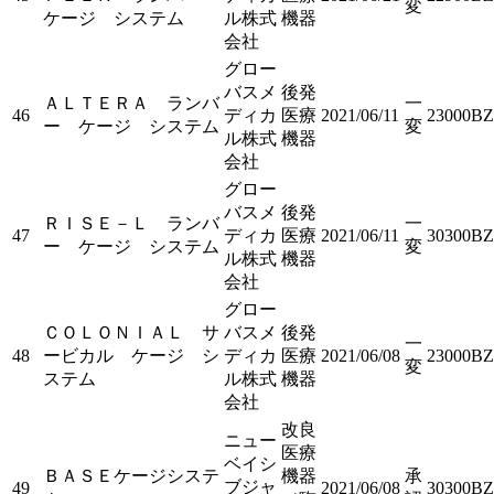
変
ケージ システム
ル株式
機器
会社
グロー
バスメ
後発
ＡＬＴＥＲＡ ランバ
一
46
ディカ
医療
2021/06/11
23000BZ
ー ケージ システム
変
ル株式
機器
会社
グロー
バスメ
後発
ＲＩＳＥ－Ｌ ランバ
一
47
ディカ
医療
2021/06/11
30300BZ
ー ケージ システム
変
ル株式
機器
会社
グロー
ＣＯＬＯＮＩＡＬ サ
バスメ
後発
一
48
ービカル ケージ シ
ディカ
医療
2021/06/08
23000BZ
変
ステム
ル株式
機器
会社
改良
ニュー
医療
ベイシ
ＢＡＳＥケージシステ
機器
承
ブジャ
49
2021/06/08
30300BZ