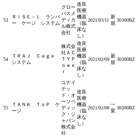
改良
グロー
医療
バスメ
ＲＩＳＥ－Ｌ ランバ
機器
新
ディカ
53
2021/03/11
30300BZ
ー ケージ システム
（臨
規
ル株式
床な
会社
し）
改良
株式会
医療
社ＡＣ
ＴＲＡＪ Ｃａｇｅ
機器
新
ＴＹＰ
54
2021/02/09
30300BZ
システム
（臨
規
ｏｗｅ
床な
ｒ
し）
ユナイ
テッ
改良
ド・オ
医療
ーソペ
ＴＡＮＫ ＴｏＰ ケ
機器
一
55
ディッ
2021/02/08
30200BZ
ージ
（臨
変
ク・ジ
床な
ャパン
し）
株式会
社