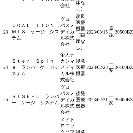
床な
会社
し）
改良
グロー
医療
ＣＯＡＬＩＴＩＯＮ
バスメ
機器
承
ＭＩＳ ケージ シス
ディカ
23
2023/03/15
30500BZ
（臨
認
テム
ル株式
床な
会社
し）
帝人ナ
ＳｔｅｒｉＳｐｉｎ
カシマ
後発
一
24
ｅ ランバーケージシ
メディ
医療
2023/02/28
30100BZ
変
ステム
カル株
機器
式会社
グロー
バスメ
後発
ＲＩＳＥ－Ｌ ランバ
一
25
ディカ
医療
2023/02/21
30300BZ
ー ケージ システム
変
ル株式
機器
会社
メドト
ロニッ
クソフ
後発