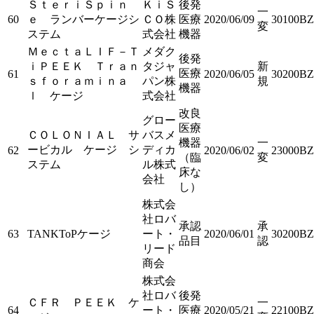
ＳｔｅｒｉＳｐｉｎ
ＫｉＳ
後発
一
60
ｅ ランバーケージシ
ＣＯ株
医療
2020/06/09
30100BZ
変
ステム
式会社
機器
ＭｅｃｔａＬＩＦ－Ｔ
メダク
後発
ｉＰＥＥＫ Ｔｒａｎ
タジャ
新
医療
61
2020/06/05
30200BZ
ｓｆｏｒａｍｉｎａ
パン株
規
機器
ｌ ケージ
式会社
改良
グロー
医療
ＣＯＬＯＮＩＡＬ サ
バスメ
機器
一
ービカル ケージ シ
ディカ
62
2020/06/02
23000BZ
（臨
変
ステム
ル株式
床な
会社
し）
株式会
社ロバ
承認
承
63
TANKToPケージ
ート・
2020/06/01
30200BZ
品目
認
リード
商会
株式会
社ロバ
後発
ＣＦＲ ＰＥＥＫ ケ
一
64
ート・
医療
2020/05/21
22100BZ