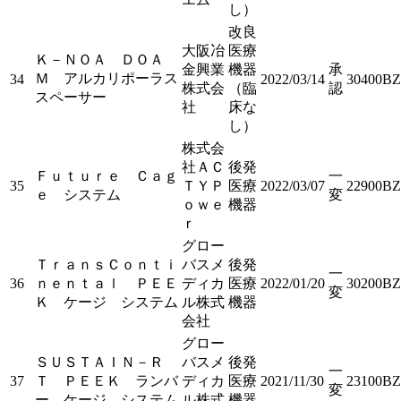
し）
改良
大阪冶
医療
Ｋ－ＮＯＡ ＤＯＡ
金興業
機器
承
Ｍ アルカリポーラス
34
2022/03/14
30400BZ
株式会
（臨
認
スペーサー
社
床な
し）
株式会
社ＡＣ
後発
Ｆｕｔｕｒｅ Ｃａｇ
一
35
ＴＹＰ
医療
2022/03/07
22900BZ
ｅ システム
変
ｏｗｅ
機器
ｒ
グロー
ＴｒａｎｓＣｏｎｔｉ
バスメ
後発
一
36
ｎｅｎｔａｌ ＰＥＥ
ディカ
医療
2022/01/20
30200BZ
変
Ｋ ケージ システム
ル株式
機器
会社
グロー
ＳＵＳＴＡＩＮ－Ｒ
バスメ
後発
一
37
Ｔ ＰＥＥＫ ランバ
ディカ
医療
2021/11/30
23100BZ
変
ー ケージ システム
ル株式
機器