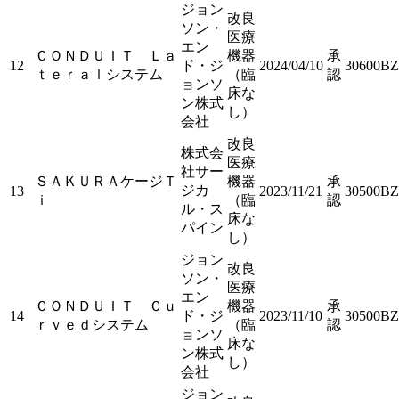
ジョン
改良
ソン・
医療
エン
ＣＯＮＤＵＩＴ Ｌａ
機器
承
12
ド・ジ
2024/04/10
30600BZ
ｔｅｒａｌシステム
（臨
認
ョンソ
床な
ン株式
し）
会社
改良
株式会
医療
社サー
ＳＡＫＵＲＡケージＴ
機器
承
ジカ
13
2023/11/21
30500BZ
ｉ
（臨
認
ル・ス
床な
パイン
し）
ジョン
改良
ソン・
医療
エン
ＣＯＮＤＵＩＴ Ｃｕ
機器
承
14
ド・ジ
2023/11/10
30500BZ
ｒｖｅｄシステム
（臨
認
ョンソ
床な
ン株式
し）
会社
ジョン