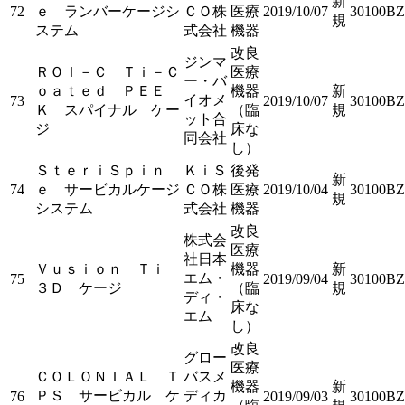
新
72
ｅ ランバーケージシ
ＣＯ株
医療
2019/10/07
30100BZ
規
ステム
式会社
機器
改良
ジンマ
ＲＯＩ－Ｃ Ｔｉ－Ｃ
医療
ー・バ
ｏａｔｅｄ ＰＥＥ
機器
新
イオメ
73
2019/10/07
30100BZ
Ｋ スパイナル ケー
（臨
規
ット合
ジ
床な
同会社
し）
ＳｔｅｒｉＳｐｉｎ
ＫｉＳ
後発
新
74
ｅ サービカルケージ
ＣＯ株
医療
2019/10/04
30100BZ
規
システム
式会社
機器
改良
株式会
医療
社日本
Ｖｕｓｉｏｎ Ｔｉ
機器
新
エム・
75
2019/09/04
30100BZ
３Ｄ ケージ
（臨
規
ディ・
床な
エム
し）
改良
グロー
医療
ＣＯＬＯＮＩＡＬ Ｔ
バスメ
機器
新
ＰＳ サービカル ケ
ディカ
76
2019/09/03
30100BZ