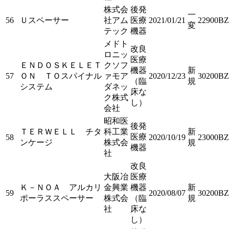
株式会
後発
一
56
Ｕスペーサー
社アム
医療
2021/01/21
22900BZ
変
テック
機器
メドト
改良
ロニッ
医療
ＥＮＤＯＳＫＥＬＥＴ
クソフ
機器
新
57
ＯＮ ＴＯスパイナル
ァモア
2020/12/23
30200BZ
（臨
規
システム
ダネッ
床な
ク株式
し）
会社
昭和医
後発
ＴＥＲＷＥＬＬ チタ
科工業
新
医療
58
2020/10/19
23000B
ンケージ
株式会
規
機器
社
改良
大阪冶
医療
Ｋ－ＮＯＡ アルカリ
金興業
機器
新
59
2020/08/07
30200BZ
ポーラススペーサー
株式会
（臨
規
社
床な
し）