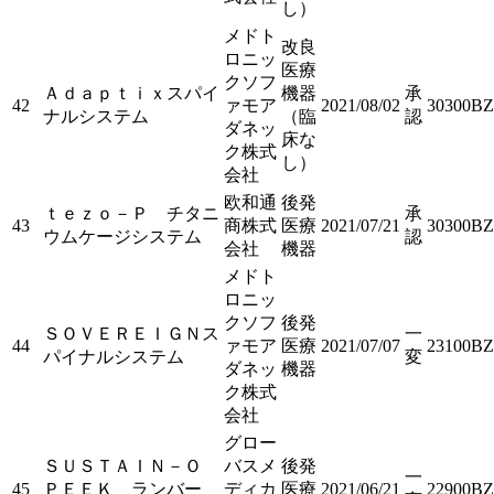
し）
メドト
改良
ロニッ
医療
クソフ
Ａｄａｐｔｉｘスパイ
機器
承
42
ァモア
2021/08/02
30300BZ
ナルシステム
（臨
認
ダネッ
床な
ク株式
し）
会社
欧和通
後発
ｔｅｚｏ－Ｐ チタニ
承
43
商株式
医療
2021/07/21
30300BZ
ウムケージシステム
認
会社
機器
メドト
ロニッ
クソフ
後発
ＳＯＶＥＲＥＩＧＮス
一
44
ァモア
医療
2021/07/07
23100BZ
パイナルシステム
変
ダネッ
機器
ク株式
会社
グロー
ＳＵＳＴＡＩＮ－Ｏ
バスメ
後発
一
45
ＰＥＥＫ ランバー
ディカ
医療
2021/06/21
22900BZ