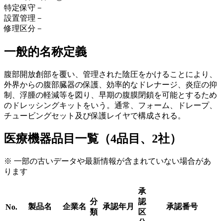
特定保守
－
設置管理
－
修理区分
－
一般的名称定義
腹部開放創部を覆い、管理された陰圧をかけることにより、
外界からの腹部臓器の保護、効率的なドレナージ、炎症の抑
制、浮腫の軽減等を図り、早期の腹膜閉鎖を可能とするため
のドレッシングキットをいう。通常、フォーム、ドレープ、
チュービングセット及び保護レイヤで構成される。
医療機器品目一覧（4品目、2社）
※ 一部の古いデータや最新情報が含まれていない場合があ
ります
承
分
認
製品名
企業名
承認年月
承認番号
No.
類
区