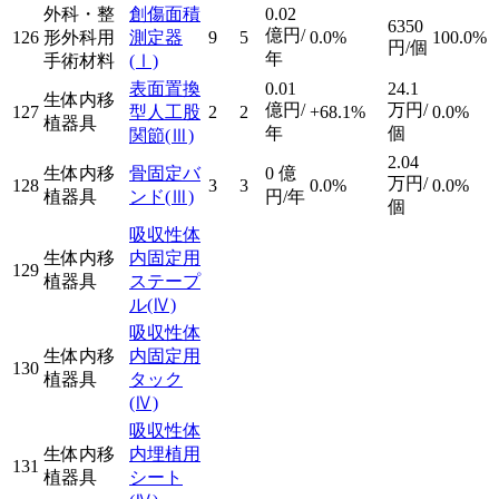
外科・整
創傷面積
0.02
6350
億円/
126
形外科用
測定器
9
5
0.0%
100.0%
円/個
年
手術材料
(Ⅰ)
表面置換
0.01
24.1
生体内移
億円/
万円/
127
型人工股
2
2
+68.1%
0.0%
植器具
年
個
関節
(Ⅲ)
2.04
生体内移
骨固定バ
0
億
万円/
128
3
3
0.0%
0.0%
植器具
ンド
(Ⅲ)
円/年
個
吸収性体
生体内移
内固定用
129
植器具
ステープ
ル
(Ⅳ)
吸収性体
生体内移
内固定用
130
植器具
タック
(Ⅳ)
吸収性体
生体内移
内埋植用
131
植器具
シート