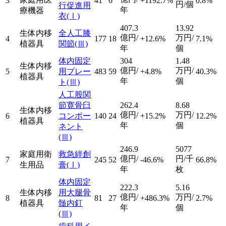
3
41
6
+1192.7%
0.8%
円/個
行促進用
年
療機器
衣
(Ⅰ)
407.3
13.92
生体内移
全人工膝
億円/
万円/
4
177
18
+12.6%
7.1%
植器具
関節
(Ⅲ)
年
個
体内固定
304
1.48
生体内移
億円/
万円/
5
用プレー
483
59
+4.8%
40.3%
植器具
年
個
ト
(Ⅲ)
人工股関
節寛骨臼
262.4
8.68
生体内移
億円/
万円/
6
コンポー
140
24
+15.2%
12.2%
植器具
年
個
ネント
(Ⅲ)
246.9
5077
家庭用衛
救急絆創
億円/
円/千
7
245
52
-46.6%
66.8%
生用品
膏
(Ⅰ)
年
枚
体内固定
222.3
5.16
生体内移
用大腿骨
億円/
万円/
8
81
27
+486.3%
2.7%
植器具
髄内釘
年
個
(Ⅲ)