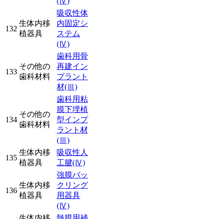
(Ⅳ)
吸収性体
生体内移
内固定シ
132
植器具
ステム
(Ⅳ)
歯科用骨
その他の
再建イン
133
歯科材料
プラント
材
(Ⅲ)
歯科用粘
膜下埋植
その他の
134
型インプ
歯科材料
ラント材
(Ⅲ)
生体内移
吸収性人
135
植器具
工腱
(Ⅳ)
強膜バッ
生体内移
クリング
136
植器具
用器具
(Ⅳ)
生体内移
髄膜用補