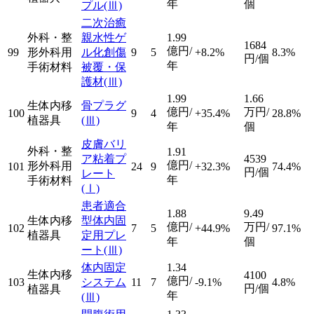
年
個
プル
(Ⅲ)
二次治癒
外科・整
親水性ゲ
1.99
1684
億円/
99
形外科用
ル化創傷
9
5
+8.2%
8.3%
円/個
年
手術材料
被覆・保
護材
(Ⅲ)
1.99
1.66
生体内移
骨プラグ
億円/
万円/
100
9
4
+35.4%
28.8%
植器具
(Ⅲ)
年
個
皮膚バリ
外科・整
1.91
ア粘着プ
4539
億円/
形外科用
101
24
9
+32.3%
74.4%
円/個
レート
年
手術材料
(Ⅰ)
患者適合
1.88
9.49
生体内移
型体内固
億円/
万円/
102
7
5
+44.9%
97.1%
植器具
定用プレ
年
個
ート
(Ⅲ)
体内固定
1.34
生体内移
4100
億円/
103
システム
11
7
-9.1%
4.8%
円/個
植器具
年
(Ⅲ)