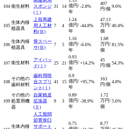
開腹術用
1.33
407
億円/
104
衛生材料
スポンジ
31
14
-2.8%
9.6%
円/個
年
(Ⅰ)
上肢再建
1.24
47.13
生体内移
億円/
万円/
105
用人工材
7
4
-44.8%
40.4%
植器具
年
個
料
(Ⅲ)
1.16
1.68
生体内移
骨スペー
億円/
万円/
106
7
5
-6.6%
81.5%
植器具
サ
(Ⅲ)
年
個
0.93
アイパッ
45
億円/
衛生材料
107
25
21
+14.2%
54.3%
円/個
ド
(Ⅰ)
年
歯科用咬
0.9
その他の
163
億円/
108
合スプリ
41
15
+95.7%
4.8%
円/個
歯科材料
年
ント
(Ⅰ)
その他の
自家植皮
0.89
1.72
億円/
万円/
109
処置用機
拡張器
9
3
-38.9%
5.6%
年
個
器
(Ⅱ)
人工股関
節寛骨臼
0.75
8.77
生体内移
サポート
億円/
万円/