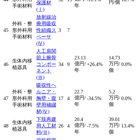
円/個
保護材
年
手術材料
(Ⅰ)
放射線治
外科・整
療用吸収
45
形外科用
性組織ス
3
7
手術材料
ペーサ
(Ⅳ)
人工肩関
節上腕骨
23.13
14.73
生体内移
億円/
万円/
46
コンポー
34
9
+26.4%
0.0%
植器具
年
個
ネント
(Ⅲ)
吸収性ヘ
外科・整
ルニア・
22.7
5.2
億円/
万円/
47
形外科用
胸壁・腹
17
4
-34.5%
0.0%
年
個
手術材料
壁用補綴
材
(Ⅳ)
下肢再建
20.4
39.01
生体内移
億円/
万円/
48
用人工材
26
4
-7.5%
13.4%
植器具
年
個
料
(Ⅲ)