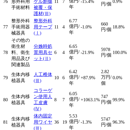
億円/
76
形外科用
ゲル創傷
11
7
-15.4%
0.9%
円/個
年
手術材料
被覆・保
護材
(Ⅲ)
整形外科
整形外科
6.77
660
億円/
77
手術用器
用テープ
11
4
-1.0%
18.8%
円/個
年
械器具
(Ⅰ)
その他の
衛生材
分娩時処
6.65
5978
億円/
78
料、衛生
置用具セ
6
4
-21.9%
100.0%
円/個
年
用品及び
ット
(Ⅱ)
関連製品
6.42
2.82
生体内移
人工椎体
億円/
万円/
79
10
6
+87.9%
0.0%
植器具
(Ⅲ)
年
個
コラーゲ
6.05
生体内移
ン使用人
747
億円/
80
8
7
+1063.1%
99.9%
円/個
植器具
工皮膚
年
(Ⅳ)
体内固定
5.53
生体内移
5747
億円/
81
用ワイヤ
36
19
-1.3%
96.3%
円/個
植器具
年
(Ⅲ)