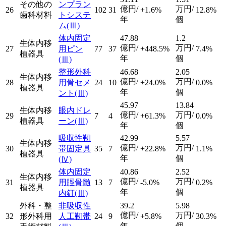
その他の
ンプラン
億円/
万円/
26
102
31
+1.6%
12.8%
歯科材料
トシステ
年
個
ム
(Ⅲ)
体内固定
47.88
1.2
生体内移
億円/
万円/
27
用ピン
77
37
+448.5%
7.4%
植器具
年
個
(Ⅲ)
整形外科
46.68
2.05
生体内移
億円/
万円/
28
用骨セメ
24
10
+24.0%
0.0%
植器具
年
個
ント
(Ⅲ)
45.97
13.84
生体内移
眼内ドレ
億円/
万円/
29
7
4
+61.3%
0.0%
植器具
ーン
(Ⅲ)
年
個
吸収性靭
42.99
5.57
生体内移
億円/
万円/
30
帯固定具
35
7
+22.8%
1.1%
植器具
年
個
(Ⅳ)
体内固定
40.86
2.52
生体内移
億円/
万円/
31
用脛骨髄
13
7
-5.0%
0.2%
植器具
年
個
内釘
(Ⅲ)
外科・整
非吸収性
39.2
5.98
億円/
万円/
32
形外科用
人工靭帯
24
9
+5.8%
30.3%
年
個