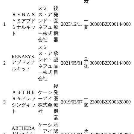
分
スミ
後
ＲＥＮＡＳ
ス・ア
発
ＹＳアブド
ンド・
医
一
1
2023/12/11
30300BZX00144000
ミナルキッ
ネフュ
療
変
ト
ー株式
機
会社
器
スミ
ス・ア
承
RENASYS
ンド・
認
承
アブドミナ
2
2021/05/01
30300BZX00144000
ネフュ
品
認
ルキット
ー株式
目
会社
後
ＡＢＴＨＥ
ケーシ
発
ＲＡドレッ
ーアイ
医
一
3
2019/03/07
23000BZX00328000
シングキッ
株式会
療
変
ト
社
機
器
ケーシ
承
ABTHERA
ーアイ
認
承
ドレッシン