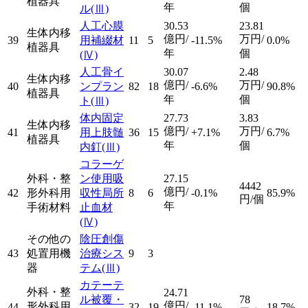
植器具
年
個
ル
(Ⅲ)
人工心膜
30.53
23.81
生体内移
億円/
万円/
39
用補綴材
11
5
-11.5%
0.0%
植器具
年
個
(Ⅳ)
人工骨イ
30.07
2.48
生体内移
億円/
万円/
40
ンプラン
82
18
-6.6%
90.8%
植器具
年
個
ト
(Ⅲ)
体内固定
27.73
3.83
生体内移
億円/
万円/
41
用上肢髄
36
15
+7.1%
6.7%
植器具
年
個
内釘
(Ⅲ)
コラーゲ
外科・整
ン使用吸
27.15
4442
億円/
42
形外科用
収性局所
8
6
-0.1%
85.9%
円/個
年
手術材料
止血材
(Ⅳ)
その他の
陰圧創傷
43
処置用機
治療シス
9
3
器
テム
(Ⅲ)
カテーテ
外科・整
24.71
ル被覆・
78
億円/
形外科用
44
32
19
-11.1%
18.7%