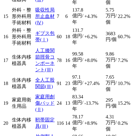
年
個
外科・整
吸収性局
137.8
5.75
億円/
万円/
15
形外科用
所止血材
7
6
+4.3%
22.2%
年
個
手術材料
(Ⅳ)
外科・整
131.7
ギプス包
3683
億円/
16
形外科用
60
18
+6.2%
60.7%
円/個
帯
(Ⅰ)
年
手術材料
人工膝関
99.58
9.86
生体内移
節脛骨コ
億円/
万円/
17
78
16
+8.0%
7.2%
植器具
ンポーネ
年
個
ント
(Ⅲ)
97.1
7.65
生体内移
全人工股
億円/
万円/
18
91
23
+27.4%
10.7%
植器具
関節
(Ⅲ)
年
個
家庭用創
83.34
家庭用衛
295
億円/
19
傷パッド
24
13
-13.7%
15.2%
円/個
生用品
年
(Ⅱ)
78.17
4.31
生体内移
靭帯固定
億円/
万円/
20
116
14
+8.9%
0.2%
植器具
具
(Ⅲ)
年
個