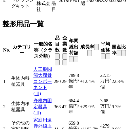
4
2018/10/01
23000BZX00328000
株式会
品
認
グキット
社
目
整形用品一覧
品
企
年間
一般的名
目
業
平均
カテゴリ
総出
成長率
国産比
No.
称（クラ
数
数
価格
ー
荷額
率
ス分類）
人工股関
節大腿骨
789.8
22.15
生体内移
億円/
万円/
1
コンポー
290
29
+12.4%
22.8%
植器具
年
個
ネント
(Ⅲ)
脊椎内固
664.4
3.68
生体内移
億円/
万円/
2
定器具
363
47
+29.9%
9.3%
植器具
年
個
(Ⅲ)
家庭用遠
その他の
659.8
赤外線血
4279
億円/
家庭用医