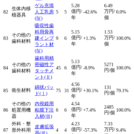
ゲル充填
5.28
6.49
生体内移
億円/
万円/
82
人工乳房
5
5
-42.6%
0.0%
植器具
年
個
(Ⅳ)
吸収性歯
科用骨再
5.15
1.53
その他の
億円/
万円/
83
建インプ
9
6
+1.3%
100.0%
歯科材料
年
個
ラント材
(Ⅳ)
歯科用精
5.13
その他の
密磁性ア
5271
億円/
84
45
6
-8.9%
100.0%
円/個
歯科材料
タッチメ
年
ント
(Ⅱ)
4.56
綿状パッ
131
億円/
衛生材料
85
75
31
+30.1%
79.1%
円/個
ド
(Ⅰ)
年
その他の
内視鏡用
4.54
2485
億円/
86
処置用機
粘膜下注
6
6
+7.4%
100.0%
円/個
年
器
入材
(Ⅲ)
外科・整
4.23
7.33
皮膚拡張
億円/
万円/
87
形外科用
4
4
-57.3%
9.4%
器
(Ⅲ)