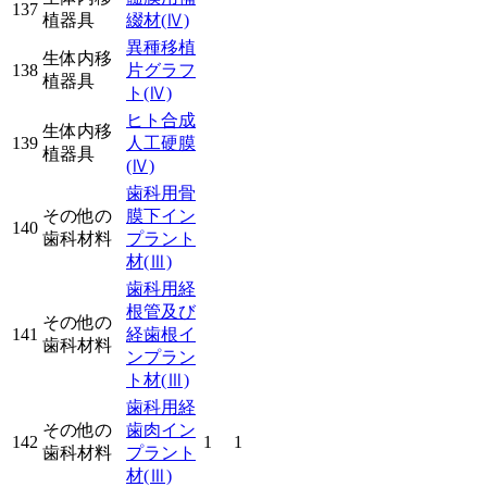
137
植器具
綴材
(Ⅳ)
異種移植
生体内移
138
片グラフ
植器具
ト
(Ⅳ)
ヒト合成
生体内移
139
人工硬膜
植器具
(Ⅳ)
歯科用骨
その他の
膜下イン
140
歯科材料
プラント
材
(Ⅲ)
歯科用経
根管及び
その他の
141
経歯根イ
歯科材料
ンプラン
ト材
(Ⅲ)
歯科用経
その他の
歯肉イン
142
1
1
歯科材料
プラント
材
(Ⅲ)