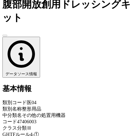
腹部開放創用ドレッシングキ
ット
データソース情報
基本情報
類別コード
医04
類別名称
整形用品
中分類名
その他の処置用機器
コード
47406003
クラス分類
Ⅲ
GHTFルール
4-①