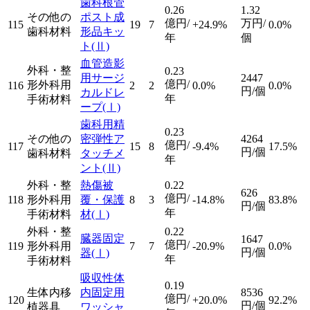
歯科根管
0.26
1.32
その他の
ポスト成
億円/
万円/
115
19
7
+24.9%
0.0%
歯科材料
形品キッ
年
個
ト
(Ⅱ)
血管造影
外科・整
0.23
用サージ
2447
億円/
形外科用
116
2
2
0.0%
0.0%
円/個
カルドレ
年
手術材料
ープ
(Ⅰ)
歯科用精
0.23
その他の
密弾性ア
4264
億円/
117
15
8
-9.4%
17.5%
円/個
歯科材料
タッチメ
年
ント
(Ⅱ)
外科・整
熱傷被
0.22
626
億円/
118
形外科用
覆・保護
8
3
-14.8%
83.8%
円/個
年
手術材料
材
(Ⅰ)
外科・整
0.22
臓器固定
1647
億円/
119
形外科用
7
7
-20.9%
0.0%
円/個
器
(Ⅰ)
年
手術材料
吸収性体
0.19
生体内移
内固定用
8536
億円/
120
+20.0%
92.2%
円/個
植器具
ワッシャ