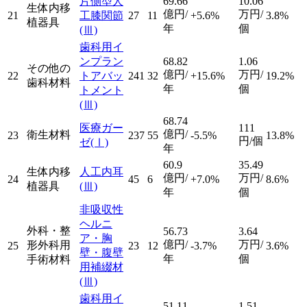
片側型人
69.66
10.06
生体内移
億円/
万円/
21
工膝関節
27
11
+5.6%
3.8%
植器具
年
個
(Ⅲ)
歯科用イ
ンプラン
68.82
1.06
その他の
億円/
万円/
22
トアバッ
241
32
+15.6%
19.2%
歯科材料
年
個
トメント
(Ⅲ)
68.74
医療ガー
111
億円/
衛生材料
23
237
55
-5.5%
13.8%
円/個
ゼ
(Ⅰ)
年
60.9
35.49
生体内移
人工内耳
億円/
万円/
24
45
6
+7.0%
8.6%
植器具
(Ⅲ)
年
個
非吸収性
ヘルニ
外科・整
56.73
3.64
ア・胸
億円/
万円/
形外科用
25
23
12
-3.7%
3.6%
壁・腹壁
年
個
手術材料
用補綴材
(Ⅲ)
歯科用イ
51.11
1.51