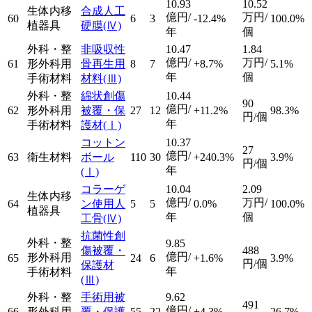
10.93
10.52
生体内移
合成人工
億円/
万円/
60
6
3
-12.4%
100.0%
植器具
硬膜
(Ⅳ)
年
個
外科・整
非吸収性
10.47
1.84
億円/
万円/
61
形外科用
骨再生用
8
7
+8.7%
5.1%
年
個
手術材料
材料
(Ⅲ)
外科・整
綿状創傷
10.44
90
億円/
62
形外科用
被覆・保
27
12
+11.2%
98.3%
円/個
年
手術材料
護材
(Ⅰ)
コットン
10.37
27
億円/
63
衛生材料
ボール
110
30
+240.3%
3.9%
円/個
年
(Ⅰ)
コラーゲ
10.04
2.09
生体内移
億円/
万円/
64
ン使用人
5
5
0.0%
100.0%
植器具
年
個
工骨
(Ⅳ)
抗菌性創
外科・整
9.85
傷被覆・
488
億円/
形外科用
65
24
6
+1.6%
3.9%
円/個
保護材
年
手術材料
(Ⅲ)
外科・整
手術用被
9.62
491
億円/
66
形外科用
覆・保護
55
22
+4.3%
26.7%