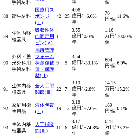
年
個
手術材料
医療用ス
4.06
76
億円/
88
衛生材料
ポンジ
42
25
+6.6%
11.6%
円/個
年
(Ⅰ)
吸収性体
3.55
1.16
生体内移
億円/
万円/
89
内固定用
1
1
0.0%
100.0%
植器具
年
個
ピン
(Ⅳ)
局所管理
外科・整
フォーム
3.54
604
億円/
90
形外科用
状創傷被
9
5
-33.1%
6.0%
円/個
年
手術材料
覆・保護
材
(Ⅱ)
3.19
14.15
生体内移
全人工肘
億円/
万円/
91
22
7
-2.8%
15.2%
植器具
関節
(Ⅲ)
年
個
3.18
家庭用衛
液体包帯
189
億円/
92
19
12
+7.6%
0.1%
円/個
生用品
(Ⅰ)
年
3.17
6.41
生体内移
人工指関
億円/
万円/
93
11
6
+74.8%
33.2%
植器具
節
(Ⅲ)
年
個