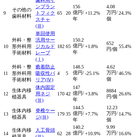
歯科用イ
ンプラン
156
4.08
その他の
億円/
万円/
9
トフィク
65
20
+11.2%
24.3%
歯科材料
年
個
スチャ
(Ⅲ)
単回使用
外科・整
汎用サー
150.2
652
億円/
10
形外科用
ジカルド
182
65
+1.8%
55.4%
円/個
年
手術材料
レープ
(Ⅰ)
外科・整
癒着防止
148.5
4.62
億円/
万円/
11
形外科用
吸収性バ
4
5
-25.1%
46.5%
年
個
手術材料
リア
(Ⅳ)
体内固定
147
生体内移
8884
億円/
12
用ネジ
170
42
+3.8%
26.6%
円/個
植器具
年
(Ⅲ)
144.5
12.23
生体内移
脊椎ケー
億円/
万円/
13
179
35
+7.7%
14.7%
植器具
ジ
(Ⅲ)
年
個
140.2
9.99
生体内移
人工骨頭
億円/
万円/
14
62
28
+10.9%
16.6%
植器具
(Ⅲ)