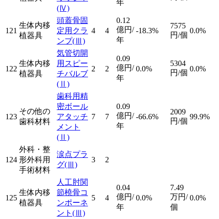
年
(Ⅳ)
頭蓋骨固
0.12
生体内移
7575
億円/
121
定用クラ
4
4
-18.3%
0.0%
円/個
植器具
年
ンプ
(Ⅲ)
気管切開
0.09
生体内移
用スピー
5304
億円/
122
2
2
0.0%
0.0%
円/個
植器具
チバルブ
年
(Ⅱ)
歯科用精
密ボール
0.09
その他の
2009
億円/
123
アタッチ
7
7
-66.6%
99.9%
円/個
歯科材料
年
メント
(Ⅱ)
外科・整
涙点プラ
124
形外科用
3
2
グ
(Ⅲ)
手術材料
人工肘関
0.04
7.49
生体内移
節橈骨コ
億円/
万円/
125
5
4
0.0%
0.0%
植器具
ンポーネ
年
個
ント
(Ⅲ)