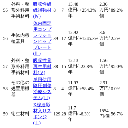
外科・整
吸収性組
13.48
2.36
億円/
万円/
55
形外科用
織補強材
8
7
+254.3%
89.2%
年
個
手術材料
(Ⅳ)
体内固定
用コンプ
12.92
3.6
生体内移
レッショ
億円/
万円/
56
39
17
+1245.3%
2.2%
植器具
ンヒップ
年
個
プレート
(Ⅲ)
外科・整
吸収性骨
12.13
1.56
億円/
万円/
57
形外科用
再生用材
38
15
-23.8%
95.0%
年
個
手術材料
料
(Ⅳ)
単回使用
その他の
11.93
2.91
陰圧創傷
億円/
万円/
処置用機
58
8
4
+58.4%
0.0%
治療シス
年
個
器
テム
(Ⅲ)
X線造影
11.7
材入りス
1554
億円/
衛生材料
59
129
28
-6.3%
56.7%
円/個
ポンジ
年
(Ⅰ)