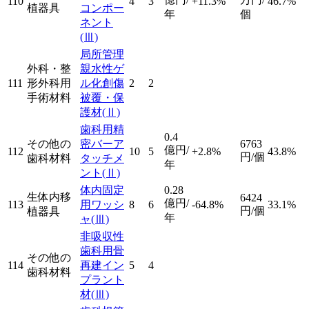
110
4
3
+11.3%
46.7%
植器具
コンポー
年
個
ネント
(Ⅲ)
局所管理
外科・整
親水性ゲ
111
形外科用
ル化創傷
2
2
手術材料
被覆・保
護材
(Ⅱ)
歯科用精
0.4
その他の
密バーア
6763
億円/
112
10
5
+2.8%
43.8%
円/個
歯科材料
タッチメ
年
ント
(Ⅱ)
体内固定
0.28
生体内移
6424
億円/
113
用ワッシ
8
6
-64.8%
33.1%
円/個
植器具
年
ャ
(Ⅲ)
非吸収性
歯科用骨
その他の
114
再建イン
5
4
歯科材料
プラント
材
(Ⅲ)