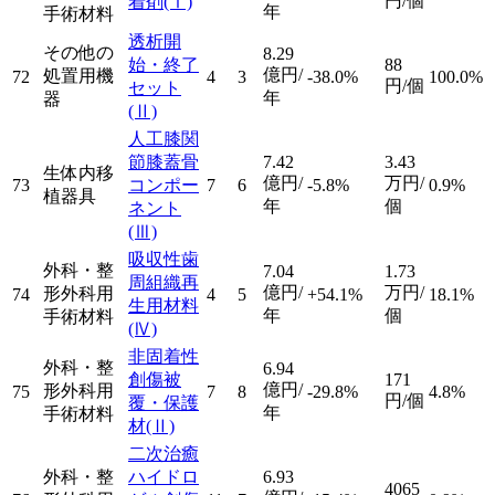
円/個
着剤
(Ⅰ)
年
手術材料
透析開
その他の
8.29
始・終了
88
億円/
処置用機
72
4
3
-38.0%
100.0%
円/個
セット
年
器
(Ⅱ)
人工膝関
節膝蓋骨
7.42
3.43
生体内移
億円/
万円/
73
コンポー
7
6
-5.8%
0.9%
植器具
年
個
ネント
(Ⅲ)
吸収性歯
外科・整
7.04
1.73
周組織再
億円/
万円/
形外科用
74
4
5
+54.1%
18.1%
生用材料
年
個
手術材料
(Ⅳ)
非固着性
外科・整
6.94
創傷被
171
億円/
形外科用
75
7
8
-29.8%
4.8%
円/個
覆・保護
年
手術材料
材
(Ⅱ)
二次治癒
外科・整
ハイドロ
6.93
4065