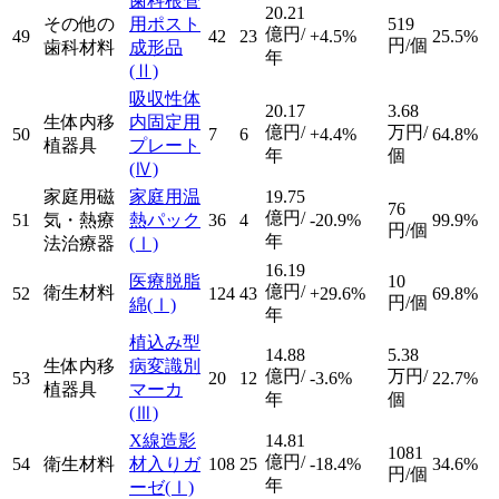
歯科根管
20.21
その他の
用ポスト
519
億円/
49
42
23
+4.5%
25.5%
円/個
歯科材料
成形品
年
(Ⅱ)
吸収性体
20.17
3.68
生体内移
内固定用
億円/
万円/
50
7
6
+4.4%
64.8%
植器具
プレート
年
個
(Ⅳ)
家庭用磁
家庭用温
19.75
76
億円/
51
気・熱療
熱パック
36
4
-20.9%
99.9%
円/個
年
法治療器
(Ⅰ)
16.19
医療脱脂
10
億円/
衛生材料
52
124
43
+29.6%
69.8%
円/個
綿
(Ⅰ)
年
植込み型
14.88
5.38
生体内移
病変識別
億円/
万円/
53
20
12
-3.6%
22.7%
植器具
マーカ
年
個
(Ⅲ)
X線造影
14.81
1081
億円/
54
衛生材料
材入りガ
108
25
-18.4%
34.6%
円/個
年
ーゼ
(Ⅰ)