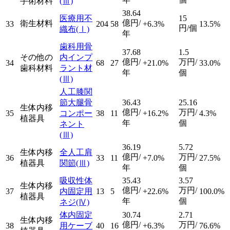
手術材料
(Ⅲ)
38.64
医療用不
15
億円/
衛生材料
33
204
58
+6.3%
13.5%
円/個
織布
(Ⅰ)
年
歯科用骨
37.68
1.5
その他の
内インプ
億円/
万円/
34
68
27
+21.0%
33.0%
歯科材料
ラント材
年
個
(Ⅲ)
人工膝関
節大腿骨
36.43
25.16
生体内移
億円/
万円/
35
コンポー
38
11
+16.2%
4.3%
植器具
年
個
ネント
(Ⅲ)
36.19
5.72
生体内移
全人工肩
億円/
万円/
36
33
11
+7.0%
27.5%
植器具
関節
(Ⅲ)
年
個
吸収性体
35.43
3.57
生体内移
億円/
万円/
37
内固定用
13
5
+22.6%
100.0%
植器具
年
個
ネジ
(Ⅳ)
体内固定
30.74
2.71
生体内移
億円/
万円/
38
用ケーブ
40
16
+6.3%
76.6%