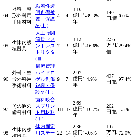
粘着性透
外科・整
3.16
明創傷被
140
億円/
形外科用
94
4
4
-89.3%
0.0%
円/個
覆・保護
年
手術材料
材
(Ⅱ)
人工股関
節骨セメ
3.12
2.55
生体内移
億円/
万円/
95
ントレス
7
3
-16.6%
29.4%
植器具
年
個
トリクタ
(Ⅲ)
局所管理
外科・整
ハイドロ
2.97
497
億円/
96
形外科用
ゲル創傷
9
7
-4.9%
97.4%
円/個
年
手術材料
被覆・保
護材
(Ⅱ)
歯科咬合
2.69
その他の
スプリン
262
億円/
97
111
37
-10.7%
1.3%
円/個
歯科材料
ト用材料
年
(Ⅰ)
体内固定
2.36
1.6
生体内移
億円/
万円/
98
用ステー
22
14
-9.6%
72.0%
植器具