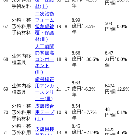
円/個
年
手術材料
材
(Ⅰ)
二次治癒
外科・整
フォーム
8.99
503
億円/
67
形外科用
状創傷被
19
8
-3.5%
0.0%
円/個
年
手術材料
覆・保護
材
(Ⅲ)
人工肩関
節関節窩
8.66
6.47
生体内移
億円/
万円/
68
コンポー
18
9
+36.6%
0.0%
植器具
年
個
ネント
(Ⅲ)
歯科矯正
8.63
生体内移
用アンカ
6474
億円/
69
21
17
-6.3%
12.9%
円/個
植器具
ースクリ
年
ュー
(Ⅲ)
外科・整
皮膚接合
8.54
48
億円/
70
形外科用
用テープ
10
9
+7.7%
0.1%
円/個
年
手術材料
(Ⅰ)
外科・整
8.45
皮膚用接
6425
億円/
71
形外科用
13
8
+21.9%
4.5%