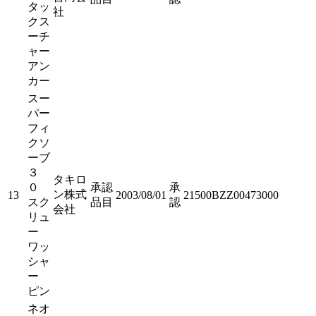
タッ
社
クス
ーチ
ャー
アン
カー
スー
パー
フィ
クソ
ーブ
３
タキロ
０
承認
承
ン株式
13
2003/08/01
21500BZZ00473000
スク
品目
認
会社
リュ
ー
ワッ
シャ
ー
ピン
ネオ