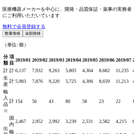
医療機器メーカーを中心に、開発・品質保証・薬事の実務者
にご利用いただいています
無料で会員登録する
数量推移
金額推移
（単位: 個）
分
項
2019/01
2019/02
2019/03
2019/04
2019/05
2019/06
2019/07
類
目
計
計
6,137
7,932
9,263
5,805
4,364
8,682
11,235
生
計
5,983
7,876
9,220
5,725
4,306
8,659
11,213
産
輸
入
計
154
56
43
80
58
23
22
品
☆
国
2,467
2,952
2,992
3,239
2,531
2,582
4,215
内
出
輸