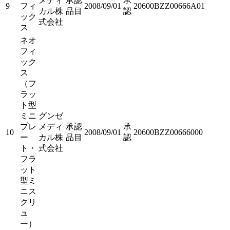
メディ
承認
承
9
フィ
2008/09/01
20600BZZ00666A01
カル株
品目
認
ック
式会社
ス
ネオ
フィ
ック
ス
（フ
ラッ
ト型
ミニ
グンゼ
プレ
メディ
承認
承
10
2008/09/01
20600BZZ00666000
ー
カル株
品目
認
ト・
式会社
フラ
ット
型ミ
ニス
クリ
ュ
ー）