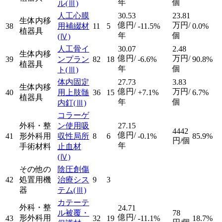
年
個
ル
(Ⅲ)
人工心膜
30.53
23.81
生体内移
億円/
万円/
38
用補綴材
11
5
-11.5%
0.0%
植器具
年
個
(Ⅳ)
人工骨イ
30.07
2.48
生体内移
億円/
万円/
39
ンプラン
82
18
-6.6%
90.8%
植器具
年
個
ト
(Ⅲ)
体内固定
27.73
3.83
生体内移
億円/
万円/
40
用上肢髄
36
15
+7.1%
6.7%
植器具
年
個
内釘
(Ⅲ)
コラーゲ
外科・整
ン使用吸
27.15
4442
億円/
41
形外科用
収性局所
8
6
-0.1%
85.9%
円/個
年
手術材料
止血材
(Ⅳ)
その他の
陰圧創傷
42
処置用機
治療シス
9
3
器
テム
(Ⅲ)
カテーテ
外科・整
24.71
ル被覆・
78
億円/
形外科用
43
32
19
-11.1%
18.7%