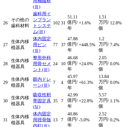
用補綴材
(Ⅲ)
歯科用イ
51.11
1.51
その他の
ンプラン
億円/
万円/
26
102
31
+1.6%
12.8%
歯科材料
トシステ
年
個
ム
(Ⅲ)
体内固定
47.88
1.2
生体内移
億円/
万円/
27
用ピン
77
37
+448.5%
7.4%
植器具
年
個
(Ⅲ)
整形外科
46.68
2.05
生体内移
億円/
万円/
28
用骨セメ
24
10
+24.0%
0.0%
植器具
年
個
ント
(Ⅲ)
45.97
13.84
生体内移
眼内ドレ
億円/
万円/
29
7
4
+61.3%
0.0%
植器具
ーン
(Ⅲ)
年
個
吸収性靭
42.99
5.57
生体内移
億円/
万円/
30
帯固定具
35
7
+22.8%
1.1%
植器具
年
個
(Ⅳ)
体内固定
40.86
2.52
生体内移
億円/
万円/
31
用脛骨髄
13
7
-5.0%
0.2%
植器具
年
個
内釘
(Ⅲ)