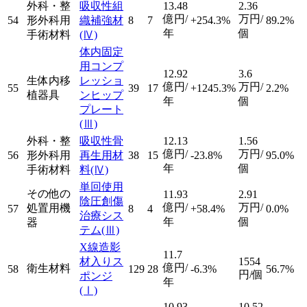
外科・整
吸収性組
13.48
2.36
億円/
万円/
54
形外科用
織補強材
8
7
+254.3%
89.2%
年
個
手術材料
(Ⅳ)
体内固定
用コンプ
12.92
3.6
生体内移
レッショ
億円/
万円/
55
39
17
+1245.3%
2.2%
植器具
ンヒップ
年
個
プレート
(Ⅲ)
外科・整
吸収性骨
12.13
1.56
億円/
万円/
56
形外科用
再生用材
38
15
-23.8%
95.0%
年
個
手術材料
料
(Ⅳ)
単回使用
その他の
11.93
2.91
陰圧創傷
億円/
万円/
処置用機
57
8
4
+58.4%
0.0%
治療シス
年
個
器
テム
(Ⅲ)
X線造影
11.7
材入りス
1554
億円/
衛生材料
58
129
28
-6.3%
56.7%
円/個
ポンジ
年
(Ⅰ)
10.93
10.52