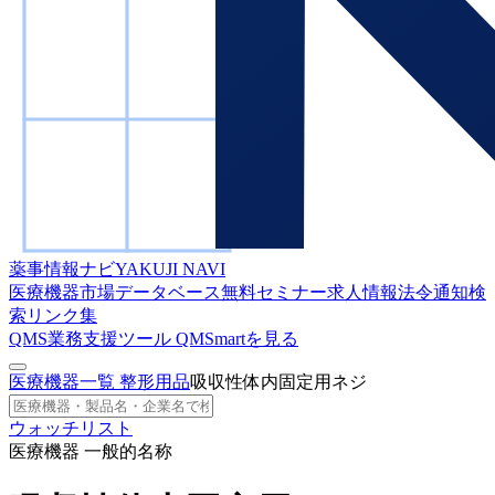
薬事情報ナビ
YAKUJI NAVI
医療機器市場データベース
無料セミナー
求人情報
法令通知検
索
リンク集
QMS業務支援ツール
QMSmartを見る
医療機器一覧
整形用品
吸収性体内固定用ネジ
ウォッチリスト
医療機器 一般的名称