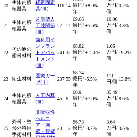
生体内移
靭帯固定
億円/
万円/
20
116
14
+8.9%
0.2%
植器具
具
(Ⅲ)
年
個
片側型人
69.66
10.06
生体内移
億円/
万円/
21
工膝関節
27
11
+5.6%
3.8%
植器具
年
個
(Ⅲ)
歯科用イ
ンプラン
68.82
1.06
その他の
億円/
万円/
22
トアバッ
241
32
+15.6%
19.2%
歯科材料
年
個
トメント
(Ⅲ)
68.74
医療ガー
111
億円/
衛生材料
23
237
55
-5.5%
13.8%
円/個
ゼ
(Ⅰ)
年
60.9
35.49
生体内移
人工内耳
億円/
万円/
24
45
6
+7.0%
8.6%
植器具
(Ⅲ)
年
個
非吸収性
ヘルニ
外科・整
56.73
3.64
ア・胸
億円/
万円/
形外科用
25
23
12
-3.7%
3.6%
壁・腹壁
年
個
手術材料