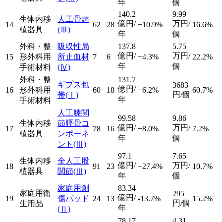
年
個
140.2
9.99
生体内移
人工骨頭
億円/
万円/
14
62
28
+10.9%
16.6%
植器具
(Ⅲ)
年
個
外科・整
吸収性局
137.8
5.75
億円/
万円/
15
形外科用
所止血材
7
6
+4.3%
22.2%
年
個
手術材料
(Ⅳ)
外科・整
131.7
ギプス包
3683
億円/
16
形外科用
60
18
+6.2%
60.7%
円/個
帯
(Ⅰ)
年
手術材料
人工膝関
99.58
9.86
生体内移
節脛骨コ
億円/
万円/
17
78
16
+8.0%
7.2%
植器具
ンポーネ
年
個
ント
(Ⅲ)
97.1
7.65
生体内移
全人工股
億円/
万円/
18
91
23
+27.4%
10.7%
植器具
関節
(Ⅲ)
年
個
家庭用創
83.34
家庭用衛
295
億円/
19
傷パッド
24
13
-13.7%
15.2%
円/個
生用品
年
(Ⅱ)
78.17
4.31