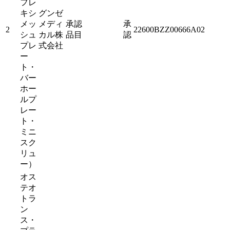
フレ
キシ
グンゼ
メッ
メディ
承認
承
2
22600BZZ00666A02
シュ
カル株
品目
認
プレ
式会社
ー
ト・
バー
ホー
ルプ
レー
ト・
ミニ
スク
リュ
ー）
オス
テオ
トラ
ン
ス・