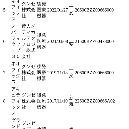
ネオ
グンゼ
後発
フィ
一
株式会
医療
5
2022/01/27
20600BZZ00666000
ック
変
社
機器
ス
スー
帝人メ
パー
ディカ
後発
フィ
ルテク
一
医療
6
2021/03/08
21500BZZ00473000
クソ
ノロジ
変
機器
ーブ
ー株式
３０
会社
ネオ
グンゼ
後発
フィ
一
株式会
医療
7
2019/11/18
20600BZZ00666000
ック
変
社
機器
ス
アキ
ュラ
グンゼ
後発
新
8
フィ
株式会
医療
2017/11/10
22600BZZ00666A02
規
ック
社
機器
ス
グラ
グンゼ
ンド