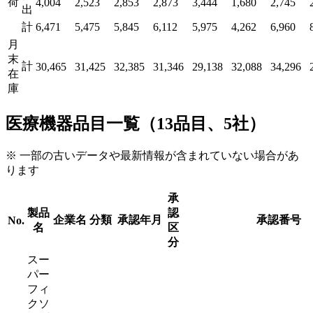
荷
4,004
2,523
2,853
2,873
3,444
1,680
2,745
出
計
6,471
5,475
5,845
6,112
5,975
4,262
6,960
月
末
計
30,465
31,425
32,385
31,346
29,138
32,088
34,296
在
庫
医療機器品目一覧（13品目、5社）
※ 一部の古いデータや最新情報が含まれていない場合があ
ります
承
製品
認
企業名
分類
承認年月
承認番号
No.
名
区
分
スー
パー
フィ
クソ