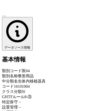
データソース情報
基本情報
類別コード
医04
類別名称
整形用品
中分類名
生体内移植器具
コード
16101004
クラス分類
Ⅳ
GHTFルール
8-⑤
特定保守
－
設置管理
－