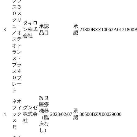
プラ
ス３
０ス
クリ
タキロ
ュー
承認
承
ン株式
3
21800BZZ10062A0121800
／オ
品目
認
会社
ステ
オト
ラン
ス・
プラ
ス４
０プ
レー
ト
改良
ネオ
医療
フィ
グンゼ
機器
承
ック
株式会
4
2023/02/07
30500BZX00029000
（臨
認
ス
社
床な
Ｒ
し）