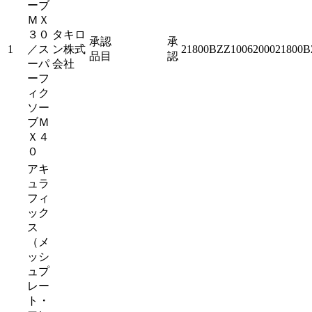
ーブ
ＭＸ
３０
タキロ
承認
承
1
／ス
ン株式
21800BZZ1006200021800B
品目
認
ーパ
会社
ーフ
ィク
ソー
ブＭ
Ｘ４
０
アキ
ュラ
フィ
ック
ス
（メ
ッシ
ュプ
レー
ト・