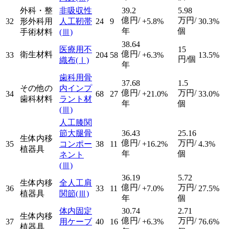
外科・整
非吸収性
39.2
5.98
億円/
万円/
32
形外科用
人工靭帯
24
9
+5.8%
30.3%
年
個
手術材料
(Ⅲ)
38.64
医療用不
15
億円/
衛生材料
33
204
58
+6.3%
13.5%
円/個
織布
(Ⅰ)
年
歯科用骨
37.68
1.5
その他の
内インプ
億円/
万円/
34
68
27
+21.0%
33.0%
歯科材料
ラント材
年
個
(Ⅲ)
人工膝関
節大腿骨
36.43
25.16
生体内移
億円/
万円/
35
コンポー
38
11
+16.2%
4.3%
植器具
年
個
ネント
(Ⅲ)
36.19
5.72
生体内移
全人工肩
億円/
万円/
36
33
11
+7.0%
27.5%
植器具
関節
(Ⅲ)
年
個
体内固定
30.74
2.71
生体内移
億円/
万円/
37
用ケーブ
40
16
+6.3%
76.6%
植器具