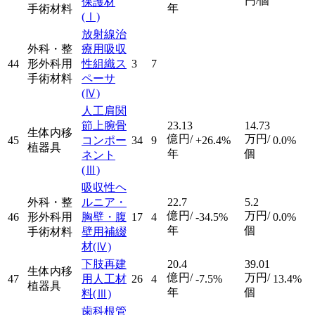
円/個
保護材
年
手術材料
(Ⅰ)
放射線治
外科・整
療用吸収
44
形外科用
性組織ス
3
7
手術材料
ペーサ
(Ⅳ)
人工肩関
節上腕骨
23.13
14.73
生体内移
億円/
万円/
45
コンポー
34
9
+26.4%
0.0%
植器具
年
個
ネント
(Ⅲ)
吸収性ヘ
外科・整
ルニア・
22.7
5.2
億円/
万円/
46
形外科用
胸壁・腹
17
4
-34.5%
0.0%
年
個
手術材料
壁用補綴
材
(Ⅳ)
下肢再建
20.4
39.01
生体内移
億円/
万円/
47
用人工材
26
4
-7.5%
13.4%
植器具
年
個
料
(Ⅲ)
歯科根管