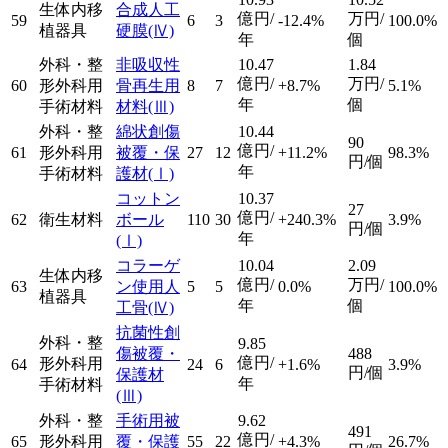
生体内移
合成人工
億円/
万円/
59
6
3
-12.4%
100.0%
植器具
硬膜
(Ⅳ)
年
個
外科・整
非吸収性
10.47
1.84
億円/
万円/
60
形外科用
骨再生用
8
7
+8.7%
5.1%
年
個
手術材料
材料
(Ⅲ)
外科・整
綿状創傷
10.44
90
億円/
61
形外科用
被覆・保
27
12
+11.2%
98.3%
円/個
年
手術材料
護材
(Ⅰ)
コットン
10.37
27
億円/
62
衛生材料
ボール
110
30
+240.3%
3.9%
円/個
年
(Ⅰ)
コラーゲ
10.04
2.09
生体内移
億円/
万円/
63
ン使用人
5
5
0.0%
100.0%
植器具
年
個
工骨
(Ⅳ)
抗菌性創
外科・整
9.85
傷被覆・
488
億円/
形外科用
64
24
6
+1.6%
3.9%
円/個
保護材
年
手術材料
(Ⅲ)
外科・整
手術用被
9.62
491
億円/
65
形外科用
覆・保護
55
22
+4.3%
26.7%