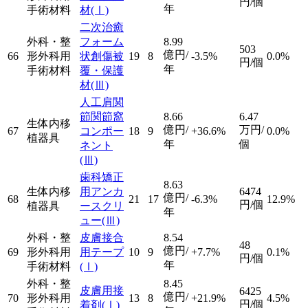
円/個
年
手術材料
材
(Ⅰ)
二次治癒
外科・整
フォーム
8.99
503
億円/
66
形外科用
状創傷被
19
8
-3.5%
0.0%
円/個
年
手術材料
覆・保護
材
(Ⅲ)
人工肩関
節関節窩
8.66
6.47
生体内移
億円/
万円/
67
コンポー
18
9
+36.6%
0.0%
植器具
年
個
ネント
(Ⅲ)
歯科矯正
8.63
生体内移
用アンカ
6474
億円/
68
21
17
-6.3%
12.9%
円/個
植器具
ースクリ
年
ュー
(Ⅲ)
外科・整
皮膚接合
8.54
48
億円/
69
形外科用
用テープ
10
9
+7.7%
0.1%
円/個
年
手術材料
(Ⅰ)
外科・整
8.45
皮膚用接
6425
億円/
70
形外科用
13
8
+21.9%
4.5%
円/個
着剤
(Ⅰ)