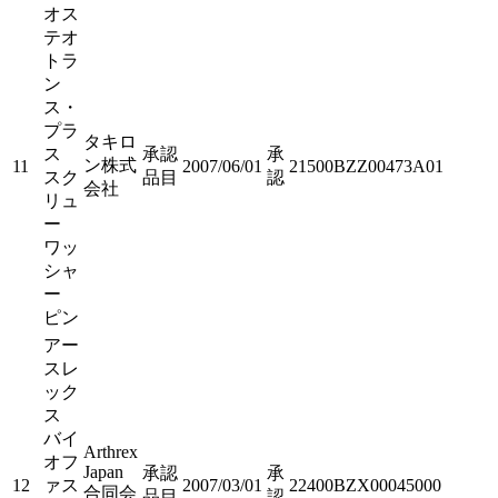
オス
テオ
トラ
ン
ス・
プラ
タキロ
ス
承認
承
ン株式
11
2007/06/01
21500BZZ00473A01
スク
品目
認
会社
リュ
ー
ワッ
シャ
ー
ピン
アー
スレ
ック
ス
バイ
Arthrex
オフ
Japan
承認
承
12
ァス
2007/03/01
22400BZX00045000
合同会
品目
認