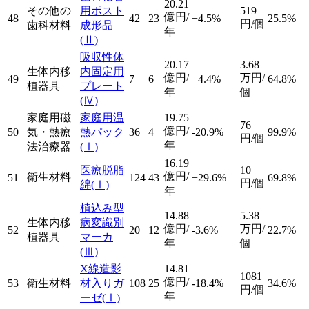
20.21
その他の
用ポスト
519
億円/
48
42
23
+4.5%
25.5%
円/個
歯科材料
成形品
年
(Ⅱ)
吸収性体
20.17
3.68
生体内移
内固定用
億円/
万円/
49
7
6
+4.4%
64.8%
植器具
プレート
年
個
(Ⅳ)
家庭用磁
家庭用温
19.75
76
億円/
50
気・熱療
熱パック
36
4
-20.9%
99.9%
円/個
年
法治療器
(Ⅰ)
16.19
医療脱脂
10
億円/
衛生材料
51
124
43
+29.6%
69.8%
円/個
綿
(Ⅰ)
年
植込み型
14.88
5.38
生体内移
病変識別
億円/
万円/
52
20
12
-3.6%
22.7%
植器具
マーカ
年
個
(Ⅲ)
X線造影
14.81
1081
億円/
53
衛生材料
材入りガ
108
25
-18.4%
34.6%
円/個
年
ーゼ
(Ⅰ)