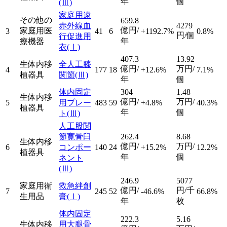
年
個
(Ⅲ)
家庭用遠
その他の
659.8
赤外線血
4279
億円/
家庭用医
3
41
6
+1192.7%
0.8%
円/個
行促進用
年
療機器
衣
(Ⅰ)
407.3
13.92
生体内移
全人工膝
億円/
万円/
4
177
18
+12.6%
7.1%
植器具
関節
(Ⅲ)
年
個
体内固定
304
1.48
生体内移
億円/
万円/
5
用プレー
483
59
+4.8%
40.3%
植器具
年
個
ト
(Ⅲ)
人工股関
節寛骨臼
262.4
8.68
生体内移
億円/
万円/
6
コンポー
140
24
+15.2%
12.2%
植器具
年
個
ネント
(Ⅲ)
246.9
5077
家庭用衛
救急絆創
億円/
円/千
7
245
52
-46.6%
66.8%
生用品
膏
(Ⅰ)
年
枚
体内固定
222.3
5.16
生体内移
用大腿骨