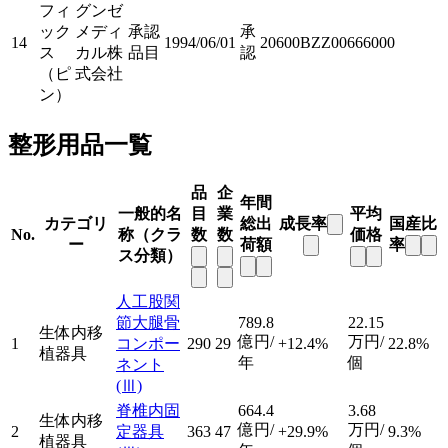
フィ
グンゼ
ック
メディ
承認
承
14
1994/06/01
20600BZZ00666000
ス
カル株
品目
認
（ピ
式会社
ン）
整形用品一覧
品
企
年間
一般的名
目
業
平均
カテゴリ
総出
成長率
国産比
No.
称（クラ
数
数
価格
ー
荷額
率
ス分類）
人工股関
節大腿骨
789.8
22.15
生体内移
億円/
万円/
1
コンポー
290
29
+12.4%
22.8%
植器具
年
個
ネント
(Ⅲ)
脊椎内固
664.4
3.68
生体内移
億円/
万円/
2
定器具
363
47
+29.9%
9.3%
植器具