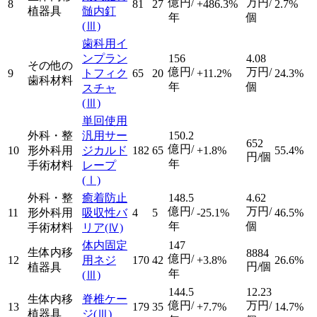
億円/
万円/
8
81
27
+486.3%
2.7%
植器具
髄内釘
年
個
(Ⅲ)
歯科用イ
ンプラン
156
4.08
その他の
億円/
万円/
9
トフィク
65
20
+11.2%
24.3%
歯科材料
年
個
スチャ
(Ⅲ)
単回使用
外科・整
汎用サー
150.2
652
億円/
10
形外科用
ジカルド
182
65
+1.8%
55.4%
円/個
年
手術材料
レープ
(Ⅰ)
外科・整
癒着防止
148.5
4.62
億円/
万円/
11
形外科用
吸収性バ
4
5
-25.1%
46.5%
年
個
手術材料
リア
(Ⅳ)
体内固定
147
生体内移
8884
億円/
12
用ネジ
170
42
+3.8%
26.6%
円/個
植器具
年
(Ⅲ)
144.5
12.23
生体内移
脊椎ケー
億円/
万円/
13
179
35
+7.7%
14.7%
植器具
ジ
(Ⅲ)