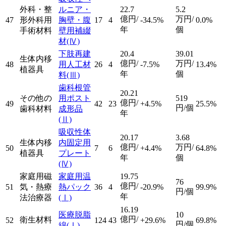
外科・整
ルニア・
22.7
5.2
億円/
万円/
47
形外科用
胸壁・腹
17
4
-34.5%
0.0%
年
個
手術材料
壁用補綴
材
(Ⅳ)
下肢再建
20.4
39.01
生体内移
億円/
万円/
48
用人工材
26
4
-7.5%
13.4%
植器具
年
個
料
(Ⅲ)
歯科根管
20.21
その他の
用ポスト
519
億円/
49
42
23
+4.5%
25.5%
円/個
歯科材料
成形品
年
(Ⅱ)
吸収性体
20.17
3.68
生体内移
内固定用
億円/
万円/
50
7
6
+4.4%
64.8%
植器具
プレート
年
個
(Ⅳ)
家庭用磁
家庭用温
19.75
76
億円/
51
気・熱療
熱パック
36
4
-20.9%
99.9%
円/個
年
法治療器
(Ⅰ)
16.19
医療脱脂
10
億円/
衛生材料
52
124
43
+29.6%
69.8%
円/個
綿
(Ⅰ)