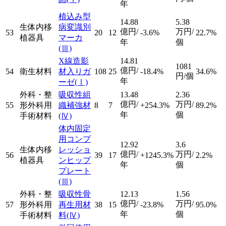
年
植込み型
14.88
5.38
生体内移
病変識別
億円/
万円/
53
20
12
-3.6%
22.7%
植器具
マーカ
年
個
(Ⅲ)
X線造影
14.81
1081
億円/
54
衛生材料
材入りガ
108
25
-18.4%
34.6%
円/個
年
ーゼ
(Ⅰ)
外科・整
吸収性組
13.48
2.36
億円/
万円/
55
形外科用
織補強材
8
7
+254.3%
89.2%
年
個
手術材料
(Ⅳ)
体内固定
用コンプ
12.92
3.6
生体内移
レッショ
億円/
万円/
56
39
17
+1245.3%
2.2%
植器具
ンヒップ
年
個
プレート
(Ⅲ)
外科・整
吸収性骨
12.13
1.56
億円/
万円/
57
形外科用
再生用材
38
15
-23.8%
95.0%
年
個
手術材料
料
(Ⅳ)