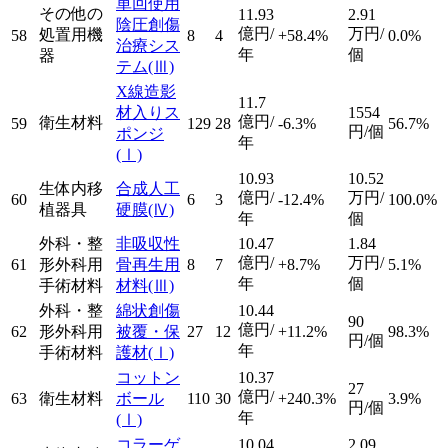
単回使用
その他の
11.93
2.91
陰圧創傷
億円/
万円/
処置用機
58
8
4
+58.4%
0.0%
治療シス
年
個
器
テム
(Ⅲ)
X線造影
11.7
材入りス
1554
億円/
衛生材料
59
129
28
-6.3%
56.7%
円/個
ポンジ
年
(Ⅰ)
10.93
10.52
生体内移
合成人工
億円/
万円/
60
6
3
-12.4%
100.0%
植器具
硬膜
(Ⅳ)
年
個
外科・整
非吸収性
10.47
1.84
億円/
万円/
61
形外科用
骨再生用
8
7
+8.7%
5.1%
年
個
手術材料
材料
(Ⅲ)
外科・整
綿状創傷
10.44
90
億円/
62
形外科用
被覆・保
27
12
+11.2%
98.3%
円/個
年
手術材料
護材
(Ⅰ)
コットン
10.37
27
億円/
63
衛生材料
ボール
110
30
+240.3%
3.9%
円/個
年
(Ⅰ)
コラーゲ
10.04
2.09