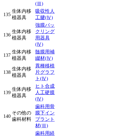
(Ⅲ)
生体内移
吸収性人
135
植器具
工腱
(Ⅳ)
強膜バッ
生体内移
クリング
136
植器具
用器具
(Ⅳ)
生体内移
髄膜用補
137
植器具
綴材
(Ⅳ)
異種移植
生体内移
138
片グラフ
植器具
ト
(Ⅳ)
ヒト合成
生体内移
139
人工硬膜
植器具
(Ⅳ)
歯科用骨
その他の
膜下イン
140
歯科材料
プラント
材
(Ⅲ)
歯科用経