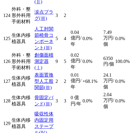
(Ⅱ)
外科・整
涙点プラ
124
形外科用
3
2
グ
(Ⅲ)
手術材料
人工肘関
0.04
7.49
生体内移
節橈骨コ
億円/
万円/
125
5
4
0.0%
0.0%
植器具
ンポーネ
年
個
ント
(Ⅲ)
外科・整
創傷面積
0.02
6350
億円/
126
形外科用
測定器
9
5
0.0%
100.0%
円/個
年
手術材料
(Ⅰ)
表面置換
0.01
24.1
生体内移
億円/
万円/
127
型人工股
2
2
+68.1%
0.0%
植器具
年
個
関節
(Ⅲ)
2.04
生体内移
骨固定バ
0
億
万円/
128
3
3
0.0%
0.0%
植器具
ンド
(Ⅲ)
円/年
個
吸収性体
生体内移
内固定用
129
植器具
ステープ
ル
(Ⅳ)