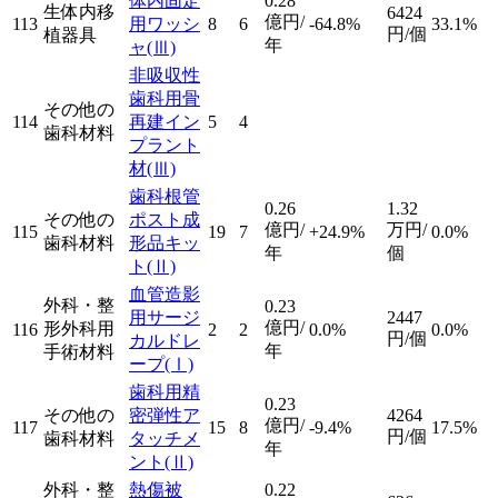
体内固定
0.28
生体内移
6424
億円/
113
用ワッシ
8
6
-64.8%
33.1%
円/個
植器具
年
ャ
(Ⅲ)
非吸収性
歯科用骨
その他の
114
再建イン
5
4
歯科材料
プラント
材
(Ⅲ)
歯科根管
0.26
1.32
その他の
ポスト成
億円/
万円/
115
19
7
+24.9%
0.0%
歯科材料
形品キッ
年
個
ト
(Ⅱ)
血管造影
外科・整
0.23
用サージ
2447
億円/
形外科用
116
2
2
0.0%
0.0%
円/個
カルドレ
年
手術材料
ープ
(Ⅰ)
歯科用精
0.23
その他の
密弾性ア
4264
億円/
117
15
8
-9.4%
17.5%
円/個
歯科材料
タッチメ
年
ント
(Ⅱ)
外科・整
熱傷被
0.22