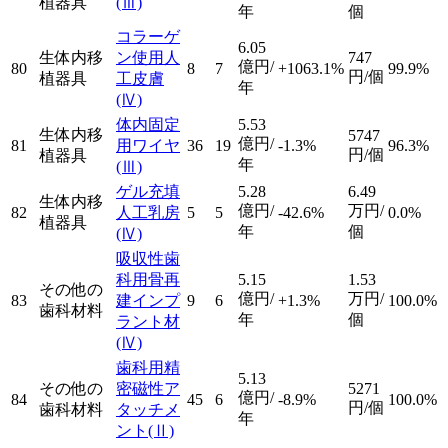
植器具
(Ⅲ)
年
個
コラーゲ
6.05
生体内移
ン使用人
747
億円/
80
8
7
+1063.1%
99.9%
円/個
植器具
工皮膚
年
(Ⅳ)
体内固定
5.53
生体内移
5747
億円/
81
用ワイヤ
36
19
-1.3%
96.3%
円/個
植器具
年
(Ⅲ)
ゲル充填
5.28
6.49
生体内移
億円/
万円/
82
人工乳房
5
5
-42.6%
0.0%
植器具
年
個
(Ⅳ)
吸収性歯
科用骨再
5.15
1.53
その他の
億円/
万円/
83
建インプ
9
6
+1.3%
100.0%
歯科材料
年
個
ラント材
(Ⅳ)
歯科用精
5.13
その他の
密磁性ア
5271
億円/
84
45
6
-8.9%
100.0%
円/個
歯科材料
タッチメ
年
ント
(Ⅱ)