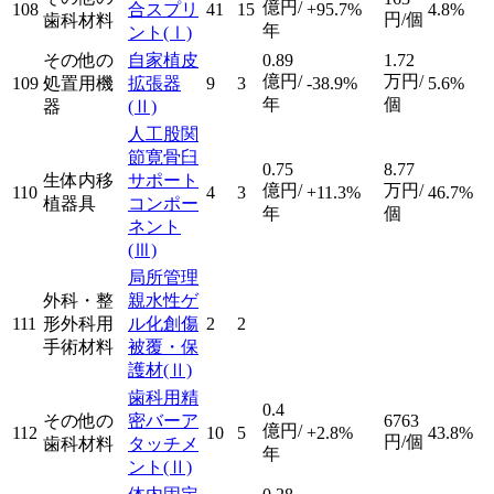
億円/
108
合スプリ
41
15
+95.7%
4.8%
円/個
歯科材料
年
ント
(Ⅰ)
その他の
自家植皮
0.89
1.72
億円/
万円/
109
処置用機
拡張器
9
3
-38.9%
5.6%
年
個
器
(Ⅱ)
人工股関
節寛骨臼
0.75
8.77
生体内移
サポート
億円/
万円/
110
4
3
+11.3%
46.7%
植器具
コンポー
年
個
ネント
(Ⅲ)
局所管理
外科・整
親水性ゲ
111
形外科用
ル化創傷
2
2
手術材料
被覆・保
護材
(Ⅱ)
歯科用精
0.4
その他の
密バーア
6763
億円/
112
10
5
+2.8%
43.8%
円/個
歯科材料
タッチメ
年
ント
(Ⅱ)