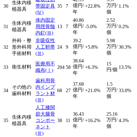
生体内移
億円/
万円/
30
帯固定具
35
7
+22.8%
1.1%
植器具
年
個
(Ⅳ)
体内固定
40.86
2.52
生体内移
億円/
万円/
31
用脛骨髄
13
7
-5.0%
0.2%
植器具
年
個
内釘
(Ⅲ)
外科・整
非吸収性
39.2
5.98
億円/
万円/
32
形外科用
人工靭帯
24
9
+5.8%
30.3%
年
個
手術材料
(Ⅲ)
38.64
医療用不
15
億円/
衛生材料
33
204
58
+6.3%
13.5%
円/個
織布
(Ⅰ)
年
歯科用骨
37.68
1.5
その他の
内インプ
億円/
万円/
34
68
27
+21.0%
33.0%
歯科材料
ラント材
年
個
(Ⅲ)
人工膝関
節大腿骨
36.43
25.16
生体内移
億円/
万円/
35
コンポー
38
11
+16.2%
4.3%
植器具
年
個
ネント
(Ⅲ)