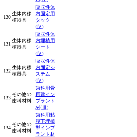
吸収性体
生体内移
内固定用
130
植器具
タック
(Ⅳ)
吸収性体
生体内移
内埋植用
131
植器具
シート
(Ⅳ)
吸収性体
生体内移
内固定シ
132
植器具
ステム
(Ⅳ)
歯科用骨
その他の
再建イン
133
歯科材料
プラント
材
(Ⅲ)
歯科用粘
膜下埋植
その他の
134
型インプ
歯科材料
ラント材