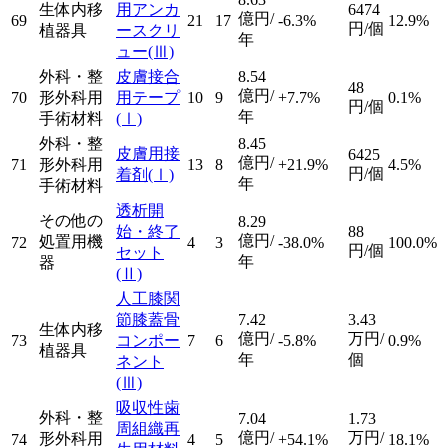
生体内移
用アンカ
6474
億円/
69
21
17
-6.3%
12.9%
円/個
植器具
ースクリ
年
ュー
(Ⅲ)
外科・整
皮膚接合
8.54
48
億円/
70
形外科用
用テープ
10
9
+7.7%
0.1%
円/個
年
手術材料
(Ⅰ)
外科・整
8.45
皮膚用接
6425
億円/
71
形外科用
13
8
+21.9%
4.5%
円/個
着剤
(Ⅰ)
年
手術材料
透析開
その他の
8.29
始・終了
88
億円/
処置用機
72
4
3
-38.0%
100.0%
円/個
セット
年
器
(Ⅱ)
人工膝関
節膝蓋骨
7.42
3.43
生体内移
億円/
万円/
73
コンポー
7
6
-5.8%
0.9%
植器具
年
個
ネント
(Ⅲ)
吸収性歯
外科・整
7.04
1.73
周組織再
億円/
万円/
形外科用
74
4
5
+54.1%
18.1%