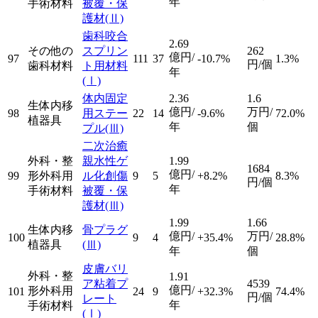
年
手術材料
被覆・保
護材
(Ⅱ)
歯科咬合
2.69
その他の
スプリン
262
億円/
97
111
37
-10.7%
1.3%
円/個
歯科材料
ト用材料
年
(Ⅰ)
体内固定
2.36
1.6
生体内移
億円/
万円/
98
用ステー
22
14
-9.6%
72.0%
植器具
年
個
プル
(Ⅲ)
二次治癒
外科・整
親水性ゲ
1.99
1684
億円/
99
形外科用
ル化創傷
9
5
+8.2%
8.3%
円/個
年
手術材料
被覆・保
護材
(Ⅲ)
1.99
1.66
生体内移
骨プラグ
億円/
万円/
100
9
4
+35.4%
28.8%
植器具
(Ⅲ)
年
個
皮膚バリ
外科・整
1.91
ア粘着プ
4539
億円/
形外科用
101
24
9
+32.3%
74.4%
円/個
レート
年
手術材料
(Ⅰ)