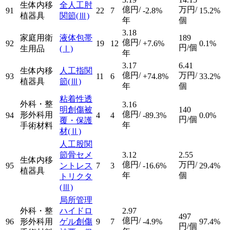
生体内移
全人工肘
億円/
万円/
91
22
7
-2.8%
15.2%
植器具
関節
(Ⅲ)
年
個
3.18
家庭用衛
液体包帯
189
億円/
92
19
12
+7.6%
0.1%
円/個
生用品
(Ⅰ)
年
3.17
6.41
生体内移
人工指関
億円/
万円/
93
11
6
+74.8%
33.2%
植器具
節
(Ⅲ)
年
個
粘着性透
外科・整
3.16
明創傷被
140
億円/
形外科用
94
4
4
-89.3%
0.0%
円/個
覆・保護
年
手術材料
材
(Ⅱ)
人工股関
節骨セメ
3.12
2.55
生体内移
億円/
万円/
95
ントレス
7
3
-16.6%
29.4%
植器具
年
個
トリクタ
(Ⅲ)
局所管理
外科・整
ハイドロ
2.97
497
億円/
96
形外科用
ゲル創傷
9
7
-4.9%
97.4%
円/個