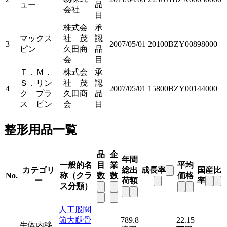
ュー
品
会社
目
株式会
承
マックス
社 茂
認
3
2007/05/01
20100BZY00898000
ピン
久田商
品
会
目
Ｔ．Ｍ．
株式会
承
Ｓ．リン
社 茂
認
4
2007/05/01
15800BZY00144000
ク プラ
久田商
品
ス ピン
会
目
整形用品一覧
品
企
年間
一般的名
目
業
平均
カテゴリ
総出
成長率
国産比
No.
称（クラ
数
数
価格
ー
荷額
率
ス分類）
人工股関
節大腿骨
789.8
22.15
生体内移