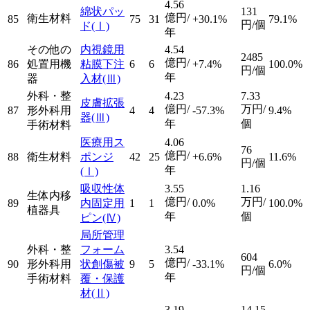
4.56
綿状パッ
131
億円/
衛生材料
85
75
31
+30.1%
79.1%
円/個
ド
(Ⅰ)
年
その他の
内視鏡用
4.54
2485
億円/
86
処置用機
粘膜下注
6
6
+7.4%
100.0%
円/個
年
器
入材
(Ⅲ)
外科・整
4.23
7.33
皮膚拡張
億円/
万円/
87
形外科用
4
4
-57.3%
9.4%
器
(Ⅲ)
年
個
手術材料
医療用ス
4.06
76
億円/
88
衛生材料
ポンジ
42
25
+6.6%
11.6%
円/個
年
(Ⅰ)
吸収性体
3.55
1.16
生体内移
億円/
万円/
89
内固定用
1
1
0.0%
100.0%
植器具
年
個
ピン
(Ⅳ)
局所管理
外科・整
フォーム
3.54
604
億円/
90
形外科用
状創傷被
9
5
-33.1%
6.0%
円/個
年
手術材料
覆・保護
材
(Ⅱ)
3.19
14.15