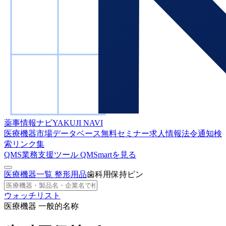
薬事情報ナビ
YAKUJI NAVI
医療機器市場データベース
無料セミナー
求人情報
法令通知検
索
リンク集
QMS業務支援ツール
QMSmartを見る
医療機器一覧
整形用品
歯科用保持ピン
ウォッチリスト
医療機器 一般的名称