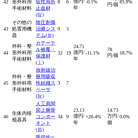
億円/
42
形外科用
収性局所
8
6
-0.1%
85.9%
円/個
年
手術材料
止血材
(Ⅳ)
その他の
陰圧創傷
43
処置用機
治療シス
9
3
器
テム
(Ⅲ)
カテーテ
外科・整
24.71
ル被覆・
78
億円/
形外科用
44
32
19
-11.1%
18.7%
円/個
保護材
年
手術材料
(Ⅰ)
放射線治
外科・整
療用吸収
45
形外科用
性組織ス
3
7
手術材料
ペーサ
(Ⅳ)
人工肩関
節上腕骨
23.13
14.73
生体内移
億円/
万円/
46
コンポー
34
9
+26.4%
0.0%
植器具
年
個
ネント
(Ⅲ)
吸収性ヘ