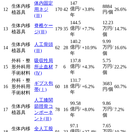
体内固定
147
生体内移
8884
億円/
12
用ネジ
170
42
+3.8%
26.6%
円/個
植器具
年
(Ⅲ)
144.5
12.23
生体内移
脊椎ケー
億円/
万円/
13
179
35
+7.7%
14.7%
植器具
ジ
(Ⅲ)
年
個
140.2
9.99
生体内移
人工骨頭
億円/
万円/
14
62
28
+10.9%
16.6%
植器具
(Ⅲ)
年
個
外科・整
吸収性局
137.8
5.75
億円/
万円/
15
形外科用
所止血材
7
6
+4.3%
22.2%
年
個
手術材料
(Ⅳ)
外科・整
131.7
ギプス包
3683
億円/
16
形外科用
60
18
+6.2%
60.7%
円/個
帯
(Ⅰ)
年
手術材料
人工膝関
99.58
9.86
生体内移
節脛骨コ
億円/
万円/
17
78
16
+8.0%
7.2%
植器具
ンポーネ
年
個
ント
(Ⅲ)
97.1
7.65
生体内移
全人工股
億円/
万円/
18
91
23
+27.4%
10.7%