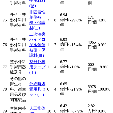
生用材料
年
個
手術材料
(Ⅳ)
非固着性
外科・整
6.94
創傷被
171
億円/
形外科用
75
7
8
-29.8%
4.8%
円/個
覆・保護
年
手術材料
材
(Ⅱ)
二次治癒
外科・整
ハイドロ
6.93
4065
億円/
76
形外科用
ゲル創傷
11
7
-15.4%
0.9%
円/個
年
手術材料
被覆・保
護材
(Ⅲ)
整形外科
整形外科
6.77
660
億円/
77
手術用器
用テープ
11
4
-1.0%
18.8%
円/個
年
械器具
(Ⅰ)
その他の
衛生材
分娩時処
6.65
5978
億円/
78
料、衛生
置用具セ
6
4
-21.9%
100.0%
円/個
年
用品及び
ット
(Ⅱ)
関連製品
6.42
2.82
生体内移
人工椎体
億円/
万円/
79
10
6
+87.9%
0.0%