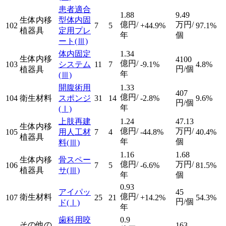
患者適合
1.88
9.49
生体内移
型体内固
億円/
万円/
102
7
5
+44.9%
97.1%
植器具
定用プレ
年
個
ート
(Ⅲ)
体内固定
1.34
生体内移
4100
億円/
103
システム
11
7
-9.1%
4.8%
円/個
植器具
年
(Ⅲ)
開腹術用
1.33
407
億円/
104
衛生材料
スポンジ
31
14
-2.8%
9.6%
円/個
年
(Ⅰ)
上肢再建
1.24
47.13
生体内移
億円/
万円/
105
用人工材
7
4
-44.8%
40.4%
植器具
年
個
料
(Ⅲ)
1.16
1.68
生体内移
骨スペー
億円/
万円/
106
7
5
-6.6%
81.5%
植器具
サ
(Ⅲ)
年
個
0.93
アイパッ
45
億円/
衛生材料
107
25
21
+14.2%
54.3%
円/個
ド
(Ⅰ)
年
歯科用咬
0.9
その他の
163