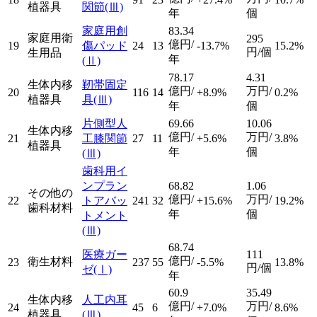
植器具
関節
(Ⅲ)
年
個
家庭用創
83.34
家庭用衛
295
億円/
19
傷パッド
24
13
-13.7%
15.2%
円/個
生用品
年
(Ⅱ)
78.17
4.31
生体内移
靭帯固定
億円/
万円/
20
116
14
+8.9%
0.2%
植器具
具
(Ⅲ)
年
個
片側型人
69.66
10.06
生体内移
億円/
万円/
21
工膝関節
27
11
+5.6%
3.8%
植器具
年
個
(Ⅲ)
歯科用イ
ンプラン
68.82
1.06
その他の
億円/
万円/
22
トアバッ
241
32
+15.6%
19.2%
歯科材料
年
個
トメント
(Ⅲ)
68.74
医療ガー
111
億円/
衛生材料
23
237
55
-5.5%
13.8%
円/個
ゼ
(Ⅰ)
年
60.9
35.49
生体内移
人工内耳
億円/
万円/
24
45
6
+7.0%
8.6%
植器具
(Ⅲ)