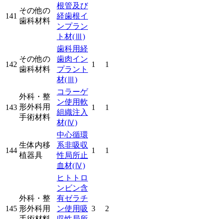
根管及び
その他の
141
経歯根イ
歯科材料
ンプラン
ト材
(Ⅲ)
歯科用経
その他の
歯肉イン
142
1
1
歯科材料
プラント
材
(Ⅲ)
コラーゲ
外科・整
ン使用軟
形外科用
143
1
1
組織注入
手術材料
材
(Ⅳ)
中心循環
生体内移
系非吸収
144
1
1
植器具
性局所止
血材
(Ⅳ)
ヒトトロ
ンビン含
外科・整
有ゼラチ
145
形外科用
ン使用吸
3
2
手術材料
収性局所