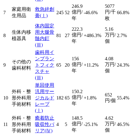
246.9
5077
家庭用衛
救急絆創
億円/
円/千
7
245
52
-46.6%
66.8%
生用品
膏
(Ⅰ)
年
枚
体内固定
222.3
5.16
生体内移
用大腿骨
億円/
万円/
8
81
27
+486.3%
2.7%
植器具
髄内釘
年
個
(Ⅲ)
歯科用イ
ンプラン
156
4.08
その他の
億円/
万円/
9
トフィク
65
20
+11.2%
24.3%
歯科材料
年
個
スチャ
(Ⅲ)
単回使用
外科・整
汎用サー
150.2
652
億円/
10
形外科用
ジカルド
182
65
+1.8%
55.4%
円/個
年
手術材料
レープ
(Ⅰ)
外科・整
癒着防止
148.5
4.62
億円/
万円/
11
形外科用
吸収性バ
4
5
-25.1%
46.5%
年
個
手術材料
リア
(Ⅳ)