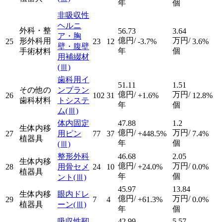
年
個
非吸収性
ヘルニ
外科・整
56.73
3.64
ア・胸
億円/
万円/
形外科用
25
23
12
-3.7%
3.6%
壁・腹壁
年
個
手術材料
用補綴材
(Ⅲ)
歯科用イ
51.11
1.51
その他の
ンプラン
億円/
万円/
26
102
31
+1.6%
12.8%
歯科材料
トシステ
年
個
ム
(Ⅲ)
体内固定
47.88
1.2
生体内移
億円/
万円/
27
用ピン
77
37
+448.5%
7.4%
植器具
年
個
(Ⅲ)
整形外科
46.68
2.05
生体内移
億円/
万円/
28
用骨セメ
24
10
+24.0%
0.0%
植器具
年
個
ント
(Ⅲ)
45.97
13.84
生体内移
眼内ドレ
億円/
万円/
29
7
4
+61.3%
0.0%
植器具
ーン
(Ⅲ)
年
個
吸収性靭
42.99
5.57