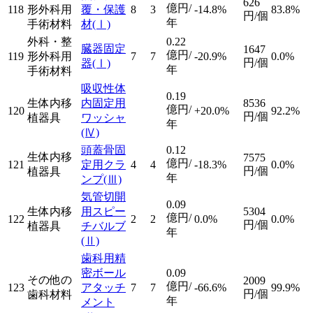
626
億円/
118
形外科用
覆・保護
8
3
-14.8%
83.8%
円/個
年
手術材料
材
(Ⅰ)
外科・整
0.22
臓器固定
1647
億円/
119
形外科用
7
7
-20.9%
0.0%
円/個
器
(Ⅰ)
年
手術材料
吸収性体
0.19
生体内移
内固定用
8536
億円/
120
+20.0%
92.2%
円/個
植器具
ワッシャ
年
(Ⅳ)
頭蓋骨固
0.12
生体内移
7575
億円/
121
定用クラ
4
4
-18.3%
0.0%
円/個
植器具
年
ンプ
(Ⅲ)
気管切開
0.09
生体内移
用スピー
5304
億円/
122
2
2
0.0%
0.0%
円/個
植器具
チバルブ
年
(Ⅱ)
歯科用精
密ボール
0.09
その他の
2009
億円/
123
アタッチ
7
7
-66.6%
99.9%
円/個
歯科材料
年
メント