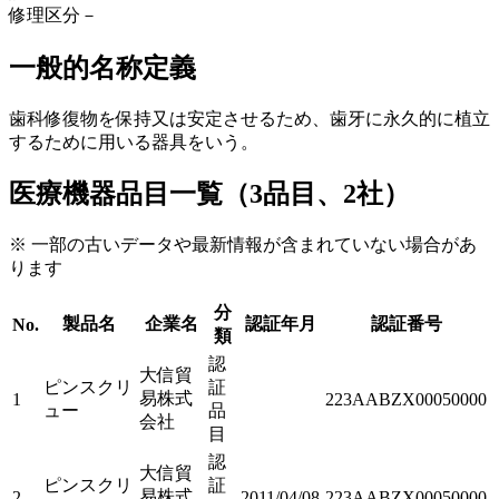
修理区分
－
一般的名称定義
歯科修復物を保持又は安定させるため、歯牙に永久的に植立
するために用いる器具をいう。
医療機器品目一覧（3品目、2社）
※ 一部の古いデータや最新情報が含まれていない場合があ
ります
分
製品名
企業名
認証年月
認証番号
No.
類
認
大信貿
ピンスクリ
証
易株式
1
223AABZX00050000
ュー
品
会社
目
認
大信貿
ピンスクリ
証
易株式
2
2011/04/08
223AABZX00050000