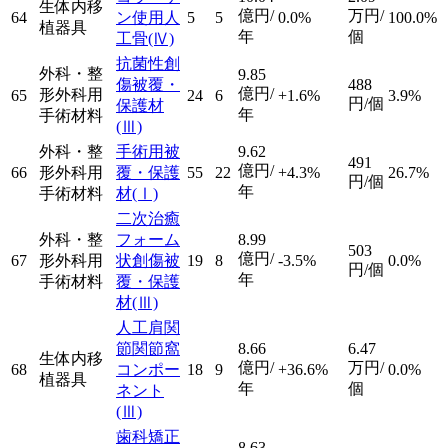
生体内移
億円/
万円/
64
ン使用人
5
5
0.0%
100.0%
植器具
年
個
工骨
(Ⅳ)
抗菌性創
外科・整
9.85
傷被覆・
488
億円/
形外科用
65
24
6
+1.6%
3.9%
円/個
保護材
年
手術材料
(Ⅲ)
外科・整
手術用被
9.62
491
億円/
66
形外科用
覆・保護
55
22
+4.3%
26.7%
円/個
年
手術材料
材
(Ⅰ)
二次治癒
外科・整
フォーム
8.99
503
億円/
67
形外科用
状創傷被
19
8
-3.5%
0.0%
円/個
年
手術材料
覆・保護
材
(Ⅲ)
人工肩関
節関節窩
8.66
6.47
生体内移
億円/
万円/
68
コンポー
18
9
+36.6%
0.0%
植器具
年
個
ネント
(Ⅲ)
歯科矯正
8.63