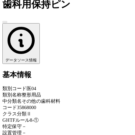
歯科用保持ピン
データソース情報
基本情報
類別コード
医04
類別名称
整形用品
中分類名
その他の歯科材料
コード
35868000
クラス分類
Ⅱ
GHTFルール
8-①
特定保守
－
設置管理
－