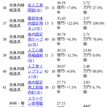
36.19
5.72
生体内移
全人工肩
億円/
万円/
36
33
11
+7.0%
27.5%
植器具
関節
(Ⅲ)
年
個
吸収性体
35.43
3.57
生体内移
億円/
万円/
37
内固定用
13
5
+22.6%
100.0%
植器具
年
個
ネジ
(Ⅳ)
体内固定
30.74
2.71
生体内移
億円/
万円/
38
用ケーブ
40
16
+6.3%
76.6%
植器具
年
個
ル
(Ⅲ)
人工心膜
30.53
23.81
生体内移
億円/
万円/
39
用補綴材
11
5
-11.5%
0.0%
植器具
年
個
(Ⅳ)
人工骨イ
30.07
2.48
生体内移
億円/
万円/
40
ンプラン
82
18
-6.6%
90.8%
植器具
年
個
ト
(Ⅲ)
体内固定
27.73
3.83
生体内移
億円/
万円/
41
用上肢髄
36
15
+7.1%
6.7%
植器具
年
個
内釘
(Ⅲ)
コラーゲ
外科・整
ン使用吸
27.15
4442