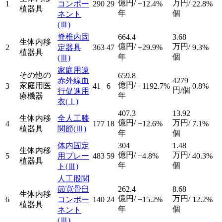
億円/
万円/
1
コンポー
290
29
+12.4%
22.8%
植器具
年
個
ネント
(Ⅲ)
脊椎内固
664.4
3.68
生体内移
億円/
万円/
2
定器具
363
47
+29.9%
9.3%
植器具
年
個
(Ⅲ)
家庭用遠
その他の
659.8
赤外線血
4279
億円/
家庭用医
3
41
6
+1192.7%
0.8%
円/個
行促進用
年
療機器
衣
(Ⅰ)
407.3
13.92
生体内移
全人工膝
億円/
万円/
4
177
18
+12.6%
7.1%
植器具
関節
(Ⅲ)
年
個
体内固定
304
1.48
生体内移
億円/
万円/
5
用プレー
483
59
+4.8%
40.3%
植器具
年
個
ト
(Ⅲ)
人工股関
節寛骨臼
262.4
8.68
生体内移
億円/
万円/
6
コンポー
140
24
+15.2%
12.2%
植器具
年
個
ネント
(Ⅲ)