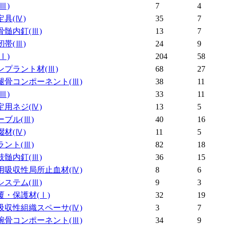
(Ⅲ)
7
4
定具
(Ⅳ)
35
7
骨髄内釘
(Ⅲ)
13
7
靭帯
(Ⅲ)
24
9
(Ⅰ)
204
58
ンプラント材
(Ⅲ)
68
27
腿骨コンポーネント
(Ⅲ)
38
11
(Ⅲ)
33
11
定用ネジ
(Ⅳ)
13
5
ーブル
(Ⅲ)
40
16
綴材
(Ⅳ)
11
5
ラント
(Ⅲ)
82
18
肢髄内釘
(Ⅲ)
36
15
用吸収性局所止血材
(Ⅳ)
8
6
システム
(Ⅲ)
9
3
覆・保護材
(Ⅰ)
32
19
吸収性組織スペーサ
(Ⅳ)
3
7
腕骨コンポーネント
(Ⅲ)
34
9