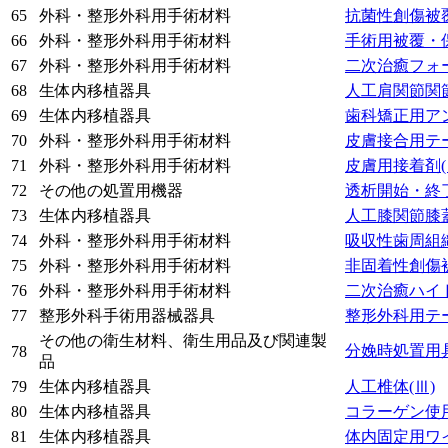
65
外科・整形外科用手術材料
抗菌性創傷被
66
外科・整形外科用手術材料
手術用被覆・
67
外科・整形外科用手術材料
二次治癒フォ
68
生体内移植器具
人工肩関節関
69
生体内移植器具
歯科矯正用ア
70
外科・整形外科用手術材料
皮膚接合用テ
71
外科・整形外科用手術材料
皮膚用接着剤
72
その他の処置用機器
透析開始・終
73
生体内移植器具
人工膝関節膝
74
外科・整形外科用手術材料
吸収性歯周組
75
外科・整形外科用手術材料
非固着性創傷
76
外科・整形外科用手術材料
二次治癒ハイ
77
整形外科手術用器械器具
整形外科用テ
その他の衛生材料、衛生用品及び関連製
分娩時処置用
78
品
79
生体内移植器具
人工椎体
(Ⅲ)
80
生体内移植器具
コラーゲン使
81
生体内移植器具
体内固定用ワ