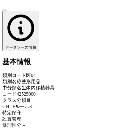
データソース情報
基本情報
類別コード
医04
類別名称
整形用品
中分類名
生体内移植器具
コード
42525000
クラス分類
Ⅲ
GHTFルール
8
特定保守
－
設置管理
－
修理区分
－