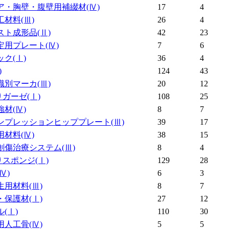
ア・胸壁・腹壁用補綴材
(Ⅳ)
17
4
工材料
(Ⅲ)
26
4
スト成形品
(Ⅱ)
42
23
定用プレート
(Ⅳ)
7
6
ック
(Ⅰ)
36
4
)
124
43
識別マーカ
(Ⅲ)
20
12
りガーゼ
(Ⅰ)
108
25
強材
(Ⅳ)
8
7
ンプレッションヒッププレート
(Ⅲ)
39
17
用材料
(Ⅳ)
38
15
創傷治療システム
(Ⅲ)
8
4
りスポンジ
(Ⅰ)
129
28
(Ⅳ)
6
3
生用材料
(Ⅲ)
8
7
・保護材
(Ⅰ)
27
12
ル
(Ⅰ)
110
30
用人工骨
(Ⅳ)
5
5