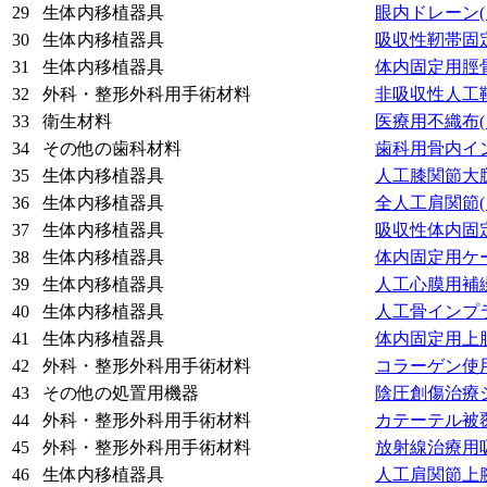
29
生体内移植器具
眼内ドレーン
30
生体内移植器具
吸収性靭帯固
31
生体内移植器具
体内固定用脛
32
外科・整形外科用手術材料
非吸収性人工
33
衛生材料
医療用不織布
34
その他の歯科材料
歯科用骨内イ
35
生体内移植器具
人工膝関節大
36
生体内移植器具
全人工肩関節
37
生体内移植器具
吸収性体内固
38
生体内移植器具
体内固定用ケ
39
生体内移植器具
人工心膜用補
40
生体内移植器具
人工骨インプ
41
生体内移植器具
体内固定用上
42
外科・整形外科用手術材料
コラーゲン使
43
その他の処置用機器
陰圧創傷治療
44
外科・整形外科用手術材料
カテーテル被
45
外科・整形外科用手術材料
放射線治療用
46
生体内移植器具
人工肩関節上