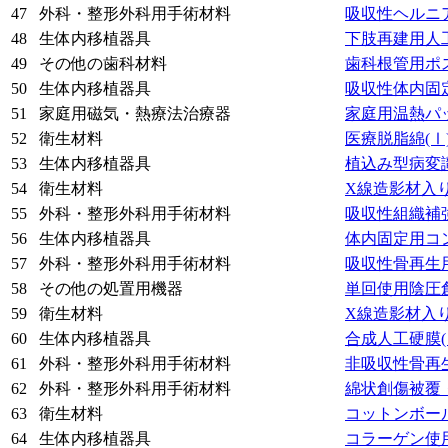
47
外科・整形外科用手術材料
吸収性ヘルニ
48
生体内移植器具
下肢再建用人
49
その他の歯科材料
歯科根管用ポ
50
生体内移植器具
吸収性体内固
51
家庭用磁気・熱療法治療器
家庭用温熱パ
52
衛生材料
医療脱脂綿
(Ⅰ
53
生体内移植器具
植込み型病変
54
衛生材料
X線造影材入
55
外科・整形外科用手術材料
吸収性組織補
56
生体内移植器具
体内固定用コ
57
外科・整形外科用手術材料
吸収性骨再生
58
その他の処置用機器
単回使用陰圧
59
衛生材料
X線造影材入
60
生体内移植器具
合成人工硬膜
61
外科・整形外科用手術材料
非吸収性骨再
62
外科・整形外科用手術材料
綿状創傷被覆
63
衛生材料
コットンボー
64
生体内移植器具
コラーゲン使