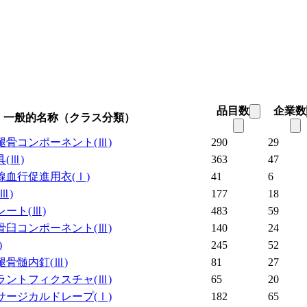
品目数
企業数
一般的名称（クラス分類）
腿骨コンポーネント
(Ⅲ)
290
29
具
(Ⅲ)
363
47
線血行促進用衣
(Ⅰ)
41
6
(Ⅲ)
177
18
レート
(Ⅲ)
483
59
骨臼コンポーネント
(Ⅲ)
140
24
)
245
52
腿骨髄内釘
(Ⅲ)
81
27
ラントフィクスチャ
(Ⅲ)
65
20
サージカルドレープ
(Ⅰ)
182
65