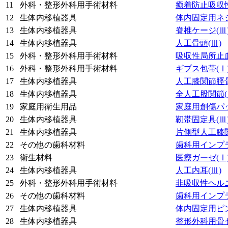
11
外科・整形外科用手術材料
癒着防止吸収
12
生体内移植器具
体内固定用ネ
13
生体内移植器具
脊椎ケージ
(Ⅲ
14
生体内移植器具
人工骨頭
(Ⅲ)
15
外科・整形外科用手術材料
吸収性局所止
16
外科・整形外科用手術材料
ギプス包帯
(Ⅰ
17
生体内移植器具
人工膝関節脛
18
生体内移植器具
全人工股関節
19
家庭用衛生用品
家庭用創傷パ
20
生体内移植器具
靭帯固定具
(Ⅲ
21
生体内移植器具
片側型人工膝
22
その他の歯科材料
歯科用インプ
23
衛生材料
医療ガーゼ
(Ⅰ
24
生体内移植器具
人工内耳
(Ⅲ)
25
外科・整形外科用手術材料
非吸収性ヘル
26
その他の歯科材料
歯科用インプ
27
生体内移植器具
体内固定用ピ
28
生体内移植器具
整形外科用骨