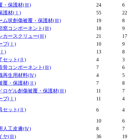
覆・保護材
(Ⅲ)
24
6
保護材
(Ⅰ)
55
22
ーム状創傷被覆・保護材
(Ⅲ)
19
8
節窩コンポーネント
(Ⅲ)
18
9
ンカースクリュー
(Ⅲ)
21
17
ープ
(Ⅰ)
10
9
(Ⅰ)
13
8
了セット
(Ⅱ)
4
3
蓋骨コンポーネント
(Ⅲ)
7
6
織再生用材料
(Ⅳ)
4
5
被覆・保護材
(Ⅱ)
7
8
ドロゲル創傷被覆・保護材
(Ⅲ)
11
7
ープ
(Ⅰ)
11
4
具セット
(Ⅱ)
6
4
10
6
用人工皮膚
(Ⅳ)
8
7
イヤ
(Ⅲ)
36
19