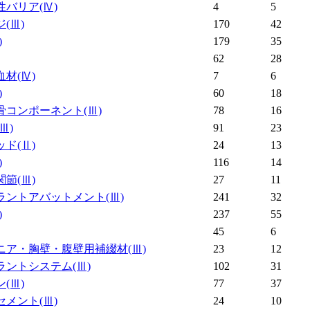
性バリア
(Ⅳ)
4
5
ジ
(Ⅲ)
170
42
)
179
35
62
28
血材
(Ⅳ)
7
6
)
60
18
骨コンポーネント
(Ⅲ)
78
16
(Ⅲ)
91
23
ッド
(Ⅱ)
24
13
)
116
14
関節
(Ⅲ)
27
11
ラントアバットメント
(Ⅲ)
241
32
)
237
55
45
6
ニア・胸壁・腹壁用補綴材
(Ⅲ)
23
12
ラントシステム
(Ⅲ)
102
31
ン
(Ⅲ)
77
37
セメント
(Ⅲ)
24
10