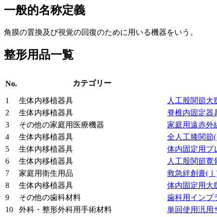
一般的名称定義
角膜の置換及び視覚の回復のために用いる機器をいう。
整形用品一覧
カテゴリー
No.
1
生体内移植器具
人工股関節大
2
生体内移植器具
脊椎内固定器
3
その他の家庭用医療機器
家庭用遠赤外
4
生体内移植器具
全人工膝関節
5
生体内移植器具
体内固定用プ
6
生体内移植器具
人工股関節寛
7
家庭用衛生用品
救急絆創膏
(Ⅰ
8
生体内移植器具
体内固定用大
9
その他の歯科材料
歯科用インプ
10
外科・整形外科用手術材料
単回使用汎用