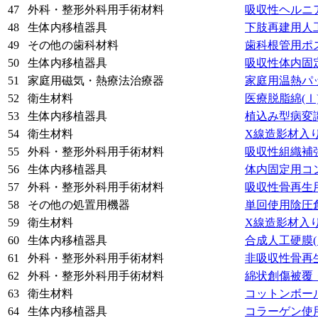
47
外科・整形外科用手術材料
吸収性ヘルニ
48
生体内移植器具
下肢再建用人
49
その他の歯科材料
歯科根管用ポ
50
生体内移植器具
吸収性体内固
51
家庭用磁気・熱療法治療器
家庭用温熱パ
52
衛生材料
医療脱脂綿
(Ⅰ
53
生体内移植器具
植込み型病変
54
衛生材料
X線造影材入
55
外科・整形外科用手術材料
吸収性組織補
56
生体内移植器具
体内固定用コ
57
外科・整形外科用手術材料
吸収性骨再生
58
その他の処置用機器
単回使用陰圧
59
衛生材料
X線造影材入
60
生体内移植器具
合成人工硬膜
61
外科・整形外科用手術材料
非吸収性骨再
62
外科・整形外科用手術材料
綿状創傷被覆
63
衛生材料
コットンボー
64
生体内移植器具
コラーゲン使