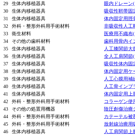
29
生体内移植器具
眼内ドレーン
30
生体内移植器具
吸収性靭帯固
31
生体内移植器具
体内固定用脛
32
外科・整形外科用手術材料
非吸収性人工
33
衛生材料
医療用不織布
34
その他の歯科材料
歯科用骨内イ
35
生体内移植器具
人工膝関節大
36
生体内移植器具
全人工肩関節
37
生体内移植器具
吸収性体内固
38
生体内移植器具
体内固定用ケ
39
生体内移植器具
人工心膜用補
40
生体内移植器具
人工骨インプ
41
生体内移植器具
体内固定用上
42
外科・整形外科用手術材料
コラーゲン使
43
その他の処置用機器
陰圧創傷治療
44
外科・整形外科用手術材料
カテーテル被
45
外科・整形外科用手術材料
放射線治療用
46
生体内移植器具
人工肩関節上