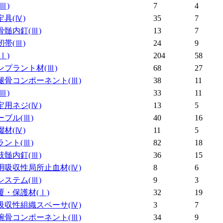
(Ⅲ)
7
4
定具
(Ⅳ)
35
7
骨髄内釘
(Ⅲ)
13
7
靭帯
(Ⅲ)
24
9
(Ⅰ)
204
58
ンプラント材
(Ⅲ)
68
27
腿骨コンポーネント
(Ⅲ)
38
11
(Ⅲ)
33
11
定用ネジ
(Ⅳ)
13
5
ーブル
(Ⅲ)
40
16
綴材
(Ⅳ)
11
5
ラント
(Ⅲ)
82
18
肢髄内釘
(Ⅲ)
36
15
用吸収性局所止血材
(Ⅳ)
8
6
システム
(Ⅲ)
9
3
覆・保護材
(Ⅰ)
32
19
吸収性組織スペーサ
(Ⅳ)
3
7
腕骨コンポーネント
(Ⅲ)
34
9