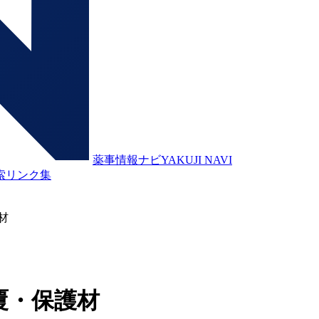
薬事情報ナビ
YAKUJI NAVI
索
リンク集
材
覆・保護材