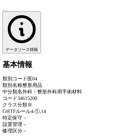
データソース情報
基本情報
類別コード
医04
類別名称
整形用品
中分類名
外科・整形外科用手術材料
コード
34615200
クラス分類
Ⅲ
GHTFルール
4-①,14
特定保守
－
設置管理
－
修理区分
－