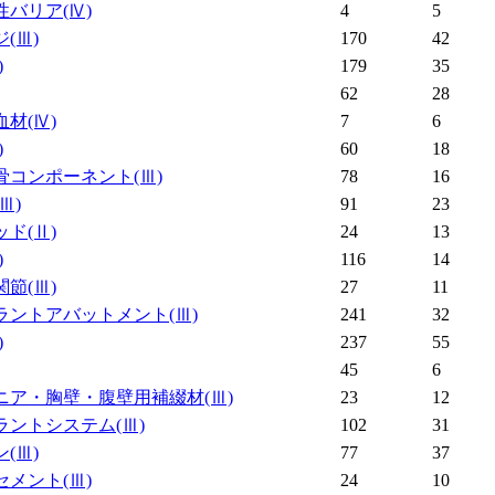
性バリア
(Ⅳ)
4
5
ジ
(Ⅲ)
170
42
)
179
35
62
28
血材
(Ⅳ)
7
6
)
60
18
骨コンポーネント
(Ⅲ)
78
16
(Ⅲ)
91
23
ッド
(Ⅱ)
24
13
)
116
14
関節
(Ⅲ)
27
11
ラントアバットメント
(Ⅲ)
241
32
)
237
55
45
6
ニア・胸壁・腹壁用補綴材
(Ⅲ)
23
12
ラントシステム
(Ⅲ)
102
31
ン
(Ⅲ)
77
37
セメント
(Ⅲ)
24
10