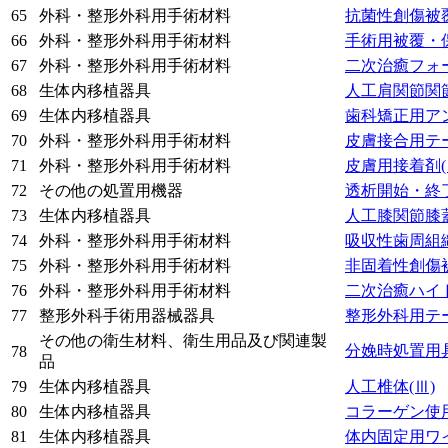
65
外科・整形外科用手術材料
抗菌性創傷被
66
外科・整形外科用手術材料
手術用被覆・
67
外科・整形外科用手術材料
二次治癒フォ
68
生体内移植器具
人工肩関節関
69
生体内移植器具
歯科矯正用ア
70
外科・整形外科用手術材料
皮膚接合用テ
71
外科・整形外科用手術材料
皮膚用接着剤
72
その他の処置用機器
透析開始・終
73
生体内移植器具
人工膝関節膝
74
外科・整形外科用手術材料
吸収性歯周組
75
外科・整形外科用手術材料
非固着性創傷
76
外科・整形外科用手術材料
二次治癒ハイ
77
整形外科手術用器械器具
整形外科用テ
その他の衛生材料、衛生用品及び関連製
分娩時処置用
78
品
79
生体内移植器具
人工椎体
(Ⅲ)
80
生体内移植器具
コラーゲン使
81
生体内移植器具
体内固定用ワ