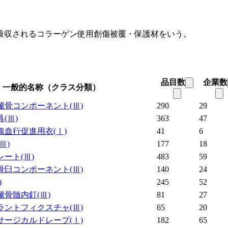
吸収されるコラーゲン使用創傷被覆・保護材をいう。
品目数
企業数
一般的名称（クラス分類）
腿骨コンポーネント
(Ⅲ)
290
29
具
(Ⅲ)
363
47
線血行促進用衣
(Ⅰ)
41
6
(Ⅲ)
177
18
レート
(Ⅲ)
483
59
骨臼コンポーネント
(Ⅲ)
140
24
)
245
52
腿骨髄内釘
(Ⅲ)
81
27
ラントフィクスチャ
(Ⅲ)
65
20
サージカルドレープ
(Ⅰ)
182
65