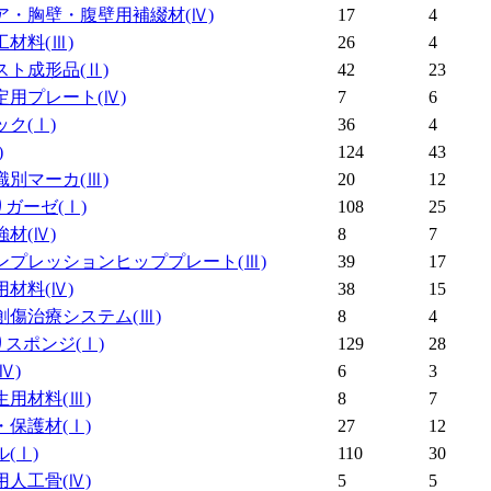
ア・胸壁・腹壁用補綴材
(Ⅳ)
17
4
工材料
(Ⅲ)
26
4
スト成形品
(Ⅱ)
42
23
定用プレート
(Ⅳ)
7
6
ック
(Ⅰ)
36
4
)
124
43
識別マーカ
(Ⅲ)
20
12
りガーゼ
(Ⅰ)
108
25
強材
(Ⅳ)
8
7
ンプレッションヒッププレート
(Ⅲ)
39
17
用材料
(Ⅳ)
38
15
創傷治療システム
(Ⅲ)
8
4
りスポンジ
(Ⅰ)
129
28
(Ⅳ)
6
3
生用材料
(Ⅲ)
8
7
・保護材
(Ⅰ)
27
12
ル
(Ⅰ)
110
30
用人工骨
(Ⅳ)
5
5