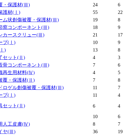
覆・保護材
(Ⅲ)
24
6
保護材
(Ⅰ)
55
22
ーム状創傷被覆・保護材
(Ⅲ)
19
8
節窩コンポーネント
(Ⅲ)
18
9
ンカースクリュー
(Ⅲ)
21
17
ープ
(Ⅰ)
10
9
(Ⅰ)
13
8
了セット
(Ⅱ)
4
3
蓋骨コンポーネント
(Ⅲ)
7
6
織再生用材料
(Ⅳ)
4
5
被覆・保護材
(Ⅱ)
7
8
ドロゲル創傷被覆・保護材
(Ⅲ)
11
7
ープ
(Ⅰ)
11
4
具セット
(Ⅱ)
6
4
10
6
用人工皮膚
(Ⅳ)
8
7
イヤ
(Ⅲ)
36
19