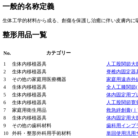
一般的名称定義
生体工学的材料から成る、創傷を保護し治癒に伴い皮膚内に
整形用品一覧
カテゴリー
No.
1
生体内移植器具
人工股関節大
2
生体内移植器具
脊椎内固定器
3
その他の家庭用医療機器
家庭用遠赤外
4
生体内移植器具
全人工膝関節
5
生体内移植器具
体内固定用プ
6
生体内移植器具
人工股関節寛
7
家庭用衛生用品
救急絆創膏
(Ⅰ
8
生体内移植器具
体内固定用大
9
その他の歯科材料
歯科用インプ
10
外科・整形外科用手術材料
単回使用汎用