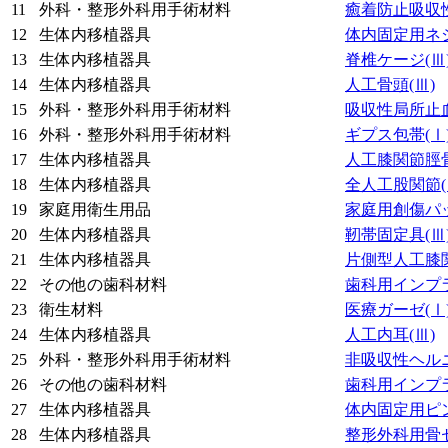
11
外科・整形外科用手術材料
癒着防止吸収
12
生体内移植器具
体内固定用ネ
13
生体内移植器具
脊椎ケージ
(Ⅲ
14
生体内移植器具
人工骨頭
(Ⅲ)
15
外科・整形外科用手術材料
吸収性局所止
16
外科・整形外科用手術材料
ギプス包帯
(Ⅰ
17
生体内移植器具
人工膝関節脛
18
生体内移植器具
全人工股関節
19
家庭用衛生用品
家庭用創傷パ
20
生体内移植器具
靭帯固定具
(Ⅲ
21
生体内移植器具
片側型人工膝
22
その他の歯科材料
歯科用インプ
23
衛生材料
医療ガーゼ
(Ⅰ
24
生体内移植器具
人工内耳
(Ⅲ)
25
外科・整形外科用手術材料
非吸収性ヘル
26
その他の歯科材料
歯科用インプ
27
生体内移植器具
体内固定用ピ
28
生体内移植器具
整形外科用骨