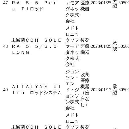
47
ＲＡ ５．５ Ｐｅｒ
ァモア
医療
2023/01/25
3050
認
ｃ Ｔｉロッド
ダネッ
機器
ク株式
会社
メドト
ロニッ
未滅菌ＣＤＨ ＳＯＬＥ
クソフ
後発
承
48
ＲＡ ５．５／６．０
ァモア
医療
2023/01/25
3050
認
ＬＯＮＧＩ
ダネッ
機器
ク株式
会社
ジョン
改良
ソン・
医療
エン
ＡＬＴＡＬＹＮＥ Ｕｌ
機器
承
49
ド・ジ
2023/01/17
3050
ｔｒａ ロッドシステム
（臨
認
ョンソ
床な
ン株式
し）
会社
メドト
ロニッ
未滅菌ＣＤＨ ＳＯＬＥ
クソフ
後発