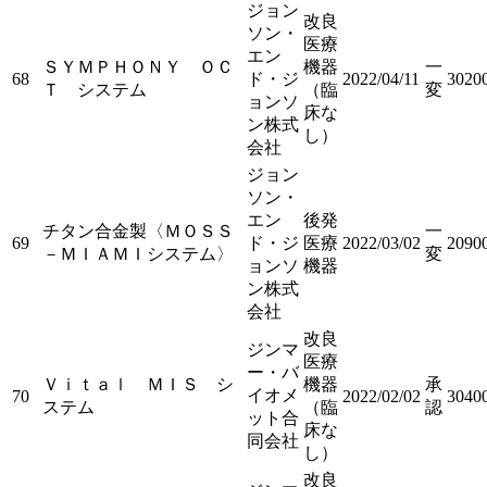
ジョン
改良
ソン・
医療
エン
ＳＹＭＰＨＯＮＹ ＯＣ
機器
一
68
ド・ジ
2022/04/11
3020
Ｔ システム
（臨
変
ョンソ
床な
ン株式
し）
会社
ジョン
ソン・
エン
後発
チタン合金製〈ＭＯＳＳ
一
69
ド・ジ
医療
2022/03/02
2090
－ＭＩＡＭＩシステム〉
変
ョンソ
機器
ン株式
会社
改良
ジンマ
医療
ー・バ
Ｖｉｔａｌ ＭＩＳ シ
機器
承
イオメ
70
2022/02/02
3040
ステム
（臨
認
ット合
床な
同会社
し）
改良