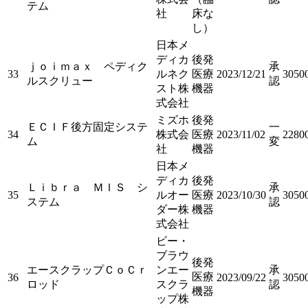
テム
社
床な
し）
日本メ
ディカ
後発
ｊｏｉｍａｘ ペディク
承
33
ルネク
医療
2023/12/21
3050
ルスクリュー
認
スト株
機器
式会社
ミズホ
後発
ＥＣＩＦ後方固定システ
一
34
株式会
医療
2023/11/02
2280
ム
変
社
機器
日本メ
ディカ
後発
Ｌｉｂｒａ ＭＩＳ シ
承
35
ルオー
医療
2023/10/30
3050
ステム
認
ダー株
機器
式会社
ビー・
ブラウ
後発
エースクラップＣｏＣｒ
ンエー
承
医療
36
2023/09/22
3050
ロッド
スクラ
認
機器
ップ株