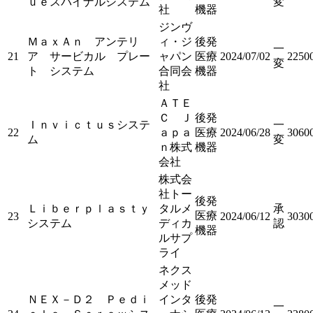
ｕｅスパイナルシステム
変
社
機器
ジンヴ
ＭａｘＡｎ アンテリ
ィ・ジ
後発
一
21
ア サービカル プレー
ャパン
医療
2024/07/02
2250
変
ト システム
合同会
機器
社
ＡＴＥ
Ｃ Ｊ
後発
Ｉｎｖｉｃｔｕｓシステ
一
22
ａｐａ
医療
2024/06/28
3060
ム
変
ｎ株式
機器
会社
株式会
社トー
後発
Ｌｉｂｅｒｐｌａｓｔｙ
タルメ
承
医療
23
2024/06/12
3030
システム
ディカ
認
機器
ルサプ
ライ
ネクス
メッド
ＮＥＸ－Ｄ２ Ｐｅｄｉ
インタ
後発
一