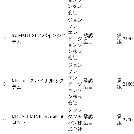
ン株式
会社
ジョン
ソン・
エン
SUMMIT SI スパインシス
承認
承
7
ド・ジ
2170
テム
品目
認
ョンソ
ン株式
会社
ジョン
ソン・
エン
Monarch スパイナル シス
承認
承
8
ド・ジ
2160
テム
品目
認
ョンソ
ン株式
会社
メダク
M.U.S.T.MINICervicalCoCr
タジャ
承認
承
9
2290
ロッド
パン株
品目
認
式会社