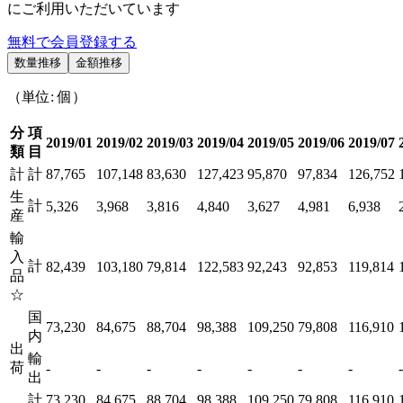
にご利用いただいています
無料で会員登録する
数量推移
金額推移
（単位: 個）
分
項
2019/01
2019/02
2019/03
2019/04
2019/05
2019/06
2019/07
類
目
計
計
87,765
107,148
83,630
127,423
95,870
97,834
126,752
生
計
5,326
3,968
3,816
4,840
3,627
4,981
6,938
産
輸
入
計
82,439
103,180
79,814
122,583
92,243
92,853
119,814
品
☆
国
73,230
84,675
88,704
98,388
109,250
79,808
116,910
内
出
輸
荷
-
-
-
-
-
-
-
-
出
計
73,230
84,675
88,704
98,388
109,250
79,808
116,910