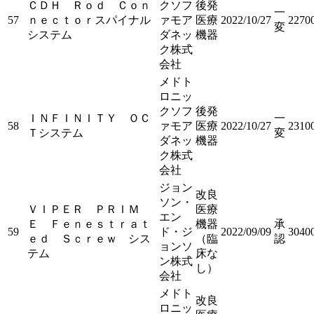
ＣＤＨ Ｒｏｄ Ｃｏｎ
クソフ
後発
一
57
ｎｅｃｔｏｒスパイナル
ァモア
医療
2022/10/27
2270
変
システム
ダネッ
機器
ク株式
会社
メドト
ロニッ
クソフ
後発
ＩＮＦＩＮＩＴＹ ＯＣ
一
58
ァモア
医療
2022/10/27
2310
Ｔシステム
変
ダネッ
機器
ク株式
会社
ジョン
改良
ソン・
ＶＩＰＥＲ ＰＲＩＭ
医療
エン
Ｅ Ｆｅｎｅｓｔｒａｔ
機器
承
59
ド・ジ
2022/09/09
3040
ｅｄ Ｓｃｒｅｗ シス
（臨
認
ョンソ
テム
床な
ン株式
し）
会社
メドト
改良
ロニッ