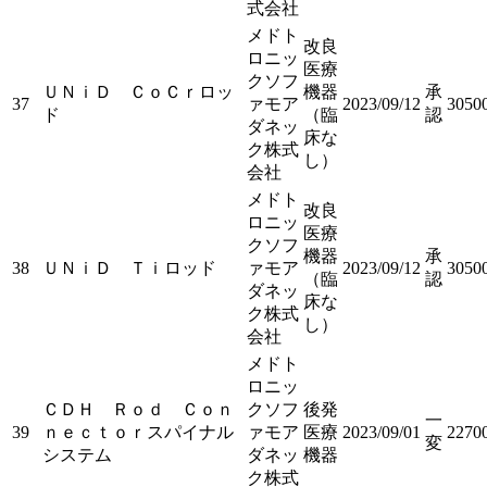
式会社
メドト
改良
ロニッ
医療
クソフ
ＵＮｉＤ ＣｏＣｒロッ
機器
承
37
ァモア
2023/09/12
3050
ド
（臨
認
ダネッ
床な
ク株式
し）
会社
メドト
改良
ロニッ
医療
クソフ
機器
承
38
ＵＮｉＤ Ｔｉロッド
ァモア
2023/09/12
3050
（臨
認
ダネッ
床な
ク株式
し）
会社
メドト
ロニッ
ＣＤＨ Ｒｏｄ Ｃｏｎ
クソフ
後発
一
39
ｎｅｃｔｏｒスパイナル
ァモア
医療
2023/09/01
2270
変
システム
ダネッ
機器
ク株式