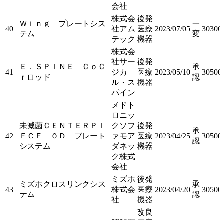
会社
株式会
後発
Ｗｉｎｇ プレートシス
一
40
社アム
医療
2023/07/05
3030
テム
変
テック
機器
株式会
社サー
後発
Ｅ．ＳＰＩＮＥ ＣｏＣ
承
41
ジカ
医療
2023/05/10
3050
ｒロッド
認
ル・ス
機器
パイン
メドト
ロニッ
未滅菌ＣＥＮＴＥＲＰＩ
クソフ
後発
承
42
ＥＣＥ ＯＤ プレート
ァモア
医療
2023/04/25
3050
認
システム
ダネッ
機器
ク株式
会社
ミズホ
後発
ミズホクロスリンクシス
承
43
株式会
医療
2023/04/20
3050
テム
認
社
機器
改良