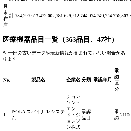
月
末
計
584,295
613,472
602,581
629,212
744,954
749,754
756,863
在
庫
医療機器品目一覧（363品目、47社）
※ 一部の古いデータや最新情報が含まれていない場合があ
ります
承
認
製品名
企業名
分類
承認年月
No.
区
分
ジョン
ソン・
エン
ISOLA スパイナル システ
承認
承
1
ド・ジ
2110
ム
品目
認
ョンソ
ン株式