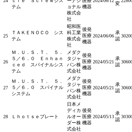
24
ｃｌｅ Ｓｃｒｅｗシス
ーナシ
医療
2024/06/12
2280
変
テム
ョナル
機器
株式会
社
昭和医
後発
ＴＡＫＥＮＯＣＯ シス
科工業
承
医療
25
2024/06/06
3020
テム
株式会
認
機器
社
Ｍ．Ｕ．Ｓ．Ｔ． ５．
メダク
後発
５／６．０ Ｅｎｈａｎ
タジャ
承
医療
26
2024/05/21
3060
ｃｅｄ スパイナルシス
パン株
認
機器
テム
式会社
メダク
Ｍ．Ｕ．Ｓ．Ｔ． ５．
後発
タジャ
承
５／６．０ スパイナル
医療
27
2024/05/21
3060
パン株
認
システム
機器
式会社
日本メ
ディカ
後発
承
28
Ｌｈｏｔｓｅプレート
ルオー
医療
2024/05/13
3030
認
ダー株
機器
式会社