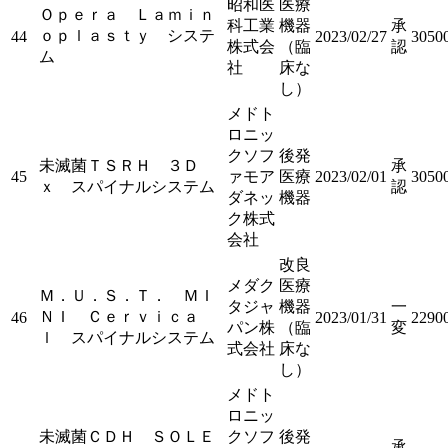
昭和医
医療
Ｏｐｅｒａ Ｌａｍｉｎ
科工業
機器
承
ｏｐｌａｓｔｙ システ
44
2023/02/27
3050
株式会
（臨
認
ム
社
床な
し）
メドト
ロニッ
クソフ
後発
未滅菌ＴＳＲＨ ３Ｄ
承
45
ァモア
医療
2023/02/01
3050
ｘ スパイナルシステム
認
ダネッ
機器
ク株式
会社
改良
メダク
医療
Ｍ．Ｕ．Ｓ．Ｔ． ＭＩ
タジャ
機器
一
ＮＩ Ｃｅｒｖｉｃａ
46
2023/01/31
2290
パン株
（臨
変
ｌ スパイナルシステム
式会社
床な
し）
メドト
ロニッ
未滅菌ＣＤＨ ＳＯＬＥ
クソフ
後発
承