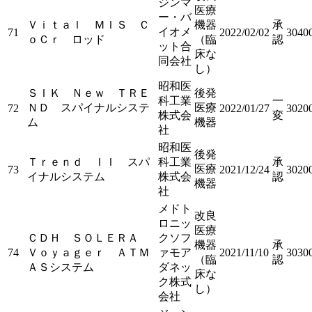
ジンマ
医療
ー・バ
Ｖｉｔａｌ ＭＩＳ Ｃ
機器
承
イオメ
71
2022/02/02
3040
ｏＣｒ ロッド
（臨
認
ット合
床な
同会社
し）
昭和医
ＳＩＫ Ｎｅｗ ＴＲＥ
後発
科工業
一
ＮＤ スパイナルシステ
医療
72
2022/01/27
3020
株式会
変
ム
機器
社
昭和医
後発
Ｔｒｅｎｄ ＩＩ スパ
科工業
承
医療
73
2021/12/24
3020
イナルシステム
株式会
認
機器
社
メドト
改良
ロニッ
医療
ＣＤＨ ＳＯＬＥＲＡ
クソフ
機器
承
74
Ｖｏｙａｇｅｒ ＡＴＭ
ァモア
2021/11/10
3030
（臨
認
ＡＳシステム
ダネッ
床な
ク株式
し）
会社