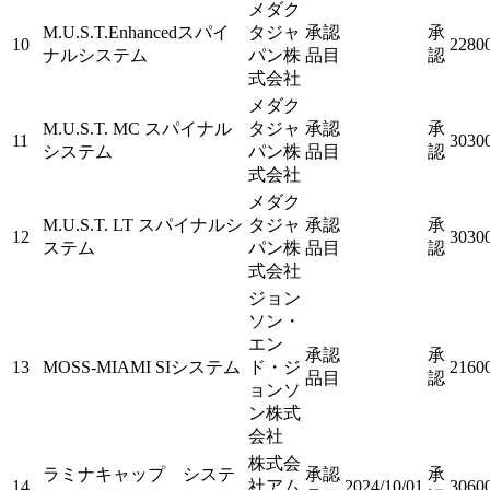
メダク
M.U.S.T.Enhancedスパイ
タジャ
承認
承
10
2280
ナルシステム
パン株
品目
認
式会社
メダク
M.U.S.T. MC スパイナル
タジャ
承認
承
11
3030
システム
パン株
品目
認
式会社
メダク
M.U.S.T. LT スパイナルシ
タジャ
承認
承
12
3030
ステム
パン株
品目
認
式会社
ジョン
ソン・
エン
承認
承
13
MOSS-MIAMI SIシステム
ド・ジ
2160
品目
認
ョンソ
ン株式
会社
株式会
ラミナキャップ システ
承認
承
14
社アム
2024/10/01
3060