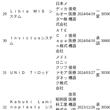
日本メ
ディカ
後発
Ｌｉｂｒａ ＭＩＳ シ
一
29
ルオー
医療
2024/04/19
3050
ステム
変
ダー株
機器
式会社
ＡＴＥ
Ｃ Ｊ
後発
Ｉｎｖｉｃｔｕｓシステ
承
30
ａｐａ
医療
2024/04/10
3060
ム
認
ｎ株式
機器
会社
メドト
ロニッ
クソフ
後発
一
31
ＵＮｉＤ Ｔｉロッド
ァモア
医療
2024/03/27
3050
変
ダネッ
機器
ク株式
会社
改良
昭和医
医療
Ｋａｂｕｋｉ Ｌａｍｉ
科工業
機器
承
ｎｏｐｌａｓｔｙ シス
32
2023/12/26
3050
株式会
（臨
認