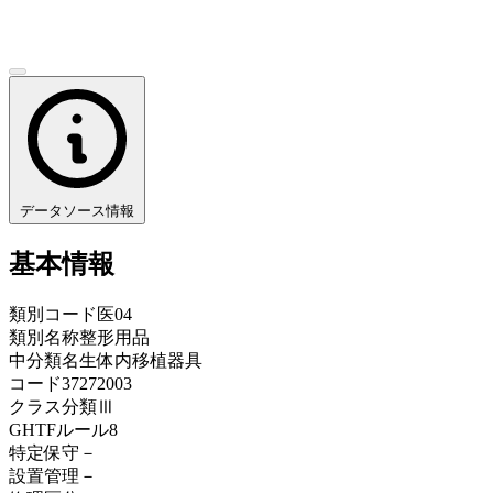
データソース情報
基本情報
類別コード
医04
類別名称
整形用品
中分類名
生体内移植器具
コード
37272003
クラス分類
Ⅲ
GHTFルール
8
特定保守
－
設置管理
－