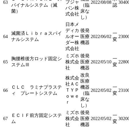
ブジャ
63
2022/08/08
3040
パイナルシステム（滅
（臨
認
パン株
菌）
床な
式会社
し）
日本メ
ディカ
後発
滅菌済Ｌｉｂｒａスパイ
一
64
ルオー
医療
2022/06/02
2300
ナルシステム
変
ダー株
機器
式会社
ミズホ
後発
胸腰椎後方ロッド固定シ
一
65
株式会
医療
2022/05/10
2280
ステムⅢ
変
社
機器
改良
株式会
医療
社ＡＣ
ＣＬＣ ラミナプラステ
機器
一
ＴＹＰ
66
2022/05/02
2310
ィ プレートシステム
（臨
変
ｏｗｅ
床な
ｒ
し）
ミズホ
後発
ＥＣＩＦ前方固定システ
一
67
株式会
医療
2022/05/02
3020
ム
変
社
機器