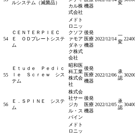
ルシステム（滅菌品）
変
カル株
機器
式会社
メドト
ロニッ
ＣＥＮＴＥＲＰＩＥＣ
クソフ
後発
一
54
Ｅ ＯＤプレートシステ
ァモア
医療
2022/12/14
2240
変
ム
ダネッ
機器
ク株式
会社
昭和医
Ｅｔｕｄｅ Ｐｅｄｉｃ
後発
科工業
承
ｌｅ Ｓｃｒｅｗ シス
医療
55
2022/12/06
3020
株式会
認
テム
機器
社
株式会
社サー
後発
Ｅ．ＳＰＩＮＥ システ
承
56
ジカ
医療
2022/12/05
3040
ム
認
ル・ス
機器
パイン
メドト
ロニッ