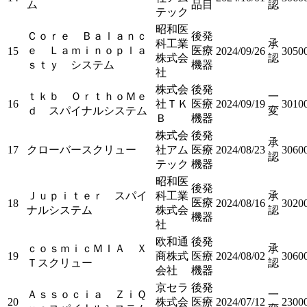
ム
品目
認
テック
昭和医
Ｃｏｒｅ Ｂａｌａｎｃ
後発
科工業
承
ｅ Ｌａｍｉｎｏｐｌａ
医療
15
2024/09/26
3050
株式会
認
ｓｔｙ システム
機器
社
株式会
後発
ｔｋｂ ＯｒｔｈｏＭｅ
一
16
社ＴＫ
医療
2024/09/19
3010
ｄ スパイナルシステム
変
Ｂ
機器
株式会
後発
承
17
クローバースクリュー
社アム
医療
2024/08/23
3060
認
テック
機器
昭和医
後発
Ｊｕｐｉｔｅｒ スパイ
科工業
承
医療
18
2024/08/16
3020
ナルシステム
株式会
認
機器
社
欧和通
後発
ｃｏｓｍｉｃＭＩＡ Ｘ
承
19
商株式
医療
2024/08/02
3060
Ｔスクリュー
認
会社
機器
京セラ
後発
Ａｓｓｏｃｉａ ＺｉＱ
一
20
株式会
医療
2024/07/12
2300