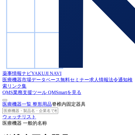
薬事情報ナビ
YAKUJI NAVI
医療機器市場データベース
無料セミナー
求人情報
法令通知検
索
リンク集
QMS業務支援ツール
QMSmartを見る
医療機器一覧
整形用品
脊椎内固定器具
ウォッチリスト
医療機器 一般的名称