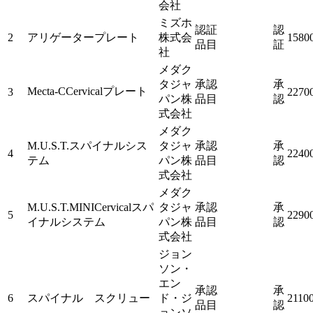
会社
ミズホ
認証
認
2
アリゲータープレート
株式会
1580
品目
証
社
メダク
タジャ
承認
承
Mecta-CCervicalプレート
3
2270
パン株
品目
認
式会社
メダク
M.U.S.T.スパイナルシス
タジャ
承認
承
4
2240
テム
パン株
品目
認
式会社
メダク
M.U.S.T.MINICervicalスパ
タジャ
承認
承
5
2290
イナルシステム
パン株
品目
認
式会社
ジョン
ソン・
エン
承認
承
6
スパイナル スクリュー
ド・ジ
2110
品目
認
ョンソ