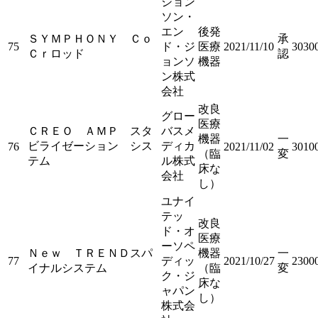
ジョン
ソン・
エン
後発
ＳＹＭＰＨＯＮＹ Ｃｏ
承
75
ド・ジ
医療
2021/11/10
3030
Ｃｒロッド
認
ョンソ
機器
ン株式
会社
改良
グロー
医療
ＣＲＥＯ ＡＭＰ スタ
バスメ
機器
一
ビライゼーション シス
ディカ
76
2021/11/02
3010
（臨
変
テム
ル株式
床な
会社
し）
ユナイ
テッ
改良
ド・オ
医療
ーソペ
Ｎｅｗ ＴＲＥＮＤスパ
機器
一
77
ディッ
2021/10/27
2300
イナルシステム
（臨
変
ク・ジ
床な
ャパン
し）
株式会