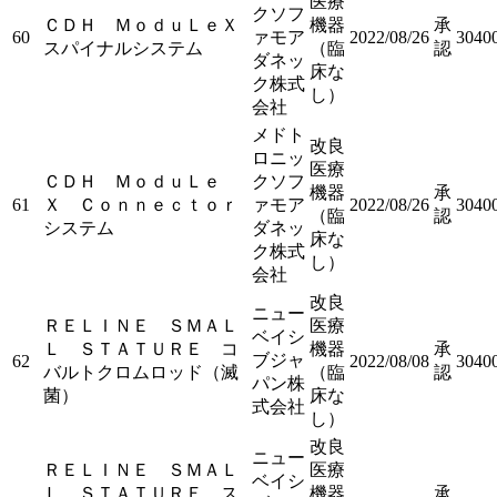
医療
クソフ
ＣＤＨ ＭｏｄｕＬｅＸ
機器
承
60
ァモア
2022/08/26
3040
スパイナルシステム
（臨
認
ダネッ
床な
ク株式
し）
会社
メドト
改良
ロニッ
医療
ＣＤＨ ＭｏｄｕＬｅ
クソフ
機器
承
61
Ｘ Ｃｏｎｎｅｃｔｏｒ
ァモア
2022/08/26
3040
（臨
認
システム
ダネッ
床な
ク株式
し）
会社
改良
ニュー
ＲＥＬＩＮＥ ＳＭＡＬ
医療
ベイシ
Ｌ ＳＴＡＴＵＲＥ コ
機器
承
ブジャ
62
2022/08/08
3040
バルトクロムロッド（滅
（臨
認
パン株
菌）
床な
式会社
し）
改良
ニュー
ＲＥＬＩＮＥ ＳＭＡＬ
医療
ベイシ
Ｌ ＳＴＡＴＵＲＥ ス
機器
承