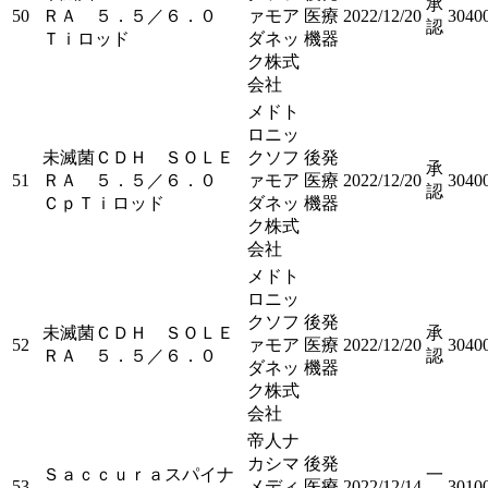
承
50
ＲＡ ５．５／６．０
ァモア
医療
2022/12/20
3040
認
Ｔｉロッド
ダネッ
機器
ク株式
会社
メドト
ロニッ
未滅菌ＣＤＨ ＳＯＬＥ
クソフ
後発
承
51
ＲＡ ５．５／６．０
ァモア
医療
2022/12/20
3040
認
ＣｐＴｉロッド
ダネッ
機器
ク株式
会社
メドト
ロニッ
クソフ
後発
未滅菌ＣＤＨ ＳＯＬＥ
承
52
ァモア
医療
2022/12/20
3040
ＲＡ ５．５／６．０
認
ダネッ
機器
ク株式
会社
帝人ナ
カシマ
後発
Ｓａｃｃｕｒａスパイナ
一
53
メディ
医療
2022/12/14
3010