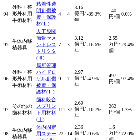
粘着性透
外科・整
3.16
明創傷被
140
億円/
形外科用
94
4
4
-89.3%
0.0%
円/個
覆・保護
年
手術材料
材
(Ⅱ)
人工股関
節骨セメ
3.12
2.55
生体内移
億円/
万円/
95
ントレス
7
3
-16.6%
29.4%
植器具
年
個
トリクタ
(Ⅲ)
局所管理
外科・整
ハイドロ
2.97
497
億円/
96
形外科用
ゲル創傷
9
7
-4.9%
97.4%
円/個
年
手術材料
被覆・保
護材
(Ⅱ)
歯科咬合
2.69
その他の
スプリン
262
億円/
97
111
37
-10.7%
1.3%
円/個
歯科材料
ト用材料
年
(Ⅰ)
体内固定
2.36
1.6
生体内移
億円/
万円/
98
用ステー
22
14
-9.6%
72.0%
植器具
年
個