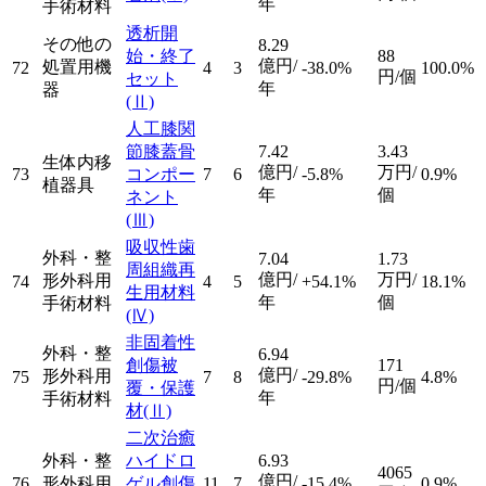
年
手術材料
透析開
その他の
8.29
始・終了
88
億円/
処置用機
72
4
3
-38.0%
100.0%
円/個
セット
年
器
(Ⅱ)
人工膝関
節膝蓋骨
7.42
3.43
生体内移
億円/
万円/
73
コンポー
7
6
-5.8%
0.9%
植器具
年
個
ネント
(Ⅲ)
吸収性歯
外科・整
7.04
1.73
周組織再
億円/
万円/
形外科用
74
4
5
+54.1%
18.1%
生用材料
年
個
手術材料
(Ⅳ)
非固着性
外科・整
6.94
創傷被
171
億円/
形外科用
75
7
8
-29.8%
4.8%
円/個
覆・保護
年
手術材料
材
(Ⅱ)
二次治癒
外科・整
ハイドロ
6.93
4065
億円/
76
形外科用
ゲル創傷
11
7
-15.4%
0.9%