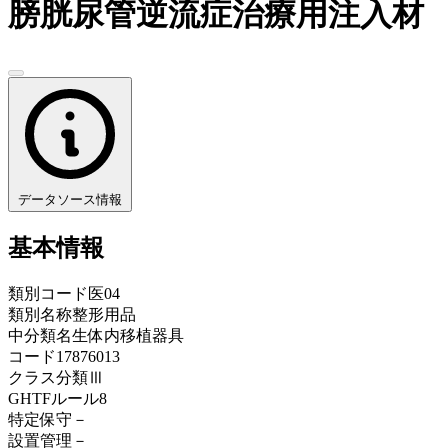
膀胱尿管逆流症治療用注入材
データソース情報
基本情報
類別コード
医04
類別名称
整形用品
中分類名
生体内移植器具
コード
17876013
クラス分類
Ⅲ
GHTFルール
8
特定保守
－
設置管理
－