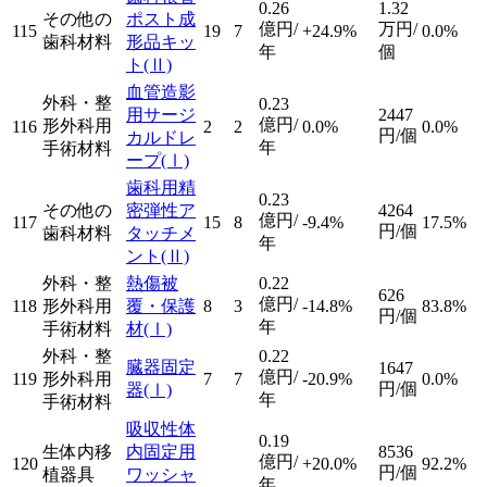
0.26
1.32
その他の
ポスト成
億円/
万円/
115
19
7
+24.9%
0.0%
歯科材料
形品キッ
年
個
ト
(Ⅱ)
血管造影
外科・整
0.23
用サージ
2447
億円/
形外科用
116
2
2
0.0%
0.0%
円/個
カルドレ
年
手術材料
ープ
(Ⅰ)
歯科用精
0.23
その他の
密弾性ア
4264
億円/
117
15
8
-9.4%
17.5%
円/個
歯科材料
タッチメ
年
ント
(Ⅱ)
外科・整
熱傷被
0.22
626
億円/
118
形外科用
覆・保護
8
3
-14.8%
83.8%
円/個
年
手術材料
材
(Ⅰ)
外科・整
0.22
臓器固定
1647
億円/
119
形外科用
7
7
-20.9%
0.0%
円/個
器
(Ⅰ)
年
手術材料
吸収性体
0.19
生体内移
内固定用
8536
億円/
120
+20.0%
92.2%
円/個
植器具
ワッシャ
年