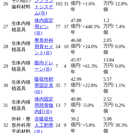
その他の
ンプラン
億円/
万円/
26
102
31
+1.6%
12.8%
歯科材料
トシステ
年
個
ム
(Ⅲ)
体内固定
47.88
1.2
生体内移
億円/
万円/
27
用ピン
77
37
+448.5%
7.4%
植器具
年
個
(Ⅲ)
整形外科
46.68
2.05
生体内移
億円/
万円/
28
用骨セメ
24
10
+24.0%
0.0%
植器具
年
個
ント
(Ⅲ)
45.97
13.84
生体内移
眼内ドレ
億円/
万円/
29
7
4
+61.3%
0.0%
植器具
ーン
(Ⅲ)
年
個
吸収性靭
42.99
5.57
生体内移
億円/
万円/
30
帯固定具
35
7
+22.8%
1.1%
植器具
年
個
(Ⅳ)
体内固定
40.86
2.52
生体内移
億円/
万円/
31
用脛骨髄
13
7
-5.0%
0.2%
植器具
年
個
内釘
(Ⅲ)
外科・整
非吸収性
39.2
5.98
億円/
万円/
32
形外科用
人工靭帯
24
9
+5.8%
30.3%
年
個
手術材料
(Ⅲ)