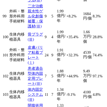
プル
(Ⅲ)
二次治癒
外科・整
親水性ゲ
1.99
1684
億円/
99
形外科用
ル化創傷
9
5
+8.2%
8.3%
円/個
年
手術材料
被覆・保
護材
(Ⅲ)
1.99
1.66
生体内移
骨プラグ
億円/
万円/
100
9
4
+35.4%
28.8%
植器具
(Ⅲ)
年
個
皮膚バリ
外科・整
1.91
ア粘着プ
4539
億円/
形外科用
101
24
9
+32.3%
74.4%
円/個
レート
年
手術材料
(Ⅰ)
患者適合
1.88
9.49
生体内移
型体内固
億円/
万円/
102
7
5
+44.9%
97.1%
植器具
定用プレ
年
個
ート
(Ⅲ)
体内固定
1.34
生体内移
4100
億円/
103
システム
11
7
-9.1%
4.8%
円/個
植器具
年
(Ⅲ)
開腹術用
1.33