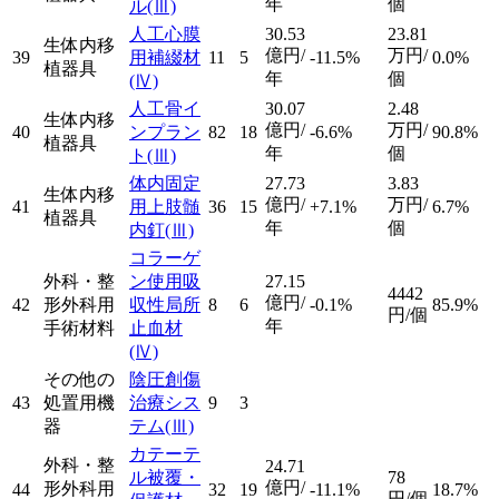
年
個
ル
(Ⅲ)
人工心膜
30.53
23.81
生体内移
億円/
万円/
39
用補綴材
11
5
-11.5%
0.0%
植器具
年
個
(Ⅳ)
人工骨イ
30.07
2.48
生体内移
億円/
万円/
40
ンプラン
82
18
-6.6%
90.8%
植器具
年
個
ト
(Ⅲ)
体内固定
27.73
3.83
生体内移
億円/
万円/
41
用上肢髄
36
15
+7.1%
6.7%
植器具
年
個
内釘
(Ⅲ)
コラーゲ
外科・整
ン使用吸
27.15
4442
億円/
42
形外科用
収性局所
8
6
-0.1%
85.9%
円/個
年
手術材料
止血材
(Ⅳ)
その他の
陰圧創傷
43
処置用機
治療シス
9
3
器
テム
(Ⅲ)
カテーテ
外科・整
24.71
ル被覆・
78
億円/
形外科用
44
32
19
-11.1%
18.7%
円/個