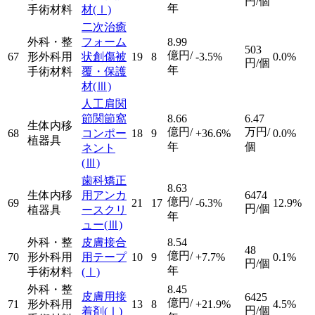
円/個
年
手術材料
材
(Ⅰ)
二次治癒
外科・整
フォーム
8.99
503
億円/
67
形外科用
状創傷被
19
8
-3.5%
0.0%
円/個
年
手術材料
覆・保護
材
(Ⅲ)
人工肩関
節関節窩
8.66
6.47
生体内移
億円/
万円/
68
コンポー
18
9
+36.6%
0.0%
植器具
年
個
ネント
(Ⅲ)
歯科矯正
8.63
生体内移
用アンカ
6474
億円/
69
21
17
-6.3%
12.9%
円/個
植器具
ースクリ
年
ュー
(Ⅲ)
外科・整
皮膚接合
8.54
48
億円/
70
形外科用
用テープ
10
9
+7.7%
0.1%
円/個
年
手術材料
(Ⅰ)
外科・整
8.45
皮膚用接
6425
億円/
71
形外科用
13
8
+21.9%
4.5%
円/個
着剤
(Ⅰ)