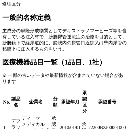
修理区分
－
一般的名称定義
主成分の膨隆形成物質としてデキストラノマービーズ等を含
有している注入材で、膀胱尿管逆流症の治療を目的として、
膀胱鏡下で経尿道的に、膀胱内の尿管口近傍又は壁内尿管の
粘膜下に注入するものをいう。
医療機器品目一覧（1品目、1社）
※ 一部の古いデータや最新情報が含まれていない場合があ
ります
承
製品
分
認
企業名
承認年月
承認番号
No.
名
類
区
分
ディーマー・
承
デフ
メディカル・
認
承
ラッ
1
2010/01/01
22200BZI00001000