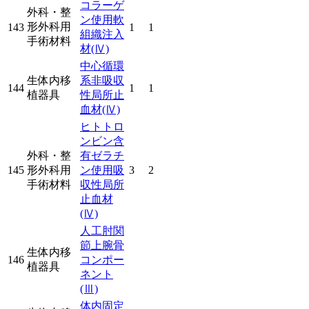
コラーゲ
外科・整
ン使用軟
形外科用
143
1
1
組織注入
手術材料
材
(Ⅳ)
中心循環
生体内移
系非吸収
144
1
1
植器具
性局所止
血材
(Ⅳ)
ヒトトロ
ンビン含
外科・整
有ゼラチ
145
形外科用
ン使用吸
3
2
手術材料
収性局所
止血材
(Ⅳ)
人工肘関
節上腕骨
生体内移
146
コンポー
植器具
ネント
(Ⅲ)
体内固定