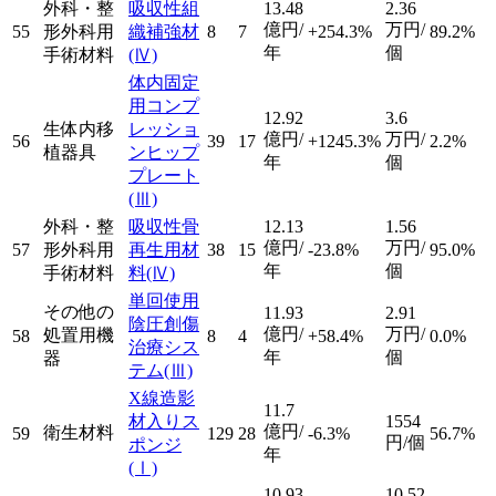
外科・整
吸収性組
13.48
2.36
億円/
万円/
55
形外科用
織補強材
8
7
+254.3%
89.2%
年
個
手術材料
(Ⅳ)
体内固定
用コンプ
12.92
3.6
生体内移
レッショ
億円/
万円/
56
39
17
+1245.3%
2.2%
植器具
ンヒップ
年
個
プレート
(Ⅲ)
外科・整
吸収性骨
12.13
1.56
億円/
万円/
57
形外科用
再生用材
38
15
-23.8%
95.0%
年
個
手術材料
料
(Ⅳ)
単回使用
その他の
11.93
2.91
陰圧創傷
億円/
万円/
処置用機
58
8
4
+58.4%
0.0%
治療シス
年
個
器
テム
(Ⅲ)
X線造影
11.7
材入りス
1554
億円/
衛生材料
59
129
28
-6.3%
56.7%
円/個
ポンジ
年
(Ⅰ)
10.93
10.52