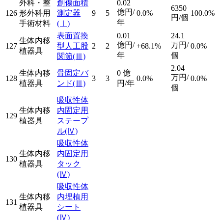
外科・整
創傷面積
0.02
6350
億円/
126
形外科用
測定器
9
5
0.0%
100.0%
円/個
年
手術材料
(Ⅰ)
表面置換
0.01
24.1
生体内移
億円/
万円/
127
型人工股
2
2
+68.1%
0.0%
植器具
年
個
関節
(Ⅲ)
2.04
生体内移
骨固定バ
0
億
万円/
128
3
3
0.0%
0.0%
植器具
ンド
(Ⅲ)
円/年
個
吸収性体
生体内移
内固定用
129
植器具
ステープ
ル
(Ⅳ)
吸収性体
生体内移
内固定用
130
植器具
タック
(Ⅳ)
吸収性体
生体内移
内埋植用
131
植器具
シート
(Ⅳ)