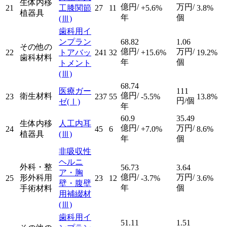
生体内移
億円/
万円/
21
工膝関節
27
11
+5.6%
3.8%
植器具
年
個
(Ⅲ)
歯科用イ
ンプラン
68.82
1.06
その他の
億円/
万円/
22
トアバッ
241
32
+15.6%
19.2%
歯科材料
年
個
トメント
(Ⅲ)
68.74
医療ガー
111
億円/
衛生材料
23
237
55
-5.5%
13.8%
円/個
ゼ
(Ⅰ)
年
60.9
35.49
生体内移
人工内耳
億円/
万円/
24
45
6
+7.0%
8.6%
植器具
(Ⅲ)
年
個
非吸収性
ヘルニ
外科・整
56.73
3.64
ア・胸
億円/
万円/
形外科用
25
23
12
-3.7%
3.6%
壁・腹壁
年
個
手術材料
用補綴材
(Ⅲ)
歯科用イ
51.11
1.51