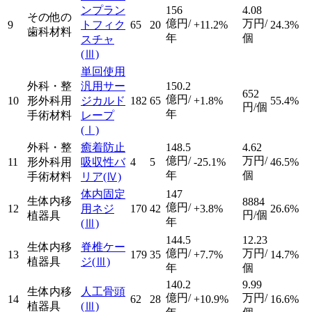
ンプラン
156
4.08
その他の
億円/
万円/
9
トフィク
65
20
+11.2%
24.3%
歯科材料
年
個
スチャ
(Ⅲ)
単回使用
外科・整
汎用サー
150.2
652
億円/
10
形外科用
ジカルド
182
65
+1.8%
55.4%
円/個
年
手術材料
レープ
(Ⅰ)
外科・整
癒着防止
148.5
4.62
億円/
万円/
11
形外科用
吸収性バ
4
5
-25.1%
46.5%
年
個
手術材料
リア
(Ⅳ)
体内固定
147
生体内移
8884
億円/
12
用ネジ
170
42
+3.8%
26.6%
円/個
植器具
年
(Ⅲ)
144.5
12.23
生体内移
脊椎ケー
億円/
万円/
13
179
35
+7.7%
14.7%
植器具
ジ
(Ⅲ)
年
個
140.2
9.99
生体内移
人工骨頭
億円/
万円/
14
62
28
+10.9%
16.6%
植器具
(Ⅲ)