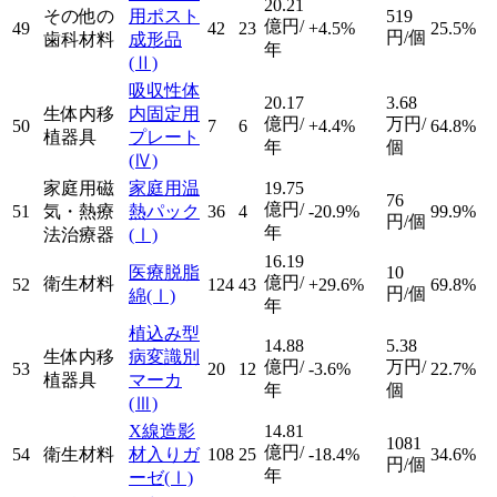
20.21
その他の
用ポスト
519
億円/
49
42
23
+4.5%
25.5%
円/個
歯科材料
成形品
年
(Ⅱ)
吸収性体
20.17
3.68
生体内移
内固定用
億円/
万円/
50
7
6
+4.4%
64.8%
植器具
プレート
年
個
(Ⅳ)
家庭用磁
家庭用温
19.75
76
億円/
51
気・熱療
熱パック
36
4
-20.9%
99.9%
円/個
年
法治療器
(Ⅰ)
16.19
医療脱脂
10
億円/
衛生材料
52
124
43
+29.6%
69.8%
円/個
綿
(Ⅰ)
年
植込み型
14.88
5.38
生体内移
病変識別
億円/
万円/
53
20
12
-3.6%
22.7%
植器具
マーカ
年
個
(Ⅲ)
X線造影
14.81
1081
億円/
54
衛生材料
材入りガ
108
25
-18.4%
34.6%
円/個
年
ーゼ
(Ⅰ)