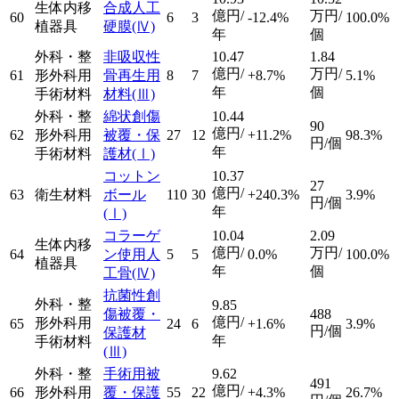
生体内移
合成人工
億円/
万円/
60
6
3
-12.4%
100.0%
植器具
硬膜
(Ⅳ)
年
個
外科・整
非吸収性
10.47
1.84
億円/
万円/
61
形外科用
骨再生用
8
7
+8.7%
5.1%
年
個
手術材料
材料
(Ⅲ)
外科・整
綿状創傷
10.44
90
億円/
62
形外科用
被覆・保
27
12
+11.2%
98.3%
円/個
年
手術材料
護材
(Ⅰ)
コットン
10.37
27
億円/
63
衛生材料
ボール
110
30
+240.3%
3.9%
円/個
年
(Ⅰ)
コラーゲ
10.04
2.09
生体内移
億円/
万円/
64
ン使用人
5
5
0.0%
100.0%
植器具
年
個
工骨
(Ⅳ)
抗菌性創
外科・整
9.85
傷被覆・
488
億円/
形外科用
65
24
6
+1.6%
3.9%
円/個
保護材
年
手術材料
(Ⅲ)
外科・整
手術用被
9.62
491
億円/
66
形外科用
覆・保護
55
22
+4.3%
26.7%