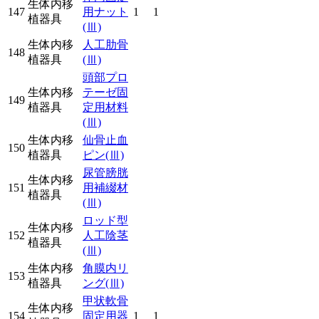
生体内移
147
用ナット
1
1
植器具
(Ⅲ)
生体内移
人工肋骨
148
植器具
(Ⅲ)
頭部プロ
生体内移
テーゼ固
149
植器具
定用材料
(Ⅲ)
生体内移
仙骨止血
150
植器具
ピン
(Ⅲ)
尿管膀胱
生体内移
151
用補綴材
植器具
(Ⅲ)
ロッド型
生体内移
152
人工陰茎
植器具
(Ⅲ)
生体内移
角膜内リ
153
植器具
ング
(Ⅲ)
甲状軟骨
生体内移
154
固定用器
1
1