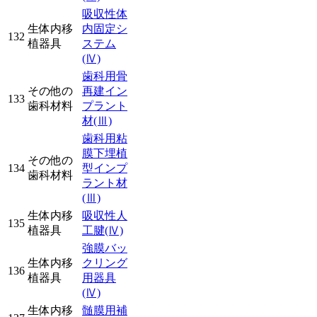
吸収性体
生体内移
内固定シ
132
植器具
ステム
(Ⅳ)
歯科用骨
その他の
再建イン
133
歯科材料
プラント
材
(Ⅲ)
歯科用粘
膜下埋植
その他の
134
型インプ
歯科材料
ラント材
(Ⅲ)
生体内移
吸収性人
135
植器具
工腱
(Ⅳ)
強膜バッ
生体内移
クリング
136
植器具
用器具
(Ⅳ)
生体内移
髄膜用補