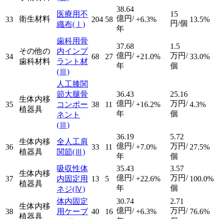
38.64
医療用不
15
億円/
衛生材料
33
204
58
+6.3%
13.5%
円/個
織布
(Ⅰ)
年
歯科用骨
37.68
1.5
その他の
内インプ
億円/
万円/
34
68
27
+21.0%
33.0%
歯科材料
ラント材
年
個
(Ⅲ)
人工膝関
節大腿骨
36.43
25.16
生体内移
億円/
万円/
35
コンポー
38
11
+16.2%
4.3%
植器具
年
個
ネント
(Ⅲ)
36.19
5.72
生体内移
全人工肩
億円/
万円/
36
33
11
+7.0%
27.5%
植器具
関節
(Ⅲ)
年
個
吸収性体
35.43
3.57
生体内移
億円/
万円/
37
内固定用
13
5
+22.6%
100.0%
植器具
年
個
ネジ
(Ⅳ)
体内固定
30.74
2.71
生体内移
億円/
万円/
38
用ケーブ
40
16
+6.3%
76.6%
植器具