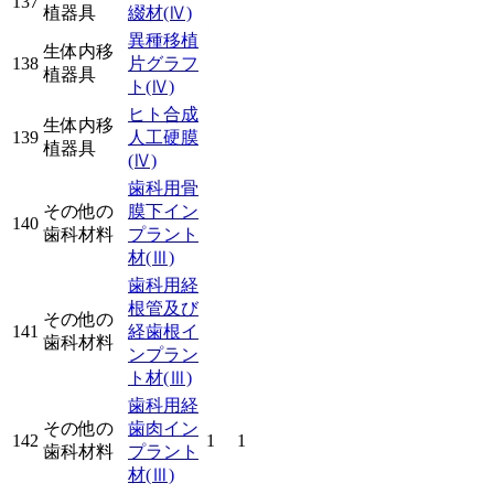
137
植器具
綴材
(Ⅳ)
異種移植
生体内移
138
片グラフ
植器具
ト
(Ⅳ)
ヒト合成
生体内移
139
人工硬膜
植器具
(Ⅳ)
歯科用骨
その他の
膜下イン
140
歯科材料
プラント
材
(Ⅲ)
歯科用経
根管及び
その他の
141
経歯根イ
歯科材料
ンプラン
ト材
(Ⅲ)
歯科用経
その他の
歯肉イン
142
1
1
歯科材料
プラント
材
(Ⅲ)