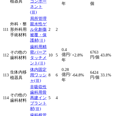
植器具
コンポー
年
個
ネント
(Ⅲ)
局所管理
外科・整
親水性ゲ
111
形外科用
ル化創傷
2
2
手術材料
被覆・保
護材
(Ⅱ)
歯科用精
0.4
その他の
密バーア
6763
億円/
112
10
5
+2.8%
43.8%
円/個
歯科材料
タッチメ
年
ント
(Ⅱ)
体内固定
0.28
生体内移
6424
億円/
113
用ワッシ
8
6
-64.8%
33.1%
円/個
植器具
年
ャ
(Ⅲ)
非吸収性
歯科用骨
その他の
114
再建イン
5
4
歯科材料
プラント
材
(Ⅲ)
歯科根管