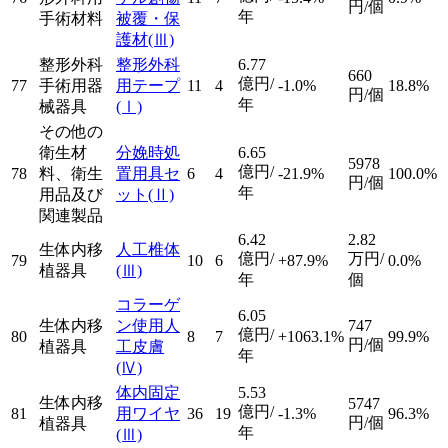
円/個
年
手術材料
被覆・保
護材
(Ⅲ)
整形外科
整形外科
6.77
660
億円/
77
手術用器
用テープ
11
4
-1.0%
18.8%
円/個
年
械器具
(Ⅰ)
その他の
衛生材
分娩時処
6.65
5978
億円/
78
料、衛生
置用具セ
6
4
-21.9%
100.0%
円/個
年
用品及び
ット
(Ⅱ)
関連製品
6.42
2.82
生体内移
人工椎体
億円/
万円/
79
10
6
+87.9%
0.0%
植器具
(Ⅲ)
年
個
コラーゲ
6.05
生体内移
ン使用人
747
億円/
80
8
7
+1063.1%
99.9%
円/個
植器具
工皮膚
年
(Ⅳ)
体内固定
5.53
生体内移
5747
億円/
81
用ワイヤ
36
19
-1.3%
96.3%
円/個
植器具
年
(Ⅲ)