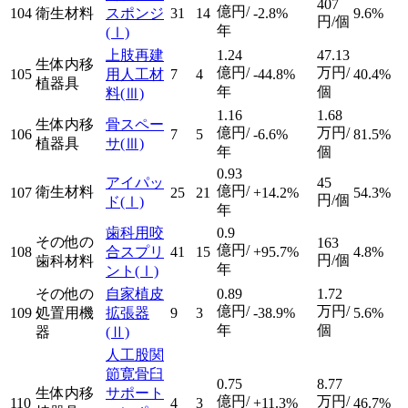
407
億円/
104
衛生材料
スポンジ
31
14
-2.8%
9.6%
円/個
年
(Ⅰ)
上肢再建
1.24
47.13
生体内移
億円/
万円/
105
用人工材
7
4
-44.8%
40.4%
植器具
年
個
料
(Ⅲ)
1.16
1.68
生体内移
骨スペー
億円/
万円/
106
7
5
-6.6%
81.5%
植器具
サ
(Ⅲ)
年
個
0.93
アイパッ
45
億円/
衛生材料
107
25
21
+14.2%
54.3%
円/個
ド
(Ⅰ)
年
歯科用咬
0.9
その他の
163
億円/
108
合スプリ
41
15
+95.7%
4.8%
円/個
歯科材料
年
ント
(Ⅰ)
その他の
自家植皮
0.89
1.72
億円/
万円/
109
処置用機
拡張器
9
3
-38.9%
5.6%
年
個
器
(Ⅱ)
人工股関
節寛骨臼
0.75
8.77
生体内移
サポート
億円/
万円/
110
4
3
+11.3%
46.7%