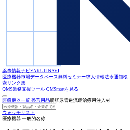
薬事情報ナビ
YAKUJI NAVI
医療機器市場データベース
無料セミナー
求人情報
法令通知検
索
リンク集
QMS業務支援ツール
QMSmartを見る
医療機器一覧
整形用品
膀胱尿管逆流症治療用注入材
ウォッチリスト
医療機器 一般的名称