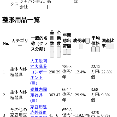
ジャパン株式
品
認
クス
会社
目
整形用品一覧
品
企
年間
一般的名
目
業
平均
カテゴリ
総出
成長率
国産比
No.
称（クラ
数
数
価格
ー
荷額
率
ス分類）
人工股関
節大腿骨
789.8
22.15
生体内移
億円/
万円/
1
コンポー
290
29
+12.4%
22.8%
植器具
年
個
ネント
(Ⅲ)
脊椎内固
664.4
3.68
生体内移
億円/
万円/
2
定器具
363
47
+29.9%
9.3%
植器具
年
個
(Ⅲ)
家庭用遠
その他の
659.8
赤外線血
4279
億円/
家庭用医
3
41
6
+1192.7%
0.8%