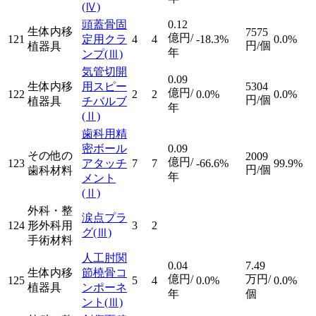
(Ⅳ)
頭蓋骨固
0.12
生体内移
7575
億円/
121
定用クラ
4
4
-18.3%
0.0%
円/個
植器具
年
ンプ
(Ⅲ)
気管切開
0.09
生体内移
用スピー
5304
億円/
122
2
2
0.0%
0.0%
円/個
植器具
チバルブ
年
(Ⅱ)
歯科用精
密ボール
0.09
その他の
2009
億円/
123
アタッチ
7
7
-66.6%
99.9%
円/個
歯科材料
年
メント
(Ⅱ)
外科・整
涙点プラ
124
形外科用
3
2
グ
(Ⅲ)
手術材料
人工肘関
0.04
7.49
生体内移
節橈骨コ
億円/
万円/
125
5
4
0.0%
0.0%
植器具
ンポーネ
年
個
ント
(Ⅲ)