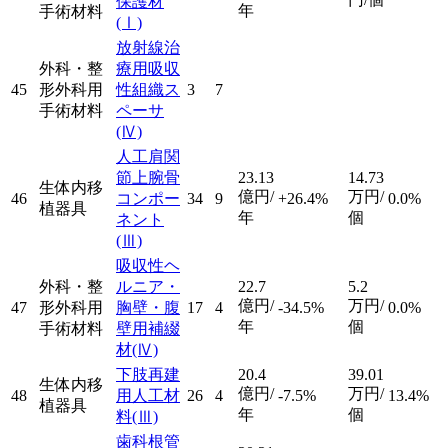
保護材
年
手術材料
(Ⅰ)
放射線治
外科・整
療用吸収
45
形外科用
性組織ス
3
7
手術材料
ペーサ
(Ⅳ)
人工肩関
節上腕骨
23.13
14.73
生体内移
億円/
万円/
46
コンポー
34
9
+26.4%
0.0%
植器具
年
個
ネント
(Ⅲ)
吸収性ヘ
外科・整
ルニア・
22.7
5.2
億円/
万円/
47
形外科用
胸壁・腹
17
4
-34.5%
0.0%
年
個
手術材料
壁用補綴
材
(Ⅳ)
下肢再建
20.4
39.01
生体内移
億円/
万円/
48
用人工材
26
4
-7.5%
13.4%
植器具
年
個
料
(Ⅲ)
歯科根管