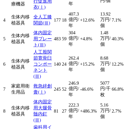
円/個
行促進用
年
療機器
衣
(Ⅰ)
407.3
13.92
生体内移
全人工膝
億円/
万円/
4
177
18
+12.6%
7.1%
植器具
関節
(Ⅲ)
年
個
体内固定
304
1.48
生体内移
億円/
万円/
5
用プレー
483
59
+4.8%
40.3%
植器具
年
個
ト
(Ⅲ)
人工股関
節寛骨臼
262.4
8.68
生体内移
億円/
万円/
6
コンポー
140
24
+15.2%
12.2%
植器具
年
個
ネント
(Ⅲ)
246.9
5077
家庭用衛
救急絆創
億円/
円/千
7
245
52
-46.6%
66.8%
生用品
膏
(Ⅰ)
年
枚
体内固定
222.3
5.16
生体内移
用大腿骨
億円/
万円/
8
81
27
+486.3%
2.7%
植器具
髄内釘
年
個
(Ⅲ)
歯科用イ