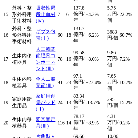
年
個
外科・整
吸収性局
137.8
5.75
億円/
万円/
15
形外科用
所止血材
7
6
+4.3%
22.2%
年
個
手術材料
(Ⅳ)
外科・整
131.7
ギプス包
3683
億円/
16
形外科用
60
18
+6.2%
60.7%
円/個
帯
(Ⅰ)
年
手術材料
人工膝関
99.58
9.86
生体内移
節脛骨コ
億円/
万円/
17
78
16
+8.0%
7.2%
植器具
ンポーネ
年
個
ント
(Ⅲ)
97.1
7.65
生体内移
全人工股
億円/
万円/
18
91
23
+27.4%
10.7%
植器具
関節
(Ⅲ)
年
個
家庭用創
83.34
家庭用衛
295
億円/
19
傷パッド
24
13
-13.7%
15.2%
円/個
生用品
年
(Ⅱ)
78.17
4.31
生体内移
靭帯固定
億円/
万円/
20
116
14
+8.9%
0.2%
植器具
具
(Ⅲ)
年
個
片側型人
69.66
10.06