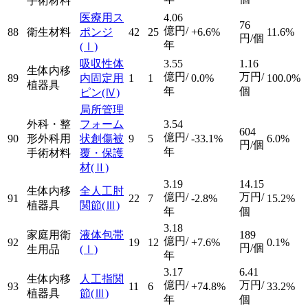
手術材料
医療用ス
4.06
76
億円/
88
衛生材料
ポンジ
42
25
+6.6%
11.6%
円/個
年
(Ⅰ)
吸収性体
3.55
1.16
生体内移
億円/
万円/
89
内固定用
1
1
0.0%
100.0%
植器具
年
個
ピン
(Ⅳ)
局所管理
外科・整
フォーム
3.54
604
億円/
90
形外科用
状創傷被
9
5
-33.1%
6.0%
円/個
年
手術材料
覆・保護
材
(Ⅱ)
3.19
14.15
生体内移
全人工肘
億円/
万円/
91
22
7
-2.8%
15.2%
植器具
関節
(Ⅲ)
年
個
3.18
家庭用衛
液体包帯
189
億円/
92
19
12
+7.6%
0.1%
円/個
生用品
(Ⅰ)
年
3.17
6.41
生体内移
人工指関
億円/
万円/
93
11
6
+74.8%
33.2%
植器具
節
(Ⅲ)
年
個