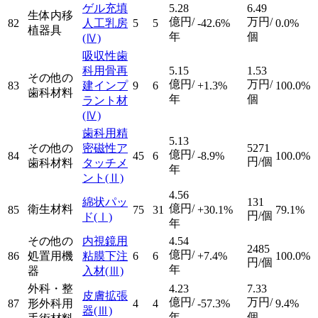
ゲル充填
5.28
6.49
生体内移
億円/
万円/
82
人工乳房
5
5
-42.6%
0.0%
植器具
年
個
(Ⅳ)
吸収性歯
科用骨再
5.15
1.53
その他の
億円/
万円/
83
建インプ
9
6
+1.3%
100.0%
歯科材料
年
個
ラント材
(Ⅳ)
歯科用精
5.13
その他の
密磁性ア
5271
億円/
84
45
6
-8.9%
100.0%
円/個
歯科材料
タッチメ
年
ント
(Ⅱ)
4.56
綿状パッ
131
億円/
衛生材料
85
75
31
+30.1%
79.1%
円/個
ド
(Ⅰ)
年
その他の
内視鏡用
4.54
2485
億円/
86
処置用機
粘膜下注
6
6
+7.4%
100.0%
円/個
年
器
入材
(Ⅲ)
外科・整
4.23
7.33
皮膚拡張
億円/
万円/
87
形外科用
4
4
-57.3%
9.4%
器
(Ⅲ)
年
個