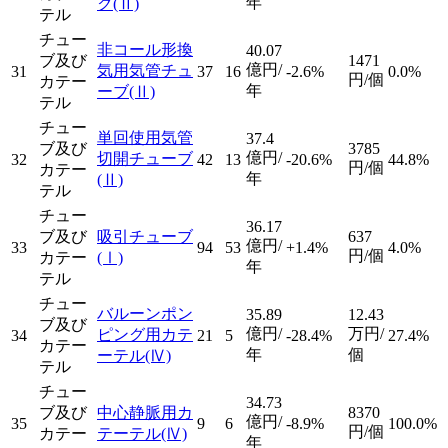
年
ク
(Ⅱ)
テル
チュー
非コール形換
40.07
ブ及び
1471
億円/
気用気管チュ
31
37
16
-2.6%
0.0%
円/個
カテー
年
ーブ
(Ⅱ)
テル
チュー
単回使用気管
37.4
ブ及び
3785
億円/
切開チューブ
32
42
13
-20.6%
44.8%
円/個
カテー
年
(Ⅱ)
テル
チュー
36.17
ブ及び
吸引チューブ
637
億円/
33
94
53
+1.4%
4.0%
円/個
カテー
(Ⅰ)
年
テル
チュー
バルーンポン
35.89
12.43
ブ及び
億円/
万円/
ピング用カテ
34
21
5
-28.4%
27.4%
カテー
年
個
ーテル
(Ⅳ)
テル
チュー
34.73
ブ及び
中心静脈用カ
8370
億円/
35
9
6
-8.9%
100.0%
円/個
カテー
テーテル
(Ⅳ)
年