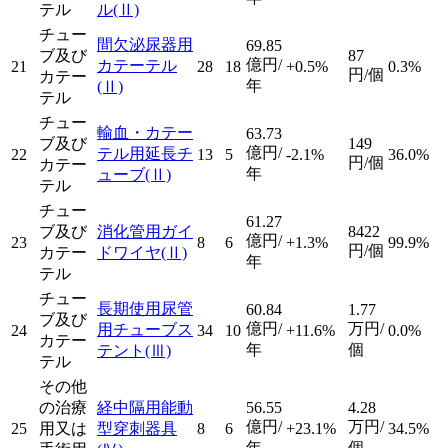
テル
ル
(Ⅱ)
チュー
間欠泌尿器用
69.85
ブ及び
87
億円/
カテーテル
21
28
18
+0.5%
0.3%
円/個
カテー
年
(Ⅱ)
テル
チュー
輸血・カテー
63.73
ブ及び
149
億円/
テル用延長チ
22
13
5
-2.1%
36.0%
円/個
カテー
年
ューブ
(Ⅱ)
テル
チュー
61.27
ブ及び
消化管用ガイ
8422
億円/
23
8
6
+1.3%
99.9%
円/個
カテー
ドワイヤ
(Ⅱ)
年
テル
チュー
長期使用尿管
60.84
1.77
ブ及び
億円/
万円/
用チューブス
24
34
10
+11.6%
0.0%
カテー
年
個
テント
(Ⅲ)
テル
その他
の治療
経中隔用能動
56.55
4.28
億円/
万円/
25
用又は
型穿刺器具
8
6
+23.1%
34.5%
年
個