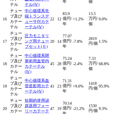
年
個
テル
テル
(Ⅳ)
チュー
中心循環系先
83.9
13.5
ブ及び
端トランスデ
億円/
万円/
16
22
12
+1.2%
0.0%
カテー
ューサ付カテ
年
個
テル
ーテル
(Ⅳ)
チュー
圧力モニタリ
77.07
ブ及び
2819
億円/
ング用チュー
17
20
14
-7.8%
1.5%
円/個
カテー
年
ブセット
(Ⅱ)
テル
チュー
中心循環系閉
75.24
7.33
ブ及び
塞術用血管内
億円/
万円/
18
45
28
-2.4%
68.8%
カテー
カテーテル
年
個
テル
(Ⅳ)
チュー
中心循環系血
71.31
ブ及び
1418
億円/
管造影用カテ
19
41
23
+9.0%
95.9%
円/個
カテー
年
ーテル
(Ⅳ)
テル
チュー
短期的使用泌
70.14
ブ及び
尿器用フォー
1530
億円/
20
47
19
-21.2%
9.3%
円/個
カテー
リーカテーテ
年