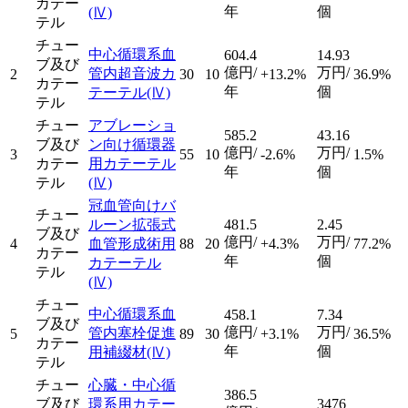
カテー
年
個
(Ⅳ)
テル
チュー
中心循環系血
604.4
14.93
ブ及び
億円/
万円/
管内超音波カ
2
30
10
+13.2%
36.9%
カテー
年
個
テーテル
(Ⅳ)
テル
チュー
アブレーショ
585.2
43.16
ブ及び
ン向け循環器
億円/
万円/
3
55
10
-2.6%
1.5%
カテー
用カテーテル
年
個
テル
(Ⅳ)
冠血管向けバ
チュー
ルーン拡張式
481.5
2.45
ブ及び
億円/
万円/
4
血管形成術用
88
20
+4.3%
77.2%
カテー
年
個
カテーテル
テル
(Ⅳ)
チュー
中心循環系血
458.1
7.34
ブ及び
億円/
万円/
管内塞栓促進
5
89
30
+3.1%
36.5%
カテー
年
個
用補綴材
(Ⅳ)
テル
チュー
心臓・中心循
386.5
ブ及び
環系用カテー
3476