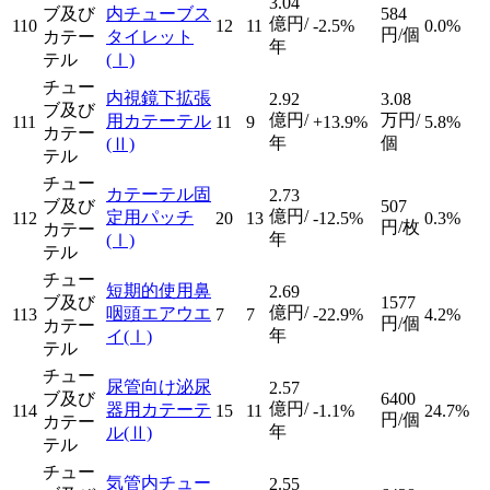
3.04
ブ及び
内チューブス
584
億円/
110
12
11
-2.5%
0.0%
円/個
カテー
タイレット
年
テル
(Ⅰ)
チュー
内視鏡下拡張
2.92
3.08
ブ及び
億円/
万円/
用カテーテル
111
11
9
+13.9%
5.8%
カテー
年
個
(Ⅱ)
テル
チュー
カテーテル固
2.73
ブ及び
507
億円/
定用パッチ
112
20
13
-12.5%
0.3%
円/枚
カテー
年
(Ⅰ)
テル
チュー
短期的使用鼻
2.69
ブ及び
1577
億円/
咽頭エアウエ
113
7
7
-22.9%
4.2%
円/個
カテー
年
イ
(Ⅰ)
テル
チュー
尿管向け泌尿
2.57
ブ及び
6400
億円/
器用カテーテ
114
15
11
-1.1%
24.7%
円/個
カテー
年
ル
(Ⅱ)
テル
チュー
気管内チュー
2.55