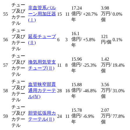
チュー
非血管系バル
17.24
3.98
ブ及び
億円/
万円/
ーン用加圧器
55
15
11
+20.7%
0.0%
カテー
年
個
(Ⅰ)
テル
チュー
16.1
ブ及び
延長チューブ
121
億円/
56
6
3
+5.8%
0.1%
円/個
カテー
(Ⅱ)
年
テル
チュー
15.96
1.42
ブ及び
換気用気管支
億円/
万円/
57
11
8
-25.3%
19.4%
カテー
チューブ
(Ⅱ)
年
個
テル
チュー
血管狭窄部貫
15.88
3.56
ブ及び
億円/
万円/
通用カテーテ
58
28
16
-46.8%
31.0%
カテー
年
個
ル
(Ⅳ)
テル
チュー
15.78
2.07
ブ及び
胆管拡張用カ
億円/
万円/
59
24
11
-6.9%
77.8%
カテー
テーテル
(Ⅱ)
年
個
テル