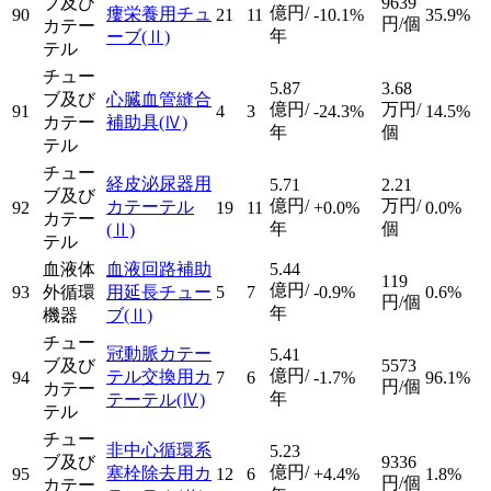
ブ及び
9639
億円/
瘻栄養用チュ
90
21
11
-10.1%
35.9%
円/個
カテー
年
ーブ
(Ⅱ)
テル
チュー
5.87
3.68
ブ及び
心臓血管縫合
億円/
万円/
91
4
3
-24.3%
14.5%
カテー
補助具
(Ⅳ)
年
個
テル
チュー
経皮泌尿器用
5.71
2.21
ブ及び
億円/
万円/
カテーテル
92
19
11
+0.0%
0.0%
カテー
年
個
(Ⅱ)
テル
血液体
血液回路補助
5.44
119
億円/
93
外循環
用延長チュー
5
7
-0.9%
0.6%
円/個
年
機器
ブ
(Ⅱ)
チュー
冠動脈カテー
5.41
ブ及び
5573
億円/
テル交換用カ
94
7
6
-1.7%
96.1%
円/個
カテー
年
テーテル
(Ⅳ)
テル
チュー
非中心循環系
5.23
ブ及び
9336
億円/
塞栓除去用カ
95
12
6
+4.4%
1.8%
円/個
カテー