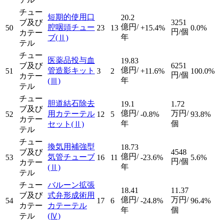
チュー
短期的使用口
20.2
ブ及び
3251
億円/
腔咽頭チュー
50
23
13
+15.4%
0.0%
円/個
カテー
年
ブ
(Ⅱ)
テル
チュー
医薬品投与血
19.83
ブ及び
6251
億円/
管造影キット
51
3
2
+11.6%
100.0%
円/個
カテー
年
(Ⅲ)
テル
チュー
胆道結石除去
19.1
1.72
ブ及び
億円/
万円/
用カテーテル
52
12
5
-0.8%
93.8%
カテー
年
個
セット
(Ⅱ)
テル
チュー
換気用補強型
18.73
ブ及び
4548
億円/
気管チューブ
53
16
11
-23.6%
5.6%
円/個
カテー
年
(Ⅱ)
テル
チュー
バルーン拡張
18.41
11.37
ブ及び
式弁形成術用
億円/
万円/
54
17
6
-24.8%
96.4%
カテー
カテーテル
年
個
テル
(Ⅳ)