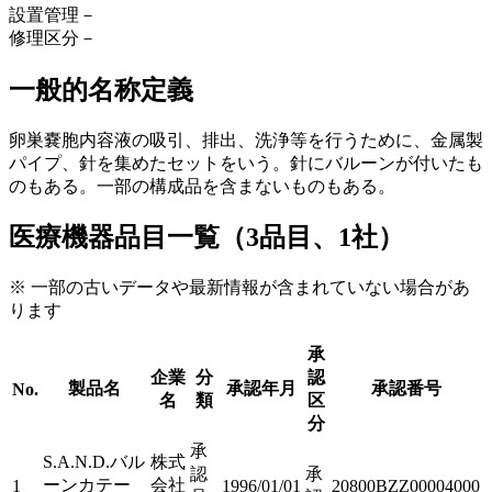
設置管理
－
修理区分
－
一般的名称定義
卵巣嚢胞内容液の吸引、排出、洗浄等を行うために、金属製
パイプ、針を集めたセットをいう。針にバルーンが付いたも
のもある。一部の構成品を含まないものもある。
医療機器品目一覧（3品目、1社）
※ 一部の古いデータや最新情報が含まれていない場合があ
ります
承
企業
分
認
製品名
承認年月
承認番号
No.
名
類
区
分
承
S.A.N.D.バル
株式
認
承
ーンカテー
会社
1
1996/01/01
20800BZZ00004000