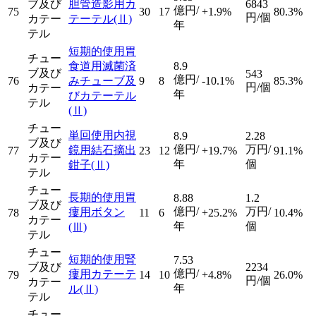
ブ及び
胆管造影用カ
6843
億円/
75
30
17
+1.9%
80.3%
円/個
カテー
テーテル
(Ⅱ)
年
テル
短期的使用胃
チュー
食道用滅菌済
8.9
ブ及び
543
億円/
76
みチューブ及
9
8
-10.1%
85.3%
円/個
カテー
年
びカテーテル
テル
(Ⅱ)
チュー
単回使用内視
8.9
2.28
ブ及び
億円/
万円/
鏡用結石摘出
77
23
12
+19.7%
91.1%
カテー
年
個
鉗子
(Ⅱ)
テル
チュー
長期的使用胃
8.88
1.2
ブ及び
億円/
万円/
瘻用ボタン
78
11
6
+25.2%
10.4%
カテー
年
個
(Ⅲ)
テル
チュー
短期的使用腎
7.53
ブ及び
2234
億円/
瘻用カテーテ
79
14
10
+4.8%
26.0%
円/個
カテー
年
ル
(Ⅱ)
テル
チュー