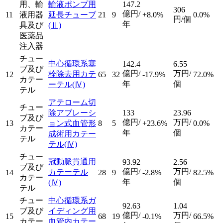
用、輸
輸液ポンプ用
147.2
306
億円/
11
液用器
延長チューブ
21
9
+8.0%
0.0%
円/個
年
具及び
(Ⅱ)
医薬品
注入器
チュー
中心循環系塞
142.4
6.55
ブ及び
億円/
万円/
栓除去用カテ
12
65
32
-17.9%
72.0%
カテー
年
個
ーテル
(Ⅳ)
テル
アテローム切
チュー
除アブレーシ
133
23.96
ブ及び
億円/
万円/
13
ョン式血管形
8
5
+23.6%
0.0%
カテー
年
個
成術用カテー
テル
テル
(Ⅳ)
チュー
冠動脈貫通用
93.92
2.56
ブ及び
億円/
万円/
カテーテル
14
28
9
-2.8%
82.5%
カテー
年
個
(Ⅳ)
テル
チュー
中心循環系ガ
92.63
1.04
ブ及び
イディング用
億円/
万円/
15
68
19
-0.1%
66.5%
カテー
血管内カテー