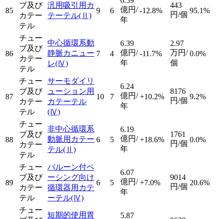
6.59
ブ及び
汎用吸引用カ
443
億円/
85
9
6
-12.8%
95.1%
円/個
カテー
テーテル
(Ⅱ)
年
テル
チュー
中心循環系動
6.39
2.97
ブ及び
億円/
万円/
静脈カニュー
86
7
4
-11.7%
0.0%
カテー
年
個
レ
(Ⅳ)
テル
チュー
サーモダイリ
6.24
ブ及び
ューション用
8176
億円/
87
10
7
+10.2%
9.2%
円/個
カテー
カテーテル
年
テル
(Ⅳ)
チュー
非中心循環系
6.19
ブ及び
1761
億円/
動脈用カテー
88
6
5
+18.6%
0.0%
円/個
カテー
年
テル
(Ⅱ)
テル
チュー
バルーン付ペ
6.07
ブ及び
ーシング向け
9014
億円/
89
6
5
+7.0%
20.6%
円/個
カテー
循環器用カテ
年
テル
ーテル
(Ⅳ)
チュー
短期的使用胃
5.87