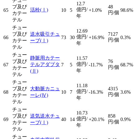
チュー
12.7
ブ及び
48
億円/
活栓
(Ⅰ)
65
10
5
+1.0%
98.6%
円/個
カテー
年
テル
チュー
12.69
ブ及び
送水吸引チュ
7127
億円/
66
73
30
+16.9%
0.3%
円/個
カテー
ーブ
(Ⅰ)
年
テル
チュー
静脈用カテー
11.57
ブ及び
76
億円/
テルアダプタ
67
7
5
-11.7%
68.7%
円/個
カテー
年
(Ⅱ)
テル
チュー
11.18
ブ及び
大動脈カニュ
4315
億円/
68
10
7
-16.3%
3.6%
円/個
カテー
ーレ
(Ⅳ)
年
テル
チュー
10.73
ブ及び
送気送水チュ
858
億円/
69
40
14
+20.1%
0.9%
円/個
カテー
ーブ
(Ⅰ)
年
テル
チュー