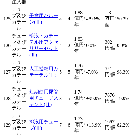
注入器
チュー
1.88
1.31
ブ及び
子宮用バルー
億円/
万円/
125
4
4
-29.6%
50.2%
カテー
ン
(Ⅱ)
年
個
テル
チュー
輸液・カテー
1.83
ブ及び
テル用アクセ
302
億円/
126
4
2
0.0%
0.0%
円/個
カテー
サリーセット
年
テル
(Ⅱ)
チュー
1.76
ブ及び
人工授精用カ
521
億円/
127
5
5
-7.0%
98.3%
円/個
カテー
テーテル
(Ⅱ)
年
テル
チュー
短期使用尿管
1.74
ブ及び
7676
億円/
用チューブス
128
8
5
+99.9%
19.9%
円/個
カテー
年
テント
(Ⅱ)
テル
チュー
1.73
ブ及び
排液用チュー
1697
億円/
129
7
6
+13.9%
82.2%
円/個
カテー
ブ
(Ⅱ)
年
テル