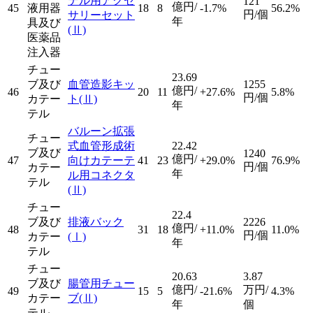
テル用アクセ
121
億円/
45
液用器
18
8
-1.7%
56.2%
円/個
サリーセット
年
具及び
(Ⅱ)
医薬品
注入器
チュー
23.69
ブ及び
血管造影キッ
1255
億円/
46
20
11
+27.6%
5.8%
円/個
カテー
ト
(Ⅱ)
年
テル
バルーン拡張
チュー
式血管形成術
22.42
ブ及び
1240
億円/
47
向けカテーテ
41
23
+29.0%
76.9%
円/個
カテー
年
ル用コネクタ
テル
(Ⅱ)
チュー
22.4
ブ及び
排液バック
2226
億円/
48
31
18
+11.0%
11.0%
円/個
カテー
(Ⅰ)
年
テル
チュー
20.63
3.87
ブ及び
腸管用チュー
億円/
万円/
49
15
5
-21.6%
4.3%
カテー
ブ
(Ⅱ)
年
個
テル