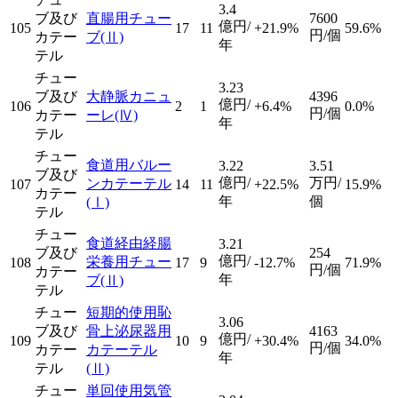
3.4
ブ及び
直腸用チュー
7600
億円/
105
17
11
+21.9%
59.6%
円/個
カテー
ブ
(Ⅱ)
年
テル
チュー
3.23
ブ及び
大静脈カニュ
4396
億円/
106
2
1
+6.4%
0.0%
円/個
カテー
ーレ
(Ⅳ)
年
テル
チュー
食道用バルー
3.22
3.51
ブ及び
億円/
万円/
ンカテーテル
107
14
11
+22.5%
15.9%
カテー
年
個
(Ⅰ)
テル
チュー
食道経由経腸
3.21
ブ及び
254
億円/
栄養用チュー
108
17
9
-12.7%
71.9%
円/個
カテー
年
ブ
(Ⅱ)
テル
チュー
短期的使用恥
3.06
ブ及び
骨上泌尿器用
4163
億円/
109
10
9
+30.4%
34.0%
円/個
カテー
カテーテル
年
テル
(Ⅱ)
チュー
単回使用気管