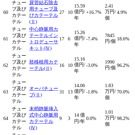
チュー
尿管結石除去
15.59
2.41
ブ及び
用チューブ及
億円/
万円/
60
27
10
+16.7%
4.9%
カテー
びカテーテル
年
個
テル
(Ⅱ)
チュー
中心静脈用カ
15.26
ブ及び
テーテルイン
7845
億円/
61
17
6
-7.4%
18.6%
円/個
カテー
トロデューサ
年
テル
キット
(Ⅳ)
チュー
15.16
ブ及び
胚移植用カテ
1990
億円/
62
16
10
-3.0%
96.2%
円/個
カテー
ーテル
(Ⅱ)
年
テル
チュー
14.06
1.83
ブ及び
オーバチュー
億円/
万円/
63
31
13
-1.8%
70.0%
カテー
ブ
(Ⅱ)
年
個
テル
チュー
末梢静脈挿入
1.01
ブ及び
式中心静脈用
14
億
万円/
64
9
3
0.0%
98.2%
カテー
カテーテル
円/年
個
テル
(Ⅳ)