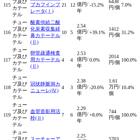
ブ及び
6438
億円/
ブカフインフ
115
21
12
-15.2%
7.0%
円/個
カテー
年
レータ
(Ⅰ)
テル
チュー
酸素供給二酸
2.54
ブ及び
化炭素収集経
1412
億円/
116
10
5
+39.1%
31.2%
円/個
カテー
鼻カテーテル
年
テル
(Ⅱ)
チュー
卵管疎通検査
2.53
ブ及び
2014
億円/
用カテーテル
117
4
4
0.0%
100.0%
円/個
カテー
年
(Ⅱ)
テル
チュー
2.38
1.61
ブ及び
冠状静脈洞カ
億円/
万円/
118
4
3
-20.6%
10.4%
カテー
ニューレ
(Ⅳ)
年
個
テル
チュー
2.29
ブ及び
血管造影用活
744
億円/
119
7
6
+8.0%
100.0%
円/個
カテー
栓
(Ⅱ)
年
テル
チュー
2.25
ブ及び
スーチャーア
5703