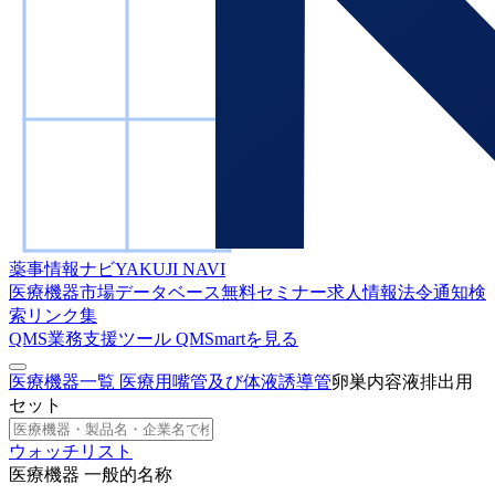
薬事情報ナビ
YAKUJI NAVI
医療機器市場データベース
無料セミナー
求人情報
法令通知検
索
リンク集
QMS業務支援ツール
QMSmartを見る
医療機器一覧
医療用嘴管及び体液誘導管
卵巣内容液排出用
セット
ウォッチリスト
医療機器 一般的名称