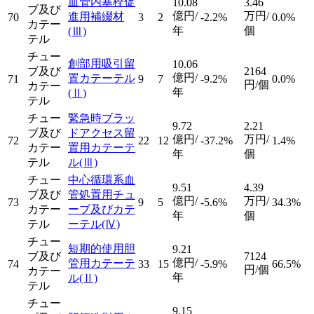
血管内塞栓促
10.08
3.46
ブ及び
億円/
万円/
進用補綴材
70
3
2
-2.2%
0.0%
カテー
年
個
(Ⅲ)
テル
チュー
創部用吸引留
10.06
ブ及び
2164
億円/
置カテーテル
71
9
7
-9.2%
0.0%
円/個
カテー
年
(Ⅱ)
テル
チュー
緊急時ブラッ
9.72
2.21
ブ及び
ドアクセス留
億円/
万円/
72
22
12
-37.2%
1.4%
カテー
置用カテーテ
年
個
テル
ル
(Ⅲ)
チュー
中心循環系血
9.51
4.39
ブ及び
管処置用チュ
億円/
万円/
73
9
5
-5.6%
34.3%
カテー
ーブ及びカテ
年
個
テル
ーテル
(Ⅳ)
チュー
短期的使用胆
9.21
ブ及び
7124
億円/
管用カテーテ
74
33
15
-5.9%
66.5%
円/個
カテー
年
ル
(Ⅱ)
テル
チュー
9.15