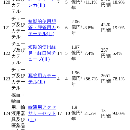
億円/
120
7
5
+11.1%
18.9%
円/個
カテー
ンカ
(Ⅱ)
年
テル
チュー
短期的使用胆
2.06
ブ及び
4520
億円/
管・膵管用カ
121
9
6
-3.8%
19.9%
円/個
カテー
年
テーテル
(Ⅱ)
テル
チュー
短期的使用経
1.97
ブ及び
257
億円/
鼻・経口胃チ
122
14
5
-7.4%
5.4%
円/個
カテー
年
ューブ
(Ⅱ)
テル
チュー
1.96
ブ及び
耳管用カテー
2651
億円/
123
4
4
+56.7%
78.1%
円/個
カテー
テル
(Ⅱ)
年
テル
採血・
輸血
用、輸
輸液用アクセ
1.9
13
億円/
124
液用器
サリーセット
17
10
-21.2%
93.0%
円/個
年
具及び
(Ⅰ)
医薬品