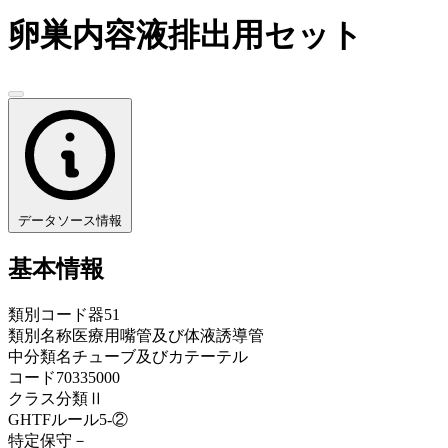
卵巣内容液排出用セット
データソース情報
基本情報
類別コード
器51
類別名称
医療用嘴管及び体液誘導管
中分類名
チューブ及びカテーテル
コード
70335000
クラス分類
Ⅱ
GHTFルール
5-②
特定保守
－