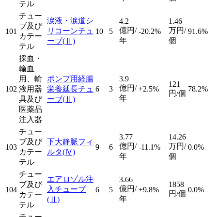
テル
チュー
涙液・涙道シ
4.2
1.46
ブ及び
億円/
万円/
リコーンチュ
101
10
5
-20.2%
91.6%
カテー
年
個
ーブ
(Ⅱ)
テル
採血・
輸血
用、輸
ポンプ用経腸
3.9
121
億円/
102
液用器
栄養延長チュ
6
3
+2.5%
78.2%
円/個
年
具及び
ーブ
(Ⅱ)
医薬品
注入器
チュー
3.77
14.26
ブ及び
下大静脈フィ
億円/
万円/
103
9
6
-11.1%
0.0%
カテー
ルタ
(Ⅳ)
年
個
テル
チュー
エアロゾル注
3.66
ブ及び
1858
億円/
入チューブ
104
6
5
+9.8%
0.0%
円/個
カテー
年
(Ⅱ)
テル
チュー