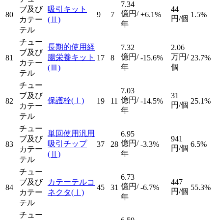
7.34
ブ及び
吸引キット
44
億円/
80
9
7
+6.1%
1.5%
円/個
カテー
(Ⅱ)
年
テル
チュー
長期的使用経
7.32
2.06
ブ及び
億円/
万円/
腸栄養キット
81
17
8
-15.6%
23.7%
カテー
年
個
(Ⅲ)
テル
チュー
7.03
ブ及び
31
億円/
保護栓
(Ⅰ)
82
19
11
-14.5%
25.1%
円/個
カテー
年
テル
チュー
単回使用汎用
6.95
ブ及び
941
億円/
吸引チップ
83
37
28
-3.3%
6.5%
円/個
カテー
年
(Ⅱ)
テル
チュー
6.73
ブ及び
カテーテルコ
447
億円/
84
45
31
-6.7%
55.3%
円/個
カテー
ネクタ
(Ⅰ)
年
テル
チュー