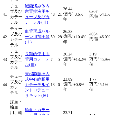
チュー
滅菌済み体内
26.44
ブ及び
留置排液用チ
6307
億円/
41
48
21
-3.6%
64.1%
円/個
カテー
ューブ及びカ
年
テル
テーテル
(Ⅱ)
チュー
血管形成バル
26.33
ブ及び
4054
億円/
ーン用加圧器
42
59
28
+10.4%
46.0%
円/個
カテー
年
(Ⅰ)
テル
チュー
長期的使用胆
26.24
3.19
ブ及び
億円/
万円/
管用カテーテ
43
7
5
+13.2%
45.9%
カテー
年
個
ル
(Ⅲ)
テル
末梢静脈挿入
チュー
式中心静脈用
23.89
1.77
ブ及び
億円/
万円/
44
カテーテルイ
13
6
+0.8%
5.1%
カテー
年
個
ントロデュー
テル
サキット
(Ⅳ)
採血・
輸血
輸血・カテー
用、輸
23.71