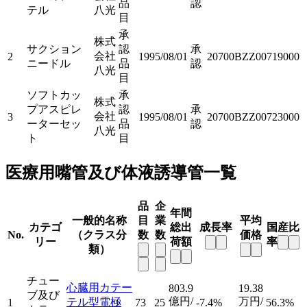
品
認
テル
八光
目
承
株式
サクション
認
承
会社
2
1995/08/01
20700BZZ00719000
ニードル
品
認
八光
目
ソフトカッ
承
株式
プアスピレ
認
承
会社
3
1995/08/01
20700BZZ00723000
ーターセッ
品
認
八光
ト
目
医療用嘴管及び体液誘導管一覧
品
企
年間
一般的名称
目
業
平均
カテゴ
総出
成長率
国産比
No.
（クラス分
数
数
価格
リー
荷額
率
類）
チュー
心臓用カテー
803.9
19.38
ブ及び
億円/
万円/
テル型電極
1
73
25
-7.4%
56.3%