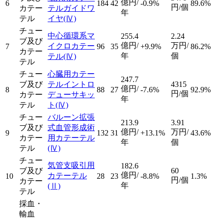
億円/
6
184
42
-0.9%
89.6%
円/個
カテー
テルガイドワ
年
テル
イヤ
(Ⅳ)
チュー
中心循環系マ
255.4
2.24
ブ及び
億円/
万円/
イクロカテー
7
96
35
+9.9%
86.2%
カテー
年
個
テル
(Ⅳ)
テル
チュー
心臓用カテー
247.7
ブ及び
テルイントロ
4315
億円/
8
88
27
-7.6%
92.9%
円/個
カテー
デューサキッ
年
テル
ト
(Ⅳ)
チュー
バルーン拡張
213.9
3.91
ブ及び
式血管形成術
億円/
万円/
9
132
31
+13.1%
43.6%
カテー
用カテーテル
年
個
テル
(Ⅳ)
チュー
気管支吸引用
182.6
ブ及び
60
億円/
カテーテル
10
28
23
-8.8%
1.3%
円/個
カテー
年
(Ⅱ)
テル
採血・
輸血