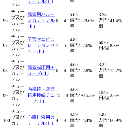
年
テーテル
(Ⅱ)
テル
チュー
腸管用バルー
5.05
3.58
ブ及び
億円/
万円/
ンカテーテル
96
6
4
-29.6%
41.4%
カテー
年
個
(Ⅱ)
テル
チュー
子宮マニピュ
4.82
ブ及び
6076
億円/
レーションセ
97
7
5
-2.6%
8.3%
円/個
カテー
年
ット
(Ⅱ)
テル
チュー
4.66
3.25
ブ及び
腸管減圧用チ
億円/
万円/
98
6
4
-2.8%
75.7%
カテー
ューブ
(Ⅱ)
年
個
テル
チュー
内視鏡・関節
4.63
ブ及び
1046
億円/
鏡用接続チュ
99
15
14
+15.2%
2.6%
円/個
カテー
年
ーブ
(Ⅰ)
テル
チュー
4.59
1.83
ブ及び
心膜排液用カ
億円/
万円/
100
4
4
-4.4%
66.9%
カテー
テーテル
(Ⅱ)
年
個