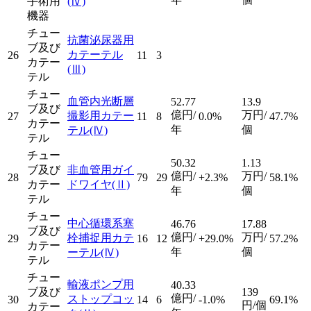
手術用
(Ⅳ)
機器
チュー
抗菌泌尿器用
ブ及び
カテーテル
26
11
3
カテー
(Ⅲ)
テル
チュー
血管内光断層
52.77
13.9
ブ及び
億円/
万円/
撮影用カテー
27
11
8
0.0%
47.7%
カテー
年
個
テル
(Ⅳ)
テル
チュー
50.32
1.13
ブ及び
非血管用ガイ
億円/
万円/
28
79
29
+2.3%
58.1%
カテー
ドワイヤ
(Ⅱ)
年
個
テル
チュー
中心循環系塞
46.76
17.88
ブ及び
億円/
万円/
栓捕捉用カテ
29
16
12
+29.0%
57.2%
カテー
年
個
ーテル
(Ⅳ)
テル
チュー
輸液ポンプ用
40.33
ブ及び
139
億円/
ストップコッ
30
14
6
-1.0%
69.1%
円/個
カテー