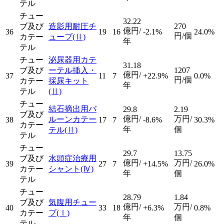
テル
チュー
32.22
ブ及び
造影用耐圧チ
270
億円/
36
19
16
-2.1%
24.0%
円/個
カテー
ューブ
(Ⅱ)
年
テル
チュー
泌尿器用カテ
31.18
ブ及び
ーテル挿入・
1207
億円/
37
11
7
+22.9%
0.0%
円/個
カテー
採尿キット
年
テル
(Ⅱ)
チュー
結石摘出用バ
29.8
2.19
ブ及び
億円/
万円/
ルーンカテー
38
17
7
-8.6%
30.3%
カテー
年
個
テル
(Ⅱ)
テル
チュー
29.7
13.75
ブ及び
水頭症治療用
億円/
万円/
39
27
7
+14.5%
26.0%
カテー
シャント
(Ⅳ)
年
個
テル
チュー
28.79
1.84
ブ及び
気腹用チュー
億円/
万円/
40
33
18
+6.3%
0.8%
カテー
ブ
(Ⅰ)
年
個
テル