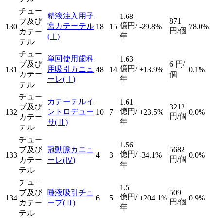
チュー
精液注入用子
1.68
ブ及び
871
億円/
宮カテーテル
130
18
15
-29.8%
78.0%
円/個
カテー
年
(Ⅰ)
テル
チュー
単回使用歯科
1.63
ブ及び
6
円/
億円/
用吸引カニュ
131
48
14
+13.9%
0.1%
カテー
個
年
ーレ
(Ⅰ)
テル
チュー
カテーテルイ
1.61
ブ及び
3212
億円/
ントロデュー
132
10
7
+23.5%
0.0%
円/個
カテー
年
サ
(Ⅱ)
テル
チュー
1.56
ブ及び
冠動脈カニュ
5682
億円/
133
4
3
-34.1%
0.0%
円/個
カテー
ーレ
(Ⅳ)
年
テル
チュー
1.5
ブ及び
唾液吸引チュ
509
億円/
134
6
5
+204.1%
0.9%
円/個
カテー
ーブ
(Ⅱ)
年
テル