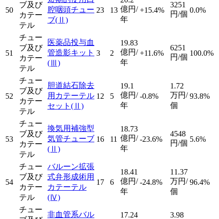
ブ及び
3251
億円/
腔咽頭チュー
50
23
13
+15.4%
0.0%
円/個
カテー
年
ブ
(Ⅱ)
テル
チュー
医薬品投与血
19.83
ブ及び
6251
億円/
管造影キット
51
3
2
+11.6%
100.0%
円/個
カテー
年
(Ⅲ)
テル
チュー
胆道結石除去
19.1
1.72
ブ及び
億円/
万円/
用カテーテル
52
12
5
-0.8%
93.8%
カテー
年
個
セット
(Ⅱ)
テル
チュー
換気用補強型
18.73
ブ及び
4548
億円/
気管チューブ
53
16
11
-23.6%
5.6%
円/個
カテー
年
(Ⅱ)
テル
チュー
バルーン拡張
18.41
11.37
ブ及び
式弁形成術用
億円/
万円/
54
17
6
-24.8%
96.4%
カテー
カテーテル
年
個
テル
(Ⅳ)
チュー
非血管系バル
17.24
3.98