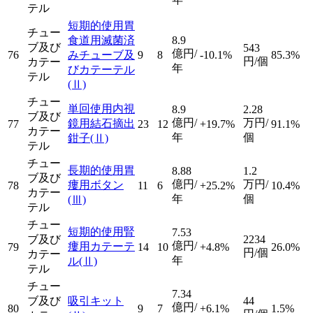
テル
短期的使用胃
チュー
食道用滅菌済
8.9
ブ及び
543
億円/
76
みチューブ及
9
8
-10.1%
85.3%
円/個
カテー
年
びカテーテル
テル
(Ⅱ)
チュー
単回使用内視
8.9
2.28
ブ及び
億円/
万円/
鏡用結石摘出
77
23
12
+19.7%
91.1%
カテー
年
個
鉗子
(Ⅱ)
テル
チュー
長期的使用胃
8.88
1.2
ブ及び
億円/
万円/
瘻用ボタン
78
11
6
+25.2%
10.4%
カテー
年
個
(Ⅲ)
テル
チュー
短期的使用腎
7.53
ブ及び
2234
億円/
瘻用カテーテ
79
14
10
+4.8%
26.0%
円/個
カテー
年
ル
(Ⅱ)
テル
チュー
7.34
ブ及び
吸引キット
44
億円/
80
9
7
+6.1%
1.5%