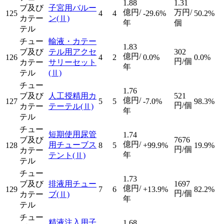
1.88
1.31
ブ及び
子宮用バルー
億円/
万円/
125
4
4
-29.6%
50.2%
カテー
ン
(Ⅱ)
年
個
テル
チュー
輸液・カテー
1.83
ブ及び
テル用アクセ
302
億円/
126
4
2
0.0%
0.0%
円/個
カテー
サリーセット
年
テル
(Ⅱ)
チュー
1.76
ブ及び
人工授精用カ
521
億円/
127
5
5
-7.0%
98.3%
円/個
カテー
テーテル
(Ⅱ)
年
テル
チュー
短期使用尿管
1.74
ブ及び
7676
億円/
用チューブス
128
8
5
+99.9%
19.9%
円/個
カテー
年
テント
(Ⅱ)
テル
チュー
1.73
ブ及び
排液用チュー
1697
億円/
129
7
6
+13.9%
82.2%
円/個
カテー
ブ
(Ⅱ)
年
テル
チュー
精液注入用子
1.68