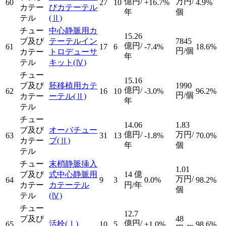
億円/
万円/
60
27
10
+16.7%
4.9%
カテー
びカテーテル
年
個
テル
(Ⅱ)
チュー
中心静脈用カ
15.26
ブ及び
テーテルイン
7845
億円/
61
17
6
-7.4%
18.6%
円/個
カテー
トロデューサ
年
テル
キット
(Ⅳ)
チュー
15.16
ブ及び
胚移植用カテ
1990
億円/
62
16
10
-3.0%
96.2%
円/個
カテー
ーテル
(Ⅱ)
年
テル
チュー
14.06
1.83
ブ及び
オーバチュー
億円/
万円/
63
31
13
-1.8%
70.0%
カテー
ブ
(Ⅱ)
年
個
テル
チュー
末梢静脈挿入
1.01
ブ及び
式中心静脈用
14
億
万円/
64
9
3
0.0%
98.2%
カテー
カテーテル
円/年
個
テル
(Ⅳ)
チュー
12.7
ブ及び
48
億円/
活栓
(Ⅰ)
65
10
5
+1.0%
98.6%