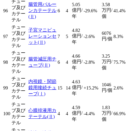
チュー
腸管用バルー
5.05
3.58
ブ及び
億円/
万円/
ンカテーテル
96
6
4
-29.6%
41.4%
カテー
年
個
(Ⅱ)
テル
チュー
子宮マニピュ
4.82
ブ及び
6076
億円/
レーションセ
97
7
5
-2.6%
8.3%
円/個
カテー
年
ット
(Ⅱ)
テル
チュー
4.66
3.25
ブ及び
腸管減圧用チ
億円/
万円/
98
6
4
-2.8%
75.7%
カテー
ューブ
(Ⅱ)
年
個
テル
チュー
内視鏡・関節
4.63
ブ及び
1046
億円/
鏡用接続チュ
99
15
14
+15.2%
2.6%
円/個
カテー
年
ーブ
(Ⅰ)
テル
チュー
4.59
1.83
ブ及び
心膜排液用カ
億円/
万円/
100
4
4
-4.4%
66.9%
カテー
テーテル
(Ⅱ)
年
個
テル
チュー