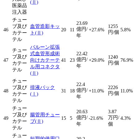
(Ⅱ)
医薬品
注入器
チュー
23.69
ブ及び
血管造影キッ
1255
億円/
46
20
11
+27.6%
5.8%
円/個
カテー
ト
(Ⅱ)
年
テル
バルーン拡張
チュー
式血管形成術
22.42
ブ及び
1240
億円/
47
向けカテーテ
41
23
+29.0%
76.9%
円/個
カテー
年
ル用コネクタ
テル
(Ⅱ)
チュー
22.4
ブ及び
排液バック
2226
億円/
48
31
18
+11.0%
11.0%
円/個
カテー
(Ⅰ)
年
テル
チュー
20.63
3.87
ブ及び
腸管用チュー
億円/
万円/
49
15
5
-21.6%
4.3%
カテー
ブ
(Ⅱ)
年
個
テル
チュー
短期的使用口
20.2