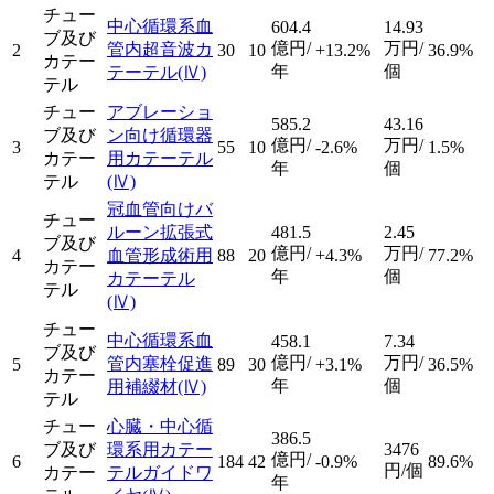
チュー
中心循環系血
604.4
14.93
ブ及び
億円/
万円/
管内超音波カ
2
30
10
+13.2%
36.9%
カテー
年
個
テーテル
(Ⅳ)
テル
チュー
アブレーショ
585.2
43.16
ブ及び
ン向け循環器
億円/
万円/
3
55
10
-2.6%
1.5%
カテー
用カテーテル
年
個
テル
(Ⅳ)
冠血管向けバ
チュー
ルーン拡張式
481.5
2.45
ブ及び
億円/
万円/
4
血管形成術用
88
20
+4.3%
77.2%
カテー
年
個
カテーテル
テル
(Ⅳ)
チュー
中心循環系血
458.1
7.34
ブ及び
億円/
万円/
管内塞栓促進
5
89
30
+3.1%
36.5%
カテー
年
個
用補綴材
(Ⅳ)
テル
チュー
心臓・中心循
386.5
ブ及び
環系用カテー
3476
億円/
6
184
42
-0.9%
89.6%
円/個
カテー
テルガイドワ
年