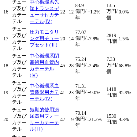
チュー
中心循環系先
83.9
13.5
ブ及び
端トランスデ
億円/
万円/
16
22
12
+1.2%
0.0%
カテー
ューサ付カテ
年
個
テル
ーテル
(Ⅳ)
チュー
圧力モニタリ
77.07
ブ及び
2819
億円/
ング用チュー
17
20
14
-7.8%
1.5%
円/個
カテー
年
ブセット
(Ⅱ)
テル
チュー
中心循環系閉
75.24
7.33
ブ及び
塞術用血管内
億円/
万円/
18
45
28
-2.4%
68.8%
カテー
カテーテル
年
個
テル
(Ⅳ)
チュー
中心循環系血
71.31
ブ及び
1418
億円/
管造影用カテ
19
41
23
+9.0%
95.9%
円/個
カテー
年
ーテル
(Ⅳ)
テル
チュー
短期的使用泌
70.14
ブ及び
尿器用フォー
1530
億円/
20
47
19
-21.2%
9.3%
円/個
カテー
リーカテーテ
年
テル
ル
(Ⅱ)
チュー