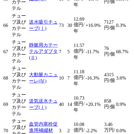
円/個
カテー
年
テル
チュー
12.69
ブ及び
送水吸引チュ
7127
億円/
66
73
30
+16.9%
0.3%
円/個
カテー
ーブ
(Ⅰ)
年
テル
チュー
静脈用カテー
11.57
ブ及び
76
億円/
テルアダプタ
67
7
5
-11.7%
68.7%
円/個
カテー
年
(Ⅱ)
テル
チュー
11.18
ブ及び
大動脈カニュ
4315
億円/
68
10
7
-16.3%
3.6%
円/個
カテー
ーレ
(Ⅳ)
年
テル
チュー
10.73
ブ及び
送気送水チュ
858
億円/
69
40
14
+20.1%
0.9%
円/個
カテー
ーブ
(Ⅰ)
年
テル
チュー
血管内塞栓促
10.08
3.46
ブ及び
億円/
万円/
進用補綴材
70
3
2
-2.2%
0.0%
カテー