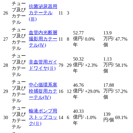
チュー
抗菌泌尿器用
ブ及び
カテーテル
26
11
3
カテー
(Ⅲ)
テル
チュー
血管内光断層
52.77
13.9
ブ及び
億円/
万円/
撮影用カテー
27
11
8
0.0%
47.7%
カテー
年
個
テル
(Ⅳ)
テル
チュー
50.32
1.13
ブ及び
非血管用ガイ
億円/
万円/
28
79
29
+2.3%
58.1%
カテー
ドワイヤ
(Ⅱ)
年
個
テル
チュー
中心循環系塞
46.76
17.88
ブ及び
億円/
万円/
栓捕捉用カテ
29
16
12
+29.0%
57.2%
カテー
年
個
ーテル
(Ⅳ)
テル
チュー
輸液ポンプ用
40.33
ブ及び
139
億円/
ストップコッ
30
14
6
-1.0%
69.1%
円/個
カテー
年
ク
(Ⅱ)
テル