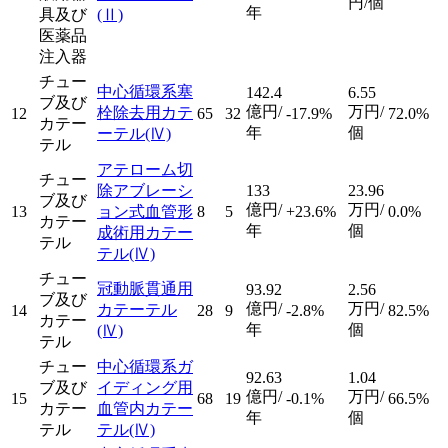
円/個
年
具及び
(Ⅱ)
医薬品
注入器
チュー
中心循環系塞
142.4
6.55
ブ及び
億円/
万円/
栓除去用カテ
12
65
32
-17.9%
72.0%
カテー
年
個
ーテル
(Ⅳ)
テル
アテローム切
チュー
除アブレーシ
133
23.96
ブ及び
億円/
万円/
13
ョン式血管形
8
5
+23.6%
0.0%
カテー
年
個
成術用カテー
テル
テル
(Ⅳ)
チュー
冠動脈貫通用
93.92
2.56
ブ及び
億円/
万円/
カテーテル
14
28
9
-2.8%
82.5%
カテー
年
個
(Ⅳ)
テル
チュー
中心循環系ガ
92.63
1.04
ブ及び
イディング用
億円/
万円/
15
68
19
-0.1%
66.5%
カテー
血管内カテー
年
個
テル
テル
(Ⅳ)