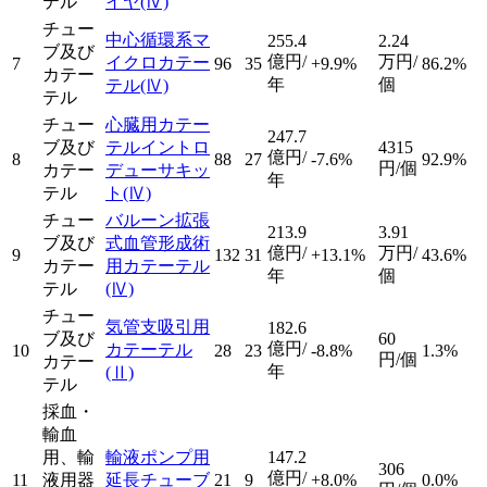
テル
イヤ
(Ⅳ)
チュー
中心循環系マ
255.4
2.24
ブ及び
億円/
万円/
イクロカテー
7
96
35
+9.9%
86.2%
カテー
年
個
テル
(Ⅳ)
テル
チュー
心臓用カテー
247.7
ブ及び
テルイントロ
4315
億円/
8
88
27
-7.6%
92.9%
円/個
カテー
デューサキッ
年
テル
ト
(Ⅳ)
チュー
バルーン拡張
213.9
3.91
ブ及び
式血管形成術
億円/
万円/
9
132
31
+13.1%
43.6%
カテー
用カテーテル
年
個
テル
(Ⅳ)
チュー
気管支吸引用
182.6
ブ及び
60
億円/
カテーテル
10
28
23
-8.8%
1.3%
円/個
カテー
年
(Ⅱ)
テル
採血・
輸血
用、輸
輸液ポンプ用
147.2
306
億円/
11
液用器
延長チューブ
21
9
+8.0%
0.0%