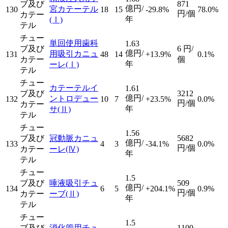
ブ及び
871
億円/
宮カテーテル
130
18
15
-29.8%
78.0%
円/個
カテー
年
(Ⅰ)
テル
チュー
単回使用歯科
1.63
ブ及び
6
円/
億円/
用吸引カニュ
131
48
14
+13.9%
0.1%
カテー
個
年
ーレ
(Ⅰ)
テル
チュー
カテーテルイ
1.61
ブ及び
3212
億円/
ントロデュー
132
10
7
+23.5%
0.0%
円/個
カテー
年
サ
(Ⅱ)
テル
チュー
1.56
ブ及び
冠動脈カニュ
5682
億円/
133
4
3
-34.1%
0.0%
円/個
カテー
ーレ
(Ⅳ)
年
テル
チュー
1.5
ブ及び
唾液吸引チュ
509
億円/
134
6
5
+204.1%
0.9%
円/個
カテー
ーブ
(Ⅱ)
年
テル
チュー
1.5
ブ及び
消化管用チュ
1100