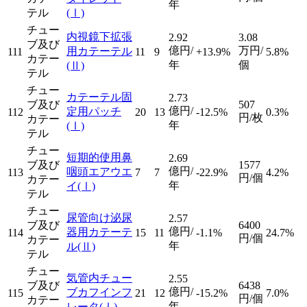
年
テル
(Ⅰ)
チュー
内視鏡下拡張
2.92
3.08
ブ及び
億円/
万円/
用カテーテル
111
11
9
+13.9%
5.8%
カテー
年
個
(Ⅱ)
テル
チュー
カテーテル固
2.73
ブ及び
507
億円/
定用パッチ
112
20
13
-12.5%
0.3%
円/枚
カテー
年
(Ⅰ)
テル
チュー
短期的使用鼻
2.69
ブ及び
1577
億円/
咽頭エアウエ
113
7
7
-22.9%
4.2%
円/個
カテー
年
イ
(Ⅰ)
テル
チュー
尿管向け泌尿
2.57
ブ及び
6400
億円/
器用カテーテ
114
15
11
-1.1%
24.7%
円/個
カテー
年
ル
(Ⅱ)
テル
チュー
気管内チュー
2.55
ブ及び
6438
億円/
ブカフインフ
115
21
12
-15.2%
7.0%
円/個
カテー
年
レータ
(Ⅰ)