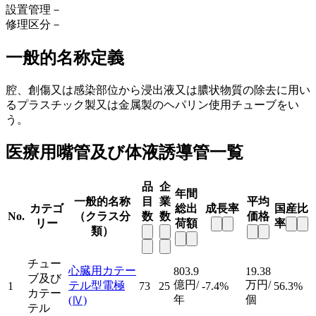
設置管理
－
修理区分
－
一般的名称定義
腔、創傷又は感染部位から浸出液又は膿状物質の除去に用い
るプラスチック製又は金属製のヘパリン使用チューブをい
う。
医療用嘴管及び体液誘導管一覧
品
企
年間
一般的名称
目
業
平均
カテゴ
総出
成長率
国産比
No.
（クラス分
数
数
価格
リー
荷額
率
類）
チュー
心臓用カテー
803.9
19.38
ブ及び
億円/
万円/
テル型電極
1
73
25
-7.4%
56.3%
カテー
年
個
(Ⅳ)
テル