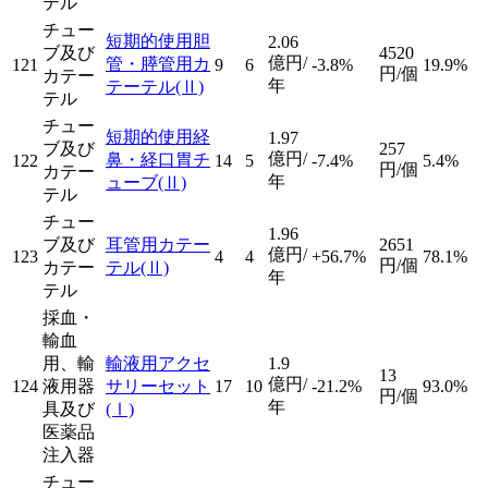
テル
チュー
短期的使用胆
2.06
ブ及び
4520
億円/
管・膵管用カ
121
9
6
-3.8%
19.9%
円/個
カテー
年
テーテル
(Ⅱ)
テル
チュー
短期的使用経
1.97
ブ及び
257
億円/
鼻・経口胃チ
122
14
5
-7.4%
5.4%
円/個
カテー
年
ューブ
(Ⅱ)
テル
チュー
1.96
ブ及び
耳管用カテー
2651
億円/
123
4
4
+56.7%
78.1%
円/個
カテー
テル
(Ⅱ)
年
テル
採血・
輸血
用、輸
輸液用アクセ
1.9
13
億円/
124
液用器
サリーセット
17
10
-21.2%
93.0%
円/個
年
具及び
(Ⅰ)
医薬品
注入器
チュー