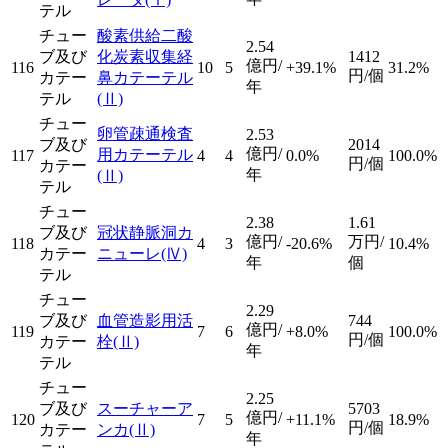
テル
チュー
酸素供給二酸
2.54
ブ及び
化炭素収集経
1412
億円/
116
10
5
+39.1%
31.2%
円/個
カテー
鼻カテーテル
年
テル
(Ⅱ)
チュー
卵管疎通検査
2.53
ブ及び
2014
億円/
用カテーテル
117
4
4
0.0%
100.0%
円/個
カテー
年
(Ⅱ)
テル
チュー
2.38
1.61
ブ及び
冠状静脈洞カ
億円/
万円/
118
4
3
-20.6%
10.4%
カテー
ニューレ
(Ⅳ)
年
個
テル
チュー
2.29
ブ及び
血管造影用活
744
億円/
119
7
6
+8.0%
100.0%
円/個
カテー
栓
(Ⅱ)
年
テル
チュー
2.25
ブ及び
スーチャーア
5703
億円/
120
7
5
+11.1%
18.9%
円/個
カテー
ンカ
(Ⅱ)
年