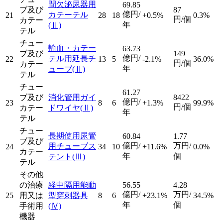
間欠泌尿器用
69.85
ブ及び
87
億円/
カテーテル
21
28
18
+0.5%
0.3%
円/個
カテー
年
(Ⅱ)
テル
チュー
輸血・カテー
63.73
ブ及び
149
億円/
テル用延長チ
22
13
5
-2.1%
36.0%
円/個
カテー
年
ューブ
(Ⅱ)
テル
チュー
61.27
ブ及び
消化管用ガイ
8422
億円/
23
8
6
+1.3%
99.9%
円/個
カテー
ドワイヤ
(Ⅱ)
年
テル
チュー
長期使用尿管
60.84
1.77
ブ及び
億円/
万円/
用チューブス
24
34
10
+11.6%
0.0%
カテー
年
個
テント
(Ⅲ)
テル
その他
の治療
経中隔用能動
56.55
4.28
億円/
万円/
25
用又は
型穿刺器具
8
6
+23.1%
34.5%
年
個
手術用
(Ⅳ)
機器