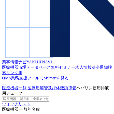
薬事情報ナビ
YAKUJI NAVI
医療機器市場データベース
無料セミナー
求人情報
法令通知検
索
リンク集
QMS業務支援ツール
QMSmartを見る
医療機器一覧
医療用嘴管及び体液誘導管
ヘパリン使用排液
用チューブ
ウォッチリスト
医療機器 一般的名称