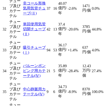
チュー
非コール形換
40.07
ブ及び
1471
億円/
気用気管チュ
31
37
16
-2.6%
0.0%
円/個
カテー
年
ーブ
(Ⅱ)
テル
チュー
単回使用気管
37.4
ブ及び
3785
億円/
切開チューブ
32
42
13
-20.6%
44.8%
円/個
カテー
年
(Ⅱ)
テル
チュー
36.17
ブ及び
吸引チューブ
637
億円/
33
94
53
+1.4%
4.0%
円/個
カテー
(Ⅰ)
年
テル
チュー
バルーンポン
35.89
12.43
ブ及び
億円/
万円/
ピング用カテ
34
21
5
-28.4%
27.4%
カテー
年
個
ーテル
(Ⅳ)
テル
チュー
34.73
ブ及び
中心静脈用カ
8370
億円/
35
9
6
-8.9%
100.0%
円/個
カテー
テーテル
(Ⅳ)
年
テル
チュー