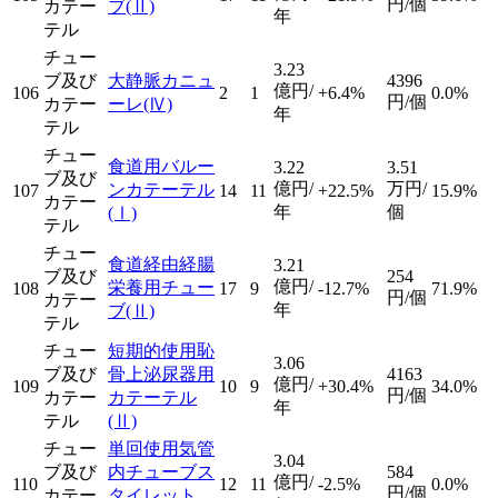
円/個
カテー
ブ
(Ⅱ)
年
テル
チュー
3.23
ブ及び
大静脈カニュ
4396
億円/
106
2
1
+6.4%
0.0%
円/個
カテー
ーレ
(Ⅳ)
年
テル
チュー
食道用バルー
3.22
3.51
ブ及び
億円/
万円/
ンカテーテル
107
14
11
+22.5%
15.9%
カテー
年
個
(Ⅰ)
テル
チュー
食道経由経腸
3.21
ブ及び
254
億円/
栄養用チュー
108
17
9
-12.7%
71.9%
円/個
カテー
年
ブ
(Ⅱ)
テル
チュー
短期的使用恥
3.06
ブ及び
骨上泌尿器用
4163
億円/
109
10
9
+30.4%
34.0%
円/個
カテー
カテーテル
年
テル
(Ⅱ)
チュー
単回使用気管
3.04
ブ及び
内チューブス
584
億円/
110
12
11
-2.5%
0.0%
円/個
カテー
タイレット