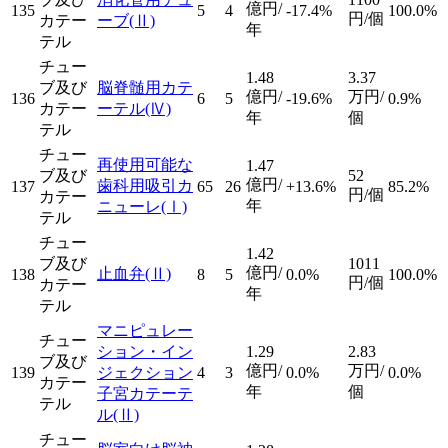
億円/
135
5
4
-17.4%
100.0%
円/個
カテー
ーブ
(Ⅱ)
年
テル
チュー
1.48
3.37
ブ及び
脳脊髄用カテ
億円/
万円/
136
6
5
-19.6%
0.9%
カテー
ーテル
(Ⅳ)
年
個
テル
チュー
再使用可能な
1.47
ブ及び
52
億円/
歯科用吸引カ
137
65
26
+13.6%
85.2%
円/個
カテー
年
ニューレ
(Ⅰ)
テル
チュー
1.42
ブ及び
1011
億円/
止血弁
(Ⅱ)
138
8
5
0.0%
100.0%
円/個
カテー
年
テル
マニピュレー
チュー
ション・イン
1.29
2.83
ブ及び
億円/
万円/
139
ジェクション
4
3
0.0%
0.0%
カテー
年
個
子宮カテーテ
テル
ル
(Ⅱ)
チュー