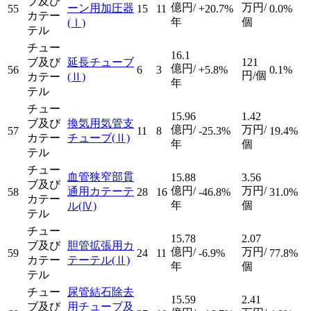
ブ及び
億円/
万円/
ーン用加圧器
55
15
11
+20.7%
0.0%
カテー
年
個
(Ⅰ)
テル
チュー
16.1
ブ及び
延長チューブ
121
億円/
56
6
3
+5.8%
0.1%
円/個
カテー
(Ⅱ)
年
テル
チュー
15.96
1.42
ブ及び
換気用気管支
億円/
万円/
57
11
8
-25.3%
19.4%
カテー
チューブ
(Ⅱ)
年
個
テル
チュー
血管狭窄部貫
15.88
3.56
ブ及び
億円/
万円/
通用カテーテ
58
28
16
-46.8%
31.0%
カテー
年
個
ル
(Ⅳ)
テル
チュー
15.78
2.07
ブ及び
胆管拡張用カ
億円/
万円/
59
24
11
-6.9%
77.8%
カテー
テーテル
(Ⅱ)
年
個
テル
チュー
尿管結石除去
15.59
2.41
ブ及び
用チューブ及