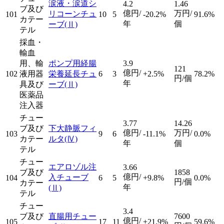
涙液・涙道シ
4.2
1.46
ブ及び
億円/
万円/
リコーンチュ
101
10
5
-20.2%
91.6%
カテー
年
個
ーブ
(Ⅱ)
テル
採血・
輸血
用、輸
ポンプ用経腸
3.9
121
億円/
102
液用器
栄養延長チュ
6
3
+2.5%
78.2%
円/個
年
具及び
ーブ
(Ⅱ)
医薬品
注入器
チュー
3.77
14.26
ブ及び
下大静脈フィ
億円/
万円/
103
9
6
-11.1%
0.0%
カテー
ルタ
(Ⅳ)
年
個
テル
チュー
エアロゾル注
3.66
ブ及び
1858
億円/
入チューブ
104
6
5
+9.8%
0.0%
円/個
カテー
年
(Ⅱ)
テル
チュー
3.4
ブ及び
直腸用チュー
7600
億円/
105
17
11
+21.9%
59.6%