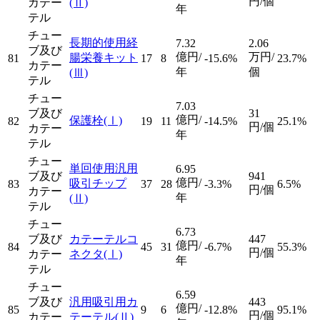
円/個
カテー
(Ⅱ)
年
テル
チュー
長期的使用経
7.32
2.06
ブ及び
億円/
万円/
腸栄養キット
81
17
8
-15.6%
23.7%
カテー
年
個
(Ⅲ)
テル
チュー
7.03
ブ及び
31
億円/
保護栓
(Ⅰ)
82
19
11
-14.5%
25.1%
円/個
カテー
年
テル
チュー
単回使用汎用
6.95
ブ及び
941
億円/
吸引チップ
83
37
28
-3.3%
6.5%
円/個
カテー
年
(Ⅱ)
テル
チュー
6.73
ブ及び
カテーテルコ
447
億円/
84
45
31
-6.7%
55.3%
円/個
カテー
ネクタ
(Ⅰ)
年
テル
チュー
6.59
ブ及び
汎用吸引用カ
443
億円/
85
9
6
-12.8%
95.1%
円/個
カテー
テーテル
(Ⅱ)