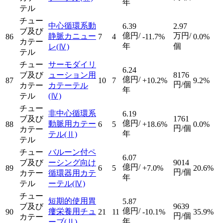
年
テル
チュー
中心循環系動
6.39
2.97
ブ及び
億円/
万円/
静脈カニュー
86
7
4
-11.7%
0.0%
カテー
年
個
レ
(Ⅳ)
テル
チュー
サーモダイリ
6.24
ブ及び
ューション用
8176
億円/
87
10
7
+10.2%
9.2%
円/個
カテー
カテーテル
年
テル
(Ⅳ)
チュー
非中心循環系
6.19
ブ及び
1761
億円/
動脈用カテー
88
6
5
+18.6%
0.0%
円/個
カテー
年
テル
(Ⅱ)
テル
チュー
バルーン付ペ
6.07
ブ及び
ーシング向け
9014
億円/
89
6
5
+7.0%
20.6%
円/個
カテー
循環器用カテ
年
テル
ーテル
(Ⅳ)
チュー
短期的使用胃
5.87
ブ及び
9639
億円/
瘻栄養用チュ
90
21
11
-10.1%
35.9%
円/個
カテー
年
ーブ
(Ⅱ)