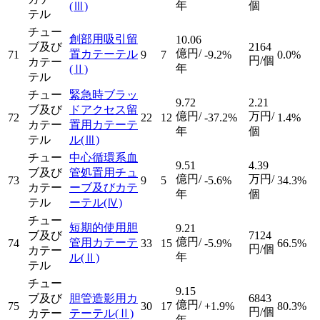
年
個
(Ⅲ)
テル
チュー
創部用吸引留
10.06
ブ及び
2164
億円/
置カテーテル
71
9
7
-9.2%
0.0%
円/個
カテー
年
(Ⅱ)
テル
チュー
緊急時ブラッ
9.72
2.21
ブ及び
ドアクセス留
億円/
万円/
72
22
12
-37.2%
1.4%
カテー
置用カテーテ
年
個
テル
ル
(Ⅲ)
チュー
中心循環系血
9.51
4.39
ブ及び
管処置用チュ
億円/
万円/
73
9
5
-5.6%
34.3%
カテー
ーブ及びカテ
年
個
テル
ーテル
(Ⅳ)
チュー
短期的使用胆
9.21
ブ及び
7124
億円/
管用カテーテ
74
33
15
-5.9%
66.5%
円/個
カテー
年
ル
(Ⅱ)
テル
チュー
9.15
ブ及び
胆管造影用カ
6843
億円/
75
30
17
+1.9%
80.3%
円/個
カテー
テーテル
(Ⅱ)
年