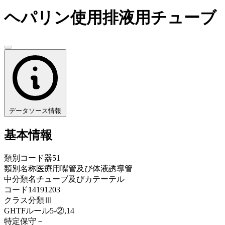
ヘパリン使用排液用チューブ
データソース情報
基本情報
類別コード
器51
類別名称
医療用嘴管及び体液誘導管
中分類名
チューブ及びカテーテル
コード
14191203
クラス分類
Ⅲ
GHTFルール
5-②,14
特定保守
－