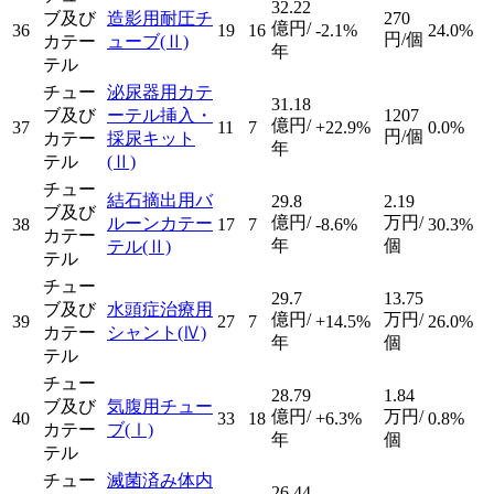
32.22
ブ及び
造影用耐圧チ
270
億円/
36
19
16
-2.1%
24.0%
円/個
カテー
ューブ
(Ⅱ)
年
テル
チュー
泌尿器用カテ
31.18
ブ及び
ーテル挿入・
1207
億円/
37
11
7
+22.9%
0.0%
円/個
カテー
採尿キット
年
テル
(Ⅱ)
チュー
結石摘出用バ
29.8
2.19
ブ及び
億円/
万円/
ルーンカテー
38
17
7
-8.6%
30.3%
カテー
年
個
テル
(Ⅱ)
テル
チュー
29.7
13.75
ブ及び
水頭症治療用
億円/
万円/
39
27
7
+14.5%
26.0%
カテー
シャント
(Ⅳ)
年
個
テル
チュー
28.79
1.84
ブ及び
気腹用チュー
億円/
万円/
40
33
18
+6.3%
0.8%
カテー
ブ
(Ⅰ)
年
個
テル
チュー
滅菌済み体内
26.44