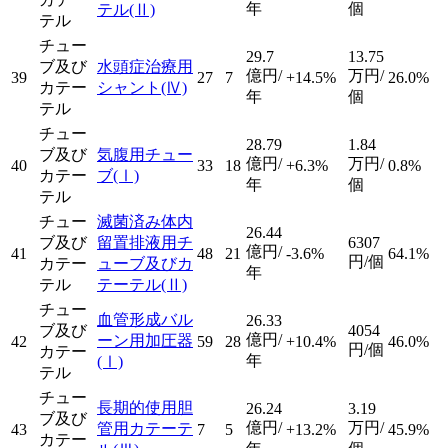
年
個
テル
(Ⅱ)
テル
チュー
29.7
13.75
ブ及び
水頭症治療用
億円/
万円/
39
27
7
+14.5%
26.0%
カテー
シャント
(Ⅳ)
年
個
テル
チュー
28.79
1.84
ブ及び
気腹用チュー
億円/
万円/
40
33
18
+6.3%
0.8%
カテー
ブ
(Ⅰ)
年
個
テル
チュー
滅菌済み体内
26.44
ブ及び
留置排液用チ
6307
億円/
41
48
21
-3.6%
64.1%
円/個
カテー
ューブ及びカ
年
テル
テーテル
(Ⅱ)
チュー
血管形成バル
26.33
ブ及び
4054
億円/
ーン用加圧器
42
59
28
+10.4%
46.0%
円/個
カテー
年
(Ⅰ)
テル
チュー
長期的使用胆
26.24
3.19
ブ及び
億円/
万円/
管用カテーテ
43
7
5
+13.2%
45.9%
カテー