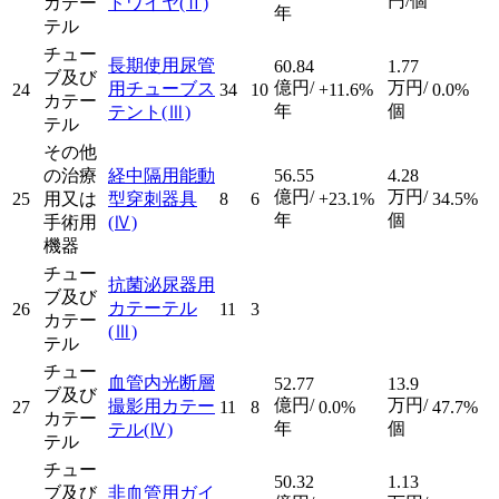
円/個
カテー
ドワイヤ
(Ⅱ)
年
テル
チュー
長期使用尿管
60.84
1.77
ブ及び
億円/
万円/
用チューブス
24
34
10
+11.6%
0.0%
カテー
年
個
テント
(Ⅲ)
テル
その他
の治療
経中隔用能動
56.55
4.28
億円/
万円/
25
用又は
型穿刺器具
8
6
+23.1%
34.5%
年
個
手術用
(Ⅳ)
機器
チュー
抗菌泌尿器用
ブ及び
カテーテル
26
11
3
カテー
(Ⅲ)
テル
チュー
血管内光断層
52.77
13.9
ブ及び
億円/
万円/
撮影用カテー
27
11
8
0.0%
47.7%
カテー
年
個
テル
(Ⅳ)
テル
チュー
50.32
1.13
ブ及び
非血管用ガイ