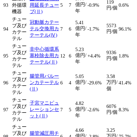
119
億円/
93
外循環
用延長チュー
5
7
-0.9%
0.6%
円/個
年
機器
ブ
(Ⅱ)
チュー
冠動脈カテー
5.41
ブ及び
5573
億円/
テル交換用カ
94
7
6
-1.7%
96.1%
円/個
カテー
年
テーテル
(Ⅳ)
テル
チュー
非中心循環系
5.23
ブ及び
9336
億円/
塞栓除去用カ
95
12
6
+4.4%
1.8%
円/個
カテー
年
テーテル
(Ⅱ)
テル
チュー
腸管用バルー
5.05
3.58
ブ及び
億円/
万円/
ンカテーテル
96
6
4
-29.6%
41.4%
カテー
年
個
(Ⅱ)
テル
チュー
子宮マニピュ
4.82
ブ及び
6076
億円/
レーションセ
97
7
5
-2.6%
8.3%
円/個
カテー
年
ット
(Ⅱ)
テル
チュー
4.66
3.25
ブ及び
腸管減圧用チ
億円/
万円/
98
6
4
-2.8%
75.7%