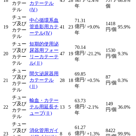
18
45
28
-2.4%
68.8%
カテー
カテーテル
年
個
テル
(Ⅳ)
チュー
中心循環系血
71.31
ブ及び
1418
億円/
管造影用カテ
19
41
23
+9.0%
95.9%
円/個
カテー
年
ーテル
(Ⅳ)
テル
チュー
短期的使用泌
70.14
ブ及び
尿器用フォー
1530
億円/
20
47
19
-21.2%
9.3%
円/個
カテー
リーカテーテ
年
テル
ル
(Ⅱ)
チュー
間欠泌尿器用
69.85
ブ及び
87
億円/
カテーテル
21
28
18
+0.5%
0.3%
円/個
カテー
年
(Ⅱ)
テル
チュー
輸血・カテー
63.73
ブ及び
149
億円/
テル用延長チ
22
13
5
-2.1%
36.0%
円/個
カテー
年
ューブ
(Ⅱ)
テル
チュー
61.27
ブ及び
消化管用ガイ
8422
億円/
23
8
6
+1.3%
99.9%