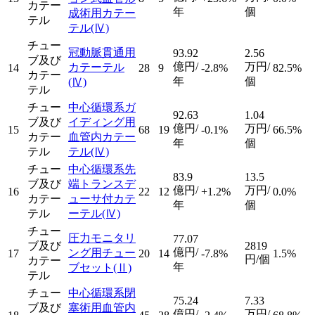
カテー
年
個
成術用カテー
テル
テル
(Ⅳ)
チュー
冠動脈貫通用
93.92
2.56
ブ及び
億円/
万円/
カテーテル
14
28
9
-2.8%
82.5%
カテー
年
個
(Ⅳ)
テル
チュー
中心循環系ガ
92.63
1.04
ブ及び
イディング用
億円/
万円/
15
68
19
-0.1%
66.5%
カテー
血管内カテー
年
個
テル
テル
(Ⅳ)
チュー
中心循環系先
83.9
13.5
ブ及び
端トランスデ
億円/
万円/
16
22
12
+1.2%
0.0%
カテー
ューサ付カテ
年
個
テル
ーテル
(Ⅳ)
チュー
圧力モニタリ
77.07
ブ及び
2819
億円/
ング用チュー
17
20
14
-7.8%
1.5%
円/個
カテー
年
ブセット
(Ⅱ)
テル
チュー
中心循環系閉
75.24
7.33
ブ及び
塞術用血管内
億円/
万円/