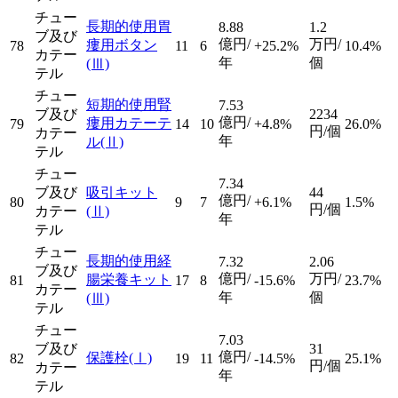
チュー
長期的使用胃
8.88
1.2
ブ及び
億円/
万円/
瘻用ボタン
78
11
6
+25.2%
10.4%
カテー
年
個
(Ⅲ)
テル
チュー
短期的使用腎
7.53
ブ及び
2234
億円/
瘻用カテーテ
79
14
10
+4.8%
26.0%
円/個
カテー
年
ル
(Ⅱ)
テル
チュー
7.34
ブ及び
吸引キット
44
億円/
80
9
7
+6.1%
1.5%
円/個
カテー
(Ⅱ)
年
テル
チュー
長期的使用経
7.32
2.06
ブ及び
億円/
万円/
腸栄養キット
81
17
8
-15.6%
23.7%
カテー
年
個
(Ⅲ)
テル
チュー
7.03
ブ及び
31
億円/
保護栓
(Ⅰ)
82
19
11
-14.5%
25.1%
円/個
カテー
年
テル