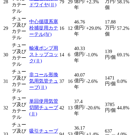
億円/
万円/
28
79
29
+2.3%
58.1%
カテー
ドワイヤ
(Ⅱ)
年
個
テル
チュー
中心循環系塞
46.76
17.88
ブ及び
億円/
万円/
栓捕捉用カテ
29
16
12
+29.0%
57.2%
カテー
年
個
ーテル
(Ⅳ)
テル
チュー
輸液ポンプ用
40.33
ブ及び
139
億円/
ストップコッ
30
14
6
-1.0%
69.1%
円/個
カテー
年
ク
(Ⅱ)
テル
チュー
非コール形換
40.07
ブ及び
1471
億円/
気用気管チュ
31
37
16
-2.6%
0.0%
円/個
カテー
年
ーブ
(Ⅱ)
テル
チュー
単回使用気管
37.4
ブ及び
3785
億円/
切開チューブ
32
42
13
-20.6%
44.8%
円/個
カテー
年
(Ⅱ)
テル
チュー
36.17
ブ及び
吸引チューブ
637
億円/
33
94
53
+1.4%
4.0%