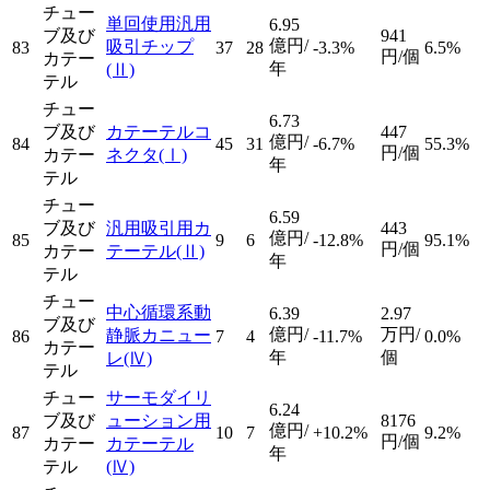
チュー
単回使用汎用
6.95
ブ及び
941
億円/
吸引チップ
83
37
28
-3.3%
6.5%
円/個
カテー
年
(Ⅱ)
テル
チュー
6.73
ブ及び
カテーテルコ
447
億円/
84
45
31
-6.7%
55.3%
円/個
カテー
ネクタ
(Ⅰ)
年
テル
チュー
6.59
ブ及び
汎用吸引用カ
443
億円/
85
9
6
-12.8%
95.1%
円/個
カテー
テーテル
(Ⅱ)
年
テル
チュー
中心循環系動
6.39
2.97
ブ及び
億円/
万円/
静脈カニュー
86
7
4
-11.7%
0.0%
カテー
年
個
レ
(Ⅳ)
テル
チュー
サーモダイリ
6.24
ブ及び
ューション用
8176
億円/
87
10
7
+10.2%
9.2%
円/個
カテー
カテーテル
年
テル
(Ⅳ)