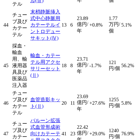
年
個
ル
(Ⅲ)
テル
末梢静脈挿入
チュー
式中心静脈用
23.89
1.77
ブ及び
億円/
万円/
44
カテーテルイ
13
6
+0.8%
5.1%
カテー
年
個
ントロデュー
テル
サキット
(Ⅳ)
採血・
輸血
輸血・カテー
用、輸
23.71
テル用アクセ
121
億円/
45
液用器
18
8
-1.7%
56.2%
円/個
サリーセット
年
具及び
(Ⅱ)
医薬品
注入器
チュー
23.69
ブ及び
血管造影キッ
1255
億円/
46
20
11
+27.6%
5.8%
円/個
カテー
ト
(Ⅱ)
年
テル
バルーン拡張
チュー
式血管形成術
22.42
ブ及び
1240
億円/
47
向けカテーテ
41
23
+29.0%
76.9%
円/個
カテー
年