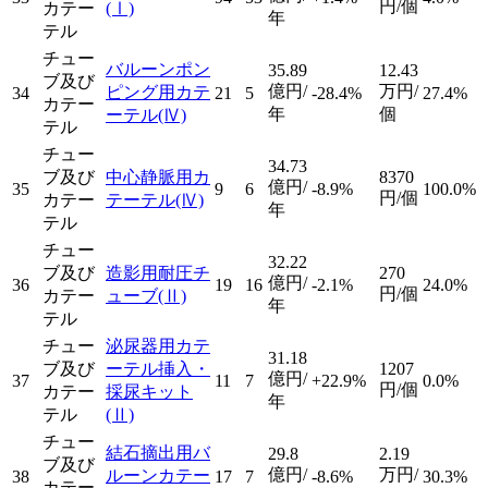
円/個
カテー
(Ⅰ)
年
テル
チュー
バルーンポン
35.89
12.43
ブ及び
億円/
万円/
ピング用カテ
34
21
5
-28.4%
27.4%
カテー
年
個
ーテル
(Ⅳ)
テル
チュー
34.73
ブ及び
中心静脈用カ
8370
億円/
35
9
6
-8.9%
100.0%
円/個
カテー
テーテル
(Ⅳ)
年
テル
チュー
32.22
ブ及び
造影用耐圧チ
270
億円/
36
19
16
-2.1%
24.0%
円/個
カテー
ューブ
(Ⅱ)
年
テル
チュー
泌尿器用カテ
31.18
ブ及び
ーテル挿入・
1207
億円/
37
11
7
+22.9%
0.0%
円/個
カテー
採尿キット
年
テル
(Ⅱ)
チュー
結石摘出用バ
29.8
2.19
ブ及び
億円/
万円/
ルーンカテー
38
17
7
-8.6%
30.3%
カテー