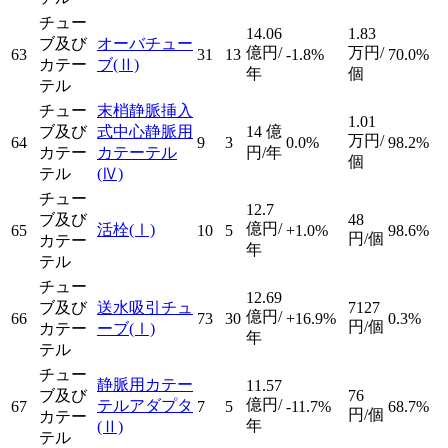
チュー
14.06
1.83
ブ及び
オーバチュー
億円/
万円/
63
31
13
-1.8%
70.0%
カテー
ブ
(Ⅱ)
年
個
テル
チュー
末梢静脈挿入
1.01
ブ及び
式中心静脈用
14
億
万円/
64
9
3
0.0%
98.2%
カテー
カテーテル
円/年
個
テル
(Ⅳ)
チュー
12.7
ブ及び
48
億円/
活栓
(Ⅰ)
65
10
5
+1.0%
98.6%
円/個
カテー
年
テル
チュー
12.69
ブ及び
送水吸引チュ
7127
億円/
66
73
30
+16.9%
0.3%
円/個
カテー
ーブ
(Ⅰ)
年
テル
チュー
静脈用カテー
11.57
ブ及び
76
億円/
テルアダプタ
67
7
5
-11.7%
68.7%
円/個
カテー
年
(Ⅱ)
テル