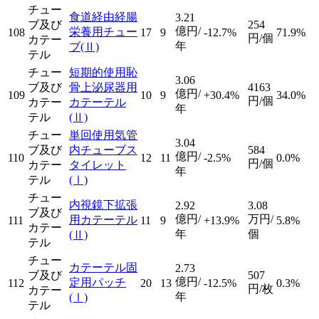
チュー
食道経由経腸
3.21
ブ及び
254
億円/
栄養用チュー
108
17
9
-12.7%
71.9%
円/個
カテー
年
ブ
(Ⅱ)
テル
チュー
短期的使用恥
3.06
ブ及び
骨上泌尿器用
4163
億円/
109
10
9
+30.4%
34.0%
円/個
カテー
カテーテル
年
テル
(Ⅱ)
チュー
単回使用気管
3.04
ブ及び
内チューブス
584
億円/
110
12
11
-2.5%
0.0%
円/個
カテー
タイレット
年
テル
(Ⅰ)
チュー
内視鏡下拡張
2.92
3.08
ブ及び
億円/
万円/
用カテーテル
111
11
9
+13.9%
5.8%
カテー
年
個
(Ⅱ)
テル
チュー
カテーテル固
2.73
ブ及び
507
億円/
定用パッチ
112
20
13
-12.5%
0.3%
円/枚
カテー
年
(Ⅰ)
テル