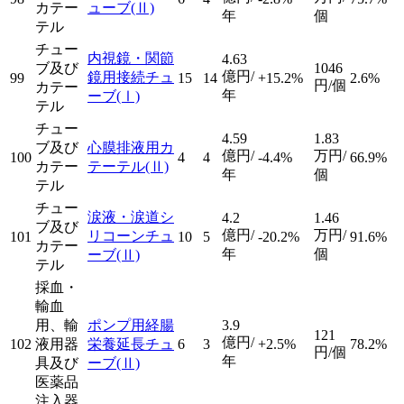
カテー
ューブ
(Ⅱ)
年
個
テル
チュー
内視鏡・関節
4.63
ブ及び
1046
億円/
鏡用接続チュ
99
15
14
+15.2%
2.6%
円/個
カテー
年
ーブ
(Ⅰ)
テル
チュー
4.59
1.83
ブ及び
心膜排液用カ
億円/
万円/
100
4
4
-4.4%
66.9%
カテー
テーテル
(Ⅱ)
年
個
テル
チュー
涙液・涙道シ
4.2
1.46
ブ及び
億円/
万円/
リコーンチュ
101
10
5
-20.2%
91.6%
カテー
年
個
ーブ
(Ⅱ)
テル
採血・
輸血
用、輸
ポンプ用経腸
3.9
121
億円/
102
液用器
栄養延長チュ
6
3
+2.5%
78.2%
円/個
年
具及び
ーブ
(Ⅱ)
医薬品
注入器