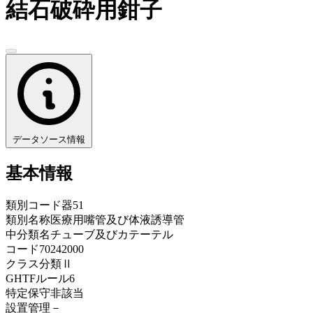
結石破砕用鉗子
データソース情報
基本情報
類別コード
器51
類別名称
医療用嘴管及び体液誘導管
中分類名
チューブ及びカテーテル
コード
70242000
クラス分類
Ⅱ
GHTFルール
6
特定保守
非該当
設置管理
－