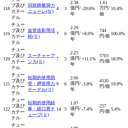
2.38
1.61
ブ及び
冠状静脈洞カ
億円/
万円/
118
4
3
-20.6%
10.4%
カテー
ニューレ
(Ⅳ)
年
個
テル
チュー
2.29
ブ及び
血管造影用活
744
億円/
119
7
6
+8.0%
100.0%
円/個
カテー
栓
(Ⅱ)
年
テル
チュー
2.25
ブ及び
スーチャーア
5703
億円/
120
7
5
+11.1%
18.9%
円/個
カテー
ンカ
(Ⅱ)
年
テル
チュー
短期的使用胆
2.06
ブ及び
4520
億円/
管・膵管用カ
121
9
6
-3.8%
19.9%
円/個
カテー
年
テーテル
(Ⅱ)
テル
チュー
短期的使用経
1.97
ブ及び
257
億円/
鼻・経口胃チ
122
14
5
-7.4%
5.4%
円/個
カテー
年
ューブ
(Ⅱ)
テル
チュー