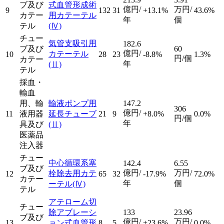
ブ及び
式血管形成術
億円/
万円/
9
132
31
+13.1%
43.6%
カテー
用カテーテル
年
個
テル
(Ⅳ)
チュー
気管支吸引用
182.6
ブ及び
60
億円/
カテーテル
10
28
23
-8.8%
1.3%
円/個
カテー
年
(Ⅱ)
テル
採血・
輸血
用、輸
輸液ポンプ用
147.2
306
億円/
11
液用器
延長チューブ
21
9
+8.0%
0.0%
円/個
年
具及び
(Ⅱ)
医薬品
注入器
チュー
中心循環系塞
142.4
6.55
ブ及び
億円/
万円/
栓除去用カテ
12
65
32
-17.9%
72.0%
カテー
年
個
ーテル
(Ⅳ)
テル
アテローム切
チュー
除アブレーシ
133
23.96
ブ及び
億円/
万円/
13
ョン式血管形
8
5
+23.6%
0.0%