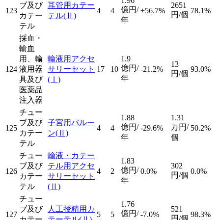
1.96
ブ及び
耳管用カテー
2651
億円/
123
4
4
+56.7%
78.1%
円/個
カテー
テル
(Ⅱ)
年
テル
採血・
輸血
用、輸
輸液用アクセ
1.9
13
億円/
124
液用器
サリーセット
17
10
-21.2%
93.0%
円/個
年
具及び
(Ⅰ)
医薬品
注入器
チュー
1.88
1.31
ブ及び
子宮用バルー
億円/
万円/
125
4
4
-29.6%
50.2%
カテー
ン
(Ⅱ)
年
個
テル
チュー
輸液・カテー
1.83
ブ及び
テル用アクセ
302
億円/
126
4
2
0.0%
0.0%
円/個
カテー
サリーセット
年
テル
(Ⅱ)
チュー
1.76
ブ及び
人工授精用カ
521
億円/
127
5
5
-7.0%
98.3%
円/個
カテー
テーテル
(Ⅱ)