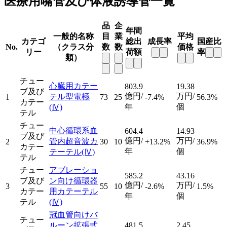
医療用嘴管及び体液誘導管一覧
品
企
年間
一般的名称
目
業
平均
カテゴ
総出
成長率
国産比
No.
（クラス分
数
数
価格
リー
荷額
率
類）
チュー
心臓用カテー
803.9
19.38
ブ及び
億円/
万円/
テル型電極
1
73
25
-7.4%
56.3%
カテー
年
個
(Ⅳ)
テル
チュー
中心循環系血
604.4
14.93
ブ及び
億円/
万円/
管内超音波カ
2
30
10
+13.2%
36.9%
カテー
年
個
テーテル
(Ⅳ)
テル
チュー
アブレーショ
585.2
43.16
ブ及び
ン向け循環器
億円/
万円/
3
55
10
-2.6%
1.5%
カテー
用カテーテル
年
個
テル
(Ⅳ)
冠血管向けバ
チュー
ルーン拡張式
481.5
2.45