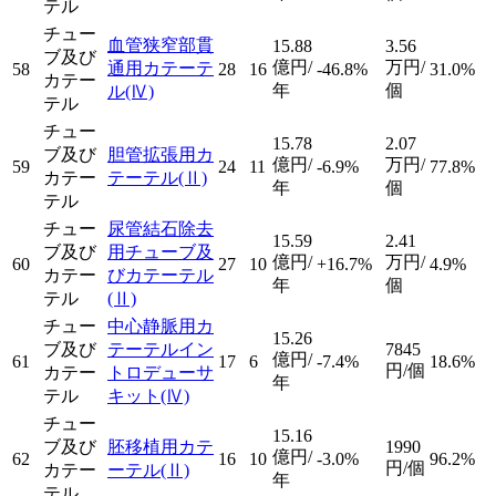
テル
チュー
血管狭窄部貫
15.88
3.56
ブ及び
億円/
万円/
通用カテーテ
58
28
16
-46.8%
31.0%
カテー
年
個
ル
(Ⅳ)
テル
チュー
15.78
2.07
ブ及び
胆管拡張用カ
億円/
万円/
59
24
11
-6.9%
77.8%
カテー
テーテル
(Ⅱ)
年
個
テル
チュー
尿管結石除去
15.59
2.41
ブ及び
用チューブ及
億円/
万円/
60
27
10
+16.7%
4.9%
カテー
びカテーテル
年
個
テル
(Ⅱ)
チュー
中心静脈用カ
15.26
ブ及び
テーテルイン
7845
億円/
61
17
6
-7.4%
18.6%
円/個
カテー
トロデューサ
年
テル
キット
(Ⅳ)
チュー
15.16
ブ及び
胚移植用カテ
1990
億円/
62
16
10
-3.0%
96.2%
円/個
カテー
ーテル
(Ⅱ)
年
テル