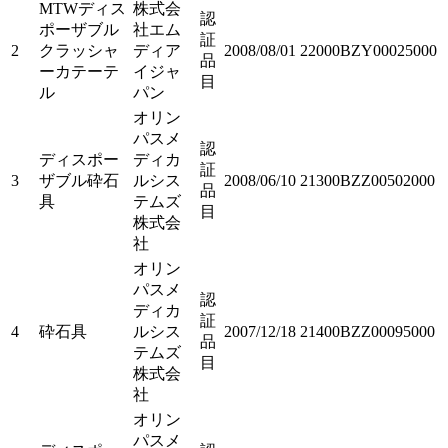
MTWディス
株式会
認
ポーザブル
社エム
証
2
クラッシャ
ディア
2008/08/01
22000BZY00025000
品
ーカテーテ
イジャ
目
ル
パン
オリン
パスメ
認
ディスポー
ディカ
証
3
ザブル砕石
ルシス
2008/06/10
21300BZZ00502000
品
具
テムズ
目
株式会
社
オリン
パスメ
認
ディカ
証
4
砕石具
ルシス
2007/12/18
21400BZZ00095000
品
テムズ
目
株式会
社
オリン
パスメ