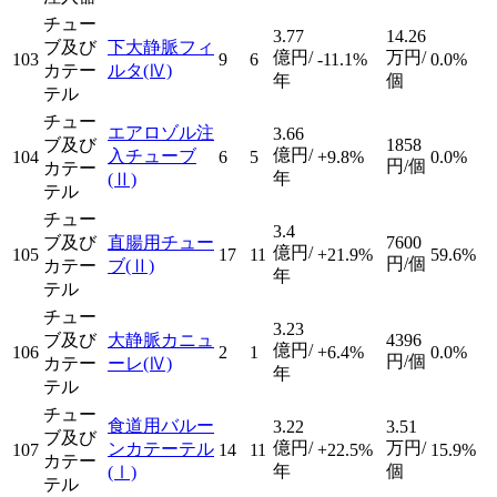
チュー
3.77
14.26
ブ及び
下大静脈フィ
億円/
万円/
103
9
6
-11.1%
0.0%
カテー
ルタ
(Ⅳ)
年
個
テル
チュー
エアロゾル注
3.66
ブ及び
1858
億円/
入チューブ
104
6
5
+9.8%
0.0%
円/個
カテー
年
(Ⅱ)
テル
チュー
3.4
ブ及び
直腸用チュー
7600
億円/
105
17
11
+21.9%
59.6%
円/個
カテー
ブ
(Ⅱ)
年
テル
チュー
3.23
ブ及び
大静脈カニュ
4396
億円/
106
2
1
+6.4%
0.0%
円/個
カテー
ーレ
(Ⅳ)
年
テル
チュー
食道用バルー
3.22
3.51
ブ及び
億円/
万円/
ンカテーテル
107
14
11
+22.5%
15.9%
カテー
年
個
(Ⅰ)
テル