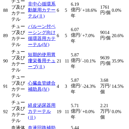
チュー
非中心循環系
6.19
ブ及び
1761
億円/
動脈用カテー
88
6
5
+18.6%
0.0%
円/個
カテー
年
テル
(Ⅱ)
テル
チュー
バルーン付ペ
6.07
ブ及び
ーシング向け
9014
億円/
89
6
5
+7.0%
20.6%
円/個
カテー
循環器用カテ
年
テル
ーテル
(Ⅳ)
チュー
短期的使用胃
5.87
ブ及び
9639
億円/
瘻栄養用チュ
90
21
11
-10.1%
35.9%
円/個
カテー
年
ーブ
(Ⅱ)
テル
チュー
5.87
3.68
ブ及び
心臓血管縫合
億円/
万円/
91
4
3
-24.3%
14.5%
カテー
補助具
(Ⅳ)
年
個
テル
チュー
経皮泌尿器用
5.71
2.21
ブ及び
億円/
万円/
カテーテル
92
19
11
+0.0%
0.0%
カテー
年
個
(Ⅱ)
テル
血液体
血液回路補助
5.44