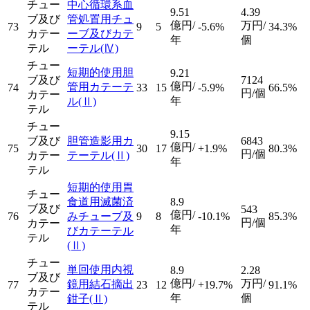
チュー
中心循環系血
9.51
4.39
ブ及び
管処置用チュ
億円/
万円/
73
9
5
-5.6%
34.3%
カテー
ーブ及びカテ
年
個
テル
ーテル
(Ⅳ)
チュー
短期的使用胆
9.21
ブ及び
7124
億円/
管用カテーテ
74
33
15
-5.9%
66.5%
円/個
カテー
年
ル
(Ⅱ)
テル
チュー
9.15
ブ及び
胆管造影用カ
6843
億円/
75
30
17
+1.9%
80.3%
円/個
カテー
テーテル
(Ⅱ)
年
テル
短期的使用胃
チュー
食道用滅菌済
8.9
ブ及び
543
億円/
76
みチューブ及
9
8
-10.1%
85.3%
円/個
カテー
年
びカテーテル
テル
(Ⅱ)
チュー
単回使用内視
8.9
2.28
ブ及び
億円/
万円/
鏡用結石摘出
77
23
12
+19.7%
91.1%
カテー
年
個
鉗子
(Ⅱ)
テル