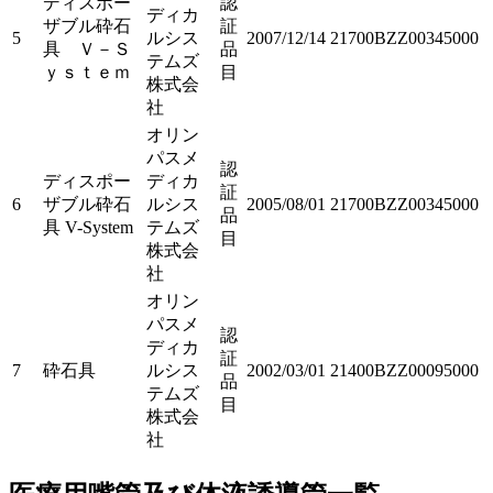
ディスポー
認
ディカ
ザブル砕石
証
5
ルシス
2007/12/14
21700BZZ00345000
具 Ｖ－Ｓ
品
テムズ
ｙｓｔｅｍ
目
株式会
社
オリン
パスメ
認
ディスポー
ディカ
証
6
ザブル砕石
ルシス
2005/08/01
21700BZZ00345000
品
具 V-System
テムズ
目
株式会
社
オリン
パスメ
認
ディカ
証
7
砕石具
ルシス
2002/03/01
21400BZZ00095000
品
テムズ
目
株式会
社