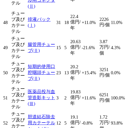
ル用コネクタ
テル
(Ⅱ)
チュー
22.4
ブ及び
排液バック
2226
億円/
48
31
18
+11.0%
11.0%
円/個
カテー
(Ⅰ)
年
テル
チュー
20.63
3.87
ブ及び
腸管用チュー
億円/
万円/
49
15
5
-21.6%
4.3%
カテー
ブ
(Ⅱ)
年
個
テル
チュー
短期的使用口
20.2
ブ及び
3251
億円/
腔咽頭チュー
50
23
13
+15.4%
0.0%
円/個
カテー
年
ブ
(Ⅱ)
テル
チュー
医薬品投与血
19.83
ブ及び
6251
億円/
管造影キット
51
3
2
+11.6%
100.0%
円/個
カテー
年
(Ⅲ)
テル
チュー
胆道結石除去
19.1
1.72
ブ及び
億円/
万円/
用カテーテル
52
12
5
-0.8%
93.8%
カテー