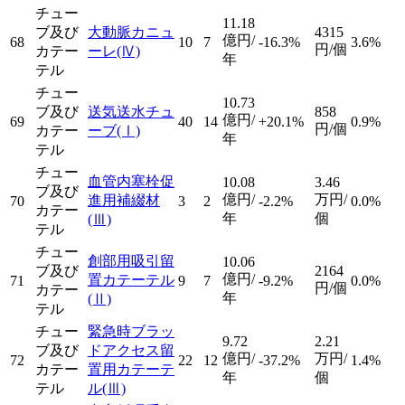
チュー
11.18
ブ及び
大動脈カニュ
4315
億円/
68
10
7
-16.3%
3.6%
円/個
カテー
ーレ
(Ⅳ)
年
テル
チュー
10.73
ブ及び
送気送水チュ
858
億円/
69
40
14
+20.1%
0.9%
円/個
カテー
ーブ
(Ⅰ)
年
テル
チュー
血管内塞栓促
10.08
3.46
ブ及び
億円/
万円/
進用補綴材
70
3
2
-2.2%
0.0%
カテー
年
個
(Ⅲ)
テル
チュー
創部用吸引留
10.06
ブ及び
2164
億円/
置カテーテル
71
9
7
-9.2%
0.0%
円/個
カテー
年
(Ⅱ)
テル
チュー
緊急時ブラッ
9.72
2.21
ブ及び
ドアクセス留
億円/
万円/
72
22
12
-37.2%
1.4%
カテー
置用カテーテ
年
個
テル
ル
(Ⅲ)