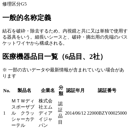
修理区分
G5
一般的名称定義
結石を破砕・除去するため、内視鏡と共に又は単独で使用す
る器具をいう。細長いシースと、破砕・摘出用の先端のバス
ケットワイヤから構成される。
医療機器品目一覧（6品目、2社）
※ 一部の古いデータや最新情報が含まれていない場合があ
ります
分
製品名
企業名
認証年月
認証番号
No.
類
ＭＴＷディ
株式会
認
スポーザブ
社エム
証
1
ル クラッ
ディア
2014/06/12
22000BZY00025000
品
シャーカテ
イジャ
目
ーテル
パン