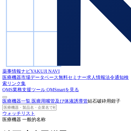
薬事情報ナビ
YAKUJI NAVI
医療機器市場データベース
無料セミナー
求人情報
法令通知検
索
リンク集
QMS業務支援ツール
QMSmartを見る
医療機器一覧
医療用嘴管及び体液誘導管
結石破砕用鉗子
ウォッチリスト
医療機器 一般的名称