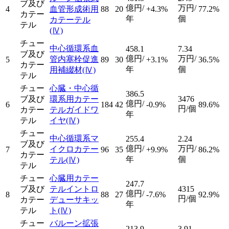
ブ及び
億円/
万円/
4
血管形成術用
88
20
+4.3%
77.2%
カテー
年
個
カテーテル
テル
(Ⅳ)
チュー
中心循環系血
458.1
7.34
ブ及び
億円/
万円/
管内塞栓促進
5
89
30
+3.1%
36.5%
カテー
年
個
用補綴材
(Ⅳ)
テル
チュー
心臓・中心循
386.5
ブ及び
環系用カテー
3476
億円/
6
184
42
-0.9%
89.6%
円/個
カテー
テルガイドワ
年
テル
イヤ
(Ⅳ)
チュー
中心循環系マ
255.4
2.24
ブ及び
億円/
万円/
イクロカテー
7
96
35
+9.9%
86.2%
カテー
年
個
テル
(Ⅳ)
テル
チュー
心臓用カテー
247.7
ブ及び
テルイントロ
4315
億円/
8
88
27
-7.6%
92.9%
円/個
カテー
デューサキッ
年
テル
ト
(Ⅳ)
チュー
バルーン拡張
213.9
3.91