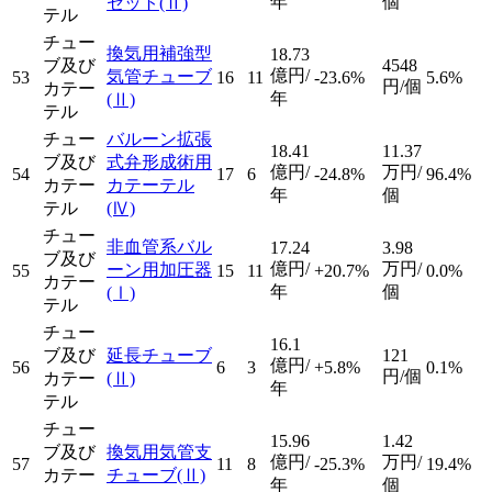
年
個
セット
(Ⅱ)
テル
チュー
換気用補強型
18.73
ブ及び
4548
億円/
気管チューブ
53
16
11
-23.6%
5.6%
円/個
カテー
年
(Ⅱ)
テル
チュー
バルーン拡張
18.41
11.37
ブ及び
式弁形成術用
億円/
万円/
54
17
6
-24.8%
96.4%
カテー
カテーテル
年
個
テル
(Ⅳ)
チュー
非血管系バル
17.24
3.98
ブ及び
億円/
万円/
ーン用加圧器
55
15
11
+20.7%
0.0%
カテー
年
個
(Ⅰ)
テル
チュー
16.1
ブ及び
延長チューブ
121
億円/
56
6
3
+5.8%
0.1%
円/個
カテー
(Ⅱ)
年
テル
チュー
15.96
1.42
ブ及び
換気用気管支
億円/
万円/
57
11
8
-25.3%
19.4%
カテー
チューブ
(Ⅱ)
年
個