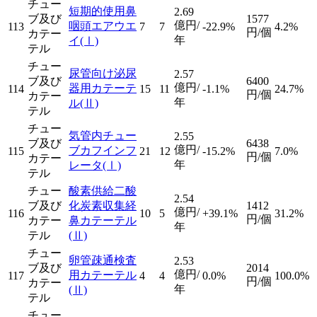
チュー
短期的使用鼻
2.69
ブ及び
1577
億円/
咽頭エアウエ
113
7
7
-22.9%
4.2%
円/個
カテー
年
イ
(Ⅰ)
テル
チュー
尿管向け泌尿
2.57
ブ及び
6400
億円/
器用カテーテ
114
15
11
-1.1%
24.7%
円/個
カテー
年
ル
(Ⅱ)
テル
チュー
気管内チュー
2.55
ブ及び
6438
億円/
ブカフインフ
115
21
12
-15.2%
7.0%
円/個
カテー
年
レータ
(Ⅰ)
テル
チュー
酸素供給二酸
2.54
ブ及び
化炭素収集経
1412
億円/
116
10
5
+39.1%
31.2%
円/個
カテー
鼻カテーテル
年
テル
(Ⅱ)
チュー
卵管疎通検査
2.53
ブ及び
2014
億円/
用カテーテル
117
4
4
0.0%
100.0%
円/個
カテー
年
(Ⅱ)
テル
チュー