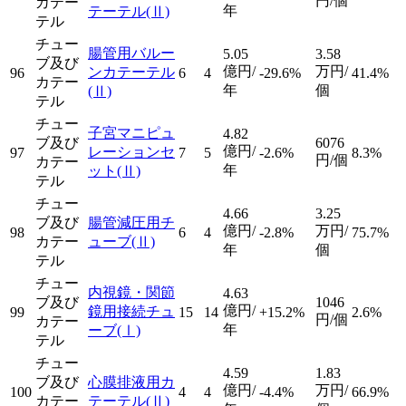
円/個
カテー
年
テーテル
(Ⅱ)
テル
チュー
腸管用バルー
5.05
3.58
ブ及び
億円/
万円/
ンカテーテル
96
6
4
-29.6%
41.4%
カテー
年
個
(Ⅱ)
テル
チュー
子宮マニピュ
4.82
ブ及び
6076
億円/
レーションセ
97
7
5
-2.6%
8.3%
円/個
カテー
年
ット
(Ⅱ)
テル
チュー
4.66
3.25
ブ及び
腸管減圧用チ
億円/
万円/
98
6
4
-2.8%
75.7%
カテー
ューブ
(Ⅱ)
年
個
テル
チュー
内視鏡・関節
4.63
ブ及び
1046
億円/
鏡用接続チュ
99
15
14
+15.2%
2.6%
円/個
カテー
年
ーブ
(Ⅰ)
テル
チュー
4.59
1.83
ブ及び
心膜排液用カ
億円/
万円/
100
4
4
-4.4%
66.9%
カテー
テーテル
(Ⅱ)