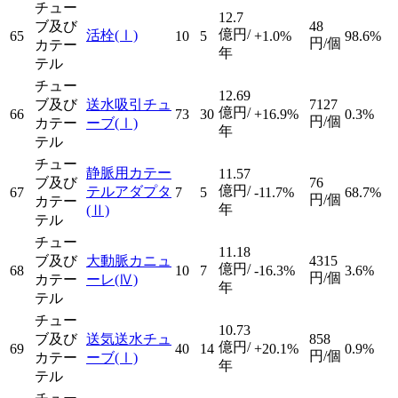
チュー
12.7
ブ及び
48
億円/
活栓
(Ⅰ)
65
10
5
+1.0%
98.6%
円/個
カテー
年
テル
チュー
12.69
ブ及び
送水吸引チュ
7127
億円/
66
73
30
+16.9%
0.3%
円/個
カテー
ーブ
(Ⅰ)
年
テル
チュー
静脈用カテー
11.57
ブ及び
76
億円/
テルアダプタ
67
7
5
-11.7%
68.7%
円/個
カテー
年
(Ⅱ)
テル
チュー
11.18
ブ及び
大動脈カニュ
4315
億円/
68
10
7
-16.3%
3.6%
円/個
カテー
ーレ
(Ⅳ)
年
テル
チュー
10.73
ブ及び
送気送水チュ
858
億円/
69
40
14
+20.1%
0.9%
円/個
カテー
ーブ
(Ⅰ)
年
テル