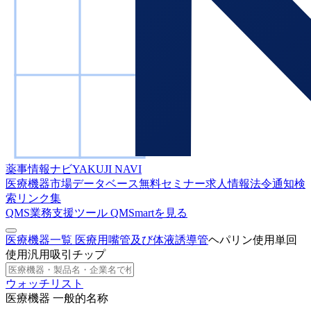
薬事情報ナビ
YAKUJI NAVI
医療機器市場データベース
無料セミナー
求人情報
法令通知検
索
リンク集
QMS業務支援ツール
QMSmartを見る
医療機器一覧
医療用嘴管及び体液誘導管
ヘパリン使用単回
使用汎用吸引チップ
ウォッチリスト
医療機器 一般的名称