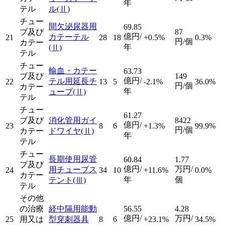
年
テル
ル
(Ⅱ)
チュー
間欠泌尿器用
69.85
ブ及び
87
億円/
カテーテル
21
28
18
+0.5%
0.3%
円/個
カテー
年
(Ⅱ)
テル
チュー
輸血・カテー
63.73
ブ及び
149
億円/
テル用延長チ
22
13
5
-2.1%
36.0%
円/個
カテー
年
ューブ
(Ⅱ)
テル
チュー
61.27
ブ及び
消化管用ガイ
8422
億円/
23
8
6
+1.3%
99.9%
円/個
カテー
ドワイヤ
(Ⅱ)
年
テル
チュー
長期使用尿管
60.84
1.77
ブ及び
億円/
万円/
用チューブス
24
34
10
+11.6%
0.0%
カテー
年
個
テント
(Ⅲ)
テル
その他
の治療
経中隔用能動
56.55
4.28
億円/
万円/
25
用又は
型穿刺器具
8
6
+23.1%
34.5%