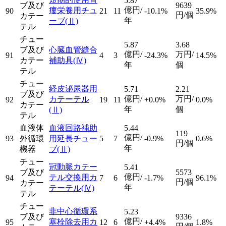
5.87
ブ及び
9639
億円/
瘻栄養用チュ
90
21
11
-10.1%
35.9%
円/個
カテー
年
ーブ
(Ⅱ)
テル
チュー
5.87
3.68
ブ及び
心臓血管縫合
億円/
万円/
91
4
3
-24.3%
14.5%
カテー
補助具
(Ⅳ)
年
個
テル
チュー
経皮泌尿器用
5.71
2.21
ブ及び
億円/
万円/
カテーテル
92
19
11
+0.0%
0.0%
カテー
年
個
(Ⅱ)
テル
血液体
血液回路補助
5.44
119
億円/
93
外循環
用延長チュー
5
7
-0.9%
0.6%
円/個
年
機器
ブ
(Ⅱ)
チュー
冠動脈カテー
5.41
ブ及び
5573
億円/
テル交換用カ
94
7
6
-1.7%
96.1%
円/個
カテー
年
テーテル
(Ⅳ)
テル
チュー
非中心循環系
5.23
ブ及び
9336
億円/
塞栓除去用カ
95
12
6
+4.4%
1.8%