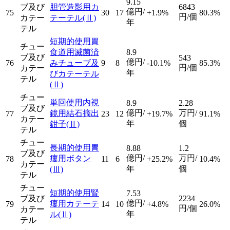
9.15
ブ及び
胆管造影用カ
6843
億円/
75
30
17
+1.9%
80.3%
円/個
カテー
テーテル
(Ⅱ)
年
テル
短期的使用胃
チュー
食道用滅菌済
8.9
ブ及び
543
億円/
76
みチューブ及
9
8
-10.1%
85.3%
円/個
カテー
年
びカテーテル
テル
(Ⅱ)
チュー
単回使用内視
8.9
2.28
ブ及び
億円/
万円/
鏡用結石摘出
77
23
12
+19.7%
91.1%
カテー
年
個
鉗子
(Ⅱ)
テル
チュー
長期的使用胃
8.88
1.2
ブ及び
億円/
万円/
瘻用ボタン
78
11
6
+25.2%
10.4%
カテー
年
個
(Ⅲ)
テル
チュー
短期的使用腎
7.53
ブ及び
2234
億円/
瘻用カテーテ
79
14
10
+4.8%
26.0%
円/個
カテー
年
ル
(Ⅱ)
テル