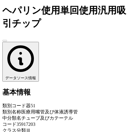
ヘパリン使用単回使用汎用吸
引チップ
データソース情報
基本情報
類別コード
器51
類別名称
医療用嘴管及び体液誘導管
中分類名
チューブ及びカテーテル
コード
35917203
クラス分類
Ⅲ