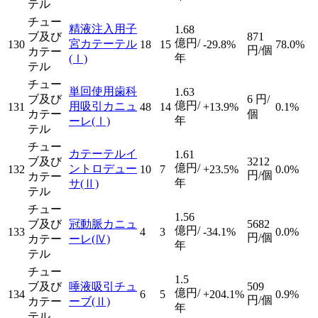
テル
チュー
精液注入用子
1.68
ブ及び
871
億円/
宮カテーテル
130
18
15
-29.8%
78.0%
円/個
カテー
年
(Ⅰ)
テル
チュー
単回使用歯科
1.63
ブ及び
6
円/
億円/
用吸引カニュ
131
48
14
+13.9%
0.1%
カテー
個
年
ーレ
(Ⅰ)
テル
チュー
カテーテルイ
1.61
ブ及び
3212
億円/
ントロデュー
132
10
7
+23.5%
0.0%
円/個
カテー
年
サ
(Ⅱ)
テル
チュー
1.56
ブ及び
冠動脈カニュ
5682
億円/
133
4
3
-34.1%
0.0%
円/個
カテー
ーレ
(Ⅳ)
年
テル
チュー
1.5
ブ及び
唾液吸引チュ
509
億円/
134
6
5
+204.1%
0.9%
円/個
カテー
ーブ
(Ⅱ)
年
テル