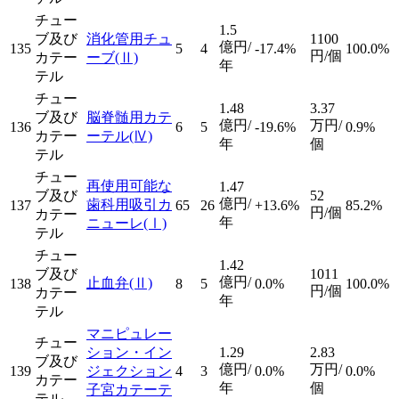
チュー
1.5
ブ及び
消化管用チュ
1100
億円/
135
5
4
-17.4%
100.0%
円/個
カテー
ーブ
(Ⅱ)
年
テル
チュー
1.48
3.37
ブ及び
脳脊髄用カテ
億円/
万円/
136
6
5
-19.6%
0.9%
カテー
ーテル
(Ⅳ)
年
個
テル
チュー
再使用可能な
1.47
ブ及び
52
億円/
歯科用吸引カ
137
65
26
+13.6%
85.2%
円/個
カテー
年
ニューレ
(Ⅰ)
テル
チュー
1.42
ブ及び
1011
億円/
止血弁
(Ⅱ)
138
8
5
0.0%
100.0%
円/個
カテー
年
テル
マニピュレー
チュー
ション・イン
1.29
2.83
ブ及び
億円/
万円/
139
ジェクション
4
3
0.0%
0.0%
カテー
年
個
子宮カテーテ
テル