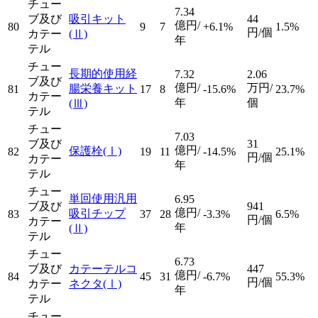
チュー
7.34
ブ及び
吸引キット
44
億円/
80
9
7
+6.1%
1.5%
円/個
カテー
(Ⅱ)
年
テル
チュー
長期的使用経
7.32
2.06
ブ及び
億円/
万円/
腸栄養キット
81
17
8
-15.6%
23.7%
カテー
年
個
(Ⅲ)
テル
チュー
7.03
ブ及び
31
億円/
保護栓
(Ⅰ)
82
19
11
-14.5%
25.1%
円/個
カテー
年
テル
チュー
単回使用汎用
6.95
ブ及び
941
億円/
吸引チップ
83
37
28
-3.3%
6.5%
円/個
カテー
年
(Ⅱ)
テル
チュー
6.73
ブ及び
カテーテルコ
447
億円/
84
45
31
-6.7%
55.3%
円/個
カテー
ネクタ
(Ⅰ)
年
テル
チュー