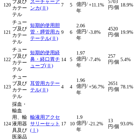
ブ及び
スーチャーア
5703
億円/
120
7
5
+11.1%
18.9%
円/個
カテー
ンカ
(Ⅱ)
年
テル
チュー
短期的使用胆
2.06
ブ及び
4520
億円/
管・膵管用カ
121
9
6
-3.8%
19.9%
円/個
カテー
年
テーテル
(Ⅱ)
テル
チュー
短期的使用経
1.97
ブ及び
257
億円/
鼻・経口胃チ
122
14
5
-7.4%
5.4%
円/個
カテー
年
ューブ
(Ⅱ)
テル
チュー
1.96
ブ及び
耳管用カテー
2651
億円/
123
4
4
+56.7%
78.1%
円/個
カテー
テル
(Ⅱ)
年
テル
採血・
輸血
用、輸
輸液用アクセ
1.9
13
億円/
124
液用器
サリーセット
17
10
-21.2%
93.0%
円/個
年
具及び
(Ⅰ)
医薬品