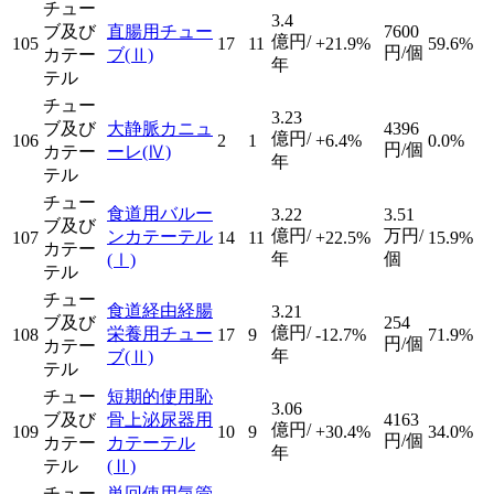
チュー
3.4
ブ及び
直腸用チュー
7600
億円/
105
17
11
+21.9%
59.6%
円/個
カテー
ブ
(Ⅱ)
年
テル
チュー
3.23
ブ及び
大静脈カニュ
4396
億円/
106
2
1
+6.4%
0.0%
円/個
カテー
ーレ
(Ⅳ)
年
テル
チュー
食道用バルー
3.22
3.51
ブ及び
億円/
万円/
ンカテーテル
107
14
11
+22.5%
15.9%
カテー
年
個
(Ⅰ)
テル
チュー
食道経由経腸
3.21
ブ及び
254
億円/
栄養用チュー
108
17
9
-12.7%
71.9%
円/個
カテー
年
ブ
(Ⅱ)
テル
チュー
短期的使用恥
3.06
ブ及び
骨上泌尿器用
4163
億円/
109
10
9
+30.4%
34.0%
円/個
カテー
カテーテル
年
テル
(Ⅱ)
チュー
単回使用気管