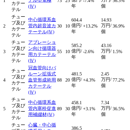
テル型電極
1
73
25
-7.4%
56.3%
カテー
年
個
(Ⅳ)
テル
チュー
中心循環系血
604.4
14.93
ブ及び
億円/
万円/
管内超音波カ
2
30
10
+13.2%
36.9%
カテー
年
個
テーテル
(Ⅳ)
テル
チュー
アブレーショ
585.2
43.16
ブ及び
ン向け循環器
億円/
万円/
3
55
10
-2.6%
1.5%
カテー
用カテーテル
年
個
テル
(Ⅳ)
冠血管向けバ
チュー
ルーン拡張式
481.5
2.45
ブ及び
億円/
万円/
4
血管形成術用
88
20
+4.3%
77.2%
カテー
年
個
カテーテル
テル
(Ⅳ)
チュー
中心循環系血
458.1
7.34
ブ及び
億円/
万円/
管内塞栓促進
5
89
30
+3.1%
36.5%
カテー
年
個
用補綴材
(Ⅳ)
テル
チュー
心臓・中心循
386.5