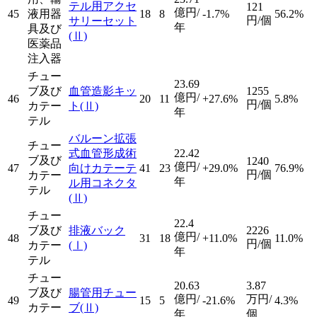
テル用アクセ
121
億円/
45
液用器
18
8
-1.7%
56.2%
円/個
サリーセット
年
具及び
(Ⅱ)
医薬品
注入器
チュー
23.69
ブ及び
血管造影キッ
1255
億円/
46
20
11
+27.6%
5.8%
円/個
カテー
ト
(Ⅱ)
年
テル
バルーン拡張
チュー
式血管形成術
22.42
ブ及び
1240
億円/
47
向けカテーテ
41
23
+29.0%
76.9%
円/個
カテー
年
ル用コネクタ
テル
(Ⅱ)
チュー
22.4
ブ及び
排液バック
2226
億円/
48
31
18
+11.0%
11.0%
円/個
カテー
(Ⅰ)
年
テル
チュー
20.63
3.87
ブ及び
腸管用チュー
億円/
万円/
49
15
5
-21.6%
4.3%
カテー
ブ
(Ⅱ)
年
個