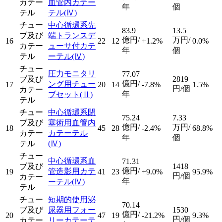
カテー
血管内カテー
年
個
テル
テル
(Ⅳ)
チュー
中心循環系先
83.9
13.5
ブ及び
端トランスデ
億円/
万円/
16
22
12
+1.2%
0.0%
カテー
ューサ付カテ
年
個
テル
ーテル
(Ⅳ)
チュー
圧力モニタリ
77.07
ブ及び
2819
億円/
ング用チュー
17
20
14
-7.8%
1.5%
円/個
カテー
年
ブセット
(Ⅱ)
テル
チュー
中心循環系閉
75.24
7.33
ブ及び
塞術用血管内
億円/
万円/
18
45
28
-2.4%
68.8%
カテー
カテーテル
年
個
テル
(Ⅳ)
チュー
中心循環系血
71.31
ブ及び
1418
億円/
管造影用カテ
19
41
23
+9.0%
95.9%
円/個
カテー
年
ーテル
(Ⅳ)
テル
チュー
短期的使用泌
70.14
ブ及び
尿器用フォー
1530
億円/
20
47
19
-21.2%
9.3%
円/個
カテー
リーカテーテ