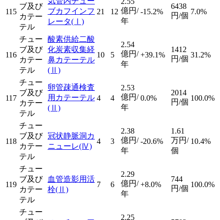
気管内チュー
2.55
ブ及び
6438
億円/
ブカフインフ
115
21
12
-15.2%
7.0%
円/個
カテー
年
レータ
(Ⅰ)
テル
チュー
酸素供給二酸
2.54
ブ及び
化炭素収集経
1412
億円/
116
10
5
+39.1%
31.2%
円/個
カテー
鼻カテーテル
年
テル
(Ⅱ)
チュー
卵管疎通検査
2.53
ブ及び
2014
億円/
用カテーテル
117
4
4
0.0%
100.0%
円/個
カテー
年
(Ⅱ)
テル
チュー
2.38
1.61
ブ及び
冠状静脈洞カ
億円/
万円/
118
4
3
-20.6%
10.4%
カテー
ニューレ
(Ⅳ)
年
個
テル
チュー
2.29
ブ及び
血管造影用活
744
億円/
119
7
6
+8.0%
100.0%
円/個
カテー
栓
(Ⅱ)
年
テル
チュー
2.25