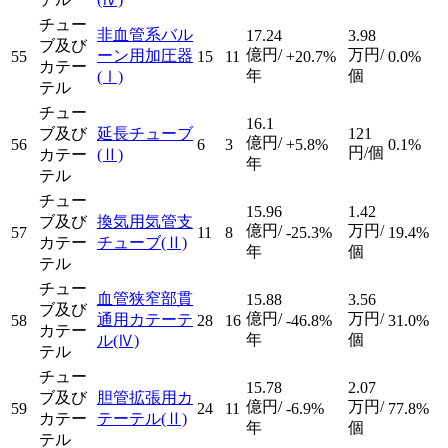
チュー
非血管系バル
17.24
3.98
ブ及び
億円/
万円/
ーン用加圧器
55
15
11
+20.7%
0.0%
カテー
年
個
(Ⅰ)
テル
チュー
16.1
ブ及び
延長チューブ
121
億円/
56
6
3
+5.8%
0.1%
円/個
カテー
(Ⅱ)
年
テル
チュー
15.96
1.42
ブ及び
換気用気管支
億円/
万円/
57
11
8
-25.3%
19.4%
カテー
チューブ
(Ⅱ)
年
個
テル
チュー
血管狭窄部貫
15.88
3.56
ブ及び
億円/
万円/
通用カテーテ
58
28
16
-46.8%
31.0%
カテー
年
個
ル
(Ⅳ)
テル
チュー
15.78
2.07
ブ及び
胆管拡張用カ
億円/
万円/
59
24
11
-6.9%
77.8%
カテー
テーテル
(Ⅱ)
年
個
テル