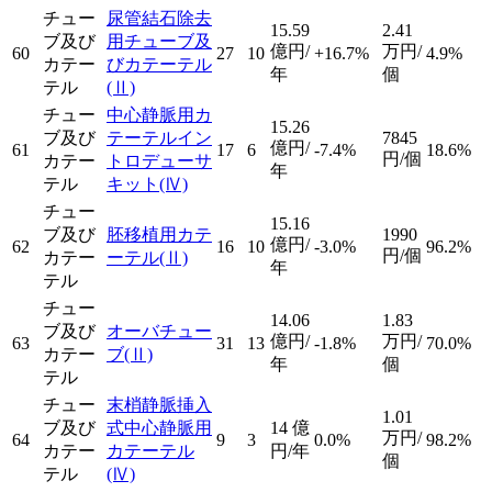
チュー
尿管結石除去
15.59
2.41
ブ及び
用チューブ及
億円/
万円/
60
27
10
+16.7%
4.9%
カテー
びカテーテル
年
個
テル
(Ⅱ)
チュー
中心静脈用カ
15.26
ブ及び
テーテルイン
7845
億円/
61
17
6
-7.4%
18.6%
円/個
カテー
トロデューサ
年
テル
キット
(Ⅳ)
チュー
15.16
ブ及び
胚移植用カテ
1990
億円/
62
16
10
-3.0%
96.2%
円/個
カテー
ーテル
(Ⅱ)
年
テル
チュー
14.06
1.83
ブ及び
オーバチュー
億円/
万円/
63
31
13
-1.8%
70.0%
カテー
ブ
(Ⅱ)
年
個
テル
チュー
末梢静脈挿入
1.01
ブ及び
式中心静脈用
14
億
万円/
64
9
3
0.0%
98.2%
カテー
カテーテル
円/年
個
テル
(Ⅳ)