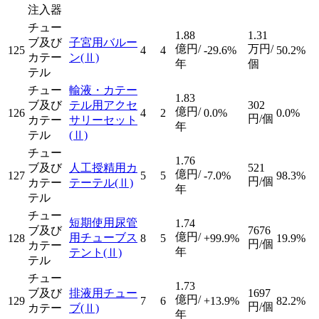
注入器
チュー
1.88
1.31
ブ及び
子宮用バルー
億円/
万円/
125
4
4
-29.6%
50.2%
カテー
ン
(Ⅱ)
年
個
テル
チュー
輸液・カテー
1.83
ブ及び
テル用アクセ
302
億円/
126
4
2
0.0%
0.0%
円/個
カテー
サリーセット
年
テル
(Ⅱ)
チュー
1.76
ブ及び
人工授精用カ
521
億円/
127
5
5
-7.0%
98.3%
円/個
カテー
テーテル
(Ⅱ)
年
テル
チュー
短期使用尿管
1.74
ブ及び
7676
億円/
用チューブス
128
8
5
+99.9%
19.9%
円/個
カテー
年
テント
(Ⅱ)
テル
チュー
1.73
ブ及び
排液用チュー
1697
億円/
129
7
6
+13.9%
82.2%
円/個
カテー
ブ
(Ⅱ)
年