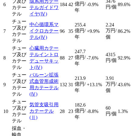
ブ及び
環系用カテー
3476
億円/
6
184
42
-0.9%
89.6%
円/個
カテー
テルガイドワ
年
テル
イヤ
(Ⅳ)
チュー
中心循環系マ
255.4
2.24
ブ及び
億円/
万円/
イクロカテー
7
96
35
+9.9%
86.2%
カテー
年
個
テル
(Ⅳ)
テル
チュー
心臓用カテー
247.7
ブ及び
テルイントロ
4315
億円/
8
88
27
-7.6%
92.9%
円/個
カテー
デューサキッ
年
テル
ト
(Ⅳ)
チュー
バルーン拡張
213.9
3.91
ブ及び
式血管形成術
億円/
万円/
9
132
31
+13.1%
43.6%
カテー
用カテーテル
年
個
テル
(Ⅳ)
チュー
気管支吸引用
182.6
ブ及び
60
億円/
カテーテル
10
28
23
-8.8%
1.3%
円/個
カテー
年
(Ⅱ)
テル
採血・
輸血