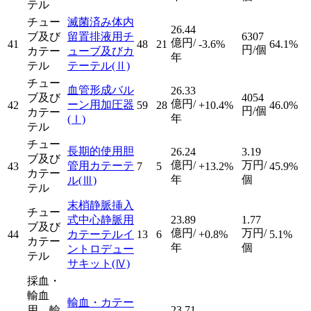
テル
チュー
滅菌済み体内
26.44
ブ及び
留置排液用チ
6307
億円/
41
48
21
-3.6%
64.1%
円/個
カテー
ューブ及びカ
年
テル
テーテル
(Ⅱ)
チュー
血管形成バル
26.33
ブ及び
4054
億円/
ーン用加圧器
42
59
28
+10.4%
46.0%
円/個
カテー
年
(Ⅰ)
テル
チュー
長期的使用胆
26.24
3.19
ブ及び
億円/
万円/
管用カテーテ
43
7
5
+13.2%
45.9%
カテー
年
個
ル
(Ⅲ)
テル
末梢静脈挿入
チュー
式中心静脈用
23.89
1.77
ブ及び
億円/
万円/
44
カテーテルイ
13
6
+0.8%
5.1%
カテー
年
個
ントロデュー
テル
サキット
(Ⅳ)
採血・
輸血
輸血・カテー
用、輸
23.71