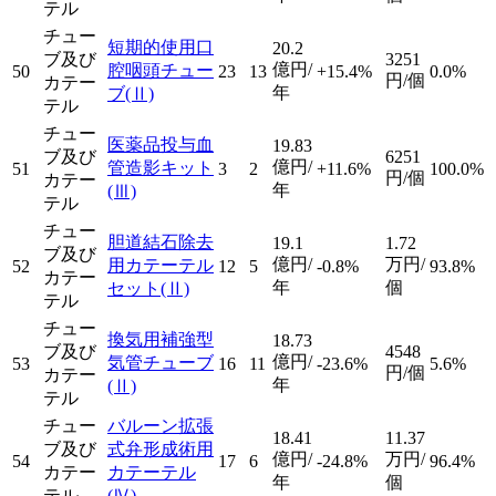
テル
チュー
短期的使用口
20.2
ブ及び
3251
億円/
腔咽頭チュー
50
23
13
+15.4%
0.0%
円/個
カテー
年
ブ
(Ⅱ)
テル
チュー
医薬品投与血
19.83
ブ及び
6251
億円/
管造影キット
51
3
2
+11.6%
100.0%
円/個
カテー
年
(Ⅲ)
テル
チュー
胆道結石除去
19.1
1.72
ブ及び
億円/
万円/
用カテーテル
52
12
5
-0.8%
93.8%
カテー
年
個
セット
(Ⅱ)
テル
チュー
換気用補強型
18.73
ブ及び
4548
億円/
気管チューブ
53
16
11
-23.6%
5.6%
円/個
カテー
年
(Ⅱ)
テル
チュー
バルーン拡張
18.41
11.37
ブ及び
式弁形成術用
億円/
万円/
54
17
6
-24.8%
96.4%
カテー
カテーテル
年
個
テル
(Ⅳ)