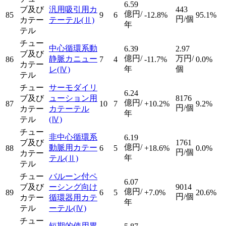
6.59
ブ及び
汎用吸引用カ
443
億円/
85
9
6
-12.8%
95.1%
円/個
カテー
テーテル
(Ⅱ)
年
テル
チュー
中心循環系動
6.39
2.97
ブ及び
億円/
万円/
静脈カニュー
86
7
4
-11.7%
0.0%
カテー
年
個
レ
(Ⅳ)
テル
チュー
サーモダイリ
6.24
ブ及び
ューション用
8176
億円/
87
10
7
+10.2%
9.2%
円/個
カテー
カテーテル
年
テル
(Ⅳ)
チュー
非中心循環系
6.19
ブ及び
1761
億円/
動脈用カテー
88
6
5
+18.6%
0.0%
円/個
カテー
年
テル
(Ⅱ)
テル
チュー
バルーン付ペ
6.07
ブ及び
ーシング向け
9014
億円/
89
6
5
+7.0%
20.6%
円/個
カテー
循環器用カテ
年
テル
ーテル
(Ⅳ)
チュー
短期的使用胃