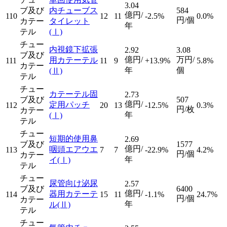
3.04
ブ及び
内チューブス
584
億円/
110
12
11
-2.5%
0.0%
円/個
カテー
タイレット
年
テル
(Ⅰ)
チュー
内視鏡下拡張
2.92
3.08
ブ及び
億円/
万円/
用カテーテル
111
11
9
+13.9%
5.8%
カテー
年
個
(Ⅱ)
テル
チュー
カテーテル固
2.73
ブ及び
507
億円/
定用パッチ
112
20
13
-12.5%
0.3%
円/枚
カテー
年
(Ⅰ)
テル
チュー
短期的使用鼻
2.69
ブ及び
1577
億円/
咽頭エアウエ
113
7
7
-22.9%
4.2%
円/個
カテー
年
イ
(Ⅰ)
テル
チュー
尿管向け泌尿
2.57
ブ及び
6400
億円/
器用カテーテ
114
15
11
-1.1%
24.7%
円/個
カテー
年
ル
(Ⅱ)
テル
チュー