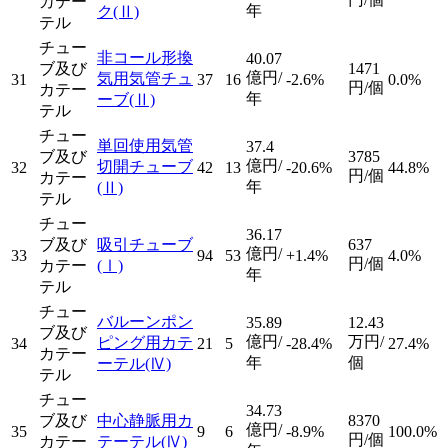
カテー
年
ク
(Ⅱ)
テル
チュー
非コール形換
40.07
ブ及び
1471
億円/
気用気管チュ
31
37
16
-2.6%
0.0%
円/個
カテー
年
ーブ
(Ⅱ)
テル
チュー
単回使用気管
37.4
ブ及び
3785
億円/
切開チューブ
32
42
13
-20.6%
44.8%
円/個
カテー
年
(Ⅱ)
テル
チュー
36.17
ブ及び
吸引チューブ
637
億円/
33
94
53
+1.4%
4.0%
円/個
カテー
(Ⅰ)
年
テル
チュー
バルーンポン
35.89
12.43
ブ及び
億円/
万円/
ピング用カテ
34
21
5
-28.4%
27.4%
カテー
年
個
ーテル
(Ⅳ)
テル
チュー
34.73
ブ及び
中心静脈用カ
8370
億円/
35
9
6
-8.9%
100.0%
円/個
カテー
テーテル
(Ⅳ)