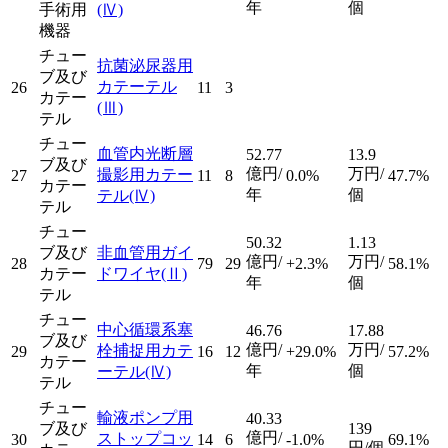
年
個
手術用
(Ⅳ)
機器
チュー
抗菌泌尿器用
ブ及び
カテーテル
26
11
3
カテー
(Ⅲ)
テル
チュー
血管内光断層
52.77
13.9
ブ及び
億円/
万円/
撮影用カテー
27
11
8
0.0%
47.7%
カテー
年
個
テル
(Ⅳ)
テル
チュー
50.32
1.13
ブ及び
非血管用ガイ
億円/
万円/
28
79
29
+2.3%
58.1%
カテー
ドワイヤ
(Ⅱ)
年
個
テル
チュー
中心循環系塞
46.76
17.88
ブ及び
億円/
万円/
栓捕捉用カテ
29
16
12
+29.0%
57.2%
カテー
年
個
ーテル
(Ⅳ)
テル
チュー
輸液ポンプ用
40.33
ブ及び
139
億円/
ストップコッ
30
14
6
-1.0%
69.1%
円/個