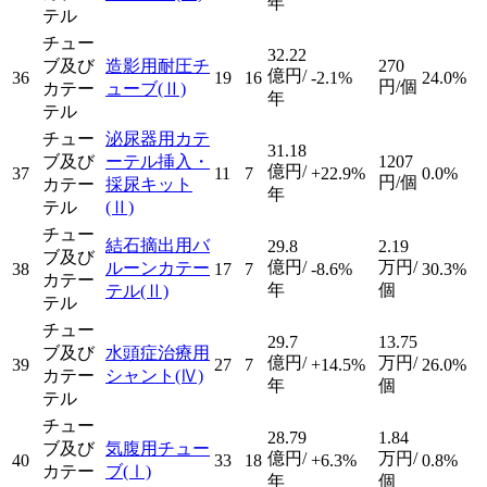
年
テル
チュー
32.22
ブ及び
造影用耐圧チ
270
億円/
36
19
16
-2.1%
24.0%
円/個
カテー
ューブ
(Ⅱ)
年
テル
チュー
泌尿器用カテ
31.18
ブ及び
ーテル挿入・
1207
億円/
37
11
7
+22.9%
0.0%
円/個
カテー
採尿キット
年
テル
(Ⅱ)
チュー
結石摘出用バ
29.8
2.19
ブ及び
億円/
万円/
ルーンカテー
38
17
7
-8.6%
30.3%
カテー
年
個
テル
(Ⅱ)
テル
チュー
29.7
13.75
ブ及び
水頭症治療用
億円/
万円/
39
27
7
+14.5%
26.0%
カテー
シャント
(Ⅳ)
年
個
テル
チュー
28.79
1.84
ブ及び
気腹用チュー
億円/
万円/
40
33
18
+6.3%
0.8%
カテー
ブ
(Ⅰ)
年
個