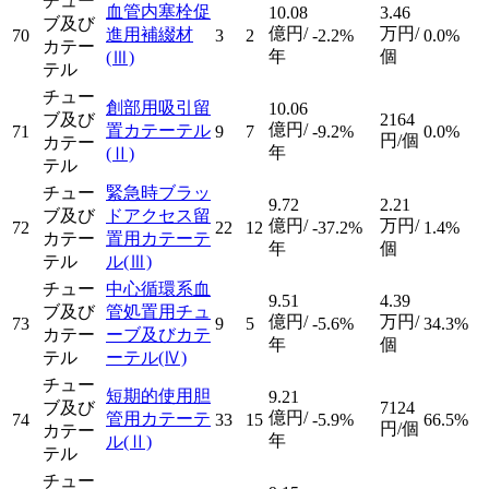
チュー
血管内塞栓促
10.08
3.46
ブ及び
億円/
万円/
進用補綴材
70
3
2
-2.2%
0.0%
カテー
年
個
(Ⅲ)
テル
チュー
創部用吸引留
10.06
ブ及び
2164
億円/
置カテーテル
71
9
7
-9.2%
0.0%
円/個
カテー
年
(Ⅱ)
テル
チュー
緊急時ブラッ
9.72
2.21
ブ及び
ドアクセス留
億円/
万円/
72
22
12
-37.2%
1.4%
カテー
置用カテーテ
年
個
テル
ル
(Ⅲ)
チュー
中心循環系血
9.51
4.39
ブ及び
管処置用チュ
億円/
万円/
73
9
5
-5.6%
34.3%
カテー
ーブ及びカテ
年
個
テル
ーテル
(Ⅳ)
チュー
短期的使用胆
9.21
ブ及び
7124
億円/
管用カテーテ
74
33
15
-5.9%
66.5%
円/個
カテー
年
ル
(Ⅱ)
テル
チュー