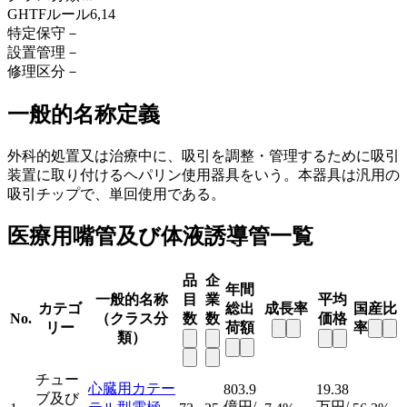
GHTFルール
6,14
特定保守
－
設置管理
－
修理区分
－
一般的名称定義
外科的処置又は治療中に、吸引を調整・管理するために吸引
装置に取り付けるヘパリン使用器具をいう。本器具は汎用の
吸引チップで、単回使用である。
医療用嘴管及び体液誘導管一覧
品
企
年間
一般的名称
目
業
平均
カテゴ
総出
成長率
国産比
No.
（クラス分
数
数
価格
リー
荷額
率
類）
チュー
心臓用カテー
803.9
19.38
ブ及び
億円/
万円/