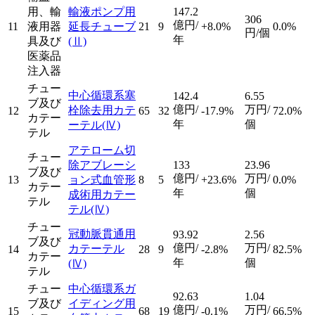
用、輸
輸液ポンプ用
147.2
306
億円/
11
液用器
延長チューブ
21
9
+8.0%
0.0%
円/個
年
具及び
(Ⅱ)
医薬品
注入器
チュー
中心循環系塞
142.4
6.55
ブ及び
億円/
万円/
栓除去用カテ
12
65
32
-17.9%
72.0%
カテー
年
個
ーテル
(Ⅳ)
テル
アテローム切
チュー
除アブレーシ
133
23.96
ブ及び
億円/
万円/
13
ョン式血管形
8
5
+23.6%
0.0%
カテー
年
個
成術用カテー
テル
テル
(Ⅳ)
チュー
冠動脈貫通用
93.92
2.56
ブ及び
億円/
万円/
カテーテル
14
28
9
-2.8%
82.5%
カテー
年
個
(Ⅳ)
テル
チュー
中心循環系ガ
92.63
1.04
ブ及び
イディング用
億円/
万円/
15
68
19
-0.1%
66.5%