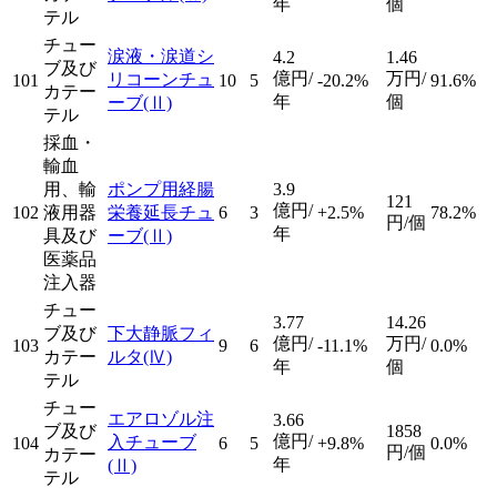
年
個
テル
チュー
涙液・涙道シ
4.2
1.46
ブ及び
億円/
万円/
リコーンチュ
101
10
5
-20.2%
91.6%
カテー
年
個
ーブ
(Ⅱ)
テル
採血・
輸血
用、輸
ポンプ用経腸
3.9
121
億円/
102
液用器
栄養延長チュ
6
3
+2.5%
78.2%
円/個
年
具及び
ーブ
(Ⅱ)
医薬品
注入器
チュー
3.77
14.26
ブ及び
下大静脈フィ
億円/
万円/
103
9
6
-11.1%
0.0%
カテー
ルタ
(Ⅳ)
年
個
テル
チュー
エアロゾル注
3.66
ブ及び
1858
億円/
入チューブ
104
6
5
+9.8%
0.0%
円/個
カテー
年
(Ⅱ)
テル