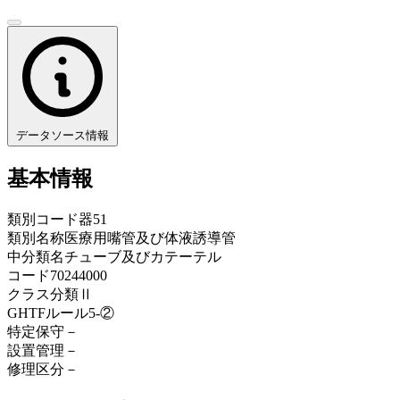
データソース情報
基本情報
類別コード
器51
類別名称
医療用嘴管及び体液誘導管
中分類名
チューブ及びカテーテル
コード
70244000
クラス分類
Ⅱ
GHTFルール
5-②
特定保守
－
設置管理
－
修理区分
－