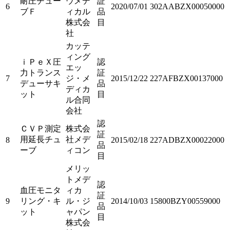
耐圧チュー
ウメデ
証
6
2020/07/01
302AABZX00050000
ブＦ
ィカル
品
株式会
目
社
カッテ
ィング
ｉＰｅＸ圧
認
エッ
力トランス
証
7
ジ・メ
2015/12/22
227AFBZX00137000
デューサキ
品
ディカ
ット
目
ル合同
会社
認
ＣＶＰ測定
株式会
証
用延長チュ
社メデ
8
2015/02/18
227ADBZX00022000
品
ーブ
ィコン
目
メリッ
トメデ
認
血圧モニタ
ィカ
証
9
リング・キ
ル・ジ
2014/10/03
15800BZY00559000
品
ット
ャパン
目
株式会