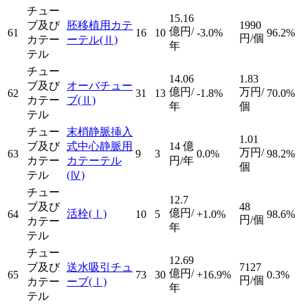
チュー
15.16
ブ及び
胚移植用カテ
1990
億円/
61
16
10
-3.0%
96.2%
円/個
カテー
ーテル
(Ⅱ)
年
テル
チュー
14.06
1.83
ブ及び
オーバチュー
億円/
万円/
62
31
13
-1.8%
70.0%
カテー
ブ
(Ⅱ)
年
個
テル
チュー
末梢静脈挿入
1.01
ブ及び
式中心静脈用
14
億
万円/
63
9
3
0.0%
98.2%
カテー
カテーテル
円/年
個
テル
(Ⅳ)
チュー
12.7
ブ及び
48
億円/
活栓
(Ⅰ)
64
10
5
+1.0%
98.6%
円/個
カテー
年
テル
チュー
12.69
ブ及び
送水吸引チュ
7127
億円/
65
73
30
+16.9%
0.3%
円/個
カテー
ーブ
(Ⅰ)
年
テル