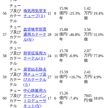
チュー
15.96
1.42
ブ及び
換気用気管支
億円/
万円/
56
11
8
-25.3%
19.4%
カテー
チューブ
(Ⅱ)
年
個
テル
チュー
血管狭窄部貫
15.88
3.56
ブ及び
億円/
万円/
通用カテーテ
57
28
16
-46.8%
31.0%
カテー
年
個
ル
(Ⅳ)
テル
チュー
15.78
2.07
ブ及び
胆管拡張用カ
億円/
万円/
58
24
11
-6.9%
77.8%
カテー
テーテル
(Ⅱ)
年
個
テル
チュー
尿管結石除去
15.59
2.41
ブ及び
用チューブ及
億円/
万円/
59
27
10
+16.7%
4.9%
カテー
びカテーテル
年
個
テル
(Ⅱ)
チュー
中心静脈用カ
15.26
ブ及び
テーテルイン
7845
億円/
60
17
6
-7.4%
18.6%
円/個
カテー
トロデューサ
年
テル
キット
(Ⅳ)