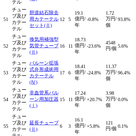
テル
チュー
胆道結石除去
19.1
1.72
ブ及び
億円/
万円/
用カテーテル
51
12
5
-0.8%
93.8%
カテー
年
個
セット
(Ⅱ)
テル
チュー
換気用補強型
18.73
ブ及び
4548
億円/
気管チューブ
52
16
11
-23.6%
5.6%
円/個
カテー
年
(Ⅱ)
テル
チュー
バルーン拡張
18.41
11.37
ブ及び
式弁形成術用
億円/
万円/
53
17
6
-24.8%
96.4%
カテー
カテーテル
年
個
テル
(Ⅳ)
チュー
非血管系バル
17.24
3.98
ブ及び
億円/
万円/
ーン用加圧器
54
15
11
+20.7%
0.0%
カテー
年
個
(Ⅰ)
テル
チュー
16.1
ブ及び
延長チューブ
121
億円/
55
6
3
+5.8%
0.1%
円/個
カテー
(Ⅱ)
年
テル