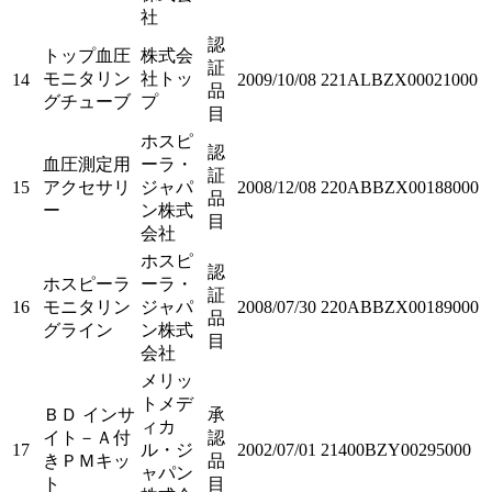
社
認
トップ血圧
株式会
証
モニタリン
社トッ
14
2009/10/08
221ALBZX00021000
品
グチューブ
プ
目
ホスピ
認
血圧測定用
ーラ・
証
15
アクセサリ
ジャパ
2008/12/08
220ABBZX00188000
品
ー
ン株式
目
会社
ホスピ
認
ホスピーラ
ーラ・
証
16
モニタリン
ジャパ
2008/07/30
220ABBZX00189000
品
グライン
ン株式
目
会社
メリッ
トメデ
ＢＤ インサ
承
ィカ
イト－Ａ付
認
17
ル・ジ
2002/07/01
21400BZY00295000
きＰＭキッ
品
ャパン
ト
目