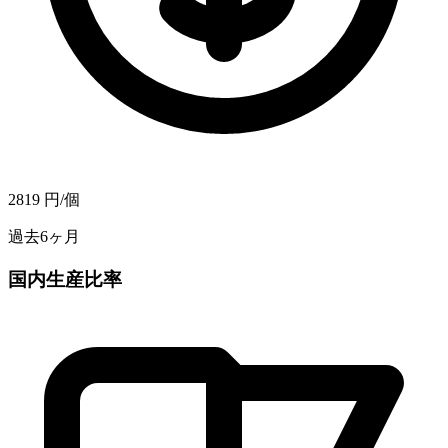
2819
円/個
過去6ヶ月
国内生産比率