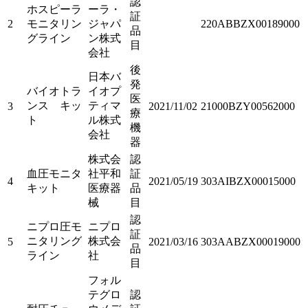
認
ホスピーラ
ーラ・
証
2
モニタリン
ジャパ
220ABBZX00189000
品
グライン
ン株式
目
会社
後
日本バ
発
バイオトラ
イオプ
医
ンス キッ
ティマ
3
2021/11/02
21000BZY00562000
療
ト
ル株式
機
会社
器
株式会
認
血圧モニタ
社平和
証
4
2021/05/19
303AIBZX00015000
キット
医療器
品
械
目
認
ニプロ圧モ
ニプロ
証
ニタリング
株式会
5
2021/03/16
303AABZX00019000
品
ライン
社
目
フォル
テグロ
認