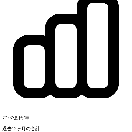
77.07億
円/年
過去12ヶ月の合計