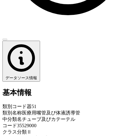
データソース情報
基本情報
類別コード
器51
類別名称
医療用嘴管及び体液誘導管
中分類名
チューブ及びカテーテル
コード
35529000
クラス分類
Ⅱ