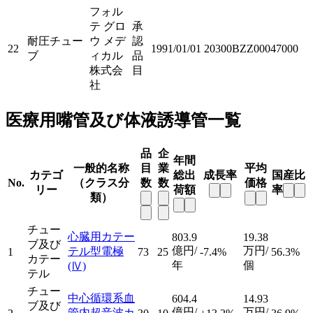
フォル
テ グロ
承
耐圧チュー
ウ メデ
認
22
1991/01/01
20300BZZ00047000
ブ
ィカル
品
株式会
目
社
医療用嘴管及び体液誘導管一覧
品
企
年間
一般的名称
目
業
平均
カテゴ
総出
成長率
国産比
No.
（クラス分
数
数
価格
リー
荷額
率
類）
チュー
心臓用カテー
803.9
19.38
ブ及び
億円/
万円/
テル型電極
1
73
25
-7.4%
56.3%
カテー
年
個
(Ⅳ)
テル
チュー
中心循環系血
604.4
14.93
ブ及び
億円/
万円/
管内超音波カ