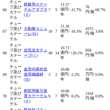
チュー
静脈用カテー
11.57
ブ及び
76
億円/
テルアダプタ
66
7
5
-11.7%
68.7%
円/個
カテー
年
(Ⅱ)
テル
チュー
11.18
ブ及び
大動脈カニュ
4315
億円/
67
10
7
-16.3%
3.6%
円/個
カテー
ーレ
(Ⅳ)
年
テル
チュー
10.73
ブ及び
送気送水チュ
858
億円/
68
40
14
+20.1%
0.9%
円/個
カテー
ーブ
(Ⅰ)
年
テル
チュー
血管内塞栓促
10.08
3.46
ブ及び
億円/
万円/
進用補綴材
69
3
2
-2.2%
0.0%
カテー
年
個
(Ⅲ)
テル
チュー
創部用吸引留
10.06
ブ及び
2164
億円/
置カテーテル
70
9
7
-9.2%
0.0%
円/個
カテー
年
(Ⅱ)
テル
チュー
緊急時ブラッ