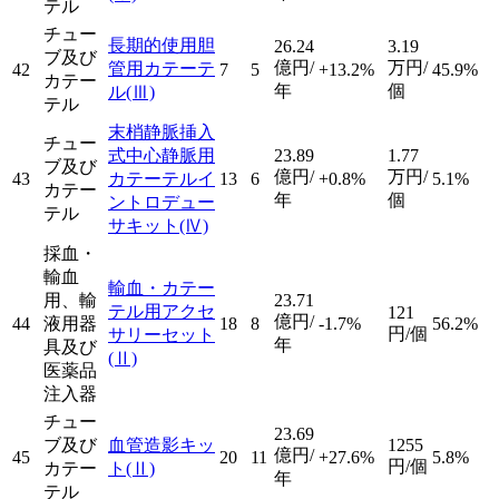
テル
チュー
長期的使用胆
26.24
3.19
ブ及び
億円/
万円/
管用カテーテ
42
7
5
+13.2%
45.9%
カテー
年
個
ル
(Ⅲ)
テル
末梢静脈挿入
チュー
式中心静脈用
23.89
1.77
ブ及び
億円/
万円/
43
カテーテルイ
13
6
+0.8%
5.1%
カテー
年
個
ントロデュー
テル
サキット
(Ⅳ)
採血・
輸血
輸血・カテー
用、輸
23.71
テル用アクセ
121
億円/
44
液用器
18
8
-1.7%
56.2%
円/個
サリーセット
年
具及び
(Ⅱ)
医薬品
注入器
チュー
23.69
ブ及び
血管造影キッ
1255
億円/
45
20
11
+27.6%
5.8%
円/個
カテー
ト
(Ⅱ)
年
テル