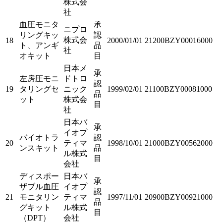
株式会
社
血圧モニタ
承
ニプロ
リングキッ
認
株式会
18
2000/01/01
21200BZY00016000
ト、アンギ
品
社
オキット
目
日本メ
承
左房圧モニ
ドトロ
認
19
タリングセ
ニック
1999/02/01
21100BZY00081000
品
ット
株式会
目
社
日本バ
承
イオプ
バイオトラ
認
20
ティマ
1998/10/01
21000BZY00562000
ンスキット
品
ル株式
目
会社
ディスポー
日本バ
承
ザブル血圧
イオプ
認
21
モニタリン
ティマ
1997/11/01
20900BZY00921000
品
グキット
ル株式
目
（DPT）
会社