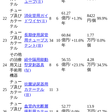
年
ューブ
(Ⅱ)
テル
チュー
61.27
ブ及び
消化管用ガイ
8422
億円/
22
8
6
+1.3%
99.9%
円/個
カテー
ドワイヤ
(Ⅱ)
年
テル
チュー
長期使用尿管
60.84
1.77
ブ及び
億円/
万円/
用チューブス
23
34
10
+11.6%
0.0%
カテー
年
個
テント
(Ⅲ)
テル
その他
の治療
経中隔用能動
56.55
4.28
億円/
万円/
24
用又は
型穿刺器具
8
6
+23.1%
34.5%
年
個
手術用
(Ⅳ)
機器
チュー
抗菌泌尿器用
ブ及び
カテーテル
25
11
3
カテー
(Ⅲ)
テル
チュー
血管内光断層
52.77
13.9
ブ及び
億円/
万円/
撮影用カテー
26
11
8
0.0%
47.7%