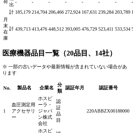
荷
-
-
-
-
-
-
-
-
出
計
185,179
214,704
206,466
272,924
167,631
239,284
203,789
月
末
計
439,713
413,476
448,512
393,005
476,729
523,411
533,534
在
庫
医療機器品目一覧（20品目、14社）
※ 一部の古いデータや最新情報が含まれていない場合があ
ります
分
製品名
企業名
認証年月
認証番号
No.
類
ホスピ
認
血圧測定用
ーラ・
証
1
アクセサリ
ジャパ
220ABBZX00188000
品
ー
ン株式
目
会社
ホスピ