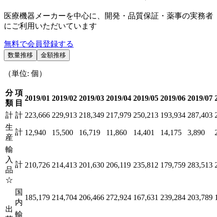
医療機器メーカーを中心に、開発・品質保証・薬事の実務者
にご利用いただいています
無料で会員登録する
数量推移
金額推移
（単位: 個）
分
項
2019/01
2019/02
2019/03
2019/04
2019/05
2019/06
2019/07
類
目
計
計
223,666
229,913
218,349
217,979
250,213
193,934
287,403
生
計
12,940
15,500
16,719
11,860
14,401
14,175
3,890
産
輸
入
計
210,726
214,413
201,630
206,119
235,812
179,759
283,513
品
☆
国
185,179
214,704
206,466
272,924
167,631
239,284
203,789
内
出
輸