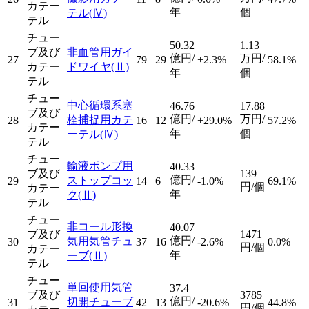
カテー
年
個
テル
(Ⅳ)
テル
チュー
50.32
1.13
ブ及び
非血管用ガイ
億円/
万円/
27
79
29
+2.3%
58.1%
カテー
ドワイヤ
(Ⅱ)
年
個
テル
チュー
中心循環系塞
46.76
17.88
ブ及び
億円/
万円/
栓捕捉用カテ
28
16
12
+29.0%
57.2%
カテー
年
個
ーテル
(Ⅳ)
テル
チュー
輸液ポンプ用
40.33
ブ及び
139
億円/
ストップコッ
29
14
6
-1.0%
69.1%
円/個
カテー
年
ク
(Ⅱ)
テル
チュー
非コール形換
40.07
ブ及び
1471
億円/
気用気管チュ
30
37
16
-2.6%
0.0%
円/個
カテー
年
ーブ
(Ⅱ)
テル
チュー
単回使用気管
37.4
ブ及び
3785
億円/
切開チューブ
31
42
13
-20.6%
44.8%
円/個