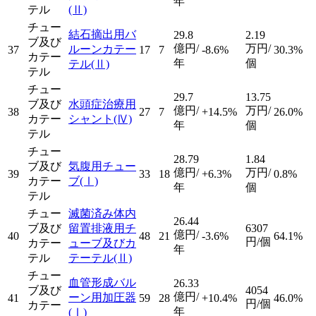
年
テル
(Ⅱ)
チュー
結石摘出用バ
29.8
2.19
ブ及び
億円/
万円/
ルーンカテー
37
17
7
-8.6%
30.3%
カテー
年
個
テル
(Ⅱ)
テル
チュー
29.7
13.75
ブ及び
水頭症治療用
億円/
万円/
38
27
7
+14.5%
26.0%
カテー
シャント
(Ⅳ)
年
個
テル
チュー
28.79
1.84
ブ及び
気腹用チュー
億円/
万円/
39
33
18
+6.3%
0.8%
カテー
ブ
(Ⅰ)
年
個
テル
チュー
滅菌済み体内
26.44
ブ及び
留置排液用チ
6307
億円/
40
48
21
-3.6%
64.1%
円/個
カテー
ューブ及びカ
年
テル
テーテル
(Ⅱ)
チュー
血管形成バル
26.33
ブ及び
4054
億円/
ーン用加圧器
41
59
28
+10.4%
46.0%
円/個
カテー
年
(Ⅰ)