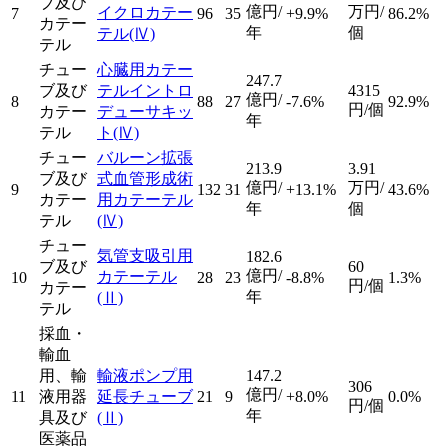
ブ及び
億円/
万円/
イクロカテー
7
96
35
+9.9%
86.2%
カテー
年
個
テル
(Ⅳ)
テル
チュー
心臓用カテー
247.7
ブ及び
テルイントロ
4315
億円/
8
88
27
-7.6%
92.9%
円/個
カテー
デューサキッ
年
テル
ト
(Ⅳ)
チュー
バルーン拡張
213.9
3.91
ブ及び
式血管形成術
億円/
万円/
9
132
31
+13.1%
43.6%
カテー
用カテーテル
年
個
テル
(Ⅳ)
チュー
気管支吸引用
182.6
ブ及び
60
億円/
カテーテル
10
28
23
-8.8%
1.3%
円/個
カテー
年
(Ⅱ)
テル
採血・
輸血
用、輸
輸液ポンプ用
147.2
306
億円/
11
液用器
延長チューブ
21
9
+8.0%
0.0%
円/個
年
具及び
(Ⅱ)
医薬品