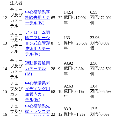
注入器
チュー
中心循環系塞
142.4
6.55
ブ及び
億円/
万円/
栓除去用カテ
12
65
32
-17.9%
72.0%
カテー
年
個
ーテル
(Ⅳ)
テル
アテローム切
チュー
除アブレーシ
133
23.96
ブ及び
億円/
万円/
13
ョン式血管形
8
5
+23.6%
0.0%
カテー
年
個
成術用カテー
テル
テル
(Ⅳ)
チュー
冠動脈貫通用
93.92
2.56
ブ及び
億円/
万円/
カテーテル
14
28
9
-2.8%
82.5%
カテー
年
個
(Ⅳ)
テル
チュー
中心循環系ガ
92.63
1.04
ブ及び
イディング用
億円/
万円/
15
68
19
-0.1%
66.5%
カテー
血管内カテー
年
個
テル
テル
(Ⅳ)
チュー
中心循環系先
83.9
13.5
ブ及び
端トランスデ
億円/
万円/
16
22
12
+1.2%
0.0%