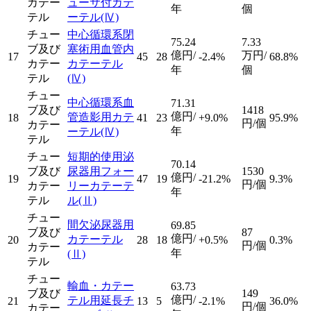
カテー
ューサ付カテ
年
個
テル
ーテル
(Ⅳ)
チュー
中心循環系閉
75.24
7.33
ブ及び
塞術用血管内
億円/
万円/
17
45
28
-2.4%
68.8%
カテー
カテーテル
年
個
テル
(Ⅳ)
チュー
中心循環系血
71.31
ブ及び
1418
億円/
管造影用カテ
18
41
23
+9.0%
95.9%
円/個
カテー
年
ーテル
(Ⅳ)
テル
チュー
短期的使用泌
70.14
ブ及び
尿器用フォー
1530
億円/
19
47
19
-21.2%
9.3%
円/個
カテー
リーカテーテ
年
テル
ル
(Ⅱ)
チュー
間欠泌尿器用
69.85
ブ及び
87
億円/
カテーテル
20
28
18
+0.5%
0.3%
円/個
カテー
年
(Ⅱ)
テル
チュー
輸血・カテー
63.73
ブ及び
149
億円/
テル用延長チ
21
13
5
-2.1%
36.0%
円/個
カテー