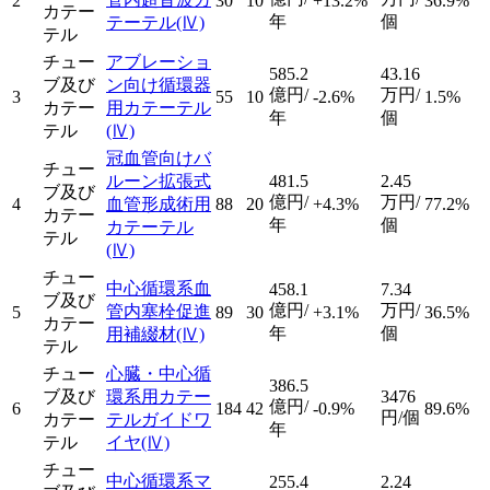
2
30
10
+13.2%
36.9%
カテー
年
個
テーテル
(Ⅳ)
テル
チュー
アブレーショ
585.2
43.16
ブ及び
ン向け循環器
億円/
万円/
3
55
10
-2.6%
1.5%
カテー
用カテーテル
年
個
テル
(Ⅳ)
冠血管向けバ
チュー
ルーン拡張式
481.5
2.45
ブ及び
億円/
万円/
4
血管形成術用
88
20
+4.3%
77.2%
カテー
年
個
カテーテル
テル
(Ⅳ)
チュー
中心循環系血
458.1
7.34
ブ及び
億円/
万円/
管内塞栓促進
5
89
30
+3.1%
36.5%
カテー
年
個
用補綴材
(Ⅳ)
テル
チュー
心臓・中心循
386.5
ブ及び
環系用カテー
3476
億円/
6
184
42
-0.9%
89.6%
円/個
カテー
テルガイドワ
年
テル
イヤ
(Ⅳ)
チュー
中心循環系マ
255.4
2.24