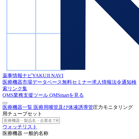
薬事情報ナビ
YAKUJI NAVI
医療機器市場データベース
無料セミナー
求人情報
法令通知検
索
リンク集
QMS業務支援ツール
QMSmartを見る
医療機器一覧
医療用嘴管及び体液誘導管
圧力モニタリング
用チューブセット
ウォッチリスト
医療機器 一般的名称