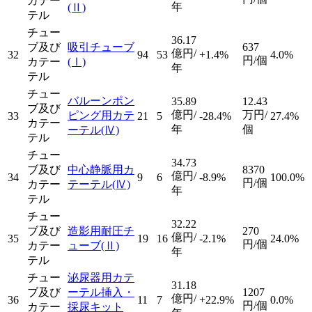
カテー
年
(Ⅱ)
テル
チュー
36.17
ブ及び
吸引チューブ
637
億円/
32
94
53
+1.4%
4.0%
円/個
カテー
(Ⅰ)
年
テル
チュー
バルーンポン
35.89
12.43
ブ及び
億円/
万円/
ピング用カテ
33
21
5
-28.4%
27.4%
カテー
年
個
ーテル
(Ⅳ)
テル
チュー
34.73
ブ及び
中心静脈用カ
8370
億円/
34
9
6
-8.9%
100.0%
円/個
カテー
テーテル
(Ⅳ)
年
テル
チュー
32.22
ブ及び
造影用耐圧チ
270
億円/
35
19
16
-2.1%
24.0%
円/個
カテー
ューブ
(Ⅱ)
年
テル
チュー
泌尿器用カテ
31.18
ブ及び
ーテル挿入・
1207
億円/
36
11
7
+22.9%
0.0%
円/個
カテー
採尿キット