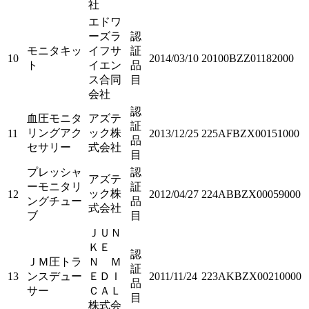
社
エドワ
ーズラ
認
モニタキッ
イフサ
証
10
2014/03/10
20100BZZ01182000
ト
イエン
品
ス合同
目
会社
認
血圧モニタ
アズテ
証
リングアク
ック株
11
2013/12/25
225AFBZX00151000
品
セサリー
式会社
目
プレッシャ
認
アズテ
ーモニタリ
証
ック株
12
2012/04/27
224ABBZX00059000
ングチュー
品
式会社
ブ
目
ＪＵＮ
ＫＥ
認
ＪＭ圧トラ
Ｎ Ｍ
証
13
ンスデュー
ＥＤＩ
2011/11/24
223AKBZX00210000
品
サー
ＣＡＬ
目
株式会