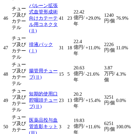
バルーン拡張
チュー
式血管形成術
22.42
ブ及び
1240
億円/
46
向けカテーテ
41
23
+29.0%
76.9%
円/個
カテー
年
ル用コネクタ
テル
(Ⅱ)
チュー
22.4
ブ及び
排液バック
2226
億円/
47
31
18
+11.0%
11.0%
円/個
カテー
(Ⅰ)
年
テル
チュー
20.63
3.87
ブ及び
腸管用チュー
億円/
万円/
48
15
5
-21.6%
4.3%
カテー
ブ
(Ⅱ)
年
個
テル
チュー
短期的使用口
20.2
ブ及び
3251
億円/
腔咽頭チュー
49
23
13
+15.4%
0.0%
円/個
カテー
年
ブ
(Ⅱ)
テル
チュー
医薬品投与血
19.83
ブ及び
6251
億円/
管造影キット
50
3
2
+11.6%
100.0%
円/個
カテー
年
(Ⅲ)