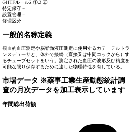
GHTFルール
2-①,2-②
特定保守
－
設置管理
－
修理区分
－
一般的名称定義
観血的血圧測定や脳脊髄液圧測定に使用するカテーテルトラ
ンスデューサと、体外で接続（直接又は中間コックから）す
るチューブセットをいう。測定された血圧の波形及び精度を
可能な限り保存するために適した物理特性を有している。
市場データ
※薬事工業生産動態統計調
査の月次データを加工表示しています
年間総出荷額