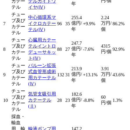
円/個
カテー
テルガイドワ
年
テル
イヤ
(Ⅳ)
チュー
中心循環系マ
255.4
2.24
ブ及び
億円/
万円/
イクロカテー
7
96
35
+9.9%
86.2%
カテー
年
個
テル
(Ⅳ)
テル
チュー
心臓用カテー
247.7
ブ及び
テルイントロ
4315
億円/
8
88
27
-7.6%
92.9%
円/個
カテー
デューサキッ
年
テル
ト
(Ⅳ)
チュー
バルーン拡張
213.9
3.91
ブ及び
式血管形成術
億円/
万円/
9
132
31
+13.1%
43.6%
カテー
用カテーテル
年
個
テル
(Ⅳ)
チュー
気管支吸引用
182.6
ブ及び
60
億円/
カテーテル
10
28
23
-8.8%
1.3%
円/個
カテー
年
(Ⅱ)
テル
採血・
輸血
用、輸
輸液ポンプ用
147.2