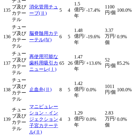
チュー
1.5
ブ及び
消化管用チュ
1100
億円/
135
5
4
-17.4%
100.0%
円/個
カテー
ーブ
(Ⅱ)
年
テル
チュー
1.48
3.37
ブ及び
脳脊髄用カテ
億円/
万円/
136
6
5
-19.6%
0.9%
カテー
ーテル
(Ⅳ)
年
個
テル
チュー
再使用可能な
1.47
ブ及び
52
億円/
歯科用吸引カ
137
65
26
+13.6%
85.2%
円/個
カテー
年
ニューレ
(Ⅰ)
テル
チュー
1.42
ブ及び
1011
億円/
止血弁
(Ⅱ)
138
8
5
0.0%
100.0%
円/個
カテー
年
テル
マニピュレー
チュー
ション・イン
1.29
2.83
ブ及び
億円/
万円/
139
ジェクション
4
3
0.0%
0.0%
カテー
年
個
子宮カテーテ
テル
ル
(Ⅱ)