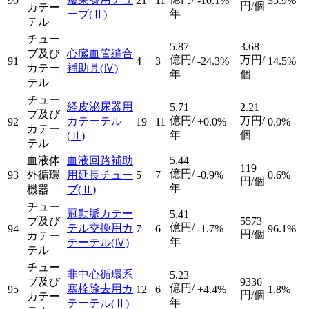
90
21
11
-10.1%
35.9%
円/個
カテー
年
ーブ
(Ⅱ)
テル
チュー
5.87
3.68
ブ及び
心臓血管縫合
億円/
万円/
91
4
3
-24.3%
14.5%
カテー
補助具
(Ⅳ)
年
個
テル
チュー
経皮泌尿器用
5.71
2.21
ブ及び
億円/
万円/
カテーテル
92
19
11
+0.0%
0.0%
カテー
年
個
(Ⅱ)
テル
血液体
血液回路補助
5.44
119
億円/
93
外循環
用延長チュー
5
7
-0.9%
0.6%
円/個
年
機器
ブ
(Ⅱ)
チュー
冠動脈カテー
5.41
ブ及び
5573
億円/
テル交換用カ
94
7
6
-1.7%
96.1%
円/個
カテー
年
テーテル
(Ⅳ)
テル
チュー
非中心循環系
5.23
ブ及び
9336
億円/
塞栓除去用カ
95
12
6
+4.4%
1.8%
円/個
カテー
年
テーテル
(Ⅱ)