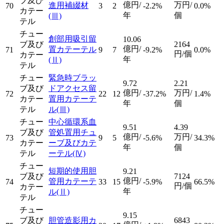
ブ及び
億円/
万円/
進用補綴材
70
3
2
-2.2%
0.0%
カテー
年
個
(Ⅲ)
テル
チュー
創部用吸引留
10.06
ブ及び
2164
億円/
置カテーテル
71
9
7
-9.2%
0.0%
円/個
カテー
年
(Ⅱ)
テル
チュー
緊急時ブラッ
9.72
2.21
ブ及び
ドアクセス留
億円/
万円/
72
22
12
-37.2%
1.4%
カテー
置用カテーテ
年
個
テル
ル
(Ⅲ)
チュー
中心循環系血
9.51
4.39
ブ及び
管処置用チュ
億円/
万円/
73
9
5
-5.6%
34.3%
カテー
ーブ及びカテ
年
個
テル
ーテル
(Ⅳ)
チュー
短期的使用胆
9.21
ブ及び
7124
億円/
管用カテーテ
74
33
15
-5.9%
66.5%
円/個
カテー
年
ル
(Ⅱ)
テル
チュー
9.15
ブ及び
胆管造影用カ
6843