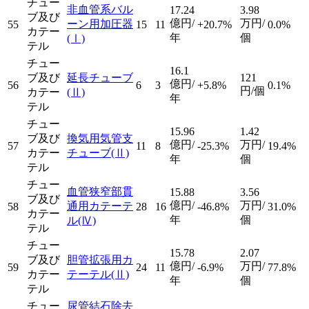
チュー
非血管系バル
17.24
3.98
ブ及び
億円/
万円/
ーン用加圧器
55
15
11
+20.7%
0.0%
カテー
年
個
(Ⅰ)
テル
チュー
16.1
ブ及び
延長チューブ
121
億円/
56
6
3
+5.8%
0.1%
円/個
カテー
(Ⅱ)
年
テル
チュー
15.96
1.42
ブ及び
換気用気管支
億円/
万円/
57
11
8
-25.3%
19.4%
カテー
チューブ
(Ⅱ)
年
個
テル
チュー
血管狭窄部貫
15.88
3.56
ブ及び
億円/
万円/
通用カテーテ
58
28
16
-46.8%
31.0%
カテー
年
個
ル
(Ⅳ)
テル
チュー
15.78
2.07
ブ及び
胆管拡張用カ
億円/
万円/
59
24
11
-6.9%
77.8%
カテー
テーテル
(Ⅱ)
年
個
テル
チュー
尿管結石除去