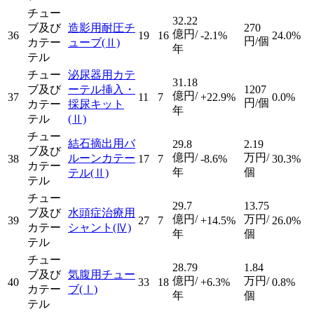
チュー
32.22
ブ及び
造影用耐圧チ
270
億円/
36
19
16
-2.1%
24.0%
円/個
カテー
ューブ
(Ⅱ)
年
テル
チュー
泌尿器用カテ
31.18
ブ及び
ーテル挿入・
1207
億円/
37
11
7
+22.9%
0.0%
円/個
カテー
採尿キット
年
テル
(Ⅱ)
チュー
結石摘出用バ
29.8
2.19
ブ及び
億円/
万円/
ルーンカテー
38
17
7
-8.6%
30.3%
カテー
年
個
テル
(Ⅱ)
テル
チュー
29.7
13.75
ブ及び
水頭症治療用
億円/
万円/
39
27
7
+14.5%
26.0%
カテー
シャント
(Ⅳ)
年
個
テル
チュー
28.79
1.84
ブ及び
気腹用チュー
億円/
万円/
40
33
18
+6.3%
0.8%
カテー
ブ
(Ⅰ)
年
個
テル