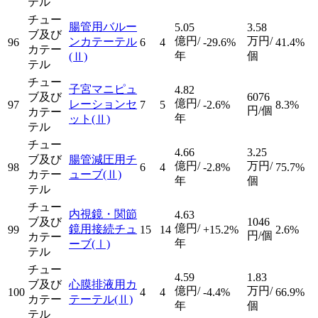
テル
チュー
腸管用バルー
5.05
3.58
ブ及び
億円/
万円/
ンカテーテル
96
6
4
-29.6%
41.4%
カテー
年
個
(Ⅱ)
テル
チュー
子宮マニピュ
4.82
ブ及び
6076
億円/
レーションセ
97
7
5
-2.6%
8.3%
円/個
カテー
年
ット
(Ⅱ)
テル
チュー
4.66
3.25
ブ及び
腸管減圧用チ
億円/
万円/
98
6
4
-2.8%
75.7%
カテー
ューブ
(Ⅱ)
年
個
テル
チュー
内視鏡・関節
4.63
ブ及び
1046
億円/
鏡用接続チュ
99
15
14
+15.2%
2.6%
円/個
カテー
年
ーブ
(Ⅰ)
テル
チュー
4.59
1.83
ブ及び
心膜排液用カ
億円/
万円/
100
4
4
-4.4%
66.9%
カテー
テーテル
(Ⅱ)
年
個
テル