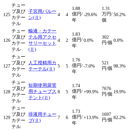
チュー
1.88
1.31
ブ及び
子宮用バルー
億円/
万円/
125
4
4
-29.6%
50.2%
カテー
ン
(Ⅱ)
年
個
テル
チュー
輸液・カテー
1.83
ブ及び
テル用アクセ
302
億円/
126
4
2
0.0%
0.0%
円/個
カテー
サリーセット
年
テル
(Ⅱ)
チュー
1.76
ブ及び
人工授精用カ
521
億円/
127
5
5
-7.0%
98.3%
円/個
カテー
テーテル
(Ⅱ)
年
テル
チュー
短期使用尿管
1.74
ブ及び
7676
億円/
用チューブス
128
8
5
+99.9%
19.9%
円/個
カテー
年
テント
(Ⅱ)
テル
チュー
1.73
ブ及び
排液用チュー
1697
億円/
129
7
6
+13.9%
82.2%
円/個
カテー
ブ
(Ⅱ)
年
テル