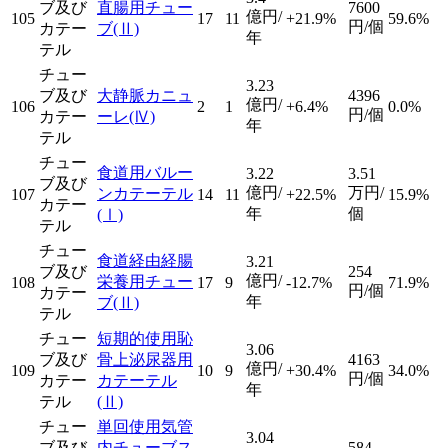
ブ及び
直腸用チュー
7600
億円/
105
17
11
+21.9%
59.6%
円/個
カテー
ブ
(Ⅱ)
年
テル
チュー
3.23
ブ及び
大静脈カニュ
4396
億円/
106
2
1
+6.4%
0.0%
円/個
カテー
ーレ
(Ⅳ)
年
テル
チュー
食道用バルー
3.22
3.51
ブ及び
億円/
万円/
ンカテーテル
107
14
11
+22.5%
15.9%
カテー
年
個
(Ⅰ)
テル
チュー
食道経由経腸
3.21
ブ及び
254
億円/
栄養用チュー
108
17
9
-12.7%
71.9%
円/個
カテー
年
ブ
(Ⅱ)
テル
チュー
短期的使用恥
3.06
ブ及び
骨上泌尿器用
4163
億円/
109
10
9
+30.4%
34.0%
円/個
カテー
カテーテル
年
テル
(Ⅱ)
チュー
単回使用気管
3.04
ブ及び
内チューブス
584