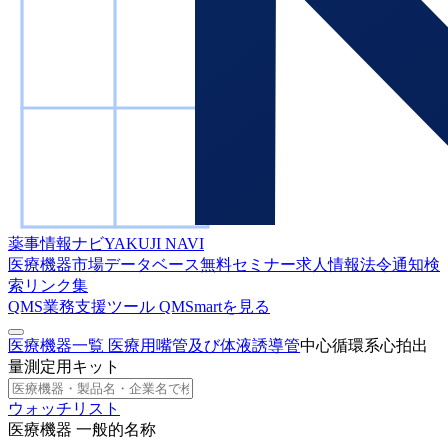
薬事情報ナビ
YAKUJI NAVI
医療機器市場データベース
無料セミナー
求人情報
法令通知検
索
リンク集
QMS業務支援ツール
QMSmartを見る
医療機器一覧
医療用嘴管及び体液誘導管
中心循環系心拍出
量測定用キット
ウォッチリスト
医療機器 一般的名称