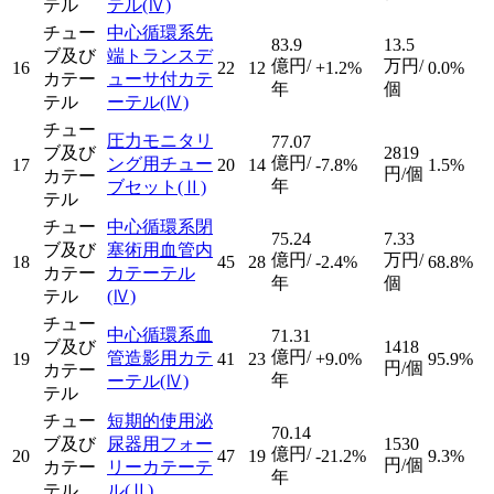
テル
テル
(Ⅳ)
チュー
中心循環系先
83.9
13.5
ブ及び
端トランスデ
億円/
万円/
16
22
12
+1.2%
0.0%
カテー
ューサ付カテ
年
個
テル
ーテル
(Ⅳ)
チュー
圧力モニタリ
77.07
ブ及び
2819
億円/
ング用チュー
17
20
14
-7.8%
1.5%
円/個
カテー
年
ブセット
(Ⅱ)
テル
チュー
中心循環系閉
75.24
7.33
ブ及び
塞術用血管内
億円/
万円/
18
45
28
-2.4%
68.8%
カテー
カテーテル
年
個
テル
(Ⅳ)
チュー
中心循環系血
71.31
ブ及び
1418
億円/
管造影用カテ
19
41
23
+9.0%
95.9%
円/個
カテー
年
ーテル
(Ⅳ)
テル
チュー
短期的使用泌
70.14
ブ及び
尿器用フォー
1530
億円/
20
47
19
-21.2%
9.3%
円/個
カテー
リーカテーテ
年
テル
ル
(Ⅱ)