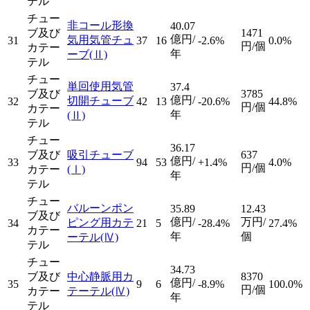
テル
チュー
非コール形換
40.07
ブ及び
1471
億円/
気用気管チュ
31
37
16
-2.6%
0.0%
円/個
カテー
年
ーブ
(Ⅱ)
テル
チュー
単回使用気管
37.4
ブ及び
3785
億円/
切開チューブ
32
42
13
-20.6%
44.8%
円/個
カテー
年
(Ⅱ)
テル
チュー
36.17
ブ及び
吸引チューブ
637
億円/
33
94
53
+1.4%
4.0%
円/個
カテー
(Ⅰ)
年
テル
チュー
バルーンポン
35.89
12.43
ブ及び
億円/
万円/
ピング用カテ
34
21
5
-28.4%
27.4%
カテー
年
個
ーテル
(Ⅳ)
テル
チュー
34.73
ブ及び
中心静脈用カ
8370
億円/
35
9
6
-8.9%
100.0%
円/個
カテー
テーテル
(Ⅳ)
年
テル