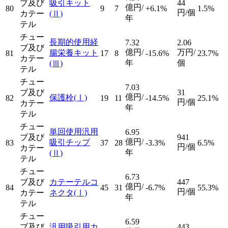
ブ及び
吸引キット
44
億円/
80
9
7
+6.1%
1.5%
円/個
カテー
(Ⅱ)
年
テル
チュー
長期的使用経
7.32
2.06
ブ及び
億円/
万円/
腸栄養キット
81
17
8
-15.6%
23.7%
カテー
年
個
(Ⅲ)
テル
チュー
7.03
ブ及び
31
億円/
保護栓
(Ⅰ)
82
19
11
-14.5%
25.1%
円/個
カテー
年
テル
チュー
単回使用汎用
6.95
ブ及び
941
億円/
吸引チップ
83
37
28
-3.3%
6.5%
円/個
カテー
年
(Ⅱ)
テル
チュー
6.73
ブ及び
カテーテルコ
447
億円/
84
45
31
-6.7%
55.3%
円/個
カテー
ネクタ
(Ⅰ)
年
テル
チュー
6.59
ブ及び
汎用吸引用カ
443