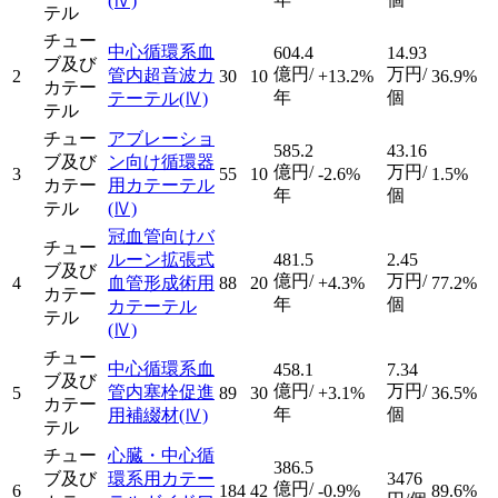
(Ⅳ)
テル
チュー
中心循環系血
604.4
14.93
ブ及び
億円/
万円/
管内超音波カ
2
30
10
+13.2%
36.9%
カテー
年
個
テーテル
(Ⅳ)
テル
チュー
アブレーショ
585.2
43.16
ブ及び
ン向け循環器
億円/
万円/
3
55
10
-2.6%
1.5%
カテー
用カテーテル
年
個
テル
(Ⅳ)
冠血管向けバ
チュー
ルーン拡張式
481.5
2.45
ブ及び
億円/
万円/
4
血管形成術用
88
20
+4.3%
77.2%
カテー
年
個
カテーテル
テル
(Ⅳ)
チュー
中心循環系血
458.1
7.34
ブ及び
億円/
万円/
管内塞栓促進
5
89
30
+3.1%
36.5%
カテー
年
個
用補綴材
(Ⅳ)
テル
チュー
心臓・中心循
386.5
ブ及び
環系用カテー
3476
億円/
6
184
42
-0.9%
89.6%