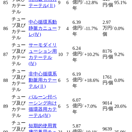
億円/
85
9
6
-12.8%
95.1%
円/個
カテー
テーテル
(Ⅱ)
年
テル
チュー
中心循環系動
6.39
2.97
ブ及び
億円/
万円/
静脈カニュー
86
7
4
-11.7%
0.0%
カテー
年
個
レ
(Ⅳ)
テル
チュー
サーモダイリ
6.24
ブ及び
ューション用
8176
億円/
87
10
7
+10.2%
9.2%
円/個
カテー
カテーテル
年
テル
(Ⅳ)
チュー
非中心循環系
6.19
ブ及び
1761
億円/
動脈用カテー
88
6
5
+18.6%
0.0%
円/個
カテー
年
テル
(Ⅱ)
テル
チュー
バルーン付ペ
6.07
ブ及び
ーシング向け
9014
億円/
89
6
5
+7.0%
20.6%
円/個
カテー
循環器用カテ
年
テル
ーテル
(Ⅳ)
チュー
短期的使用胃
5.87
ブ及び
9639
億円/
瘻栄養用チュ