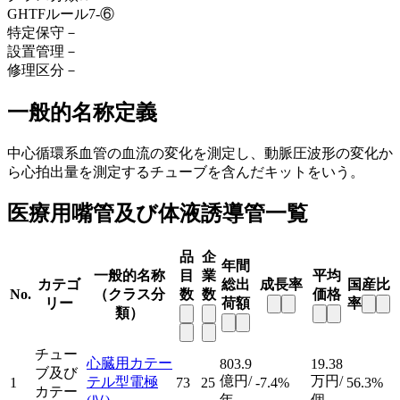
GHTFルール
7-⑥
特定保守
－
設置管理
－
修理区分
－
一般的名称定義
中心循環系血管の血流の変化を測定し、動脈圧波形の変化か
ら心拍出量を測定するチューブを含んだキットをいう。
医療用嘴管及び体液誘導管一覧
品
企
年間
一般的名称
目
業
平均
カテゴ
総出
成長率
国産比
No.
（クラス分
数
数
価格
リー
荷額
率
類）
チュー
心臓用カテー
803.9
19.38
ブ及び
億円/
万円/
テル型電極
1
73
25
-7.4%
56.3%
カテー
年
個