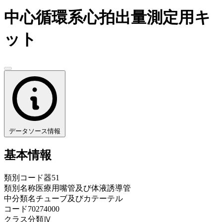
中心循環系心拍出量測定用キ
ット
データソース情報
基本情報
類別コード
器51
類別名称
医療用嘴管及び体液誘導管
中分類名
チューブ及びカテーテル
コード
70274000
クラス分類
Ⅳ