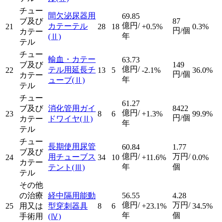
チュー
間欠泌尿器用
69.85
ブ及び
87
億円/
カテーテル
21
28
18
+0.5%
0.3%
円/個
カテー
年
(Ⅱ)
テル
チュー
輸血・カテー
63.73
ブ及び
149
億円/
テル用延長チ
22
13
5
-2.1%
36.0%
円/個
カテー
年
ューブ
(Ⅱ)
テル
チュー
61.27
ブ及び
消化管用ガイ
8422
億円/
23
8
6
+1.3%
99.9%
円/個
カテー
ドワイヤ
(Ⅱ)
年
テル
チュー
長期使用尿管
60.84
1.77
ブ及び
億円/
万円/
用チューブス
24
34
10
+11.6%
0.0%
カテー
年
個
テント
(Ⅲ)
テル
その他
の治療
経中隔用能動
56.55
4.28
億円/
万円/
25
用又は
型穿刺器具
8
6
+23.1%
34.5%
年
個
手術用
(Ⅳ)