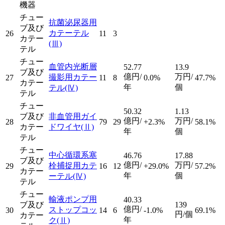
機器
チュー
抗菌泌尿器用
ブ及び
カテーテル
26
11
3
カテー
(Ⅲ)
テル
チュー
血管内光断層
52.77
13.9
ブ及び
億円/
万円/
撮影用カテー
27
11
8
0.0%
47.7%
カテー
年
個
テル
(Ⅳ)
テル
チュー
50.32
1.13
ブ及び
非血管用ガイ
億円/
万円/
28
79
29
+2.3%
58.1%
カテー
ドワイヤ
(Ⅱ)
年
個
テル
チュー
中心循環系塞
46.76
17.88
ブ及び
億円/
万円/
栓捕捉用カテ
29
16
12
+29.0%
57.2%
カテー
年
個
ーテル
(Ⅳ)
テル
チュー
輸液ポンプ用
40.33
ブ及び
139
億円/
ストップコッ
30
14
6
-1.0%
69.1%
円/個
カテー
年
ク
(Ⅱ)