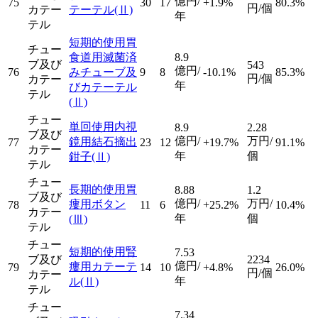
億円/
75
30
17
+1.9%
80.3%
円/個
カテー
テーテル
(Ⅱ)
年
テル
短期的使用胃
チュー
食道用滅菌済
8.9
ブ及び
543
億円/
76
みチューブ及
9
8
-10.1%
85.3%
円/個
カテー
年
びカテーテル
テル
(Ⅱ)
チュー
単回使用内視
8.9
2.28
ブ及び
億円/
万円/
鏡用結石摘出
77
23
12
+19.7%
91.1%
カテー
年
個
鉗子
(Ⅱ)
テル
チュー
長期的使用胃
8.88
1.2
ブ及び
億円/
万円/
瘻用ボタン
78
11
6
+25.2%
10.4%
カテー
年
個
(Ⅲ)
テル
チュー
短期的使用腎
7.53
ブ及び
2234
億円/
瘻用カテーテ
79
14
10
+4.8%
26.0%
円/個
カテー
年
ル
(Ⅱ)
テル
チュー
7.34