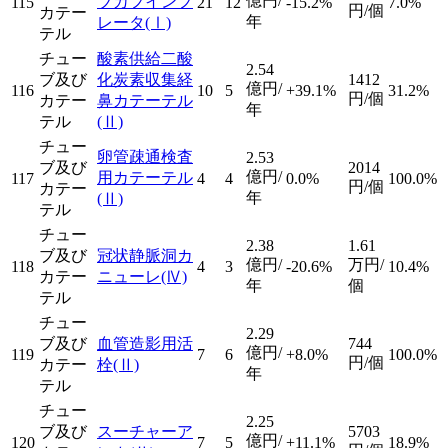
億円/
ブカフインフ
115
21
12
-15.2%
7.0%
円/個
カテー
年
レータ
(Ⅰ)
テル
チュー
酸素供給二酸
2.54
ブ及び
化炭素収集経
1412
億円/
116
10
5
+39.1%
31.2%
円/個
カテー
鼻カテーテル
年
テル
(Ⅱ)
チュー
卵管疎通検査
2.53
ブ及び
2014
億円/
用カテーテル
117
4
4
0.0%
100.0%
円/個
カテー
年
(Ⅱ)
テル
チュー
2.38
1.61
ブ及び
冠状静脈洞カ
億円/
万円/
118
4
3
-20.6%
10.4%
カテー
ニューレ
(Ⅳ)
年
個
テル
チュー
2.29
ブ及び
血管造影用活
744
億円/
119
7
6
+8.0%
100.0%
円/個
カテー
栓
(Ⅱ)
年
テル
チュー
2.25
ブ及び
スーチャーア
5703
億円/
120
7
5
+11.1%
18.9%