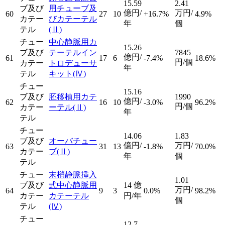
15.59
2.41
ブ及び
用チューブ及
億円/
万円/
60
27
10
+16.7%
4.9%
カテー
びカテーテル
年
個
テル
(Ⅱ)
チュー
中心静脈用カ
15.26
ブ及び
テーテルイン
7845
億円/
61
17
6
-7.4%
18.6%
円/個
カテー
トロデューサ
年
テル
キット
(Ⅳ)
チュー
15.16
ブ及び
胚移植用カテ
1990
億円/
62
16
10
-3.0%
96.2%
円/個
カテー
ーテル
(Ⅱ)
年
テル
チュー
14.06
1.83
ブ及び
オーバチュー
億円/
万円/
63
31
13
-1.8%
70.0%
カテー
ブ
(Ⅱ)
年
個
テル
チュー
末梢静脈挿入
1.01
ブ及び
式中心静脈用
14
億
万円/
64
9
3
0.0%
98.2%
カテー
カテーテル
円/年
個
テル
(Ⅳ)
チュー
12.7