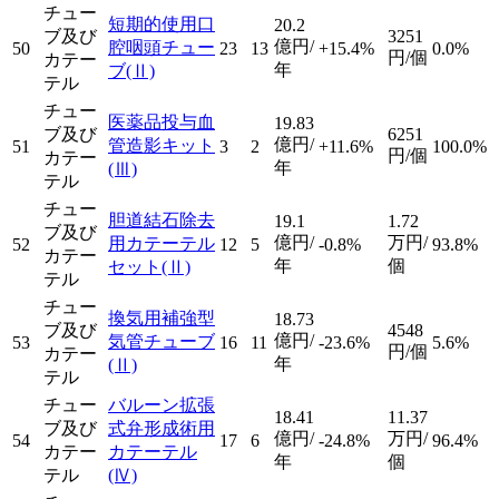
チュー
短期的使用口
20.2
ブ及び
3251
億円/
腔咽頭チュー
50
23
13
+15.4%
0.0%
円/個
カテー
年
ブ
(Ⅱ)
テル
チュー
医薬品投与血
19.83
ブ及び
6251
億円/
管造影キット
51
3
2
+11.6%
100.0%
円/個
カテー
年
(Ⅲ)
テル
チュー
胆道結石除去
19.1
1.72
ブ及び
億円/
万円/
用カテーテル
52
12
5
-0.8%
93.8%
カテー
年
個
セット
(Ⅱ)
テル
チュー
換気用補強型
18.73
ブ及び
4548
億円/
気管チューブ
53
16
11
-23.6%
5.6%
円/個
カテー
年
(Ⅱ)
テル
チュー
バルーン拡張
18.41
11.37
ブ及び
式弁形成術用
億円/
万円/
54
17
6
-24.8%
96.4%
カテー
カテーテル
年
個
テル
(Ⅳ)