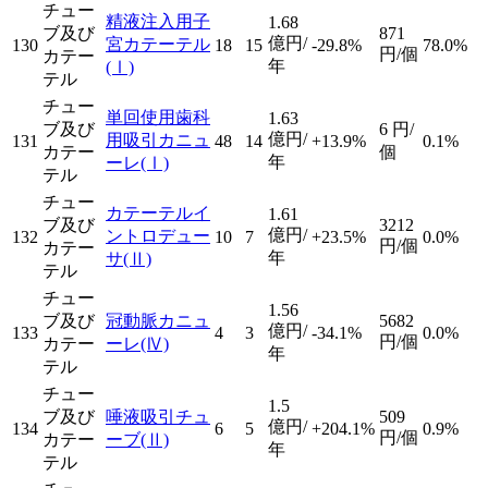
チュー
精液注入用子
1.68
ブ及び
871
億円/
宮カテーテル
130
18
15
-29.8%
78.0%
円/個
カテー
年
(Ⅰ)
テル
チュー
単回使用歯科
1.63
ブ及び
6
円/
億円/
用吸引カニュ
131
48
14
+13.9%
0.1%
カテー
個
年
ーレ
(Ⅰ)
テル
チュー
カテーテルイ
1.61
ブ及び
3212
億円/
ントロデュー
132
10
7
+23.5%
0.0%
円/個
カテー
年
サ
(Ⅱ)
テル
チュー
1.56
ブ及び
冠動脈カニュ
5682
億円/
133
4
3
-34.1%
0.0%
円/個
カテー
ーレ
(Ⅳ)
年
テル
チュー
1.5
ブ及び
唾液吸引チュ
509
億円/
134
6
5
+204.1%
0.9%
円/個
カテー
ーブ
(Ⅱ)
年
テル