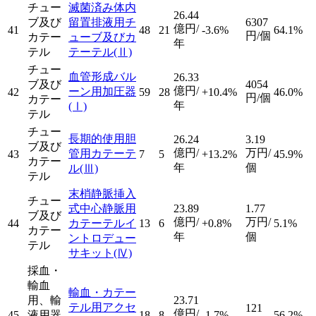
チュー
滅菌済み体内
26.44
ブ及び
留置排液用チ
6307
億円/
41
48
21
-3.6%
64.1%
円/個
カテー
ューブ及びカ
年
テル
テーテル
(Ⅱ)
チュー
血管形成バル
26.33
ブ及び
4054
億円/
ーン用加圧器
42
59
28
+10.4%
46.0%
円/個
カテー
年
(Ⅰ)
テル
チュー
長期的使用胆
26.24
3.19
ブ及び
億円/
万円/
管用カテーテ
43
7
5
+13.2%
45.9%
カテー
年
個
ル
(Ⅲ)
テル
末梢静脈挿入
チュー
式中心静脈用
23.89
1.77
ブ及び
億円/
万円/
44
カテーテルイ
13
6
+0.8%
5.1%
カテー
年
個
ントロデュー
テル
サキット
(Ⅳ)
採血・
輸血
輸血・カテー
用、輸
23.71
テル用アクセ
121
億円/
45
液用器
18
8
-1.7%
56.2%