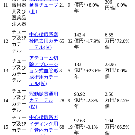
306
億円/
11
液用器
延長チューブ
21
9
+8.0%
0.0%
円/個
年
具及び
(Ⅱ)
医薬品
注入器
チュー
中心循環系塞
142.4
6.55
ブ及び
億円/
万円/
栓除去用カテ
12
65
32
-17.9%
72.0%
カテー
年
個
ーテル
(Ⅳ)
テル
アテローム切
チュー
除アブレーシ
133
23.96
ブ及び
億円/
万円/
13
ョン式血管形
8
5
+23.6%
0.0%
カテー
年
個
成術用カテー
テル
テル
(Ⅳ)
チュー
冠動脈貫通用
93.92
2.56
ブ及び
億円/
万円/
カテーテル
14
28
9
-2.8%
82.5%
カテー
年
個
(Ⅳ)
テル
チュー
中心循環系ガ
92.63
1.04
ブ及び
イディング用
億円/
万円/
15
68
19
-0.1%
66.5%
カテー
血管内カテー
年
個