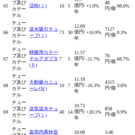
ブ及び
48
億円/
活栓
(Ⅰ)
65
10
5
+1.0%
98.6%
円/個
カテー
年
テル
チュー
12.69
ブ及び
送水吸引チュ
7127
億円/
66
73
30
+16.9%
0.3%
円/個
カテー
ーブ
(Ⅰ)
年
テル
チュー
静脈用カテー
11.57
ブ及び
76
億円/
テルアダプタ
67
7
5
-11.7%
68.7%
円/個
カテー
年
(Ⅱ)
テル
チュー
11.18
ブ及び
大動脈カニュ
4315
億円/
68
10
7
-16.3%
3.6%
円/個
カテー
ーレ
(Ⅳ)
年
テル
チュー
10.73
ブ及び
送気送水チュ
858
億円/
69
40
14
+20.1%
0.9%
円/個
カテー
ーブ
(Ⅰ)
年
テル
チュー
血管内塞栓促
10.08
3.46