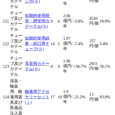
円/個
カテー
ンカ
(Ⅱ)
年
テル
チュー
短期的使用胆
2.06
ブ及び
4520
億円/
管・膵管用カ
121
9
6
-3.8%
19.9%
円/個
カテー
年
テーテル
(Ⅱ)
テル
チュー
短期的使用経
1.97
ブ及び
257
億円/
鼻・経口胃チ
122
14
5
-7.4%
5.4%
円/個
カテー
年
ューブ
(Ⅱ)
テル
チュー
1.96
ブ及び
耳管用カテー
2651
億円/
123
4
4
+56.7%
78.1%
円/個
カテー
テル
(Ⅱ)
年
テル
採血・
輸血
用、輸
輸液用アクセ
1.9
13
億円/
124
液用器
サリーセット
17
10
-21.2%
93.0%
円/個
年
具及び
(Ⅰ)
医薬品
注入器