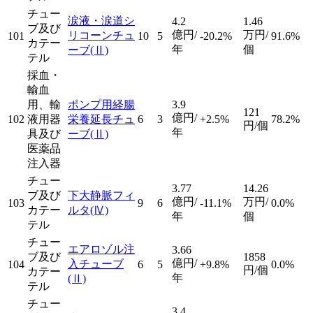
チュー
涙液・涙道シ
4.2
1.46
ブ及び
億円/
万円/
リコーンチュ
101
10
5
-20.2%
91.6%
カテー
年
個
ーブ
(Ⅱ)
テル
採血・
輸血
用、輸
ポンプ用経腸
3.9
121
億円/
102
液用器
栄養延長チュ
6
3
+2.5%
78.2%
円/個
年
具及び
ーブ
(Ⅱ)
医薬品
注入器
チュー
3.77
14.26
ブ及び
下大静脈フィ
億円/
万円/
103
9
6
-11.1%
0.0%
カテー
ルタ
(Ⅳ)
年
個
テル
チュー
エアロゾル注
3.66
ブ及び
1858
億円/
入チューブ
104
6
5
+9.8%
0.0%
円/個
カテー
年
(Ⅱ)
テル
チュー
3.4