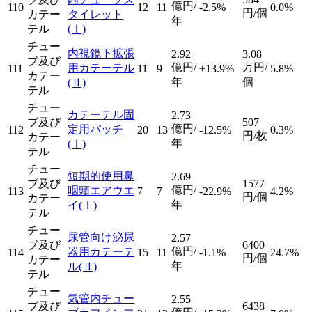
億円/
110
12
11
-2.5%
0.0%
円/個
カテー
タイレット
年
テル
(Ⅰ)
チュー
内視鏡下拡張
2.92
3.08
ブ及び
億円/
万円/
用カテーテル
111
11
9
+13.9%
5.8%
カテー
年
個
(Ⅱ)
テル
チュー
カテーテル固
2.73
ブ及び
507
億円/
定用パッチ
112
20
13
-12.5%
0.3%
円/枚
カテー
年
(Ⅰ)
テル
チュー
短期的使用鼻
2.69
ブ及び
1577
億円/
咽頭エアウエ
113
7
7
-22.9%
4.2%
円/個
カテー
年
イ
(Ⅰ)
テル
チュー
尿管向け泌尿
2.57
ブ及び
6400
億円/
器用カテーテ
114
15
11
-1.1%
24.7%
円/個
カテー
年
ル
(Ⅱ)
テル
チュー
気管内チュー
2.55
ブ及び
6438