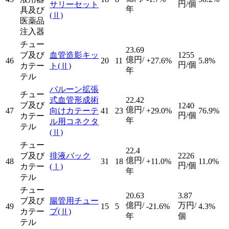
円/個
サリーセット
年
具及び
(Ⅱ)
医薬品
注入器
チュー
23.69
ブ及び
血管造影キッ
1255
億円/
46
20
11
+27.6%
5.8%
円/個
カテー
ト
(Ⅱ)
年
テル
バルーン拡張
チュー
式血管形成術
22.42
ブ及び
1240
億円/
47
向けカテーテ
41
23
+29.0%
76.9%
円/個
カテー
年
ル用コネクタ
テル
(Ⅱ)
チュー
22.4
ブ及び
排液バック
2226
億円/
48
31
18
+11.0%
11.0%
円/個
カテー
(Ⅰ)
年
テル
チュー
20.63
3.87
ブ及び
腸管用チュー
億円/
万円/
49
15
5
-21.6%
4.3%
カテー
ブ
(Ⅱ)
年
個
テル