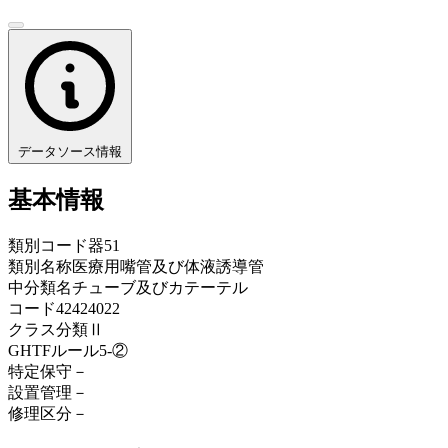
データソース情報
基本情報
類別コード
器51
類別名称
医療用嘴管及び体液誘導管
中分類名
チューブ及びカテーテル
コード
42424022
クラス分類
Ⅱ
GHTFルール
5-②
特定保守
－
設置管理
－
修理区分
－