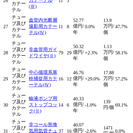
カテーテル
26
11
3
カテー
(Ⅲ)
テル
チュー
血管内光断層
52.77
13.9
ブ及び
億円/
万円/
撮影用カテー
27
11
8
0.0%
47.7%
カテー
年
個
テル
(Ⅳ)
テル
チュー
50.32
1.13
ブ及び
非血管用ガイ
億円/
万円/
28
79
29
+2.3%
58.1%
カテー
ドワイヤ
(Ⅱ)
年
個
テル
チュー
中心循環系塞
46.76
17.88
ブ及び
億円/
万円/
栓捕捉用カテ
29
16
12
+29.0%
57.2%
カテー
年
個
ーテル
(Ⅳ)
テル
チュー
輸液ポンプ用
40.33
ブ及び
139
億円/
ストップコッ
30
14
6
-1.0%
69.1%
円/個
カテー
年
ク
(Ⅱ)
テル
チュー
非コール形換
40.07
ブ及び
1471
億円/
気用気管チュ
31
37
16
-2.6%
0.0%