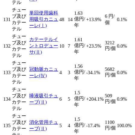
テル
チュー
単回使用歯科
1.63
ブ及び
6
円/
億円/
用吸引カニュ
131
48
14
+13.9%
0.1%
カテー
個
年
ーレ
(Ⅰ)
テル
チュー
カテーテルイ
1.61
ブ及び
3212
億円/
ントロデュー
132
10
7
+23.5%
0.0%
円/個
カテー
年
サ
(Ⅱ)
テル
チュー
1.56
ブ及び
冠動脈カニュ
5682
億円/
133
4
3
-34.1%
0.0%
円/個
カテー
ーレ
(Ⅳ)
年
テル
チュー
1.5
ブ及び
唾液吸引チュ
509
億円/
134
6
5
+204.1%
0.9%
円/個
カテー
ーブ
(Ⅱ)
年
テル
チュー
1.5
ブ及び
消化管用チュ
1100
億円/
135
5
4
-17.4%
100.0%
円/個
カテー
ーブ
(Ⅱ)
年
テル