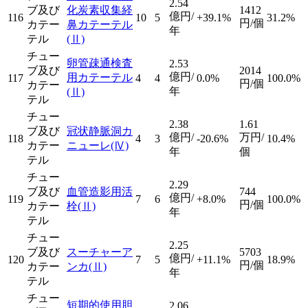
2.54
ブ及び
化炭素収集経
1412
億円/
116
10
5
+39.1%
31.2%
円/個
カテー
鼻カテーテル
年
テル
(Ⅱ)
チュー
卵管疎通検査
2.53
ブ及び
2014
億円/
用カテーテル
117
4
4
0.0%
100.0%
円/個
カテー
年
(Ⅱ)
テル
チュー
2.38
1.61
ブ及び
冠状静脈洞カ
億円/
万円/
118
4
3
-20.6%
10.4%
カテー
ニューレ
(Ⅳ)
年
個
テル
チュー
2.29
ブ及び
血管造影用活
744
億円/
119
7
6
+8.0%
100.0%
円/個
カテー
栓
(Ⅱ)
年
テル
チュー
2.25
ブ及び
スーチャーア
5703
億円/
120
7
5
+11.1%
18.9%
円/個
カテー
ンカ
(Ⅱ)
年
テル
チュー
短期的使用胆
2.06