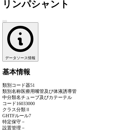
リンパシャント
データソース情報
基本情報
類別コード
器51
類別名称
医療用嘴管及び体液誘導管
中分類名
チューブ及びカテーテル
コード
16033000
クラス分類
Ⅱ
GHTFルール
7
特定保守
－
設置管理
－