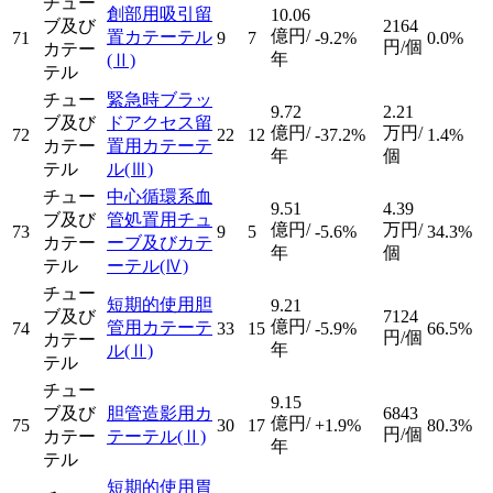
チュー
創部用吸引留
10.06
ブ及び
2164
億円/
置カテーテル
71
9
7
-9.2%
0.0%
円/個
カテー
年
(Ⅱ)
テル
チュー
緊急時ブラッ
9.72
2.21
ブ及び
ドアクセス留
億円/
万円/
72
22
12
-37.2%
1.4%
カテー
置用カテーテ
年
個
テル
ル
(Ⅲ)
チュー
中心循環系血
9.51
4.39
ブ及び
管処置用チュ
億円/
万円/
73
9
5
-5.6%
34.3%
カテー
ーブ及びカテ
年
個
テル
ーテル
(Ⅳ)
チュー
短期的使用胆
9.21
ブ及び
7124
億円/
管用カテーテ
74
33
15
-5.9%
66.5%
円/個
カテー
年
ル
(Ⅱ)
テル
チュー
9.15
ブ及び
胆管造影用カ
6843
億円/
75
30
17
+1.9%
80.3%
円/個
カテー
テーテル
(Ⅱ)
年
テル
短期的使用胃