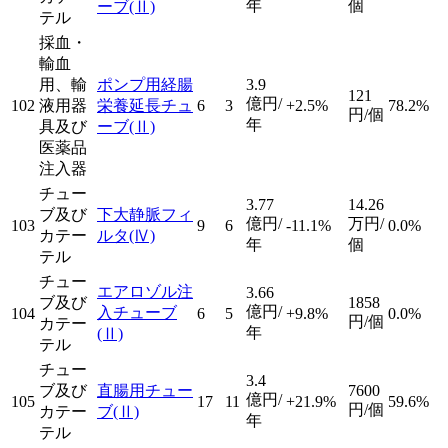
年
個
ーブ
(Ⅱ)
テル
採血・
輸血
用、輸
ポンプ用経腸
3.9
121
億円/
102
液用器
栄養延長チュ
6
3
+2.5%
78.2%
円/個
年
具及び
ーブ
(Ⅱ)
医薬品
注入器
チュー
3.77
14.26
ブ及び
下大静脈フィ
億円/
万円/
103
9
6
-11.1%
0.0%
カテー
ルタ
(Ⅳ)
年
個
テル
チュー
エアロゾル注
3.66
ブ及び
1858
億円/
入チューブ
104
6
5
+9.8%
0.0%
円/個
カテー
年
(Ⅱ)
テル
チュー
3.4
ブ及び
直腸用チュー
7600
億円/
105
17
11
+21.9%
59.6%
円/個
カテー
ブ
(Ⅱ)
年
テル