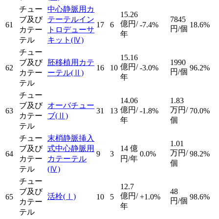
チュー
中心静脈用カ
15.26
ブ及び
テーテルイン
7845
億円/
61
17
6
-7.4%
18.6%
円/個
カテー
トロデューサ
年
テル
キット
(Ⅳ)
チュー
15.16
ブ及び
胚移植用カテ
1990
億円/
62
16
10
-3.0%
96.2%
円/個
カテー
ーテル
(Ⅱ)
年
テル
チュー
14.06
1.83
ブ及び
オーバチュー
億円/
万円/
63
31
13
-1.8%
70.0%
カテー
ブ
(Ⅱ)
年
個
テル
チュー
末梢静脈挿入
1.01
ブ及び
式中心静脈用
14
億
万円/
64
9
3
0.0%
98.2%
カテー
カテーテル
円/年
個
テル
(Ⅳ)
チュー
12.7
ブ及び
48
億円/
活栓
(Ⅰ)
65
10
5
+1.0%
98.6%
円/個
カテー
年
テル