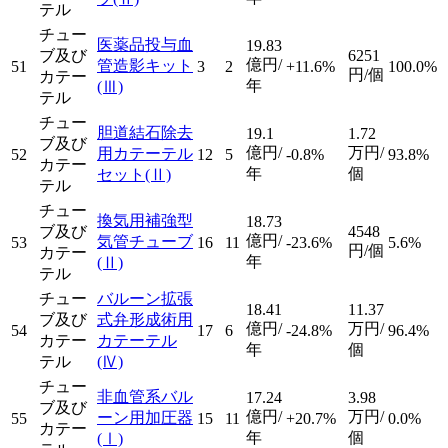
テル
チュー
医薬品投与血
19.83
ブ及び
6251
億円/
管造影キット
51
3
2
+11.6%
100.0%
円/個
カテー
年
(Ⅲ)
テル
チュー
胆道結石除去
19.1
1.72
ブ及び
億円/
万円/
用カテーテル
52
12
5
-0.8%
93.8%
カテー
年
個
セット
(Ⅱ)
テル
チュー
換気用補強型
18.73
ブ及び
4548
億円/
気管チューブ
53
16
11
-23.6%
5.6%
円/個
カテー
年
(Ⅱ)
テル
チュー
バルーン拡張
18.41
11.37
ブ及び
式弁形成術用
億円/
万円/
54
17
6
-24.8%
96.4%
カテー
カテーテル
年
個
テル
(Ⅳ)
チュー
非血管系バル
17.24
3.98
ブ及び
億円/
万円/
ーン用加圧器
55
15
11
+20.7%
0.0%
カテー
年
個
(Ⅰ)