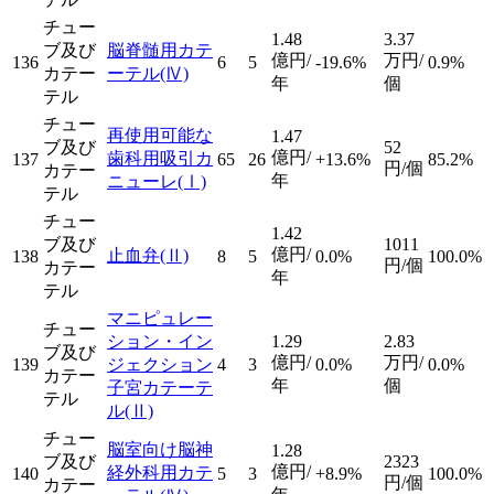
チュー
1.48
3.37
ブ及び
脳脊髄用カテ
億円/
万円/
136
6
5
-19.6%
0.9%
カテー
ーテル
(Ⅳ)
年
個
テル
チュー
再使用可能な
1.47
ブ及び
52
億円/
歯科用吸引カ
137
65
26
+13.6%
85.2%
円/個
カテー
年
ニューレ
(Ⅰ)
テル
チュー
1.42
ブ及び
1011
億円/
止血弁
(Ⅱ)
138
8
5
0.0%
100.0%
円/個
カテー
年
テル
マニピュレー
チュー
ション・イン
1.29
2.83
ブ及び
億円/
万円/
139
ジェクション
4
3
0.0%
0.0%
カテー
年
個
子宮カテーテ
テル
ル
(Ⅱ)
チュー
脳室向け脳神
1.28
ブ及び
2323
億円/
経外科用カテ
140
5
3
+8.9%
100.0%
円/個
カテー