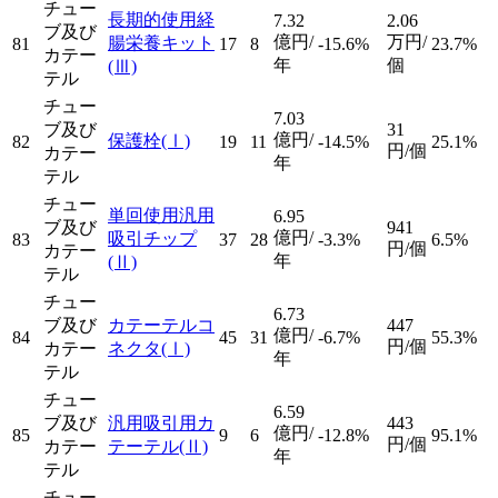
チュー
長期的使用経
7.32
2.06
ブ及び
億円/
万円/
腸栄養キット
81
17
8
-15.6%
23.7%
カテー
年
個
(Ⅲ)
テル
チュー
7.03
ブ及び
31
億円/
保護栓
(Ⅰ)
82
19
11
-14.5%
25.1%
円/個
カテー
年
テル
チュー
単回使用汎用
6.95
ブ及び
941
億円/
吸引チップ
83
37
28
-3.3%
6.5%
円/個
カテー
年
(Ⅱ)
テル
チュー
6.73
ブ及び
カテーテルコ
447
億円/
84
45
31
-6.7%
55.3%
円/個
カテー
ネクタ
(Ⅰ)
年
テル
チュー
6.59
ブ及び
汎用吸引用カ
443
億円/
85
9
6
-12.8%
95.1%
円/個
カテー
テーテル
(Ⅱ)
年
テル
チュー