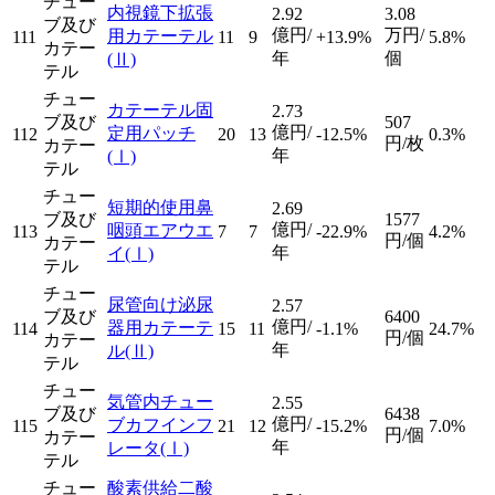
チュー
内視鏡下拡張
2.92
3.08
ブ及び
億円/
万円/
用カテーテル
111
11
9
+13.9%
5.8%
カテー
年
個
(Ⅱ)
テル
チュー
カテーテル固
2.73
ブ及び
507
億円/
定用パッチ
112
20
13
-12.5%
0.3%
円/枚
カテー
年
(Ⅰ)
テル
チュー
短期的使用鼻
2.69
ブ及び
1577
億円/
咽頭エアウエ
113
7
7
-22.9%
4.2%
円/個
カテー
年
イ
(Ⅰ)
テル
チュー
尿管向け泌尿
2.57
ブ及び
6400
億円/
器用カテーテ
114
15
11
-1.1%
24.7%
円/個
カテー
年
ル
(Ⅱ)
テル
チュー
気管内チュー
2.55
ブ及び
6438
億円/
ブカフインフ
115
21
12
-15.2%
7.0%
円/個
カテー
年
レータ
(Ⅰ)
テル
チュー
酸素供給二酸