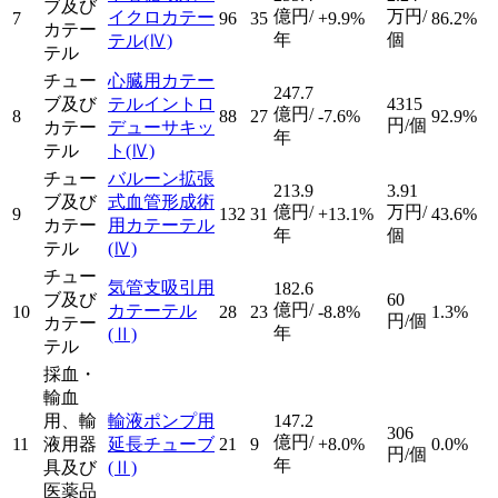
ブ及び
億円/
万円/
イクロカテー
7
96
35
+9.9%
86.2%
カテー
年
個
テル
(Ⅳ)
テル
チュー
心臓用カテー
247.7
ブ及び
テルイントロ
4315
億円/
8
88
27
-7.6%
92.9%
円/個
カテー
デューサキッ
年
テル
ト
(Ⅳ)
チュー
バルーン拡張
213.9
3.91
ブ及び
式血管形成術
億円/
万円/
9
132
31
+13.1%
43.6%
カテー
用カテーテル
年
個
テル
(Ⅳ)
チュー
気管支吸引用
182.6
ブ及び
60
億円/
カテーテル
10
28
23
-8.8%
1.3%
円/個
カテー
年
(Ⅱ)
テル
採血・
輸血
用、輸
輸液ポンプ用
147.2
306
億円/
11
液用器
延長チューブ
21
9
+8.0%
0.0%
円/個
年
具及び
(Ⅱ)
医薬品