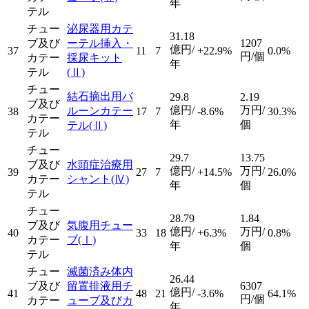
年
テル
チュー
泌尿器用カテ
31.18
ブ及び
ーテル挿入・
1207
億円/
37
11
7
+22.9%
0.0%
円/個
カテー
採尿キット
年
テル
(Ⅱ)
チュー
結石摘出用バ
29.8
2.19
ブ及び
億円/
万円/
ルーンカテー
38
17
7
-8.6%
30.3%
カテー
年
個
テル
(Ⅱ)
テル
チュー
29.7
13.75
ブ及び
水頭症治療用
億円/
万円/
39
27
7
+14.5%
26.0%
カテー
シャント
(Ⅳ)
年
個
テル
チュー
28.79
1.84
ブ及び
気腹用チュー
億円/
万円/
40
33
18
+6.3%
0.8%
カテー
ブ
(Ⅰ)
年
個
テル
チュー
滅菌済み体内
26.44
ブ及び
留置排液用チ
6307
億円/
41
48
21
-3.6%
64.1%
円/個
カテー
ューブ及びカ
年