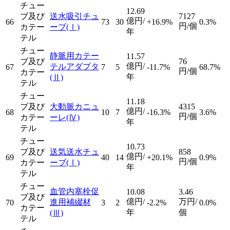
チュー
12.69
ブ及び
送水吸引チュ
7127
億円/
66
73
30
+16.9%
0.3%
円/個
カテー
ーブ
(Ⅰ)
年
テル
チュー
静脈用カテー
11.57
ブ及び
76
億円/
テルアダプタ
67
7
5
-11.7%
68.7%
円/個
カテー
年
(Ⅱ)
テル
チュー
11.18
ブ及び
大動脈カニュ
4315
億円/
68
10
7
-16.3%
3.6%
円/個
カテー
ーレ
(Ⅳ)
年
テル
チュー
10.73
ブ及び
送気送水チュ
858
億円/
69
40
14
+20.1%
0.9%
円/個
カテー
ーブ
(Ⅰ)
年
テル
チュー
血管内塞栓促
10.08
3.46
ブ及び
億円/
万円/
進用補綴材
70
3
2
-2.2%
0.0%
カテー
年
個
(Ⅲ)
テル