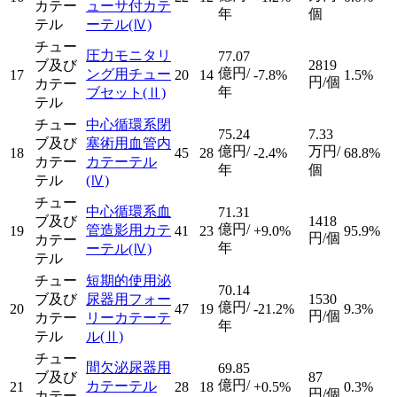
カテー
ューサ付カテ
年
個
テル
ーテル
(Ⅳ)
チュー
圧力モニタリ
77.07
ブ及び
2819
億円/
ング用チュー
17
20
14
-7.8%
1.5%
円/個
カテー
年
ブセット
(Ⅱ)
テル
チュー
中心循環系閉
75.24
7.33
ブ及び
塞術用血管内
億円/
万円/
18
45
28
-2.4%
68.8%
カテー
カテーテル
年
個
テル
(Ⅳ)
チュー
中心循環系血
71.31
ブ及び
1418
億円/
管造影用カテ
19
41
23
+9.0%
95.9%
円/個
カテー
年
ーテル
(Ⅳ)
テル
チュー
短期的使用泌
70.14
ブ及び
尿器用フォー
1530
億円/
20
47
19
-21.2%
9.3%
円/個
カテー
リーカテーテ
年
テル
ル
(Ⅱ)
チュー
間欠泌尿器用
69.85
ブ及び
87
億円/
カテーテル
21
28
18
+0.5%
0.3%
円/個
カテー