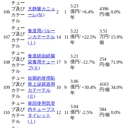
チュー
3.23
ブ及び
大静脈カニュ
4396
億円/
106
2
1
+6.4%
0.0%
円/個
カテー
ーレ
(Ⅳ)
年
テル
チュー
食道用バルー
3.22
3.51
ブ及び
億円/
万円/
ンカテーテル
107
14
11
+22.5%
15.9%
カテー
年
個
(Ⅰ)
テル
チュー
食道経由経腸
3.21
ブ及び
254
億円/
栄養用チュー
108
17
9
-12.7%
71.9%
円/個
カテー
年
ブ
(Ⅱ)
テル
チュー
短期的使用恥
3.06
ブ及び
骨上泌尿器用
4163
億円/
109
10
9
+30.4%
34.0%
円/個
カテー
カテーテル
年
テル
(Ⅱ)
チュー
単回使用気管
3.04
ブ及び
内チューブス
584
億円/
110
12
11
-2.5%
0.0%
円/個
カテー
タイレット
年
テル
(Ⅰ)