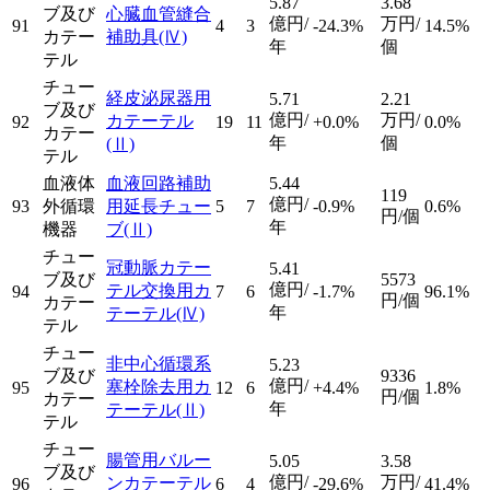
5.87
3.68
ブ及び
心臓血管縫合
億円/
万円/
91
4
3
-24.3%
14.5%
カテー
補助具
(Ⅳ)
年
個
テル
チュー
経皮泌尿器用
5.71
2.21
ブ及び
億円/
万円/
カテーテル
92
19
11
+0.0%
0.0%
カテー
年
個
(Ⅱ)
テル
血液体
血液回路補助
5.44
119
億円/
93
外循環
用延長チュー
5
7
-0.9%
0.6%
円/個
年
機器
ブ
(Ⅱ)
チュー
冠動脈カテー
5.41
ブ及び
5573
億円/
テル交換用カ
94
7
6
-1.7%
96.1%
円/個
カテー
年
テーテル
(Ⅳ)
テル
チュー
非中心循環系
5.23
ブ及び
9336
億円/
塞栓除去用カ
95
12
6
+4.4%
1.8%
円/個
カテー
年
テーテル
(Ⅱ)
テル
チュー
腸管用バルー
5.05
3.58
ブ及び
億円/
万円/
ンカテーテル
96
6
4
-29.6%
41.4%