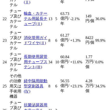
年
(Ⅱ)
テル
チュー
輸血・カテー
63.73
ブ及び
149
億円/
テル用延長チ
22
13
5
-2.1%
36.0%
円/個
カテー
年
ューブ
(Ⅱ)
テル
チュー
61.27
ブ及び
消化管用ガイ
8422
億円/
23
8
6
+1.3%
99.9%
円/個
カテー
ドワイヤ
(Ⅱ)
年
テル
チュー
長期使用尿管
60.84
1.77
ブ及び
億円/
万円/
用チューブス
24
34
10
+11.6%
0.0%
カテー
年
個
テント
(Ⅲ)
テル
その他
の治療
経中隔用能動
56.55
4.28
億円/
万円/
25
用又は
型穿刺器具
8
6
+23.1%
34.5%
年
個
手術用
(Ⅳ)
機器
チュー
抗菌泌尿器用
ブ及び