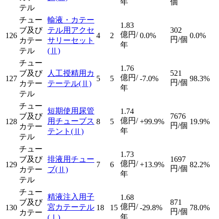
年
個
テル
チュー
輸液・カテー
1.83
ブ及び
テル用アクセ
302
億円/
126
4
2
0.0%
0.0%
円/個
カテー
サリーセット
年
テル
(Ⅱ)
チュー
1.76
ブ及び
人工授精用カ
521
億円/
127
5
5
-7.0%
98.3%
円/個
カテー
テーテル
(Ⅱ)
年
テル
チュー
短期使用尿管
1.74
ブ及び
7676
億円/
用チューブス
128
8
5
+99.9%
19.9%
円/個
カテー
年
テント
(Ⅱ)
テル
チュー
1.73
ブ及び
排液用チュー
1697
億円/
129
7
6
+13.9%
82.2%
円/個
カテー
ブ
(Ⅱ)
年
テル
チュー
精液注入用子
1.68
ブ及び
871
億円/
宮カテーテル
130
18
15
-29.8%
78.0%
円/個
カテー
年
(Ⅰ)