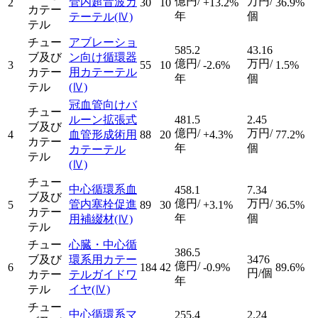
億円/
万円/
管内超音波カ
2
30
10
+13.2%
36.9%
カテー
年
個
テーテル
(Ⅳ)
テル
チュー
アブレーショ
585.2
43.16
ブ及び
ン向け循環器
億円/
万円/
3
55
10
-2.6%
1.5%
カテー
用カテーテル
年
個
テル
(Ⅳ)
冠血管向けバ
チュー
ルーン拡張式
481.5
2.45
ブ及び
億円/
万円/
4
血管形成術用
88
20
+4.3%
77.2%
カテー
年
個
カテーテル
テル
(Ⅳ)
チュー
中心循環系血
458.1
7.34
ブ及び
億円/
万円/
管内塞栓促進
5
89
30
+3.1%
36.5%
カテー
年
個
用補綴材
(Ⅳ)
テル
チュー
心臓・中心循
386.5
ブ及び
環系用カテー
3476
億円/
6
184
42
-0.9%
89.6%
円/個
カテー
テルガイドワ
年
テル
イヤ
(Ⅳ)
チュー
中心循環系マ
255.4
2.24