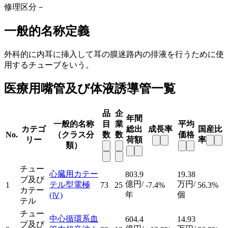
修理区分
－
一般的名称定義
外科的に内耳に挿入して耳の膜迷路内の排液を行うために使
用するチューブをいう。
医療用嘴管及び体液誘導管一覧
品
企
年間
一般的名称
目
業
平均
カテゴ
総出
成長率
国産比
No.
（クラス分
数
数
価格
リー
荷額
率
類）
チュー
心臓用カテー
803.9
19.38
ブ及び
億円/
万円/
テル型電極
1
73
25
-7.4%
56.3%
カテー
年
個
(Ⅳ)
テル
チュー
中心循環系血
604.4
14.93
ブ及び