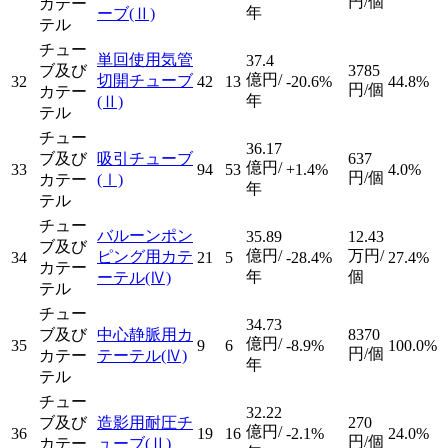
円/個
カテー
年
ーブ
(Ⅱ)
テル
チュー
単回使用気管
37.4
ブ及び
3785
億円/
切開チューブ
32
42
13
-20.6%
44.8%
円/個
カテー
年
(Ⅱ)
テル
チュー
36.17
ブ及び
吸引チューブ
637
億円/
33
94
53
+1.4%
4.0%
円/個
カテー
(Ⅰ)
年
テル
チュー
バルーンポン
35.89
12.43
ブ及び
億円/
万円/
ピング用カテ
34
21
5
-28.4%
27.4%
カテー
年
個
ーテル
(Ⅳ)
テル
チュー
34.73
ブ及び
中心静脈用カ
8370
億円/
35
9
6
-8.9%
100.0%
円/個
カテー
テーテル
(Ⅳ)
年
テル
チュー
32.22
ブ及び
造影用耐圧チ
270
億円/
36
19
16
-2.1%
24.0%
円/個
カテー
ューブ
(Ⅱ)