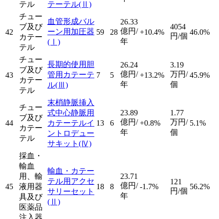
テル
テーテル
(Ⅱ)
チュー
血管形成バル
26.33
ブ及び
4054
億円/
ーン用加圧器
42
59
28
+10.4%
46.0%
円/個
カテー
年
(Ⅰ)
テル
チュー
長期的使用胆
26.24
3.19
ブ及び
億円/
万円/
管用カテーテ
43
7
5
+13.2%
45.9%
カテー
年
個
ル
(Ⅲ)
テル
末梢静脈挿入
チュー
式中心静脈用
23.89
1.77
ブ及び
億円/
万円/
44
カテーテルイ
13
6
+0.8%
5.1%
カテー
年
個
ントロデュー
テル
サキット
(Ⅳ)
採血・
輸血
輸血・カテー
用、輸
23.71
テル用アクセ
121
億円/
45
液用器
18
8
-1.7%
56.2%
円/個
サリーセット
年
具及び
(Ⅱ)
医薬品
注入器