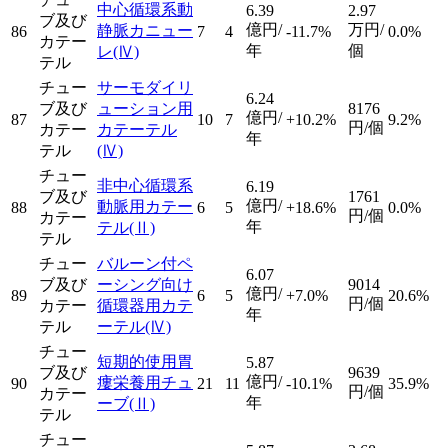
中心循環系動
6.39
2.97
ブ及び
億円/
万円/
静脈カニュー
86
7
4
-11.7%
0.0%
カテー
年
個
レ
(Ⅳ)
テル
チュー
サーモダイリ
6.24
ブ及び
ューション用
8176
億円/
87
10
7
+10.2%
9.2%
円/個
カテー
カテーテル
年
テル
(Ⅳ)
チュー
非中心循環系
6.19
ブ及び
1761
億円/
動脈用カテー
88
6
5
+18.6%
0.0%
円/個
カテー
年
テル
(Ⅱ)
テル
チュー
バルーン付ペ
6.07
ブ及び
ーシング向け
9014
億円/
89
6
5
+7.0%
20.6%
円/個
カテー
循環器用カテ
年
テル
ーテル
(Ⅳ)
チュー
短期的使用胃
5.87
ブ及び
9639
億円/
瘻栄養用チュ
90
21
11
-10.1%
35.9%
円/個
カテー
年
ーブ
(Ⅱ)
テル
チュー