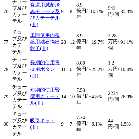
チュー
食道用滅菌済
8.9
ブ及び
543
億円/
76
みチューブ及
9
8
-10.1%
85.3%
円/個
カテー
年
びカテーテル
テル
(Ⅱ)
チュー
単回使用内視
8.9
2.28
ブ及び
億円/
万円/
鏡用結石摘出
77
23
12
+19.7%
91.1%
カテー
年
個
鉗子
(Ⅱ)
テル
チュー
長期的使用胃
8.88
1.2
ブ及び
億円/
万円/
瘻用ボタン
78
11
6
+25.2%
10.4%
カテー
年
個
(Ⅲ)
テル
チュー
短期的使用腎
7.53
ブ及び
2234
億円/
瘻用カテーテ
79
14
10
+4.8%
26.0%
円/個
カテー
年
ル
(Ⅱ)
テル
チュー
7.34
ブ及び
吸引キット
44
億円/
80
9
7
+6.1%
1.5%
円/個
カテー
(Ⅱ)
年
テル