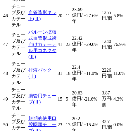
チュー
23.69
ブ及び
血管造影キッ
1255
億円/
46
20
11
+27.6%
5.8%
円/個
カテー
ト
(Ⅱ)
年
テル
バルーン拡張
チュー
式血管形成術
22.42
ブ及び
1240
億円/
47
向けカテーテ
41
23
+29.0%
76.9%
円/個
カテー
年
ル用コネクタ
テル
(Ⅱ)
チュー
22.4
ブ及び
排液バック
2226
億円/
48
31
18
+11.0%
11.0%
円/個
カテー
(Ⅰ)
年
テル
チュー
20.63
3.87
ブ及び
腸管用チュー
億円/
万円/
49
15
5
-21.6%
4.3%
カテー
ブ
(Ⅱ)
年
個
テル
チュー
短期的使用口
20.2
ブ及び
3251
億円/
腔咽頭チュー
50
23
13
+15.4%
0.0%
円/個
カテー
年
ブ
(Ⅱ)