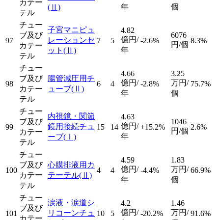
カテー
年
個
(Ⅱ)
テル
チュー
子宮マニピュ
4.82
ブ及び
6076
億円/
レーションセ
97
7
5
-2.6%
8.3%
円/個
カテー
年
ット
(Ⅱ)
テル
チュー
4.66
3.25
ブ及び
腸管減圧用チ
億円/
万円/
98
6
4
-2.8%
75.7%
カテー
ューブ
(Ⅱ)
年
個
テル
チュー
内視鏡・関節
4.63
ブ及び
1046
億円/
鏡用接続チュ
99
15
14
+15.2%
2.6%
円/個
カテー
年
ーブ
(Ⅰ)
テル
チュー
4.59
1.83
ブ及び
心膜排液用カ
億円/
万円/
100
4
4
-4.4%
66.9%
カテー
テーテル
(Ⅱ)
年
個
テル
チュー
涙液・涙道シ
4.2
1.46
ブ及び
億円/
万円/
リコーンチュ
101
10
5
-20.2%
91.6%
カテー