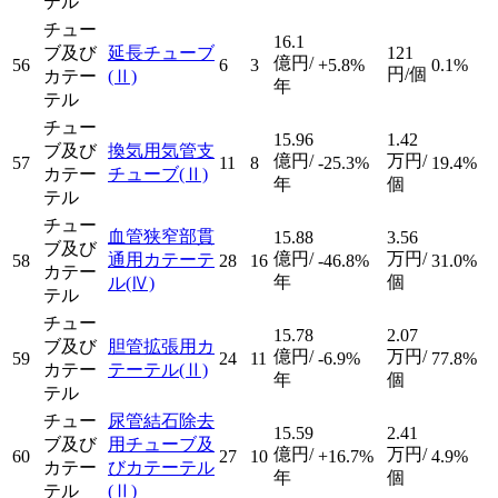
テル
チュー
16.1
ブ及び
延長チューブ
121
億円/
56
6
3
+5.8%
0.1%
円/個
カテー
(Ⅱ)
年
テル
チュー
15.96
1.42
ブ及び
換気用気管支
億円/
万円/
57
11
8
-25.3%
19.4%
カテー
チューブ
(Ⅱ)
年
個
テル
チュー
血管狭窄部貫
15.88
3.56
ブ及び
億円/
万円/
通用カテーテ
58
28
16
-46.8%
31.0%
カテー
年
個
ル
(Ⅳ)
テル
チュー
15.78
2.07
ブ及び
胆管拡張用カ
億円/
万円/
59
24
11
-6.9%
77.8%
カテー
テーテル
(Ⅱ)
年
個
テル
チュー
尿管結石除去
15.59
2.41
ブ及び
用チューブ及
億円/
万円/
60
27
10
+16.7%
4.9%
カテー
びカテーテル
年
個
テル
(Ⅱ)