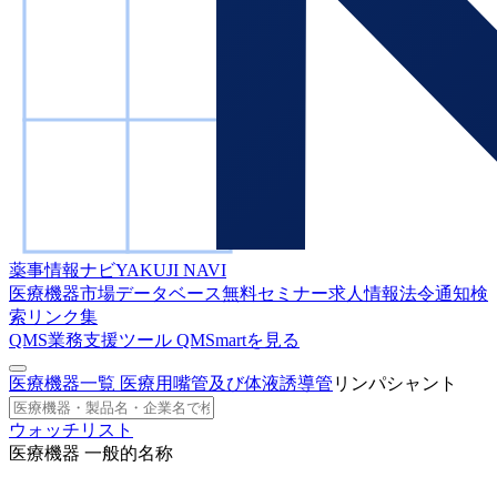
薬事情報ナビ
YAKUJI NAVI
医療機器市場データベース
無料セミナー
求人情報
法令通知検
索
リンク集
QMS業務支援ツール
QMSmartを見る
医療機器一覧
医療用嘴管及び体液誘導管
リンパシャント
ウォッチリスト
医療機器 一般的名称