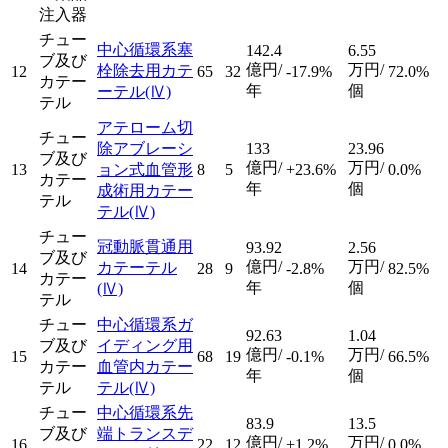
注入器
チュー
中心循環系塞
142.4
6.55
ブ及び
億円/
万円/
栓除去用カテ
12
65
32
-17.9%
72.0%
カテー
年
個
ーテル
(Ⅳ)
テル
アテローム切
チュー
除アブレーシ
133
23.96
ブ及び
億円/
万円/
13
ョン式血管形
8
5
+23.6%
0.0%
カテー
年
個
成術用カテー
テル
テル
(Ⅳ)
チュー
冠動脈貫通用
93.92
2.56
ブ及び
億円/
万円/
カテーテル
14
28
9
-2.8%
82.5%
カテー
年
個
(Ⅳ)
テル
チュー
中心循環系ガ
92.63
1.04
ブ及び
イディング用
億円/
万円/
15
68
19
-0.1%
66.5%
カテー
血管内カテー
年
個
テル
テル
(Ⅳ)
チュー
中心循環系先
83.9
13.5
ブ及び
端トランスデ
億円/
万円/
16
22
12
+1.2%
0.0%