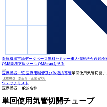
医療機器市場データベース
無料セミナー
求人情報
法令通知検
QMS業務支援ツール
QMSmartを見る
医療機器一覧
医療用嘴管及び体液誘導管
単回使用気管切開チ
ウォッチリスト
医療機器 一般的名称
単回使用気管切開チューブ