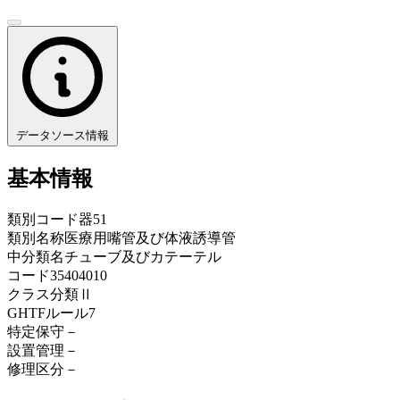
データソース情報
基本情報
類別コード
器51
類別名称
医療用嘴管及び体液誘導管
中分類名
チューブ及びカテーテル
コード
35404010
クラス分類
Ⅱ
GHTFルール
7
特定保守
－
設置管理
－
修理区分
－