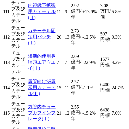
チュー
内視鏡下拡張
2.92
3.08
ブ及び
億円/
万円/
用カテーテル
111
11
9
+13.9%
5.8%
カテー
年
個
(Ⅱ)
テル
チュー
カテーテル固
2.73
ブ及び
507
億円/
定用パッチ
112
20
13
-12.5%
0.3%
円/枚
カテー
年
(Ⅰ)
テル
チュー
短期的使用鼻
2.69
ブ及び
1577
億円/
咽頭エアウエ
113
7
7
-22.9%
4.2%
円/個
カテー
年
イ
(Ⅰ)
テル
チュー
尿管向け泌尿
2.57
ブ及び
6400
億円/
器用カテーテ
114
15
11
-1.1%
24.7%
円/個
カテー
年
ル
(Ⅱ)
テル
チュー
気管内チュー
2.55
ブ及び
6438
億円/
ブカフインフ
115
21
12
-15.2%
7.0%
円/個
カテー
年
レータ
(Ⅰ)
テル