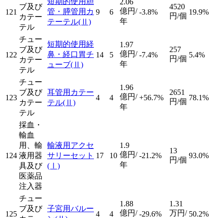
短期的使用胆
2.06
ブ及び
4520
億円/
管・膵管用カ
121
9
6
-3.8%
19.9%
円/個
カテー
年
テーテル
(Ⅱ)
テル
チュー
短期的使用経
1.97
ブ及び
257
億円/
鼻・経口胃チ
122
14
5
-7.4%
5.4%
円/個
カテー
年
ューブ
(Ⅱ)
テル
チュー
1.96
ブ及び
耳管用カテー
2651
億円/
123
4
4
+56.7%
78.1%
円/個
カテー
テル
(Ⅱ)
年
テル
採血・
輸血
用、輸
輸液用アクセ
1.9
13
億円/
124
液用器
サリーセット
17
10
-21.2%
93.0%
円/個
年
具及び
(Ⅰ)
医薬品
注入器
チュー
1.88
1.31
ブ及び
子宮用バルー
億円/
万円/
125
4
4
-29.6%
50.2%