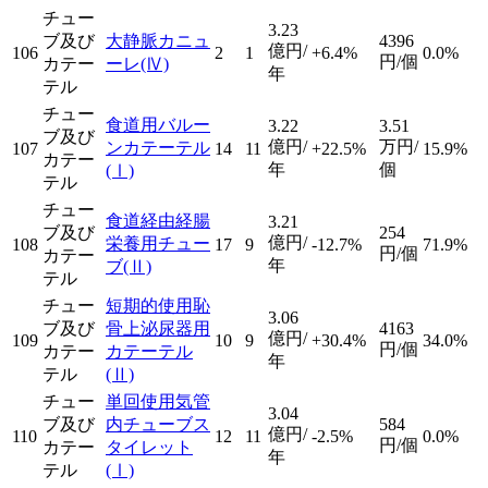
チュー
3.23
ブ及び
大静脈カニュ
4396
億円/
106
2
1
+6.4%
0.0%
円/個
カテー
ーレ
(Ⅳ)
年
テル
チュー
食道用バルー
3.22
3.51
ブ及び
億円/
万円/
ンカテーテル
107
14
11
+22.5%
15.9%
カテー
年
個
(Ⅰ)
テル
チュー
食道経由経腸
3.21
ブ及び
254
億円/
栄養用チュー
108
17
9
-12.7%
71.9%
円/個
カテー
年
ブ
(Ⅱ)
テル
チュー
短期的使用恥
3.06
ブ及び
骨上泌尿器用
4163
億円/
109
10
9
+30.4%
34.0%
円/個
カテー
カテーテル
年
テル
(Ⅱ)
チュー
単回使用気管
3.04
ブ及び
内チューブス
584
億円/
110
12
11
-2.5%
0.0%
円/個
カテー
タイレット
年
テル
(Ⅰ)