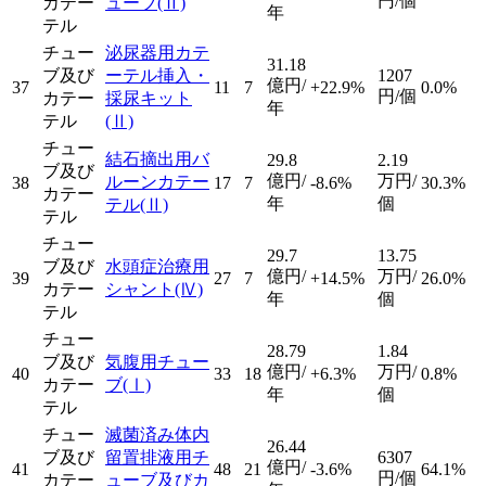
円/個
カテー
ューブ
(Ⅱ)
年
テル
チュー
泌尿器用カテ
31.18
ブ及び
ーテル挿入・
1207
億円/
37
11
7
+22.9%
0.0%
円/個
カテー
採尿キット
年
テル
(Ⅱ)
チュー
結石摘出用バ
29.8
2.19
ブ及び
億円/
万円/
ルーンカテー
38
17
7
-8.6%
30.3%
カテー
年
個
テル
(Ⅱ)
テル
チュー
29.7
13.75
ブ及び
水頭症治療用
億円/
万円/
39
27
7
+14.5%
26.0%
カテー
シャント
(Ⅳ)
年
個
テル
チュー
28.79
1.84
ブ及び
気腹用チュー
億円/
万円/
40
33
18
+6.3%
0.8%
カテー
ブ
(Ⅰ)
年
個
テル
チュー
滅菌済み体内
26.44
ブ及び
留置排液用チ
6307
億円/
41
48
21
-3.6%
64.1%
円/個
カテー
ューブ及びカ