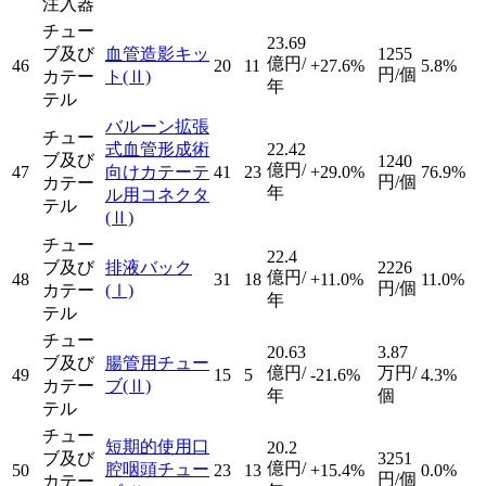
注入器
チュー
23.69
ブ及び
血管造影キッ
1255
億円/
46
20
11
+27.6%
5.8%
円/個
カテー
ト
(Ⅱ)
年
テル
バルーン拡張
チュー
式血管形成術
22.42
ブ及び
1240
億円/
47
向けカテーテ
41
23
+29.0%
76.9%
円/個
カテー
年
ル用コネクタ
テル
(Ⅱ)
チュー
22.4
ブ及び
排液バック
2226
億円/
48
31
18
+11.0%
11.0%
円/個
カテー
(Ⅰ)
年
テル
チュー
20.63
3.87
ブ及び
腸管用チュー
億円/
万円/
49
15
5
-21.6%
4.3%
カテー
ブ
(Ⅱ)
年
個
テル
チュー
短期的使用口
20.2
ブ及び
3251
億円/
腔咽頭チュー
50
23
13
+15.4%
0.0%
円/個
カテー