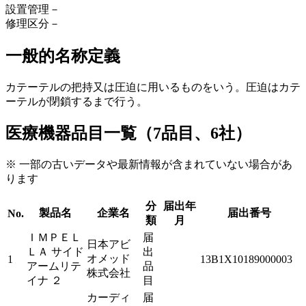
設置管理
－
修理区分
－
一般的名称定義
カテーテルの把持又は圧迫に用いるものをいう。圧迫はカテ
ーテルが閉鎖するまで行う。
医療機器品目一覧（7品目、6社）
※ 一部の古いデータや最新情報が含まれていない場合があ
ります
分
届出年
製品名
企業名
届出番号
No.
類
月
ＩＭＰＥＬ
届
日本アビ
ＬＡ サイド
出
オメッド
1
13B1X10189000003
アームリテ
品
株式会社
イナ ２
目
カーディ
届