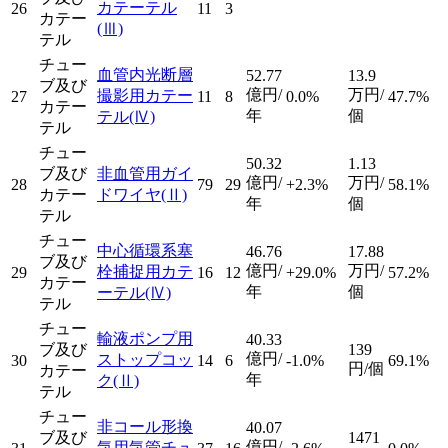
カテーテル
26
11
3
カテー
(Ⅲ)
テル
チュー
血管内光断層
52.77
13.9
ブ及び
億円/
万円/
撮影用カテー
27
11
8
0.0%
47.7%
カテー
年
個
テル
(Ⅳ)
テル
チュー
50.32
1.13
ブ及び
非血管用ガイ
億円/
万円/
28
79
29
+2.3%
58.1%
カテー
ドワイヤ
(Ⅱ)
年
個
テル
チュー
中心循環系塞
46.76
17.88
ブ及び
億円/
万円/
栓捕捉用カテ
29
16
12
+29.0%
57.2%
カテー
年
個
ーテル
(Ⅳ)
テル
チュー
輸液ポンプ用
40.33
ブ及び
139
億円/
ストップコッ
30
14
6
-1.0%
69.1%
円/個
カテー
年
ク
(Ⅱ)
テル
チュー
非コール形換
40.07
ブ及び
1471
億円/
気用気管チュ