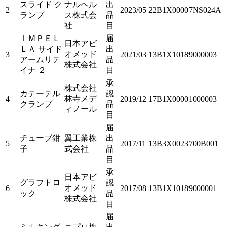
スライド ク
ナルヘル
出
2
2023/05
22B1X00007NS024A
ランプ
ス株式会
品
社
目
ＩＭＰＥＬ
届
日本アビ
ＬＡ サイド
出
オメッド
3
2021/03
13B1X10189000003
アームリテ
品
株式会社
イナ ２
目
承
株式会社
カテーテル
認
林寺メデ
4
2019/12
17B1X00001000003
クランプ
品
ィノール
目
届
チューブ鉗
翼工業株
出
5
2017/11
13B3X0023700B001
子
式会社
品
目
承
日本アビ
グラフトロ
認
オメッド
6
2017/08
13B1X10189000001
ック
品
株式会社
目
届