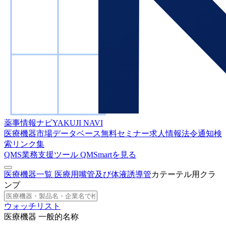
薬事情報ナビ
YAKUJI NAVI
医療機器市場データベース
無料セミナー
求人情報
法令通知検
索
リンク集
QMS業務支援ツール
QMSmartを見る
医療機器一覧
医療用嘴管及び体液誘導管
カテーテル用クラ
ンプ
ウォッチリスト
医療機器 一般的名称