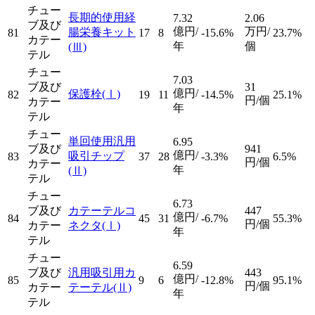
チュー
長期的使用経
7.32
2.06
ブ及び
億円/
万円/
腸栄養キット
81
17
8
-15.6%
23.7%
カテー
年
個
(Ⅲ)
テル
チュー
7.03
ブ及び
31
億円/
保護栓
(Ⅰ)
82
19
11
-14.5%
25.1%
円/個
カテー
年
テル
チュー
単回使用汎用
6.95
ブ及び
941
億円/
吸引チップ
83
37
28
-3.3%
6.5%
円/個
カテー
年
(Ⅱ)
テル
チュー
6.73
ブ及び
カテーテルコ
447
億円/
84
45
31
-6.7%
55.3%
円/個
カテー
ネクタ
(Ⅰ)
年
テル
チュー
6.59
ブ及び
汎用吸引用カ
443
億円/
85
9
6
-12.8%
95.1%
円/個
カテー
テーテル
(Ⅱ)
年
テル