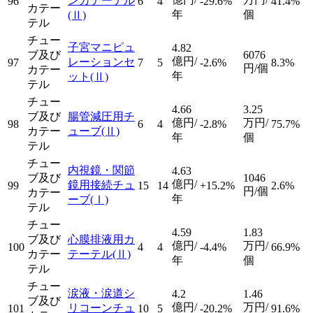
ンカテーテル
96
6
4
-29.6%
41.4%
カテー
年
個
(Ⅱ)
テル
チュー
子宮マニピュ
4.82
ブ及び
6076
億円/
レーションセ
97
7
5
-2.6%
8.3%
円/個
カテー
年
ット
(Ⅱ)
テル
チュー
4.66
3.25
ブ及び
腸管減圧用チ
億円/
万円/
98
6
4
-2.8%
75.7%
カテー
ューブ
(Ⅱ)
年
個
テル
チュー
内視鏡・関節
4.63
ブ及び
1046
億円/
鏡用接続チュ
99
15
14
+15.2%
2.6%
円/個
カテー
年
ーブ
(Ⅰ)
テル
チュー
4.59
1.83
ブ及び
心膜排液用カ
億円/
万円/
100
4
4
-4.4%
66.9%
カテー
テーテル
(Ⅱ)
年
個
テル
チュー
涙液・涙道シ
4.2
1.46
ブ及び
億円/
万円/
リコーンチュ
101
10
5
-20.2%
91.6%