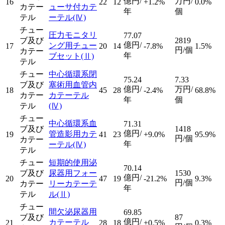
億円/
万円/
16
22
12
+1.2%
0.0%
カテー
ューサ付カテ
年
個
テル
ーテル
(Ⅳ)
チュー
圧力モニタリ
77.07
ブ及び
2819
億円/
ング用チュー
17
20
14
-7.8%
1.5%
円/個
カテー
年
ブセット
(Ⅱ)
テル
チュー
中心循環系閉
75.24
7.33
ブ及び
塞術用血管内
億円/
万円/
18
45
28
-2.4%
68.8%
カテー
カテーテル
年
個
テル
(Ⅳ)
チュー
中心循環系血
71.31
ブ及び
1418
億円/
管造影用カテ
19
41
23
+9.0%
95.9%
円/個
カテー
年
ーテル
(Ⅳ)
テル
チュー
短期的使用泌
70.14
ブ及び
尿器用フォー
1530
億円/
20
47
19
-21.2%
9.3%
円/個
カテー
リーカテーテ
年
テル
ル
(Ⅱ)
チュー
間欠泌尿器用
69.85
ブ及び
87
億円/
カテーテル
21
28
18
+0.5%
0.3%