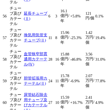
テル
チュー
16.1
ブ及び
延長チューブ
121
億円/
56
6
3
+5.8%
0.1%
円/個
カテー
(Ⅱ)
年
テル
チュー
15.96
1.42
ブ及び
換気用気管支
億円/
万円/
57
11
8
-25.3%
19.4%
カテー
チューブ
(Ⅱ)
年
個
テル
チュー
血管狭窄部貫
15.88
3.56
ブ及び
億円/
万円/
通用カテーテ
58
28
16
-46.8%
31.0%
カテー
年
個
ル
(Ⅳ)
テル
チュー
15.78
2.07
ブ及び
胆管拡張用カ
億円/
万円/
59
24
11
-6.9%
77.8%
カテー
テーテル
(Ⅱ)
年
個
テル
チュー
尿管結石除去
15.59
2.41
ブ及び
用チューブ及
億円/
万円/
60
27
10
+16.7%
4.9%
カテー
びカテーテル
年
個