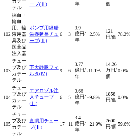
カテー
年
個
ーブ
(Ⅱ)
テル
採血・
輸血
用、輸
ポンプ用経腸
3.9
121
億円/
102
液用器
栄養延長チュ
6
3
+2.5%
78.2%
円/個
年
具及び
ーブ
(Ⅱ)
医薬品
注入器
チュー
3.77
14.26
ブ及び
下大静脈フィ
億円/
万円/
103
9
6
-11.1%
0.0%
カテー
ルタ
(Ⅳ)
年
個
テル
チュー
エアロゾル注
3.66
ブ及び
1858
億円/
入チューブ
104
6
5
+9.8%
0.0%
円/個
カテー
年
(Ⅱ)
テル
チュー
3.4
ブ及び
直腸用チュー
7600
億円/
105
17
11
+21.9%
59.6%
円/個
カテー
ブ
(Ⅱ)
年
テル