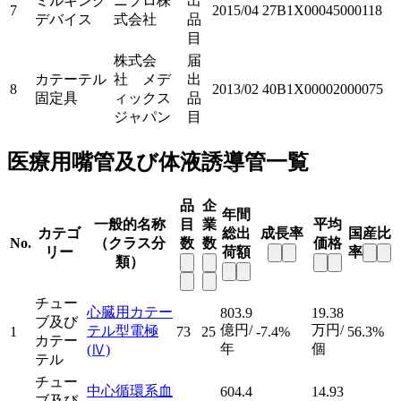
ミルキング
ニプロ株
出
7
2015/04
27B1X00045000118
デバイス
式会社
品
目
株式会
届
カテーテル
社 メデ
出
8
2013/02
40B1X00002000075
固定具
ィックス
品
ジャパン
目
医療用嘴管及び体液誘導管一覧
品
企
年間
一般的名称
目
業
平均
カテゴ
総出
成長率
国産比
No.
（クラス分
数
数
価格
リー
荷額
率
類）
チュー
心臓用カテー
803.9
19.38
ブ及び
億円/
万円/
テル型電極
1
73
25
-7.4%
56.3%
カテー
年
個
(Ⅳ)
テル
チュー
中心循環系血
604.4
14.93
ブ及び