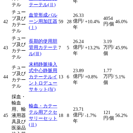
年
テル
テーテル
(Ⅱ)
チュー
血管形成バル
26.33
ブ及び
4054
億円/
ーン用加圧器
42
59
28
+10.4%
46.0%
円/個
カテー
年
(Ⅰ)
テル
チュー
長期的使用胆
26.24
3.19
ブ及び
億円/
万円/
管用カテーテ
43
7
5
+13.2%
45.9%
カテー
年
個
ル
(Ⅲ)
テル
末梢静脈挿入
チュー
式中心静脈用
23.89
1.77
ブ及び
億円/
万円/
44
カテーテルイ
13
6
+0.8%
5.1%
カテー
年
個
ントロデュー
テル
サキット
(Ⅳ)
採血・
輸血
輸血・カテー
用、輸
23.71
テル用アクセ
121
億円/
45
液用器
18
8
-1.7%
56.2%
円/個
サリーセット
年
具及び
(Ⅱ)
医薬品