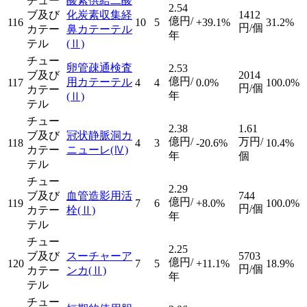
チュー
酸素供給二酸
2.54
ブ及び
化炭素収集経
1412
億円/
116
10
5
+39.1%
31.2%
円/個
カテー
鼻カテーテル
年
テル
(Ⅱ)
チュー
卵管疎通検査
2.53
ブ及び
2014
億円/
用カテーテル
117
4
4
0.0%
100.0%
円/個
カテー
年
(Ⅱ)
テル
チュー
2.38
1.61
ブ及び
冠状静脈洞カ
億円/
万円/
118
4
3
-20.6%
10.4%
カテー
ニューレ
(Ⅳ)
年
個
テル
チュー
2.29
ブ及び
血管造影用活
744
億円/
119
7
6
+8.0%
100.0%
円/個
カテー
栓
(Ⅱ)
年
テル
チュー
2.25
ブ及び
スーチャーア
5703
億円/
120
7
5
+11.1%
18.9%
円/個
カテー
ンカ
(Ⅱ)
年
テル
チュー