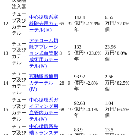
医薬品
注入器
チュー
中心循環系塞
142.4
6.55
ブ及び
億円/
万円/
栓除去用カテ
12
65
32
-17.9%
72.0%
カテー
年
個
ーテル
(Ⅳ)
テル
アテローム切
チュー
除アブレーシ
133
23.96
ブ及び
億円/
万円/
13
ョン式血管形
8
5
+23.6%
0.0%
カテー
年
個
成術用カテー
テル
テル
(Ⅳ)
チュー
冠動脈貫通用
93.92
2.56
ブ及び
億円/
万円/
カテーテル
14
28
9
-2.8%
82.5%
カテー
年
個
(Ⅳ)
テル
チュー
中心循環系ガ
92.63
1.04
ブ及び
イディング用
億円/
万円/
15
68
19
-0.1%
66.5%
カテー
血管内カテー
年
個
テル
テル
(Ⅳ)
チュー
中心循環系先
83.9
13.5
ブ及び
端トランスデ