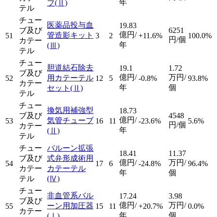
年
ブ
(Ⅱ)
テル
チュー
医薬品投与血
19.83
ブ及び
6251
億円/
管造影キット
51
3
2
+11.6%
100.0%
円/個
カテー
年
(Ⅲ)
テル
チュー
胆道結石除去
19.1
1.72
ブ及び
億円/
万円/
用カテーテル
52
12
5
-0.8%
93.8%
カテー
年
個
セット
(Ⅱ)
テル
チュー
換気用補強型
18.73
ブ及び
4548
億円/
気管チューブ
53
16
11
-23.6%
5.6%
円/個
カテー
年
(Ⅱ)
テル
チュー
バルーン拡張
18.41
11.37
ブ及び
式弁形成術用
億円/
万円/
54
17
6
-24.8%
96.4%
カテー
カテーテル
年
個
テル
(Ⅳ)
チュー
非血管系バル
17.24
3.98
ブ及び
億円/
万円/
ーン用加圧器
55
15
11
+20.7%
0.0%
カテー
年
個
(Ⅰ)