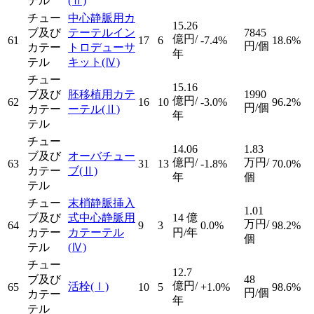
テル
(Ⅱ)
チュー
中心静脈用カ
15.26
ブ及び
テーテルイン
7845
億円/
61
17
6
-7.4%
18.6%
円/個
カテー
トロデューサ
年
テル
キット
(Ⅳ)
チュー
15.16
ブ及び
胚移植用カテ
1990
億円/
62
16
10
-3.0%
96.2%
円/個
カテー
ーテル
(Ⅱ)
年
テル
チュー
14.06
1.83
ブ及び
オーバチュー
億円/
万円/
63
31
13
-1.8%
70.0%
カテー
ブ
(Ⅱ)
年
個
テル
チュー
末梢静脈挿入
1.01
ブ及び
式中心静脈用
14
億
万円/
64
9
3
0.0%
98.2%
カテー
カテーテル
円/年
個
テル
(Ⅳ)
チュー
12.7
ブ及び
48
億円/
活栓
(Ⅰ)
65
10
5
+1.0%
98.6%
円/個
カテー
年
テル