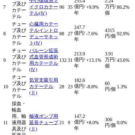
中心循環系マ
255.4
2.24
ブ及び
億円/
万円/
イクロカテー
7
96
35
+9.9%
86.2%
カテー
年
個
テル
(Ⅳ)
テル
チュー
心臓用カテー
247.7
ブ及び
テルイントロ
4315
億円/
8
88
27
-7.6%
92.9%
円/個
カテー
デューサキッ
年
テル
ト
(Ⅳ)
チュー
バルーン拡張
213.9
3.91
ブ及び
式血管形成術
億円/
万円/
9
132
31
+13.1%
43.6%
カテー
用カテーテル
年
個
テル
(Ⅳ)
チュー
気管支吸引用
182.6
ブ及び
60
億円/
カテーテル
10
28
23
-8.8%
1.3%
円/個
カテー
年
(Ⅱ)
テル
採血・
輸血
用、輸
輸液ポンプ用
147.2
306
億円/
11
液用器
延長チューブ
21
9
+8.0%
0.0%
円/個
年
具及び
(Ⅱ)