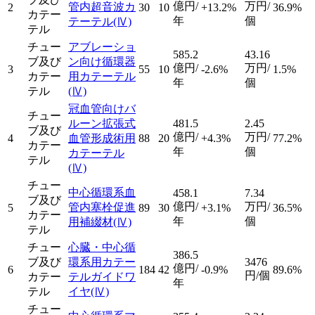
億円/
万円/
管内超音波カ
2
30
10
+13.2%
36.9%
カテー
年
個
テーテル
(Ⅳ)
テル
チュー
アブレーショ
585.2
43.16
ブ及び
ン向け循環器
億円/
万円/
3
55
10
-2.6%
1.5%
カテー
用カテーテル
年
個
テル
(Ⅳ)
冠血管向けバ
チュー
ルーン拡張式
481.5
2.45
ブ及び
億円/
万円/
4
血管形成術用
88
20
+4.3%
77.2%
カテー
年
個
カテーテル
テル
(Ⅳ)
チュー
中心循環系血
458.1
7.34
ブ及び
億円/
万円/
管内塞栓促進
5
89
30
+3.1%
36.5%
カテー
年
個
用補綴材
(Ⅳ)
テル
チュー
心臓・中心循
386.5
ブ及び
環系用カテー
3476
億円/
6
184
42
-0.9%
89.6%
円/個
カテー
テルガイドワ
年
テル
イヤ
(Ⅳ)
チュー