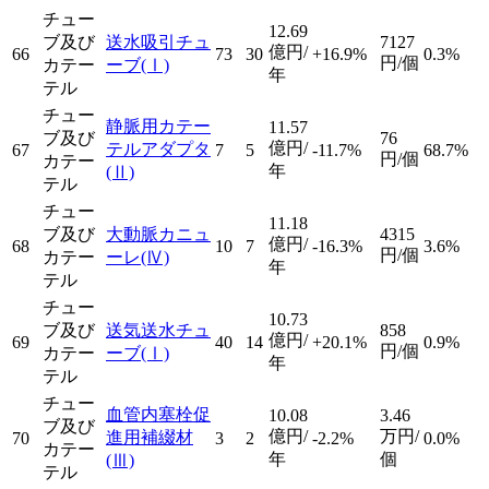
チュー
12.69
ブ及び
送水吸引チュ
7127
億円/
66
73
30
+16.9%
0.3%
円/個
カテー
ーブ
(Ⅰ)
年
テル
チュー
静脈用カテー
11.57
ブ及び
76
億円/
テルアダプタ
67
7
5
-11.7%
68.7%
円/個
カテー
年
(Ⅱ)
テル
チュー
11.18
ブ及び
大動脈カニュ
4315
億円/
68
10
7
-16.3%
3.6%
円/個
カテー
ーレ
(Ⅳ)
年
テル
チュー
10.73
ブ及び
送気送水チュ
858
億円/
69
40
14
+20.1%
0.9%
円/個
カテー
ーブ
(Ⅰ)
年
テル
チュー
血管内塞栓促
10.08
3.46
ブ及び
億円/
万円/
進用補綴材
70
3
2
-2.2%
0.0%
カテー
年
個
(Ⅲ)
テル