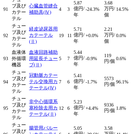
5.87
3.68
ブ及び
心臓血管縫合
億円/
万円/
91
4
3
-24.3%
14.5%
カテー
補助具
(Ⅳ)
年
個
テル
チュー
経皮泌尿器用
5.71
2.21
ブ及び
億円/
万円/
カテーテル
92
19
11
+0.0%
0.0%
カテー
年
個
(Ⅱ)
テル
血液体
血液回路補助
5.44
119
億円/
93
外循環
用延長チュー
5
7
-0.9%
0.6%
円/個
年
機器
ブ
(Ⅱ)
チュー
冠動脈カテー
5.41
ブ及び
5573
億円/
テル交換用カ
94
7
6
-1.7%
96.1%
円/個
カテー
年
テーテル
(Ⅳ)
テル
チュー
非中心循環系
5.23
ブ及び
9336
億円/
塞栓除去用カ
95
12
6
+4.4%
1.8%
円/個
カテー
年
テーテル
(Ⅱ)
テル
チュー
腸管用バルー
5.05
3.58
ブ及び
億円/
万円/