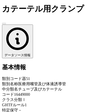
カテーテル用クランプ
データソース情報
基本情報
類別コード
器51
類別名称
医療用嘴管及び体液誘導管
中分類名
チューブ及びカテーテル
コード
16449000
クラス分類
Ⅰ
GHTFルール
1
特定保守
－