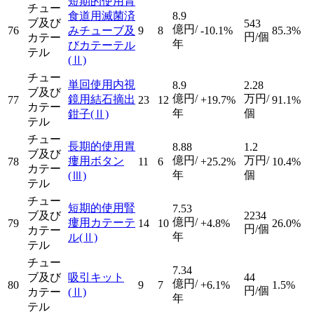
短期的使用胃
チュー
食道用滅菌済
8.9
ブ及び
543
億円/
76
みチューブ及
9
8
-10.1%
85.3%
円/個
カテー
年
びカテーテル
テル
(Ⅱ)
チュー
単回使用内視
8.9
2.28
ブ及び
億円/
万円/
鏡用結石摘出
77
23
12
+19.7%
91.1%
カテー
年
個
鉗子
(Ⅱ)
テル
チュー
長期的使用胃
8.88
1.2
ブ及び
億円/
万円/
瘻用ボタン
78
11
6
+25.2%
10.4%
カテー
年
個
(Ⅲ)
テル
チュー
短期的使用腎
7.53
ブ及び
2234
億円/
瘻用カテーテ
79
14
10
+4.8%
26.0%
円/個
カテー
年
ル
(Ⅱ)
テル
チュー
7.34
ブ及び
吸引キット
44
億円/
80
9
7
+6.1%
1.5%
円/個
カテー
(Ⅱ)
年
テル