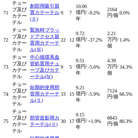
チュー
創部用吸引留
10.06
ブ及び
2164
億円/
置カテーテル
71
9
7
-9.2%
0.0%
円/個
カテー
年
(Ⅱ)
テル
チュー
緊急時ブラッ
9.72
2.21
ブ及び
ドアクセス留
億円/
万円/
72
22
12
-37.2%
1.4%
カテー
置用カテーテ
年
個
テル
ル
(Ⅲ)
チュー
中心循環系血
9.51
4.39
ブ及び
管処置用チュ
億円/
万円/
73
9
5
-5.6%
34.3%
カテー
ーブ及びカテ
年
個
テル
ーテル
(Ⅳ)
チュー
短期的使用胆
9.21
ブ及び
7124
億円/
管用カテーテ
74
33
15
-5.9%
66.5%
円/個
カテー
年
ル
(Ⅱ)
テル
チュー
9.15
ブ及び
胆管造影用カ
6843
億円/
75
30
17
+1.9%
80.3%
円/個
カテー
テーテル
(Ⅱ)
年
テル