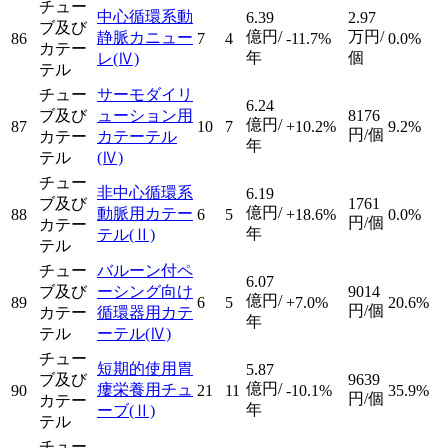
チュー
中心循環系動
6.39
2.97
ブ及び
億円/
万円/
静脈カニュー
86
7
4
-11.7%
0.0%
カテー
年
個
レ
(Ⅳ)
テル
チュー
サーモダイリ
6.24
ブ及び
ューション用
8176
億円/
87
10
7
+10.2%
9.2%
円/個
カテー
カテーテル
年
テル
(Ⅳ)
チュー
非中心循環系
6.19
ブ及び
1761
億円/
動脈用カテー
88
6
5
+18.6%
0.0%
円/個
カテー
年
テル
(Ⅱ)
テル
チュー
バルーン付ペ
6.07
ブ及び
ーシング向け
9014
億円/
89
6
5
+7.0%
20.6%
円/個
カテー
循環器用カテ
年
テル
ーテル
(Ⅳ)
チュー
短期的使用胃
5.87
ブ及び
9639
億円/
瘻栄養用チュ
90
21
11
-10.1%
35.9%
円/個
カテー
年
ーブ
(Ⅱ)
テル
チュー