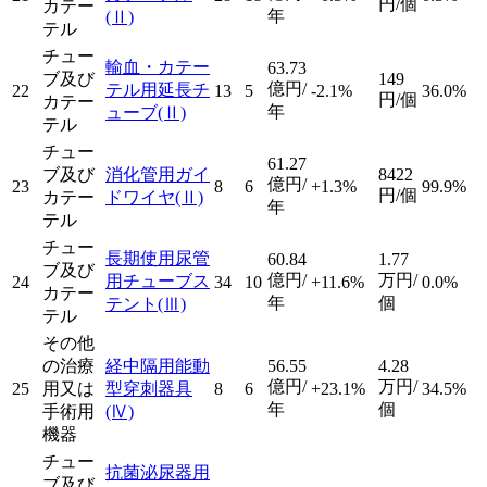
円/個
カテー
年
(Ⅱ)
テル
チュー
輸血・カテー
63.73
ブ及び
149
億円/
テル用延長チ
22
13
5
-2.1%
36.0%
円/個
カテー
年
ューブ
(Ⅱ)
テル
チュー
61.27
ブ及び
消化管用ガイ
8422
億円/
23
8
6
+1.3%
99.9%
円/個
カテー
ドワイヤ
(Ⅱ)
年
テル
チュー
長期使用尿管
60.84
1.77
ブ及び
億円/
万円/
用チューブス
24
34
10
+11.6%
0.0%
カテー
年
個
テント
(Ⅲ)
テル
その他
の治療
経中隔用能動
56.55
4.28
億円/
万円/
25
用又は
型穿刺器具
8
6
+23.1%
34.5%
年
個
手術用
(Ⅳ)
機器
チュー
抗菌泌尿器用
ブ及び