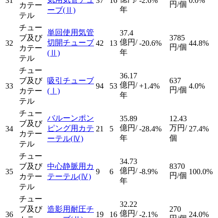
31
37
16
-2.6%
0.0%
円/個
カテー
年
ーブ
(Ⅱ)
テル
チュー
単回使用気管
37.4
ブ及び
3785
億円/
切開チューブ
32
42
13
-20.6%
44.8%
円/個
カテー
年
(Ⅱ)
テル
チュー
36.17
ブ及び
吸引チューブ
637
億円/
33
94
53
+1.4%
4.0%
円/個
カテー
(Ⅰ)
年
テル
チュー
バルーンポン
35.89
12.43
ブ及び
億円/
万円/
ピング用カテ
34
21
5
-28.4%
27.4%
カテー
年
個
ーテル
(Ⅳ)
テル
チュー
34.73
ブ及び
中心静脈用カ
8370
億円/
35
9
6
-8.9%
100.0%
円/個
カテー
テーテル
(Ⅳ)
年
テル
チュー
32.22
ブ及び
造影用耐圧チ
270
億円/
36
19
16
-2.1%
24.0%