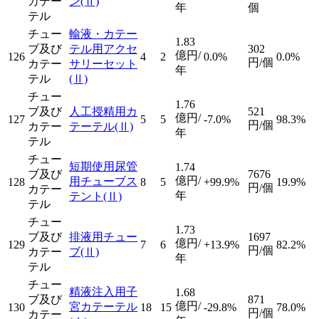
カテー
ン
(Ⅱ)
年
個
テル
チュー
輸液・カテー
1.83
ブ及び
テル用アクセ
302
億円/
126
4
2
0.0%
0.0%
円/個
カテー
サリーセット
年
テル
(Ⅱ)
チュー
1.76
ブ及び
人工授精用カ
521
億円/
127
5
5
-7.0%
98.3%
円/個
カテー
テーテル
(Ⅱ)
年
テル
チュー
短期使用尿管
1.74
ブ及び
7676
億円/
用チューブス
128
8
5
+99.9%
19.9%
円/個
カテー
年
テント
(Ⅱ)
テル
チュー
1.73
ブ及び
排液用チュー
1697
億円/
129
7
6
+13.9%
82.2%
円/個
カテー
ブ
(Ⅱ)
年
テル
チュー
精液注入用子
1.68
ブ及び
871
億円/
宮カテーテル
130
18
15
-29.8%
78.0%
円/個
カテー